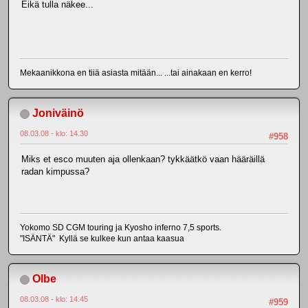
Eikä tulla näkee...
Mekaanikkona en tiiä asiasta mitään... ...tai ainakaan en kerro!
Joniväinö
08.03.08 - klo: 14.30
#958
Miks et esco muuten aja ollenkaan? tykkäätkö vaan hääräillä
radan kimpussa?
Yokomo SD CGM touring ja Kyosho inferno 7,5 sports.
"ISÄNTÄ" Kyllä se kulkee kun antaa kaasua
Olbe
08.03.08 - klo: 14.45
#959