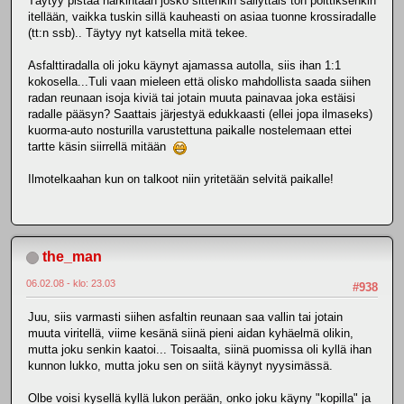
Täytyy pistää harkintaan josko sittenkin säilyttäis ton polttiksenkin
itellään, vaikka tuskin sillä kauheasti on asiaa tuonne krossiradalle
(tt:n ssb).. Täytyy nyt katsella mitä tekee.
Asfalttiradalla oli joku käynyt ajamassa autolla, siis ihan 1:1
kokosella...Tuli vaan mieleen että olisko mahdollista saada siihen
radan reunaan isoja kiviä tai jotain muuta painavaa joka estäisi
radalle pääsyn? Saattais järjestyä edukkaasti (ellei jopa ilmaseks)
kuorma-auto nosturilla varustettuna paikalle nostelemaan ettei
tartte käsin siirrellä mitään
Ilmotelkaahan kun on talkoot niin yritetään selvitä paikalle!
the_man
06.02.08 - klo: 23.03
#938
Juu, siis varmasti siihen asfaltin reunaan saa vallin tai jotain
muuta viritellä, viime kesänä siinä pieni aidan kyhäelmä olikin,
mutta joku senkin kaatoi... Toisaalta, siinä puomissa oli kyllä ihan
kunnon lukko, mutta joku sen on siitä käynyt nyysimässä.
Olbe voisi kysellä kyllä lukon perään, onko joku käyny "kopilla" ja