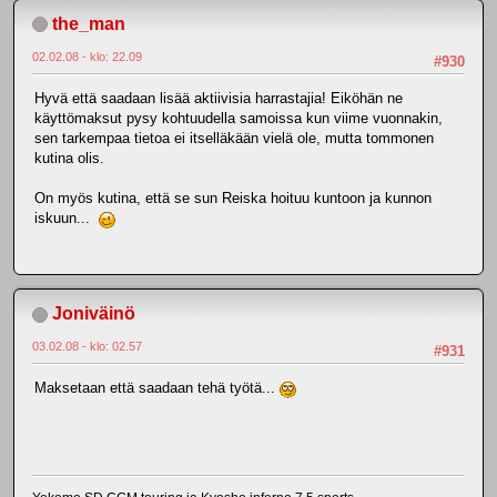
the_man
02.02.08 - klo: 22.09
#930
Hyvä että saadaan lisää aktiivisia harrastajia! Eiköhän ne
käyttömaksut pysy kohtuudella samoissa kun viime vuonnakin,
sen tarkempaa tietoa ei itselläkään vielä ole, mutta tommonen
kutina olis.
On myös kutina, että se sun Reiska hoituu kuntoon ja kunnon
iskuun...
Joniväinö
03.02.08 - klo: 02.57
#931
Maksetaan että saadaan tehä työtä...