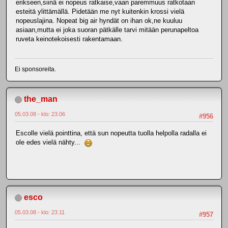
erikseen,siinä ei nopeus ratkaise,vaan paremmuus ratkotaan
esteitä ylittämällä. Pidetään me nyt kuitenkin krossi vielä
nopeuslajina. Nopeat big air hyndät on ihan ok,ne kuuluu
asiaan,mutta ei joka suoran pätkälle tarvi mitään perunapeltoa
ruveta keinotekoisesti rakentamaan.
Ei sponsoreita.
the_man
05.03.08 - klo: 23.06
#956
Escolle vielä pointtina, että sun nopeutta tuolla helpolla radalla ei
ole edes vielä nähty...
esco
05.03.08 - klo: 23.11
#957