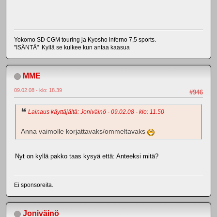
Yokomo SD CGM touring ja Kyosho inferno 7,5 sports.
"ISÄNTÄ" Kyllä se kulkee kun antaa kaasua
MME
09.02.08 - klo: 18.39
#946
Lainaus käyttäjältä: Joniväinö - 09.02.08 - klo: 11.50
Anna vaimolle korjattavaks/ommeltavaks
Nyt on kyllä pakko taas kysyä että: Anteeksi mitä?
Ei sponsoreita.
Joniväinö