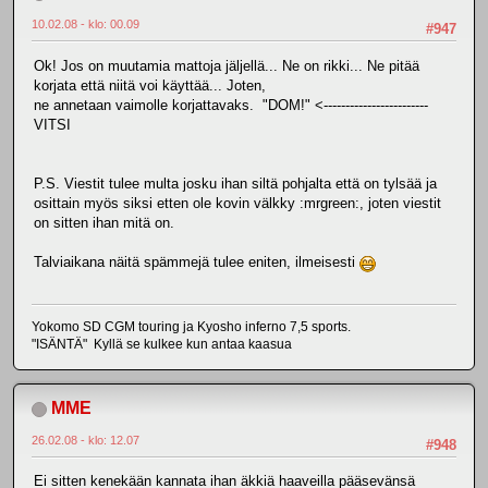
10.02.08 - klo: 00.09
#947
Ok! Jos on muutamia mattoja jäljellä... Ne on rikki... Ne pitää
korjata että niitä voi käyttää... Joten,
ne annetaan vaimolle korjattavaks. "DOM!" <------------------------
VITSI
P.S. Viestit tulee multa josku ihan siltä pohjalta että on tylsää ja
osittain myös siksi etten ole kovin välkky :mrgreen:, joten viestit
on sitten ihan mitä on.
Talviaikana näitä spämmejä tulee eniten, ilmeisesti
Yokomo SD CGM touring ja Kyosho inferno 7,5 sports.
"ISÄNTÄ" Kyllä se kulkee kun antaa kaasua
MME
26.02.08 - klo: 12.07
#948
Ei sitten kenekään kannata ihan äkkiä haaveilla pääsevänsä