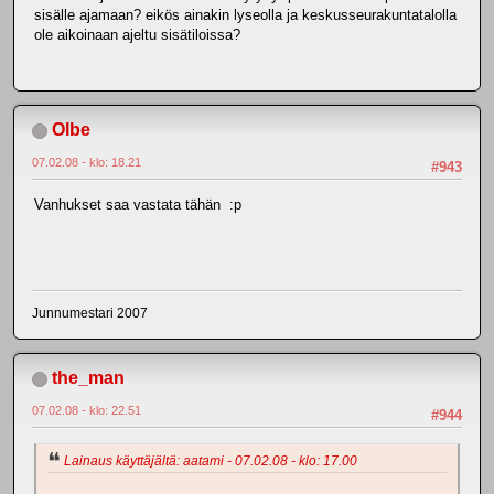
sisälle ajamaan? eikös ainakin lyseolla ja keskusseurakuntatalolla
ole aikoinaan ajeltu sisätiloissa?
Olbe
07.02.08 - klo: 18.21
#943
Vanhukset saa vastata tähän :p
Junnumestari 2007
the_man
07.02.08 - klo: 22.51
#944
Lainaus käyttäjältä: aatami - 07.02.08 - klo: 17.00