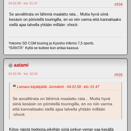
04.02.08 - klo: 01.47
#934
Se asvalttirata on lähinnä maalattu rata... Mutta hyvä siinä
kesäsin on pöristellä touringilla, en oo niin varma että kannattaako
siellä ajaa talvella yhtään millään :shock:
Yokomo SD CGM touring ja Kyosho inferno 7,5 sports.
"ISÄNTÄ" Kyllä se kulkee kun antaa kaasua
aatami
04.02.08 - klo: 10.34
#935
Lainaus käyttäjältä: Joniväinö - 04.02.08 - klo: 01.47
Se asvalttirata on lähinnä maalattu rata... Mutta hyvä
siinä kesäsin on pöristellä touringilla, en oo niin varma
että kannattaako siellä ajaa talvella yhtään millään
:shock:
Kiitos näistä tiedoista,eiköhän siinä jonkun verran saa kesällä