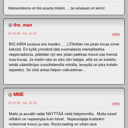
Mekaanikkona en tiiä asiasta mitään... ...tai ainakaan en kerro!
the_man
05.03.08 - klo: 13.06
#954
BIG AIRIA luvassa ens kesäks.... ;) Eiköhän me jotain kivaa sinne
keksitä. En kyllä ymmärrä tätä suomalaista mentaliteettia
neppisradoista, pidetään nyt ees jotain paikkaa missä saa mennä
isoa kovaa. Ja meitin rata on siks niin helppo, että se on koitettu
tehdä sääntökirjan suosittelemilla mitoilla, leveyttä on joka kohdin
tarpeeksi. Se siitä antaa helpon vaikutelman...
MME
05.03.08 - klo: 22.39
#955
Matto ja asvaltti radat NÄYTTÄÄ vielä helpommilta.. Mutta toiset
niilläkin on nopeampia kuin toiset.. Nopeuslajeja kuitenkin
molemmat krossi ja rata. Rockcrawling on sitten asia