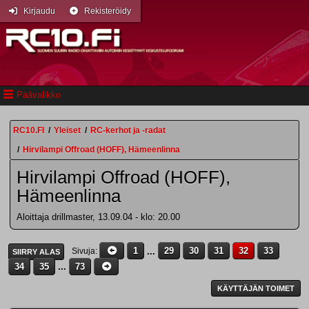
Kirjaudu
Rekisteröidy
Päävalikko
RC10.FI
/
Yleiset
/
RC-kerhot ja -radat
/
Hirvilampi Offroad (HOFF), Hämeenlinna
Hirvilampi Offroad (HOFF),
Hämeenlinna
Aloittaja drillmaster, 13.09.04 - klo: 20.00
1
...
29
30
31
32
33
Sivuja
SIIRRY ALAS
34
35
...
73
KÄYTTÄJÄN TOIMET