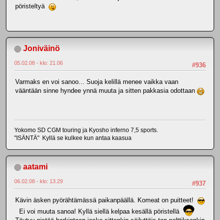
pöristeltyä
Joniväinö
05.02.08 - klo: 21.06
#936
Varmaks en voi sanoo... Suoja kelillä menee vaikka vaan
vääntään sinne hyndee ynnä muuta ja sitten pakkasia odottaan
Yokomo SD CGM touring ja Kyosho inferno 7,5 sports.
"ISÄNTÄ" Kyllä se kulkee kun antaa kaasua
aatami
06.02.08 - klo: 13.29
#937
Kävin äsken pyörähtämässä paikanpäällä. Komeat on puitteet!
Ei voi muuta sanoa! Kyllä siellä kelpaa kesällä pöristellä