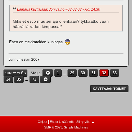
Lainaus käyttäjältä: Joniväinö - 08.03.08 - klo: 14.30
Miks et esco muuten aja ollenkaan? tykkäätkö vaan
hääräillä radan kimpussa?
Esco on mekkareiden kuningas
Junnumestari 2007
1
...
29
30
31
32
33
Sivuja
SIIRRY YLÖS
34
35
...
73
KÄYTTÄJÄN TOIMET
|
|
Ohjeet
Ehdot ja säännöt
Siirry ylös ▲
,
SMF © 2023
Simple Machines