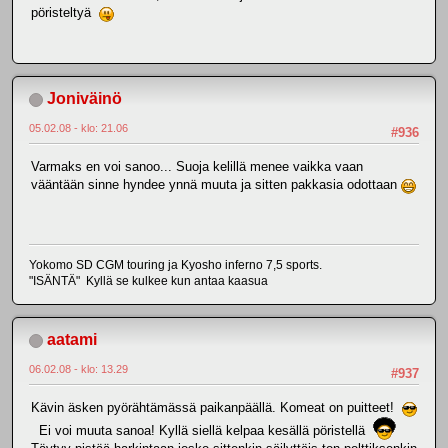
pöristeltyä
Joniväinö
05.02.08 - klo: 21.06
#936
Varmaks en voi sanoo... Suoja kelillä menee vaikka vaan
vääntään sinne hyndee ynnä muuta ja sitten pakkasia odottaan
Yokomo SD CGM touring ja Kyosho inferno 7,5 sports.
"ISÄNTÄ" Kyllä se kulkee kun antaa kaasua
aatami
06.02.08 - klo: 13.29
#937
Kävin äsken pyörähtämässä paikanpäällä. Komeat on puitteet!
Ei voi muuta sanoa! Kyllä siellä kelpaa kesällä pöristellä