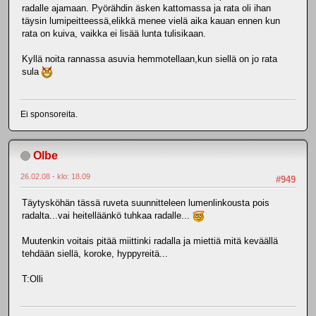
radalle ajamaan. Pyörähdin äsken kattomassa ja rata oli ihan
täysin lumipeitteessä,elikkä menee vielä aika kauan ennen kun
rata on kuiva, vaikka ei lisää lunta tulisikaan.
Kyllä noita rannassa asuvia hemmotellaan,kun siellä on jo rata
sula
Ei sponsoreita.
Olbe
26.02.08 - klo: 18.09
#949
Täytysköhän tässä ruveta suunnitteleen lumenlinkousta pois
radalta...vai heitelläänkö tuhkaa radalle...
Muutenkin voitais pitää miittinki radalla ja miettiä mitä keväällä
tehdään siellä, koroke, hyppyreitä...
T:Olli