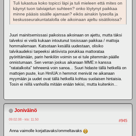
Tuli lukastua koko topicci läpi ja tuli mieleen että mites on
käynyt tuon talviajelun suhteen? onko löytynyt paikkaa
minne pääsis sisälle ajamaan? eikös ainakin lyseolla ja
keskusseurakuntatalolla ole aikoinaan ajeltu sisätiloissa?
Juuri mainitsemissasi paikoissa aikoinaan on ajettu, mutta täksi
talveksi ei vielä kukaan intoutunut tosissaan paikkaa / mattoja
hommailemaan. Katsotaan kesällä uudestaan, olisiko
talvikaudeksi tarpeeksi aktiivista porukkaa mattorataa
pyörittämään, parin henkilön voimin se ei tule pitemmän päälle
onnistumaan. Sen verran joskus aikanaan MME:n kanssa
"ratatalkoita" tehneenä voin sanoa... Suuri hidaste tällä hetkellä on
mattojen puute, kun HmlUA:n hemmot menivät ne aikanaan
myymään ja uudet ovat tällä hetkellä kohtuu suolaisen hintaisia.
Tosin ei niillä vanhoilla mitään enään tekisi, mutta kuitenkin...
Joniväinö
09.02.08 - klo: 11.50
#945
Anna vaimolle korjattavaks/ommeltavaks