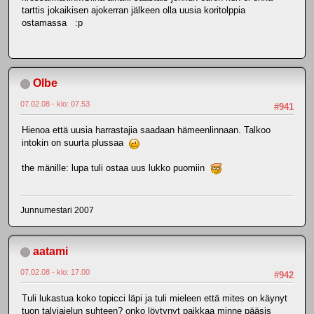
tarttis jokaikisen ajokerran jälkeen olla uusia koritolppia
ostamassa :p
Olbe
07.02.08 - klo: 07.53
#941
Hienoa että uusia harrastajia saadaan hämeenlinnaan. Talkoo
intokin on suurta plussaa
the mänille: lupa tuli ostaa uus lukko puomiin
Junnumestari 2007
aatami
07.02.08 - klo: 17.00
#942
Tuli lukastua koko topicci läpi ja tuli mieleen että mites on käynyt
tuon talviajelun suhteen? onko löytynyt paikkaa minne pääsis