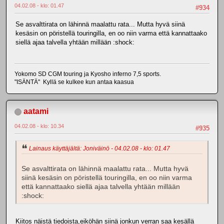
04.02.08 - klo: 01.47
#934
Se asvalttirata on lähinnä maalattu rata... Mutta hyvä siinä
kesäsin on pöristellä touringilla, en oo niin varma että kannattaako
siellä ajaa talvella yhtään millään :shock:
Yokomo SD CGM touring ja Kyosho inferno 7,5 sports.
"ISÄNTÄ" Kyllä se kulkee kun antaa kaasua
aatami
04.02.08 - klo: 10.34
#935
Lainaus käyttäjältä: Joniväinö - 04.02.08 - klo: 01.47
Se asvalttirata on lähinnä maalattu rata... Mutta hyvä
siinä kesäsin on pöristellä touringilla, en oo niin varma
että kannattaako siellä ajaa talvella yhtään millään
:shock:
Kiitos näistä tiedoista,eiköhän siinä jonkun verran saa kesällä