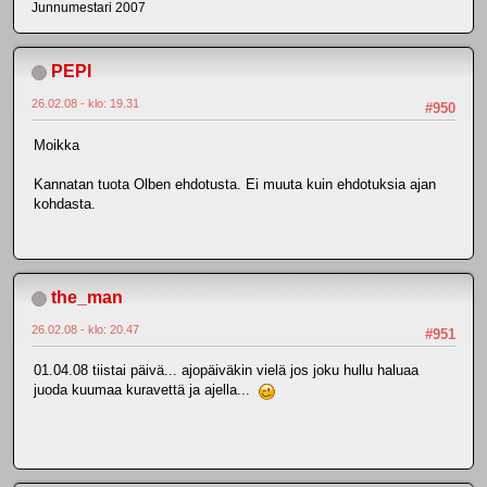
Junnumestari 2007
PEPI
26.02.08 - klo: 19.31
#950
Moikka
Kannatan tuota Olben ehdotusta. Ei muuta kuin ehdotuksia ajan
kohdasta.
the_man
26.02.08 - klo: 20.47
#951
01.04.08 tiistai päivä... ajopäiväkin vielä jos joku hullu haluaa
juoda kuumaa kuravettä ja ajella...