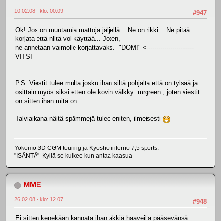
10.02.08 - klo: 00.09
#947
Ok! Jos on muutamia mattoja jäljellä... Ne on rikki... Ne pitää
korjata että niitä voi käyttää... Joten,
ne annetaan vaimolle korjattavaks. "DOM!" <------------------------
VITSI
P.S. Viestit tulee multa josku ihan siltä pohjalta että on tylsää ja
osittain myös siksi etten ole kovin välkky :mrgreen:, joten viestit
on sitten ihan mitä on.
Talviaikana näitä spämmejä tulee eniten, ilmeisesti
Yokomo SD CGM touring ja Kyosho inferno 7,5 sports.
"ISÄNTÄ" Kyllä se kulkee kun antaa kaasua
MME
26.02.08 - klo: 12.07
#948
Ei sitten kenekään kannata ihan äkkiä haaveilla pääsevänsä