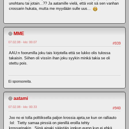
unohtanu tai jotain...?? Ja aatamille vielä, että voit sä sen vanhan
crossarin hukata, mutta me myydään sulle uus...
MME
07.02.08 - klo: 00.07
#939
AAU:n foorumilla joku tais kirjotella että se lukko olis tulossa
takaisin. Siihen oli vissiin ihan joku syykin minkä takia se oli
otettu pois.
Ei sponsoreita.
aatami
07.02.08 - klo: 00.33
#940
Joo no ei tolla polttiksella paljon krossia ajeta,se kun on ralliauto
:lol: Tietty samaa pirssiä on pienillä eroilla tehty
krossarinakin...Siinä ainaki säästäis jonkun euron kun ei ehkä