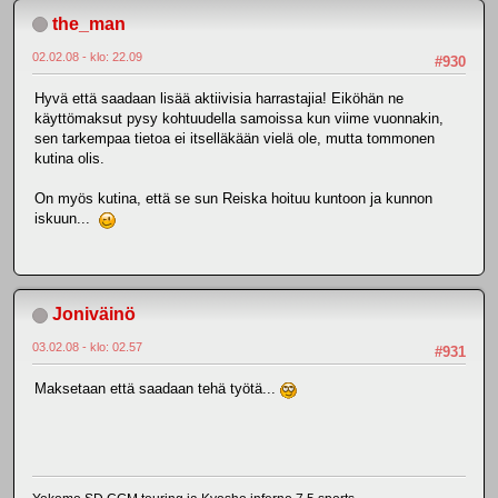
the_man
02.02.08 - klo: 22.09
#930
Hyvä että saadaan lisää aktiivisia harrastajia! Eiköhän ne
käyttömaksut pysy kohtuudella samoissa kun viime vuonnakin,
sen tarkempaa tietoa ei itselläkään vielä ole, mutta tommonen
kutina olis.
On myös kutina, että se sun Reiska hoituu kuntoon ja kunnon
iskuun...
Joniväinö
03.02.08 - klo: 02.57
#931
Maksetaan että saadaan tehä työtä...