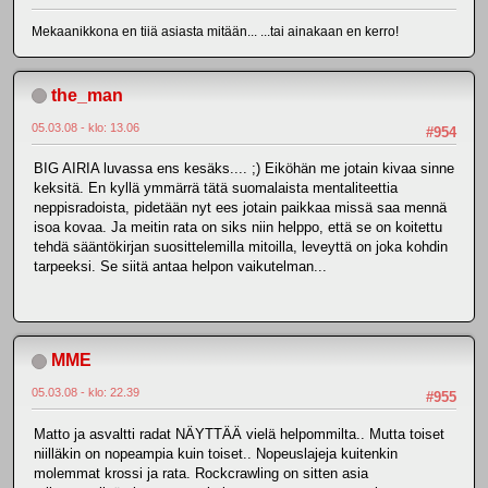
Mekaanikkona en tiiä asiasta mitään... ...tai ainakaan en kerro!
the_man
05.03.08 - klo: 13.06
#954
BIG AIRIA luvassa ens kesäks.... ;) Eiköhän me jotain kivaa sinne
keksitä. En kyllä ymmärrä tätä suomalaista mentaliteettia
neppisradoista, pidetään nyt ees jotain paikkaa missä saa mennä
isoa kovaa. Ja meitin rata on siks niin helppo, että se on koitettu
tehdä sääntökirjan suosittelemilla mitoilla, leveyttä on joka kohdin
tarpeeksi. Se siitä antaa helpon vaikutelman...
MME
05.03.08 - klo: 22.39
#955
Matto ja asvaltti radat NÄYTTÄÄ vielä helpommilta.. Mutta toiset
niilläkin on nopeampia kuin toiset.. Nopeuslajeja kuitenkin
molemmat krossi ja rata. Rockcrawling on sitten asia