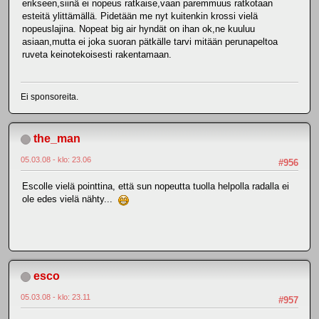
erikseen,siinä ei nopeus ratkaise,vaan paremmuus ratkotaan
esteitä ylittämällä. Pidetään me nyt kuitenkin krossi vielä
nopeuslajina. Nopeat big air hyndät on ihan ok,ne kuuluu
asiaan,mutta ei joka suoran pätkälle tarvi mitään perunapeltoa
ruveta keinotekoisesti rakentamaan.
Ei sponsoreita.
the_man
05.03.08 - klo: 23.06
#956
Escolle vielä pointtina, että sun nopeutta tuolla helpolla radalla ei
ole edes vielä nähty...
esco
05.03.08 - klo: 23.11
#957