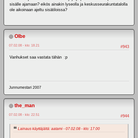
sisälle ajamaan? eikös ainakin lyseolla ja keskusseurakuntatalolla
ole aikoinaan ajeltu sisätiloissa?
Olbe
07.02.08 - klo: 18.21
#943
Vanhukset saa vastata tähän :p
Junnumestari 2007
the_man
07.02.08 - klo: 22.51
#944
Lainaus käyttäjältä: aatami - 07.02.08 - klo: 17.00