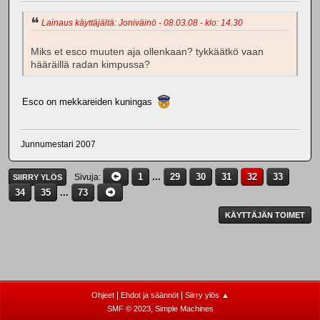
Lainaus käyttäjältä: Joniväinö - 08.03.08 - klo: 14.30
Miks et esco muuten aja ollenkaan? tykkäätkö vaan
hääräillä radan kimpussa?
Esco on mekkareiden kuningas
Junnumestari 2007
1
...
29
30
31
32
33
Sivuja
SIIRRY YLÖS
34
35
...
73
KÄYTTÄJÄN TOIMET
|
|
Ohjeet
Ehdot ja säännöt
Siirry ylös ▲
,
SMF © 2023
Simple Machines