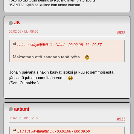
Yokomo SD CGM touring ja Kyosho inferno 7,5 sports.
"ISÄNTÄ" Kyllä se kulkee kun antaa kaasua
JK
03.02.08 - klo: 09.50
#932
Lainaus käyttäjältä: Joniväinö - 03.02.08 - klo: 02.57
Maksetaan että saadaan tehä työtä...
Jonain päivänä sinäkin kasvat isoksi ja kuulet semmoisesta
jännästä jutusta nimeltään verot.
(Sori! Oli pakko.)
aatami
03.02.08 - klo: 12.04
#933
Lainaus käyttäjältä: JK - 03.02.08 - klo: 09.50