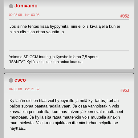
Joniväinö
02.03.08 - klo: 03.03
#952
Jos sinne tehtäs lisää hyppyreitä, niin ei olis kiva ajella kun ei
niihin olis tilaa ottaa vauhtia :p
Yokomo SD CGM touring ja Kyosho inferno 7,5 sports.
"ISÄNTÄ" Kyllä se kulkee kun antaa kaasua
esco
04.03.08 - klo: 21.52
#953
Kyllähän siel on tilaa viel hyppyreille ja niitä kyl tarttis, turhan
paljon suoraa baanaa radalla vaan. Ja osaa vanhoistakin vois
kasvatella ja muotoilla, kun taas talven jälkeen ovat muuttaneet
muotoaan. Ja kyllä sitä rataa muutenkin vois muutella ainakin
mun mielestä. Vaikka en ajakkaan itte niin turhan helpolta se
näyttää...