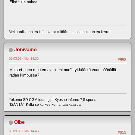
Eikä tulla näkee...
Mekaanikkona en tiiä asiasta mitään... ...tai ainakaan en kerro!
Joniväinö
08.03.08 - klo: 14.30
#958
Miks et esco muuten aja ollenkaan? tykkäätkö vaan hääräillä
radan kimpussa?
Yokomo SD CGM touring ja Kyosho inferno 7,5 sports.
"ISÄNTÄ" Kyllä se kulkee kun antaa kaasua
Olbe
08.03.08 - klo: 14.45
#959