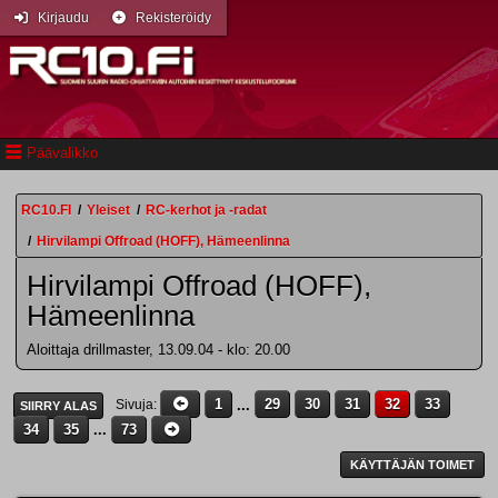
Kirjaudu
Rekisteröidy
Päävalikko
RC10.FI
/
Yleiset
/
RC-kerhot ja -radat
/
Hirvilampi Offroad (HOFF), Hämeenlinna
Hirvilampi Offroad (HOFF),
Hämeenlinna
Aloittaja drillmaster, 13.09.04 - klo: 20.00
1
...
29
30
31
32
33
Sivuja
SIIRRY ALAS
34
35
...
73
KÄYTTÄJÄN TOIMET