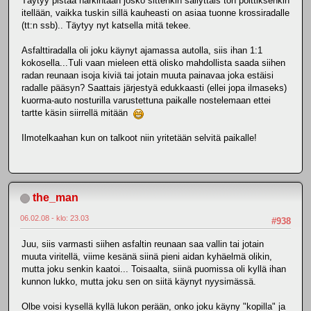
Täytyy pistää harkintaan josko sittenkin säilyttäis ton polttiksenkin
itellään, vaikka tuskin sillä kauheasti on asiaa tuonne krossiradalle
(tt:n ssb).. Täytyy nyt katsella mitä tekee.
Asfalttiradalla oli joku käynyt ajamassa autolla, siis ihan 1:1
kokosella...Tuli vaan mieleen että olisko mahdollista saada siihen
radan reunaan isoja kiviä tai jotain muuta painavaa joka estäisi
radalle pääsyn? Saattais järjestyä edukkaasti (ellei jopa ilmaseks)
kuorma-auto nosturilla varustettuna paikalle nostelemaan ettei
tartte käsin siirrellä mitään
Ilmotelkaahan kun on talkoot niin yritetään selvitä paikalle!
the_man
06.02.08 - klo: 23.03
#938
Juu, siis varmasti siihen asfaltin reunaan saa vallin tai jotain
muuta viritellä, viime kesänä siinä pieni aidan kyhäelmä olikin,
mutta joku senkin kaatoi... Toisaalta, siinä puomissa oli kyllä ihan
kunnon lukko, mutta joku sen on siitä käynyt nyysimässä.
Olbe voisi kysellä kyllä lukon perään, onko joku käyny "kopilla" ja