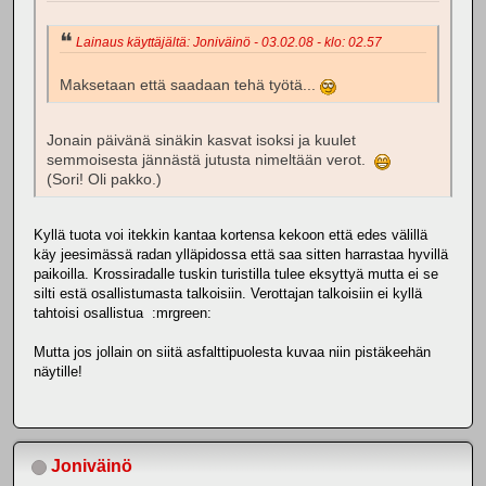
Lainaus käyttäjältä: Joniväinö - 03.02.08 - klo: 02.57
Maksetaan että saadaan tehä työtä...
Jonain päivänä sinäkin kasvat isoksi ja kuulet
semmoisesta jännästä jutusta nimeltään verot.
(Sori! Oli pakko.)
Kyllä tuota voi itekkin kantaa kortensa kekoon että edes välillä
käy jeesimässä radan ylläpidossa että saa sitten harrastaa hyvillä
paikoilla. Krossiradalle tuskin turistilla tulee eksyttyä mutta ei se
silti estä osallistumasta talkoisiin. Verottajan talkoisiin ei kyllä
tahtoisi osallistua :mrgreen:
Mutta jos jollain on siitä asfalttipuolesta kuvaa niin pistäkeehän
näytille!
Joniväinö