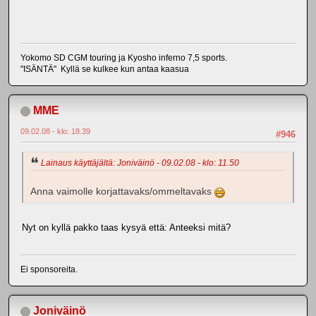
Yokomo SD CGM touring ja Kyosho inferno 7,5 sports.
"ISÄNTÄ" Kyllä se kulkee kun antaa kaasua
MME
09.02.08 - klo: 18.39
#946
Lainaus käyttäjältä: Joniväinö - 09.02.08 - klo: 11.50
Anna vaimolle korjattavaks/ommeltavaks
Nyt on kyllä pakko taas kysyä että: Anteeksi mitä?
Ei sponsoreita.
Joniväinö