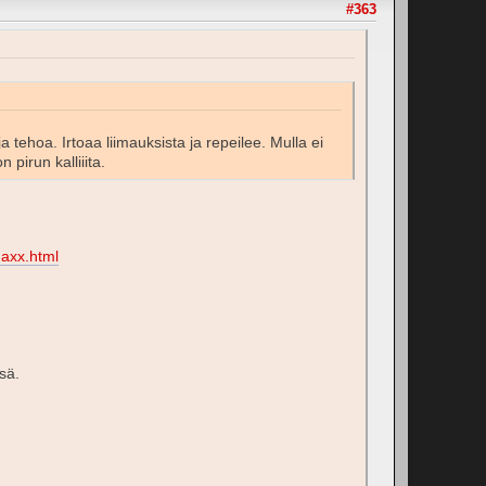
#363
tehoa. Irtoaa liimauksista ja repeilee. Mulla ei
pirun kalliiita.
maxx.html
sä.