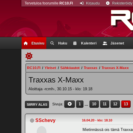
Tervetuloa foorumille
RC10.FI
Kirjaudu
Rekisteröidy
Etusivu
Haku
Kalenteri
Jäsenet
RC10.FI
/
Yleiset
/
Sähköautot
/
Traxxas
/
Traxxas X-Maxx
Traxxas X-Maxx
Aloittaja -rcmh-, 30.10.15 - klo: 19.18
1
...
10
11
12
13
Sivuja
SIIRRY ALAS
SSchevy
16.04.20 - klo: 18.10
Mietinnässä ois tämä Traxxa