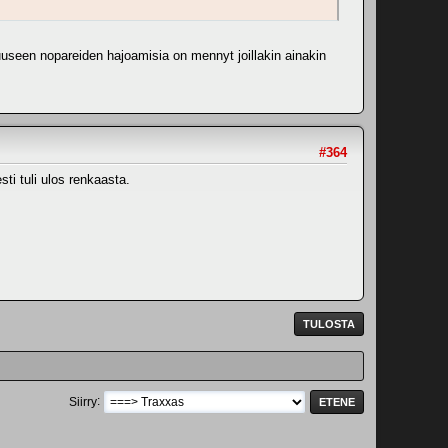
useen nopareiden hajoamisia on mennyt joillakin ainakin
#364
ti tuli ulos renkaasta.
TULOSTA
Siirry