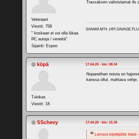
Traxxaksen valmistamat 4s a
Veteraani
Viestit: 758
SANWA MT4 ,HPI SAVAGE FLUX 
" koskaan ei voi olla liikaa
RC autoja / veneitä"
Sijainti: Espoo
köpä
17.04.20 - klo: 08.34
Nopareithan noista on hajonnu
kanssa ollut, mahtava vehje. H
Tulokas
Viestit: 18
SSchevy
17.04.20 - klo: 15.35
Lainaus käyttäjältä: köpä -