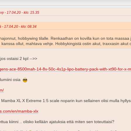
vy - 17.04.20 - klo: 15.35
 - 17.04.20 - klo: 08.34
ajonnut, hobbywing tilalle. Renkaathan on kovilla kun on tota massaa ja 
kanssa ollut, mahtava vehje. Hobbykingistä ostin akut, traxxasin akut on 
jos ostaisi 2 kpl -->>
gens-ace-8500mah-14-8v-50c-4s1p-lipo-battery-pack-with-xt90-for-x-
alumiini osia
m/
in Mamba XL X Extreme 1:5 scale noparin kun sellainen olisi mulla hyllys
ons.com/en/mamba-xlx
ttua kiinni .. olisko kellään ajatuksia että miten sen toteuttaisi?