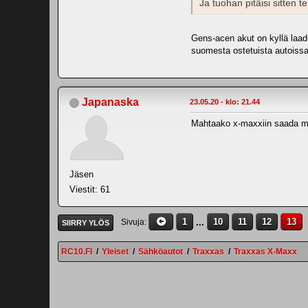
Ja tuohan pitäisi sitten te
Gens-acen akut on kyllä laad
suomesta ostetuista autoissa
Japanaska
23.05.20 - klo: 21.44
Mahtaako x-maxxiin saada mis
Jäsen
Viestit: 61
1
...
10
11
12
13
Sivuja
SIIRRY YLÖS
RC10.FI
/
Yleiset
/
Sähköautot
/
Traxxas
/
Traxxas X-Maxx