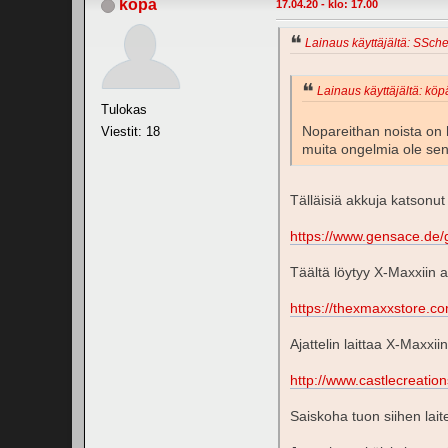
köpä
17.04.20 - klo: 17.00
Lainaus käyttäjältä: SSche
Lainaus käyttäjältä: köpä
Tulokas
Nopareithan noista on h
Viestit: 18
muita ongelmia ole sen 
Tälläisiä akkuja katsonut 
https://www.gensace.de/
Täältä löytyy X-Maxxiin 
https://thexmaxxstore.co
Ajattelin laittaa X-Maxxi
http://www.castlecreati
Saiskoha tuon siihen laite