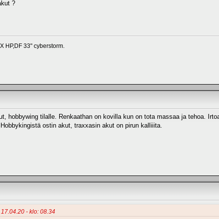
kut ?
HP,DF 33" cyberstorm.
t, hobbywing tilalle. Renkaathan on kovilla kun on tota massaa ja tehoa. Irtoa
obbykingistä ostin akut, traxxasin akut on pirun kalliiita.
 17.04.20 - klo: 08.34