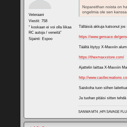
Nopareithan noista on haj
ongelmia ole sen kanssa o
Veteraani
Viestit: 758
Tälläisiä akkuja katsonut jos 
" koskaan ei voi olla liikaa
RC autoja / veneitä"
https://www.gensace.de/gens
Sijainti: Espoo
Täältä löytyy X-Maxxiin alum
https://thexmaxxstore.com/
Ajattelin laittaa X-Maxxiin M
http://www.castlecreations.
Saiskoha tuon siihen laitettua
Ja tuohan pitäisi sitten tehdä 
SANWA MT4 ,HPI SAVAGE FLUX 