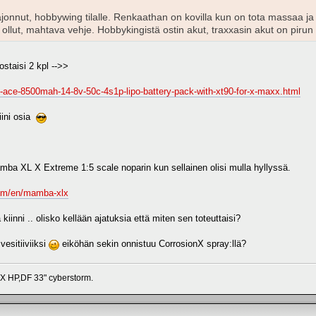
onnut, hobbywing tilalle. Renkaathan on kovilla kun on tota massaa ja t
llut, mahtava vehje. Hobbykingistä ostin akut, traxxasin akut on pirun ka
ostaisi 2 kpl -->>
-ace-8500mah-14-8v-50c-4s1p-lipo-battery-pack-with-xt90-for-x-maxx.html
iini osia
amba XL X Extreme 1:5 scale noparin kun sellainen olisi mulla hyllyssä.
com/en/mamba-xlx
 kiinni .. olisko kellään ajatuksia että miten sen toteuttaisi?
vesitiiviiksi
eiköhän sekin onnistuu CorrosionX spray:llä?
HP,DF 33" cyberstorm.