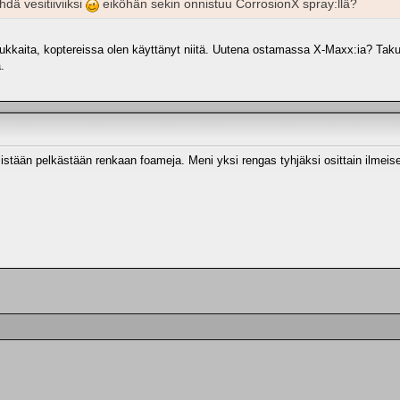
hdä vesitiiviiksi
eiköhän sekin onnistuu CorrosionX spray:llä?
ukkaita, koptereissa olen käyttänyt niitä. Uutena ostamassa X-Maxx:ia? Taku
.
tään pelkästään renkaan foameja. Meni yksi rengas tyhjäksi osittain ilmeises