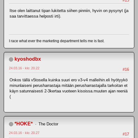
#15
Itse olen laittanut tipan lukitetta siihen pinniin, hyvin on pysynyt (ja
saa tarvittaessa helposti irti).
I race what ever the marketing department tells me is fast.
kyoshodbx
24.03.16 - klo: 20.22
#16
Onkos tällä v5tosella kuinka suuri ero v3-v4 malleihin.eli hyötyykö
minunlaiseni perusharrastaja mitään.perusharrastajalla tarkoitan et
käyn satunnaisesti 2-3kertaa vuoteen kisoissa.muuten ajan reeniä
(
*HOKE*
The Doctor
24.03.16 - klo: 20.27
#17