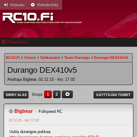
Kirjaudu
Rekisteröidy
Päävalikko
RC10.FI
/
Yleiset
/
Sähköautot
/
Team Durango
/
Durango DEX410v5
Durango DEX410v5
Aloittaja Bigbear, 02.12.15 - klo: 17.02
1
2
Sivuja
SIIRRY ALAS
KÄYTTÄJÄN TOIMET
Bigbear
Fullspeed RC
02.12.15 - klo: 17.02
Uutta durangoa pukkaa