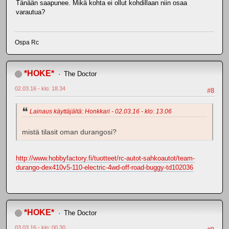
Tänään saapunee. Mikä kohta ei ollut kohdillaan niin osaa
varautua?
Ospa Rc
*HOKE*
The Doctor
02.03.16 - klo: 18.34
#8
Lainaus käyttäjältä: Honkkari - 02.03.16 - klo: 13.06
mistä tilasit oman durangosi?
http://www.hobbyfactory.fi/tuotteet/rc-autot-sahkoautot/team-
durango-dex410v5-110-electric-4wd-off-road-buggy-td102036
*HOKE*
The Doctor
03.03.16 - klo: 00.30