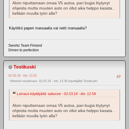
Aloin niputtamaan omaa V5 autoa, pari bugia löytynyt
ohjeista mutta muuten auto on ollut aika helppo kasata..
kellään muulla työn alla?
Käytitkö paperi manuaalia vai netti manuaalia?
Sworkz Team Finland
Driven to perfection
Testikuski
02.03.16 - klo: 13.31
#7
Viimeisin muokkaus
: 02.03.16 - klo: 13.35 käyttäjältä Testikuski
Lainaus käyttäjältä: sakucee - 02.03.16 - klo: 12.58
Aloin niputtamaan omaa V5 autoa, pari bugia löytynyt
ohjeista mutta muuten auto on ollut aika helppo kasata..
kellään muulla työn alla?