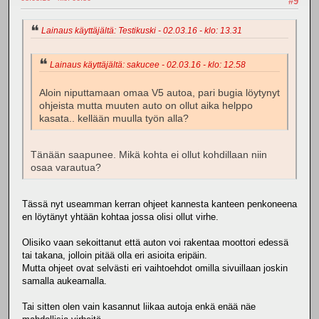
#9
Lainaus käyttäjältä: Testikuski - 02.03.16 - klo: 13.31
Lainaus käyttäjältä: sakucee - 02.03.16 - klo: 12.58
Aloin niputtamaan omaa V5 autoa, pari bugia löytynyt
ohjeista mutta muuten auto on ollut aika helppo
kasata.. kellään muulla työn alla?
Tänään saapunee. Mikä kohta ei ollut kohdillaan niin
osaa varautua?
Tässä nyt useamman kerran ohjeet kannesta kanteen penkoneena
en löytänyt yhtään kohtaa jossa olisi ollut virhe.
Olisiko vaan sekoittanut että auton voi rakentaa moottori edessä
tai takana, jolloin pitää olla eri asioita eripäin.
Mutta ohjeet ovat selvästi eri vaihtoehdot omilla sivuillaan joskin
samalla aukeamalla.
Tai sitten olen vain kasannut liikaa autoja enkä enää näe