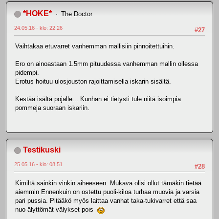
*HOKE*
The Doctor
24.05.16 - klo: 22.26
#27
Vaihtakaa etuvarret vanhemman mallisiin pinnoitettuihin.
Ero on ainoastaan 1.5mm pituudessa vanhemman mallin ollessa
pidempi.
Erotus hoituu ulosjouston rajoittamisella iskarin sisältä.
Kestää isältä pojalle... Kunhan ei tietysti tule niitä isoimpia
pommeja suoraan iskariin.
Testikuski
25.05.16 - klo: 08.51
#28
Kimiltä sainkin vinkin aiheeseen. Mukava olisi ollut tämäkin tietää
aiemmin Ennenkuin on ostettu puoli-kiloa turhaa muovia ja varsia
pari pussia. Pitääkö myös laittaa vanhat taka-tukivarret että saa
nuo älyttömät välykset pois