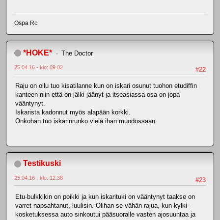
Ospa Rc
*HOKE*
The Doctor
25.04.16 - klo: 09.02
#22
Raju on ollu tuo kisatilanne kun on iskari osunut tuohon etudiffin
kanteen niin että on jälki jäänyt ja itseasiassa osa on jopa
vääntynyt.
Iskarista kadonnut myös alapään korkki.
Onkohan tuo iskarinrunko vielä ihan muodossaan
Testikuski
25.04.16 - klo: 12.38
#23
Etu-bulkkikin on poikki ja kun iskarituki on vääntynyt taakse on
varret napsahtanut, luulisin. Olihan se vähän rajua, kun kylki-
kosketuksessa auto sinkoutui pääsuoralle vasten ajosuuntaa ja