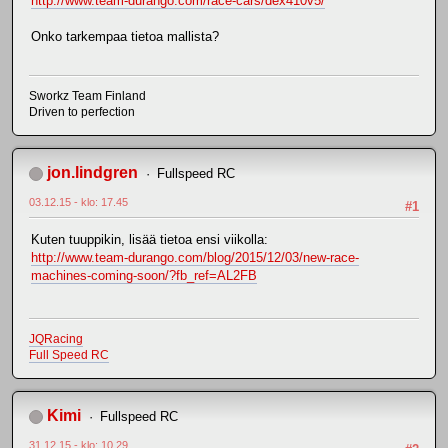
http://www.team-durango.com/race-cars/dex410v5/
Onko tarkempaa tietoa mallista?
Sworkz Team Finland
Driven to perfection
jon.lindgren
Fullspeed RC
03.12.15 - klo: 17.45
#1
Kuten tuuppikin, lisää tietoa ensi viikolla:
http://www.team-durango.com/blog/2015/12/03/new-race-
machines-coming-soon/?fb_ref=AL2FB
JQRacing
Full Speed RC
Kimi
Fullspeed RC
31.12.15 - klo: 10.29