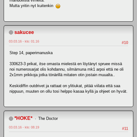
mahdollisia virheitä.
Mutta yritin nyt kuitenkin
sakucee
03.03.16 - klo: 01.16
#10
Step 14, paperimanuska
330623-3 prikat, itse omasta mielestä en löytänyt spruee missä
noi numerosarjat olis kohdannu, silmämuna mk1 arpoi että ne oli
2x1mm prikkoja jotka tönärillä mitaten otin jostain muualta..
Keskidiffin outdrivet ja rattaat on ylitiukat, pitää viilata että saa
nippuun, muuten on ollu tosi helppo kasaa kyllä ja ohjeet on hyvät.
*HOKE*
The Doctor
03.03.16 - klo: 08.19
#11