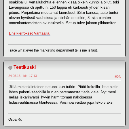
osakilpailu. Vertailukohtia ei ennen kisaa oikein kunnolla ollut, toki
Lavangossa oli ajettu n. 150 läppiä eli karkeasti yhden kisan
pituus. Perjantaina muutamat kierrokset SS:n kanssa, auto tuntui
olevan hyvässä vauhdissa ja niinhän se olikin; 8. sija pienten
onnenkantamoisten avustuksella. Setup tulee jakoon pikimmiten.
Ensikierrokset Vantaalla.
I race what ever the marketing department tells me is fast.
Testikuski
24.05.16 - klo: 17.13
#26
Jiillä mielenkiintoinen setuppi kun tutkin. Pitää kokeilla. Itse ajelin
lähes paketti-säädöillä kun en paremmasta tiedä vielä. Nyt meni
neljäs iskarinvarsi hyvin harmittoman näköisessä
hidasvauhtisessa tilanteessa. Voisinpa väittää jopa teko viaksi.
Ospa Rc