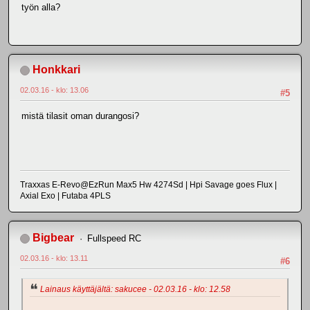
työn alla?
Honkkari
02.03.16 - klo: 13.06
#5
mistä tilasit oman durangosi?
Traxxas E-Revo@EzRun Max5 Hw 4274Sd | Hpi Savage goes Flux |
Axial Exo | Futaba 4PLS
Bigbear
Fullspeed RC
02.03.16 - klo: 13.11
#6
Lainaus käyttäjältä: sakucee - 02.03.16 - klo: 12.58