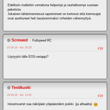
Edellisiin malleihin verrattuna helpompi ja rauhallisempi suoraan
paketista.
Jokainen tähänmennessä raportoineet on kertonut että kierrosajat
ovat asettuneet heti tasaisemmaksi virheiden vähennyttyä.
Screwed
Fullspeed RC
07.04.16 - klo: 18.28
#18
Löytyykö tälle EOS-setappi?
Testikuski
24.04.16 - klo: 13.04
#19
Iskarinvarret saa näköjään yläpäästäkin poikki. (ja alhaalta)