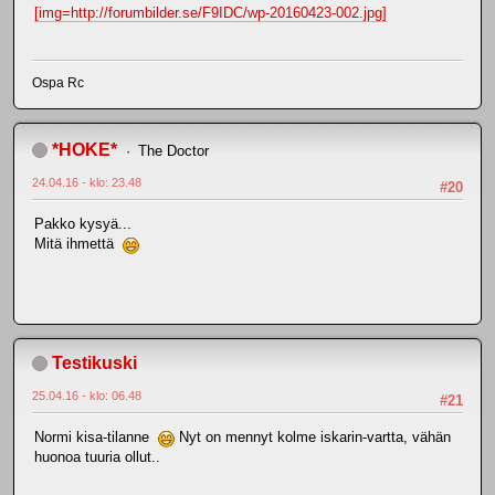
[img=http://forumbilder.se/F9IDC/wp-20160423-002.jpg]
Ospa Rc
*HOKE*
The Doctor
24.04.16 - klo: 23.48
#20
Pakko kysyä...
Mitä ihmettä
Testikuski
25.04.16 - klo: 06.48
#21
Normi kisa-tilanne
Nyt on mennyt kolme iskarin-vartta, vähän
huonoa tuuria ollut..