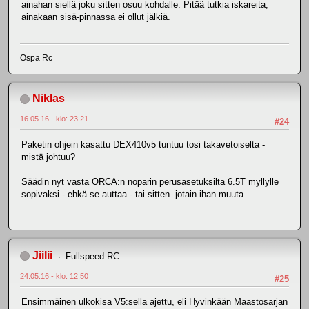
ainahan siellä joku sitten osuu kohdalle. Pitää tutkia iskareita,
ainakaan sisä-pinnassa ei ollut jälkiä.
Ospa Rc
Niklas
16.05.16 - klo: 23.21
#24
Paketin ohjein kasattu DEX410v5 tuntuu tosi takavetoiselta -
mistä johtuu?
Säädin nyt vasta ORCA:n noparin perusasetuksilta 6.5T myllylle
sopivaksi - ehkä se auttaa - tai sitten jotain ihan muuta...
JiiIii
Fullspeed RC
24.05.16 - klo: 12.50
#25
Ensimmäinen ulkokisa V5:sella ajettu, eli Hyvinkään Maastosarjan