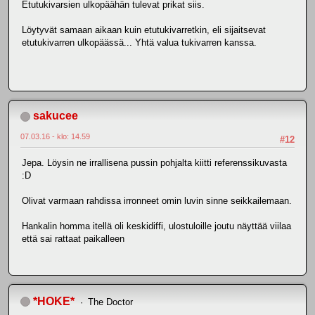
Etutukivarsien ulkopäähän tulevat prikat siis.
Löytyvät samaan aikaan kuin etutukivarretkin, eli sijaitsevat
etutukivarren ulkopäässä... Yhtä valua tukivarren kanssa.
sakucee
07.03.16 - klo: 14.59
#12
Jepa. Löysin ne irrallisena pussin pohjalta kiitti referenssikuvasta
:D
Olivat varmaan rahdissa irronneet omin luvin sinne seikkailemaan.
Hankalin homma itellä oli keskidiffi, ulostuloille joutu näyttää viilaa
että sai rattaat paikalleen
*HOKE*
The Doctor