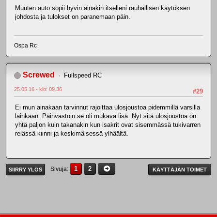
Muuten auto sopii hyvin ainakin itselleni rauhallisen käytöksen
johdosta ja tulokset on paranemaan päin.
Ospa Rc
Screwed
Fullspeed RC
25.05.16 - klo: 09.36
#29
Ei mun ainakaan tarvinnut rajoittaa ulosjoustoa pidemmillä varsilla
lainkaan. Päinvastoin se oli mukava lisä. Nyt sitä ulosjoustoa on
yhtä paljon kuin takanakin kun isakrit ovat sisemmässä tukivarren
reiässä kiinni ja keskimäisessä ylhäältä.
1
2
Sivuja
SIIRRY YLÖS
KÄYTTÄJÄN TOIMET