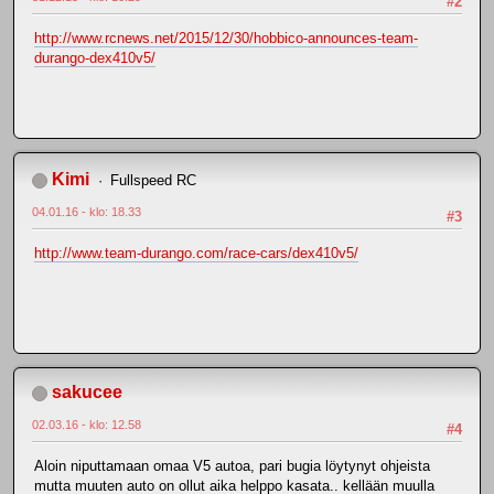
#2
http://www.rcnews.net/2015/12/30/hobbico-announces-team-
durango-dex410v5/
Kimi
Fullspeed RC
04.01.16 - klo: 18.33
#3
http://www.team-durango.com/race-cars/dex410v5/
sakucee
02.03.16 - klo: 12.58
#4
Aloin niputtamaan omaa V5 autoa, pari bugia löytynyt ohjeista
mutta muuten auto on ollut aika helppo kasata.. kellään muulla