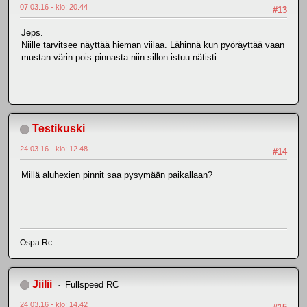
07.03.16 - klo: 20.44
#13
Jeps.
Niille tarvitsee näyttää hieman viilaa. Lähinnä kun pyöräyttää vaan
mustan värin pois pinnasta niin sillon istuu nätisti.
Testikuski
24.03.16 - klo: 12.48
#14
Millä aluhexien pinnit saa pysymään paikallaan?
Ospa Rc
JiiIii
Fullspeed RC
24.03.16 - klo: 14.42