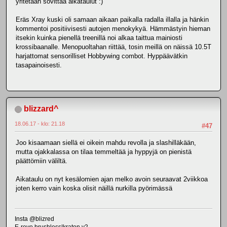
yritetään sovittaa aikataulut :)
Eräs Xray kuski oli samaan aikaan paikalla radalla illalla ja hänkin
kommentoi positiivisesti autojen menokykyä. Hämmästyin hieman
itsekin kuinka pienellä treenillä noi alkaa taittua mainiosti
krossibaanalle. Menopuoltahan riittää, tosin meillä on näissä 10.5T
harjattomat sensorilliset Hobbywing combot. Hyppäävätkin
tasapainoisesti.
blizzard^
18.06.17 - klo: 21.18
#47
Joo kisaamaan siellä ei oikein mahdu revolla ja slashilläkään,
mutta ojakkalassa on tilaa temmeltää ja hyppyjä on pienistä
päättömiin väliltä.
Aikataulu on nyt kesälomien ajan melko avoin seuraavat 2viikkoa
joten kerro vain koska olisit näillä nurkilla pyörimässä
Insta @blizred
E-revo brushless|kraton v2