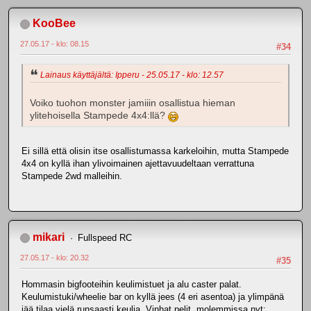
KooBee
27.05.17 - klo: 08.15
#34
Lainaus käyttäjältä: Ipperu - 25.05.17 - klo: 12.57
Voiko tuohon monster jamiiin osallistua hieman
ylitehoisella Stampede 4x4:llä?
Ei sillä että olisin itse osallistumassa karkeloihin, mutta Stampede
4x4 on kyllä ihan ylivoimainen ajettavuudeltaan verrattuna
Stampede 2wd malleihin.
mikari
Fullspeed RC
27.05.17 - klo: 20.32
#35
Hommasin bigfooteihin keulimistuet ja alu caster palat.
Keulumistuki/wheelie bar on kyllä jees (4 eri asentoa) ja ylimpänä
jää tilaa vielä runsaasti keulia. Vinhat pelit, molemmissa nyt: