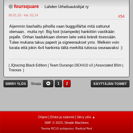
foursquare
Lahden Urheiluautoilijat ry
05.01.20 - klo: 02.14
#54
Aijemmin bashailtu pihoilla vaan buggyillä/tai mitä sattunut
olemaan.. mutta nyt: Big foot (stampede) hankittiin vastikään
pojalle. Onhan laadukkaan oloinen laite sekä brändi itsessään.
Tulee mukana takuu paperit ja signeeraukset yms. Melkein voin
luvata että jokin 4x4 hankinta tältä merkiltä tulossa seuraavaksi :)
| JQracing Black Edition | Team Durango DEX410 v3 | Associated B5m |
Traxxas |
1
2
Sivuja
SIIRRY YLÖS
KÄYTTÄJÄN TOIMET
|
|
Ohjeet
Ehdot ja säännöt
Siirry ylös ▲
,
SMF © 2023
Simple Machines
Teema RC10 pohjautuu:
Radical Red