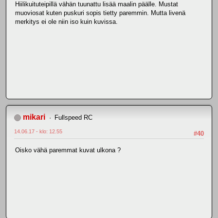
Hiilikuituteipillä vähän tuunattu lisää maalin päälle. Mustat
muoviosat kuten puskuri sopis tietty paremmin. Mutta livenä
merkitys ei ole niin iso kuin kuvissa.
mikari
Fullspeed RC
14.06.17 - klo: 12.55
#40
Oisko vähä paremmat kuvat ulkona ?