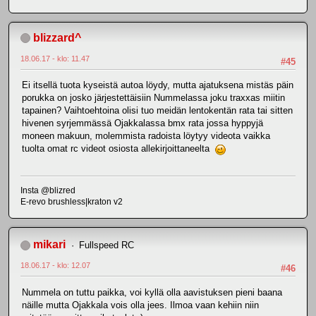
blizzard^
18.06.17 - klo: 11.47
#45
Ei itsellä tuota kyseistä autoa löydy, mutta ajatuksena mistäs päin
porukka on josko järjestettäisiin Nummelassa joku traxxas miitin
tapainen? Vaihtoehtoina olisi tuo meidän lentokentän rata tai sitten
hivenen syrjemmässä Ojakkalassa bmx rata jossa hyppyjä
moneen makuun, molemmista radoista löytyy videota vaikka
tuolta omat rc videot osiosta allekirjoittaneelta
Insta @blizred
E-revo brushless|kraton v2
mikari
Fullspeed RC
18.06.17 - klo: 12.07
#46
Nummela on tuttu paikka, voi kyllä olla aavistuksen pieni baana
näille mutta Ojakkala vois olla jees. Ilmoa vaan kehiin niin