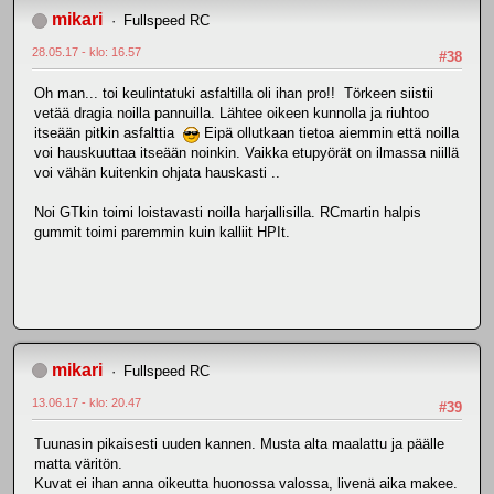
mikari
Fullspeed RC
28.05.17 - klo: 16.57
#38
Oh man... toi keulintatuki asfaltilla oli ihan pro!! Törkeen siistii
vetää dragia noilla pannuilla. Lähtee oikeen kunnolla ja riuhtoo
itseään pitkin asfalttia
Eipä ollutkaan tietoa aiemmin että noilla
voi hauskuuttaa itseään noinkin. Vaikka etupyörät on ilmassa niillä
voi vähän kuitenkin ohjata hauskasti ..
Noi GTkin toimi loistavasti noilla harjallisilla. RCmartin halpis
gummit toimi paremmin kuin kalliit HPIt.
mikari
Fullspeed RC
13.06.17 - klo: 20.47
#39
Tuunasin pikaisesti uuden kannen. Musta alta maalattu ja päälle
matta väritön.
Kuvat ei ihan anna oikeutta huonossa valossa, livenä aika makee.