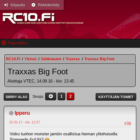
Kirjaudu
Rekisteröidy
Päävalikko
RC10.FI
/
Yleiset
/
Sähköautot
/
Traxxas
/
Traxxas Big Foot
Traxxas Big Foot
Aloittaja VTEC, 14.09.16 - klo: 13.45
1
2
Sivuja
SIIRRY ALAS
KÄYTTÄJÄN TOIMET
Ipperu
25.05.17 - klo: 12.57
#30
Voiko tuohon monster jamiiin osallistua hieman ylitehoisella
Stampede 4x4:llä?