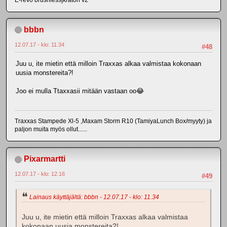
bbbn
12.07.17 - klo: 11.34
#48
Juu u, ite mietin että milloin Traxxas alkaa valmistaa kokonaan
uusia monstereita?!
Joo ei mulla Ttaxxasii mitään vastaan oo😂
Traxxas Stampede Xl-5 ,Maxam Storm R10 (TamiyaLunch Box/myyty) ja
paljon muita myös ollut......
Pixarmartti
12.07.17 - klo: 12.16
#49
Lainaus käyttäjältä: bbbn - 12.07.17 - klo: 11.34
Juu u, ite mietin että milloin Traxxas alkaa valmistaa
kokonaan uusia monstereita?!