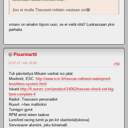
Joo ei mulla Ttaxxasii mitään vastaan oo😂
xmaxx on ainakin täysin uusi, se ei vielä riitä? Luokassaan yksi
parhaita
Pixarmartti
12.07.17 - klo: 15.00
#50
Tuli päivitettyä Mikarin vanhat iso jalat:
Moottorit, ESC:
http://www.rcm.fi/traxxas-velineon-waterproof-
brushless-system.html
Iskarit:
http://fi.eurorc.com/product/14062/traxxas-shock-set-big-
bore-complete-4
Radiot: Traxxasin perusradiot
Ruuvit ->hex mallisiksi
Turnigyn gyrot
RPM armit eteen taakse
Lunsford racing turnit ja pin kit slashistä(tulossa)
Servosaver alumiini, joku kiinamalli