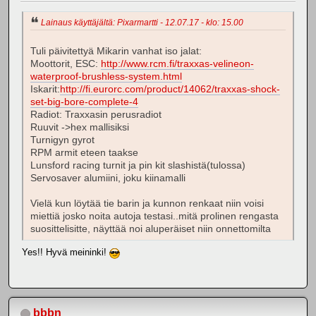
Lainaus käyttäjältä: Pixarmartti - 12.07.17 - klo: 15.00
Tuli päivitettyä Mikarin vanhat iso jalat:
Moottorit, ESC:
http://www.rcm.fi/traxxas-velineon-
waterproof-brushless-system.html
Iskarit:
http://fi.eurorc.com/product/14062/traxxas-shock-
set-big-bore-complete-4
Radiot: Traxxasin perusradiot
Ruuvit ->hex mallisiksi
Turnigyn gyrot
RPM armit eteen taakse
Lunsford racing turnit ja pin kit slashistä(tulossa)
Servosaver alumiini, joku kiinamalli
Vielä kun löytää tie barin ja kunnon renkaat niin voisi
miettiä josko noita autoja testasi..mitä prolinen rengasta
suosittelisitte, näyttää noi aluperäiset niin onnettomilta
Yes!! Hyvä meininki!
bbbn