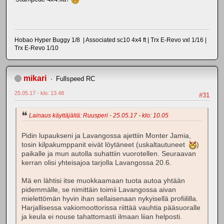
Hobao Hyper Buggy 1/8 | Associated sc10 4x4 ft | Trx E-Revo vxl 1/16 |
Trx E-Revo 1/10
mikari
Fullspeed RC
25.05.17 - klo: 13.48
#31
Lainaus käyttäjältä: Ruusperi - 25.05.17 - klo: 10.05
Pidin lupaukseni ja Lavangossa ajettiin Monter Jamia,
tosin kilpakumppanit eivät löytäneet (uskaltautuneet
)
paikalle ja mun autolla suhattiin vuorotellen. Seuraavan
kerran olisi yhteisajoa tarjolla Lavangossa 20.6.
Mä en lähtisi itse muokkaamaan tuota autoa yhtään
pidemmälle, se nimittäin toimii Lavangossa aivan
mielettömän hyvin ihan sellaisenaan nykyisellä profiililla.
Harjallisessa vakiomoottorissa riittää vauhtia pääsuoralle
ja keula ei nouse tahattomasti ilmaan liian helposti.