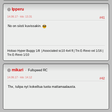
Ipperu
14.06.17 - klo: 13.31
#41
No on siisti kuvissakin.
Hobao Hyper Buggy 1/8 | Associated sc10 4x4 ft | Trx E-Revo vxl 1/16 |
Trx E-Revo 1/10
mikari
Fullspeed RC
14.06.17 - klo: 14.12
#42
Thx, tulipa nyt kokeiltua tuota mattamaalausta.