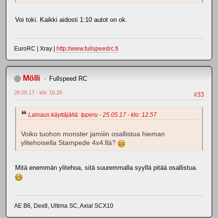
Voi toki. Kaikki aidosti 1:10 autot on ok.
EuroRC | Xray |
http://www.fullspeedrc.fi
Mölli
Fullspeed RC
26.05.17 - klo: 16.26
#33
Lainaus käyttäjältä: Ipperu - 25.05.17 - klo: 12.57
Voiko tuohon monster jamiiin osallistua hieman
ylitehoisella Stampede 4x4:llä?
Mitä enemmän ylitehoa, sitä suuremmalla syyllä pitää osallistua.
AE B6, Dex8, Ultima SC, Axial SCX10