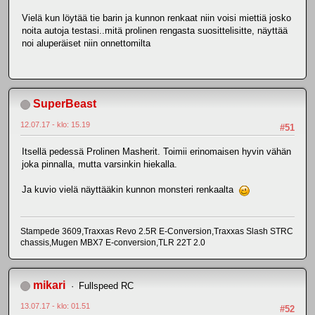
Vielä kun löytää tie barin ja kunnon renkaat niin voisi miettiä josko
noita autoja testasi..mitä prolinen rengasta suosittelisitte, näyttää
noi aluperäiset niin onnettomilta
SuperBeast
12.07.17 - klo: 15.19
#51
Itsellä pedessä Prolinen Masherit. Toimii erinomaisen hyvin vähän
joka pinnalla, mutta varsinkin hiekalla.
Ja kuvio vielä näyttääkin kunnon monsteri renkaalta
Stampede 3609,Traxxas Revo 2.5R E-Conversion,Traxxas Slash STRC
chassis,Mugen MBX7 E-conversion,TLR 22T 2.0
mikari
Fullspeed RC
13.07.17 - klo: 01.51
#52