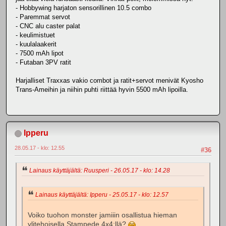
- Hobbywing harjaton sensorillinen 10.5 combo
- Paremmat servot
- CNC alu caster palat
- keulimistuet
- kuulalaakerit
- 7500 mAh lipot
- Futaban 3PV ratit
Harjalliset Traxxas vakio combot ja ratit+servot menivät Kyosho
Trans-Ameihin ja niihin puhti riittää hyvin 5500 mAh lipoilla.
Ipperu
28.05.17 - klo: 12.55
#36
Lainaus käyttäjältä: Ruusperi - 26.05.17 - klo: 14.28
Lainaus käyttäjältä: Ipperu - 25.05.17 - klo: 12.57
Voiko tuohon monster jamiiin osallistua hieman
ylitehoisella Stampede 4x4:llä?