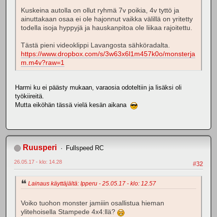
Kuskeina autolla on ollut ryhmä 7v poikia, 4v tyttö ja
ainuttakaan osaa ei ole hajonnut vaikka välillä on yritetty
todella isoja hyppyjä ja hauskanpitoa ole liikaa rajoitettu.
Tästä pieni videoklippi Lavangosta sähköradalta.
https://www.dropbox.com/s/3w63x6l1m457k0o/monsterja
m.m4v?raw=1
Harmi ku ei päästy mukaan, varaosia odoteltiin ja lisäksi oli
työkiireitä.
Mutta eiköhän tässä vielä kesän aikana
Ruusperi
Fullspeed RC
26.05.17 - klo: 14.28
#32
Lainaus käyttäjältä: Ipperu - 25.05.17 - klo: 12.57
Voiko tuohon monster jamiiin osallistua hieman
ylitehoisella Stampede 4x4:llä?