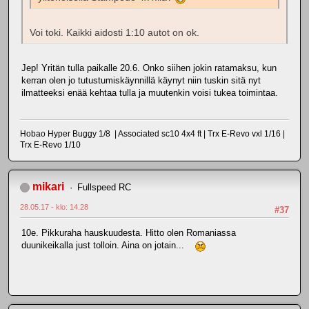
Voi toki. Kaikki aidosti 1:10 autot on ok.
Jep! Yritän tulla paikalle 20.6. Onko siihen jokin ratamaksu, kun
kerran olen jo tutustumiskäynnillä käynyt niin tuskin sitä nyt
ilmatteeksi enää kehtaa tulla ja muutenkin voisi tukea toimintaa.
Hobao Hyper Buggy 1/8 | Associated sc10 4x4 ft | Trx E-Revo vxl 1/16 |
Trx E-Revo 1/10
mikari
Fullspeed RC
28.05.17 - klo: 14.28
#37
10e. Pikkuraha hauskuudesta. Hitto olen Romaniassa
duunikeikalla just tolloin. Aina on jotain...