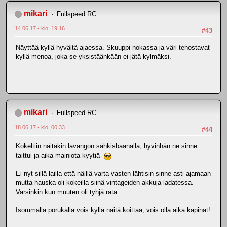
mikari
Fullspeed RC
14.06.17 - klo: 19.16
#43
Näyttää kyllä hyvältä ajaessa. Skuuppi nokassa ja väri tehostavat
kyllä menoa, joka se yksistäänkään ei jätä kylmäksi.
mikari
Fullspeed RC
18.06.17 - klo: 00.33
#44
Kokeltiin näitäkin lavangon sähkisbaanalla, hyvinhän ne sinne
taittui ja aika mainiota kyytiä
Ei nyt sillä lailla että näillä varta vasten lähtisin sinne asti ajamaan
mutta hauska oli kokeilla siinä vintageiden akkuja ladatessa.
Varsinkin kun muuten oli tyhjä rata.
Isommalla porukalla vois kyllä näitä koittaa, vois olla aika kapinat!