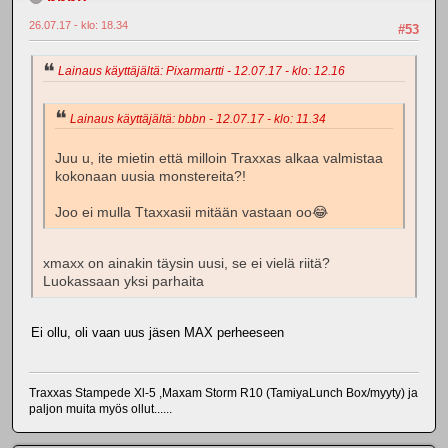
26.07.17 - klo: 18.34
#53
Lainaus käyttäjältä: Pixarmartti - 12.07.17 - klo: 12.16
Lainaus käyttäjältä: bbbn - 12.07.17 - klo: 11.34
Juu u, ite mietin että milloin Traxxas alkaa valmistaa
kokonaan uusia monstereita?!
Joo ei mulla Ttaxxasii mitään vastaan oo😂
xmaxx on ainakin täysin uusi, se ei vielä riitä?
Luokassaan yksi parhaita
Ei ollu, oli vaan uus jäsen MAX perheeseen
Traxxas Stampede Xl-5 ,Maxam Storm R10 (TamiyaLunch Box/myyty) ja
paljon muita myös ollut......