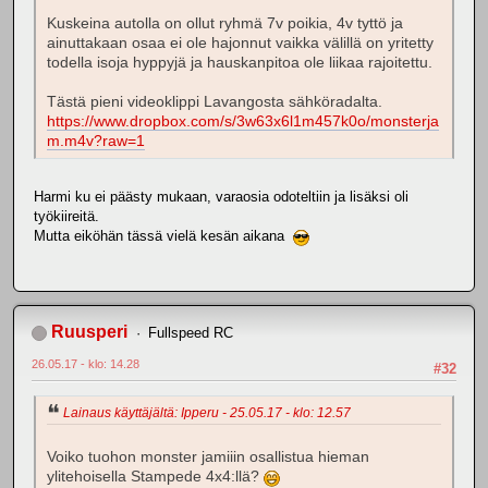
Kuskeina autolla on ollut ryhmä 7v poikia, 4v tyttö ja
ainuttakaan osaa ei ole hajonnut vaikka välillä on yritetty
todella isoja hyppyjä ja hauskanpitoa ole liikaa rajoitettu.
Tästä pieni videoklippi Lavangosta sähköradalta.
https://www.dropbox.com/s/3w63x6l1m457k0o/monsterja
m.m4v?raw=1
Harmi ku ei päästy mukaan, varaosia odoteltiin ja lisäksi oli
työkiireitä.
Mutta eiköhän tässä vielä kesän aikana
Ruusperi
Fullspeed RC
26.05.17 - klo: 14.28
#32
Lainaus käyttäjältä: Ipperu - 25.05.17 - klo: 12.57
Voiko tuohon monster jamiiin osallistua hieman
ylitehoisella Stampede 4x4:llä?