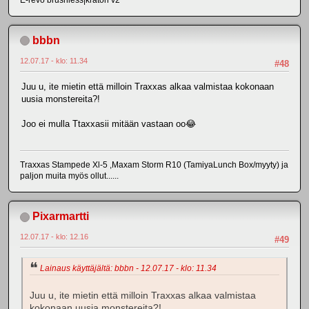
bbbn
12.07.17 - klo: 11.34
#48
Juu u, ite mietin että milloin Traxxas alkaa valmistaa kokonaan
uusia monstereita?!
Joo ei mulla Ttaxxasii mitään vastaan oo😂
Traxxas Stampede Xl-5 ,Maxam Storm R10 (TamiyaLunch Box/myyty) ja
paljon muita myös ollut......
Pixarmartti
12.07.17 - klo: 12.16
#49
Lainaus käyttäjältä: bbbn - 12.07.17 - klo: 11.34
Juu u, ite mietin että milloin Traxxas alkaa valmistaa
kokonaan uusia monstereita?!