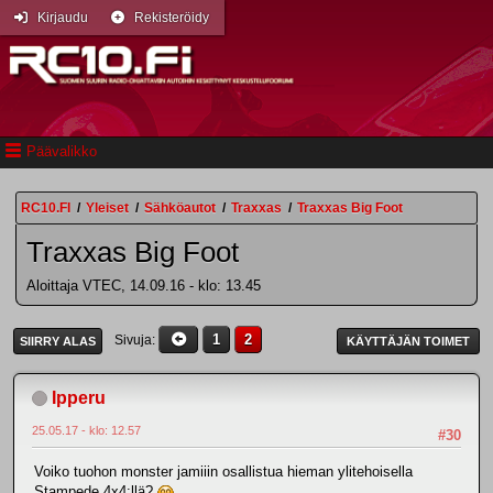
Kirjaudu
Rekisteröidy
Päävalikko
RC10.FI
/
Yleiset
/
Sähköautot
/
Traxxas
/
Traxxas Big Foot
Traxxas Big Foot
Aloittaja VTEC, 14.09.16 - klo: 13.45
1
2
Sivuja
SIIRRY ALAS
KÄYTTÄJÄN TOIMET
Ipperu
25.05.17 - klo: 12.57
#30
Voiko tuohon monster jamiiin osallistua hieman ylitehoisella
Stampede 4x4:llä?