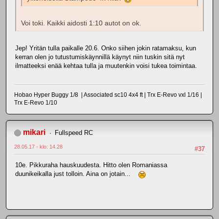
Voi toki. Kaikki aidosti 1:10 autot on ok.
Jep! Yritän tulla paikalle 20.6. Onko siihen jokin ratamaksu, kun
kerran olen jo tutustumiskäynnillä käynyt niin tuskin sitä nyt
ilmatteeksi enää kehtaa tulla ja muutenkin voisi tukea toimintaa.
Hobao Hyper Buggy 1/8 | Associated sc10 4x4 ft | Trx E-Revo vxl 1/16 |
Trx E-Revo 1/10
mikari
Fullspeed RC
28.05.17 - klo: 14.28
#37
10e. Pikkuraha hauskuudesta. Hitto olen Romaniassa
duunikeikalla just tolloin. Aina on jotain...