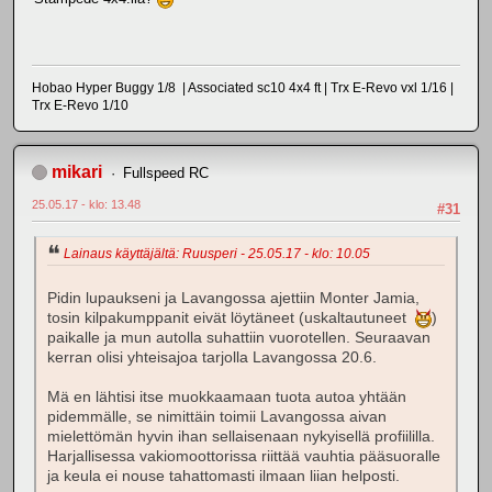
Hobao Hyper Buggy 1/8 | Associated sc10 4x4 ft | Trx E-Revo vxl 1/16 |
Trx E-Revo 1/10
mikari
Fullspeed RC
25.05.17 - klo: 13.48
#31
Lainaus käyttäjältä: Ruusperi - 25.05.17 - klo: 10.05
Pidin lupaukseni ja Lavangossa ajettiin Monter Jamia,
tosin kilpakumppanit eivät löytäneet (uskaltautuneet
)
paikalle ja mun autolla suhattiin vuorotellen. Seuraavan
kerran olisi yhteisajoa tarjolla Lavangossa 20.6.
Mä en lähtisi itse muokkaamaan tuota autoa yhtään
pidemmälle, se nimittäin toimii Lavangossa aivan
mielettömän hyvin ihan sellaisenaan nykyisellä profiililla.
Harjallisessa vakiomoottorissa riittää vauhtia pääsuoralle
ja keula ei nouse tahattomasti ilmaan liian helposti.