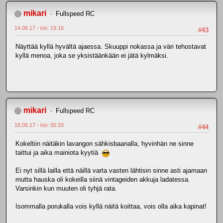
mikari
Fullspeed RC
14.06.17 - klo: 19.16
#43
Näyttää kyllä hyvältä ajaessa. Skuuppi nokassa ja väri tehostavat
kyllä menoa, joka se yksistäänkään ei jätä kylmäksi.
mikari
Fullspeed RC
18.06.17 - klo: 00.33
#44
Kokeltiin näitäkin lavangon sähkisbaanalla, hyvinhän ne sinne
taittui ja aika mainiota kyytiä
Ei nyt sillä lailla että näillä varta vasten lähtisin sinne asti ajamaan
mutta hauska oli kokeilla siinä vintageiden akkuja ladatessa.
Varsinkin kun muuten oli tyhjä rata.
Isommalla porukalla vois kyllä näitä koittaa, vois olla aika kapinat!