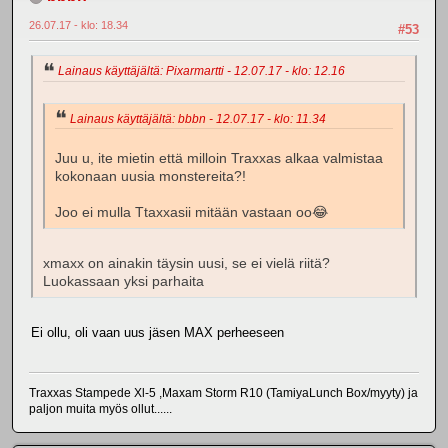
26.07.17 - klo: 18.34
#53
Lainaus käyttäjältä: Pixarmartti - 12.07.17 - klo: 12.16
Lainaus käyttäjältä: bbbn - 12.07.17 - klo: 11.34
Juu u, ite mietin että milloin Traxxas alkaa valmistaa
kokonaan uusia monstereita?!
Joo ei mulla Ttaxxasii mitään vastaan oo😂
xmaxx on ainakin täysin uusi, se ei vielä riitä?
Luokassaan yksi parhaita
Ei ollu, oli vaan uus jäsen MAX perheeseen
Traxxas Stampede Xl-5 ,Maxam Storm R10 (TamiyaLunch Box/myyty) ja
paljon muita myös ollut......