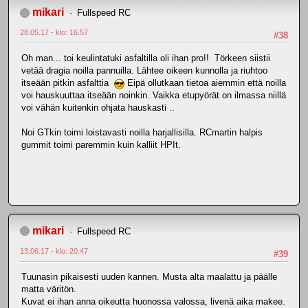
mikari
Fullspeed RC
28.05.17 - klo: 16.57
#38
Oh man... toi keulintatuki asfaltilla oli ihan pro!! Törkeen siistii
vetää dragia noilla pannuilla. Lähtee oikeen kunnolla ja riuhtoo
itseään pitkin asfalttia
Eipä ollutkaan tietoa aiemmin että noilla
voi hauskuuttaa itseään noinkin. Vaikka etupyörät on ilmassa niillä
voi vähän kuitenkin ohjata hauskasti ..
Noi GTkin toimi loistavasti noilla harjallisilla. RCmartin halpis
gummit toimi paremmin kuin kalliit HPIt.
mikari
Fullspeed RC
13.06.17 - klo: 20.47
#39
Tuunasin pikaisesti uuden kannen. Musta alta maalattu ja päälle
matta väritön.
Kuvat ei ihan anna oikeutta huonossa valossa, livenä aika makee.