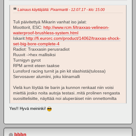
Lainaus käyttäjältä: Pixarmartti - 12.07.17 - klo: 15.00
Tuli päivitettyä Mikarin vanhat iso jalat:
Moottorit, ESC:
http://www.rcm.fi/traxxas-velineon-
waterproof-brushless-system.html
Iskarit:
http://fi.eurorc.com/product/14062/traxxas-shock-
set-big-bore-complete-4
Radiot: Traxxasin perusradiot
Ruuvit ->hex mallisiksi
Turnigyn gyrot
RPM armit eteen taakse
Lunsford racing turnit ja pin kit slashistä(tulossa)
Servosaver alumiini, joku kiinamalli
Vielä kun löytää tie barin ja kunnon renkaat niin voisi
miettiä josko noita autoja testasi..mitä prolinen rengasta
suosittelisitte, näyttää noi aluperäiset niin onnettomilta
Yes!! Hyvä meininki!
bbbn