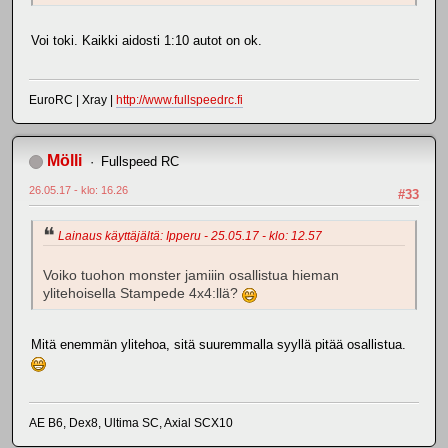
Voi toki. Kaikki aidosti 1:10 autot on ok.
EuroRC | Xray |
http://www.fullspeedrc.fi
Mölli
Fullspeed RC
26.05.17 - klo: 16.26
#33
Lainaus käyttäjältä: Ipperu - 25.05.17 - klo: 12.57
Voiko tuohon monster jamiiin osallistua hieman
ylitehoisella Stampede 4x4:llä?
Mitä enemmän ylitehoa, sitä suuremmalla syyllä pitää osallistua.
AE B6, Dex8, Ultima SC, Axial SCX10