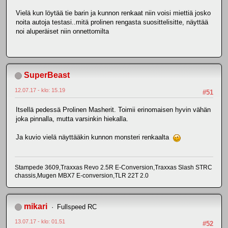
Vielä kun löytää tie barin ja kunnon renkaat niin voisi miettiä josko
noita autoja testasi..mitä prolinen rengasta suosittelisitte, näyttää
noi aluperäiset niin onnettomilta
SuperBeast
12.07.17 - klo: 15.19
#51
Itsellä pedessä Prolinen Masherit. Toimii erinomaisen hyvin vähän
joka pinnalla, mutta varsinkin hiekalla.
Ja kuvio vielä näyttääkin kunnon monsteri renkaalta
Stampede 3609,Traxxas Revo 2.5R E-Conversion,Traxxas Slash STRC
chassis,Mugen MBX7 E-conversion,TLR 22T 2.0
mikari
Fullspeed RC
13.07.17 - klo: 01.51
#52