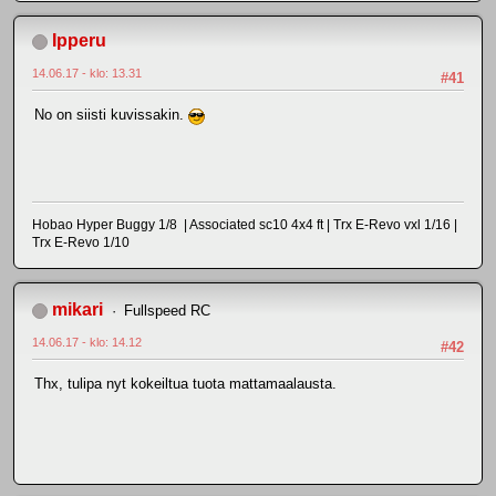
Ipperu
14.06.17 - klo: 13.31
#41
No on siisti kuvissakin.
Hobao Hyper Buggy 1/8 | Associated sc10 4x4 ft | Trx E-Revo vxl 1/16 |
Trx E-Revo 1/10
mikari
Fullspeed RC
14.06.17 - klo: 14.12
#42
Thx, tulipa nyt kokeiltua tuota mattamaalausta.