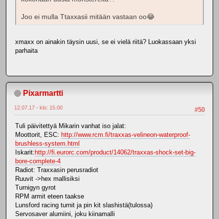
Joo ei mulla Ttaxxasii mitään vastaan oo😂
xmaxx on ainakin täysin uusi, se ei vielä riitä? Luokassaan yksi
parhaita
Pixarmartti
12.07.17 - klo: 15.00
#50
Tuli päivitettyä Mikarin vanhat iso jalat:
Moottorit, ESC:
http://www.rcm.fi/traxxas-velineon-waterproof-
brushless-system.html
Iskarit:
http://fi.eurorc.com/product/14062/traxxas-shock-set-big-
bore-complete-4
Radiot: Traxxasin perusradiot
Ruuvit ->hex mallisiksi
Turnigyn gyrot
RPM armit eteen taakse
Lunsford racing turnit ja pin kit slashistä(tulossa)
Servosaver alumiini, joku kiinamalli