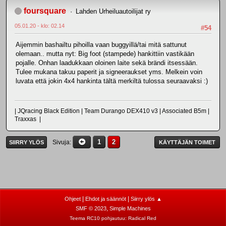
foursquare
Lahden Urheiluautoilijat ry
05.01.20 - klo: 02.14
#54
Aijemmin bashailtu pihoilla vaan buggyillä/tai mitä sattunut
olemaan.. mutta nyt: Big foot (stampede) hankittiin vastikään
pojalle. Onhan laadukkaan oloinen laite sekä brändi itsessään.
Tulee mukana takuu paperit ja signeeraukset yms. Melkein voin
luvata että jokin 4x4 hankinta tältä merkiltä tulossa seuraavaksi :)
| JQracing Black Edition | Team Durango DEX410 v3 | Associated B5m |
Traxxas |
1
2
Sivuja
SIIRRY YLÖS
KÄYTTÄJÄN TOIMET
|
|
Ohjeet
Ehdot ja säännöt
Siirry ylös ▲
,
SMF © 2023
Simple Machines
Teema RC10 pohjautuu:
Radical Red