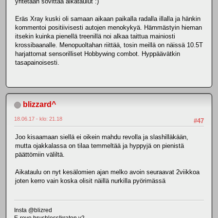
yritetään sovittaa aikataulut :)
Eräs Xray kuski oli samaan aikaan paikalla radalla illalla ja hänkin
kommentoi positiivisesti autojen menokykyä. Hämmästyin hieman
itsekin kuinka pienellä treenillä noi alkaa taittua mainiosti
krossibaanalle. Menopuoltahan riittää, tosin meillä on näissä 10.5T
harjattomat sensorilliset Hobbywing combot. Hyppäävätkin
tasapainoisesti.
blizzard^
18.06.17 - klo: 21.18
#47
Joo kisaamaan siellä ei oikein mahdu revolla ja slashilläkään,
mutta ojakkalassa on tilaa temmeltää ja hyppyjä on pienistä
päättömiin väliltä.
Aikataulu on nyt kesälomien ajan melko avoin seuraavat 2viikkoa
joten kerro vain koska olisit näillä nurkilla pyörimässä
Insta @blizred
E-revo brushless|kraton v2