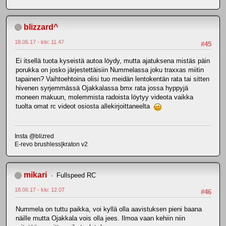
blizzard^
18.06.17 - klo: 11.47
#45
Ei itsellä tuota kyseistä autoa löydy, mutta ajatuksena mistäs päin
porukka on josko järjestettäisiin Nummelassa joku traxxas miitin
tapainen? Vaihtoehtoina olisi tuo meidän lentokentän rata tai sitten
hivenen syrjemmässä Ojakkalassa bmx rata jossa hyppyjä
moneen makuun, molemmista radoista löytyy videota vaikka
tuolta omat rc videot osiosta allekirjoittaneelta
Insta @blizred
E-revo brushless|kraton v2
mikari
Fullspeed RC
18.06.17 - klo: 12.07
#46
Nummela on tuttu paikka, voi kyllä olla aavistuksen pieni baana
näille mutta Ojakkala vois olla jees. Ilmoa vaan kehiin niin