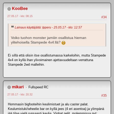
KooBee
27.05.17 - klo: 08.15
#34
Lainaus käyttäjältä: Ipperu - 25.05.17 - klo: 12.57
Voiko tuohon monster jamiiin osallistua hieman
ylitehoisella Stampede 4x4:llä?
Ei sillä että olisin itse osallistumassa karkeloihin, mutta Stampede
4x4 on kyllä ihan ylivoimainen ajettavuudeltaan verrattuna
Stampede 2wd malleihin.
mikari
Fullspeed RC
27.05.17 - klo: 20.32
#35
Hommasin bigfooteihin keulimistuet ja alu caster palat.
Keulumistuki/wheelie bar on kyllä jees (4 eri asentoa) ja ylimpänä
jää tilaa vielä runsaasti keulia. Vinhat pelit, molemmissa nyt: