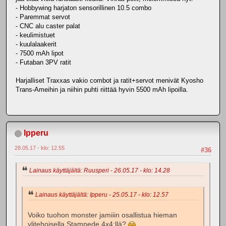
- Hobbywing harjaton sensorillinen 10.5 combo
- Paremmat servot
- CNC alu caster palat
- keulimistuet
- kuulalaakerit
- 7500 mAh lipot
- Futaban 3PV ratit
Harjalliset Traxxas vakio combot ja ratit+servot menivät Kyosho
Trans-Ameihin ja niihin puhti riittää hyvin 5500 mAh lipoilla.
Ipperu
28.05.17 - klo: 12.55
#36
Lainaus käyttäjältä: Ruusperi - 26.05.17 - klo: 14.28
Lainaus käyttäjältä: Ipperu - 25.05.17 - klo: 12.57
Voiko tuohon monster jamiiin osallistua hieman
ylitehoisella Stampede 4x4:llä?