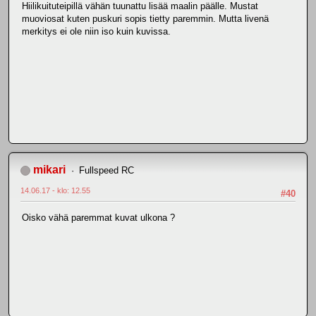
Hiilikuituteipillä vähän tuunattu lisää maalin päälle. Mustat
muoviosat kuten puskuri sopis tietty paremmin. Mutta livenä
merkitys ei ole niin iso kuin kuvissa.
mikari
Fullspeed RC
14.06.17 - klo: 12.55
#40
Oisko vähä paremmat kuvat ulkona ?