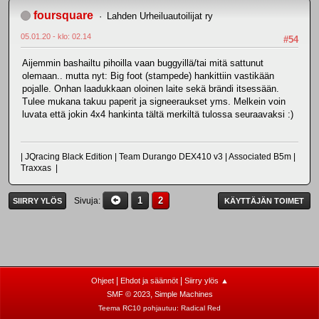
foursquare
Lahden Urheiluautoilijat ry
05.01.20 - klo: 02.14
#54
Aijemmin bashailtu pihoilla vaan buggyillä/tai mitä sattunut
olemaan.. mutta nyt: Big foot (stampede) hankittiin vastikään
pojalle. Onhan laadukkaan oloinen laite sekä brändi itsessään.
Tulee mukana takuu paperit ja signeeraukset yms. Melkein voin
luvata että jokin 4x4 hankinta tältä merkiltä tulossa seuraavaksi :)
| JQracing Black Edition | Team Durango DEX410 v3 | Associated B5m |
Traxxas |
1
2
Sivuja
SIIRRY YLÖS
KÄYTTÄJÄN TOIMET
|
|
Ohjeet
Ehdot ja säännöt
Siirry ylös ▲
,
SMF © 2023
Simple Machines
Teema RC10 pohjautuu:
Radical Red