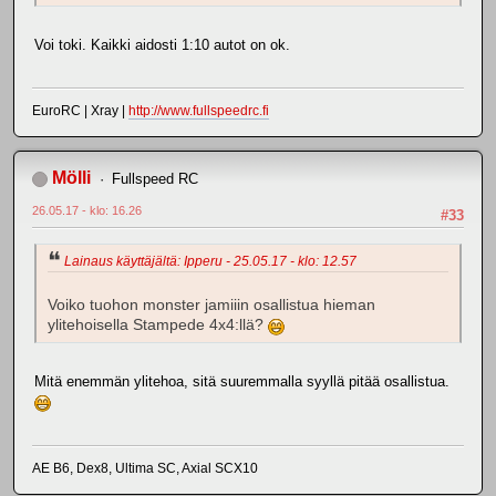
Voi toki. Kaikki aidosti 1:10 autot on ok.
EuroRC | Xray |
http://www.fullspeedrc.fi
Mölli
Fullspeed RC
26.05.17 - klo: 16.26
#33
Lainaus käyttäjältä: Ipperu - 25.05.17 - klo: 12.57
Voiko tuohon monster jamiiin osallistua hieman
ylitehoisella Stampede 4x4:llä?
Mitä enemmän ylitehoa, sitä suuremmalla syyllä pitää osallistua.
AE B6, Dex8, Ultima SC, Axial SCX10