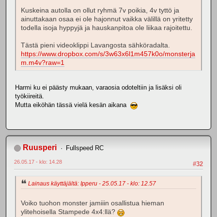
Kuskeina autolla on ollut ryhmä 7v poikia, 4v tyttö ja
ainuttakaan osaa ei ole hajonnut vaikka välillä on yritetty
todella isoja hyppyjä ja hauskanpitoa ole liikaa rajoitettu.
Tästä pieni videoklippi Lavangosta sähköradalta.
https://www.dropbox.com/s/3w63x6l1m457k0o/monsterja
m.m4v?raw=1
Harmi ku ei päästy mukaan, varaosia odoteltiin ja lisäksi oli
työkiireitä.
Mutta eiköhän tässä vielä kesän aikana
Ruusperi
Fullspeed RC
26.05.17 - klo: 14.28
#32
Lainaus käyttäjältä: Ipperu - 25.05.17 - klo: 12.57
Voiko tuohon monster jamiiin osallistua hieman
ylitehoisella Stampede 4x4:llä?