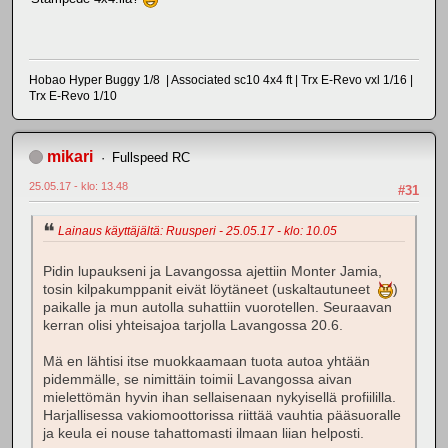
Hobao Hyper Buggy 1/8 | Associated sc10 4x4 ft | Trx E-Revo vxl 1/16 |
Trx E-Revo 1/10
mikari
Fullspeed RC
25.05.17 - klo: 13.48
#31
Lainaus käyttäjältä: Ruusperi - 25.05.17 - klo: 10.05
Pidin lupaukseni ja Lavangossa ajettiin Monter Jamia,
tosin kilpakumppanit eivät löytäneet (uskaltautuneet
)
paikalle ja mun autolla suhattiin vuorotellen. Seuraavan
kerran olisi yhteisajoa tarjolla Lavangossa 20.6.
Mä en lähtisi itse muokkaamaan tuota autoa yhtään
pidemmälle, se nimittäin toimii Lavangossa aivan
mielettömän hyvin ihan sellaisenaan nykyisellä profiililla.
Harjallisessa vakiomoottorissa riittää vauhtia pääsuoralle
ja keula ei nouse tahattomasti ilmaan liian helposti.