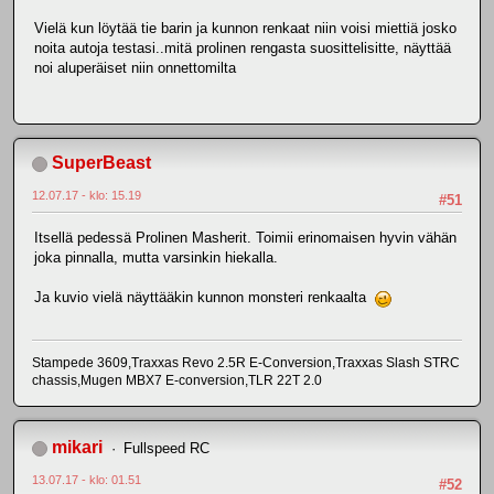
Vielä kun löytää tie barin ja kunnon renkaat niin voisi miettiä josko
noita autoja testasi..mitä prolinen rengasta suosittelisitte, näyttää
noi aluperäiset niin onnettomilta
SuperBeast
12.07.17 - klo: 15.19
#51
Itsellä pedessä Prolinen Masherit. Toimii erinomaisen hyvin vähän
joka pinnalla, mutta varsinkin hiekalla.
Ja kuvio vielä näyttääkin kunnon monsteri renkaalta
Stampede 3609,Traxxas Revo 2.5R E-Conversion,Traxxas Slash STRC
chassis,Mugen MBX7 E-conversion,TLR 22T 2.0
mikari
Fullspeed RC
13.07.17 - klo: 01.51
#52