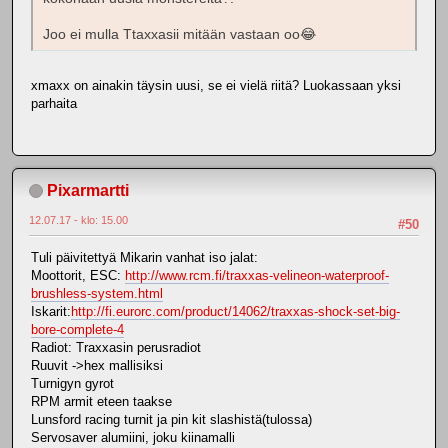
Joo ei mulla Ttaxxasii mitään vastaan oo😂
xmaxx on ainakin täysin uusi, se ei vielä riitä? Luokassaan yksi
parhaita
Pixarmartti
12.07.17 - klo: 15.00
#50
Tuli päivitettyä Mikarin vanhat iso jalat:
Moottorit, ESC:
http://www.rcm.fi/traxxas-velineon-waterproof-
brushless-system.html
Iskarit:
http://fi.eurorc.com/product/14062/traxxas-shock-set-big-
bore-complete-4
Radiot: Traxxasin perusradiot
Ruuvit ->hex mallisiksi
Turnigyn gyrot
RPM armit eteen taakse
Lunsford racing turnit ja pin kit slashistä(tulossa)
Servosaver alumiini, joku kiinamalli