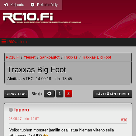
Kirjaudu
Rekisteröidy
Päävalikko
RC10.FI
/
Yleiset
/
Sähköautot
/
Traxxas
/
Traxxas Big Foot
Traxxas Big Foot
Aloittaja VTEC, 14.09.16 - klo: 13.45
1
2
Sivuja
SIIRRY ALAS
KÄYTTÄJÄN TOIMET
Ipperu
25.05.17 - klo: 12.57
#30
Voiko tuohon monster jamiiin osallistua hieman ylitehoisella
Stampede 4x4:llä?