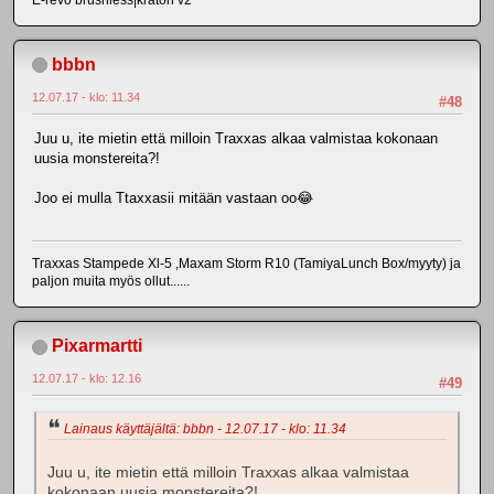
bbbn
12.07.17 - klo: 11.34
#48
Juu u, ite mietin että milloin Traxxas alkaa valmistaa kokonaan
uusia monstereita?!
Joo ei mulla Ttaxxasii mitään vastaan oo😂
Traxxas Stampede Xl-5 ,Maxam Storm R10 (TamiyaLunch Box/myyty) ja
paljon muita myös ollut......
Pixarmartti
12.07.17 - klo: 12.16
#49
Lainaus käyttäjältä: bbbn - 12.07.17 - klo: 11.34
Juu u, ite mietin että milloin Traxxas alkaa valmistaa
kokonaan uusia monstereita?!