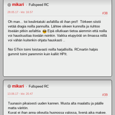
mikari
Fullspeed RC
28.05.17 - klo: 16.57
#38
Oh man... toi keulintatuki asfaltilla oli ihan pro!! Törkeen siistii
vetää dragia noilla pannuilla. Lähtee oikeen kunnolla ja riuhtoo
itseään pitkin asfalttia
Eipä ollutkaan tietoa aiemmin että noilla
voi hauskuuttaa itseään noinkin. Vaikka etupyörät on ilmassa niillä
voi vähän kuitenkin ohjata hauskasti ..
Noi GTkin toimi loistavasti noilla harjallisilla. RCmartin halpis
gummit toimi paremmin kuin kalliit HPIt.
mikari
Fullspeed RC
13.06.17 - klo: 20.47
#39
Tuunasin pikaisesti uuden kannen. Musta alta maalattu ja päälle
matta väritön.
Kuvat ei ihan anna oikeutta huonossa valossa, livenä aika makee.