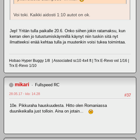
Voi toki. Kaikki aidosti 1:10 autot on ok.
Jep! Yritän tulla paikalle 20.6. Onko siihen jokin ratamaksu, kun
kerran olen jo tutustumiskäynnillä käynyt niin tuskin sitä nyt
ilmatteeksi enää kehtaa tulla ja muutenkin voisi tukea toimintaa.
Hobao Hyper Buggy 1/8 | Associated sc10 4x4 ft | Trx E-Revo vxl 1/16 |
Trx E-Revo 1/10
mikari
Fullspeed RC
28.05.17 - klo: 14.28
#37
10e. Pikkuraha hauskuudesta. Hitto olen Romaniassa
duunikeikalla just tolloin. Aina on jotain...