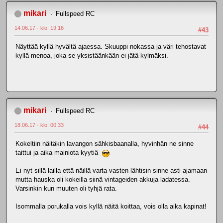
mikari
Fullspeed RC
14.06.17 - klo: 19.16
#43
Näyttää kyllä hyvältä ajaessa. Skuuppi nokassa ja väri tehostavat
kyllä menoa, joka se yksistäänkään ei jätä kylmäksi.
mikari
Fullspeed RC
18.06.17 - klo: 00.33
#44
Kokeltiin näitäkin lavangon sähkisbaanalla, hyvinhän ne sinne
taittui ja aika mainiota kyytiä
Ei nyt sillä lailla että näillä varta vasten lähtisin sinne asti ajamaan
mutta hauska oli kokeilla siinä vintageiden akkuja ladatessa.
Varsinkin kun muuten oli tyhjä rata.
Isommalla porukalla vois kyllä näitä koittaa, vois olla aika kapinat!