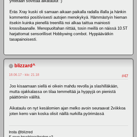
yritetään sovittaa aikataulut :)
Eräs Xray kuski oli samaan aikaan paikalla radalla illalla ja hänkin
kommentoi positiivisesti autojen menokykyä. Hämmästyin hieman
itsekin kuinka pienellä treenillä noi alkaa taittua mainiosti
krossibaanalle. Menopuoltahan riittää, tosin meillä on näissä 10.5T
harjattomat sensorilliset Hobbywing combot. Hyppäävätkin
tasapainoisesti.
blizzard^
18.06.17 - klo: 21.18
#47
Joo kisaamaan siellä ei oikein mahdu revolla ja slashilläkään,
mutta ojakkalassa on tilaa temmeltää ja hyppyjä on pienistä
päättömiin väliltä.
Aikataulu on nyt kesälomien ajan melko avoin seuraavat 2viikkoa
joten kerro vain koska olisit näillä nurkilla pyörimässä
Insta @blizred
E-revo brushless|kraton v2