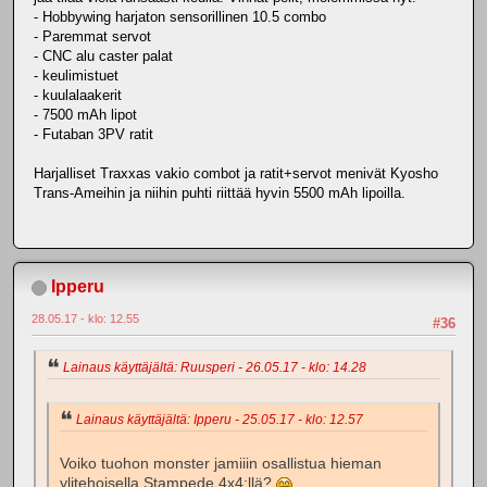
- Hobbywing harjaton sensorillinen 10.5 combo
- Paremmat servot
- CNC alu caster palat
- keulimistuet
- kuulalaakerit
- 7500 mAh lipot
- Futaban 3PV ratit
Harjalliset Traxxas vakio combot ja ratit+servot menivät Kyosho
Trans-Ameihin ja niihin puhti riittää hyvin 5500 mAh lipoilla.
Ipperu
28.05.17 - klo: 12.55
#36
Lainaus käyttäjältä: Ruusperi - 26.05.17 - klo: 14.28
Lainaus käyttäjältä: Ipperu - 25.05.17 - klo: 12.57
Voiko tuohon monster jamiiin osallistua hieman
ylitehoisella Stampede 4x4:llä?