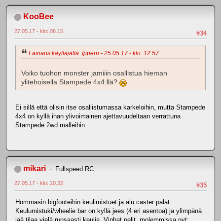
KooBee
27.05.17 - klo: 08.15
#34
Lainaus käyttäjältä: Ipperu - 25.05.17 - klo: 12.57
Voiko tuohon monster jamiiin osallistua hieman
ylitehoisella Stampede 4x4:llä?
Ei sillä että olisin itse osallistumassa karkeloihin, mutta Stampede
4x4 on kyllä ihan ylivoimainen ajettavuudeltaan verrattuna
Stampede 2wd malleihin.
mikari
Fullspeed RC
27.05.17 - klo: 20.32
#35
Hommasin bigfooteihin keulimistuet ja alu caster palat.
Keulumistuki/wheelie bar on kyllä jees (4 eri asentoa) ja ylimpänä
jää tilaa vielä runsaasti keulia. Vinhat pelit, molemmissa nyt: