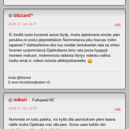
blizzard^
18.06.17 - klo: 11.47
#45
Ei itsellä tuota kyseistä autoa löydy, mutta ajatuksena mistäs päin
porukka on josko järjestettäisiin Nummelassa joku traxxas miitin
tapainen? Vaihtoehtoina olisi tuo meidän lentokentän rata tai sitten
hivenen syrjemmässä Ojakkalassa bmx rata jossa hyppyjä
moneen makuun, molemmista radoista löytyy videota vaikka
tuolta omat rc videot osiosta allekirjoittaneelta
Insta @blizred
E-revo brushless|kraton v2
mikari
Fullspeed RC
18.06.17 - klo: 12.07
#46
Nummela on tuttu paikka, voi kyllä olla aavistuksen pieni baana
näille mutta Ojakkala vois olla jees. Ilmoa vaan kehiin niin