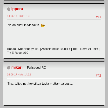
Ipperu
14.06.17 - klo: 13.31
#41
No on siisti kuvissakin.
Hobao Hyper Buggy 1/8 | Associated sc10 4x4 ft | Trx E-Revo vxl 1/16 |
Trx E-Revo 1/10
mikari
Fullspeed RC
14.06.17 - klo: 14.12
#42
Thx, tulipa nyt kokeiltua tuota mattamaalausta.