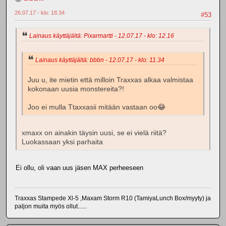
26.07.17 - klo: 18.34
#53
Lainaus käyttäjältä: Pixarmartti - 12.07.17 - klo: 12.16
Lainaus käyttäjältä: bbbn - 12.07.17 - klo: 11.34
Juu u, ite mietin että milloin Traxxas alkaa valmistaa
kokonaan uusia monstereita?!
Joo ei mulla Ttaxxasii mitään vastaan oo😂
xmaxx on ainakin täysin uusi, se ei vielä riitä?
Luokassaan yksi parhaita
Ei ollu, oli vaan uus jäsen MAX perheeseen
Traxxas Stampede Xl-5 ,Maxam Storm R10 (TamiyaLunch Box/myyty) ja
paljon muita myös ollut......