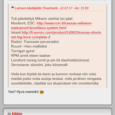
Lainaus käyttäjältä: Pixarmartti - 12.07.17 - klo: 15.00
Tuli päivitettyä Mikarin vanhat iso jalat:
Moottorit, ESC:
http://www.rcm.fi/traxxas-velineon-
waterproof-brushless-system.html
Iskarit:
http://fi.eurorc.com/product/14062/traxxas-shock-
set-big-bore-complete-4
Radiot: Traxxasin perusradiot
Ruuvit ->hex mallisiksi
Turnigyn gyrot
RPM armit eteen taakse
Lunsford racing turnit ja pin kit slashistä(tulossa)
Servosaver alumiini, joku kiinamalli
Vielä kun löytää tie barin ja kunnon renkaat niin voisi
miettiä josko noita autoja testasi..mitä prolinen rengasta
suosittelisitte, näyttää noi aluperäiset niin onnettomilta
Yes!! Hyvä meininki!
bbbn