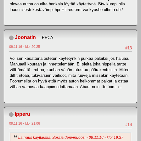
olevaa autoa on aika hankala löytää käytettynä. Btw kumpi olis
laadullisesti kestävämpi hpi E firestorm vai kyosho ultima db?
Joonatin
PRCA
09.11.16 - klo: 20.25
#13
Voi sen kasattuna ostetun käytetynkin purkaa paloiksi jos haluaa.
Manuaali kouraan ja ihmettelemään. Ei sieltä joka nippeliä tartte
välttämättä irrottaa, kunhan vähän tutustuu päärakenteisiin. Miten
diffit irtoaa, tukivarsien vaihdot, mitä ruuveja missäkin käytetään.
Foorumeilta on hyvä ettiä myös auton heikommat paikat ja ostaa
vähän varaosaa kaappiin odottamaan. Abaut noin itte toimin...
Ipperu
09.11.16 - klo: 21.06
#14
Lainaus käyttäjältä: Sorateidenvirtuoosi - 09.11.16 - klo: 19.37