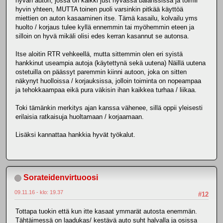
hyvän auton, jossa on kaikki just hyvässä balanssissa ja toimii
hyvin yhteen, MUTTA toinen puoli varsinkin pitkää käyttöä
miettien on auton kasaaminen itse. Tämä kasailu, kolvailu yms
huolto / korjaus tulee kyllä ennemmin tai myöhemmin eteen ja
silloin on hyvä mikäli olisi edes kerran kasannut se autonsa.
Itse aloitin RTR vehkeellä, mutta sittemmin olen eri syistä
hankkinut useampia autoja (käytettynä sekä uutena) Näillä uutena
ostetuilla on päässyt paremmin kiinni autoon, joka on sitten
näkynyt huolloissa / korjauksissa, jolloin toiminta on nopeampaa
ja tehokkaampaa eikä pura väkisin ihan kaikkea turhaa / liikaa.
Toki tämänkin merkitys ajan kanssa vähenee, sillä oppii yleisesti
erilaisia ratkaisuja huoltamaan / korjaamaan.
Lisäksi kannattaa hankkia hyvät työkalut.
Sorateidenvirtuoosi
09.11.16 - klo: 19.37
#12
Tottapa tuokin että kun itte kasaat ymmarät autosta enemmän.
Tähtäimessä on laadukas/ kestävä auto suht halvalla ja osissa