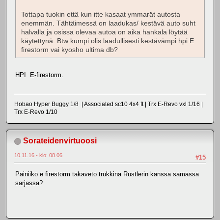
Tottapa tuokin että kun itte kasaat ymmarät autosta
enemmän. Tähtäimessä on laadukas/ kestävä auto suht
halvalla ja osissa olevaa autoa on aika hankala löytää
käytettynä. Btw kumpi olis laadullisesti kestävämpi hpi E
firestorm vai kyosho ultima db?
HPI E-firestorm.
Hobao Hyper Buggy 1/8 | Associated sc10 4x4 ft | Trx E-Revo vxl 1/16 |
Trx E-Revo 1/10
Sorateidenvirtuoosi
10.11.16 - klo: 08.06
#15
Painiiko e firestorm takaveto trukkina Rustlerin kanssa samassa
sarjassa?