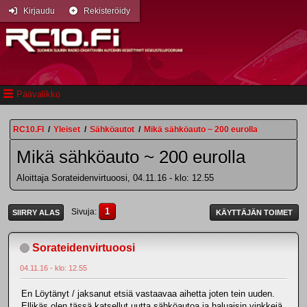
Kirjaudu
Rekisteröidy
Päävalikko
RC10.FI
/
Yleiset
/
Sähköautot
/
Mikä sähköauto ~ 200 eurolla
Mikä sähköauto ~ 200 eurolla
Aloittaja Sorateidenvirtuoosi, 04.11.16 - klo: 12.55
1
Sivuja
SIIRRY ALAS
KÄYTTÄJÄN TOIMET
Sorateidenvirtuoosi
04.11.16 - klo: 12.55
En Löytänyt / jaksanut etsiä vastaavaa aihetta joten tein uuden.
Ellikäs olen tässä katsellut uutta sähköautoa ja haluaisin vinkkejä