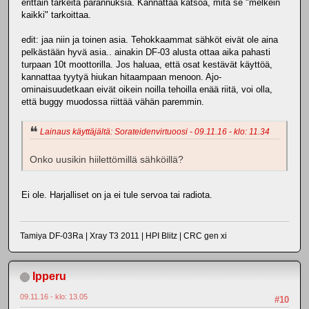
erittäin tärkeitä parannuksia. Kannattaa katsoa, mitä se "melkein
kaikki" tarkoittaa.
edit: jaa niin ja toinen asia. Tehokkaammat sähköt eivät ole aina
pelkästään hyvä asia.. ainakin DF-03 alusta ottaa aika pahasti
turpaan 10t moottorilla. Jos haluaa, että osat kestävät käyttöä,
kannattaa tyytyä hiukan hitaampaan menoon. Ajo-
ominaisuudetkaan eivät oikein noilla tehoilla enää riitä, voi olla,
että buggy muodossa riittää vähän paremmin.
Lainaus käyttäjältä: Sorateidenvirtuoosi - 09.11.16 - klo: 11.34
Onko uusikin hiilettömillä sähköillä?
Ei ole. Harjalliset on ja ei tule servoa tai radiota.
Tamiya DF-03Ra | Xray T3 2011 | HPI Blitz | CRC gen xi
Ipperu
09.11.16 - klo: 13.05
#10