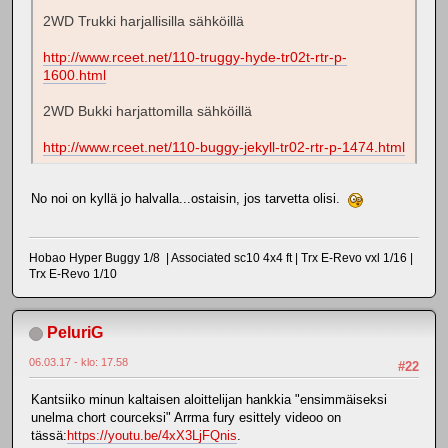
2WD Trukki harjallisilla sähköillä
http://www.rceet.net/110-truggy-hyde-tr02t-rtr-p-
1600.html
2WD Bukki harjattomilla sähköillä
http://www.rceet.net/110-buggy-jekyll-tr02-rtr-p-1474.html
No noi on kyllä jo halvalla...ostaisin, jos tarvetta olisi.
Hobao Hyper Buggy 1/8 | Associated sc10 4x4 ft | Trx E-Revo vxl 1/16 |
Trx E-Revo 1/10
PeluriG
06.03.17 - klo: 17.58
#22
Kantsiiko minun kaltaisen aloittelijan hankkia "ensimmäiseksi
unelma chort courceksi" Arrma fury esittely videoo on
tässä:
https://youtu.be/4xX3LjFQnis
.