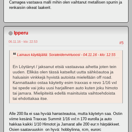
Carnagea vastaava malli mihin olen vaihtanut metallisen spurrin ja
renkaisiin oikeat laakerit.
Ipperu
06.11.16 - klo: 22.53
#5
Lainaus käyttäjältä: Sorateidenvirtuoosi - 04.11.16 - klo: 12.55
En Löytänyt / jaksanut etsiä vastaavaa aihetta joten tein
uuden. Ellikäs olen tässä katsellut uutta sähköautoa ja
haluaisin vinkkejä hyvistä autoista mielellään off road.
Kannattaako ostaa käytetty esim traxxas e revo 1/16 vxl
tai spede vai joku uusi harjallinen auto kuten joku himoto
tai jamara. Mielipiteitä edellä mainituista vaihtoehdoista
tai ehdottakaa itse.
Alle 200:lla ei saa hyvää harrasteautoa, mutta käytetyn saa. Ostin
viime kesänä Traxxas Summit 1/16 vxl:n 170 eurolla ja auto
hakkaa kaikki 1/10 Himotot ja Jamarat alle 200 eur:n härpäkkeet.
Osien saatavuuskin on hyvä: hobbylinna, rcm, eurorc