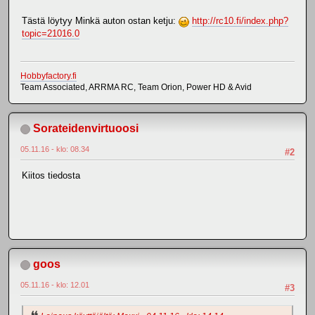
Tästä löytyy Minkä auton ostan ketju:
http://rc10.fi/index.php?
topic=21016.0
Hobbyfactory.fi
Team Associated, ARRMA RC, Team Orion, Power HD & Avid
Sorateidenvirtuoosi
05.11.16 - klo: 08.34
#2
Kiitos tiedosta
goos
05.11.16 - klo: 12.01
#3