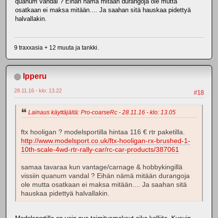
quanum vandal ? Eihän nämä mitään durangoja ole mutta
osatkaan ei maksa mitään.... Ja saahan sitä hauskaa pidettyä
halvallakin.
9 traxxasia + 12 muuta ja tankki.
Ipperu
28.11.16 - klo: 13.22
#18
Lainaus käyttäjältä: Pro-coarseRc - 28.11.16 - klo: 13.05
ftx hooligan ? modelsportilla hintaa 116 € rtr paketilla.
http://www.modelsport.co.uk/ftx-hooligan-rx-brushed-1-
10th-scale-4wd-rtr-rally-car/rc-car-products/387061
samaa tavaraa kun vantage/carnage & hobbykingillä
vissiin quanum vandal ? Eihän nämä mitään durangoja
ole mutta osatkaan ei maksa mitään.... Ja saahan sitä
hauskaa pidettyä halvallakin.