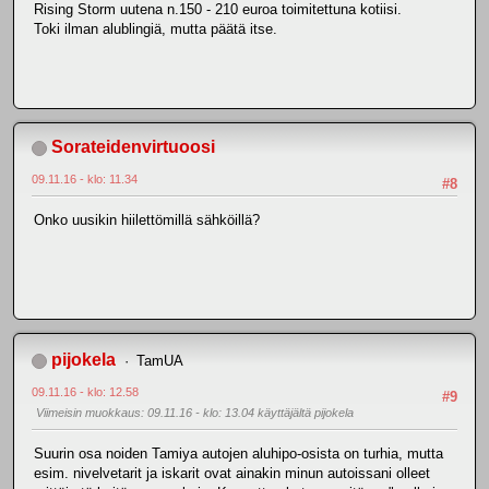
Rising Storm uutena n.150 - 210 euroa toimitettuna kotiisi.
Toki ilman alublingiä, mutta päätä itse.
Sorateidenvirtuoosi
09.11.16 - klo: 11.34
#8
Onko uusikin hiilettömillä sähköillä?
pijokela
TamUA
09.11.16 - klo: 12.58
#9
Viimeisin muokkaus
: 09.11.16 - klo: 13.04 käyttäjältä pijokela
Suurin osa noiden Tamiya autojen aluhipo-osista on turhia, mutta
esim. nivelvetarit ja iskarit ovat ainakin minun autoissani olleet