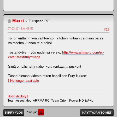
Maxxi
Fullspeed RC
07.03.17 - klo: 08.51
#23
Toi on erittäin hyvä vaihtoehto, ja tohon hintaan varmaan paras
vaihtoehto kunnon rc autoksi.
Tosta löytyy myös uudempi versio,
http://www.arrma-rc.com/rc-
cars/latest/fury/mega
Siinä on päivitetty radio, kori, renkaat ja puskurit
Tässä hieman videota miten harjallinen Fury kulkee:
!
No longer available
Hobbyfactory.fi
Team Associated, ARRMA RC, Team Orion, Power HD & Avid
1
Sivuja
SIIRRY YLÖS
KÄYTTÄJÄN TOIMET