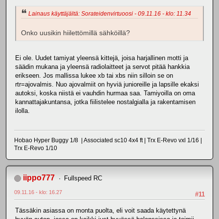
Lainaus käyttäjältä: Sorateidenvirtuoosi - 09.11.16 - klo: 11.34
Onko uusikin hiilettömillä sähköillä?
Ei ole. Uudet tamiyat yleensä kittejä, joisa harjallinen motti ja
säädin mukana ja yleensä radiolaitteet ja servot pitää hankkia
erikseen. Jos mallissa lukee xb tai xbs niin silloin se on
rtr=ajovalmis. Nuo ajovalmiit on hyviä junioreille ja lapsille ekaksi
autoksi, koska niistä ei vauhdin hurmaa saa. Tamiyoilla on oma
kannattajakuntansa, jotka fiilistelee nostalgialla ja rakentamisen
ilolla.
Hobao Hyper Buggy 1/8 | Associated sc10 4x4 ft | Trx E-Revo vxl 1/16 |
Trx E-Revo 1/10
iippo777
Fullspeed RC
09.11.16 - klo: 16.27
#11
Tässäkin asiassa on monta puolta, eli voit saada käytettynä