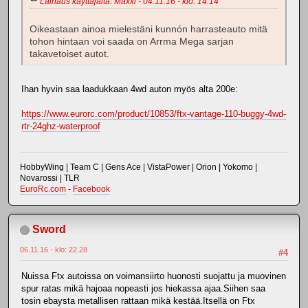
Lainaus käyttäjältä: Maxxi - 04.11.16 - klo: 14.14
Oikeastaan ainoa mielestäni kunnón harrasteauto mitä
tohon hintaan voi saada on Arrma Mega sarjan
takavetoiset autot.
Ihan hyvin saa laadukkaan 4wd auton myös alta 200e:
https://www.eurorc.com/product/10853/ftx-vantage-110-buggy-4wd-
rtr-24ghz-waterproof
HobbyWing | Team C | Gens Ace | VistaPower | Orion | Yokomo |
Novarossi | TLR
EuroRc.com
-
Facebook
Sword
06.11.16 - klo: 22.28
#4
Nuissa Ftx autoissa on voimansiirto huonosti suojattu ja muovinen
spur ratas mikä hajoaa nopeasti jos hiekassa ajaa.Siihen saa
tosin ebaysta metallisen rattaan mikä kestää.Itsellä on Ftx