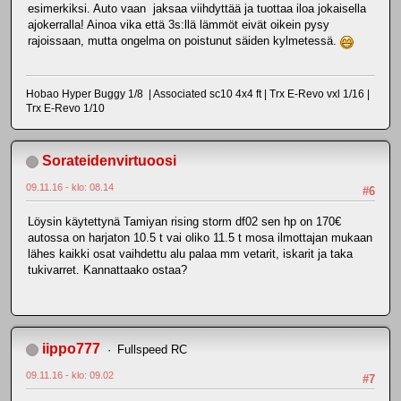
esimerkiksi. Auto vaan jaksaa viihdyttää ja tuottaa iloa jokaisella
ajokerralla! Ainoa vika että 3s:llä lämmöt eivät oikein pysy
rajoissaan, mutta ongelma on poistunut säiden kylmetessä.
Hobao Hyper Buggy 1/8 | Associated sc10 4x4 ft | Trx E-Revo vxl 1/16 |
Trx E-Revo 1/10
Sorateidenvirtuoosi
09.11.16 - klo: 08.14
#6
Löysin käytettynä Tamiyan rising storm df02 sen hp on 170€
autossa on harjaton 10.5 t vai oliko 11.5 t mosa ilmottajan mukaan
lähes kaikki osat vaihdettu alu palaa mm vetarit, iskarit ja taka
tukivarret. Kannattaako ostaa?
iippo777
Fullspeed RC
09.11.16 - klo: 09.02
#7