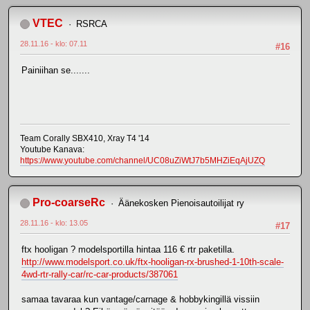
VTEC
RSRCA
28.11.16 - klo: 07.11
#16
Painiihan se.......
Team Corally SBX410, Xray T4 '14
Youtube Kanava:
https://www.youtube.com/channel/UC08uZiWtJ7b5MHZiEqAjUZQ
Pro-coarseRc
Äänekosken Pienoisautoilijat ry
28.11.16 - klo: 13.05
#17
ftx hooligan ? modelsportilla hintaa 116 € rtr paketilla.
http://www.modelsport.co.uk/ftx-hooligan-rx-brushed-1-10th-scale-
4wd-rtr-rally-car/rc-car-products/387061
samaa tavaraa kun vantage/carnage & hobbykingillä vissiin