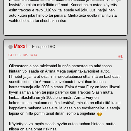
hyvistä autoista mielellään off road. Kannattaako ostaa käytetty
esim traxxas e revo 1/16 vxl tai spede vai joku uusi harjallinen
auto kuten joku himoto tai jamara. Mielipiteitä edellä mainituista
vaihtoehdoista tai ehdottakaa itse.
Maxxi
Fullspeed RC
04.11.16 - klo: 14.14
#1
Oikeastaan ainoa mielestäni kunnón harrasteauto mitä tohon
hintaan voi saada on Arrma Mega sarjan takavetoiset autot.
Himotot ja jamarat ovat niin heikkolaatuisia että niitä en kauheasti
suosittelisi mutta Arrman takavetoautot ovat ihan kunnon
harrasteautoja alle 200€ hintaan. Esim Arrma Fury on laadullisesti
hyvin samanlainen tai jopa parempi kun Traxxas Slash mutta
hintaa Slashilla on yli 100€ enemmän. Arrma Fury on
kokemuksieni mukaan erittäin kestävä, minulla on ollut niitä kaksi
kappaletta mukana kesäleireillä jossa olen työskennellyt ja satoja
lapsia on niillä pommitanut ilman isompia ongelmia
Käytettynä voi myös saada hyvän auton tuohon hintaan, mutta
niissä on aina omat riskinsä.