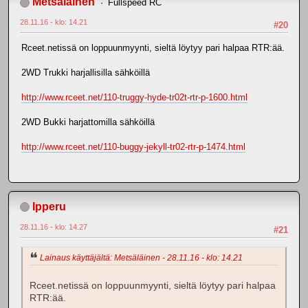
Metsäläinen
Fullspeed RC
28.11.16 - klo: 14.21
#20
Rceet.netissä on loppuunmyynti, sieltä löytyy pari halpaa RTR:ää.
2WD Trukki harjallisilla sähköillä
http://www.rceet.net/110-truggy-hyde-tr02t-rtr-p-1600.html
2WD Bukki harjattomilla sähköillä
http://www.rceet.net/110-buggy-jekyll-tr02-rtr-p-1474.html
Ipperu
28.11.16 - klo: 14.27
#21
Lainaus käyttäjältä: Metsäläinen - 28.11.16 - klo: 14.21
Rceet.netissä on loppuunmyynti, sieltä löytyy pari halpaa
RTR:ää.