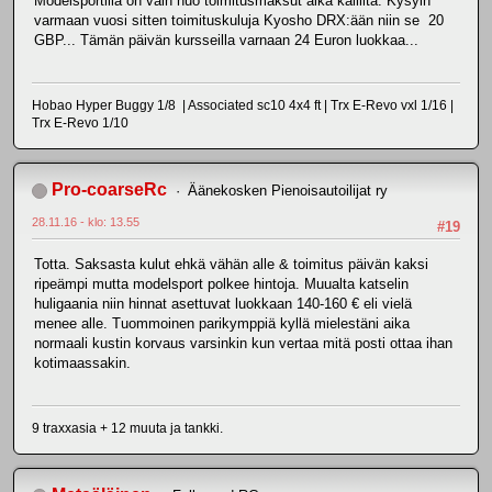
Modelsportilla on vain nuo toimitusmaksut aika kalliita. Kysyin
varmaan vuosi sitten toimituskuluja Kyosho DRX:ään niin se 20
GBP... Tämän päivän kursseilla varnaan 24 Euron luokkaa...
Hobao Hyper Buggy 1/8 | Associated sc10 4x4 ft | Trx E-Revo vxl 1/16 |
Trx E-Revo 1/10
Pro-coarseRc
Äänekosken Pienoisautoilijat ry
28.11.16 - klo: 13.55
#19
Totta. Saksasta kulut ehkä vähän alle & toimitus päivän kaksi
ripeämpi mutta modelsport polkee hintoja. Muualta katselin
huligaania niin hinnat asettuvat luokkaan 140-160 € eli vielä
menee alle. Tuommoinen parikymppiä kyllä mielestäni aika
normaali kustin korvaus varsinkin kun vertaa mitä posti ottaa ihan
kotimaassakin.
9 traxxasia + 12 muuta ja tankki.