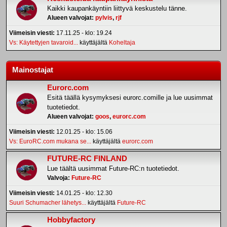
Kaikki kaupankäyntiin liittyvä keskustelu tänne.
Alueen valvojat:
pylvis
,
rjf
Viimeisin viesti:
17.11.25 - klo: 19.24
Vs: Käytettyjen tavaroid...
käyttäjältä
Koheltaja
Mainostajat
Eurorc.com
Esitä täällä kysymyksesi eurorc.comille ja lue uusimmat
tuotetiedot.
Alueen valvojat:
goos
,
eurorc.com
Viimeisin viesti:
12.01.25 - klo: 15.06
Vs: EuroRC.com mukana se...
käyttäjältä
eurorc.com
FUTURE-RC FINLAND
Lue täältä uusimmat Future-RC:n tuotetiedot.
Valvoja:
Future-RC
Viimeisin viesti:
14.01.25 - klo: 12.30
Suuri Schumacher lähetys...
käyttäjältä
Future-RC
Hobbyfactory