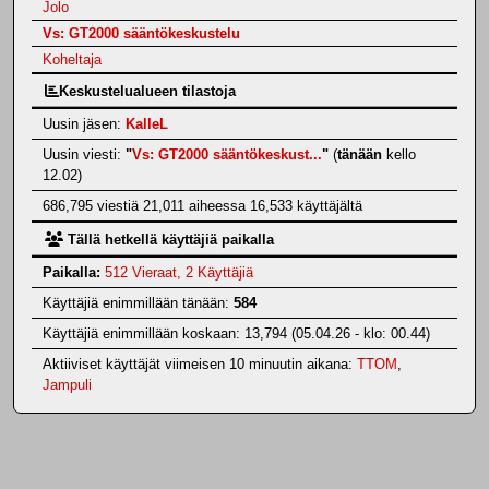
Jolo
Vs: GT2000 sääntökeskustelu
Koheltaja
Keskustelualueen tilastoja
Uusin jäsen:
KalleL
Uusin viesti:
"
Vs: GT2000 sääntökeskust...
"
(
tänään
kello
12.02)
686,795 viestiä 21,011 aiheessa 16,533 käyttäjältä
Tällä hetkellä käyttäjiä paikalla
Paikalla:
512 Vieraat, 2 Käyttäjiä
Käyttäjiä enimmillään tänään:
584
Käyttäjiä enimmillään koskaan: 13,794 (05.04.26 - klo: 00.44)
Aktiiviset käyttäjät viimeisen 10 minuutin aikana:
TTOM
,
Jampuli