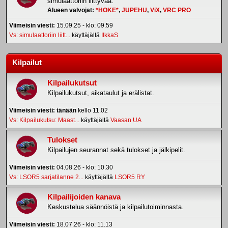
simulaattoriin liittyvää.
Alueen valvojat:
*HOKE*
,
JUPEHU
,
ViX
,
VRC PRO
Viimeisin viesti:
15.09.25 - klo: 09.59
Vs: simulaattoriin liitt...
käyttäjältä
IlkkaS
Kilpailut
Kilpailukutsut
Kilpailukutsut, aikataulut ja erälistat.
Viimeisin viesti:
tänään
kello 11.02
Vs: Kilpailukutsu: Maast...
käyttäjältä
Vaasan UA
Tulokset
Kilpailujen seurannat sekä tulokset ja jälkipelit.
Viimeisin viesti:
04.08.26 - klo: 10.30
Vs: LSOR5 sarjatilanne 2...
käyttäjältä
LSOR5 RY
Kilpailijoiden kanava
Keskustelua säännöistä ja kilpailutoiminnasta.
Viimeisin viesti:
18.07.26 - klo: 11.13