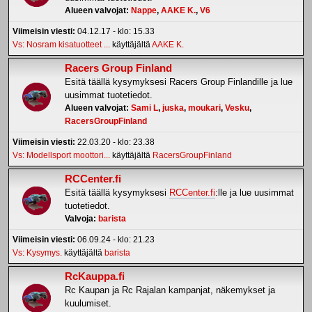
Alueen valvojat:
Nappe
,
AAKE K.
,
V6
Viimeisin viesti:
04.12.17 - klo: 15.33
Vs: Nosram kisatuotteet ...
käyttäjältä
AAKE K.
Racers Group Finland
Esitä täällä kysymyksesi Racers Group Finlandille ja lue
uusimmat tuotetiedot.
Alueen valvojat:
Sami L
,
juska
,
moukari
,
Vesku
,
RacersGroupFinland
Viimeisin viesti:
22.03.20 - klo: 23.38
Vs: Modellsport moottori...
käyttäjältä
RacersGroupFinland
RCCenter.fi
Esitä täällä kysymyksesi
RCCenter.fi
:lle ja lue uusimmat
tuotetiedot.
Valvoja:
barista
Viimeisin viesti:
06.09.24 - klo: 21.23
Vs: Kysymys.
käyttäjältä
barista
RcKauppa.fi
Rc Kaupan ja Rc Rajalan kampanjat, näkemykset ja
kuulumiset.