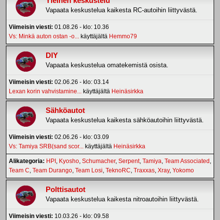
Yleinen keskustelu
Vapaata keskustelua kaikesta RC-autoihin liittyvästä.
Viimeisin viesti:
01.08.26 - klo: 10.36
Vs: Minkä auton ostan -o...
käyttäjältä
Hemmo79
DIY
Vapaata keskustelua omatekemistä osista.
Viimeisin viesti:
02.06.26 - klo: 03.14
Lexan korin vahvistamine...
käyttäjältä
Heinäsirkka
Sähköautot
Vapaata keskustelua kaikesta sähköautoihin liittyvästä.
Viimeisin viesti:
02.06.26 - klo: 03.09
Vs: Tamiya SRB(sand scor...
käyttäjältä
Heinäsirkka
Alikategoria
HPI
Kyosho
Schumacher
Serpent
Tamiya
Team Associated
Team C
Team Durango
Team Losi
TeknoRC
Traxxas
Xray
Yokomo
Polttisautot
Vapaata keskustelua kaikesta nitroautoihin liittyvästä.
Viimeisin viesti:
10.03.26 - klo: 09.58