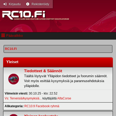
Kirjaudu
Rekisteröidy
Päävalikko
RC10.FI
Yleiset
Tiedotteet & Säännöt
Täältä löytyvät Ylläpidon tiedotteet ja foorumin säännöt.
Voit myös esittää kysymyksiä ja parannusehdotuksia
ylläpidolle.
Viimeisin viesti:
30.10.25 - klo: 22.52
Vs: Terveisiä/kysymyksiä...
käyttäjältä
AlfaCorse
Alikategoria
RC10.fi Facebook ryhmä