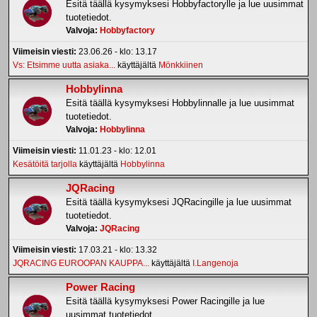
Esitä täällä kysymyksesi Hobbyfactorylle ja lue uusimmat
tuotetiedot.
Valvoja:
Hobbyfactory
Viimeisin viesti:
23.06.26 - klo: 13.17
Vs: Etsimme uutta asiaka...
käyttäjältä
Mönkkiinen
Hobbylinna
Esitä täällä kysymyksesi Hobbylinnalle ja lue uusimmat
tuotetiedot.
Valvoja:
Hobbylinna
Viimeisin viesti:
11.01.23 - klo: 12.01
Kesätöitä tarjolla
käyttäjältä
Hobbylinna
JQRacing
Esitä täällä kysymyksesi JQRacingille ja lue uusimmat
tuotetiedot.
Valvoja:
JQRacing
Viimeisin viesti:
17.03.21 - klo: 13.32
JQRACING EUROOPAN KAUPPA...
käyttäjältä
I.Langenoja
Power Racing
Esitä täällä kysymyksesi Power Racingille ja lue
uusimmat tuotetiedot.