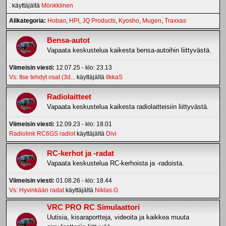
.
käyttäjältä
Mönkkiinen
Alikategoria
Hobao
HPI
JQ Products
Kyosho
Mugen
Traxxas
Bensa-autot
Vapaata keskustelua kaikesta bensa-autoihin liittyvästä.
Viimeisin viesti:
12.07.25 - klo: 23.13
Vs: Itse tehdyt osat (3d...
käyttäjältä
IlkkaS
Radiolaitteet
Vapaata keskustelua kaikesta radiolaitteisiin liittyvästä.
Viimeisin viesti:
12.09.23 - klo: 18.01
Radiolink RC6GS radiot
käyttäjältä
Divi
RC-kerhot ja -radat
Vapaata keskustelua RC-kerhoista ja -radoista.
Viimeisin viesti:
01.08.26 - klo: 18.44
Vs: Hyvinkään radat
käyttäjältä
Niklas.G
VRC PRO RC Simulaattori
Uutisia, kisaraportteja, videoita ja kaikkea muuta