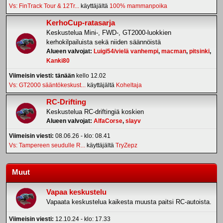
Vs: FinTrack Tour & 12Tr...
käyttäjältä
100% mammanpoika
KerhoCup-ratasarja
Keskustelua Mini-, FWD-, GT2000-luokkien
kerhokilpailuista sekä niiden säännöistä
Alueen valvojat:
Luigi54/vielä vanhempi
,
macman
,
pitsinki
,
Kanki80
Viimeisin viesti:
tänään
kello 12.02
Vs: GT2000 sääntökeskust...
käyttäjältä
Koheltaja
RC-Drifting
Keskustelua RC-driftingiä koskien
Alueen valvojat:
AlfaCorse
,
slayv
Viimeisin viesti:
08.06.26 - klo: 08.41
Vs: Tampereen seudulle R...
käyttäjältä
TryZepz
Muut
Vapaa keskustelu
Vapaata keskustelua kaikesta muusta paitsi RC-autoista.
Viimeisin viesti:
12.10.24 - klo: 17.33