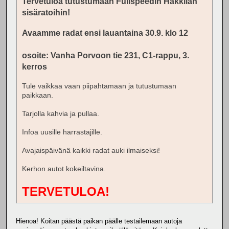
Tervetuloa tutustumaan Fullspeedin Hakkilan
sisäratoihin!
Avaamme radat ensi lauantaina 30.9. klo 12
osoite: Vanha Porvoon tie 231, C1-rappu, 3.
kerros
Tule vaikkaa vaan piipahtamaan ja tutustumaan
paikkaan.
Tarjolla kahvia ja pullaa.
Infoa uusille harrastajille.
Avajaispäivänä kaikki radat auki ilmaiseksi!
Kerhon autot kokeiltavina.
TERVETULOA!
Hienoa! Koitan päästä paikan päälle testailemaan autoja