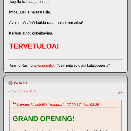
Tarjolla kahvia ja pullaa.
Infoa uusille harrastajille.
Avajaispäivänä kaikki radat auki ilmaiseksi!
Kerhon autot kokeiltavina.
TERVETULOA!
Pumilio Racing
www.pumilio.fi
"osat joita et löydä kataloogeista"
waariz
27.09.17 - klo: 11.15
#29
Lainaus käyttäjältä: *remppa* - 27.09.17 - klo: 08.29
GRAND OPENING!