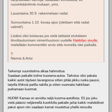
ruuvinkääntimiä mukaan, yms.
Lauantaina 30.9. rakennetaan radat
Sunnuntaina 1.10. kovaa ajoo (olettaen että radat
valmiit!)
Lisäksi olisi loistavaa jos vielä laittaisit etukäteen
ilmottautumisen nimenhuutoon uudelle
Hakkilan sivulle
,
mielellään kommenttiin arvio että monelta olet paikalla.
T:
Niemis & Artsi
Tarkempi suunnitelma alkaa hahmottua.
Saadaan paikalle kolme kuorama-autoa. Tarkotus olisi pakata
kaikki autot täyteen lavangossa sitten pitää pikku ruoka paussi,
tarjolla lihiksiä parilla nakilla ja sitten suunnata hakkilaan
purkamaan kuormat.
HUOM! Kamaa on arviolta neljä kuorma-autollista. Eli jos joku
vielä pääsisi neljännellä kuorkkilla paikalle ja/tai kaikki mahdolliset
pakut ajoon niin saadaan kamat muutettua yhellä reissulla.