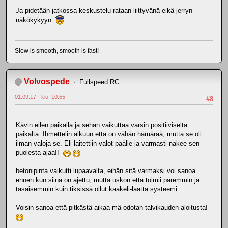
Ja pidetään jatkossa keskustelu rataan liittyvänä eikä jerryn
näkökykyyn
Slow is smooth, smooth is fast!
Volvospede
Fullspeed RC
01.09.17 - klo: 10.55
#8
Kävin eilen paikalla ja sehän vaikuttaa varsin positiiviselta
paikalta. Ihmettelin alkuun että on vähän hämärää, mutta se oli
ilman valoja se. Eli laitettiin valot päälle ja varmasti näkee sen
puolesta ajaa!!
betonipinta vaikutti lupaavalta, eihän sitä varmaksi voi sanoa
ennen kun siinä on ajettu, mutta uskon että toimii paremmin ja
tasaisemmin kuin tiksissä ollut kaakeli-laatta systeemi.
Voisin sanoa että pitkästä aikaa mä odotan talvikauden aloitusta!