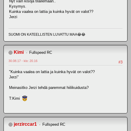
Nyt vain kisoja tilailemaan..
Kysymys.
Kuinka vaalea on lattia ja kuinka hyvät on valot??
Jerzi
SUOMI ON KATEELLISTEN LUVATTU MAA😂😂
Kimi
Fullspeed RC
30.08.17 - klo: 20.16
#3
"Kuinka vaalea on lattia ja kuinka hyvät on valot??
Jerzi"
Meinasitko Jerzi tehdä paremmat hiilikuidusta?
T:Kimi
jerzirccar1
Fullspeed RC