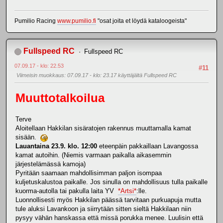
Pumilio Racing
www.pumilio.fi
"osat joita et löydä kataloogeista"
Fullspeed RC
Fullspeed RC
07.09.17 - klo: 22.53
#11
Viimeisin muokkaus
: 07.09.17 - klo: 23.17 käyttäjältä Fullspeed RC
Muuttotalkoilua
Terve
Aloitellaan Hakkilan sisäratojen rakennus muuttamalla kamat
sisään.
Lauantaina 23.9. klo. 12:00
eteenpäin pakkaillaan Lavangossa
kamat autoihin. (Niemis varmaan paikalla aikasemmin
järjestelämässä kamoja)
Pyritään saamaan mahdollisimman paljon isompaa
kuljetuskalustoa paikalle. Jos sinulla on mahdollisuus tulla paikalle
kuorma-autolla tai pakulla laita YV
*Artsi*
:lle.
Luonnollisesti myös Hakkilan päässä tarvitaan purkuapuja mutta
tule aluksi Lavankoon ja siirrytään sitten sieltä Hakkilaan niin
pysyy vähän hanskassa että missä porukka menee. Luulisin että