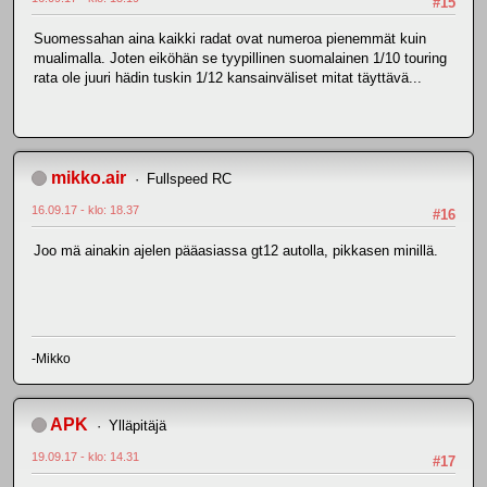
#15
Suomessahan aina kaikki radat ovat numeroa pienemmät kuin
mualimalla. Joten eiköhän se tyypillinen suomalainen 1/10 touring
rata ole juuri hädin tuskin 1/12 kansainväliset mitat täyttävä...
mikko.air
Fullspeed RC
16.09.17 - klo: 18.37
#16
Joo mä ainakin ajelen pääasiassa gt12 autolla, pikkasen minillä.
-Mikko
APK
Ylläpitäjä
19.09.17 - klo: 14.31
#17