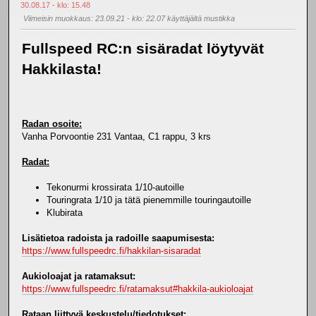
30.08.17 - klo: 15.48
Viimeisin muokkaus
: 23.09.21 - klo: 22.07 käyttäjältä mustikka
Fullspeed RC:n sisäradat löytyvät
Hakkilasta!
Radan osoite:
Vanha Porvoontie 231 Vantaa, C1 rappu, 3 krs
Radat:
Tekonurmi krossirata 1/10-autoille
Touringrata 1/10 ja tätä pienemmille touringautoille
Klubirata
Lisätietoa radoista ja radoille saapumisesta:
https://www.fullspeedrc.fi/hakkilan-sisaradat
Aukioloajat ja ratamaksut:
https://www.fullspeedrc.fi/ratamaksut#hakkila-aukioloajat
Rataan liittyvä keskustelu/tiedotukset: