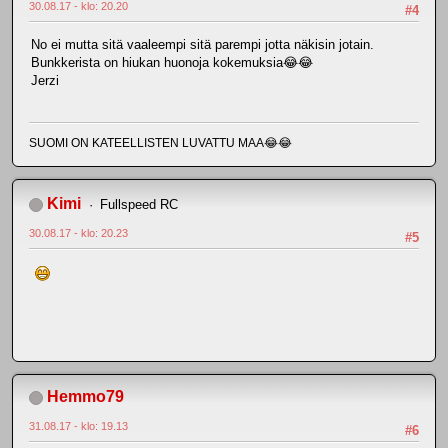
30.08.17 - klo: 20.20
#4
No ei mutta sitä vaaleempi sitä parempi jotta näkisin jotain.
Bunkkerista on hiukan huonoja kokemuksia😂😂
Jerzi
SUOMI ON KATEELLISTEN LUVATTU MAA😂😂
Kimi
Fullspeed RC
30.08.17 - klo: 20.23
#5
Hemmo79
31.08.17 - klo: 19.13
#6