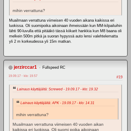
mihin verrattuna?
Muailmaan verrattuna viimeisen 40 vuoden aikana kaikissa eri
luokissa. Oli suomipoika aikoinaan ihmeissään kun MM-kilpailuihin
lähti 90-luvulla että pitääkö tässä kiikarit hankkia kun M8 baana oli
melkein 500m pitkä ja suoran hypyssä auto lensi valehtelematta
yli 2 m korkeudessa yli 15m matkan.
jerzirccar1
Fullspeed RC
19.09.17 - klo: 19.57
#19
Lainaus käyttäjältä: Screwed - 19.09.17 - klo: 19.32
Lainaus käyttäjältä: APK - 19.09.17 - klo: 14.31
mihin verrattuna?
Muailmaan verrattuna viimeisen 40 vuoden aikan
kaikissa eri luokissa. Oli suomi poika aikoinaan