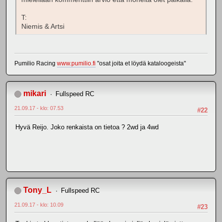
T:
Niemis & Artsi
Pumilio Racing
www.pumilio.fi
"osat joita et löydä kataloogeista"
mikari
Fullspeed RC
21.09.17 - klo: 07.53
#22
Hyvä Reijo. Joko renkaista on tietoa ? 2wd ja 4wd
Tony_L
Fullspeed RC
21.09.17 - klo: 10.09
#23