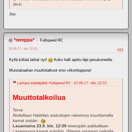
Jerzi
Joo.
*remppa*
Fullspeed RC
20.09.17 - klo: 20.01
#21
Kyllä kiiltää lattiat nyt!
Koko halli ajettu läpi pesukoneella.
Muistakaahan muuttotalkoot ensi viikonloppuna!
Lainaus käyttäjältä: Fullspeed RC - 07.09.17 - klo: 22.53
Muuttotalkoilua
Terve
Aloitellaan Hakkilan sisäratojen rakennus muuttamalla
kamat sisään.
Lauantaina 23.9. klo. 12:00
eteenpäin pakkaillaan
Lavangossa kamat autoihin. (Niemis varmaan paikalla