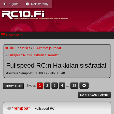
Kirjaudu
Rekisteröidy
Päävalikko
RC10.FI
/
Yleiset
/
RC-kerhot ja -radat
/
Fullspeed RC:n Hakkilan sisäradat
Fullspeed RC:n Hakkilan sisäradat
Aloittaja *remppa*, 30.08.17 - klo: 15.48
1
2
3
4
...
28
Sivuja
SIIRRY ALAS
KÄYTTÄJÄN TOIMET
*remppa*
Fullspeed RC