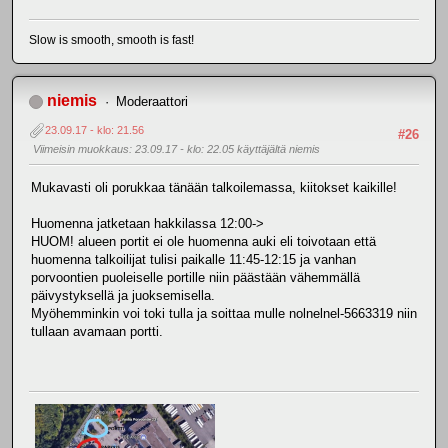
Slow is smooth, smooth is fast!
niemis
Moderaattori
23.09.17 - klo: 21.56
#26
Viimeisin muokkaus
: 23.09.17 - klo: 22.05 käyttäjältä niemis
Mukavasti oli porukkaa tänään talkoilemassa, kiitokset kaikille!
Huomenna jatketaan hakkilassa 12:00->
HUOM! alueen portit ei ole huomenna auki eli toivotaan että
huomenna talkoilijat tulisi paikalle 11:45-12:15 ja vanhan
porvoontien puoleiselle portille niin päästään vähemmällä
päivystyksellä ja juoksemisella.
Myöhemminkin voi toki tulla ja soittaa mulle nolnelnel-5663319 niin
tullaan avamaan portti.