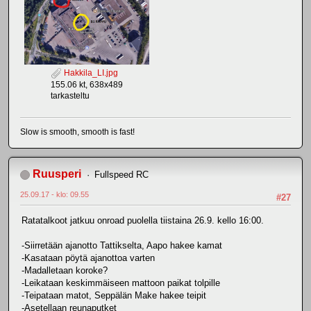
Hakkila_LI.jpg
155.06 kt, 638x489
tarkasteltu
Slow is smooth, smooth is fast!
Ruusperi
Fullspeed RC
25.09.17 - klo: 09.55
#27
Ratatalkoot jatkuu onroad puolella tiistaina 26.9. kello 16:00.
-Siirretään ajanotto Tattikselta, Aapo hakee kamat
-Kasataan pöytä ajanottoa varten
-Madalletaan koroke?
-Leikataan keskimmäiseen mattoon paikat tolpille
-Teipataan matot, Seppälän Make hakee teipit
-Asetellaan reunaputket