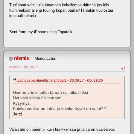
Tuollahan voisi tulla käymään kokeilemaa drifteriä jos löis
kumirenkaat alle ja touring kopan päälle? Hintakin kuulostaa
kohtuulliselta👍
Sent from my iPhone using Tapatalk
niemis
Moderaattori
01.09.17 - klo: 06.29
#7
Lainaus käyttäjältä: jerzirccar1 - 30.08.17 - klo: 19.26
Hienoo väelle jotka tämän sai aikaiseksi.
Nyt vain kisoja tilailemaan..
Kysymys.
Kuinka vaalea on lattia ja kuinka hyvät on valot??
Jerzi
Valaistus on parempi kuin bunkkerissa ja lattia on vaaleahko.