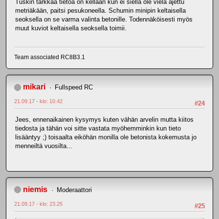
Tuskin tarkkaa tietoa on kellään kun ei siellä ole vielä ajettu
metriäkään, paitsi pesukoneella. Schumin minipin keltaisella
seoksella on se varma valinta betonille. Todennäköisesti myös
muut kuviot keltaisella seoksella toimii.
Team associated RC8B3.1
mikari
Fullspeed RC
21.09.17 - klo: 10.42
#24
Jees, ennenaikainen kysymys kuten vähän arvelin mutta kiitos
tiedosta ja tähän voi sitte vastata myöhemminkin kun tieto
lisääntyy ;) toisaalta eiköhän monilla ole betonista kokemusta jo
menneiltä vuosilta...
niemis
Moderaattori
21.09.17 - klo: 23.25
#25