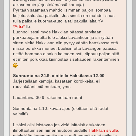
aikasemmin järjestelämässä kamoja)
Pyritään saamaan mahdollisimman paljon isompaa
kuljetuskalustoa paikalle. Jos sinulla on mahdollisuus
tulla paikalle kuorma-autolla tai pakulla laita YV
*Artsi*
:lle.
Luonnollisesti myös Hakkilan päässä tarvitaan
purkuapuja mutta tule aluksi Lavankoon ja siirrytään
sitten sieltä Hakkilaan niin pysyy vähän hanskassa että
missä porukka menee. Luulisin että Lavangon päässä
riittää hommaa ainakin kolmeen asti, riippuu paljon siitä
et miten porukkaa kiinnostaa sisäkauden rakentaminen
.
Sunnuntaina 24.9. aloitella Hakkilassa 12:00.
Järjestellään kamoja, kasataan korokkeita, eli
ruuvinkääntimiä mukaan, yms.
Lauantaina 30.9. rakennetaan radat
Sunnuntaina 1.10. kovaa ajoo (olettaen että radat
valmiit!)
Lisäksi olisi loistavaa jos vielä laittaisit etukäteen
ilmottautumisen nimenhuutoon uudelle
Hakkilan sivulle
,
mielellään kommenttiin arvio että monelta olet paikalla.