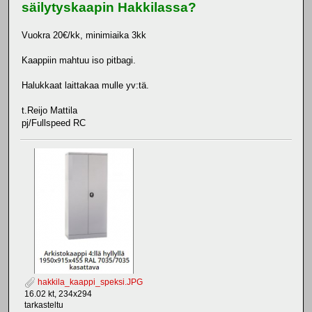
säilytyskaapin Hakkilassa?
Vuokra 20€/kk, minimiaika 3kk
Kaappiin mahtuu iso pitbagi.
Halukkaat laittakaa mulle yv:tä.
t.Reijo Mattila
pj/Fullspeed RC
hakkila_kaappi_speksi.JPG
16.02 kt, 234x294
tarkasteltu