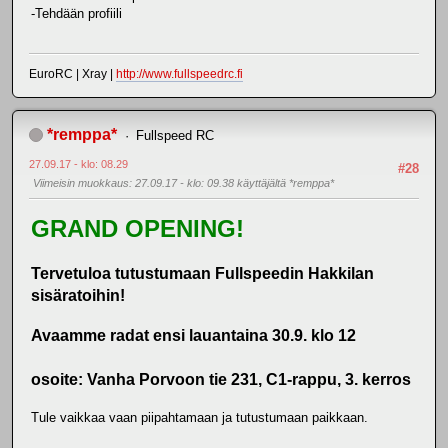
-Tehdään profiili
EuroRC | Xray |
http://www.fullspeedrc.fi
*remppa*
Fullspeed RC
27.09.17 - klo: 08.29
#28
Viimeisin muokkaus
: 27.09.17 - klo: 09.38 käyttäjältä *remppa*
GRAND OPENING!
Tervetuloa tutustumaan Fullspeedin Hakkilan
sisäratoihin!
Avaamme radat ensi lauantaina 30.9. klo 12
osoite: Vanha Porvoon tie 231, C1-rappu, 3. kerros
Tule vaikkaa vaan piipahtamaan ja tutustumaan paikkaan.