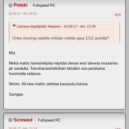
Potski
Fullspeed RC
16.09.17 - klo: 06.51
#14
Lainaus käyttäjältä: thepanu - 14.09.17 - klo: 15.06
Onko touring-radalla mitään mieltä ajaa 1/12 autolla?
Moi,
Meitä mattis harrastelijoita näyttää olevan ensi talvena muutamia
pk seudulla. Toivottavasti/eiköhän tämäkin osa porukasta
huomioida radassa.
Nimim. All-new mattis odottaa kasausta kotona
Samppa
Screwed
Fullspeed RC
16.09.17 - klo: 13.19