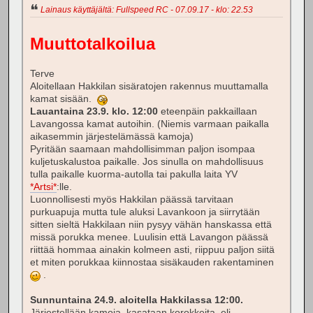
Lainaus käyttäjältä: Fullspeed RC - 07.09.17 - klo: 22.53
Muuttotalkoilua
Terve
Aloitellaan Hakkilan sisäratojen rakennus muuttamalla
kamat sisään.
Lauantaina 23.9. klo. 12:00
eteenpäin pakkaillaan
Lavangossa kamat autoihin. (Niemis varmaan paikalla
aikasemmin järjestelämässä kamoja)
Pyritään saamaan mahdollisimman paljon isompaa
kuljetuskalustoa paikalle. Jos sinulla on mahdollisuus
tulla paikalle kuorma-autolla tai pakulla laita YV
*Artsi*
:lle.
Luonnollisesti myös Hakkilan päässä tarvitaan
purkuapuja mutta tule aluksi Lavankoon ja siirrytään
sitten sieltä Hakkilaan niin pysyy vähän hanskassa että
missä porukka menee. Luulisin että Lavangon päässä
riittää hommaa ainakin kolmeen asti, riippuu paljon siitä
et miten porukkaa kiinnostaa sisäkauden rakentaminen
.
Sunnuntaina 24.9. aloitella Hakkilassa 12:00.
Järjestellään kamoja, kasataan korokkeita, eli