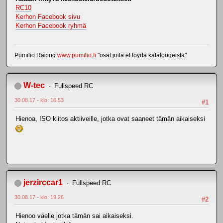
RC10
Kerhon Facebook sivu
Kerhon Facebook ryhmä
Pumilio Racing
www.pumilio.fi
"osat joita et löydä kataloogeista"
W-tec
Fullspeed RC
30.08.17 - klo: 16.53
#1
Hienoa, ISO kiitos aktiiveille, jotka ovat saaneet tämän aikaiseksi
jerzirccar1
Fullspeed RC
30.08.17 - klo: 19.26
#2
Hienoo väelle jotka tämän sai aikaiseksi.