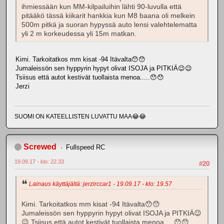
ihmiessään kun MM-kilpailuihin lähti 90-luvulla että
pitääkö tässä kiikarit hankkia kun M8 baana oli melkein
500m pitkä ja suoran hypyssä auto lensi valehtelematta
yli 2 m korkeudessa yli 15m matkan.
Kimi. Tarkoitatkos mm kisat -94 Itävalta😯😯
Jumaleissön sen hyppyrin hypyt olivat ISOJA ja PITKIÄ😉😉
Tsiisus että autot kestivät tuollaista menoa.....😯😯
Jerzi
SUOMI ON KATEELLISTEN LUVATTU MAA😂😂
Screwed
Fullspeed RC
19.09.17 - klo: 22.33
#20
Lainaus käyttäjältä: jerzirccar1 - 19.09.17 - klo: 19.57
Kimi. Tarkoitatkos mm kisat -94 Itävalta😯😯
Jumaleissön sen hyppyrin hypyt olivat ISOJA ja PITKIÄ😉
😉 Tsiisus että autot kestivät tuollaista menoa.....😯😯