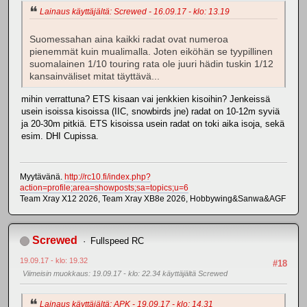
Lainaus käyttäjältä: Screwed - 16.09.17 - klo: 13.19
Suomessahan aina kaikki radat ovat numeroa
pienemmät kuin mualimalla. Joten eiköhän se tyypillinen
suomalainen 1/10 touring rata ole juuri hädin tuskin 1/12
kansainväliset mitat täyttävä...
mihin verrattuna? ETS kisaan vai jenkkien kisoihin? Jenkeissä
usein isoissa kisoissa (IIC, snowbirds jne) radat on 10-12m syviä
ja 20-30m pitkiä. ETS kisoissa usein radat on toki aika isoja, sekä
esim. DHI Cupissa.
Myytävänä.
http://rc10.fi/index.php?
action=profile;area=showposts;sa=topics;u=6
Team Xray X12 2026, Team Xray XB8e 2026, Hobbywing&Sanwa&AGF
Screwed
Fullspeed RC
19.09.17 - klo: 19.32
#18
Viimeisin muokkaus
: 19.09.17 - klo: 22.34 käyttäjältä Screwed
Lainaus käyttäjältä: APK - 19.09.17 - klo: 14.31