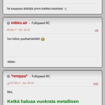
Se kauppias älähtää johon kalikka kalahtaa! :-)
mikko.air
Fullspeed RC
05.09.17 - klo: 18.15
#9
Iso kiitos puuhamiehille!
-Mikko
*remppa*
Fullspeed RC
07.09.17 - klo: 09.33
#10
Moi,
Ketkä haluaa vuokrata metallisen