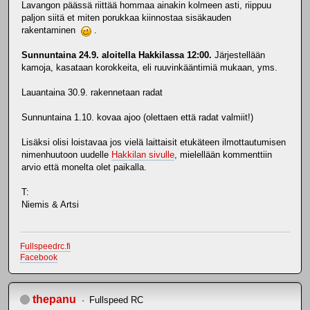
Lavangon päässä riittää hommaa ainakin kolmeen asti, riippuu
paljon siitä et miten porukkaa kiinnostaa sisäkauden
rakentaminen
.
Sunnuntaina 24.9. aloitella Hakkilassa 12:00.
Järjestellään
kamoja, kasataan korokkeita, eli ruuvinkääntimiä mukaan, yms.
Lauantaina 30.9. rakennetaan radat
Sunnuntaina 1.10. kovaa ajoo (olettaen että radat valmiit!)
Lisäksi olisi loistavaa jos vielä laittaisit etukäteen ilmottautumisen
nimenhuutoon uudelle
Hakkilan sivulle
, mielellään kommenttiin
arvio että monelta olet paikalla.
T:
Niemis & Artsi
Fullspeedrc.fi
Facebook
thepanu
Fullspeed RC