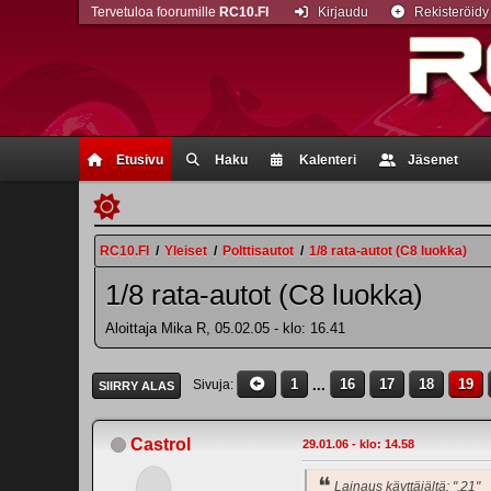
Tervetuloa foorumille
RC10.FI
Kirjaudu
Rekisteröidy
Etusivu
Haku
Kalenteri
Jäsenet
RC10.FI
/
Yleiset
/
Polttisautot
/
1/8 rata-autot (C8 luokka)
1/8 rata-autot (C8 luokka)
Aloittaja Mika R, 05.02.05 - klo: 16.41
1
...
16
17
18
19
Sivuja
SIIRRY ALAS
Castrol
29.01.06 - klo: 14.58
Lainaus käyttäjältä: ".21"