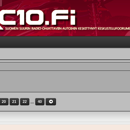
20
21
22
...
40