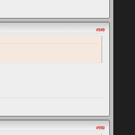
#549
#550