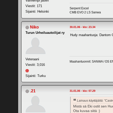
Vanhempi jäsen
Viestit: 171
Serpent Excel
Sijainti: Helsinki
CMB EVO 2 LS Sanwa
Niko
30.01.06 - klo: 23.34
Turun Urheiluautoilijat ry
Hudy maahantuoja: Dantom 
Veteraani
Maahantuonnit: SANWA / OS E
Viestit: 3,016
Sijainti: Turku
.21
31.01.06 - klo: 07.29
Lainaus käyttäjältä: "Castr
Mistä sä Eki ostit sen Hu
Ota kuvaa siitä :)