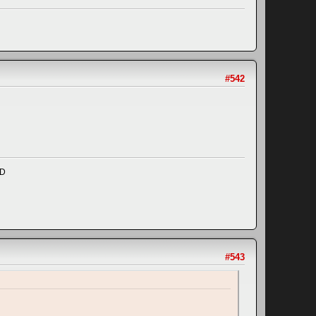
#542
ND
#543