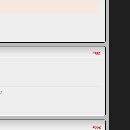
#551
ND
#552