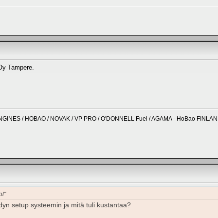
Oy Tampere.
NGINES / HOBAO / NOVAK / VP PRO / O'DONNELL Fuel / AGAMA - HoBao FINLA
ol"
dyn setup systeemin ja mitä tuli kustantaa?