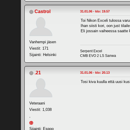
Castrol
31.01.06 - klo: 19.57
Toi Nikon Exceli tulossa varu
Ihan siisti kori, oon just tila
Eli jossain vaiheessa saatte
Vanhempi jäsen
Viestit: 171
Serpent Excel
Sijainti: Helsinki
CMB EVO 2 LS Sanwa
.21
31.01.06 - klo: 20.13
Tosi kiva kuulla että uusi kusk
Veteraani
Viestit: 1,038
,
Sijainti: Espoo