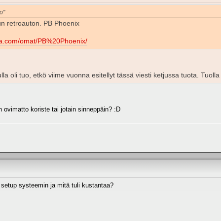
o"
n retroauton. PB Phoenix
na.com/omat/PB%20Phoenix/
a oli tuo, etkö viime vuonna esitellyt tässä viesti ketjussa tuota. Tuolla
n ovimatto koriste tai jotain sinneppäin? :D
 setup systeemin ja mitä tuli kustantaa?