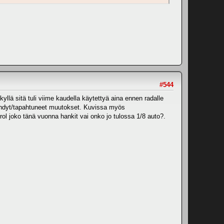
#544
yllä sitä tuli viime kaudella käytettyä aina ennen radalle
i tehdyt/tapahtuneet muutokset. Kuvissa myös
rol joko tänä vuonna hankit vai onko jo tulossa 1/8 auto?.