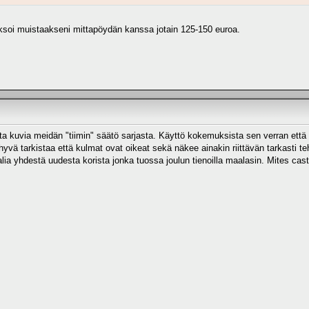
ksoi muistaakseni mittapöydän kanssa jotain 125-150 euroa.
ita kuvia meidän "tiimin" säätö sarjasta. Käyttö kokemuksista sen verran että k
in hyvä tarkistaa että kulmat ovat oikeat sekä näkee ainakin riittävän tarkast
ia yhdestä uudesta korista jonka tuossa joulun tienoilla maalasin. Mites cast