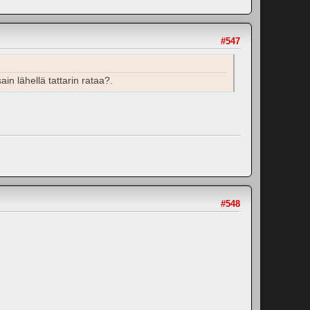
#547
ain lähellä tattarin rataa?.
#548