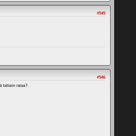
#545
#546
ä tattarin rataa?.