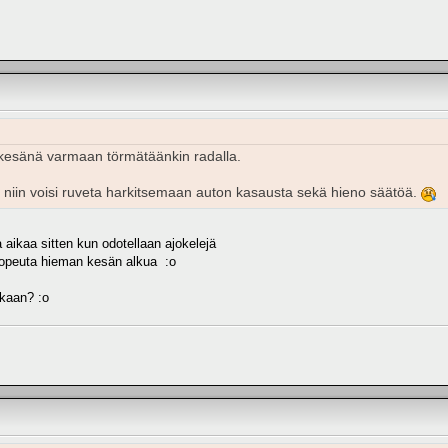
 kesänä varmaan törmätäänkin radalla.
a niin voisi ruveta harkitsemaan auton kasausta sekä hieno säätöä.
aikaa sitten kun odotellaan ajokelejä
nopeuta hieman kesän alkua :o
ikaan? :o