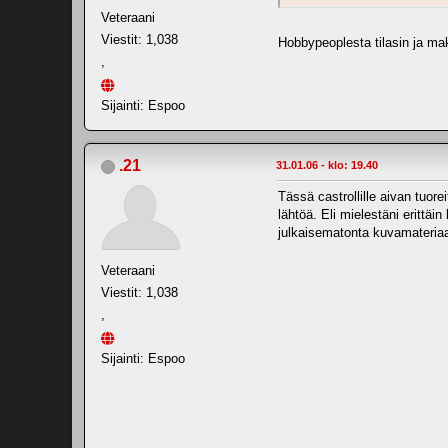
Veteraani
Viestit: 1,038
Hobbypeoplesta tilasin ja ma
,
Sijainti: Espoo
.21
31.01.06 - klo: 19.40
Tässä castrollille aivan tuore
lähtöä. Eli mielestäni erittä
julkaisematonta kuvamateriaal
Veteraani
Viestit: 1,038
,
Sijainti: Espoo