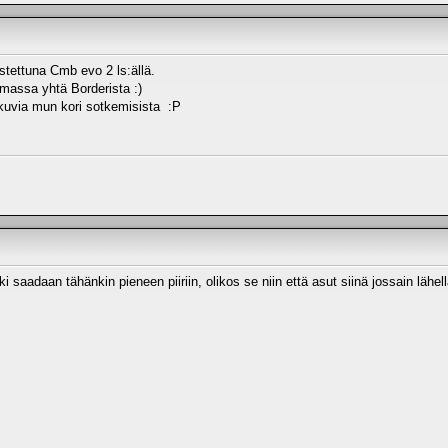
stettuna Cmb evo 2 ls:ällä.
ilemassa yhtä Borderista :)
 kuvia mun kori sotkemisista :P
i saadaan tähänkin pieneen piiriin, olikos se niin että asut siinä jossain lähell