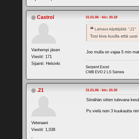
Castrol
31.01.06 - klo: 20.18
Lainaus käyttäjältä: ".21"
Tosi kiva kuulla että uusi
Vanhempi jäsen
Joo mulla on vajaa 5 min matk
Viestit: 171
Sijainti: Helsinki
Serpent Excel
CMB EVO 2 LS Sanwa
.21
31.01.06 - klo: 20.30
Siinähän sitten tulevana kes
Ps:vielä noin 3 kuukautta ni
Veteraani
Viestit: 1,038
,