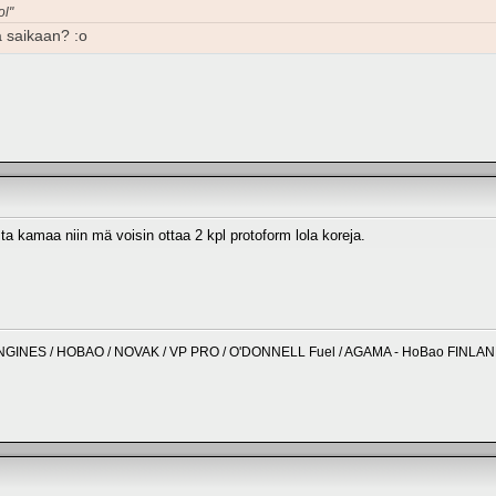
ol"
a saikaan? :o
ta kamaa niin mä voisin ottaa 2 kpl protoform lola koreja.
NGINES / HOBAO / NOVAK / VP PRO / O'DONNELL Fuel / AGAMA - HoBao FINLA