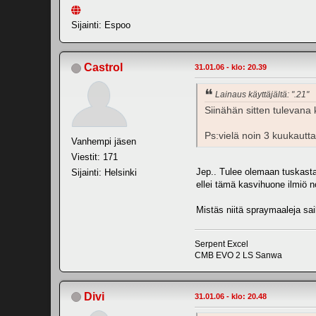
Sijainti: Espoo
Castrol
31.01.06 - klo: 20.39
Lainaus käyttäjältä: ".21"
Siinähän sitten tulevana
Ps:vielä noin 3 kuukautt
Vanhempi jäsen
Viestit: 171
Jep.. Tulee olemaan tuskasta 
Sijainti: Helsinki
ellei tämä kasvihuone ilmiö 
Mistäs niitä spraymaaleja sa
Serpent Excel
CMB EVO 2 LS Sanwa
Divi
31.01.06 - klo: 20.48