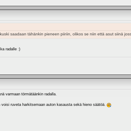
 kuski saadaan tähänkin pieneen piiriin, olikos se niin että asut siinä joss
a radalle :)
änä varmaan törmätäänkin radalla.
in voisi ruveta harkitsemaan auton kasausta sekä hieno säätöä.