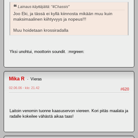
Lainaus käyttäjältä: "4Chassis"
Joo Eki, ja tässä ei kyllä kiinnosta mikään muu kuin
maksimaalinen kiihtyvyys ja nopeus!!!
Muu hoidetaan krossiradalla
Yksi unohtui, moottorin soundit. :mrgreen:
Mika R
Vieras
02.06.06 - klo: 21.42
#620
Laitoin venomin tuonne kaasuservon viereen. Kori pitäs maalata ja
radalle kokeilee vähästä aikaa taas!