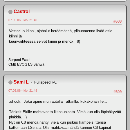
Castrol
07.05.06 - klo: 21.40
#608
Vastari jo kiinni, ajohalut heräämässä, ylihuomenna lisää osia
kiinni ja
kuunvaihteessa servot kiinni ja menox! 8)
Serpent Excel
CMB EVO 2 LS Sanwa
Sami L
Fullspeed RC
07.05.06 - klo: 21.48
#609
:shock: Joku ajanu mun autolla Tattarilla, kukakohan lie...
Tänksit Ekille mahtavasta liitinsuojasta. Vielä kun olis läpinäkyvää
pinkkiä. :)
Nyt on C8 menoa nähty, vielä kun joskus kampeis ittensä
kattomaan LS5:sia. Olis mahtavaa nähdä kunnon C8 kapinat