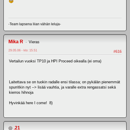
-Team lapsena liian vähän leluja-
Mika R
Vieras
29.05.06 - klo: 15.51
#616
Vertailun vuoksi TP10 ja HPI Proceed oikealla (ei oma)
Laitettava se on tuokin radalle ensi tilassa; on pykälän pienemmät
spurritkin nyt --> lisää vauhtia, ja varalle extra rengassatsi sekä
kierros hihnoja
Hyvinkää here I come! 8)
.21