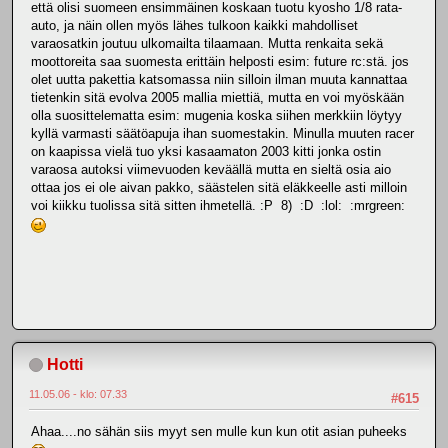
että olisi suomeen ensimmäinen koskaan tuotu kyosho 1/8 rata-
auto, ja näin ollen myös lähes tulkoon kaikki mahdolliset
varaosatkin joutuu ulkomailta tilaamaan. Mutta renkaita sekä
moottoreita saa suomesta erittäin helposti esim: future rc:stä. jos
olet uutta pakettia katsomassa niin silloin ilman muuta kannattaa
tietenkin sitä evolva 2005 mallia miettiä, mutta en voi myöskään
olla suosittelematta esim: mugenia koska siihen merkkiin löytyy
kyllä varmasti säätöapuja ihan suomestakin. Minulla muuten racer
on kaapissa vielä tuo yksi kasaamaton 2003 kitti jonka ostin
varaosa autoksi viimevuoden keväällä mutta en sieltä osia aio
ottaa jos ei ole aivan pakko, säästelen sitä eläkkeelle asti milloin
voi kiikku tuolissa sitä sitten ihmetellä. :P 8) :D :lol: :mrgreen:
Hotti
11.05.06 - klo: 07.33
#615
Ahaa....no sähän siis myyt sen mulle kun kun otit asian puheeks