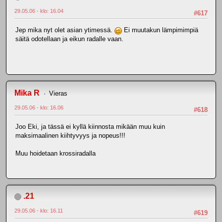
29.05.06 - klo: 16.04
#617
Jep mika nyt olet asian ytimessä.
Ei muutakun lämpimimpiä
säitä odotellaan ja eikun radalle vaan.
Mika R
Vieras
29.05.06 - klo: 16.06
#618
Joo Eki, ja tässä ei kyllä kiinnosta mikään muu kuin
maksimaalinen kiihtyvyys ja nopeus!!!
Muu hoidetaan krossiradalla
.21
29.05.06 - klo: 16.11
#619