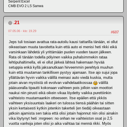
Serpent Excel
CMB EVO 2 LS Sanwa
.21
07.05.06 - klo: 19.29
#607
Jeps tuli tosiaan avattua rata-autoilu kausi tattarilla tänään, ei ollut
oikeastaan muuta tavoitetta kuin että auto ei menisi heti rikki eikä
varsinkaan lähdetä yli yrittämään puolen vuoden tauon jälkeen.
Rata oli tänään todella pölyinen vaikka puhalsimmekin rataa
lehtipuhaltimella, eli ei ollut järkeä lähteä hakemaan hyvää
setuppia enkä kyllä jaksanutkaan hirveemmin perehtyä muuhun
kuin että muutaman tankillisen pystyy ajamaan. Itse ajo sujui jopa
yllättävän hyvin vaikka välillä meinasi auto viedä kuskia, mutta
jotain aivan mystistä oli evolvan vaihdelaatikossaa
välillä
pääsuoralla tipautti kokonaan vaihteen pois jolloin vain moottori
naukui niin pirusti eikä oikein vikaa löydetty vaikka purettiinkin
vaihteisto muutamaankin otteeseen. Itse epäilen että ykkös
vaihteen yksisuuntais laakeri on tulossa tiensä päähän tai sitten
yksin kertaisesti kytkin jotenkin takerteli (en tiedä) oikeastaan
jatkoin ajamista sen takia että olisi jotain hajonnut niin olisi ainakin
vika löytynyt heti :mrgreen: no onhan ne vaihteiston osat jo 2,5
vuotta vanhoja joten olisi jo aika vaihtaa tai mennä rikki. Myös