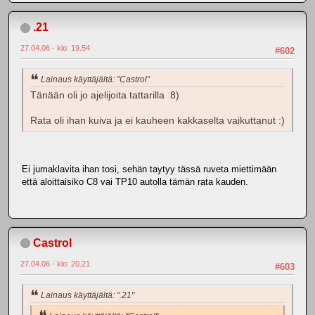
.21
27.04.06 - klo: 19.54
#602
Lainaus käyttäjältä: "Castrol"
Tänään oli jo ajelijoita tattarilla 8)
Rata oli ihan kuiva ja ei kauheen kakkaselta vaikuttanut :)
Ei jumaklavita ihan tosi, sehän taytyy tässä ruveta miettimään
että aloittaisiko C8 vai TP10 autolla tämän rata kauden.
Castrol
27.04.06 - klo: 20.21
#603
Lainaus käyttäjältä: ".21"