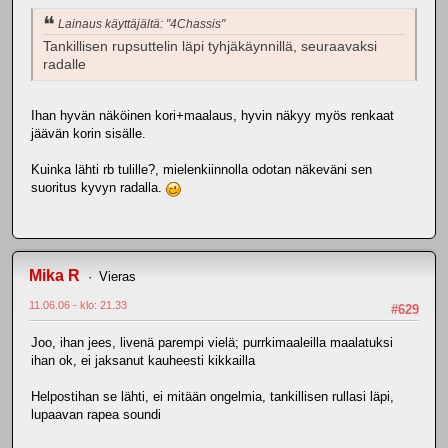
Lainaus käyttäjältä: "4Chassis"
Tankillisen rupsuttelin läpi tyhjäkäynnillä, seuraavaksi
radalle
Ihan hyvän näköinen kori+maalaus, hyvin näkyy myös renkaat
jäävän korin sisälle.
Kuinka lähti rb tulille?, mielenkiinnolla odotan näkeväni sen
suoritus kyvyn radalla.
Mika R
Vieras
11.06.06 - klo: 21.33
#629
Joo, ihan jees, livenä parempi vielä; purrkimaaleilla maalatuksi
ihan ok, ei jaksanut kauheesti kikkailla
Helpostihan se lähti, ei mitään ongelmia, tankillisen rullasi läpi,
lupaavan rapea soundi