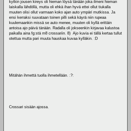
kytkin jousen kireys oli hieman löysä tänään joka ilmeni hieman
laiskalla lähdöllä, mutta oli ehkä ihan hyvä ettei ollut tiukalla
muuten olisi ollut varmaan koko ajan auto ympäri mutkissa. Ja
ensi kerraksi ruuvataan toinen pilli sekä käyrä niin rupeaa
kuulemaankin missä se auto menee, muuten oli kyllä erittäin
antoisa ajo päivä tänään. Radalla oli jokseenkin kirjavaa kalustoa
paikalla aina fg:stä m8 crossariin. 8) Ajo kuvia ei tällä kertaa tullut
otettua mutta pari muuta hauskaa kuvaa kylläkin. :D
Mitähän ihmettä tuolla ihmetellään. :?:
Crossari sisään ajossa.