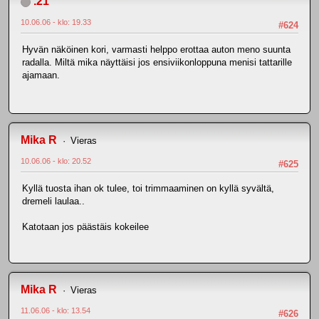
.21
10.06.06 - klo: 19.33
#624
Hyvän näköinen kori, varmasti helppo erottaa auton meno suunta
radalla. Miltä mika näyttäisi jos ensiviikonloppuna menisi tattarille
ajamaan.
Mika R
Vieras
10.06.06 - klo: 20.52
#625
Kyllä tuosta ihan ok tulee, toi trimmaaminen on kyllä syvältä,
dremeli laulaa..
Katotaan jos päästäis kokeilee
Mika R
Vieras
11.06.06 - klo: 13.54
#626