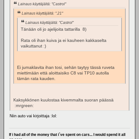
Lainaus käyttäjältä: "Castrol"
Lainaus käyttäjältä: ".21"
Lainaus käyttäjältä: "Castrol"
Tänään oli jo ajelijoita tattarilla 8)
Rata oli ihan kuiva ja ei kauheen kakkaselta
vaikuttanut :)
Ei jumaklavita ihan tosi, sehän taytyy tässä ruveta
miettimään että aloittaisiko C8 vai TP10 autolla
tämän rata kauden.
Kaksykkönen kuulostaa kivemmalta suoran päässä
:mrgreen:
Niin auto vai kirjoittaja :lol:
If i had all of the money that i´ve spent on cars... I would spend it all