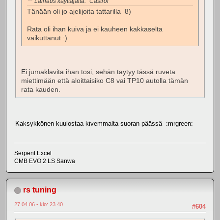
Lainaus käyttäjältä: "Castrol"
Tänään oli jo ajelijoita tattarilla 8)
Rata oli ihan kuiva ja ei kauheen kakkaselta
vaikuttanut :)
Ei jumaklavita ihan tosi, sehän taytyy tässä ruveta
miettimään että aloittaisiko C8 vai TP10 autolla tämän
rata kauden.
Kaksykkönen kuulostaa kivemmalta suoran päässä :mrgreen:
Serpent Excel
CMB EVO 2 LS Sanwa
rs tuning
27.04.06 - klo: 23.40
#604