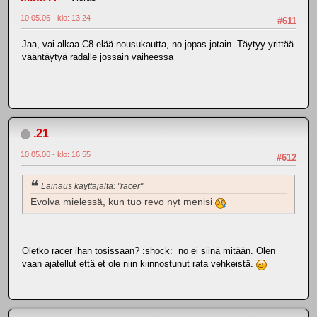
10.05.06 - klo: 13.24
#611
Jaa, vai alkaa C8 elää nousukautta, no jopas jotain. Täytyy yrittää
vääntäytyä radalle jossain vaiheessa
.21
10.05.06 - klo: 16.55
#612
Lainaus käyttäjältä: "racer"
Evolva mielessä, kun tuo revo nyt menisi
Oletko racer ihan tosissaan? :shock: no ei siinä mitään. Olen
vaan ajatellut että et ole niin kiinnostunut rata vehkeistä.