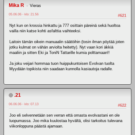
Mika R
Vieras
05.06.06 - klo: 21.56
#621
Nyt kun on krossia hinkattu ja 777 osittain päreinä sekä huoltoa
vailla niin katse kohti asfalttia vaihteeksi.
Laitoin tämän oikein manuaalin säätöihin (tosin ilman pöytää joten
jotku kulmat on vähän arviolta heitetty). Nyt vaan kori äkkiä
maaliin ja sitten Eki ja ToniN Tattarille kumia polttamaan!!
Ja joku veijari hommaa tuon huippukuntoisen Evolvan tuolta
Myydään topikista niin saadaan kunnolla kasiautoja radalle.
.21
06.06.06 - klo: 07.13
#622
Joo eli selvennetään sen verran että omasta evolvastani en ole
luopumassa. Joo mika kuulostaa hyvältä, olisi tarkoitus tulevana
viikonloppuna päästä ajamaan.