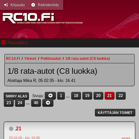
Kirjaudu
Rekisteröidy
Päävalikko
RC10.FI
/
Yleiset
/
Polttisautot
/
1/8 rata-autot (C8 luokka)
1/8 rata-autot (C8 luokka)
Aloittaja Mika R, 05.02.05 - klo: 16.41
1
...
18
19
20
21
22
Sivuja
SIIRRY ALAS
23
24
...
40
KÄYTTÄJÄN TOIMET
.21
20.04.06 - klo: 16.58