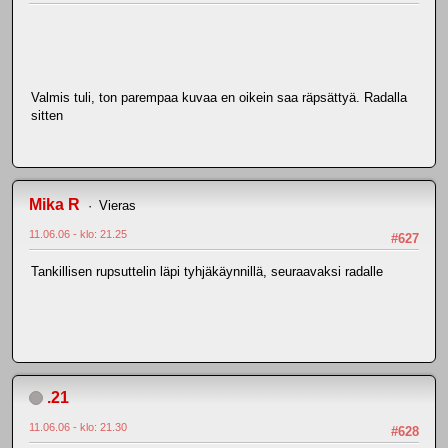
Valmis tuli, ton parempaa kuvaa en oikein saa räpsättyä. Radalla
sitten
Mika R
Vieras
11.06.06 - klo: 21.25
#627
Tankillisen rupsuttelin läpi tyhjäkäynnillä, seuraavaksi radalle
.21
11.06.06 - klo: 21.30
#628