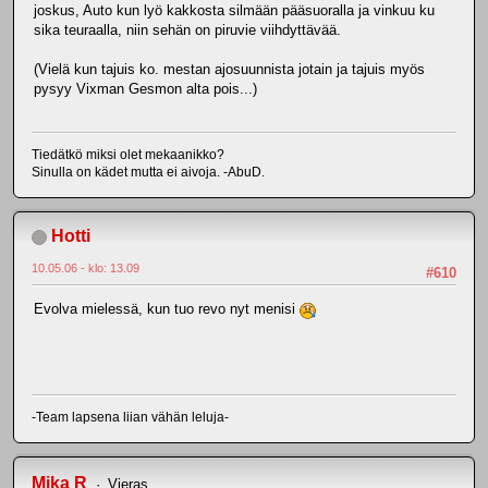
joskus, Auto kun lyö kakkosta silmään pääsuoralla ja vinkuu ku
sika teuraalla, niin sehän on piruvie viihdyttävää.
(Vielä kun tajuis ko. mestan ajosuunnista jotain ja tajuis myös
pysyy Vixman Gesmon alta pois...)
Tiedätkö miksi olet mekaanikko?
Sinulla on kädet mutta ei aivoja. -AbuD.
Hotti
10.05.06 - klo: 13.09
#610
Evolva mielessä, kun tuo revo nyt menisi
-Team lapsena liian vähän leluja-
Mika R
Vieras