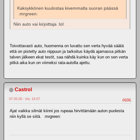
Kaksykkönen kuulostaa kivemmalta suoran päässä
:mrgreen:
Niin auto vai kirjoittaja :lol:
Toivottavasti auto, huomenna on luvattu sen verta hyvää säätä
että on pistetty auto nippuun ja tarkoitus käydä ajamassa pitkän
talven jälkeen ekat testit, saa nähdä kuinka käy kun on sen verta
pitkä aika kun on viimeksi rata-autolla ajettu.
Castrol
07.05.06 - klo: 19.07
#606
Ajat vaikka silmät kiinni jos rupeaa hirvittämään auton puolesta
niin kyllä se siitä. :mrgreen: