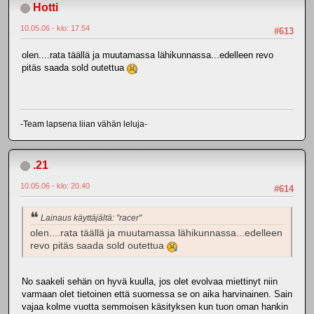
Hotti
10.05.06 - klo: 17.54
#613
olen....rata täällä ja muutamassa lähikunnassa...edelleen revo
pitäs saada sold outettua
-Team lapsena liian vähän leluja-
.21
10.05.06 - klo: 20.40
#614
Lainaus käyttäjältä: "racer"
olen....rata täällä ja muutamassa lähikunnassa...edelleen
revo pitäs saada sold outettua
No saakeli sehän on hyvä kuulla, jos olet evolvaa miettinyt niin
varmaan olet tietoinen että suomessa se on aika harvinainen. Sain
vajaa kolme vuotta semmoisen käsityksen kun tuon oman hankin