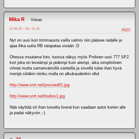
Mika R
Vieras
10.06.06 - klo: 16.25
#623
Nyt on uusi kori trimmausta vailla valmis niin pääsee radalle ja
ajaa ihka uutta RB ratapataa sisään :D
Ohessa muutama foto, tuossa näkyy myös Prolinen uusi 777 SP2
kori joka on leveämpi ja pidempi kuin aiempi, aika simplistinen
vihreä mutta samanvärisillä vanteilla ja siivellä tulee ihan hyvä
menijä siitäkin niinku mulla on alkukaudenkin ollut
http://www.snrt.net/proceed01.jpg
http://www.snrt.net/bodies1.jpg
Nää näyttää sit ihan toiselta livenä kun saadaan autot korien alle
ja padat näkyviin ;-)