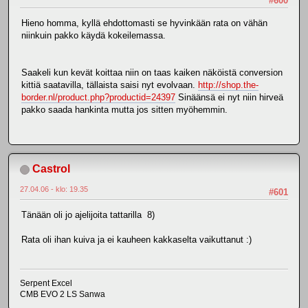
#600
Hieno homma, kyllä ehdottomasti se hyvinkään rata on vähän
niinkuin pakko käydä kokeilemassa.
Saakeli kun kevät koittaa niin on taas kaiken näköistä conversion
kittiä saatavilla, tällaista saisi nyt evolvaan.
http://shop.the-
border.nl/product.php?productid=24397
Sinäänsä ei nyt niin hirveä
pakko saada hankinta mutta jos sitten myöhemmin.
Castrol
27.04.06 - klo: 19.35
#601
Tänään oli jo ajelijoita tattarilla 8)
Rata oli ihan kuiva ja ei kauheen kakkaselta vaikuttanut :)
Serpent Excel
CMB EVO 2 LS Sanwa