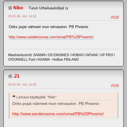
Niko
Turun Urheiluautoilijat ry
29.01.06 - klo: 14.52
#538
Onks pojat nähneet mun retroauton. PB Phoenix
http://www.sanderssona.com/omat/PB%20Phoenix/
Maahantuonnit: SANWA / OS ENGINES / HOBAO / NOVAK / VP PRO /
O'DONNELL Fuel / AGAMA - HoBao FINLAND
.21
29.01.06 - klo: 14.55
#539
Lainaus käyttäjältä: "Niko"
Onks pojat nähneet mun retroauton. PB Phoenix
http://www.sanderssona.com/omat/PB%20Phoenix/