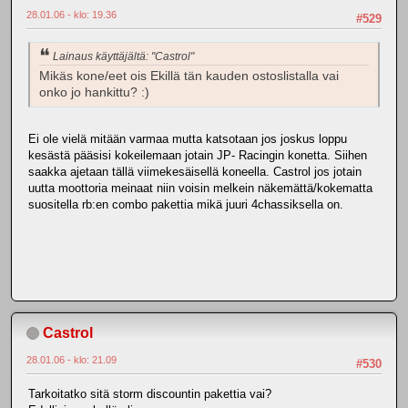
28.01.06 - klo: 19.36
#529
Lainaus käyttäjältä: "Castrol"
Mikäs kone/eet ois Ekillä tän kauden ostoslistalla vai
onko jo hankittu? :)
Ei ole vielä mitään varmaa mutta katsotaan jos joskus loppu
kesästä pääsisi kokeilemaan jotain JP- Racingin konetta. Siihen
saakka ajetaan tällä viimekesäisellä koneella. Castrol jos jotain
uutta moottoria meinaat niin voisin melkein näkemättä/kokematta
suositella rb:en combo pakettia mikä juuri 4chassiksella on.
Castrol
28.01.06 - klo: 21.09
#530
Tarkoitatko sitä storm discountin pakettia vai?