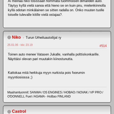
Ai meinaa niko tosissaan hommata tuommoisen dimanderi auto.
Täytyy kyllä vielä sanoa että hieno se on kuin piru, mielenkiinnolla
kyllä odotan minkälainen se sitten radalla on. Onko muuten tuolle
toiselle tulevalle kitille vielä ostajaa?.
Niko
Turun Urheiluautoilijat ry
25.01.06 - klo: 23.19
#514
Toinen auto menee Vatasen Jukalle, vanhalla polttiskonkarille.
Näyttäisi olevan pari muutakin kiinostunutta.
Kattokaa mitä herkkuja myyn nurkista pois foorumin
myyntiosiossa ;)
Maahantuonnit: SANWA / OS ENGINES / HOBAO / NOVAK / VP PRO /
O'DONNELL Fuel / AGAMA - HoBao FINLAND
Castrol