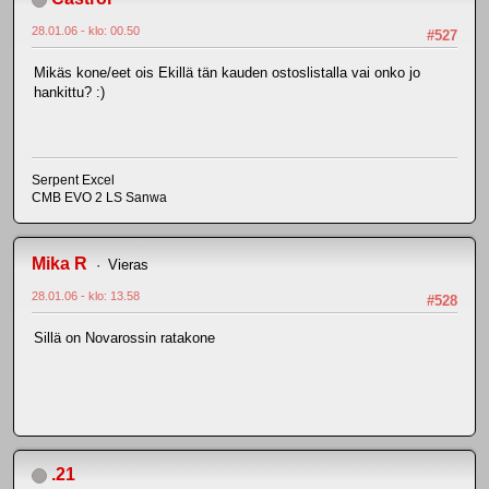
28.01.06 - klo: 00.50
#527
Mikäs kone/eet ois Ekillä tän kauden ostoslistalla vai onko jo
hankittu? :)
Serpent Excel
CMB EVO 2 LS Sanwa
Mika R
Vieras
28.01.06 - klo: 13.58
#528
Sillä on Novarossin ratakone
.21