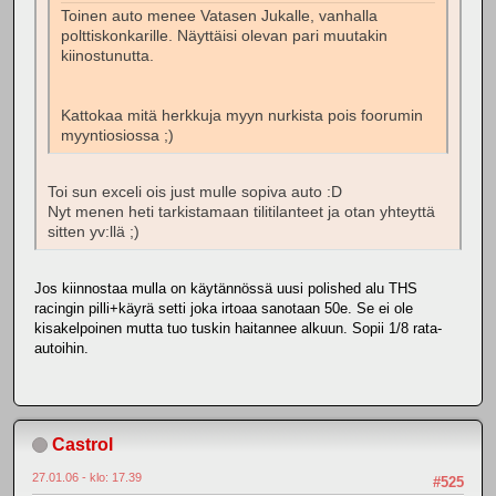
Toinen auto menee Vatasen Jukalle, vanhalla
polttiskonkarille. Näyttäisi olevan pari muutakin
kiinostunutta.
Kattokaa mitä herkkuja myyn nurkista pois foorumin
myyntiosiossa ;)
Toi sun exceli ois just mulle sopiva auto :D
Nyt menen heti tarkistamaan tilitilanteet ja otan yhteyttä
sitten yv:llä ;)
Jos kiinnostaa mulla on käytännössä uusi polished alu THS
racingin pilli+käyrä setti joka irtoaa sanotaan 50e. Se ei ole
kisakelpoinen mutta tuo tuskin haitannee alkuun. Sopii 1/8 rata-
autoihin.
Castrol
27.01.06 - klo: 17.39
#525