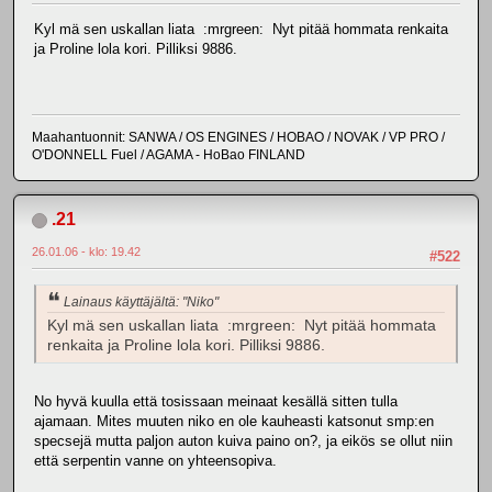
Kyl mä sen uskallan liata :mrgreen: Nyt pitää hommata renkaita
ja Proline lola kori. Pilliksi 9886.
Maahantuonnit: SANWA / OS ENGINES / HOBAO / NOVAK / VP PRO /
O'DONNELL Fuel / AGAMA - HoBao FINLAND
.21
26.01.06 - klo: 19.42
#522
Lainaus käyttäjältä: "Niko"
Kyl mä sen uskallan liata :mrgreen: Nyt pitää hommata
renkaita ja Proline lola kori. Pilliksi 9886.
No hyvä kuulla että tosissaan meinaat kesällä sitten tulla
ajamaan. Mites muuten niko en ole kauheasti katsonut smp:en
specsejä mutta paljon auton kuiva paino on?, ja eikös se ollut niin
että serpentin vanne on yhteensopiva.