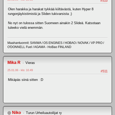
#510
Olen harakka ja harakat tykkää kiiltävästä, kuten Hyper 8
rungonjäykistimistä ja Sliden tukivarsista ;)
No nyt on tulossa sitten Suomeen ainakin 2 Slideä. Katsotaan
tuleeko vielä enemmän.
Maahantuonnit: SANWA / OS ENGINES / HOBAO / NOVAK / VP PRO /
O'DONNELL Fuel / AGAMA - HoBao FINLAND
Mika R
Vieras
25.01.06 - klo: 10.49
#511
Mikäpäs siinä sitten :D
Niko
Turun Urheiluautoilijat ry