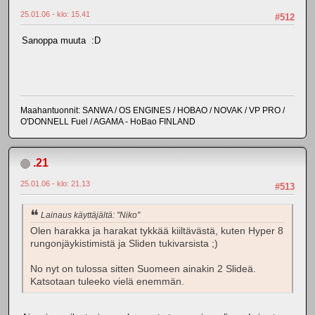
25.01.06 - klo: 15.41
#512
Sanoppa muuta :D
Maahantuonnit: SANWA / OS ENGINES / HOBAO / NOVAK / VP PRO /
O'DONNELL Fuel / AGAMA - HoBao FINLAND
.21
25.01.06 - klo: 21.13
#513
Lainaus käyttäjältä: "Niko"
Olen harakka ja harakat tykkää kiiltävästä, kuten Hyper 8
rungonjäykistimistä ja Sliden tukivarsista ;)
No nyt on tulossa sitten Suomeen ainakin 2 Slideä.
Katsotaan tuleeko vielä enemmän.