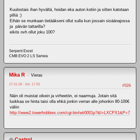
Kuulostais ihan hyvältä, hoidan eka auton kotiin ja sitten katotaan
pilliä :)
Eihän se munkaan tietääkseni ollut sulla kun jossain sisäänajossa
ja päivän tattarilla?
eikös ovh ollut joku 100?
Serpent Excel
CMB EVO 2 LS Sanwa
Mika R
Vieras
27.01.06 - klo: 17.55
#526
Näin oli muistat oikein ja virheetön, ei naarmuja. Jotain sitä
luokkaa se hinta taisi olla ehkä jonkin verran alle johonkin 80-100€
väliin
http://www2.towerhobbies.com/cgi-bin/wti0001p?&I=LXCPX1&P=7
Castrol