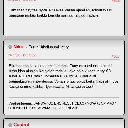
#516
Tämähän näyttää hyvälle tulevaa kesää ajatellen, toivottavasti
päästään joskus kaikki kerralla samaan aikaan radalle.
Niko
Turun Urheiluautoilijat ry
26.01.06 - klo: 11.58
#517
Eiköhän pidetä kapinat ensi kesänä. Tony meinasi että voitaisi
pitää kisa ainakin Kouvolan radalla, joka on alkujaan tehty C8
autoille. Paras rata Suomessa C8 autoille. Kisat olisi
touringkisojen yhteydessä. Voitais pitää jotkut kertsi kapinat myös
keskenämme vaikka Hyvinkäällä. Miltä kuulostaa?
Maahantuonnit: SANWA / OS ENGINES / HOBAO / NOVAK / VP PRO /
O'DONNELL Fuel / AGAMA - HoBao FINLAND
Castrol