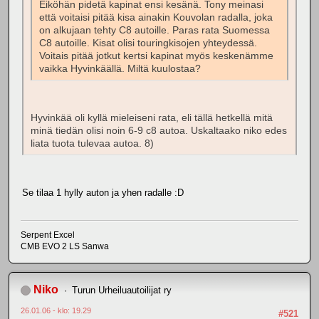
Eiköhän pidetä kapinat ensi kesänä. Tony meinasi
että voitaisi pitää kisa ainakin Kouvolan radalla, joka
on alkujaan tehty C8 autoille. Paras rata Suomessa
C8 autoille. Kisat olisi touringkisojen yhteydessä.
Voitais pitää jotkut kertsi kapinat myös keskenämme
vaikka Hyvinkäällä. Miltä kuulostaa?
Hyvinkää oli kyllä mieleiseni rata, eli tällä hetkellä mitä
minä tiedän olisi noin 6-9 c8 autoa. Uskaltaako niko edes
liata tuota tulevaa autoa. 8)
Se tilaa 1 hylly auton ja yhen radalle :D
Serpent Excel
CMB EVO 2 LS Sanwa
Niko
Turun Urheiluautoilijat ry
26.01.06 - klo: 19.29
#521