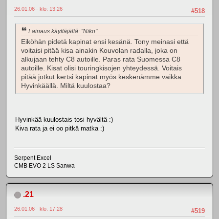
26.01.06 - klo: 13.26
#518
Lainaus käyttäjältä: "Niko"
Eiköhän pidetä kapinat ensi kesänä. Tony meinasi että
voitaisi pitää kisa ainakin Kouvolan radalla, joka on
alkujaan tehty C8 autoille. Paras rata Suomessa C8
autoille. Kisat olisi touringkisojen yhteydessä. Voitais
pitää jotkut kertsi kapinat myös keskenämme vaikka
Hyvinkäällä. Miltä kuulostaa?
Hyvinkää kuulostais tosi hyvältä :)
Kiva rata ja ei oo pitkä matka :)
Serpent Excel
CMB EVO 2 LS Sanwa
.21
26.01.06 - klo: 17.28
#519