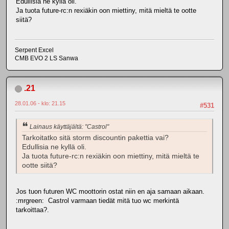
Edullisia ne kyllä oli.
Ja tuota future-rc:n rexiäkin oon miettiny, mitä mieltä te ootte
siitä?
Serpent Excel
CMB EVO 2 LS Sanwa
.21
28.01.06 - klo: 21.15
#531
Lainaus käyttäjältä: "Castrol"
Tarkoitatko sitä storm discountin pakettia vai?
Edullisia ne kyllä oli.
Ja tuota future-rc:n rexiäkin oon miettiny, mitä mieltä te
ootte siitä?
Jos tuon futuren WC moottorin ostat niin en aja samaan aikaan.
:mrgreen: Castrol varmaan tiedät mitä tuo wc merkintä
tarkoittaa?.