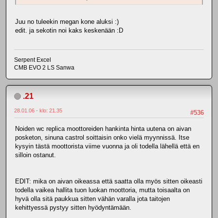
Juu no tuleekin megan kone aluksi :)
edit. ja sekotin noi kaks keskenään :D
Serpent Excel
CMB EVO 2 LS Sanwa
.21
28.01.06 - klo: 21.35
#536
Noiden wc replica moottoreiden hankinta hinta uutena on aivan
posketon, sinuna castrol soittaisin onko vielä myynnissä. Itse
kysyin tästä moottorista viime vuonna ja oli todella lähellä että en
silloin ostanut.
EDIT: mika on aivan oikeassa että saatta olla myös sitten oikeasti
todella vaikea hallita tuon luokan moottoria, mutta toisaalta on
hyvä olla sitä paukkua sitten vähän varalla jota taitojen
kehittyessä pystyy sitten hyödyntämään.