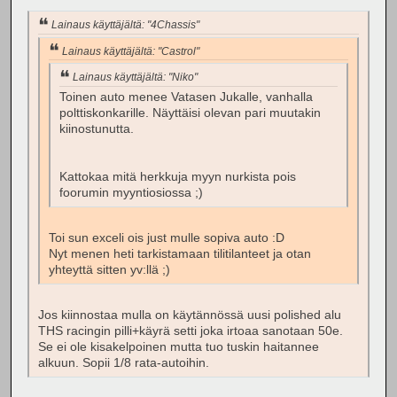
Lainaus käyttäjältä: "4Chassis"
Lainaus käyttäjältä: "Castrol"
Lainaus käyttäjältä: "Niko"
Toinen auto menee Vatasen Jukalle, vanhalla
polttiskonkarille. Näyttäisi olevan pari muutakin
kiinostunutta.
Kattokaa mitä herkkuja myyn nurkista pois
foorumin myyntiosiossa ;)
Toi sun exceli ois just mulle sopiva auto :D
Nyt menen heti tarkistamaan tilitilanteet ja otan
yhteyttä sitten yv:llä ;)
Jos kiinnostaa mulla on käytännössä uusi polished alu
THS racingin pilli+käyrä setti joka irtoaa sanotaan 50e.
Se ei ole kisakelpoinen mutta tuo tuskin haitannee
alkuun. Sopii 1/8 rata-autoihin.