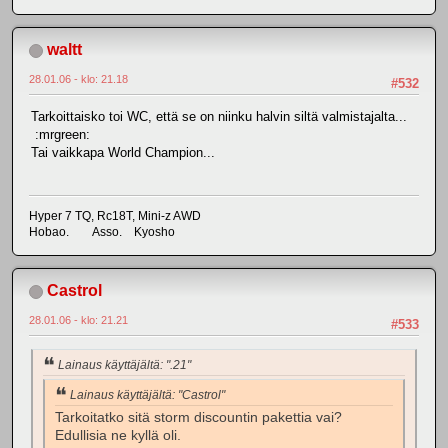
waltt
28.01.06 - klo: 21.18
#532
Tarkoittaisko toi WC, että se on niinku halvin siltä valmistajalta...
:mrgreen:
Tai vaikkapa World Champion...
Hyper 7 TQ, Rc18T, Mini-z AWD
Hobao. Asso. Kyosho
Castrol
28.01.06 - klo: 21.21
#533
Lainaus käyttäjältä: ".21"
Lainaus käyttäjältä: "Castrol"
Tarkoitatko sitä storm discountin pakettia vai?
Edullisia ne kyllä oli.