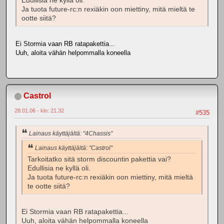
Edullisia ne kyllä oli.
Ja tuota future-rc:n rexiäkin oon miettiny, mitä mieltä te
ootte siitä?
Ei Stormia vaan RB ratapakettia...
Uuh, aloita vähän helpommalla koneella
Castrol
28.01.06 - klo: 21.32
#535
Lainaus käyttäjältä: "4Chassis"
Lainaus käyttäjältä: "Castrol"
Tarkoitatko sitä storm discountin pakettia vai?
Edullisia ne kyllä oli.
Ja tuota future-rc:n rexiäkin oon miettiny, mitä mieltä
te ootte siitä?
Ei Stormia vaan RB ratapakettia...
Uuh, aloita vähän helpommalla koneella