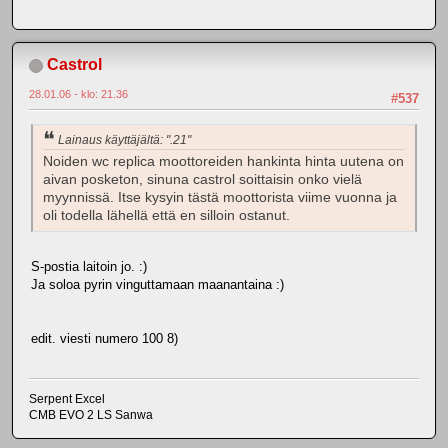
Castrol
28.01.06 - klo: 21.36
#537
Lainaus käyttäjältä: ".21"
Noiden wc replica moottoreiden hankinta hinta uutena on
aivan posketon, sinuna castrol soittaisin onko vielä
myynnissä. Itse kysyin tästä moottorista viime vuonna ja
oli todella lähellä että en silloin ostanut.
S-postia laitoin jo. :)
Ja soloa pyrin vinguttamaan maanantaina :)
edit. viesti numero 100 8)
Serpent Excel
CMB EVO 2 LS Sanwa