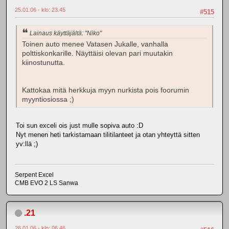
25.01.06 - klo: 23.45
#515
Lainaus käyttäjältä: "Niko"
Toinen auto menee Vatasen Jukalle, vanhalla
polttiskonkarille. Näyttäisi olevan pari muutakin
kiinostunutta.
Kattokaa mitä herkkuja myyn nurkista pois foorumin
myyntiosiossa ;)
Toi sun exceli ois just mulle sopiva auto :D
Nyt menen heti tarkistamaan tilitilanteet ja otan yhteyttä sitten
yv:llä ;)
Serpent Excel
CMB EVO 2 LS Sanwa
.21
26.01.06 - klo: 06.46