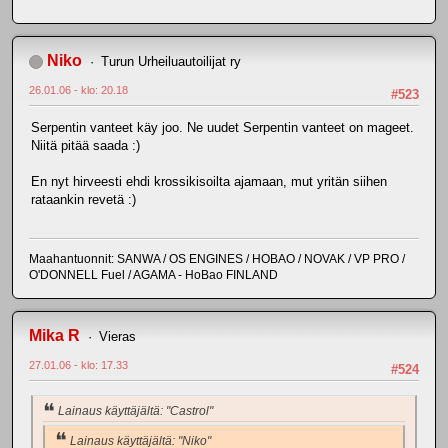
Niko
Turun Urheiluautoilijat ry
26.01.06 - klo: 20.18
#523
Serpentin vanteet käy joo. Ne uudet Serpentin vanteet on mageet.
Niitä pitää saada :)
En nyt hirveesti ehdi krossikisoilta ajamaan, mut yritän siihen
rataankin revetä :)
Maahantuonnit: SANWA / OS ENGINES / HOBAO / NOVAK / VP PRO /
O'DONNELL Fuel / AGAMA - HoBao FINLAND
Mika R
Vieras
27.01.06 - klo: 17.33
#524
Lainaus käyttäjältä: "Castrol"
Lainaus käyttäjältä: "Niko"