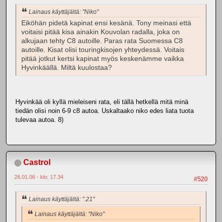
Lainaus käyttäjältä: "Niko"
Eiköhän pidetä kapinat ensi kesänä. Tony meinasi että
voitaisi pitää kisa ainakin Kouvolan radalla, joka on
alkujaan tehty C8 autoille. Paras rata Suomessa C8
autoille. Kisat olisi touringkisojen yhteydessä. Voitais
pitää jotkut kertsi kapinat myös keskenämme vaikka
Hyvinkäällä. Miltä kuulostaa?
Hyvinkää oli kyllä mieleiseni rata, eli tällä hetkellä mitä minä
tiedän olisi noin 6-9 c8 autoa. Uskaltaako niko edes liata tuota
tulevaa autoa. 8)
Castrol
26.01.06 - klo: 17.34
#520
Lainaus käyttäjältä: ".21"
Lainaus käyttäjältä: "Niko"