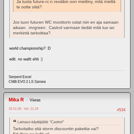
Ja tuota future-rc:n rexiäkin oon miettiny, mitä mieltä
te ootte siitä?
Jos tuon futuren WC moottorin ostat niin en aja samaan
aikaan. :mrgreen: Castrol varmaan tiedät mitä tuo wc
merkintä tarkoittaa?.
world championship? :D
edit. no waltt ehti :)
Serpent Excel
CMB EVO 2 LS Sanwa
Mika R
Vieras
28.01.06 - klo: 21.29
#534
Lainaus käyttäjältä: "Castrol"
Tarkoitatko sitä storm discountin pakettia vai?