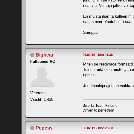
joko jumiin tai katolleen. Hu
nostajia. Voittaja jatkoi voit
En muista ihan tarkalleen mit
sarjan nimi. Youtubesta saatt
Samppa
Bigbear
06.02.19 - klo: 11.36
Fullspeed RC
Miten se reedyrace formaatti
Toinen mitä olen miettinyt, n
tippuu.
Jos finaaleja ajetaan vaikka 7
Veteraani
Viestit: 1,435
Sworkz Team Finland
Driven to perfection
Pepess
06.02.19 - klo: 23.08