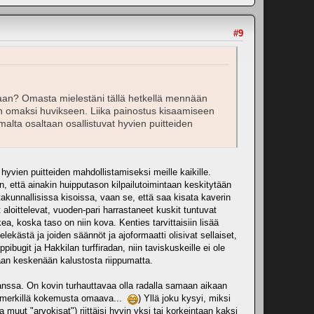
#9
intaan? Omasta mielestäni tällä hetkellä mennään
 vain omaksi huvikseen. Liika painostus kisaamiseen
malta osaltaan osallistuvat hyvien puitteiden
hyvien puitteiden mahdollistamiseksi meille kaikille.
, että ainakin huipputason kilpailutoimintaan keskitytään
takunnallisissa kisoissa, vaan se, että saa kisata kaverin
ittelevat, vuoden-pari harrastaneet kuskit tuntuvat
, koska taso on niin kova. Kenties tarvittaisiin lisää
elekästä ja joiden säännöt ja ajoformaatti olisivat sellaiset,
ibugit ja Hakkilan turffiradan, niin taviskuskeille ei ole
maan keskenään kalustosta riippumatta.
kanssa. On kovin turhauttavaa olla radalla samaan aikaan
imimerkillä kokemusta omaava...
) Yllä joku kysyi, miksi
 muut "arvokisat") riittäisi hyvin yksi tai korkeintaan kaksi