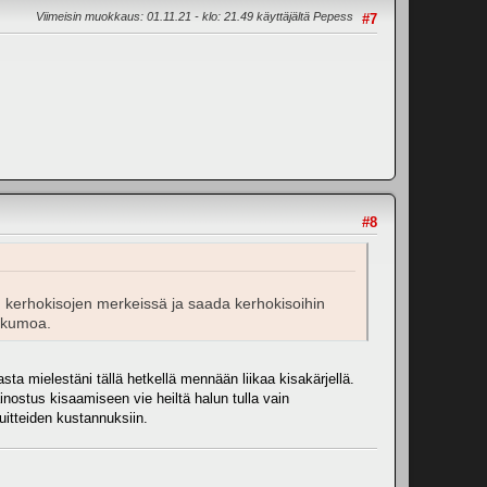
Viimeisin muokkaus
: 01.11.21 - klo: 21.49 käyttäjältä Pepess
#7
#8
un kerhokisojen merkeissä ja saada kerhokisoihin
atkumoa.
ta mielestäni tällä hetkellä mennään liikaa kisakärjellä.
ainostus kisaamiseen vie heiltä halun tulla vain
uitteiden kustannuksiin.