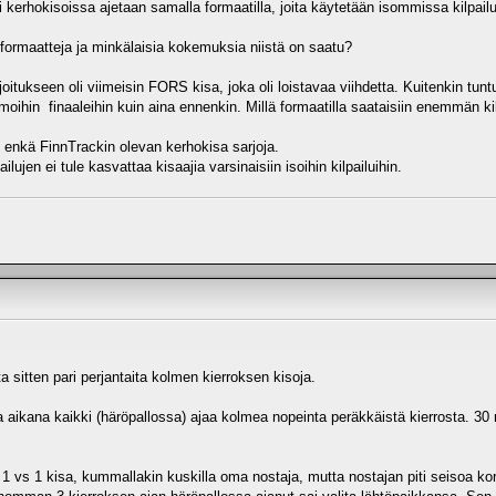
ai kerhokisoissa ajetaan samalla formaatilla, joita käytetään isommissa kilpail
 formaatteja ja minkälaisia kokemuksia niistä on saatu?
tukseen oli viimeisin FORS kisa, joka oli loistavaa viihdetta. Kuitenkin tuntui
amoihin finaaleihin kuin aina ennenkin. Millä formaatilla saataisiin enemmän k
enkä FinnTrackin olevan kerhokisa sarjoja.
lujen ei tule kasvattaa kisaajia varsinaisiin isoihin kilpailuihin.
ta sitten pari perjantaita kolmen kierroksen kisoja.
 aikana kaikki (häröpallossa) ajaa kolmea nopeinta peräkkäistä kierrosta. 30 
ä 1 vs 1 kisa, kummallakin kuskilla oma nostaja, mutta nostajan piti seisoa kor