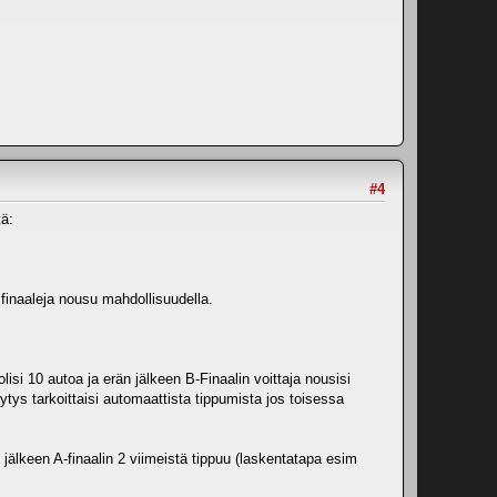
#4
tä:
 finaaleja nousu mahdollisuudella.
lisi 10 autoa ja erän jälkeen B-Finaalin voittaja nousisi
keytys tarkoittaisi automaattista tippumista jos toisessa
 jälkeen A-finaalin 2 viimeistä tippuu (laskentatapa esim