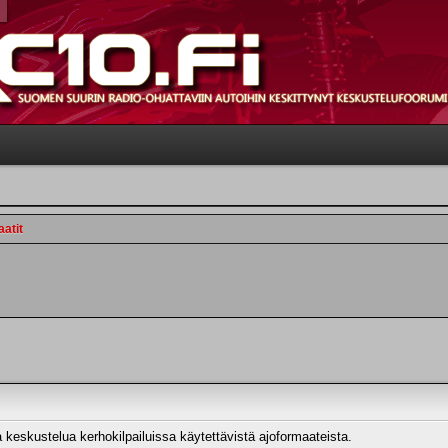
aatit
 keskustelua kerhokilpailuissa käytettävistä ajoformaateista.