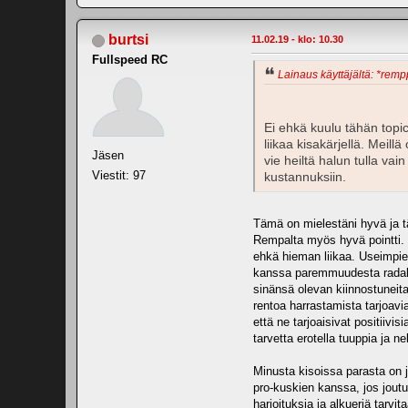
burtsi
11.02.19 - klo: 10.30
Fullspeed RC
Lainaus käyttäjältä: *rempp
Ei ehkä kuulu tähän topic
liikaa kisakärjellä. Meill
Jäsen
vie heiltä halun tulla va
Viestit: 97
kustannuksiin.
Tämä on mielestäni hyvä ja tä
Rempalta myös hyvä pointti. T
ehkä hieman liikaa. Useimpien
kanssa paremmuudesta radalla
sinänsä olevan kiinnostuneita
rentoa harrastamista tarjoavia 
että ne tarjoaisivat positiivi
tarvetta erotella tuuppia ja 
Minusta kisoissa parasta on 
pro-kuskien kanssa, jos jout
harjoituksia ja alkueriä tarvi