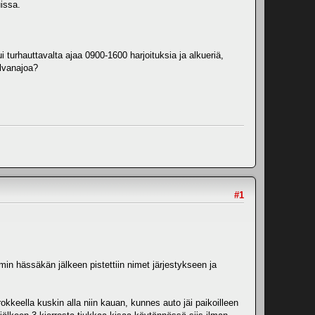
uissa.
 turhauttavalta ajaa 0900-1600 harjoituksia ja alkueriä,
ilvanajoa?
#1
min hässäkän jälkeen pistettiin nimet järjestykseen ja
okkeella kuskin alla niin kauan, kunnes auto jäi paikoilleen