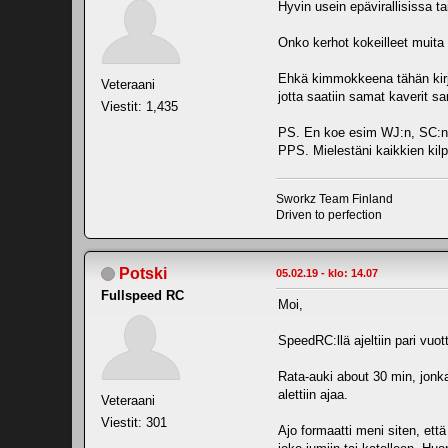
Hyvin usein epävirallisissa t
Onko kerhot kokeilleet muita
Ehkä kimmokkeena tähän kirjoi
Veteraani
jotta saatiin samat kaverit s
Viestit: 1,435
PS. En koe esim WJ:n, SC:n 
PPS. Mielestäni kaikkien kilpai
Sworkz Team Finland
Driven to perfection
Potski
05.02.19 - klo: 14.07
Fullspeed RC
Moi,
SpeedRC:llä ajeltiin pari vuot
Rata-auki about 30 min, jonka
alettiin ajaa.
Veteraani
Viestit: 301
Ajo formaatti meni siten, ett