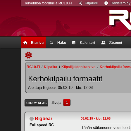
Tervetuloa foorumille
RC10.FI
Kirjaudu
Rekisteröidy
Etusivu
Haku
Kalenteri
Jäsenet
RC10.FI
/
Kilpailut
/
Kilpailijoiden kanava
/
Kerhokilpailu form
Kerhokilpailu formaatit
Aloittaja Bigbear, 05.02.19 - klo: 12.08
1
Sivuja
SIIRRY ALAS
Bigbear
05.02.19 - klo: 12.08
Fullspeed RC
Tähän säikeeseen voisi luoda