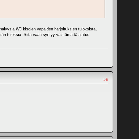
nalyysiä WJ kisojen vapaiden harjoituksien tuloksista,
uerän tuloksia. Siitä vaan syntyy väistämättä ajatus
#6