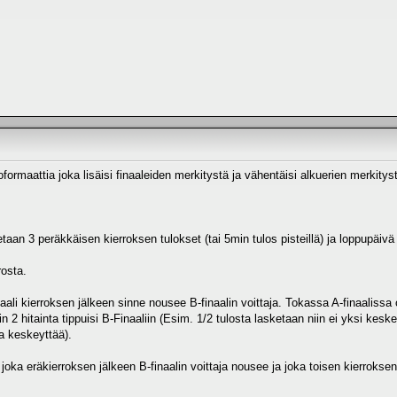
joformaattia joka lisäisi finaaleiden merkitystä ja vähentäisi alkuerien merkitys
taan 3 peräkkäisen kierroksen tulokset (tai 5min tulos pisteillä) ja loppupäivä
rosta.
aali kierroksen jälkeen sinne nousee B-finaalin voittaja. Tokassa A-finaalissa o
lin 2 hitainta tippuisi B-Finaaliin (Esim. 1/2 tulosta lasketaan niin ei yksi kes
sa keskeyttää).
joka eräkierroksen jälkeen B-finaalin voittaja nousee ja joka toisen kierroksen