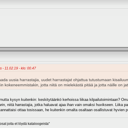
 - 11.02.19 - klo: 00.47
saada uusia harrastajia, uudet harrastajat ohjattua tutustumaan kisailu
kuin kokeneemmistakin, jotta niitä on mielekästä pitää ja jotta näille on j
 mutta kysyn kuitenkin: keskitytäänkö kerhoissa liikaa kilpailutoimintaan? Omas
urin, niitä harrastajia, jotka haluavat ajaa ihan vain omaksi huvikseen. Liika p
nattaisi ottaa tosissaan, he kuitenkin omalta osaltaan osallistuvat hyvien p
osat joita et löydä kataloogeista"