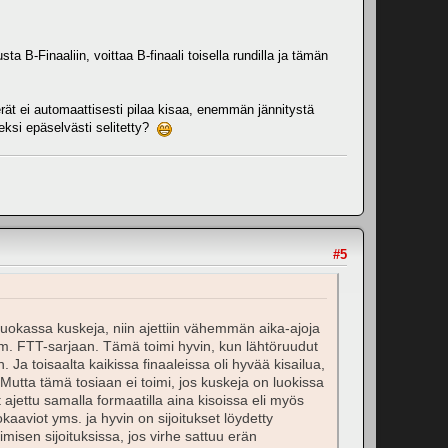
usta B-Finaaliin, voittaa B-finaali toisella rundilla ja tämän
rät ei automaattisesti pilaa kisaa, enemmän jännitystä
eeksi epäselvästi selitetty?
#5
 luokassa kuskeja, niin ajettiin vähemmän aika-ajoja
esim. FTT-sarjaan. Tämä toimi hyvin, kun lähtöruudut
n. Ja toisaalta kaikissa finaaleissa oli hyvää kisailua,
aa. Mutta tämä tosiaan ei toimi, jos kuskeja on luokissa
ajettu samalla formaatilla aina kisoissa eli myös
kaaviot yms. ja hyvin on sijoitukset löydetty
isen sijoituksissa, jos virhe sattuu erän