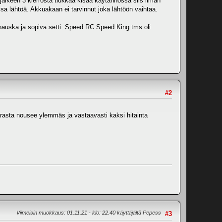
jälkeen 3 kierrosta tiukkaa kisaa käytännössä siis ilman
kisa lähtöä. Akkuakaan ei tarvinnut joka lähtöön vaihtaa.
n hauska ja sopiva setti. Speed RC Speed King tms oli
#2
parasta nousee ylemmäs ja vastaavasti kaksi hitainta
Viimeisin muokkaus
: 01.11.21 - klo: 22.40 käyttäjältä Pepess
#3