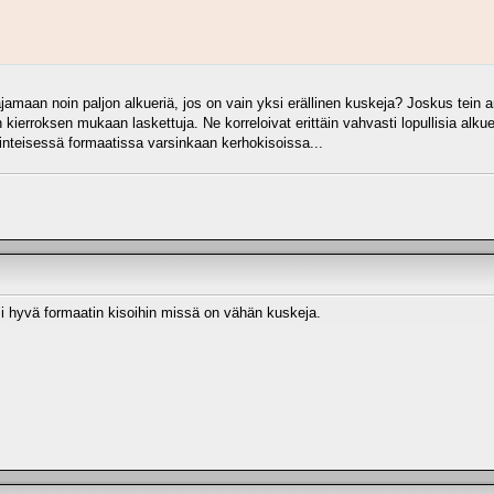
amaan noin paljon alkueriä, jos on vain yksi erällinen kuskeja? Joskus tein a
n kierroksen mukaan laskettuja. Ne korreloivat erittäin vahvasti lopullisia alk
inteisessä formaatissa varsinkaan kerhokisoissa...
si hyvä formaatin kisoihin missä on vähän kuskeja.