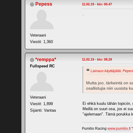
Pepess
11.02.19 - klo: 00.47
.
Veteraani
Viestit: 1,360
*remppa*
11.02.19 - klo: 08.29
Fullspeed RC
Lainaus käyttäjältä: Pepess
Mutta joo, tärkeintä on 
osallistujia niin uusista 
Veteraani
Ei ehkä kuulu tähän topiciin,
Viestit: 1,899
Meillä on suuri osa, jos ei su
Sijainti: Vantaa
"ajelemaan". Tämä porukka kan
Pumilio Racing
www.pumilio.fi
"