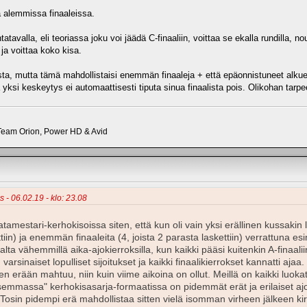
 alemmissa finaaleissa.
tatavalla, eli teoriassa joku voi jäädä C-finaaliin, voittaa se ekalla rundilla, no
 ja voittaa koko kisa.
sta, mutta tämä mahdollistaisi enemmän finaaleja + että epäonnistuneet alkue
yksi keskeytys ei automaattisesti tiputa sinua finaalista pois. Olikohan tarp
eam Orion, Power HD & Avid
 - 06.02.19 - klo: 23.08
tamestari-kerhokisoissa siten, että kun oli vain yksi erällinen kussakin
ettiin) ja enemmän finaaleita (4, joista 2 parasta laskettiin) verrattuna 
salta vähemmillä aika-ajokierroksilla, kun kaikki pääsi kuitenkin A-finaalii
n varsinaiset lopulliset sijoitukset ja kaikki finaalikierrokset kannatti aj
erään mahtuu, niin kuin viime aikoina on ollut. Meillä on kaikki luokat 
llisemmassa" kerhokisasarja-formaatissa on pidemmät erät ja erilaiset ajo
sin pidempi erä mahdollistaa sitten vielä isomman virheen jälkeen kirim