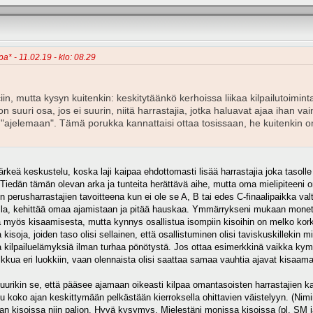
a* - 11.02.19 - klo: 08.29
iin, mutta kysyn kuitenkin: keskitytäänkö kerhoissa liikaa kilpailutoim
ä on suuri osa, jos ei suurin, niitä harrastajia, jotka haluavat ajaa ihan
in "ajelemaan". Tämä porukka kannattaisi ottaa tosissaan, he kuitenkin o
rkeä keskustelu, koska laji kaipaa ehdottomasti lisää harrastajia joka tasolle 
iedän tämän olevan arka ja tunteita herättävä aihe, mutta oma mielipiteeni on
 perusharrastajien tavoitteena kun ei ole se A, B tai edes C-finaalipaikka val
, kehittää omaa ajamistaan ja pitää hauskaa. Ymmärrykseni mukaan monet alo
 myös kisaamisesta, mutta kynnys osallistua isompiin kisoihin on melko korkea
kisoja, joiden taso olisi sellainen, että osallistuminen olisi taviskuskillekin mi
sia kilpailuelämyksiä ilman turhaa pönötystä. Jos ottaa esimerkkinä vaikka kympp
nelkkua eri luokkiin, vaan olennaista olisi saattaa samaa vauhtia ajavat kisaa
juurikin se, että pääsee ajamaan oikeasti kilpaa omantasoisten harrastajien 
uu koko ajan keskittymään pelkästään kierroksella ohittavien väistelyyn. (N
taan kisoissa niin paljon. Hyvä kysymys. Mielestäni monissa kisoissa (pl. SM ja