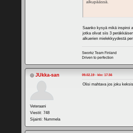
alkupäässä.
Saanko kysyä mikä inspiroi aj
jotka olivat siis 3 peräkkäise
alkuerien mielekkyydestä per
Sworkz Team Finland
Driven to perfection
JUkka-san
09.02.19 - klo: 17.56
Olisi mahtava jos joku keksi
Veteraani
Viestit: 748
Sijainti: Nummela