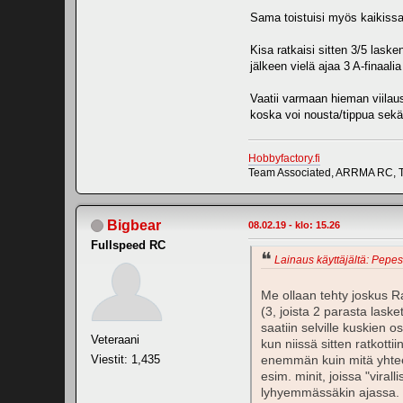
Sama toistuisi myös kaikissa
Kisa ratkaisi sitten 3/5 lasken
jälkeen vielä ajaa 3 A-finaalia
Vaatii varmaan hieman viilau
koska voi nousta/tippua sekä 
Hobbyfactory.fi
Team Associated, ARRMA RC, T
Bigbear
08.02.19 - klo: 15.26
Fullspeed RC
Lainaus käyttäjältä: Pepess
Me ollaan tehty joskus Ra
(3, joista 2 parasta lask
saatiin selville kuskien o
Veteraani
kun niissä sitten ratkottii
Viestit: 1,435
enemmän kuin mitä yhteen 
esim. minit, joissa "vira
lyhyemmässäkin ajassa. To