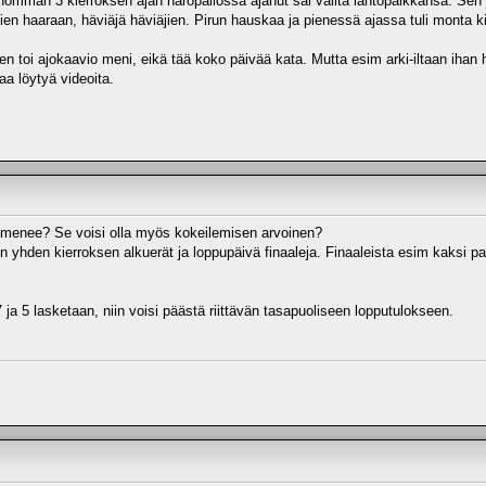
onomman 3 kierroksen ajan häröpallossa ajanut sai valita lähtöpaikkansa. Sen 
tajien haaraan, häviäjä häviäjien. Pirun hauskaa ja pienessä ajassa tuli monta 
en toi ajokaavio meni, eikä tää koko päivää kata. Mutta esim arki-iltaan iha
aa löytyä videoita.
 menee? Se voisi olla myös kokeilemisen arvoinen?
iin yhden kierroksen alkuerät ja loppupäivä finaaleja. Finaaleista esim kaksi 
 ja 5 lasketaan, niin voisi päästä riittävän tasapuoliseen lopputulokseen.