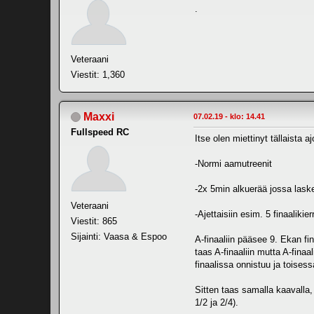
.
Veteraani
Viestit: 1,360
Maxxi
07.02.19 - klo: 14.41
Fullspeed RC
Itse olen miettinyt tällaista a
-Normi aamutreenit
-2x 5min alkuerää jossa laske
Veteraani
-Ajettaisiin esim. 5 finaalikier
Viestit: 865
Sijainti: Vaasa & Espoo
A-finaaliin pääsee 9. Ekan fin
taas A-finaaliin mutta A-finaa
finaalissa onnistuu ja toises
Sitten taas samalla kaavalla, 
1/2 ja 2/4).