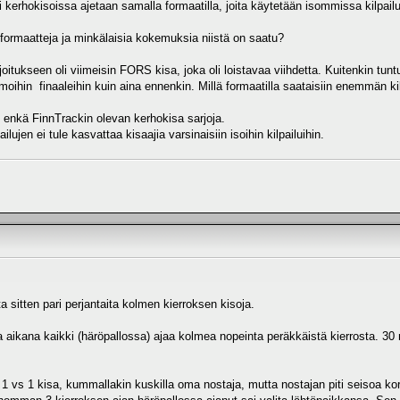
ai kerhokisoissa ajetaan samalla formaatilla, joita käytetään isommissa kilpail
 formaatteja ja minkälaisia kokemuksia niistä on saatu?
tukseen oli viimeisin FORS kisa, joka oli loistavaa viihdetta. Kuitenkin tuntui
amoihin finaaleihin kuin aina ennenkin. Millä formaatilla saataisiin enemmän k
enkä FinnTrackin olevan kerhokisa sarjoja.
lujen ei tule kasvattaa kisaajia varsinaisiin isoihin kilpailuihin.
ta sitten pari perjantaita kolmen kierroksen kisoja.
 aikana kaikki (häröpallossa) ajaa kolmea nopeinta peräkkäistä kierrosta. 30 
ä 1 vs 1 kisa, kummallakin kuskilla oma nostaja, mutta nostajan piti seisoa kor