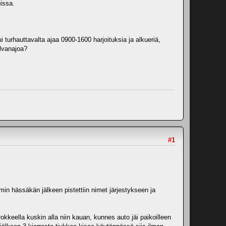
uissa.
 turhauttavalta ajaa 0900-1600 harjoituksia ja alkueriä,
ilvanajoa?
#1
min hässäkän jälkeen pistettiin nimet järjestykseen ja
okkeella kuskin alla niin kauan, kunnes auto jäi paikoilleen