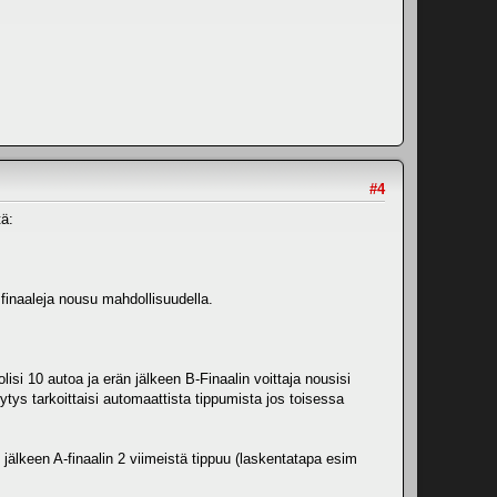
#4
tä:
 finaaleja nousu mahdollisuudella.
lisi 10 autoa ja erän jälkeen B-Finaalin voittaja nousisi
keytys tarkoittaisi automaattista tippumista jos toisessa
 jälkeen A-finaalin 2 viimeistä tippuu (laskentatapa esim