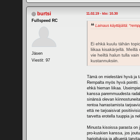
burtsi
11.02.19 - klo: 10.30
Fullspeed RC
Lainaus käyttäjältä: *rempp
Ei ehkä kuulu tähän topic
liikaa kisakärjellä. Meill
Jäsen
vie heiltä halun tulla va
Viestit: 97
kustannuksiin.
Tämä on mielestäni hyvä ja tä
Rempalta myös hyvä pointti. T
ehkä hieman liikaa. Useimpien
kanssa paremmuudesta radalla
sinänsä olevan kiinnostuneita
rentoa harrastamista tarjoavia 
että ne tarjoaisivat positiivi
tarvetta erotella tuuppia ja 
Minusta kisoissa parasta on 
pro-kuskien kanssa, jos jout
harjoituksia ja alkueriä tarvi