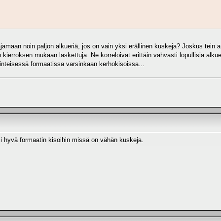
amaan noin paljon alkueriä, jos on vain yksi erällinen kuskeja? Joskus tein a
n kierroksen mukaan laskettuja. Ne korreloivat erittäin vahvasti lopullisia alk
inteisessä formaatissa varsinkaan kerhokisoissa...
si hyvä formaatin kisoihin missä on vähän kuskeja.