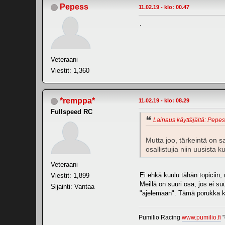
Pepess
11.02.19 - klo: 00.47
.
Veteraani
Viestit: 1,360
*remppa*
11.02.19 - klo: 08.29
Fullspeed RC
Lainaus käyttäjältä: Pepess
Mutta joo, tärkeintä on 
osallistujia niin uusista 
Veteraani
Ei ehkä kuulu tähän topiciin,
Viestit: 1,899
Meillä on suuri osa, jos ei su
Sijainti: Vantaa
"ajelemaan". Tämä porukka kan
Pumilio Racing
www.pumilio.fi
"