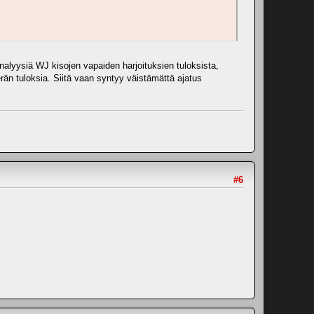
nalyysiä WJ kisojen vapaiden harjoituksien tuloksista,
uerän tuloksia. Siitä vaan syntyy väistämättä ajatus
#6