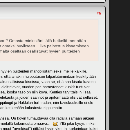
#9
intaan? Omasta mielestäni tällä hetkellä mennään
 vain omaksi huvikseen. Liika painostus kisaamiseen
malta osaltaan osallistuvat hyvien puitteiden
hyvien puitteiden mahdollistamiseksi meille kaikille.
, että ainakin huipputason kilpailutoimintaan keskitytään
takunnallisissa kisoissa, vaan se, että saa kisata kaverin
ittelevat, vuoden-pari harrastaneet kuskit tuntuvat
, koska taso on niin kova. Kenties tarvittaisiin lisää
elekästä ja joiden säännöt ja ajoformaatti olisivat sellaiset,
ibugit ja Hakkilan turffiradan, niin taviskuskeille ei ole
maan keskenään kalustosta riippumatta.
kanssa. On kovin turhauttavaa olla radalla samaan aikaan
imimerkillä kokemusta omaava...
) Yllä joku kysyi, miksi
 muut "arvokisat") riittäisi hyvin yksi tai korkeintaan kaksi