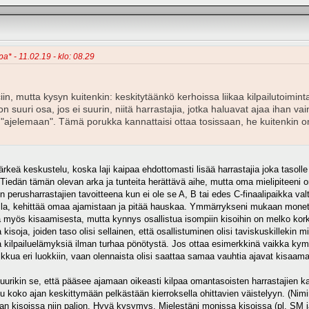
a* - 11.02.19 - klo: 08.29
iin, mutta kysyn kuitenkin: keskitytäänkö kerhoissa liikaa kilpailutoim
ä on suuri osa, jos ei suurin, niitä harrastajia, jotka haluavat ajaa ihan
in "ajelemaan". Tämä porukka kannattaisi ottaa tosissaan, he kuitenkin o
rkeä keskustelu, koska laji kaipaa ehdottomasti lisää harrastajia joka tasolle 
iedän tämän olevan arka ja tunteita herättävä aihe, mutta oma mielipiteeni on
 perusharrastajien tavoitteena kun ei ole se A, B tai edes C-finaalipaikka val
, kehittää omaa ajamistaan ja pitää hauskaa. Ymmärrykseni mukaan monet alo
 myös kisaamisesta, mutta kynnys osallistua isompiin kisoihin on melko korkea
kisoja, joiden taso olisi sellainen, että osallistuminen olisi taviskuskillekin mi
sia kilpailuelämyksiä ilman turhaa pönötystä. Jos ottaa esimerkkinä vaikka kympp
nelkkua eri luokkiin, vaan olennaista olisi saattaa samaa vauhtia ajavat kisaa
juurikin se, että pääsee ajamaan oikeasti kilpaa omantasoisten harrastajien 
uu koko ajan keskittymään pelkästään kierroksella ohittavien väistelyyn. (N
taan kisoissa niin paljon. Hyvä kysymys. Mielestäni monissa kisoissa (pl. SM ja