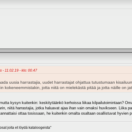
 - 11.02.19 - klo: 00.47
saada uusia harrastajia, uudet harrastajat ohjattua tutustumaan kisailu
kuin kokeneemmistakin, jotta niitä on mielekästä pitää ja jotta näille on j
 mutta kysyn kuitenkin: keskitytäänkö kerhoissa liikaa kilpailutoimintaan? Omas
urin, niitä harrastajia, jotka haluavat ajaa ihan vain omaksi huvikseen. Liika p
nattaisi ottaa tosissaan, he kuitenkin omalta osaltaan osallistuvat hyvien p
osat joita et löydä kataloogeista"