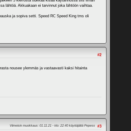
jälkeen 3 kierrosta tiukkaa kisaa käytännössä siis ilman
kisa lähtöä. Akkuakaan ei tarvinnut joka lähtöön vaihtaa.
n hauska ja sopiva setti. Speed RC Speed King tms oli
#2
parasta nousee ylemmäs ja vastaavasti kaksi hitainta
Viimeisin muokkaus
: 01.11.21 - klo: 22.40 käyttäjältä Pepess
#3