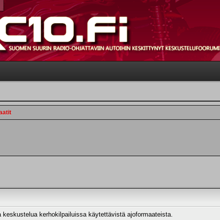
aatit
 keskustelua kerhokilpailuissa käytettävistä ajoformaateista.