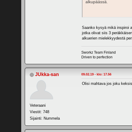
alkupäässä.
Saanko kysyä mikä inspiroi aj
jotka olivat siis 3 peräkkäise
alkuerien mielekkyydestä per
Sworkz Team Finland
Driven to perfection
JUkka-san
09.02.19 - klo: 17.56
Olisi mahtava jos joku keksi
Veteraani
Viestit: 748
Sijainti: Nummela