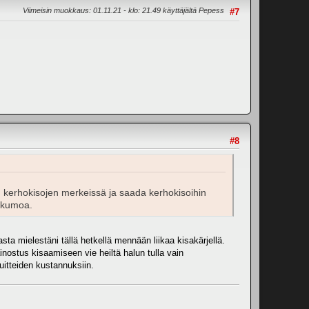
Viimeisin muokkaus
: 01.11.21 - klo: 21.49 käyttäjältä Pepess
#7
#8
un kerhokisojen merkeissä ja saada kerhokisoihin
atkumoa.
ta mielestäni tällä hetkellä mennään liikaa kisakärjellä.
ainostus kisaamiseen vie heiltä halun tulla vain
uitteiden kustannuksiin.