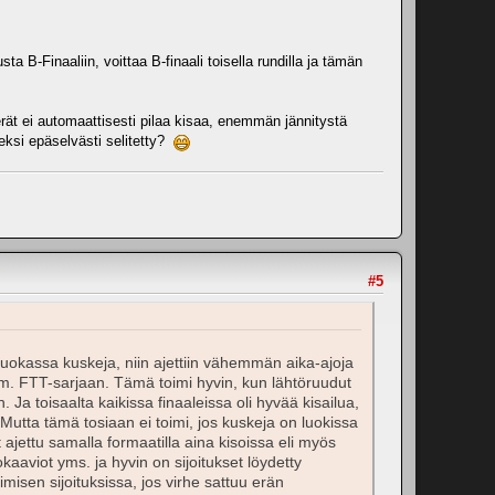
usta B-Finaaliin, voittaa B-finaali toisella rundilla ja tämän
rät ei automaattisesti pilaa kisaa, enemmän jännitystä
eeksi epäselvästi selitetty?
#5
 luokassa kuskeja, niin ajettiin vähemmän aika-ajoja
esim. FTT-sarjaan. Tämä toimi hyvin, kun lähtöruudut
n. Ja toisaalta kaikissa finaaleissa oli hyvää kisailua,
aa. Mutta tämä tosiaan ei toimi, jos kuskeja on luokissa
ajettu samalla formaatilla aina kisoissa eli myös
kaaviot yms. ja hyvin on sijoitukset löydetty
isen sijoituksissa, jos virhe sattuu erän