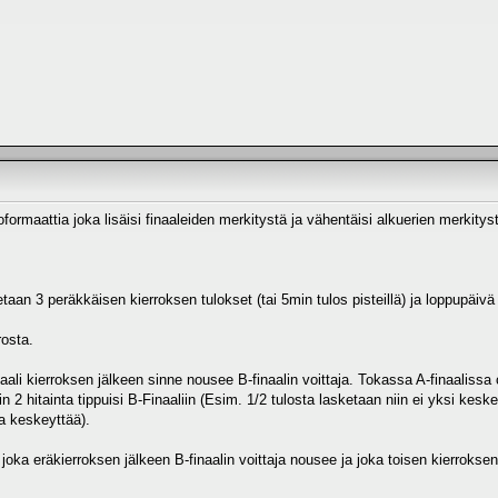
joformaattia joka lisäisi finaaleiden merkitystä ja vähentäisi alkuerien merkitys
taan 3 peräkkäisen kierroksen tulokset (tai 5min tulos pisteillä) ja loppupäivä
rosta.
aali kierroksen jälkeen sinne nousee B-finaalin voittaja. Tokassa A-finaalissa o
lin 2 hitainta tippuisi B-Finaaliin (Esim. 1/2 tulosta lasketaan niin ei yksi kes
sa keskeyttää).
joka eräkierroksen jälkeen B-finaalin voittaja nousee ja joka toisen kierroksen