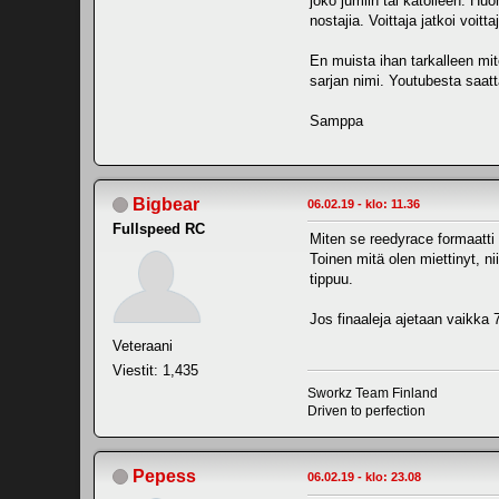
joko jumiin tai katolleen. Hu
nostajia. Voittaja jatkoi voit
En muista ihan tarkalleen mit
sarjan nimi. Youtubesta saatt
Samppa
Bigbear
06.02.19 - klo: 11.36
Fullspeed RC
Miten se reedyrace formaatti
Toinen mitä olen miettinyt, n
tippuu.
Jos finaaleja ajetaan vaikka 7
Veteraani
Viestit: 1,435
Sworkz Team Finland
Driven to perfection
Pepess
06.02.19 - klo: 23.08