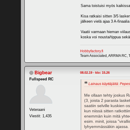
Sama toistuisi myös kaikissa
Kisa ratkaisi sitten 3/5 lasken
jälkeen vielä ajaa 3 A-finaalia
Vaatii varmaan hieman viilau
koska voi nousta/tippua sekä 
Hobbyfactory.fi
Team Associated, ARRMA RC, T
Bigbear
08.02.19 - klo: 15.26
Fullspeed RC
Lainaus käyttäjältä: Pepess
Me ollaan tehty joskus Ra
(3, joista 2 parasta lask
saatiin selville kuskien o
Veteraani
kun niissä sitten ratkottii
Viestit: 1,435
enemmän kuin mitä yhteen 
esim. minit, joissa "vira
lyhyemmässäkin ajassa. To