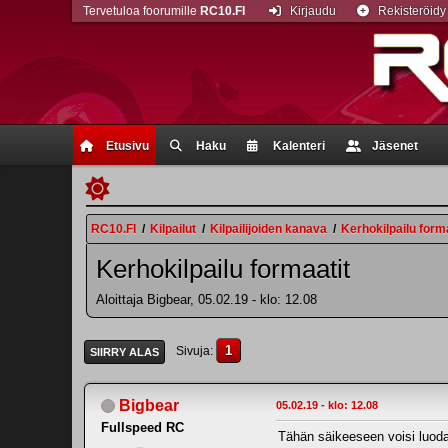
Tervetuloa foorumille
RC10.FI
Kirjaudu
Rekisteröidy
Etusivu
Haku
Kalenteri
Jäsenet
RC10.FI
/
Kilpailut
/
Kilpailijoiden kanava
/
Kerhokilpailu form
Kerhokilpailu formaatit
Aloittaja Bigbear, 05.02.19 - klo: 12.08
1
Sivuja
SIIRRY ALAS
Bigbear
05.02.19 - klo: 12.08
Fullspeed RC
Tähän säikeeseen voisi luoda