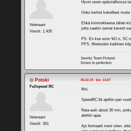
Hyvin usein epävirallisissa t
Onko kerhot kokeilleet muita
Ehkä kimmokkeena tähän kirjoi
Veteraani
jotta saatiin samat kaverit s
Viestit: 1,435
PS. En koe esim WJ:n, SC:n 
PPS. Mielestäni kaikkien kilpai
Sworkz Team Finland
Driven to perfection
Potski
05.02.19 - klo: 14.07
Fullspeed RC
Moi,
SpeedRC:llä ajeltiin pari vuot
Rata-auki about 30 min, jonka
alettiin ajaa.
Veteraani
Viestit: 301
Ajo formaatti meni siten, ett