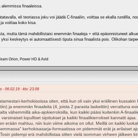
 alemmissa finaaleissa.
tatavalla, eli teoriassa joku voi jäädä C-finaaliin, voittaa se ekalla rundilla, no
 ja voittaa koko kisa.
sta, mutta tämä mahdollistaisi enemmän finaaleja + että epäonnistuneet alkue
yksi keskeytys ei automaattisesti tiputa sinua finaalista pois. Olikohan tarp
eam Orion, Power HD & Avid
 - 06.02.19 - klo: 23.08
tamestari-kerhokisoissa siten, että kun oli vain yksi erällinen kussakin
ettiin) ja enemmän finaaleita (4, joista 2 parasta laskettiin) verrattuna 
salta vähemmillä aika-ajokierroksilla, kun kaikki pääsi kuitenkin A-finaalii
n varsinaiset lopulliset sijoitukset ja kaikki finaalikierrokset kannatti aj
erään mahtuu, niin kuin viime aikoina on ollut. Meillä on kaikki luokat 
llisemmassa" kerhokisasarja-formaatissa on pidemmät erät ja erilaiset ajo
sin pidempi erä mahdollistaa sitten vielä isomman virheen jälkeen kirim