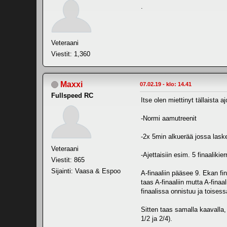
.
Veteraani
Viestit: 1,360
Maxxi
07.02.19 - klo: 14.41
Fullspeed RC
Itse olen miettinyt tällaista a
-Normi aamutreenit
-2x 5min alkuerää jossa laske
Veteraani
-Ajettaisiin esim. 5 finaalikier
Viestit: 865
Sijainti: Vaasa & Espoo
A-finaaliin pääsee 9. Ekan fin
taas A-finaaliin mutta A-finaa
finaalissa onnistuu ja toises
Sitten taas samalla kaavalla, 
1/2 ja 2/4).