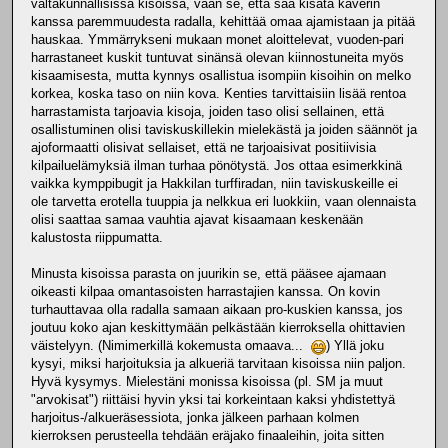
valtakunnallisissa kisoissa, vaan se, että saa kisata kaverin
kanssa paremmuudesta radalla, kehittää omaa ajamistaan ja pitää
hauskaa. Ymmärrykseni mukaan monet aloittelevat, vuoden-pari
harrastaneet kuskit tuntuvat sinänsä olevan kiinnostuneita myös
kisaamisesta, mutta kynnys osallistua isompiin kisoihin on melko
korkea, koska taso on niin kova. Kenties tarvittaisiin lisää rentoa
harrastamista tarjoavia kisoja, joiden taso olisi sellainen, että
osallistuminen olisi taviskuskillekin mielekästä ja joiden säännöt ja
ajoformaatti olisivat sellaiset, että ne tarjoaisivat positiivisia
kilpailuelämyksiä ilman turhaa pönötystä. Jos ottaa esimerkkinä
vaikka kymppibugit ja Hakkilan turffiradan, niin taviskuskeille ei
ole tarvetta erotella tuuppia ja nelkkua eri luokkiin, vaan olennaista
olisi saattaa samaa vauhtia ajavat kisaamaan keskenään
kalustosta riippumatta.
Minusta kisoissa parasta on juurikin se, että pääsee ajamaan
oikeasti kilpaa omantasoisten harrastajien kanssa. On kovin
turhauttavaa olla radalla samaan aikaan pro-kuskien kanssa, jos
joutuu koko ajan keskittymään pelkästään kierroksella ohittavien
väistelyyn. (Nimimerkillä kokemusta omaava...
) Yllä joku
kysyi, miksi harjoituksia ja alkueriä tarvitaan kisoissa niin paljon.
Hyvä kysymys. Mielestäni monissa kisoissa (pl. SM ja muut
"arvokisat") riittäisi hyvin yksi tai korkeintaan kaksi yhdistettyä
harjoitus-/alkueräsessiota, jonka jälkeen parhaan kolmen
kierroksen perusteella tehdään eräjako finaaleihin, joita sitten