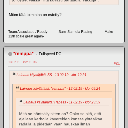
jo löytyy, vaikka niitä kovasti parjattuja "Nikkoja".
Miten tätä toimintaa on estetty?
Team Associated / Reedy Sami Salmela Racing -Make
12th scale great again-
*remppa*
Fullspeed RC
13.02.19 - klo: 15.36
#21
Lainaus käyttäjältä: SS - 13.02.19 - klo: 12.31
Lainaus käyttäjältä: *remppa* - 12.02.19 - klo: 09.24
Lainaus käyttäjältä: Pepess - 11.02.19 - klo: 23.59
Mitä se höntsäily sitten on? Onko se sitä, että
ajellaan kerholla kavereiden kanssa yhtäaikaa
radalla ja pidetään vaan hauskaa ilman