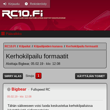
Kirjaudu
Rekisteröidy
Päävalikko
RC10.FI
/
Kilpailut
/
Kilpailijoiden kanava
/
Kerhokilpailu formaatit
Kerhokilpailu formaatit
Aloittaja Bigbear, 05.02.19 - klo: 12.08
1
Sivuja
SIIRRY ALAS
KÄYTTÄJÄN TOIMET
Bigbear
Fullspeed RC
05.02.19 - klo: 12.08
Tähän säikeeseen voisi luoda keskustelua kerhokilpailuissa