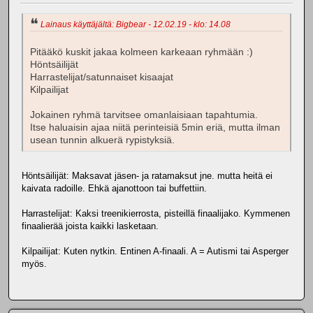
Lainaus käyttäjältä: Bigbear - 12.02.19 - klo: 14.08
Pitääkö kuskit jakaa kolmeen karkeaan ryhmään :)
Höntsäilijät
Harrastelijat/satunnaiset kisaajat
Kilpailijat
Jokainen ryhmä tarvitsee omanlaisiaan tapahtumia.
Itse haluaisin ajaa niitä perinteisiä 5min eriä, mutta ilman
usean tunnin alkuerä rypistyksiä.
Höntsäilijät: Maksavat jäsen- ja ratamaksut jne. mutta heitä ei
kaivata radoille. Ehkä ajanottoon tai buffettiin.
Harrastelijat: Kaksi treenikierrosta, pisteillä finaalijako. Kymmenen
finaalierää joista kaikki lasketaan.
Kilpailijat: Kuten nytkin. Entinen A-finaali. A = Autismi tai Asperger
myös.