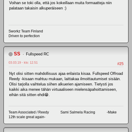
Voihan se toki olla, että jos kokeillaan muita formaatteja niin
palataan takaisin alkuperäiseen :)
Sworkz Team Finland
Driven to perfection
SS
Fullspeed RC
03.03.19 - klo: 12.51
#25
Nyt olisi sitten mahdollisuus ajaa erilaista kisaa. Fullspeed Offroad
Reedy -kisaan mahtuu mukaan, laittakaa ilmoittautumiset sisään.
Olisi tarjolla vaihtelua siihen alkuerien ajamiseen. Tietysti jos
kaikki aika menee tähän virtuaaliseen mielensäpahoittamiseen,
eihän sitä sitten ehdi😁.
Team Associated / Reedy Sami Salmela Racing -Make
12th scale great again-