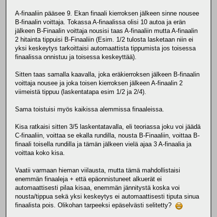
A-finaaliin pääsee 9. Ekan finaali kierroksen jälkeen sinne nousee
B-finaalin voittaja. Tokassa A-finaalissa olisi 10 autoa ja erän
jälkeen B-Finaalin voittaja nousisi taas A-finaaliin mutta A-finaalin
2 hitainta tippuisi B-Finaaliin (Esim. 1/2 tulosta lasketaan niin ei
yksi keskeytys tarkoittaisi automaattista tippumista jos toisessa
finaalissa onnistuu ja toisessa keskeyttää).
Sitten taas samalla kaavalla, joka eräkierroksen jälkeen B-finaalin
voittaja nousee ja joka toisen kierroksen jälkeen A-finaalin 2
viimeistä tippuu (laskentatapa esim 1/2 ja 2/4).
Sama toistuisi myös kaikissa alemmissa finaaleissa.
Kisa ratkaisi sitten 3/5 laskentatavalla, eli teoriassa joku voi jäädä
C-finaaliin, voittaa se ekalla rundilla, nousta B-Finaaliin, voittaa B-
finaali toisella rundilla ja tämän jälkeen vielä ajaa 3 A-finaalia ja
voittaa koko kisa.
Vaatii varmaan hieman viilausta, mutta tämä mahdollistaisi
enemmän finaaleja + että epäonnistuneet alkuerät ei
automaattisesti pilaa kisaa, enemmän jännitystä koska voi
nousta/tippua sekä yksi keskeytys ei automaattisesti tiputa sinua
finaalista pois. Olikohan tarpeeksi epäselvästi selitetty?