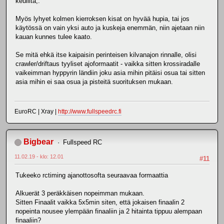
keulilta,.
Myös lyhyet kolmen kierroksen kisat on hyvää hupia, tai jos
käytössä on vain yksi auto ja kuskeja enemmän, niin ajetaan niin
kauan kunnes tulee kaato.
Se mitä ehkä itse kaipaisin perinteisen kilvanajon rinnalle, olisi
crawler/driftaus tyyliset ajoformaatit - vaikka sitten krossiradalle
vaikeimman hyppyrin ländiin joku asia mihin pitäisi osua tai sitten
asia mihin ei saa osua ja pisteitä suorituksen mukaan.
EuroRC | Xray |
http://www.fullspeedrc.fi
Bigbear
Fullspeed RC
11.02.19 - klo: 12.01
#11
Tukeeko rctiming ajanottosofta seuraavaa formaattia
Alkuerät 3 peräkkäisen nopeimman mukaan.
Sitten Finaalit vaikka 5x5min siten, että jokaisen finaalin 2
nopeinta nousee ylempään finaaliin ja 2 hitainta tippuu alempaan
finaaliin?