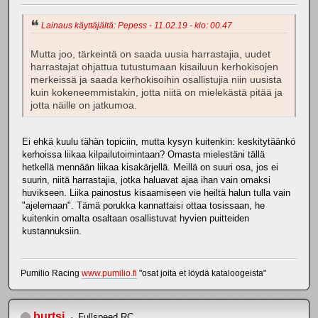
Lainaus käyttäjältä: Pepess - 11.02.19 - klo: 00.47
Mutta joo, tärkeintä on saada uusia harrastajia, uudet
harrastajat ohjattua tutustumaan kisailuun kerhokisojen
merkeissä ja saada kerhokisoihin osallistujia niin uusista
kuin kokeneemmistakin, jotta niitä on mielekästä pitää ja
jotta näille on jatkumoa.
Ei ehkä kuulu tähän topiciin, mutta kysyn kuitenkin: keskitytäänkö
kerhoissa liikaa kilpailutoimintaan? Omasta mielestäni tällä
hetkellä mennään liikaa kisakärjellä. Meillä on suuri osa, jos ei
suurin, niitä harrastajia, jotka haluavat ajaa ihan vain omaksi
huvikseen. Liika painostus kisaamiseen vie heiltä halun tulla vain
"ajelemaan". Tämä porukka kannattaisi ottaa tosissaan, he
kuitenkin omalta osaltaan osallistuvat hyvien puitteiden
kustannuksiin.
Pumilio Racing
www.pumilio.fi
"osat joita et löydä kataloogeista"
burtsi
Fullspeed RC