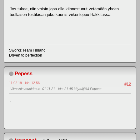
Jos tukee, niin voisin jopa olla kiinnostunut vetämään yhden
tuollaisen testikisan joku kaunis viikonloppu Hakkilassa.
Sworkz Team Finland
Driven to perfection
Pepess
11.02.19 - klo: 12.56
#12
Viimeisin muokkaus
: 01.11.21 - klo: 21.45 käyttäjältä Pepess
.