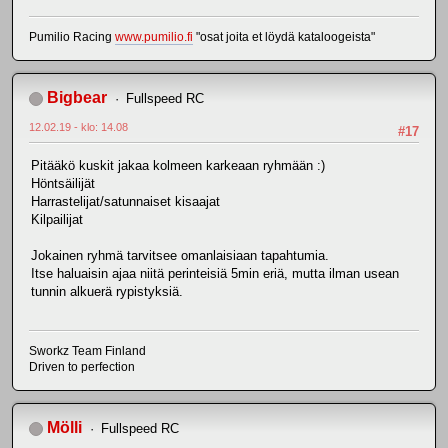
Pumilio Racing
www.pumilio.fi
"osat joita et löydä kataloogeista"
Bigbear
Fullspeed RC
12.02.19 - klo: 14.08
#17
Pitääkö kuskit jakaa kolmeen karkeaan ryhmään :)
Höntsäilijät
Harrastelijat/satunnaiset kisaajat
Kilpailijat
Jokainen ryhmä tarvitsee omanlaisiaan tapahtumia.
Itse haluaisin ajaa niitä perinteisiä 5min eriä, mutta ilman usean
tunnin alkuerä rypistyksiä.
Sworkz Team Finland
Driven to perfection
Mölli
Fullspeed RC