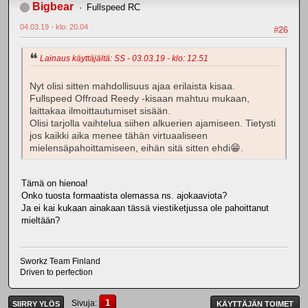
Bigbear
Fullspeed RC
04.03.19 - klo: 20.04
#26
Lainaus käyttäjältä: SS - 03.03.19 - klo: 12.51
Nyt olisi sitten mahdollisuus ajaa erilaista kisaa.
Fullspeed Offroad Reedy -kisaan mahtuu mukaan,
laittakaa ilmoittautumiset sisään.
Olisi tarjolla vaihtelua siihen alkuerien ajamiseen. Tietysti
jos kaikki aika menee tähän virtuaaliseen
mielensäpahoittamiseen, eihän sitä sitten ehdi😁.
Tämä on hienoa!
Onko tuosta formaatista olemassa ns. ajokaaviota?
Ja ei kai kukaan ainakaan tässä viestiketjussa ole pahoittanut
mieltään?
Sworkz Team Finland
Driven to perfection
1
Sivuja
SIIRRY YLÖS
KÄYTTÄJÄN TOIMET