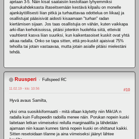
ajetaan 3-5. Näin kisat saataisiin kestoltaan lyhyemmiksi
(aamukahdeksasta iltaseitsemään kestävä kilpailu on monelle
ajankäytöllisesti liian pitkä ja turhauttavaa odottelua on liikaa) ja
osallistujat pääsisivät aidosti kisaamaan "turhan" radan
kiertämisen sijaan. Jos taas osallistujia on vähän, kuten vaikkapa
arki-illan kerhokisoissa, pitäisi jotenkin huolehtia siitä, etteivät
vauhtierot kasva liian suuriksi, kun kaikentasoiset kuskit ovat yhtä
aikaa radalla. Onko se tapa sitten, että pro-kuskit ajaisivat 75%
tehoilla tai jotain vastaavaa, mutta jotain asialle pitäisi mielestäni
tehdä.
Ruusperi
Fullspeed RC
11.02.19 - klo: 10.56
#10
Hyvä avaus Samilta,
yksi oma suosikkiformaatti - mitä ollaan käytetty niin MikUA:n
radalla kuin Fullspeedin radoilla menee näin. Porukan nopein kuski
laitetaan letkan viimeiseksi reilulla marginaalilla ja lähdetään
ajamaan niin kauan kunnes tämä nopein kuski on ohittanut kaikki.
Sitten resetoidaan tilanne ja aina viimeiseksi jäänyt lähtee