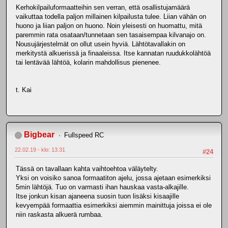
Kerhokilpailuformaatteihin sen verran, että osallistujamäärä
vaikuttaa todella paljon millainen kilpailusta tulee. Liian vähän on
huono ja liian paljon on huono. Noin yleisesti on huomattu, mitä
paremmin rata osataan/tunnetaan sen tasaisempaa kilvanajo on.
Nousujärjestelmät on ollut usein hyviä. Lähtötavallakin on
merkitystä alkuerissä ja finaaleissa. Itse kannatan ruudukkolähtöä
tai lentävää lähtöä, kolarin mahdollisus pienenee.
t. Kai
Bigbear
Fullspeed RC
22.02.19 - klo: 13.31
#24
Tässä on tavallaan kahta vaihtoehtoa väläytelty.
Yksi on voisiko sanoa formaatiton ajelu, jossa ajetaan esimerkiksi
5min lähtöjä. Tuo on varmasti ihan hauskaa vasta-alkajille.
Itse jonkun kisan ajaneena suosin tuon lisäksi kisaajille
kevyempää formaattia esimerkiksi aiemmin mainittuja joissa ei ole
niin raskasta alkuerä rumbaa.