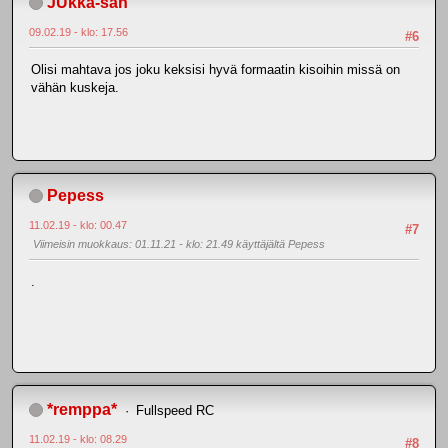
JUkka-san
09.02.19 - klo: 17.56
#6
Olisi mahtava jos joku keksisi hyvä formaatin kisoihin missä on
vähän kuskeja.
Pepess
11.02.19 - klo: 00.47
#7
Viimeisin muokkaus
: 01.11.21 - klo: 21.49 käyttäjältä Pepess
.
*remppa*
Fullspeed RC
11.02.19 - klo: 08.29
#8