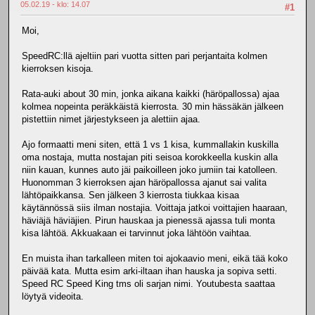
05.02.19 - klo: 14.07
#1
Moi,
SpeedRC:llä ajeltiin pari vuotta sitten pari perjantaita kolmen
kierroksen kisoja.
Rata-auki about 30 min, jonka aikana kaikki (häröpallossa) ajaa
kolmea nopeinta peräkkäistä kierrosta. 30 min hässäkän jälkeen
pistettiin nimet järjestykseen ja alettiin ajaa.
Ajo formaatti meni siten, että 1 vs 1 kisa, kummallakin kuskilla
oma nostaja, mutta nostajan piti seisoa korokkeella kuskin alla
niin kauan, kunnes auto jäi paikoilleen joko jumiin tai katolleen.
Huonomman 3 kierroksen ajan häröpallossa ajanut sai valita
lähtöpaikkansa. Sen jälkeen 3 kierrosta tiukkaa kisaa
käytännössä siis ilman nostajia. Voittaja jatkoi voittajien haaraan,
häviäjä häviäjien. Pirun hauskaa ja pienessä ajassa tuli monta
kisa lähtöä. Akkuakaan ei tarvinnut joka lähtöön vaihtaa.
En muista ihan tarkalleen miten toi ajokaavio meni, eikä tää koko
päivää kata. Mutta esim arki-iltaan ihan hauska ja sopiva setti.
Speed RC Speed King tms oli sarjan nimi. Youtubesta saattaa
löytyä videoita.