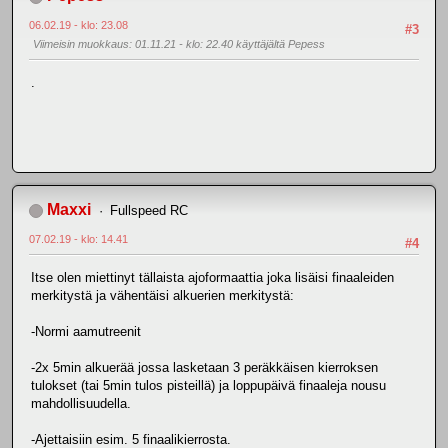
06.02.19 - klo: 23.08
#3
Viimeisin muokkaus
: 01.11.21 - klo: 22.40 käyttäjältä Pepess
.
Maxxi
Fullspeed RC
07.02.19 - klo: 14.41
#4
Itse olen miettinyt tällaista ajoformaattia joka lisäisi finaaleiden
merkitystä ja vähentäisi alkuerien merkitystä:
-Normi aamutreenit
-2x 5min alkuerää jossa lasketaan 3 peräkkäisen kierroksen
tulokset (tai 5min tulos pisteillä) ja loppupäivä finaaleja nousu
mahdollisuudella.
-Ajettaisiin esim. 5 finaalikierrosta.