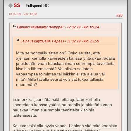
SS
Fullspeed RC
13.02.19 - klo: 12.31
#20
Lainaus käyttäjältä: *remppa* - 12.02.19 - klo: 09.24
Lainaus käyttäjältä: Pepess - 11.02.19 - klo: 23.59
Mitä se höntsäily sitten on? Onko se sitä, että
ajellaan kerholla kavereiden kanssa yhtäaikaa radalla
ja pidetään vaan hauskaa ilman suurempia tavoitteita
kisoihin lähtemisestä? Vai olisiko se jotain
vapaampaa toimintaa tai leikkimielistä ajelua vai
mitä? Millä tavalla seurat voisivat tukea tälläistä
enemmän?
Esimerkiksi juuri tätä: sitä, että ajellaan kerholla
kavereiden kanssa yhtäaikaa radalla ja pidetään vaan
hauskaa ilman suurempia tavoitteita kisoihin
lähtemisestä.
Kalusto voisi olla hyvin vapaa. Lähinnä sitä mitä kaapista