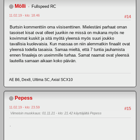
Mölli
Fullspeed RC
11.02.19 - klo: 18.46
#14
Burtsin kommenttiin oma viisisenttinen. Mielestäni parhaat oman
tasoiset kisat ovat olleet juurikin ne missä on mukana myös ne
kovimmat kuskit ja sitä myötä yleensä myös suuri joukko
tavallisia kuolevaisia. Kun massaa on niin alemmatkin finaalit ovat
yleensä todella tasaisia. Samaa mieltä, että 7 tuntia jauhamista
ennen finaaleja on useimmille turhaa. Samat naamat ovat yleensä
lauteilla samaan aikaan koko päivän.
AE B6, Dex8, Ultima SC, Axial SCX10
Pepess
11.02.19 - klo: 23.59
#15
Viimeisin muokkaus
: 01.11.21 - klo: 21.42 käyttäjältä Pepess
.