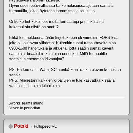
käytettävistä ajoformaateista.
Hyvin usein epävirallisissa tai kerhokisoissa ajetaan samalla
formaatilla, joita käytetään isommissa kilpailuissa.
Onko kerhot kokeilleet muita formaatteja ja minkälaisia
kokemuksia niistä on saatu?
Ehkä kimmokkeena tähän kirjoitukseen oli viimeisin FORS kisa,
joka oli loistavaa viihdetta. Kuitenkin tuntui turhauttavalta ajaa
0900-1600 harjoituksia ja alkueriä, jotta saatiin samat kaverit
samoihin finaaleihin kuin aina ennenkin. Millä formaatilla
saataisiin enemmän kilvanajoa?
PS. En koe esim WJ:n, SC:n enkä FinnTrackin olevan kerhokisa
sarjoja.
PPS. Mielestäni kaikkien kilpailujen ei tule kasvattaa kisaajia
varsinaisiin isoihin kilpailuihin.
Sworkz Team Finland
Driven to perfection
Potski
Fullspeed RC