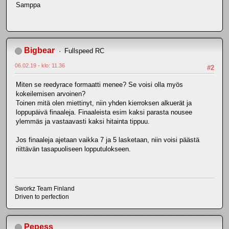
Samppa
Bigbear
Fullspeed RC
06.02.19 - klo: 11.36
#2
Miten se reedyrace formaatti menee? Se voisi olla myös
kokeilemisen arvoinen?
Toinen mitä olen miettinyt, niin yhden kierroksen alkuerät ja
loppupäivä finaaleja. Finaaleista esim kaksi parasta nousee
ylemmäs ja vastaavasti kaksi hitainta tippuu.
Jos finaaleja ajetaan vaikka 7 ja 5 lasketaan, niin voisi päästä
riittävän tasapuoliseen lopputulokseen.
Sworkz Team Finland
Driven to perfection
Pepess