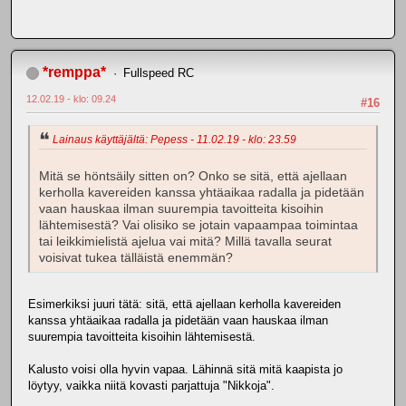
*remppa*
Fullspeed RC
12.02.19 - klo: 09.24
#16
Lainaus käyttäjältä: Pepess - 11.02.19 - klo: 23.59
Mitä se höntsäily sitten on? Onko se sitä, että ajellaan
kerholla kavereiden kanssa yhtäaikaa radalla ja pidetään
vaan hauskaa ilman suurempia tavoitteita kisoihin
lähtemisestä? Vai olisiko se jotain vapaampaa toimintaa
tai leikkimielistä ajelua vai mitä? Millä tavalla seurat
voisivat tukea tälläistä enemmän?
Esimerkiksi juuri tätä: sitä, että ajellaan kerholla kavereiden
kanssa yhtäaikaa radalla ja pidetään vaan hauskaa ilman
suurempia tavoitteita kisoihin lähtemisestä.
Kalusto voisi olla hyvin vapaa. Lähinnä sitä mitä kaapista jo
löytyy, vaikka niitä kovasti parjattuja "Nikkoja".