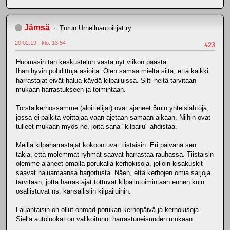
Jämsä
Turun Urheiluautoilijat ry
20.02.19 - klo: 13.54
#23
Huomasin tän keskustelun vasta nyt viikon päästä.
Ihan hyvin pohdittuja asioita. Olen samaa mieltä siitä, että kaikki
harrastajat eivät halua käydä kilpailuissa. Silti heitä tarvitaan
mukaan harrastukseen ja toimintaan.
Torstaikerhossamme (aloittelijat) ovat ajaneet 5min yhteislähtöjä,
jossa ei palkita voittajaa vaan ajetaan samaan aikaan. Niihin ovat
tulleet mukaan myös ne, joita sana "kilpailu" ahdistaa.
Meillä kilpaharrastajat kokoontuvat tiistaisin. Eri päivänä sen
takia, että molemmat ryhmät saavat harrastaa rauhassa. Tiistaisin
olemme ajaneet omalla porukalla kerhokisoja, jolloin kisakuskit
saavat haluamaansa harjoitusta. Näen, että kerhojen omia sarjoja
tarvitaan, jotta harrastajat tottuvat kilpailutoimintaan ennen kuin
osallistuvat ns. kansallisiin kilpailuihin.
Lauantaisin on ollut onroad-porukan kerhopäivä ja kerhokisoja.
Siellä autoluokat on valikoitunut harrastuneisuuden mukaan.