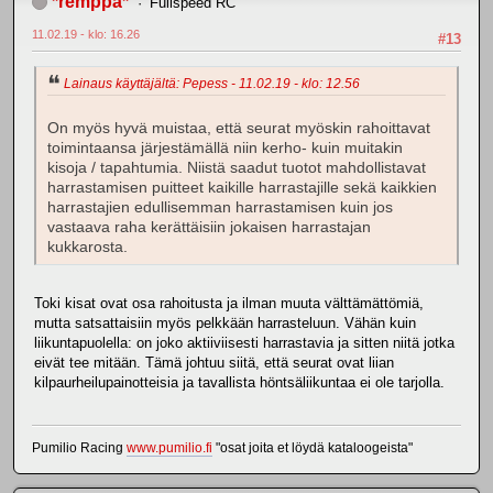
*remppa*
Fullspeed RC
11.02.19 - klo: 16.26
#13
Lainaus käyttäjältä: Pepess - 11.02.19 - klo: 12.56
On myös hyvä muistaa, että seurat myöskin rahoittavat
toimintaansa järjestämällä niin kerho- kuin muitakin
kisoja / tapahtumia. Niistä saadut tuotot mahdollistavat
harrastamisen puitteet kaikille harrastajille sekä kaikkien
harrastajien edullisemman harrastamisen kuin jos
vastaava raha kerättäisiin jokaisen harrastajan
kukkarosta.
Toki kisat ovat osa rahoitusta ja ilman muuta välttämättömiä,
mutta satsattaisiin myös pelkkään harrasteluun. Vähän kuin
liikuntapuolella: on joko aktiiviisesti harrastavia ja sitten niitä jotka
eivät tee mitään. Tämä johtuu siitä, että seurat ovat liian
kilpaurheilupainotteisia ja tavallista höntsäliikuntaa ei ole tarjolla.
Pumilio Racing
www.pumilio.fi
"osat joita et löydä kataloogeista"