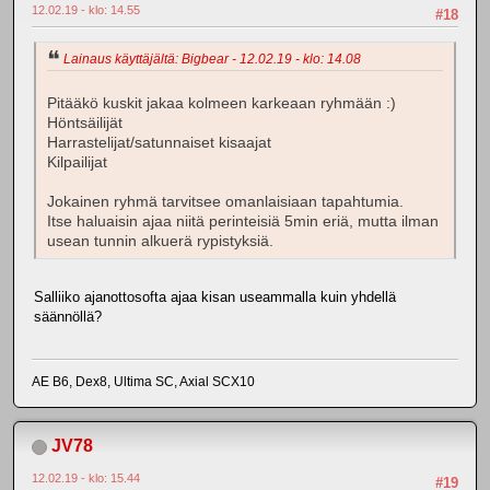
12.02.19 - klo: 14.55
#18
Lainaus käyttäjältä: Bigbear - 12.02.19 - klo: 14.08
Pitääkö kuskit jakaa kolmeen karkeaan ryhmään :)
Höntsäilijät
Harrastelijat/satunnaiset kisaajat
Kilpailijat
Jokainen ryhmä tarvitsee omanlaisiaan tapahtumia.
Itse haluaisin ajaa niitä perinteisiä 5min eriä, mutta ilman
usean tunnin alkuerä rypistyksiä.
Salliiko ajanottosofta ajaa kisan useammalla kuin yhdellä
säännöllä?
AE B6, Dex8, Ultima SC, Axial SCX10
JV78
12.02.19 - klo: 15.44
#19