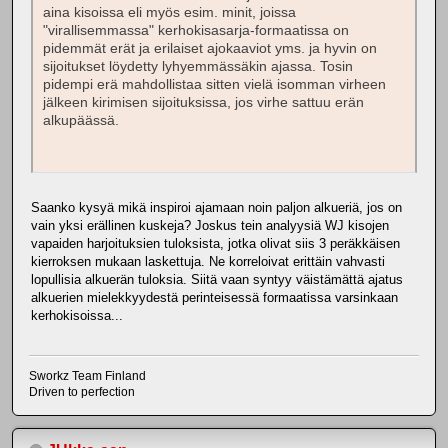
aina kisoissa eli myös esim. minit, joissa
"virallisemmassa" kerhokisasarja-formaatissa on
pidemmät erät ja erilaiset ajokaaviot yms. ja hyvin on
sijoitukset löydetty lyhyemmässäkin ajassa. Tosin
pidempi erä mahdollistaa sitten vielä isomman virheen
jälkeen kirimisen sijoituksissa, jos virhe sattuu erän
alkupäässä.
Saanko kysyä mikä inspiroi ajamaan noin paljon alkueriä, jos on
vain yksi erällinen kuskeja? Joskus tein analyysiä WJ kisojen
vapaiden harjoituksien tuloksista, jotka olivat siis 3 peräkkäisen
kierroksen mukaan laskettuja. Ne korreloivat erittäin vahvasti
lopullisia alkuerän tuloksia. Siitä vaan syntyy väistämättä ajatus
alkuerien mielekkyydestä perinteisessä formaatissa varsinkaan
kerhokisoissa...
Sworkz Team Finland
Driven to perfection