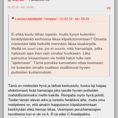
11.02.19 - klo: 10.30
#9
Lainaus käyttäjältä: *remppa* - 11.02.19 - klo: 08.29
Ei ehkä kuulu tähän topiciin, mutta kysyn kuitenkin:
keskitytäänkö kerhoissa liikaa kilpailutoimintaan? Omasta
mielestäni tällä hetkellä mennään liikaa kisakärjellä.
Meillä on suuri osa, jos ei suurin, niitä harrastajia, jotka
haluavat ajaa ihan vain omaksi huvikseen. Liika
painostus kisaamiseen vie heiltä halun tulla vain
"ajelemaan". Tämä porukka kannattaisi ottaa tosissaan,
he kuitenkin omalta osaltaan osallistuvat hyvien
puitteiden kustannuksiin.
Tämä on mielestäni hyvä ja tärkeä keskustelu, koska laji kaipaa
ehdottomasti lisää harrastajia joka tasolle hyvien puitteiden
mahdollistamiseksi meille kaikille. Rempalta myös hyvä pointti.
Tiedän tämän olevan arka ja tunteita herättävä aihe, mutta oma
mielipiteeni on, että ainakin huipputason kilpailutoimintaan
keskitytään ehkä hieman liikaa. Useimpien perusharrastajien
tavoitteena kun ei ole se A, B tai edes C-finaalipaikka