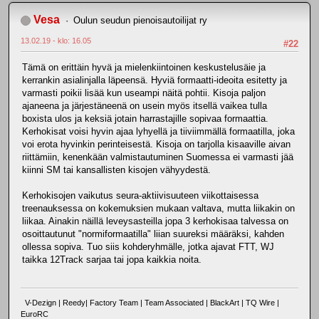
Vesa
Oulun seudun pienoisautoilijat ry
13.02.19 - klo: 16.05
#22
Tämä on erittäin hyvä ja mielenkiintoinen keskustelusäie ja
kerrankin asialinjalla läpeensä. Hyviä formaatti-ideoita esitetty ja
varmasti poikii lisää kun useampi näitä pohtii. Kisoja paljon
ajaneena ja järjestäneenä on usein myös itsellä vaikea tulla
boxista ulos ja keksiä jotain harrastajille sopivaa formaattia.
Kerhokisat voisi hyvin ajaa lyhyellä ja tiiviimmällä formaatilla, joka
voi erota hyvinkin perinteisestä. Kisoja on tarjolla kisaaville aivan
riittämiin, kenenkään valmistautuminen Suomessa ei varmasti jää
kiinni SM tai kansallisten kisojen vähyydestä.
Kerhokisojen vaikutus seura-aktiivisuuteen viikottaisessa
treenauksessa on kokemuksien mukaan valtava, mutta liikakin on
liikaa. Ainakin näillä leveysasteilla jopa 3 kerhokisaa talvessa on
osoittautunut "normiformaatilla" liian suureksi määräksi, kahden
ollessa sopiva. Tuo siis kohderyhmälle, jotka ajavat FTT, WJ
taikka 12Track sarjaa tai jopa kaikkia noita.
V-Dezign | Reedy| Factory Team | Team Associated | BlackArt | TQ Wire |
EuroRC