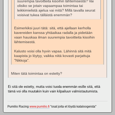
suurempia tavoitteita kisoihin lähtemisestä? Vai
olisiko se jotain vapaampaa toimintaa tai
leikkimielistä ajelua vai mitä? Millä tavalla seurat
voisivat tukea tälläistä enemmän?
Esimerkiksi juuri tätä: sitä, että ajellaan kerholla
kavereiden kanssa yhtäaikaa radalla ja pidetään
vaan hauskaa ilman suurempia tavoitteita kisoihin
lähtemisestä.
Kalusto voisi olla hyvin vapaa. Lähinnä sitä mitä
kaapista jo löytyy, vaikka niitä kovasti parjattuja
"Nikkoja".
Miten tätä toimintaa on estetty?
Ei sitä ole estetty, mutta voisi tuoda enemmän esille sitä, että
tämä voi olla muutakin kuin vain kilpailuun valmistautumista.
Pumilio Racing
www.pumilio.fi
"osat joita et löydä kataloogeista"