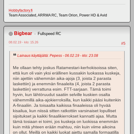
Hobbyfactory.fi
Team Associated, ARRMA RC, Team Orion, Power HD & Avid
Bigbear
Fullspeed RC
08.02.19 - klo: 15.26
#5
Lainaus käyttäjältä: Pepess - 06.02.19 - klo: 23.08
Me ollaan tehty joskus Ratamestari-kerhokisoissa siten,
että kun oli vain yksi erällinen kussakin luokassa kuskeja,
niin ajettiin vähemmän aika-ajoja (3, joista 2 parasta
laskettiin) ja enemmän finaaleita (4, joista 2 parasta
laskettiin) verrattuna esim. FTT-sarjaan. Tämä toimi
hyvin, kun lähtöruudut saatiin selville kuskien osalta
vähemmillä aika-ajokierroksilla, kun kaikki pääsi kuitenkin
A-finaaliin. Ja toisaalta kaikissa finaaleissa oli hyvää
kisailua, kun niissä sitten ratkottiin varsinaiset lopulliset
sijoitukset ja kaikki finaalikierrokset kannatti ajaa. Mutta
tämä tosiaan ei toimi, jos kuskeja on luokissa enemmän
kuin mitä yhteen erään mahtuu, niin kuin viime aikoina
on ollut. Meillä on kaikki luokat ajettu samalla formaatilla