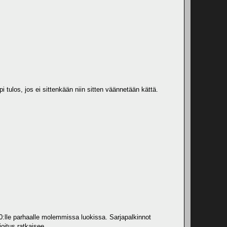
pi tulos, jos ei sittenkään niin sitten väännetään kättä.
10:lle parhaalle molemmissa luokissa. Sarjapalkinnot
oitus ratkaisee.