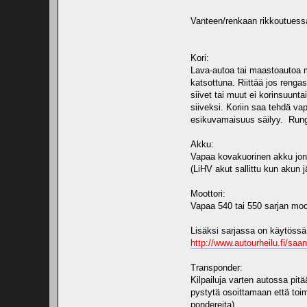
Vanteen/renkaan rikkoutuess
Kori:
Lava-autoa tai maastoautoa m
katsottuna. Riittää jos rengas
siivet tai muut ei korinsuunta
siiveksi. Koriin saa tehdä va
esikuvamaisuus säilyy. Rungo
Akku:
Vapaa kovakuorinen akku jonk
(LiHV akut sallittu kun akun
Moottori:
Vapaa 540 tai 550 sarjan moott
Lisäksi sarjassa on käytössä
http://www.autourheilu.fi/saan
Transponder:
Kilpailuja varten autossa pitä
pystytä osoittamaan että toimi
pondereita).