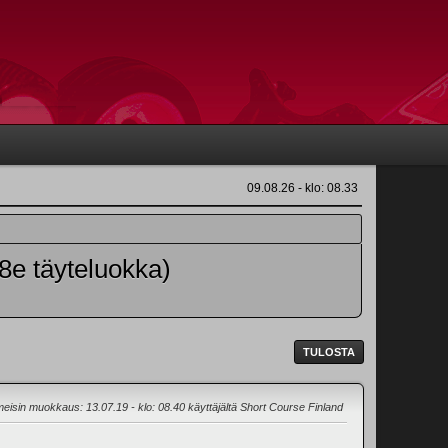
09.08.26 - klo: 08.33
e täyteluokka)
TULOSTA
meisin muokkaus
: 13.07.19 - klo: 08.40 käyttäjältä Short Course Finland