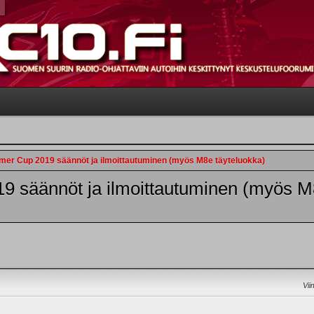
er Cup 2019 säännöt ja ilmoittautuminen (myös M8e täyteluokka)
 säännöt ja ilmoittautuminen (myös M8
Vii