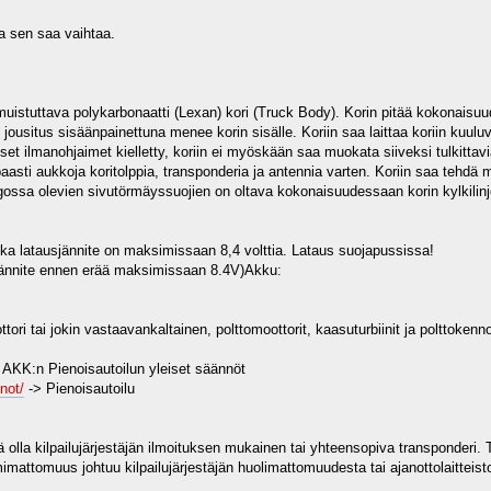
a sen saa vaihtaa.
uistuttava polykarbonaatti (Lexan) kori (Truck Body). Korin pitää kokonaisuud
 jousitus sisäänpainettuna menee korin sisälle. Koriin saa laittaa koriin kuulu
iset ilmanohjaimet kielletty, koriin ei myöskään saa muokata siiveksi tulkittav
paasti aukkoja koritolppia, transponderia ja antennia varten. Koriin saa tehdä 
ssa olevien sivutörmäyssuojien on oltava kokonaisuudessaan korin kylkilinjoje
a latausjännite on maksimissaan 8,4 volttia. Lataus suojapussissa!
 jännite ennen erää maksimissaan 8.4V)Akku:
ori tai jokin vastaavankaltainen, polttomoottorit, kaasuturbiinit ja polttokennot
 AKK:n Pienoisautoilun yleiset säännöt
not/
-> Pienoisautoilu
ä olla kilpailujärjestäjän ilmoituksen mukainen tai yhteensopiva transponderi. T
mattomuus johtuu kilpailujärjestäjän huolimattomuudesta tai ajanottolaitteiston 