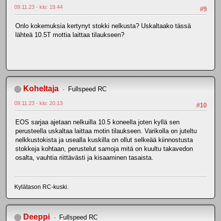
09.11.23 - klo: 19.44
#9
Onlo kokemuksia kertynyt stokki nelkusta? Uskaltaako tässä
lähteä 10.5T mottia laittaa tilaukseen?
Koheltaja
Fullspeed RC
09.11.23 - klo: 20.13
#10
EOS sarjaa ajetaan nelkuilla 10.5 koneella joten kyllä sen
perusteella uskaltaa laittaa motin tilaukseen. Varikolla on juteltu
nelkkustokista ja usealla kuskilla on ollut selkeää kiinnostusta
stokkeja kohtaan, perustelut samoja mitä on kuultu takavedon
osalta, vauhtia riittävästi ja kisaaminen tasaista.
Kylätason RC-kuski.
Deeppi
Fullspeed RC