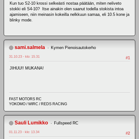
Kun tuo S2-10 krossi selkeästi nostaa päätään, miten neliveto
stokki eli S4-10? Itse ainakin olen saanut todella stokista intoa
ajamiseen, niin meinasin kokeilla nelkkuun samaa, eli 10.5 kone ja
blinky mode.
sami.salmela
Kymen Pienoisautokerho
31.10.23 - klo: 15.31
#1
JIHUU!! MUKANA!
FAST MOTORS RC
YOKOMO / WIRC / REDS RACING
Sauli Lumikko
Fullspeed RC
01.11.23 - klo: 13.34
#2