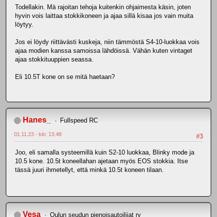
Todellakin. Mä rajoitan tehoja kuitenkin ohjaimesta käsin, joten
hyvin vois laittaa stokkikoneen ja ajaa sillä kisaa jos vain muita
löytyy.
Jos ei löydy riittävästi kuskeja, niin tämmöstä S4-10-luokkaa vois
ajaa modien kanssa samoissa lähdöissä. Vähän kuten vintaget
ajaa stokkituuppien seassa.
Eli 10.5T kone on se mitä haetaan?
Hanes_
Fullspeed RC
01.11.23 - klo: 13.48
#3
Joo, eli samalla systeemillä kuin S2-10 luokkaa, Blinky mode ja
10.5 kone. 10.5t koneellahan ajetaan myös EOS stokkia. Itse
tässä juuri ihmetellyt, että minkä 10.5t koneen tilaan.
Vesa
Oulun seudun pienoisautoilijat ry