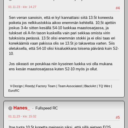
01.11.23 - klo: 14.27
#4
Sen verran sanoisin, että ei kyl kannattaisi siitä 13.5t koneesta
poiketa jos nelkkustokkia aikoo enemmän kehitellä. 10,5t ajettiin
joskus 3-4v sitten kesällä S4-10 luokkaa maastosarjassa, ja
tulokset oli A-fin tason kuskeilla vain pari sekkaa omista virin
tuloksista perässä. 13.5t olisi enemmän stokki ja ei olisi taas eri
konekäämiä vaan pakissa olis se 13.5t jo takavetoa varten. Siis
oletuksella, että S4-10 olisi kisaluokkana toisena päivänä kuin S2-
10.
Jos oikeasti on porukkaa niin kyseinen luokka voi olla mukana
ens kesän maastosarjassa kuten S2-10 myös jo ollut.
V-Dezign | Reedy| Factory Team | Team Associated | BlackArt | TQ Wire |
EuroRC
Hanes_
Fullspeed RC
01.11.23 - klo: 15.02
#5
Itse tuota 10.5t konetta meinasin siksi, että sillä ajetaan EOS