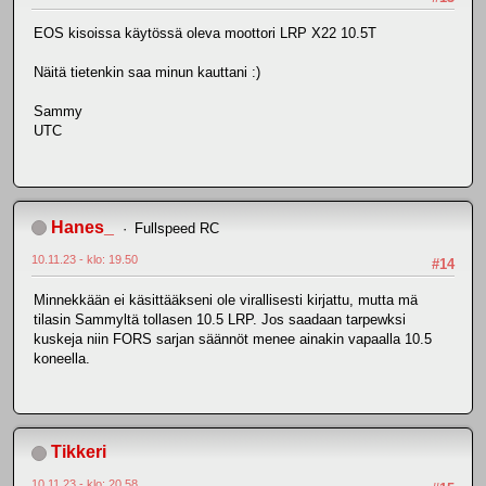
EOS kisoissa käytössä oleva moottori LRP X22 10.5T
Näitä tietenkin saa minun kauttani :)
Sammy
UTC
Hanes_
Fullspeed RC
10.11.23 - klo: 19.50
#14
Minnekkään ei käsittääkseni ole virallisesti kirjattu, mutta mä
tilasin Sammyltä tollasen 10.5 LRP. Jos saadaan tarpewksi
kuskeja niin FORS sarjan säännöt menee ainakin vapaalla 10.5
koneella.
Tikkeri
10.11.23 - klo: 20.58