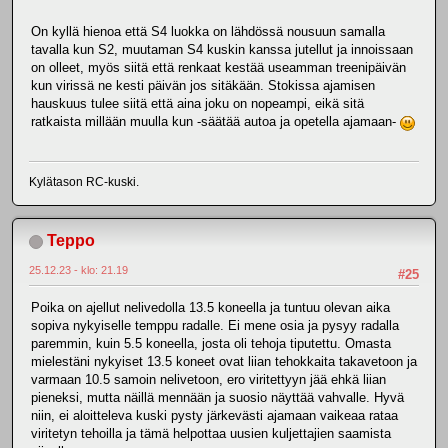
On kyllä hienoa että S4 luokka on lähdössä nousuun samalla
tavalla kun S2, muutaman S4 kuskin kanssa jutellut ja innoissaan
on olleet, myös siitä että renkaat kestää useamman treenipäivän
kun virissä ne kesti päivän jos sitäkään. Stokissa ajamisen
hauskuus tulee siitä että aina joku on nopeampi, eikä sitä
ratkaista millään muulla kun -säätää autoa ja opetella ajamaan-
Kylätason RC-kuski.
Teppo
25.12.23 - klo: 21.19
#25
Poika on ajellut nelivedolla 13.5 koneella ja tuntuu olevan aika
sopiva nykyiselle temppu radalle. Ei mene osia ja pysyy radalla
paremmin, kuin 5.5 koneella, josta oli tehoja tiputettu. Omasta
mielestäni nykyiset 13.5 koneet ovat liian tehokkaita takavetoon ja
varmaan 10.5 samoin nelivetoon, ero viritettyyn jää ehkä liian
pieneksi, mutta näillä mennään ja suosio näyttää vahvalle. Hyvä
niin, ei aloitteleva kuski pysty järkevästi ajamaan vaikeaa rataa
viritetyn tehoilla ja tämä helpottaa uusien kuljettajien saamista