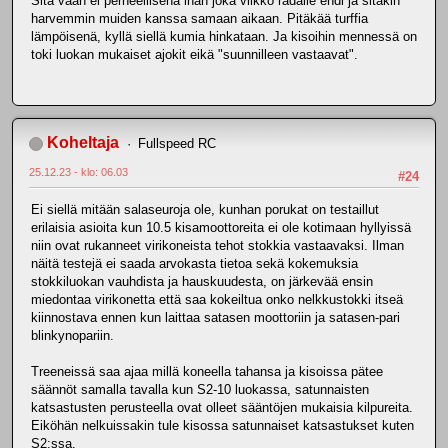
Sitä vaan ei perheellisenä ihan joka viikko radalle ehdi ja sitäkin
harvemmin muiden kanssa samaan aikaan. Pitäkää turffia
lämpöisenä, kyllä siellä kumia hinkataan. Ja kisoihin mennessä on
toki luokan mukaiset ajokit eikä "suunnilleen vastaavat".
Koheltaja
Fullspeed RC
25.12.23 - klo: 06.03
#24
Ei siellä mitään salaseuroja ole, kunhan porukat on testaillut
erilaisia asioita kun 10.5 kisamoottoreita ei ole kotimaan hyllyissä
niin ovat rukanneet virikoneista tehot stokkia vastaavaksi. Ilman
näitä testejä ei saada arvokasta tietoa sekä kokemuksia
stokkiluokan vauhdista ja hauskuudesta, on järkevää ensin
miedontaa virikonetta että saa kokeiltua onko nelkkustokki itseä
kiinnostava ennen kun laittaa satasen moottoriin ja satasen-pari
blinkynopariin.
Treeneissä saa ajaa millä koneella tahansa ja kisoissa pätee
säännöt samalla tavalla kun S2-10 luokassa, satunnaisten
katsastusten perusteella ovat olleet sääntöjen mukaisia kilpureita.
Eiköhän nelkuissakin tule kisossa satunnaiset katsastukset kuten
S2:ssa.