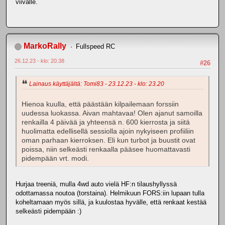
viivalle.
MarkoRally
Fullspeed RC
26.12.23 - klo: 20.38
#26
Lainaus käyttäjältä: Tomi83 - 23.12.23 - klo: 23.20
Hienoa kuulla, että päästään kilpailemaan forssiin
uudessa luokassa. Aivan mahtavaa! Olen ajanut samoilla
renkailla 4 päivää ja yhteensä n. 600 kierrosta ja siitä
huolimatta edellisellä sessiolla ajoin nykyiseen profiiliin
oman parhaan kierroksen. Eli kun turbot ja buustit ovat
poissa, niin selkeästi renkaalla pääsee huomattavasti
pidempään vrt. modi.
Hurjaa treeniä, mulla 4wd auto vielä HF:n tilaushyllyssä
odottamassa noutoa (torstaina). Helmikuun FORS:iin lupaan tulla
koheltamaan myös sillä, ja kuulostaa hyvälle, että renkaat kestää
selkeästi pidempään :)