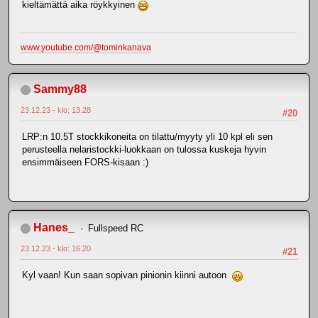
kieltämättä aika röykkyinen
www.youtube.com/@tominkanava
Sammy88
23.12.23 - klo: 13.28
#20
LRP:n 10.5T stockkikoneita on tilattu/myyty yli 10 kpl eli sen
perusteella nelaristockki-luokkaan on tulossa kuskeja hyvin
ensimmäiseen FORS-kisaan :)
Hanes_
Fullspeed RC
23.12.23 - klo: 16.20
#21
Kyl vaan! Kun saan sopivan pinionin kiinni autoon