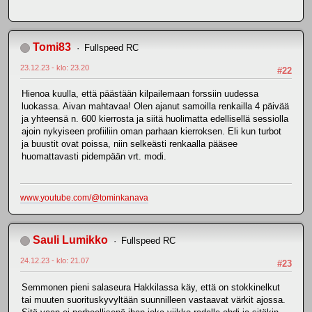
Tomi83
Fullspeed RC
23.12.23 - klo: 23.20
#22
Hienoa kuulla, että päästään kilpailemaan forssiin uudessa
luokassa. Aivan mahtavaa! Olen ajanut samoilla renkailla 4 päivää
ja yhteensä n. 600 kierrosta ja siitä huolimatta edellisellä sessiolla
ajoin nykyiseen profiiliin oman parhaan kierroksen. Eli kun turbot
ja buustit ovat poissa, niin selkeästi renkaalla pääsee
huomattavasti pidempään vrt. modi.
www.youtube.com/@tominkanava
Sauli Lumikko
Fullspeed RC
24.12.23 - klo: 21.07
#23
Semmonen pieni salaseura Hakkilassa käy, että on stokkinelkut
tai muuten suorituskyvyltään suunnilleen vastaavat värkit ajossa.