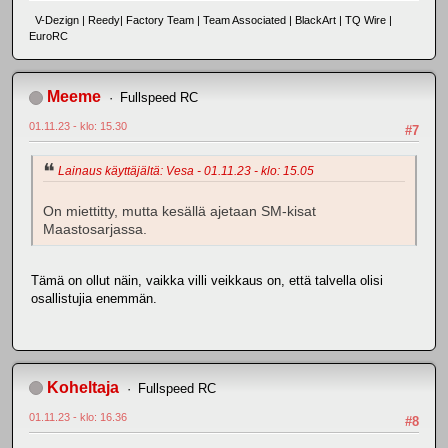
V-Dezign | Reedy| Factory Team | Team Associated | BlackArt | TQ Wire |
EuroRC
Meeme
Fullspeed RC
01.11.23 - klo: 15.30
#7
Lainaus käyttäjältä: Vesa - 01.11.23 - klo: 15.05
On miettitty, mutta kesällä ajetaan SM-kisat
Maastosarjassa.
Tämä on ollut näin, vaikka villi veikkaus on, että talvella olisi
osallistujia enemmän.
Koheltaja
Fullspeed RC
01.11.23 - klo: 16.36
#8