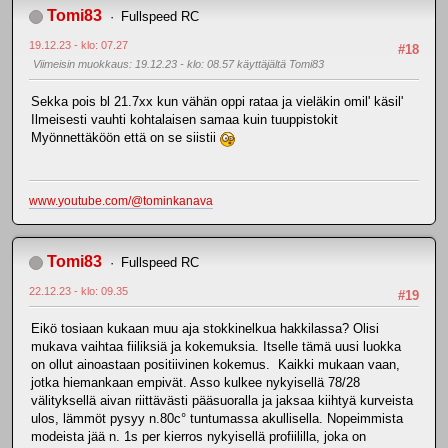
Tomi83
Fullspeed RC
19.12.23 - klo: 07.27
#18
Viimeisin muokkaus
: 19.12.23 - klo: 08.57 käyttäjältä Tomi83
Sekka pois bl 21.7xx kun vähän oppi rataa ja vieläkin omil' käsil'
Ilmeisesti vauhti kohtalaisen samaa kuin tuuppistokit
Myönnettäköön että on se siistii
www.youtube.com/@tominkanava
Tomi83
Fullspeed RC
22.12.23 - klo: 09.35
#19
Eikö tosiaan kukaan muu aja stokkinelkua hakkilassa? Olisi
mukava vaihtaa fiiliksiä ja kokemuksia. Itselle tämä uusi luokka
on ollut ainoastaan positiivinen kokemus. Kaikki mukaan vaan,
jotka hiemankaan empivät. Asso kulkee nykyisellä 78/28
välityksellä aivan riittävästi pääsuoralla ja jaksaa kiihtyä kurveista
ulos, lämmöt pysyy n.80c° tuntumassa akullisella. Nopeimmista
modeista jää n. 1s per kierros nykyisellä profiililla, joka on