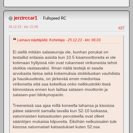
jerzirccar1
Fullspeed RC
26.12.23 - klo: 21.55
#27
Lainaus käyttäjältä: Koheltaja - 25.12.23 - klo: 06.03
Ei siellä mitään salaseuroja ole, kunhan porukat on
testaillut erilaisia asioita kun 10.5 kisamoottoreita ei ole
kotimaan hyllyissä niin ovat rukanneet virikoneista tehot
stokkia vastaavaksi. Ilman näitä testejä ei saada
arvokasta tietoa sekä kokemuksia stokkiluokan vauhdista
ja hauskuudesta, on järkevää ensin miedontaa
virikonetta että saa kokeiltua onko nelkkustokki itseä
kiinnostava ennen kun laittaa satasen moottoriin ja
satasen-pari blinkynopariin.
Treeneissä saa ajaa millä koneella tahansa ja kisoissa
pätee säännöt samalla tavalla kun S2-10 luokassa,
satunnaisten katsastusten perusteella ovat olleet
sääntöjen mukaisia kilpureita. Eiköhän nelkuissakin tule
kisossa satunnaiset katsastukset kuten S2:ssa.