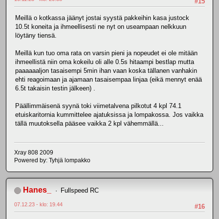
#15
Meillä o kotkassa jäänyt jostai syystä pakkeihin kasa justock
10.5t koneita ja ihmeellisesti ne nyt on useampaan nelkkuun
löytäny tiensä.
Meillä kun tuo oma rata on varsin pieni ja nopeudet ei ole mitään
ihmeellistä niin oma kokeilu oli alle 0.5s hitaampi bestlap mutta
paaaaaaljon tasaisempi 5min ihan vaan koska tällanen vanhakin
ehti reagoimaan ja ajamaan tasaisempaa linjaa (eikä mennyt enää
6.5t takaisin testin jälkeen) .
Päällimmäisenä syynä toki viimetalvena pilkotut 4 kpl 74.1
etuiskaritornia kummittelee ajatuksissa ja lompakossa. Jos vaikka
tällä muutoksella pääsee vaikka 2 kpl vähemmällä...
Xray 808 2009
Powered by: Tyhjä lompakko
Hanes_
Fullspeed RC
07.12.23 - klo: 19.44
#16