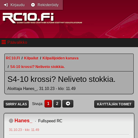
Kirjaudu
Rekisteröidy
Päävalikko
RC10.FI
/
Kilpailut
/
Kilpailijoiden kanava
/
S4-10 krossi? Neliveto stokkia.
S4-10 krossi? Neliveto stokkia.
Aloittaja Hanes_, 31.10.23 - klo: 11.49
1
2
Sivuja
SIIRRY ALAS
KÄYTTÄJÄN TOIMET
Hanes_
Fullspeed RC
31.10.23 - klo: 11.49