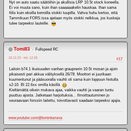
Nyt on auto saatu säätöihin ja akullisia LRP 10.5t stock koneella.
Ei voi muuta sano, kuin ihan saaaaaakelin hauskaa. Ihan sama
fiilis kuin ekoilla kerroilla stokki tuupilla. Vahva huhu kertoo, että
Tammikuun FORS:issa ajetaan myös stokki nelkkua, jos kuskeja
tulee tarpeeksi lauteille.
Tomi83
Fullspeed RC
18.12.23 - klo: 12.26
#17
Laitoin b74.1 ikuisuuden vanhan graupnerin 10.5t mosan ja ajoin
pikaisesti pari akkua välityksellä 26/78. Moottori ei juurikaan
kuumentunut ja pääsuoralla vauhti oli sama kuin loppuun hiotulla
s2-10. Bl 22.6xx omilla käsillä
Kieltämättä oikein mukava ajaa, vaikka vauhti ja vaaran tuntu
puuttuu ajosta. Jatketaan harjoituksia... Ilmoittautuminen jo
seuraavaan forssiin laitettu, toivottavasti saadaan tarpeeksi ajajia.
www.youtube.com/@tominkanava