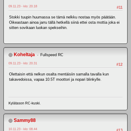
09.11.23 - klo: 20.18
#11
Stokki tuupin huumassa se tämä nelkku nostaa myös päätään.
Oikeastaan ainoa jarru tällä hetkellä siinä ettei osta mottia joka ei
sitten sovikaan luokan spekseihin.
Koheltaja
Fullspeed RC
09.11.23 - klo: 20.31
#12
Olettaisin että nelkun osalta mentäisiin samalla tavalla kun
takavedoissa, vapaa 10.5T moottori ja nopari blinkylle.
Kylätason RC-kuski.
Sammy88
10.11.23 - klo: 08.44
#13