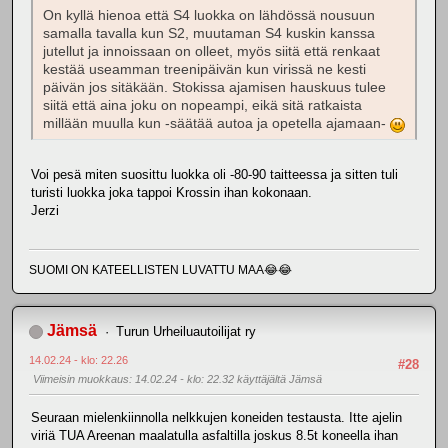
On kyllä hienoa että S4 luokka on lähdössä nousuun
samalla tavalla kun S2, muutaman S4 kuskin kanssa
jutellut ja innoissaan on olleet, myös siitä että renkaat
kestää useamman treenipäivän kun virissä ne kesti
päivän jos sitäkään. Stokissa ajamisen hauskuus tulee
siitä että aina joku on nopeampi, eikä sitä ratkaista
millään muulla kun -säätää autoa ja opetella ajamaan-
Voi pesä miten suosittu luokka oli -80-90 taitteessa ja sitten tuli
turisti luokka joka tappoi Krossin ihan kokonaan.
Jerzi
SUOMI ON KATEELLISTEN LUVATTU MAA😂😂
Jämsä
Turun Urheiluautoilijat ry
14.02.24 - klo: 22.26
#28
Viimeisin muokkaus
: 14.02.24 - klo: 22.32 käyttäjältä Jämsä
Seuraan mielenkiinnolla nelkkujen koneiden testausta. Itte ajelin
viriä TUA Areenan maalatulla asfaltilla joskus 8.5t koneella ihan