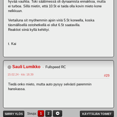
hyvää vauhtia. Toki säätimessä oli dynaamista ennakkoa, mutta
ei turboa. Sillä mietin, että 10.5t ei taida olla kovin mieto kone
nelkkuun.
Vertailuna sit myöhemmin ajoin viriä 5.5t koneella, koska
täsmällisellä ostohetkellä ei ollut 6.5t saatavilla.
Reaktiot siinä kyllä kehittyi.
t. Kai
Sauli Lumikko
Fullspeed RC
15.02.24 - klo: 18.39
#29
Tiedä onko mieto, mutta auto pysyy selvästi paremmin
hanskassa.
1
2
Sivuja
SIIRRY YLÖS
KÄYTTÄJÄN TOIMET