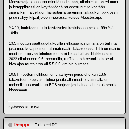
Maastosarja kannattaa miettiä uudestaan, ulkolajeihin on eri autot
ja kymppikrossi on käytännössä muodostunut pelkästään
sisälajiksi. Talvella on harrastajilla paremmin aikaa kymppikrossiin
ja se näkyy kilpailijoiden määrässä versus Maastosarja.
S4-10, harkitaan mutta toistaiseksi keskitytään pelkästään S2-
10:iin.
13.5 moottori saattaa olla kovilla nelkussa jos pintana on turffi tai
joku muu kovapitoinen ratamateriaali. Takavedossa 13.5 on mainio
moottori, sopivan tehokas mutta ei liikaa kulkua. Nelkkua ajoin
2022 alkukauden 9.5 moottorilla, turffilla sekä betonilla ja se oli
kiva ajaa mutta eroa oli 5.5-6.5 vireihin huimasti.
10.5T moottori nelkkuun on yhtä hyvin perusteltu kun 13.5T
takavetoon, sopivasti tehoa ja oikealla moottorivalinnalla on
mahdollisuus osaliistua EOS sarjaan jos haluaa lähteä ulkomaille
kisaamaan.
Kylätason RC-kuski.
Deeppi
Fullspeed RC