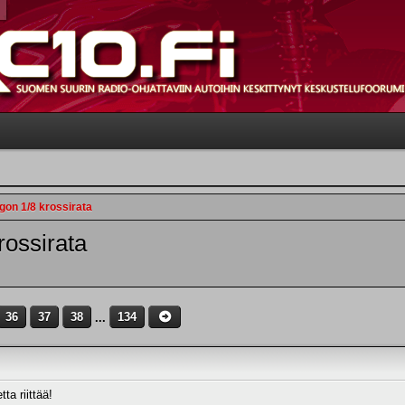
gon 1/8 krossirata
rossirata
36
37
38
...
134
ta riittää!