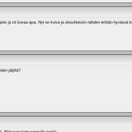
 pois ja sit kovaa ajoa. Nyt on kuiva ja olosuhteisiin nähden erittäin hyvässä
den jäljiltä?
ä. Pikkasen korkeammalle lentää..