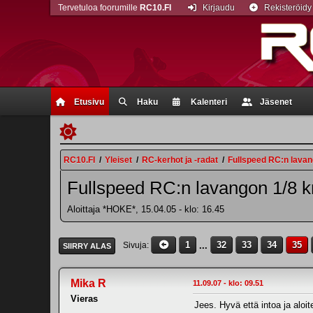
Tervetuloa foorumille
RC10.FI
Kirjaudu
Rekisteröidy
Etusivu
Haku
Kalenteri
Jäsenet
RC10.FI
/
Yleiset
/
RC-kerhot ja -radat
/
Fullspeed RC:n lavan
Fullspeed RC:n lavangon 1/8 k
Aloittaja *HOKE*, 15.04.05 - klo: 16.45
1
...
32
33
34
35
Sivuja
SIIRRY ALAS
Mika R
11.09.07 - klo: 09.51
Vieras
Jees. Hyvä että intoa ja aloitet