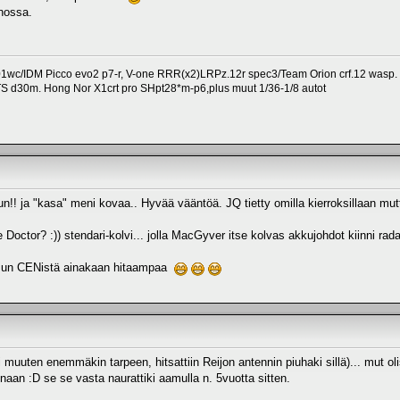
nossa.
1wc/IDM Picco evo2 p7-r, V-one RRR(x2)LRPz.12r spec3/Team Orion crf.12 wasp.
TS d30m. Hong Nor X1crt pro SHpt28*m-p6,plus muut 1/36-1/8 autot
opun!! ja "kasa" meni kovaa.. Hyvää vääntöä. JQ tietty omilla kierroksillaan 
he Doctor? :)) stendari-kolvi... jolla MacGyver itse kolvas akkujohdot kiinni rad
ny mun CENistä ainakaan hitaampaa
oli muuten enemmäkin tarpeen, hitsattiin Reijon antennin piuhaki sillä)... mut o
oinaan :D se se vasta naurattiki aamulla n. 5vuotta sitten.