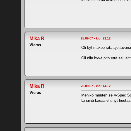
Mika R
25.09.07 - klo: 21.12
Vieras
Oli kyl makee rata ajettavana 
Oli niin hyvä pito että sai la
Mika R
26.09.07 - klo: 14.12
Vieras
Menikö muuten se V-Spec Speed
Ei siinä kauaa ehtinyt huuta