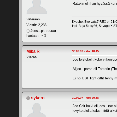
Ratakin oli ihan hyvässä kun
Veteraani
Kyosho: Evolva(x2)REX pr-21r0
Viestit: 2,236
Hpi: Baja 5b cy26, Savage X S
(!) Jees...pk seuraa
haetaan.. =D
Mika R
30.09.07 - klo: 18.45
Vieras
Joo loistokelit koko viikonl
Aijjoo.. paras oli Tohtorin (T
Ei noi BBF light diffit teh
sykero
30.09.07 - klo: 20.38
Joo Colt-kolvi oli jees.. (se 
levykotelolla kaksi hiirtä aik