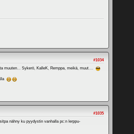
#1034
mutta muuten... Sykerö, KalleK, Remppa, meikä, muut....
alla
#1035
lisitpa nähny ku pyydystin vanhalla pc:n lerppu-