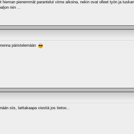
t hieman pienemmät parantelut viime aikoina, nekin ovat olleet työn ja tuska
ljon niin ...
uomenna päristelemään
än siis, laittakaapa viestiä jos tietoo...