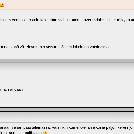
asin vaan jos jostain keksitään viel ne uudet savet radalle.. ni se törkykasa 
n hieno ajopäivä. Havemmin vissiin täälleen lokakuun vaihteessa.
illa, nähdään
tänään vähän päästelemässä, varsinkin kun ei ole lähiaikoina paljon kerenny..
en..sori, siis polttoaine