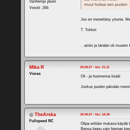
Vanhempi jäsen
muut hoitaa sen puolen
Viestit: 266
Joo en menettäny yöunia. Mein
T. Tohtori
.. ainiin ja tänään oli muute
Mika R
29.09.07 - klo: 21.11
Vieras
Oli - ja huomenna lisää!
Joskus puolen päivään mesto
TheArska
30.09.07 - klo: 18.39
Fullspeed RC
Olipa erittäin mukava käydä 
Bensa loppu vain hieman kesk