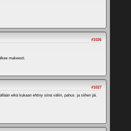
#1026
kulkee makeesti.
#1027
lään eikä kukaan ehtiny siinä väliin, pahus. ja siihen jäi.