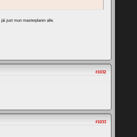
jäi just mun masterplanin alle.
#1032
#1033