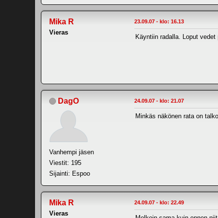
Mika R
23.09.07 - klo: 16.13
Vieras
Käyntiin radalla. Loput vedet
DagO
24.09.07 - klo: 21.07
Minkäs näkönen rata on talkoi
Vanhempi jäsen
Viestit: 195
Sijainti: Espoo
Mika R
24.09.07 - klo: 22.49
Vieras
Melkein sama kuin ennen niit