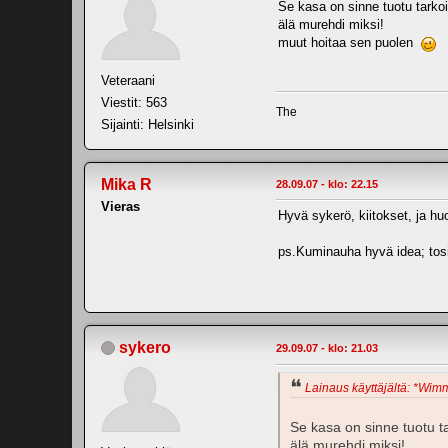
Se kasa on sinne tuotu tarkoi
älä murehdi miksi!
muut hoitaa sen puolen
Veteraani
Viestit: 563
The
Sijainti: Helsinki
Mika R
28.09.07 - klo: 22.15
Vieras
Hyvä sykerö, kiitokset, ja h
ps.Kuminauha hyvä idea; tosin
sykero
29.09.07 - klo: 21.03
Lainaus käyttäjältä: *Wimm
Se kasa on sinne tuotu ta
älä murehdi miksi!