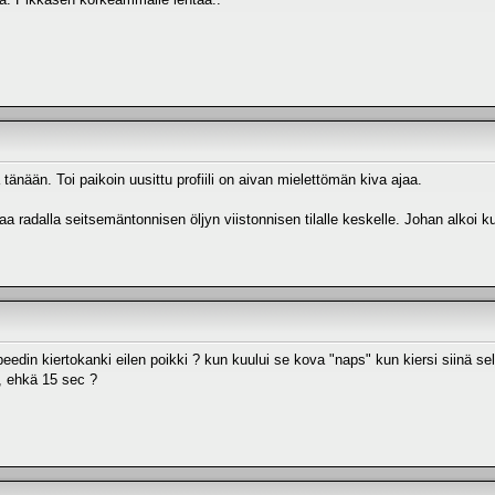
tänään. Toi paikoin uusittu profiili on aivan mielettömän kiva ajaa.
ittaa radalla seitsemäntonnisen öljyn viistonnisen tilalle keskelle. Johan alkoi 
in kiertokanki eilen poikki ? kun kuului se kova "naps" kun kiersi siinä seläl
a, ehkä 15 sec ?