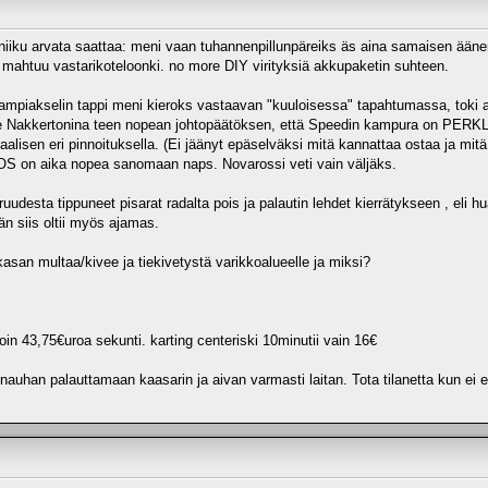
, niiku arvata saattaa: meni vaan tuhannenpillunpäreiks äs aina samaisen ään
 mahtuu vastarikoteloonki. no more DIY virityksiä akkupaketin suhteen.
mpiakselin tappi meni kieroks vastaavan "kuuloisessa" tapahtumassa, toki ajoss
ke Nakkertonina teen nopean johtopäätöksen, että Speedin kampura on PERKL
taalisen eri pinnoituksella. (Ei jäänyt epäselväksi mitä kannattaa ostaa ja mit
 OS on aika nopea sanomaan naps. Novarossi veti vain väljäks.
aruudesta tippuneet pisarat radalta pois ja palautin lehdet kierrätykseen , el
n siis oltii myös ajamas.
san multaa/kivee ja tiekivetystä varikkoalueelle ja miksi?
noin 43,75€uroa sekunti. karting centeriski 10minutii vain 16€
nauhan palauttamaan kaasarin ja aivan varmasti laitan. Tota tilanetta kun ei ed