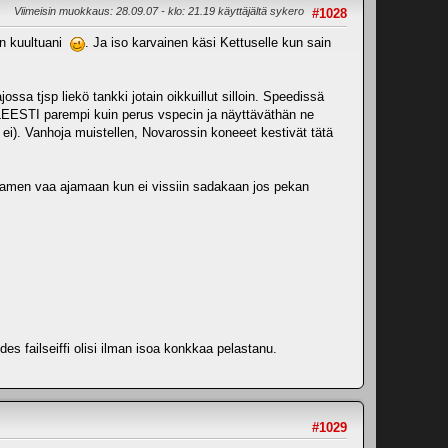
Viimeisin muokkaus
: 28.09.07 - klo: 21.19 käyttäjältä sykero
#1028
en kuultuani
. Ja iso karvainen käsi Kettuselle kun sain
a tjsp liekö tankki jotain oikkuillut silloin. Speedissä
EESTI parempi kuin perus vspecin ja näyttäväthän ne
ä ei). Vanhoja muistellen, Novarossin koneeet kestivät tätä
i huamen vaa ajamaan kun ei vissiin sadakaan jos pekan
es failseiffi olisi ilman isoa konkkaa pelastanu.
#1029