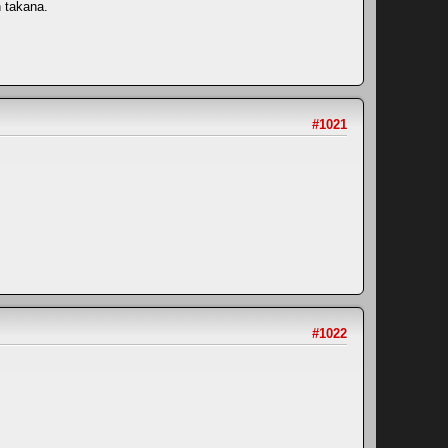
n takana.
#1021
#1022