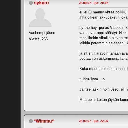
sykero
28.09.07 - klo: 20.47
ei jei Ei menny yhtää poikki
ihka oikean akkupaketin joka
by the hey,
perus
V-specin ka
Vanhempi jäsen
vastaava tappi säästyi. Nik
maallikokin silmillä olevan to
Viestit: 266
leikkiä paremmin selälteen!.
ja sit sit Haravoin tänään av
poutaan on uskominen.. tänää
Kuka muuten oli dumpannut ka
t. itku-Jyvä :p
Ja itse laskin noin 8sec. eli 
Mitä opin: Laitan jäykän kumi
*Wimmu*
28.09.07 - klo: 22.05