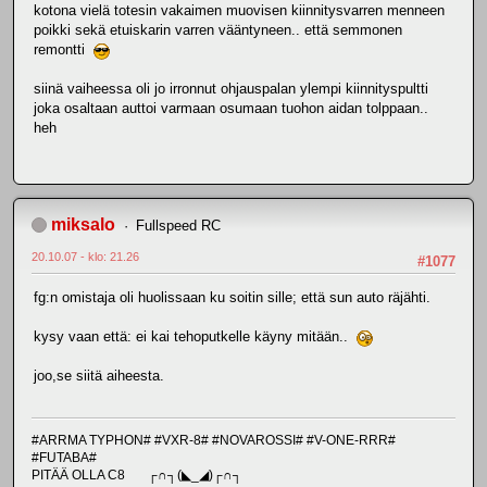
kotona vielä totesin vakaimen muovisen kiinnitysvarren menneen
poikki sekä etuiskarin varren vääntyneen.. että semmonen
remontti
siinä vaiheessa oli jo irronnut ohjauspalan ylempi kiinnityspultti
joka osaltaan auttoi varmaan osumaan tuohon aidan tolppaan..
heh
miksalo
Fullspeed RC
20.10.07 - klo: 21.26
#1077
fg:n omistaja oli huolissaan ku soitin sille; että sun auto räjähti.
kysy vaan että: ei kai tehoputkelle käyny mitään..
joo,se siitä aiheesta.
#ARRMA TYPHON# #VXR-8# #NOVAROSSI# #V-ONE-RRR#
#FUTABA#
PITÄÄ OLLA C8 ┌∩┐(◣_◢)┌∩┐