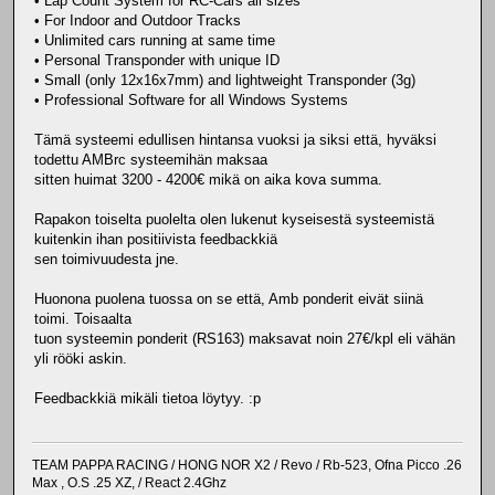
• Lap Count System for RC-Cars all sizes
• For Indoor and Outdoor Tracks
• Unlimited cars running at same time
• Personal Transponder with unique ID
• Small (only 12x16x7mm) and lightweight Transponder (3g)
• Professional Software for all Windows Systems
Tämä systeemi edullisen hintansa vuoksi ja siksi että, hyväksi
todettu AMBrc systeemihän maksaa
sitten huimat 3200 - 4200€ mikä on aika kova summa.
Rapakon toiselta puolelta olen lukenut kyseisestä systeemistä
kuitenkin ihan positiivista feedbackkiä
sen toimivuudesta jne.
Huonona puolena tuossa on se että, Amb ponderit eivät siinä
toimi. Toisaalta
tuon systeemin ponderit (RS163) maksavat noin 27€/kpl eli vähän
yli rööki askin.
Feedbackkiä mikäli tietoa löytyy. :p
TEAM PAPPA RACING / HONG NOR X2 / Revo / Rb-523, Ofna Picco .26
Max , O.S .25 XZ, / React 2.4Ghz