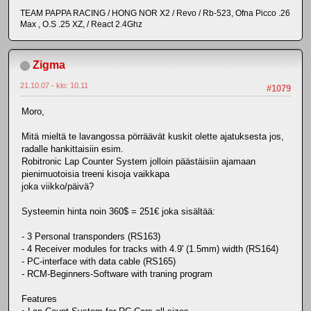
TEAM PAPPA RACING / HONG NOR X2 / Revo / Rb-523, Ofna Picco .26
Max , O.S .25 XZ, / React 2.4Ghz
Zigma
21.10.07 - klo: 10.11
#1079
Moro,
Mitä mieltä te lavangossa pörräävät kuskit olette ajatuksesta jos,
radalle hankittaisiin esim.
Robitronic Lap Counter System jolloin päästäisiin ajamaan
pienimuotoisia treeni kisoja vaikkapa
joka viikko/päivä?
Systeemin hinta noin 360$ = 251€ joka sisältää:
- 3 Personal transponders (RS163)
- 4 Receiver modules for tracks with 4.9' (1.5mm) width (RS164)
- PC-interface with data cable (RS165)
- RCM-Beginners-Software with traning program
Features