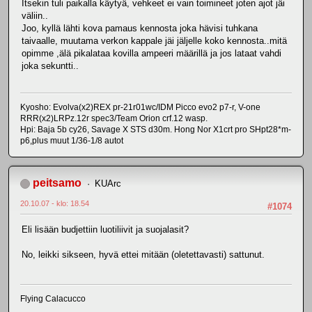
Itsekin tuli paikalla käytyä, vehkeet ei vain toimineet joten ajot jäi
väliin..
Joo, kyllä lähti kova pamaus kennosta joka hävisi tuhkana
taivaalle, muutama verkon kappale jäi jäljelle koko kennosta..mitä
opimme ,älä pikalataa kovilla ampeeri määrillä ja jos lataat vahdi
joka sekuntti..
Kyosho: Evolva(x2)REX pr-21r01wc/IDM Picco evo2 p7-r, V-one
RRR(x2)LRPz.12r spec3/Team Orion crf.12 wasp.
Hpi: Baja 5b cy26, Savage X STS d30m. Hong Nor X1crt pro SHpt28*m-
p6,plus muut 1/36-1/8 autot
peitsamo
KUArc
20.10.07 - klo: 18.54
#1074
Eli lisään budjettiin luotiliivit ja suojalasit?
No, leikki sikseen, hyvä ettei mitään (oletettavasti) sattunut.
Flying Calacucco