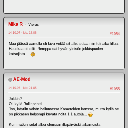
Mika R
Vieras
14.10.07 - klo: 18.08
#1054
Maa jäässä aamulla oli kiva vetää sit alko sulaa niin tuli aika lillua.
Hauskaa oli silti. Remppa sai hyvän yleisön jokkispuolen
katsojista ..
AE-Mod
14.10.07 - klo: 21.05
#1055
Jokkis?
Oli kyllä Rallisprintti....
Joo, käytiin vähän heilumassa Kameroiden kanssa, mutta kyllä se
on pikkasen helpompi kuvata noita 1:1 autoja...
Kummatkin radat alkoi olemaan iltapäivästä aikamoista