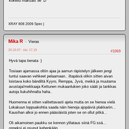
kokeilu maksais 5e :D
XRAY 808 2009 Spec |
Mika R
Vieras
20.10.07 - klo: 17.19
#1069
Hyvä tapa tienata :)
Tosiaan ajamassa oltiin ajaa ja aamun räpistelyn jälkeen jengi
tuntui saavan vehkeet pelaamaan.. iltapäivä olikin sitten aivan
loistava koko bändiltä Kyyro, Remppa, Jyvä, meikä ja muutama
avustaja/mekkaaja Kettunen mukaanlukien joko sääti ja tankkas
autoja liukuhihnalta haha..
Huomenna ei sitten valitettavasti ajeta mutta on se hienoa vielä
Lokakuun loppuakohtia saada näin hienoja ajopäiviä plakkariin...
Kausihan alkoi jo ennen pääsiäistä joten se on ollut pitkä...
Oli aikamoinen paukku se kennon ylilataus siinä FG:ssä...
onneksi ei osunut kehenkään..