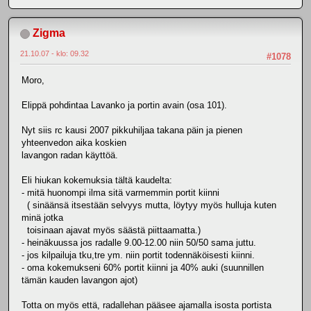
Zigma
21.10.07 - klo: 09.32
#1078
Moro,
Elippä pohdintaa Lavanko ja portin avain (osa 101).
Nyt siis rc kausi 2007 pikkuhiljaa takana päin ja pienen
yhteenvedon aika koskien
lavangon radan käyttöä.
Eli hiukan kokemuksia tältä kaudelta:
- mitä huonompi ilma sitä varmemmin portit kiinni
( sinäänsä itsestään selvyys mutta, löytyy myös hulluja kuten
minä jotka
toisinaan ajavat myös säästä piittaamatta.)
- heinäkuussa jos radalle 9.00-12.00 niin 50/50 sama juttu.
- jos kilpailuja tku,tre ym. niin portit todennäköisesti kiinni.
- oma kokemukseni 60% portit kiinni ja 40% auki (suunnillen
tämän kauden lavangon ajot)
Totta on myös että, radallehan pääsee ajamalla isosta portista