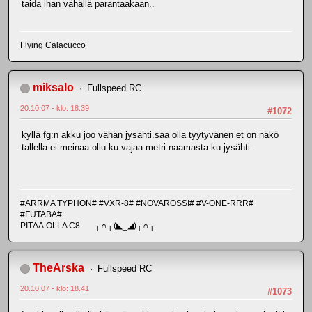
taida ihan vähällä parantaakaan..
Flying Calacucco
miksalo
Fullspeed RC
20.10.07 - klo: 18.39
#1072
kyllä fg:n akku joo vähän jysähti.saa olla tyytyvänen et on näkö
tallella.ei meinaa ollu ku vajaa metri naamasta ku jysähti.
#ARRMA TYPHON# #VXR-8# #NOVAROSSI# #V-ONE-RRR#
#FUTABA#
PITÄÄ OLLA C8 ┌∩┐(◣_◢)┌∩┐
TheArska
Fullspeed RC
20.10.07 - klo: 18.41
#1073