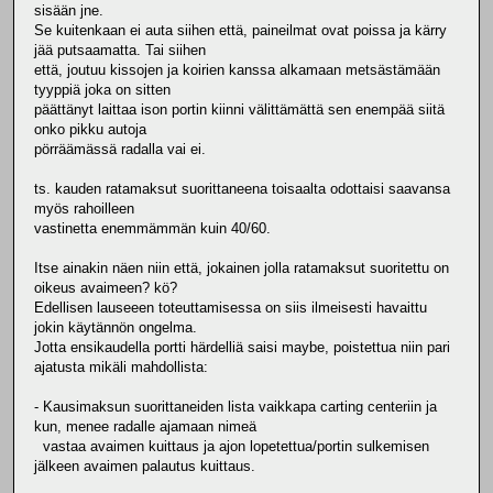
sisään jne.
Se kuitenkaan ei auta siihen että, paineilmat ovat poissa ja kärry
jää putsaamatta. Tai siihen
että, joutuu kissojen ja koirien kanssa alkamaan metsästämään
tyyppiä joka on sitten
päättänyt laittaa ison portin kiinni välittämättä sen enempää siitä
onko pikku autoja
pörräämässä radalla vai ei.
ts. kauden ratamaksut suorittaneena toisaalta odottaisi saavansa
myös rahoilleen
vastinetta enemmämmän kuin 40/60.
Itse ainakin näen niin että, jokainen jolla ratamaksut suoritettu on
oikeus avaimeen? kö?
Edellisen lauseeen toteuttamisessa on siis ilmeisesti havaittu
jokin käytännön ongelma.
Jotta ensikaudella portti härdelliä saisi maybe, poistettua niin pari
ajatusta mikäli mahdollista:
- Kausimaksun suorittaneiden lista vaikkapa carting centeriin ja
kun, menee radalle ajamaan nimeä
vastaa avaimen kuittaus ja ajon lopetettua/portin sulkemisen
jälkeen avaimen palautus kuittaus.