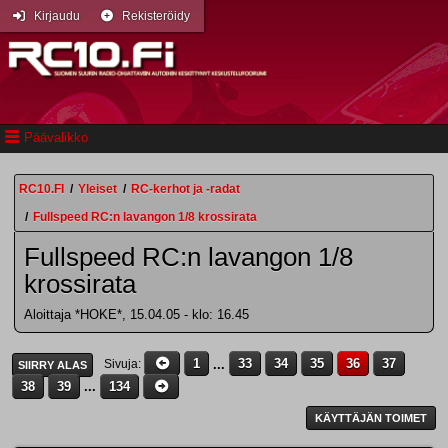
Kirjaudu
Rekisteröidy
Päävalikko
RC10.FI
/
Yleiset
/
RC-kerhot ja -radat
/
Fullspeed RC:n lavangon 1/8 krossirata
Fullspeed RC:n lavangon 1/8
krossirata
Aloittaja *HOKE*, 15.04.05 - klo: 16.45
1
...
33
34
35
36
37
Sivuja
SIIRRY ALAS
38
39
...
134
KÄYTTÄJÄN TOIMET