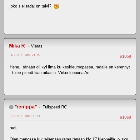
joko siel radal on talvi?
Mika R
Vieras
16.10.07 - klo: 21.15
#1059
Hehe.. tänään oli kyl ilma ku keskieuroopassa, radalle en kerennyt
- tulee pimeä liian aikasin. Viikonloppuna Ari!
*remppa*
Fullspeed RC
17.10.07 - klo: 09.33
#1060
moi,
Olen menossa kuivailemaan rataa tänään klo 17 kieppeillä, olisko