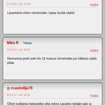
17.10.07 - klo: 21.40
#1064
Lauantaina sitten viimeistään, lupaa hyvää säätä!
Mika R
Vieras
19.10.07 - klo: 08.57
#1065
Huomenna portit auki klo 12 maissa viimeistään jos tällästa säätä
pitää
rcautoilija78
20.10.07 - klo: 10.44
#1066
Olisin tuollaista tiedustellut että onkos Lavanko tänään auki ja