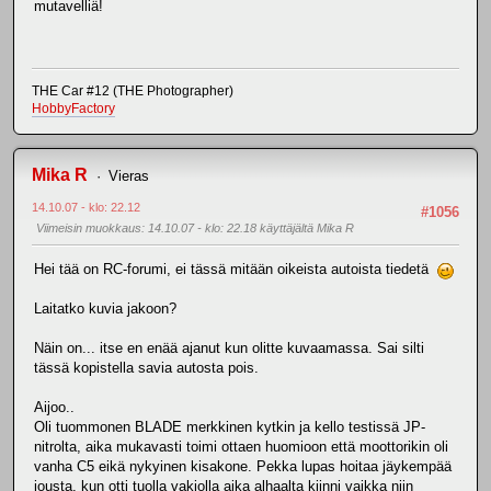
mutavelliä!
THE Car #12 (THE Photographer)
HobbyFactory
Mika R
Vieras
14.10.07 - klo: 22.12
#1056
Viimeisin muokkaus
: 14.10.07 - klo: 22.18 käyttäjältä Mika R
Hei tää on RC-forumi, ei tässä mitään oikeista autoista tiedetä
Laitatko kuvia jakoon?
Näin on... itse en enää ajanut kun olitte kuvaamassa. Sai silti
tässä kopistella savia autosta pois.
Aijoo..
Oli tuommonen BLADE merkkinen kytkin ja kello testissä JP-
nitrolta, aika mukavasti toimi ottaen huomioon että moottorikin oli
vanha C5 eikä nykyinen kisakone. Pekka lupas hoitaa jäykempää
jousta, kun otti tuolla vakiolla aika alhaalta kiinni vaikka niin