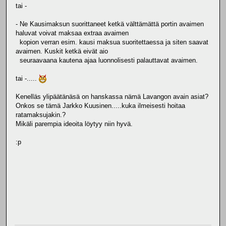
tai -
- Ne Kausimaksun suorittaneet ketkä välttämättä portin avaimen
haluvat voivat maksaa extraa avaimen
kopion verran esim. kausi maksua suoritettaessa ja siten saavat
avaimen. Kuskit ketkä eivät aio
seuraavaana kautena ajaa luonnolisesti palauttavat avaimen.
tai -.....
Kenelläs ylipäätänäsä on hanskassa nämä Lavangon avain asiat?
Onkos se tämä Jarkko Kuusinen.....kuka ilmeisesti hoitaa
ratamaksujakin.?
Mikäli parempia ideoita löytyy niin hyvä.
:p