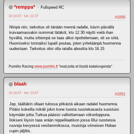
*remppa*
Fullspeed RC
10.10.07 - klo: 22.37
#1050
Niinpä niin, tarkoitus oli tänään mennä radalle, kävin päivällä
kuivaamassakin isommat lätäköt, klo 12.30 näytti vielä ihan
hyvältä, mutta sittempä se taas alkoi ripottelemaan, eli se siitä.
Huomiseksi torstaiksi lupaili poutaa, joten yritetäänpä huomenna
uudestaan. Tarkoitus olisi olla ratalla abouttia klo 16.15
Pumilio Racing
www.pumilio.fi
"osat joita et löydä kataloogeista"
blaah
10.10.07 - klo: 23.07
#1051
Jep, täältäkin ollaan tulossa pitkästä aikaan radalel huomenna.
Pitäisi kokeilla mikäli jokin kone tuosta ruostekasasta suostuisi
käymään jotta Turkua pääsisi valloittamaan viikonloppuna.
Ilokseni löysin taas erään nippelilaatikon jossa lillui ruosteisia
ruuveja kevyessä vesilammikossa, muistoja viimeisen Hobao
cupin jäljiltä..