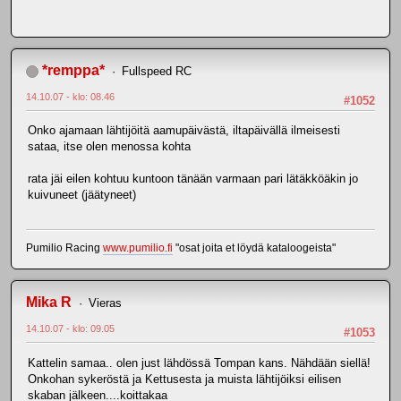
*remppa*
Fullspeed RC
14.10.07 - klo: 08.46
#1052
Onko ajamaan lähtijöitä aamupäivästä, iltapäivällä ilmeisesti
sataa, itse olen menossa kohta
rata jäi eilen kohtuu kuntoon tänään varmaan pari lätäkköäkin jo
kuivuneet (jäätyneet)
Pumilio Racing
www.pumilio.fi
"osat joita et löydä kataloogeista"
Mika R
Vieras
14.10.07 - klo: 09.05
#1053
Kattelin samaa.. olen just lähdössä Tompan kans. Nähdään siellä!
Onkohan sykeröstä ja Kettusesta ja muista lähtijöiksi eilisen
skaban jälkeen....koittakaa