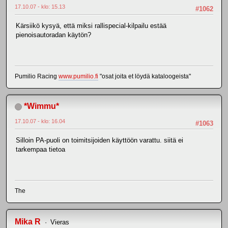
17.10.07 - klo: 15.13
#1062
Kärsiikö kysyä, että miksi rallispecial-kilpailu estää
pienoisautoradan käytön?
Pumilio Racing
www.pumilio.fi
"osat joita et löydä kataloogeista"
*Wimmu*
17.10.07 - klo: 16.04
#1063
Silloin PA-puoli on toimitsijoiden käyttöön varattu. siitä ei
tarkempaa tietoa
The
Mika R
Vieras