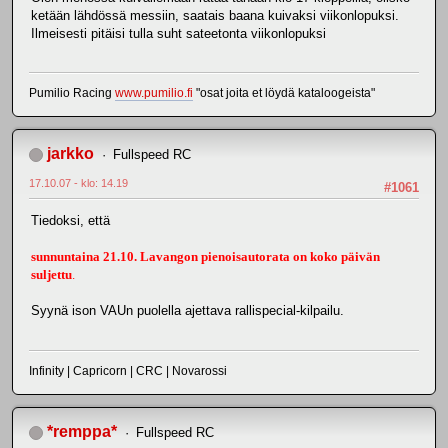
ketään lähdössä messiin, saatais baana kuivaksi viikonlopuksi.
Ilmeisesti pitäisi tulla suht sateetonta viikonlopuksi
Pumilio Racing
www.pumilio.fi
"osat joita et löydä kataloogeista"
jarkko
Fullspeed RC
17.10.07 - klo: 14.19
#1061
Tiedoksi, että
sunnuntaina 21.10. Lavangon pienoisautorata on koko päivän
suljettu
.
Syynä ison VAUn puolella ajettava rallispecial-kilpailu.
Infinity | Capricorn | CRC | Novarossi
*remppa*
Fullspeed RC