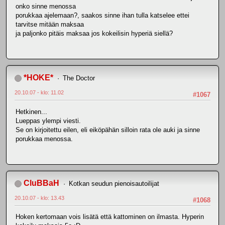
onko sinne menossa
porukkaa ajelemaan?, saakos sinne ihan tulla katselee ettei
tarvitse mitään maksaa
ja paljonko pitäis maksaa jos kokeilisin hyperiä siellä?
*HOKE*
The Doctor
20.10.07 - klo: 11.02
#1067
Hetkinen...
Lueppas ylempi viesti.
Se on kirjoitettu eilen, eli eiköpähän silloin rata ole auki ja sinne
porukkaa menossa.
CluBBaH
Kotkan seudun pienoisautoilijat
20.10.07 - klo: 13.43
#1068
Hoken kertomaan vois lisätä että kattominen on ilmasta. Hyperin