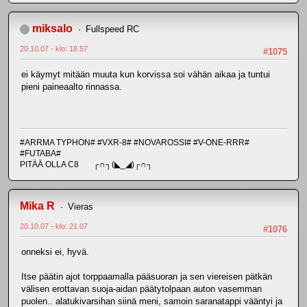
miksalo
Fullspeed RC
20.10.07 - klo: 18.57
#1075
ei käymyt mitään muuta kun korvissa soi vähän aikaa ja tuntui
pieni paineaalto rinnassa.
#ARRMA TYPHON# #VXR-8# #NOVAROSSI# #V-ONE-RRR#
#FUTABA#
PITÄÄ OLLA C8 ┌∩┐(◣_◢)┌∩┐
Mika R
Vieras
20.10.07 - klo: 21.07
#1076
onneksi ei, hyvä.
Itse päätin ajot torppaamalla pääsuoran ja sen viereisen pätkän
välisen erottavan suoja-aidan päätytolpaan auton vasemman
puolen.. alatukivarsihan siinä meni, samoin saranatappi vääntyi ja