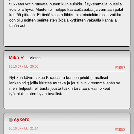
tiukkaan yritin ruuvata jousen kuin suinkin. Jäykemmällä jousella
vois olla hyvä. Muuten oli helppo kasata&säätää ja varmaan palat
kestää pitkään. Ei tiedä vaikka lähtis toisitoiminkiin tuolla vaikka
oon ollu noitten perinteisten 3-pala kytkinten vakaalla kannalla
tähän asti.
Mika R
Vieras
15.10.07 - klo: 20.00
#1057
Nyt kun kävin hakee K-raudasta kunnon pihdit (L-malliset
lankapihdit) joilla kiristää mutska ja jousi niin kireemmällehän se
meni helposti; eli toista jousta tuskin tarvitaan, vain oikeat
työkalut - kuten hyvin tavallista.
sykero
16.10.07 - klo: 21.14
#1058