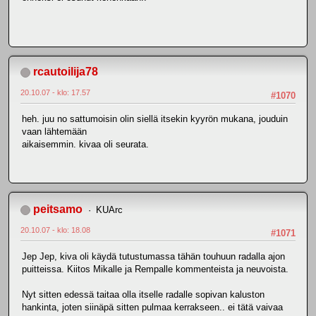
rcautoilija78
20.10.07 - klo: 17.57
#1070
heh. juu no sattumoisin olin siellä itsekin kyyrön mukana, jouduin
vaan lähtemään
aikaisemmin. kivaa oli seurata.
peitsamo
KUArc
20.10.07 - klo: 18.08
#1071
Jep Jep, kiva oli käydä tutustumassa tähän touhuun radalla ajon
puitteissa. Kiitos Mikalle ja Rempalle kommenteista ja neuvoista.
Nyt sitten edessä taitaa olla itselle radalle sopivan kaluston
hankinta, joten siinäpä sitten pulmaa kerrakseen.. ei tätä vaivaa