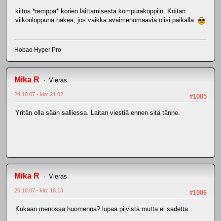
kiitos *remppa* korien laittamisesta kompurakoppiin. Koitan
viikonloppuna hakea, jos vaikka avaimenomaavia olisi paikalla
Hobao Hyper Pro
Mika R
Vieras
24.10.07 - klo: 21.02
#1085
Yritän olla sään salliessa. Laitan viestiä ennen sitä tänne.
Mika R
Vieras
26.10.07 - klo: 18.13
#1086
Kukaan menossa huomenna? lupaa pilvistä mutta ei sadetta