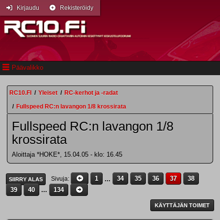
Kirjaudu
Rekisteröidy
Päävalikko
RC10.FI
/
Yleiset
/
RC-kerhot ja -radat
/
Fullspeed RC:n lavangon 1/8 krossirata
Fullspeed RC:n lavangon 1/8
krossirata
Aloittaja *HOKE*, 15.04.05 - klo: 16.45
1
...
34
35
36
37
38
Sivuja
SIIRRY ALAS
39
40
...
134
KÄYTTÄJÄN TOIMET