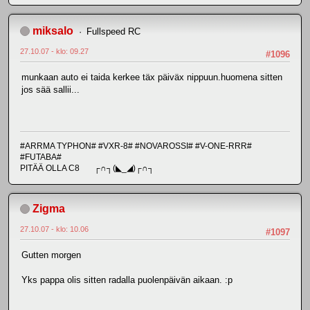
miksalo
Fullspeed RC
27.10.07 - klo: 09.27
#1096
munkaan auto ei taida kerkee täx päiväx nippuun.huomena sitten
jos sää sallii...
#ARRMA TYPHON# #VXR-8# #NOVAROSSI# #V-ONE-RRR#
#FUTABA#
PITÄÄ OLLA C8 ┌∩┐(◣_◢)┌∩┐
Zigma
27.10.07 - klo: 10.06
#1097
Gutten morgen
Yks pappa olis sitten radalla puolenpäivän aikaan. :p