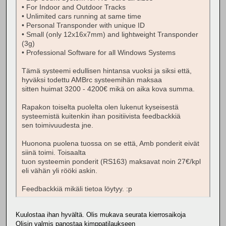
• For Indoor and Outdoor Tracks
• Unlimited cars running at same time
• Personal Transponder with unique ID
• Small (only 12x16x7mm) and lightweight Transponder
(3g)
• Professional Software for all Windows Systems
Tämä systeemi edullisen hintansa vuoksi ja siksi että,
hyväksi todettu AMBrc systeemihän maksaa
sitten huimat 3200 - 4200€ mikä on aika kova summa.
Rapakon toiselta puolelta olen lukenut kyseisestä
systeemistä kuitenkin ihan positiivista feedbackkiä
sen toimivuudesta jne.
Huonona puolena tuossa on se että, Amb ponderit eivät
siinä toimi. Toisaalta
tuon systeemin ponderit (RS163) maksavat noin 27€/kpl
eli vähän yli rööki askin.
Feedbackkiä mikäli tietoa löytyy. :p
Kuulostaa ihan hyvältä. Olis mukava seurata kierrosaikoja
Olisin valmis panostaa kimppatilaukseen