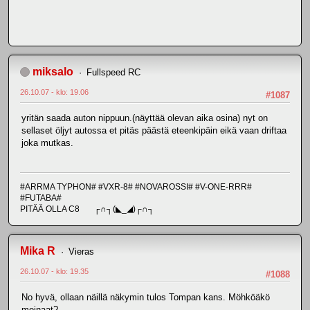
miksalo
Fullspeed RC
26.10.07 - klo: 19.06
#1087
yritän saada auton nippuun.(näyttää olevan aika osina) nyt on
sellaset öljyt autossa et pitäs päästä eteenkipäin eikä vaan driftaa
joka mutkas.
#ARRMA TYPHON# #VXR-8# #NOVAROSSI# #V-ONE-RRR#
#FUTABA#
PITÄÄ OLLA C8 ┌∩┐(◣_◢)┌∩┐
Mika R
Vieras
26.10.07 - klo: 19.35
#1088
No hyvä, ollaan näillä näkymin tulos Tompan kans. Möhköäkö
meinaat?