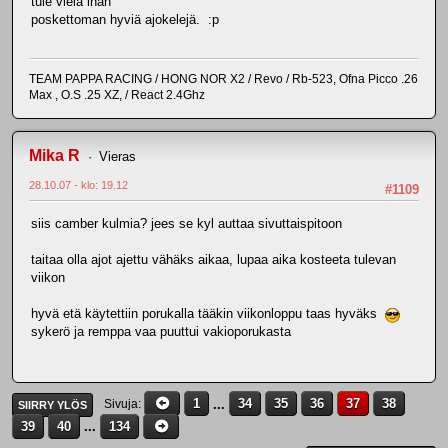
tule vielä ihan
poskettoman hyviä ajokelejä. :p
TEAM PAPPA RACING / HONG NOR X2 / Revo / Rb-523, Ofna Picco .26
Max , O.S .25 XZ, / React 2.4Ghz
Mika R
Vieras
28.10.07 - klo: 19.12
#1109
siis camber kulmia? jees se kyl auttaa sivuttaispitoon
taitaa olla ajot ajettu vähäks aikaa, lupaa aika kosteeta tulevan
viikon
hyvä etä käytettiin porukalla tääkin viikonloppu taas hyväks
sykerö ja remppa vaa puuttui vakioporukasta
1
...
34
35
36
37
38
Sivuja
SIIRRY YLÖS
39
40
...
134