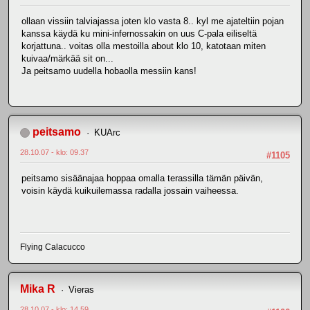
ollaan vissiin talviajassa joten klo vasta 8.. kyl me ajateltiin pojan
kanssa käydä ku mini-infernossakin on uus C-pala eiliseltä
korjattuna.. voitas olla mestoilla about klo 10, katotaan miten
kuivaa/märkää sit on...
Ja peitsamo uudella hobaolla messiin kans!
peitsamo
KUArc
28.10.07 - klo: 09.37
#1105
peitsamo sisäänajaa hoppaa omalla terassilla tämän päivän,
voisin käydä kuikuilemassa radalla jossain vaiheessa.
Flying Calacucco
Mika R
Vieras
28.10.07 - klo: 14.59