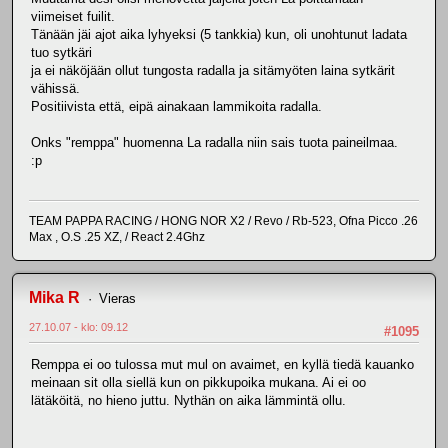
viimeiset fuilit.
Tänään jäi ajot aika lyhyeksi (5 tankkia) kun, oli unohtunut ladata
tuo sytkäri
ja ei näköjään ollut tungosta radalla ja sitämyöten laina sytkärit
vähissä.
Positiivista että, eipä ainakaan lammikoita radalla.
Onks "remppa" huomenna La radalla niin sais tuota paineilmaa.
:p
TEAM PAPPA RACING / HONG NOR X2 / Revo / Rb-523, Ofna Picco .26
Max , O.S .25 XZ, / React 2.4Ghz
Mika R
Vieras
27.10.07 - klo: 09.12
#1095
Remppa ei oo tulossa mut mul on avaimet, en kyllä tiedä kauanko
meinaan sit olla siellä kun on pikkupoika mukana. Ai ei oo
lätäköitä, no hieno juttu. Nythän on aika lämmintä ollu.