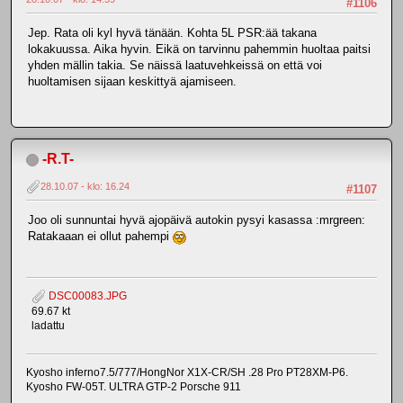
#1106
Jep. Rata oli kyl hyvä tänään. Kohta 5L PSR:ää takana
lokakuussa. Aika hyvin. Eikä on tarvinnu pahemmin huoltaa paitsi
yhden mällin takia. Se näissä laatuvehkeissä on että voi
huoltamisen sijaan keskittyä ajamiseen.
-R.T-
28.10.07 - klo: 16.24
#1107
Joo oli sunnuntai hyvä ajopäivä autokin pysyi kasassa :mrgreen:
Ratakaaan ei ollut pahempi
DSC00083.JPG
69.67 kt
ladattu
Kyosho inferno7.5/777/HongNor X1X-CR/SH .28 Pro PT28XM-P6.
Kyosho FW-05T. ULTRA GTP-2 Porsche 911