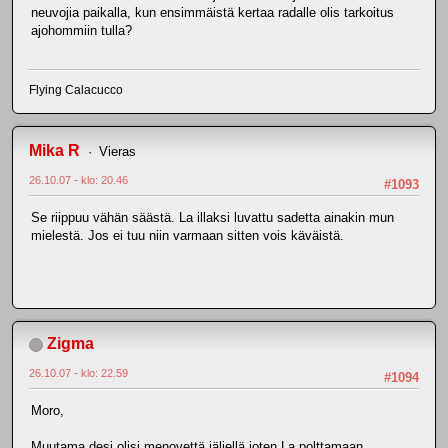
neuvojia paikalla, kun ensimmäistä kertaa radalle olis tarkoitus
ajohommiin tulla?
Flying Calacucco
Mika R
Vieras
26.10.07 - klo: 20.46
#1093
Se riippuu vähän säästä. La illaksi luvattu sadetta ainakin mun
mielestä. Jos ei tuu niin varmaan sitten vois käväistä.
Zigma
26.10.07 - klo: 22.59
#1094
Moro,
Muutama desi olisi menovettä jäljellä joten La polttamaan