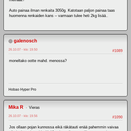
Auto painaa ilman renkaita 3050g. Katotaan paljon painaa taas
huomenna renkaiden kans -- varmaan tulee heti 2kg lisää..
galenosch
26.10.07 - klo: 19.50
#1089
moneltako ootte mahd. menossa?
Hobao Hyper Pro
Mika R
Vieras
26.10.07 - klo: 19.56
#1090
Jos ollaan pojan kunnossa eikä räkätauti enää pahemmin vaivaa