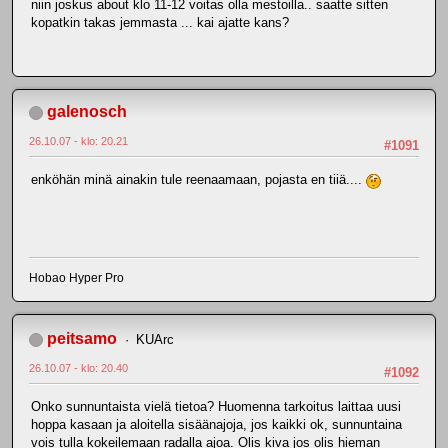
niin joskus about klo 11-12 voitas olla mestoilla.. saatte sitten
kopatkin takas jemmasta ... kai ajatte kans?
galenosch
26.10.07 - klo: 20.21
#1091
enköhän minä ainakin tule reenaamaan, pojasta en tiiä....
Hobao Hyper Pro
peitsamo
KUArc
26.10.07 - klo: 20.40
#1092
Onko sunnuntaista vielä tietoa? Huomenna tarkoitus laittaa uusi
hoppa kasaan ja aloitella sisäänajoja, jos kaikki ok, sunnuntaina
vois tulla kokeilemaan radalla ajoa. Olis kiva jos olis hieman