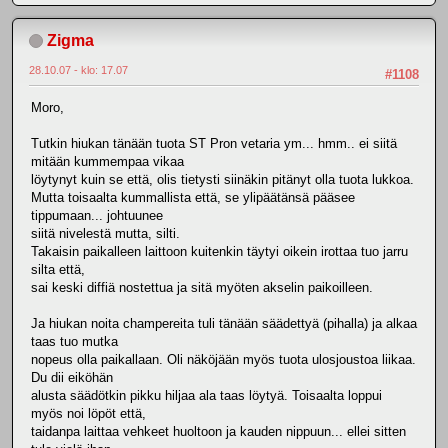
Zigma
28.10.07 - klo: 17.07
#1108
Moro,
Tutkin hiukan tänään tuota ST Pron vetaria ym... hmm.. ei siitä
mitään kummempaa vikaa
löytynyt kuin se että, olis tietysti siinäkin pitänyt olla tuota lukkoa.
Mutta toisaalta kummallista että, se ylipäätänsä pääsee
tippumaan... johtuunee
siitä nivelestä mutta, silti.
Takaisin paikalleen laittoon kuitenkin täytyi oikein irottaa tuo jarru
silta että,
sai keski diffiä nostettua ja sitä myöten akselin paikoilleen.
Ja hiukan noita champereita tuli tänään säädettyä (pihalla) ja alkaa
taas tuo mutka
nopeus olla paikallaan. Oli näköjään myös tuota ulosjoustoa liikaa.
Du dii eiköhän
alusta säädötkin pikku hiljaa ala taas löytyä. Toisaalta loppui
myös noi löpöt että,
taidanpa laittaa vehkeet huoltoon ja kauden nippuun... ellei sitten