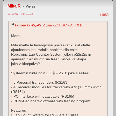
Mika R
Vieras
21.10.07 - klo: 10.13
#1080
Lainaus käyttäjältä: Zigma - 21.10.07 - klo: 10.11
Moro,
Mitä mieltä te lavangossa pörräävät kuskit olette
ajatuksesta jos, radalle hankittaisiin esim.
Robitronic Lap Counter System jolloin päästäisiin
ajamaan pienimuotoisia treeni kisoja vaikkapa
joka viikko/päivä?
Systeemin hinta noin 360$ = 251€ joka sisältää:
- 3 Personal transponders (RS163)
- 4 Receiver modules for tracks with 4.9' (1.5mm) width
(RS164)
- PC-interface with data cable (RS165)
- RCM-Beginners-Software with traning program
Features
• Lap Count System for RC-Cars all sizes