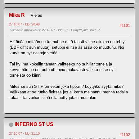
Mika R
Vieras
27.10.07 - klo: 20.49
#1101
Viimeisin muokkaus
: 27.10.07 - klo: 21.11 käyttäjältä Mika R
Ei tänään mitään uutta mut se mitä tässä viime aikoina on tehty
(BBF diffit sun muuta); setuppi ei itse asiassa oo muuttunu. Noi
kurvit on nyt nastoja vetää..
Tai kyl mä kokeilin tänään vaihteeks noita hiilaritorneja ja
kevyethän ne on, auto otti airia mukavasti vaikka ei se nyt
torneista oo kiinni
Mites se sun ST Pron vetari joka tippuili? Löytyikö syytä miks?
Veikkaan et se runko fleksas jos ei kerta meinannu mennä radalla
takas. Tai voihan siinä olla tietty jotain muutakin.
INFERNO ST US
27.10.07 - klo: 21.10
#1102