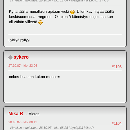
Viimeisin muokkaus
: 28.10.07 - klo: 12.04 käyttäjältä INFERNO ST US
Kyllä täällä muuallakin ajetaan vielä
. Eilen kävin ajaa täällä
keskisuomessa :mrgreen:. Oli pientä kännistys ongelmaa kun
oli vähän viileetä
.
Lykkyä pyttyy!
sykero
27.10.07 - klo: 23.06
#1103
onkos huamen kukaa menos=
Mika R
Vieras
28.10.07 - klo: 08.13
#1104
Viimeisin muokkaus
: 28.10.07 - klo: 08.28 käyttäjältä Mika R