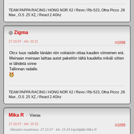
TEAM PAPPA RACING / HONG NOR X2 / Revo / Rb-523, Ofna Picco .26
Max , O.S .25 XZ, / React 2.4Ghz
Zigma
27.10.07 - klo: 10.11
#1098
Otcx tuus radalle tänään niin voitaisiin ottaa kauden viimeinen erä.
Meinaan meinaan laittaa autot pakettiin tältä kaudelta mikäli sitten
ei lähdetä sinne
Tallinnan radalle.
TEAM PAPPA RACING / HONG NOR X2 / Revo / Rb-523, Ofna Picco .26
Max , O.S .25 XZ, / React 2.4Ghz
Mika R
Vieras
27.10.07 - klo: 15.31
#1099
Viimeisin muokkaus
: 27.10.07 - klo: 15.43 käyttäjältä Mika R