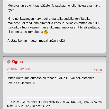
Mukavahan se oli taas päästellä, ratakaan ei ollut liejua vaan aika
hyvä.
Hitto noi Lavangon kurvit voi ottaa tolla uudella konfiksella
makeesti, ei tarvii enä himmailla kaasua. Vuosien mittaa on tullu
tuskailtua tuota vasemman etukulman mutkaa että tylsä ajettava,
ei oo enää.. sikamakeeta
Ajetaankohan muuten muuallapäin vielä?
Zigma
27.10.07 - klo: 20.02
#1100
Mitäs uutta sun autossa oli tänään "Mika R" vai pelkästäänkö
uusia setuppeja? :p
TEAM PAPPA RACING / HONG NOR X2 / Revo / Rb-523, Ofna Picco .26
Max , O.S .25 XZ, / React 2.4Ghz