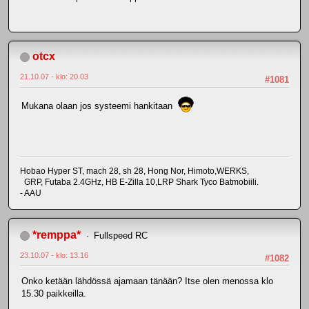
otcx
21.10.07 - klo: 20.03
#1081
Mukana olaan jos systeemi hankitaan
Hobao Hyper ST, mach 28, sh 28, Hong Nor, Himoto,WERKS,
GRP, Futaba 2.4GHz, HB E-Zilla 10,LRP Shark Tyco Batmobiili.
- AAU
*remppa*
Fullspeed RC
23.10.07 - klo: 13.16
#1082
Onko ketään lähdössä ajamaan tänään? Itse olen menossa klo
15.30 paikkeilla.