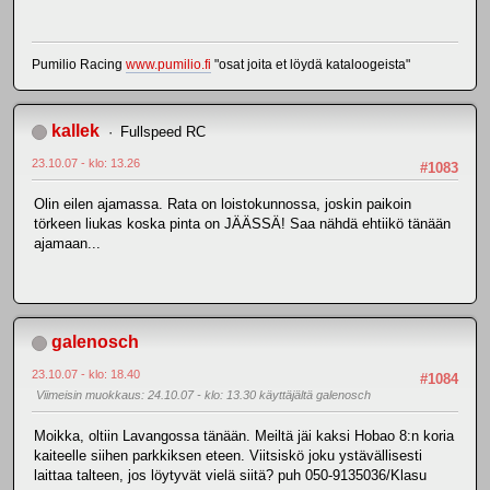
Pumilio Racing
www.pumilio.fi
"osat joita et löydä kataloogeista"
kallek
Fullspeed RC
23.10.07 - klo: 13.26
#1083
Olin eilen ajamassa. Rata on loistokunnossa, joskin paikoin
törkeen liukas koska pinta on JÄÄSSÄ! Saa nähdä ehtiikö tänään
ajamaan...
galenosch
23.10.07 - klo: 18.40
#1084
Viimeisin muokkaus
: 24.10.07 - klo: 13.30 käyttäjältä galenosch
Moikka, oltiin Lavangossa tänään. Meiltä jäi kaksi Hobao 8:n koria
kaiteelle siihen parkkiksen eteen. Viitsiskö joku ystävällisesti
laittaa talteen, jos löytyvät vielä siitä? puh 050-9135036/Klasu