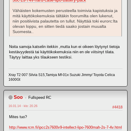
50c-2s-74v-hard-case-lipo-battery-pack
Vähäisten kokemusten perusteella toimivia kapistuksia ja
mitä käyttökokemuksia tältäkin foorumilta olen lukenut,
niin positiivista palautetta on tullut. Näyttää toki eurorc:lta
olevan loppu, en sitten tiedä saako jostain muualta
Suomesta..
Noita samoja katselin itekkin ,mutta kun ei oikeen löytynyt tietoja
kestävyydestä tai käyttökokemuksia niin en ole viitsinyt tilata.
Täytyy laittaa yks tilaukseen testiksi.
Xray T2 007 Silvia S15,Tamiya Mf-01x Suzuki Jimmy/ Toyota Celica
1600Gt
Soo
Fullspeed RC
16.01.14 - klo: 20.26
#4418
Mites tuo?
http://www.rcm.fi/ipcc2s7600v9-intellect-lipo-7600mah-2s-7-4v.html