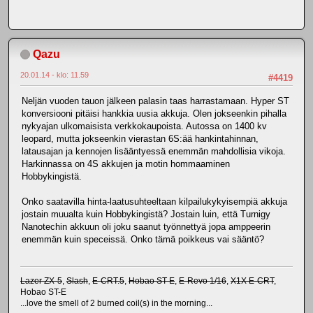
Qazu
20.01.14 - klo: 11.59
#4419
Neljän vuoden tauon jälkeen palasin taas harrastamaan. Hyper ST
konversiooni pitäisi hankkia uusia akkuja. Olen jokseenkin pihalla
nykyajan ulkomaisista verkkokaupoista. Autossa on 1400 kv
leopard, mutta jokseenkin vierastan 6S:ää hankintahinnan,
latausajan ja kennojen lisääntyessä enemmän mahdollisia vikoja.
Harkinnassa on 4S akkujen ja motin hommaaminen
Hobbykingistä.
Onko saatavilla hinta-laatusuhteeltaan kilpailukykyisempiä akkuja
jostain muualta kuin Hobbykingistä? Jostain luin, että Turnigy
Nanotechin akkuun oli joku saanut työnnettyä jopa amppeerin
enemmän kuin speceissä. Onko tämä poikkeus vai sääntö?
Lazer ZX-5
,
Slash
,
E-CRT.5
,
Hobao ST-E
,
E-Revo 1/16
,
X1X E-CRT
,
Hobao ST-E
...love the smell of 2 burned coil(s) in the morning...