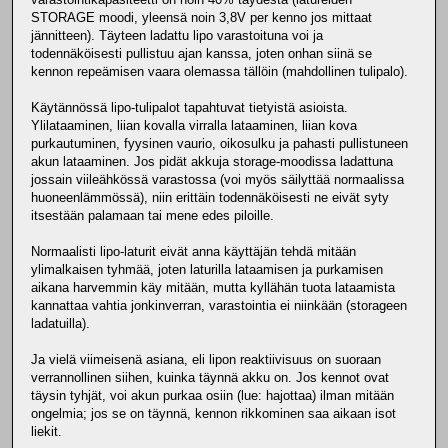
STORAGE moodi, yleensä noin 3,8V per kenno jos mittaat
jännitteen). Täyteen ladattu lipo varastoituna voi ja
todennäköisesti pullistuu ajan kanssa, joten onhan siinä se
kennon repeämisen vaara olemassa tällöin (mahdollinen tulipalo).
Käytännössä lipo-tulipalot tapahtuvat tietyistä asioista.
Ylilataaminen, liian kovalla virralla lataaminen, liian kova
purkautuminen, fyysinen vaurio, oikosulku ja pahasti pullistuneen
akun lataaminen. Jos pidät akkuja storage-moodissa ladattuna
jossain viileähkössä varastossa (voi myös säilyttää normaalissa
huoneenlämmössä), niin erittäin todennäköisesti ne eivät syty
itsestään palamaan tai mene edes piloille.
Normaalisti lipo-laturit eivät anna käyttäjän tehdä mitään
ylimalkaisen tyhmää, joten laturilla lataamisen ja purkamisen
aikana harvemmin käy mitään, mutta kyllähän tuota lataamista
kannattaa vahtia jonkinverran, varastointia ei niinkään (storageen
ladatuilla).
Ja vielä viimeisenä asiana, eli lipon reaktiivisuus on suoraan
verrannollinen siihen, kuinka täynnä akku on. Jos kennot ovat
täysin tyhjät, voi akun purkaa osiin (lue: hajottaa) ilman mitään
ongelmia; jos se on täynnä, kennon rikkominen saa aikaan isot
liekit.