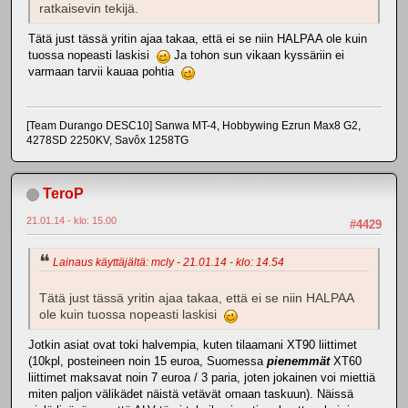
ratkaisevin tekijä.
Tätä just tässä yritin ajaa takaa, että ei se niin HALPAA ole kuin
tuossa nopeasti laskisi
Ja tohon sun vikaan kyssäriin ei
varmaan tarvii kauaa pohtia
[Team Durango DESC10] Sanwa MT-4, Hobbywing Ezrun Max8 G2,
4278SD 2250KV, Savôx 1258TG
TeroP
21.01.14 - klo: 15.00
#4429
Lainaus käyttäjältä: mcly - 21.01.14 - klo: 14.54
Tätä just tässä yritin ajaa takaa, että ei se niin HALPAA
ole kuin tuossa nopeasti laskisi
Jotkin asiat ovat toki halvempia, kuten tilaamani XT90 liittimet
(10kpl, posteineen noin 15 euroa, Suomessa
pienemmät
XT60
liittimet maksavat noin 7 euroa / 3 paria, joten jokainen voi miettiä
miten paljon välikädet näistä vetävät omaan taskuun). Näissä