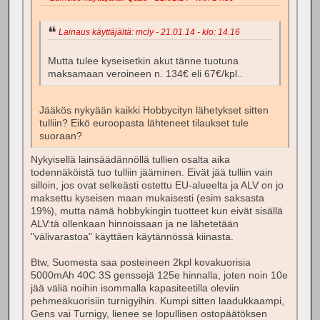
Lainaus käyttäjältä: mcly - 21.01.14 - klo: 14.16
Mutta tulee kyseisetkin akut tänne tuotuna
maksamaan veroineen n. 134€ eli 67€/kpl..
Jääkös nykyään kaikki Hobbycityn lähetykset sitten
tulliin? Eikö euroopasta lähteneet tilaukset tule
suoraan?
Nykyisellä lainsäädännöllä tullien osalta aika
todennäköistä tuo tulliin jääminen. Eivät jää tulliin vain
silloin, jos ovat selkeästi ostettu EU-alueelta ja ALV on jo
maksettu kyseisen maan mukaisesti (esim saksasta
19%), mutta nämä hobbykingin tuotteet kun eivät sisällä
ALV:tä ollenkaan hinnoissaan ja ne lähetetään
"välivarastoa" käyttäen käytännössä kiinasta.
Btw, Suomesta saa posteineen 2kpl kovakuorisia
5000mAh 40C 3S genssejä 125e hinnalla, joten noin 10e
jää väliä noihin isommalla kapasiteetilla oleviin
pehmeäkuorisiin turnigyihin. Kumpi sitten laadukkaampi,
Gens vai Turnigy, lienee se lopullisen ostopäätöksen