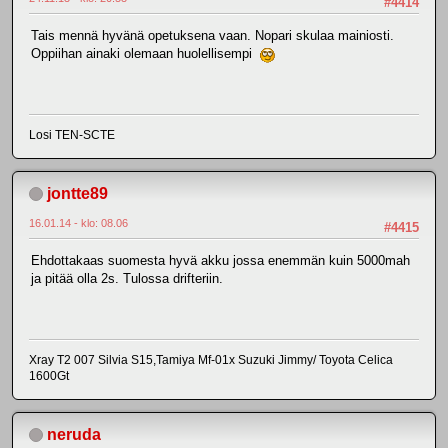
#4414
Tais mennä hyvänä opetuksena vaan. Nopari skulaa mainiosti.
Oppiihan ainaki olemaan huolellisempi
Losi TEN-SCTE
jontte89
16.01.14 - klo: 08.06
#4415
Ehdottakaas suomesta hyvä akku jossa enemmän kuin 5000mah
ja pitää olla 2s. Tulossa drifteriin.
Xray T2 007 Silvia S15,Tamiya Mf-01x Suzuki Jimmy/ Toyota Celica
1600Gt
neruda