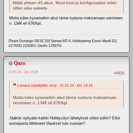
liittää yhteen 4S akun. Muut koot ja konfiguraatiot onkin
sitten aika vaikeita.
Mutta tulee kyseisetkin akut tänne tuotuna maksamaan veroineen
n. 134€ eli 67€/kpl..
[Team Durango DESC10] Sanwa MT-4, Hobbywing Ezrun Max8 G2,
4278SD 2250KV, Savôx 1258TG
Qazu
21.01.14 - klo: 14.39
#4425
Lainaus käyttäjältä: mcly - 21.01.14 - klo: 14.16
Mutta tulee kyseisetkin akut tänne tuotuna maksamaan
veroineen n. 134€ eli 67€/kpl..
Jääkös nykyään kaikki Hobbycityn lähetykset sitten tulliin? Eikö
euroopasta lähteneet tilaukset tule suoraan?