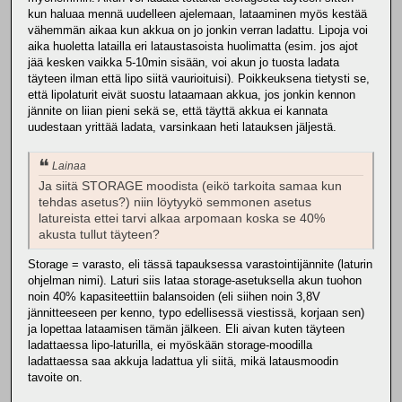
kun haluaa mennä uudelleen ajelemaan, lataaminen myös kestää
vähemmän aikaa kun akkua on jo jonkin verran ladattu. Lipoja voi
aika huoletta latailla eri lataustasoista huolimatta (esim. jos ajot
jää kesken vaikka 5-10min sisään, voi akun jo tuosta ladata
täyteen ilman että lipo siitä vaurioituisi). Poikkeuksena tietysti se,
että lipolaturit eivät suostu lataamaan akkua, jos jonkin kennon
jännite on liian pieni sekä se, että täyttä akkua ei kannata
uudestaan yrittää ladata, varsinkaan heti latauksen jäljestä.
Lainaa
Ja siitä STORAGE moodista (eikö tarkoita samaa kun
tehdas asetus?) niin löytyykö semmonen asetus
latureista ettei tarvi alkaa arpomaan koska se 40%
akusta tullut täyteen?
Storage = varasto, eli tässä tapauksessa varastointijännite (laturin
ohjelman nimi). Laturi siis lataa storage-asetuksella akun tuohon
noin 40% kapasiteettiin balansoiden (eli siihen noin 3,8V
jännitteeseen per kenno, typo edellisessä viestissä, korjaan sen)
ja lopettaa lataamisen tämän jälkeen. Eli aivan kuten täyteen
ladattaessa lipo-laturilla, ei myöskään storage-moodilla
ladattaessa saa akkuja ladattua yli siitä, mikä latausmoodin
tavoite on.