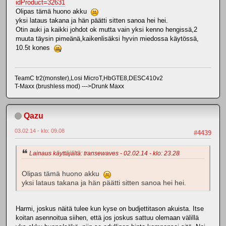
idProduct=32631
Olipas tämä huono akku
yksi lataus takana ja hän päätti sitten sanoa hei hei.
Otin auki ja kaikki johdot ok mutta vain yksi kenno hengissä,2
muuta täysin pimeänä,kaikenlisäksi hyvin miedossa käytössä,
10.5t kones
TeamC tr2(monster),Losi MicroT,HbGTE8,DESC410v2
T-Maxx (brushless mod) --->Drunk Maxx
Qazu
03.02.14 - klo: 09.08
#4439
Lainaus käyttäjältä: transewaves - 02.02.14 - klo: 23.28
Olipas tämä huono akku
yksi lataus takana ja hän päätti sitten sanoa hei hei.
Harmi, joskus näitä tulee kun kyse on budjettitason akuista. Itse
koitan asennoitua siihen, että jos joskus sattuu olemaan välillä