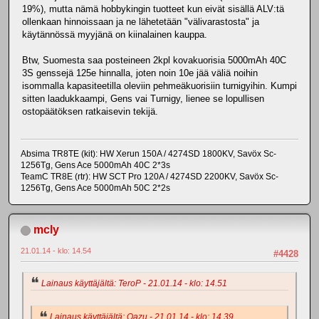
19%), mutta nämä hobbykingin tuotteet kun eivät sisällä ALV:tä
ollenkaan hinnoissaan ja ne lähetetään "välivarastosta" ja
käytännössä myyjänä on kiinalainen kauppa.
Btw, Suomesta saa posteineen 2kpl kovakuorisia 5000mAh 40C
3S genssejä 125e hinnalla, joten noin 10e jää väliä noihin
isommalla kapasiteetilla oleviin pehmeäkuorisiin turnigyihin. Kumpi
sitten laadukkaampi, Gens vai Turnigy, lienee se lopullisen
ostopäätöksen ratkaisevin tekijä.
Absima TR8TE (kit): HW Xerun 150A / 4274SD 1800KV, Savöx Sc-
1256Tg, Gens Ace 5000mAh 40C 2*3s
TeamC TR8E (rtr): HW SCT Pro 120A / 4274SD 2200KV, Savöx Sc-
1256Tg, Gens Ace 5000mAh 50C 2*2s
mcly
21.01.14 - klo: 14.54
#4428
Lainaus käyttäjältä: TeroP - 21.01.14 - klo: 14.51
Lainaus käyttäjältä: Qazu - 21.01.14 - klo: 14.39