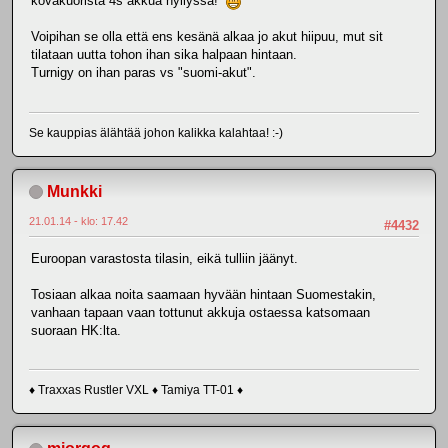
kovakuorista 4s akkua hyllyssä!
Voipihan se olla että ens kesänä alkaa jo akut hiipuu, mut sit
tilataan uutta tohon ihan sika halpaan hintaan.
Turnigy on ihan paras vs "suomi-akut".
Se kauppias älähtää johon kalikka kalahtaa! :-)
Munkki
21.01.14 - klo: 17.42
#4432
Euroopan varastosta tilasin, eikä tulliin jäänyt.
Tosiaan alkaa noita saamaan hyvään hintaan Suomestakin,
vanhaan tapaan vaan tottunut akkuja ostaessa katsomaan
suoraan HK:lta.
♦ Traxxas Rustler VXL ♦ Tamiya TT-01 ♦