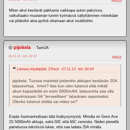
#4410
Miten akut kestävät pakkasta vaikkapa auton paksissa,
vaikuttaako muutaman tunnin kylmässä säilyttäminen mitenkään
vai pitäisikö aina pyrkiä ottamaan akut sisätiloihin.
pijokela
TamUA
16.11.13 - klo: 22.47
#4411
Lainaus käyttäjältä: STruck - 07.11.13 - klo: 00.04
pijokela: Tuossa mainitsit joidenkin akkujen kestävän 20A
latausvirtaa.. hmm? Itse kun olen lukenut että mikäli
akun kapasitettii on esim 5000mAH, latausvirta saa olla
maximissaan 5A ''terveellisen'' latauksen saamiseksi.
Olenko lukenut shittiä vai mites on?
Enpäs huomannutkaan tätä lisäkysymystä. Minulla on Gens Ace
2S 5000mAh akkuja, sekä 50C että 65C versioita. Niiden pienellä
painetussa tekstissä lukee, että saa ladata 25A virralla.