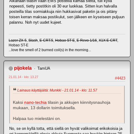
Aikanaan tilasin vaan EMS posteilla kamaa sieltä, tuli kyllä
nopeesti, tietty postitkin oli 30 eur luokkaa. Sitten kun halvalla
posteilla tilas sormiakkuja niin hukkasivat paketin ja ois pitäny
toisen kerran maksaa postikulut, sen jälkeen en kyseiseen puljuun
palannu. Noh nyt uudet kujeet.
Lazer ZX-5
,
Slash
,
E-CRT.5
,
Hobao ST-E
,
E-Revo 1/16
,
X1X E-CRT
,
Hobao ST-E
...love the smell of 2 burned coil(s) in the morning...
pijokela
TamUA
21.01.14 - klo: 13.27
#4423
Lainaus käyttäjältä: Munkki - 21.01.14 - klo: 11.57
Kaksi
nano-techia
tilasin ja akkujen kiinnitysnauhoja
mukaan, 13 dollarin toimituksella.
Halpaa tuo mielestäni on.
No, se on kyllä totta, että siellä on hyvät valikoimat erikokoisia ja
eri kennomäärillä olevia akkuja Suomesta saa hyvään hintaan 2S