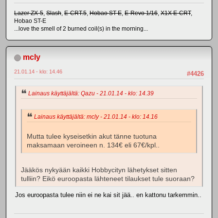
Lazer ZX-5
,
Slash
,
E-CRT.5
,
Hobao ST-E
,
E-Revo 1/16
,
X1X E-CRT
,
Hobao ST-E
...love the smell of 2 burned coil(s) in the morning...
mcly
21.01.14 - klo: 14.46
#4426
Lainaus käyttäjältä: Qazu - 21.01.14 - klo: 14.39
Lainaus käyttäjältä: mcly - 21.01.14 - klo: 14.16
Mutta tulee kyseisetkin akut tänne tuotuna
maksamaan veroineen n. 134€ eli 67€/kpl..
Jääkös nykyään kaikki Hobbycityn lähetykset sitten
tulliin? Eikö euroopasta lähteneet tilaukset tule suoraan?
Jos euroopasta tulee niin ei ne kai sit jää.. en kattonu tarkemmin..