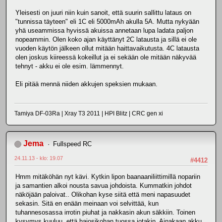
Yleisesti on juuri niin kuin sanoit, että suurin sallittu lataus on
"tunnissa täyteen" eli 1C eli 5000mAh akulla 5A. Mutta nykyään
yhä useammissa hyvissä akuissa annetaan lupa ladata paljon
nopeammin. Olen koko ajan käyttänyt 2C latausta ja sillä ei ole
vuoden käytön jälkeen ollut mitään haittavaikutusta. 4C latausta
olen joskus kiireessä kokeillut ja ei sekään ole mitään näkyvää
tehnyt - akku ei ole esim. lämmennyt.
Eli pitää mennä niiden akkujen speksien mukaan.
Tamiya DF-03Ra | Xray T3 2011 | HPI Blitz | CRC gen xi
Jema
Fullspeed RC
24.11.13 - klo: 19.07
#4412
Hmm mitäköhän nyt kävi. Kytkin lipon baanaaniliittimillä nopariin
ja samantien alkoi nousta savua johdoista. Kummatkin johdot
näköjään paloivat.. Olikohan kyse siitä että meni napasuudet
sekasin. Sitä en enään meinaan voi selvittää, kun
tuhannesosassa irrotin piuhat ja nakkasin akun säkkiin. Toinen
kysymys kuuluu, että hajosikohan tuossa jotakin. Ainakaan akku