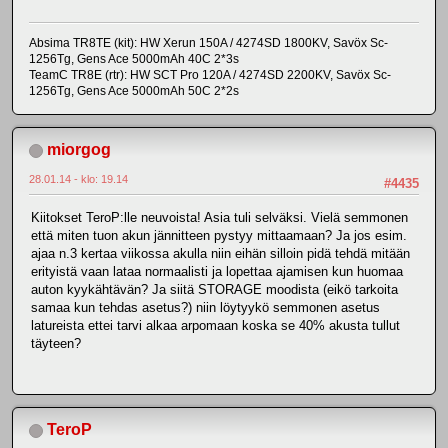
Absima TR8TE (kit): HW Xerun 150A / 4274SD 1800KV, Savöx Sc-
1256Tg, Gens Ace 5000mAh 40C 2*3s
TeamC TR8E (rtr): HW SCT Pro 120A / 4274SD 2200KV, Savöx Sc-
1256Tg, Gens Ace 5000mAh 50C 2*2s
miorgog
28.01.14 - klo: 19.14
#4435
Kiitokset TeroP:lle neuvoista! Asia tuli selväksi. Vielä semmonen
että miten tuon akun jännitteen pystyy mittaamaan? Ja jos esim.
ajaa n.3 kertaa viikossa akulla niin eihän silloin pidä tehdä mitään
erityistä vaan lataa normaalisti ja lopettaa ajamisen kun huomaa
auton kyykähtävän? Ja siitä STORAGE moodista (eikö tarkoita
samaa kun tehdas asetus?) niin löytyykö semmonen asetus
latureista ettei tarvi alkaa arpomaan koska se 40% akusta tullut
täyteen?
TeroP