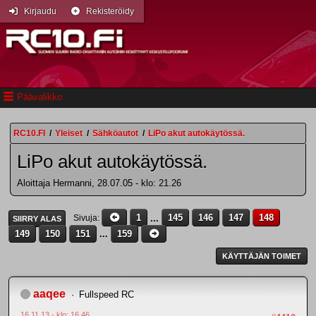
Kirjaudu
Rekisteröidy
Päävalikko
RC10.FI
/
Yleiset
/
Sähköautot
/
LiPo akut autokäytössä.
LiPo akut autokäytössä.
Aloittaja Hermanni, 28.07.05 - klo: 21.26
1
...
145
146
147
148
Sivuja
SIIRRY ALAS
149
150
151
...
159
KÄYTTÄJÄN TOIMET
aaqee
Fullspeed RC
16.11.13 - klo: 16.46