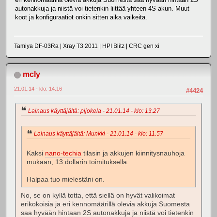
autonakkuja ja niistä voi tietenkin liittää yhteen 4S akun. Muut
koot ja konfiguraatiot onkin sitten aika vaikeita.
Tamiya DF-03Ra | Xray T3 2011 | HPI Blitz | CRC gen xi
mcly
21.01.14 - klo: 14.16
#4424
Lainaus käyttäjältä: pijokela - 21.01.14 - klo: 13.27
Lainaus käyttäjältä: Munkki - 21.01.14 - klo: 11.57
Kaksi
nano-techia
tilasin ja akkujen kiinnitysnauhoja
mukaan, 13 dollarin toimituksella.
Halpaa tuo mielestäni on.
No, se on kyllä totta, että siellä on hyvät valikoimat
erikokoisia ja eri kennomäärillä olevia akkuja Suomesta
saa hyvään hintaan 2S autonakkuja ja niistä voi tietenkin