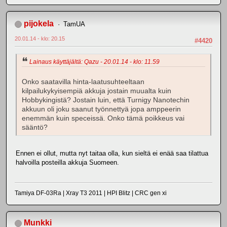
pijokela
TamUA
20.01.14 - klo: 20.15
#4420
Lainaus käyttäjältä: Qazu - 20.01.14 - klo: 11.59
Onko saatavilla hinta-laatusuhteeltaan
kilpailukykyisempiä akkuja jostain muualta kuin
Hobbykingistä? Jostain luin, että Turnigy Nanotechin
akkuun oli joku saanut työnnettyä jopa amppeerin
enemmän kuin speceissä. Onko tämä poikkeus vai
sääntö?
Ennen ei ollut, mutta nyt taitaa olla, kun sieltä ei enää saa tilattua
halvoilla posteilla akkuja Suomeen.
Tamiya DF-03Ra | Xray T3 2011 | HPI Blitz | CRC gen xi
Munkki