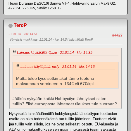
[Team Durango DESC10] Sanwa MT-4, Hobbywing Ezrun Max8 G2,
4278SD 2250KV, Savôx 1258TG
TeroP
21.01.14 - klo: 14.51
#4427
Viimeisin muokkaus
: 21.01.14 - klo: 14.54 käyttäjältä TeroP
Lainaus käyttäjältä: Qazu - 21.01.14 - klo: 14.39
Lainaus käyttäjältä: mcly - 21.01.14 - klo: 14.16
Mutta tulee kyseisetkin akut tänne tuotuna
maksamaan veroineen n. 134€ eli 67€/kpl..
Jääkös nykyään kaikki Hobbycityn lähetykset sitten
tulliin? Eikö euroopasta lähteneet tilaukset tule suoraan?
Nykyisellä lainsäädännöllä hobbykingistä lähetettyjen tuotteiden
osalta on aika todennäköistä tuo tulliin jääminen. Tuotteet eivät
jää tulliin vain silloin, jos ne ovat selkeästi ostettu EU-alueelta ja
ALV on jo maksettu kyseisen maan mukaisesti (esim saksasta