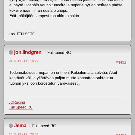
ei näytä ulospäin vaurioituneelta ja noparia nyt en hetkeen pääse
kokeilemaan ilman uusia piuhoja..
Edit: näköjään lämpesi tuo akku ainakin
Losi TEN-SCTE
jon.lindgren
Fullspeed RC
24.11.13 - klo: 19.29
#4413
Todennäköisesti nopari on entinen. Kokeilemalla selviää. Akut
kestävät välillä yllättävän paljon mutta kannattaa suhtautua
tuohon yksilöön korostetun varovaisesti.
JQRacing
Full Speed RC
Jema
Fullspeed RC
24.11.13 - klo: 20.53