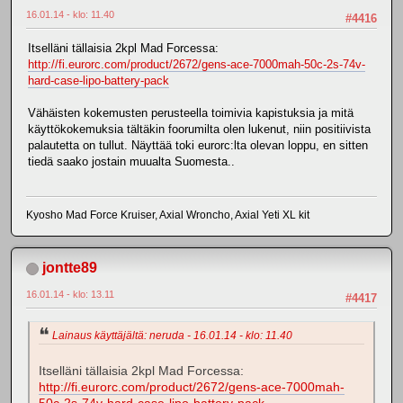
16.01.14 - klo: 11.40
#4416
Itselläni tällaisia 2kpl Mad Forcessa:
http://fi.eurorc.com/product/2672/gens-ace-7000mah-50c-2s-74v-
hard-case-lipo-battery-pack
Vähäisten kokemusten perusteella toimivia kapistuksia ja mitä
käyttökokemuksia tältäkin foorumilta olen lukenut, niin positiivista
palautetta on tullut. Näyttää toki eurorc:lta olevan loppu, en sitten
tiedä saako jostain muualta Suomesta..
Kyosho Mad Force Kruiser, Axial Wroncho, Axial Yeti XL kit
jontte89
16.01.14 - klo: 13.11
#4417
Lainaus käyttäjältä: neruda - 16.01.14 - klo: 11.40
Itselläni tällaisia 2kpl Mad Forcessa:
http://fi.eurorc.com/product/2672/gens-ace-7000mah-