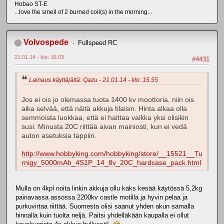
Hobao ST-E
...love the smell of 2 burned coil(s) in the morning...
Volvospede
Fullspeed RC
21.01.14 - klo: 16.03
#4431
Lainaus käyttäjältä: Qazu - 21.01.14 - klo: 15.55
Jos ei ois jo olemassa tuota 1400 kv moottoria, niin ois
aika selvää, että näitä akkuja tilaisin. Hinta alkaa olla
semmoista luokkaa, että ei haittaa vaikka yksi olisikin
susi. Minusta 20C riittää aivan mainiosti, kun ei vedä
auton asetuksia tappiin.
http://www.hobbyking.com/hobbyking/store/__15521__Tu
rnigy_5000mAh_4S1P_14_8v_20C_hardcase_pack.html
Mulla on 4kpl noita linkin akkuja ollu kaks kesää käytössä 5,2kg
painavassa assossa 2200kv castle motilla ja hyvin pelaa ja
purkuvirtaa riittää. Suomesta olisi saanut yhden akun samalla
hinnalla kuin tuolta neljä. Paitsi yhdelläkään kaupalla ei ollut