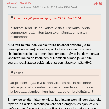
28.01.14 - klo: 20.00
#4436
Viimeisin muokkaus
: 28.01.14 - klo: 20.05 käyttäjältä TeroP
Lainaus käyttäjältä: miorgog - 28.01.14 - klo: 19.14
Kiitokset TeroP:lle neuvoista! Asia tuli selväksi. Vielä
semmonen että miten tuon akun jännitteen pystyy
mittaamaan?
Akut voit mitata ihan yleismittarilla balanssijohdosto (2s tai
useampikennoinen) tai vaikkapa Hobbywingin multifunction
ohjelmointikortilla jos semmoisen omistaa. Myös laturit mittaavat
jännitettä kokoajan latauksen/purkamisen aikana ja voit sitä
seurata reaaliajassa sekä tarkistaa sen latauksen päätyttyä.
Lainaa
Ja jos esim. ajaa n.3 kertaa viikossa akulla niin eihän
silloin pidä tehdä mitään erityistä vaan lataa normaalisti
ja lopettaa ajamisen kun huomaa auton kyykähtävän?
Ei tarvitse tehdä mitään erityistä, itse lataan ajon jälkeen akut joko
täyteen jos ajelen samana päivänä tai storageen jos ajan joskus
myöhemmin. Akun voi ladata tottakai storagesta täyteen sitten