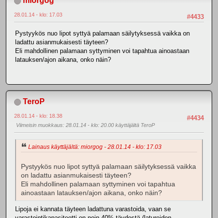
miorgog
28.01.14 - klo: 17.03
#4433
Pystyykös nuo lipot syttyä palamaan säilytyksessä vaikka on
ladattu asianmukaisesti täyteen?
Eli mahdollinen palamaan syttyminen voi tapahtua ainoastaan
latauksen/ajon aikana, onko näin?
TeroP
28.01.14 - klo: 18.38
#4434
Viimeisin muokkaus
: 28.01.14 - klo: 20.00 käyttäjältä TeroP
Lainaus käyttäjältä: miorgog - 28.01.14 - klo: 17.03
Pystyykös nuo lipot syttyä palamaan säilytyksessä vaikka
on ladattu asianmukaisesti täyteen?
Eli mahdollinen palamaan syttyminen voi tapahtua
ainoastaan latauksen/ajon aikana, onko näin?
Lipoja ei kannata täyteen ladattuna varastoida, vaan se
varastointikapasiteetti on noin 40% täydestä (latureiden