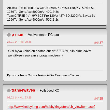
Absima TR8TE (kit): HW Xerun 150A / 4274SD 1800KV, Savöx Sc-
1256Tg, Gens Ace 5000mAh 40C 2*3s
TeamC TR8E (rtr): HW SCT Pro 120A / 4274SD 2200KV, Savöx Sc-
1256Tg, Gens Ace 5000mAh 50C 2*2s
p-man
Vesivehmaan RC-rata
28.01.14 - klo: 20.25
#4437
Yksi hyvä keino on säätää cut off 3.7-3.8v, niin akut jäävät
ajonjälkeen suoraan storage modeen :)
Kyosho - Team Orion - Tekin - AKA - Graupner - Sanwa
transewaves
Fullspeed RC
02.02.14 - klo: 23.28
#4438
http://www.hobbyking.com/hobbyking/store/uh_viewItem.asp?