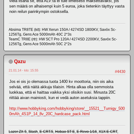
vielä lisänä se, että ALV:tä ei tule ilmeisesti maksettavaksi, jos
sen määrä on alhaisempi kuin 5 euroa, joka tietenkin täyttyy vasta
noin reilun parinkympin ostoksella.
Absima TR8TE (kit): HW Xerun 150A / 4274SD 1800KV, Savöx Sc-
1256Tg, Gens Ace 5000mAh 40C 2*3s
TeamC TR8E (rtr): HW SCT Pro 120A / 4274SD 2200KV, Savöx Sc-
1256Tg, Gens Ace 5000mAh 50C 2*2s
Qazu
21.01.14 - klo: 15.55
#4430
Jos ei ois jo olemassa tuota 1400 kv moottoria, niin ois aika
selvää, että näitä akkuja tilaisin. Hinta alkaa olla semmoista
luokkaa, että ei haittaa vaikka yksi olisikin susi. Minusta 20C
riittää aivan mainiosti, kun ei vedä auton asetuksia tappiin.
http://www.hobbyking.com/hobbyking/store/__15521__Turnigy_500
0mAh_4S1P_14_8v_20C_hardcase_pack.html
Lazer ZX-5
,
Slash
,
E-CRT.5
,
Hobao ST-E
,
E-Revo 1/16
,
X1X E-CRT
,