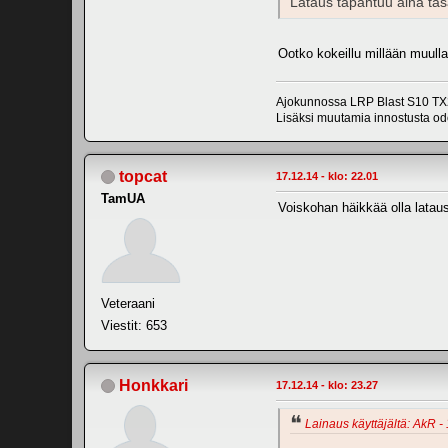
Lataus tapahtuu aina tas
Ootko kokeillu millään muulla 
Ajokunnossa LRP Blast S10 TX2
Lisäksi muutamia innostusta odo
topcat
17.12.14 - klo: 22.01
TamUA
Voiskohan häikkää olla lata
Veteraani
Viestit: 653
Honkkari
17.12.14 - klo: 23.27
Lainaus käyttäjältä: AkR - 