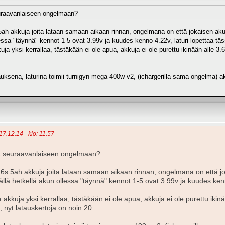
raavanlaiseen ongelmaan?
5ah akkuja joita lataan samaan aikaan rinnan, ongelmana on että jokaisen ak
llessa "täynnä" kennot 1-5 ovat 3.99v ja kuudes kenno 4.22v, laturi lopettaa t
ja yksi kerrallaa, tästäkään ei ole apua, akkuja ei ole purettu ikinään alle 3.
auksena, laturina toimii turnigyn mega 400w v2, (ichargerilla sama ongelma) a
17.12.14 - klo: 11.57
 seuraavanlaiseen ongelmaan?
 6s 5ah akkuja joita lataan samaan aikaan rinnan, ongelmana on että j
ällä hetkellä akun ollessa "täynnä" kennot 1-5 ovat 3.99v ja kuudes ken
 akkuja yksi kerrallaa, tästäkään ei ole apua, akkuja ei ole purettu ikinä
 nyt latauskertoja on noin 20