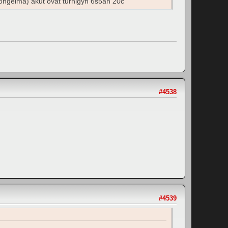
 ongelma) akut ovat turnigyn 6s5ah 20c
#4538
#4539