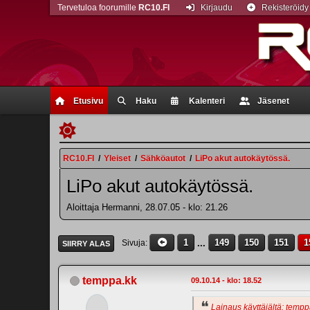
Tervetuloa foorumille
RC10.FI
Kirjaudu
Rekisteröidy
Etusivu
Haku
Kalenteri
Jäsenet
RC10.FI
/
Yleiset
/
Sähköautot
/
LiPo akut autokäytössä.
LiPo akut autokäytössä.
Aloittaja Hermanni, 28.07.05 - klo: 21.26
1
...
149
150
151
1
Sivuja
SIIRRY ALAS
temppa.kk
09.10.14 - klo: 18.52
Lainaus käyttäjältä: temppa