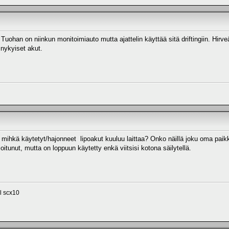
Tuohan on niinkun monitoimiauto mutta ajattelin käyttää sitä driftingiin. Hirve
ö nykyiset akut.
 mihkä käytetyt/hajonneet lipoakut kuuluu laittaa? Onko näillä joku oma paik
rioitunut, mutta on loppuun käytetty enkä viitsisi kotona säilytellä.
l scx10