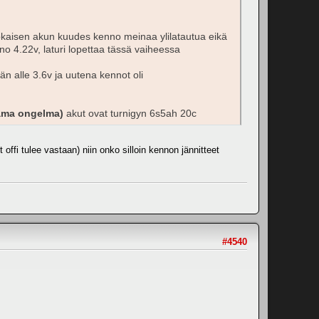
okaisen akun kuudes kenno meinaa ylilatautua eikä
no 4.22v, laturi lopettaa tässä vaiheessa
än alle 3.6v ja uutena kennot oli
sama ongelma)
akut ovat turnigyn 6s5ah 20c
 offi tulee vastaan) niin onko silloin kennon jännitteet
#4540