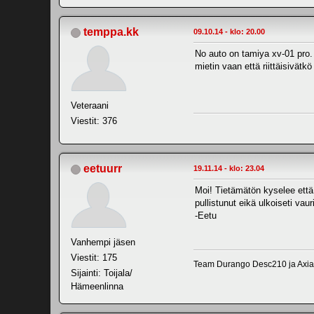
temppa.kk
09.10.14 - klo: 20.00
No auto on tamiya xv-01 pro. 
mietin vaan että riittäisivätk
Veteraani
Viestit: 376
eetuurr
19.11.14 - klo: 23.04
Moi! Tietämätön kyselee että
pullistunut eikä ulkoiseti vau
-Eetu
Vanhempi jäsen
Viestit: 175
Team Durango Desc210 ja Axia
Sijainti: Toijala/
Hämeenlinna