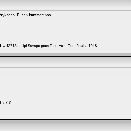
errätykseen. Ei sen kummempaa.
 4274Sd | Hpi Savage goes Flux | Axial Exo | Futaba 4PLS
l scx10