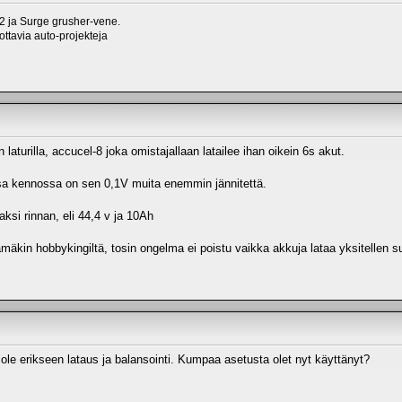
 ja Surge grusher-vene.
ttavia auto-projekteja
 laturilla, accucel-8 joka omistajallaan latailee ihan oikein 6s akut.
sa kennossa on sen 0,1V muita enemmin jännitettä.
aksi rinnan, eli 44,4 v ja 10Ah
tämäkin hobbykingiltä, tosin ongelma ei poistu vaikka akkuja lataa yksitellen su
ole erikseen lataus ja balansointi. Kumpaa asetusta olet nyt käyttänyt?