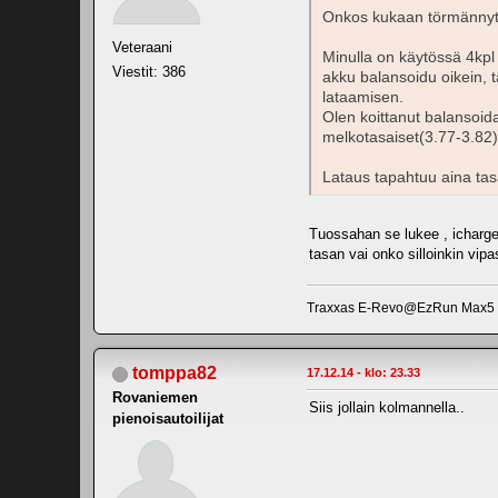
Onkos kukaan törmännyt
Veteraani
Minulla on käytössä 4kpl
Viestit: 386
akku balansoidu oikein, t
lataamisen.
Olen koittanut balansoida
melkotasaiset(3.77-3.82),
Lataus tapahtuu aina ta
Tuossahan se lukee , ichargeri
tasan vai onko silloinkin vi
Traxxas E-Revo@EzRun Max5 Hw
tomppa82
17.12.14 - klo: 23.33
Rovaniemen
Siis jollain kolmannella..
pienoisautoilijat