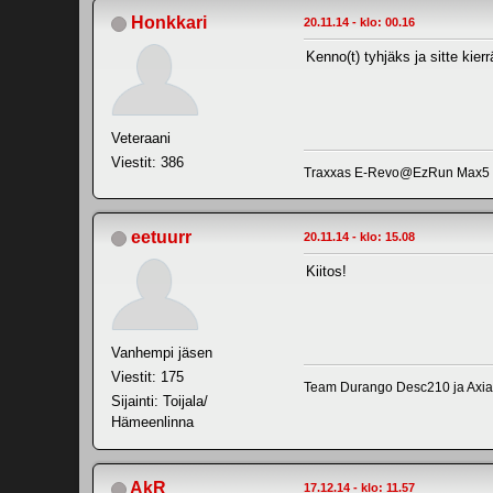
Honkkari
20.11.14 - klo: 00.16
Kenno(t) tyhjäks ja sitte ki
Veteraani
Viestit: 386
Traxxas E-Revo@EzRun Max5 Hw
eetuurr
20.11.14 - klo: 15.08
Kiitos!
Vanhempi jäsen
Viestit: 175
Team Durango Desc210 ja Axia
Sijainti: Toijala/
Hämeenlinna
AkR
17.12.14 - klo: 11.57