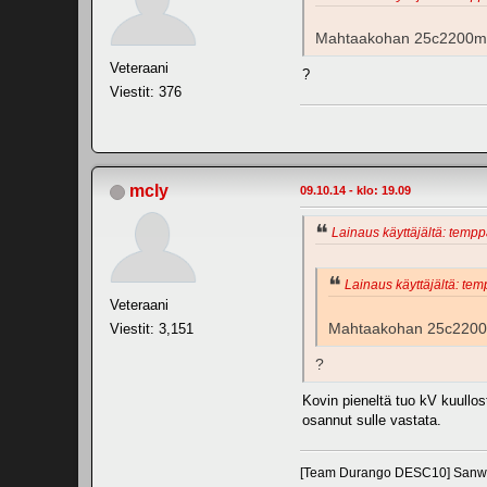
Mahtaakohan 25c2200mAh 
Veteraani
?
Viestit: 376
mcly
09.10.14 - klo: 19.09
Lainaus käyttäjältä: temppa
Lainaus käyttäjältä: tem
Veteraani
Mahtaakohan 25c2200mA
Viestit: 3,151
?
Kovin pieneltä tuo kV kuullo
osannut sulle vastata.
[Team Durango DESC10] Sanw