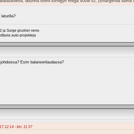
alatauksena, laturina toimii turnigyn mega 400w v2, (ichargerilla sama
laturilla?
 ja Surge grusher-vene.
ttavia auto-projekteja
usjohdoissa? Esim balanserilaudassa?
17.12.14 - klo: 11.57