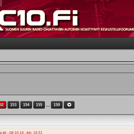
52
153
154
155
...
159
.kk - 08.10.14 - klo: 19.51