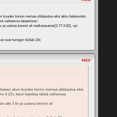
un kuudes kenno meinaa ylilatautua eikä akku balansoidu
ässä vaiheessa lataamisen.
6v ja uutena kennot oli melkotasaiset(3.77-3.82), nyt
kut ovat turnigyn 6s5ah 20c
#4537
okaisen akun kuudes kenno meinaa ylilatautua eikä
no 4.22v, laturi lopettaa tässä vaiheessa
än alle 3.6v ja uutena kennot oli