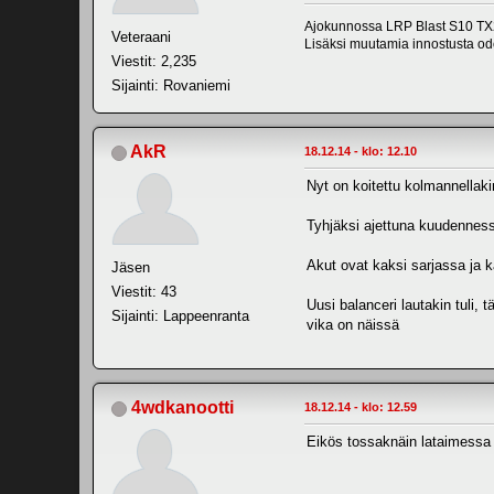
Ajokunnossa LRP Blast S10 TX2
Veteraani
Lisäksi muutamia innostusta odo
Viestit: 2,235
Sijainti: Rovaniemi
AkR
18.12.14 - klo: 12.10
Nyt on koitettu kolmannellakin
Tyhjäksi ajettuna kuudennes
Akut ovat kaksi sarjassa ja k
Jäsen
Viestit: 43
Uusi balanceri lautakin tuli, 
Sijainti: Lappeenranta
vika on näissä
4wdkanootti
18.12.14 - klo: 12.59
Eikös tossaknäin lataimessa 