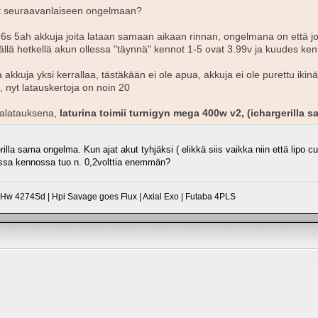
 seuraavanlaiseen ongelmaan?
 6s 5ah akkuja joita lataan samaan aikaan rinnan, ongelmana on että j
ällä hetkellä akun ollessa "täynnä" kennot 1-5 ovat 3.99v ja kuudes ken
 akkuja yksi kerrallaa, tästäkään ei ole apua, akkuja ei ole purettu ikinä
 nyt latauskertoja on noin 20
salatauksena,
laturina toimii turnigyn mega 400w v2, (ichargerilla 
lla sama ongelma. Kun ajat akut tyhjäksi ( elikkä siis vaikka niin että lipo cut
passa kennossa tuo n. 0,2volttia enemmän?
 4274Sd | Hpi Savage goes Flux | Axial Exo | Futaba 4PLS