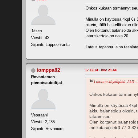
Onkos kukaan törmännyt seu
Minulla on käytössä 4kpl 6s 
oikein, tällä hetkellä akun o
Olen koittanut balansoida akku
Jäsen
latauskertoja on noin 20
Viestit: 43
Sijainti: Lappeenranta
Lataus tapahtuu aina tasalat
tomppa82
17.12.14 - klo: 21.44
Rovaniemen
Lainaus käyttäjältä: AkR - 
pienoisautoilijat
Onkos kukaan törmännyt
Minulla on käytössä 4kpl
akku balansoidu oikein, t
Veteraani
lataamisen.
Viestit: 2,235
Olen koittanut balansoida
melkotasaiset(3.77-3.82),
Sijainti: Rovaniemi