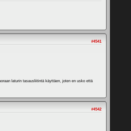
#4541
oraan laturin tasausliitintä käyttäen, joten en usko että
#4542