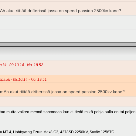
akut riittää drifterissä jossa on speed passion 2500kv kone?
.kk - 09.10.14 - klo: 18.52
ppa.kk - 08.10.14 - klo: 19.51
h akut riittää drifterissä jossa on speed passion 2500kv kone?
staa mutta vaikea mennä sanomaan kun ei tiedä mikä pohja sulla on tai paljon 
a MT-4, Hobbywing Ezrun Max8 G2, 4278SD 2250KV, Savôx 1258TG