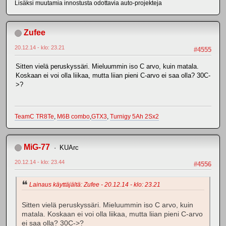
Lisäksi muutamia innostusta odottavia auto-projekteja
Zufee
20.12.14 - klo: 23.21
#4555
Sitten vielä peruskyssäri. Mieluummin iso C arvo, kuin matala.
Koskaan ei voi olla liikaa, mutta liian pieni C-arvo ei saa olla? 30C-
>?
TeamC TR8Te
,
M6B combo
,
GTX3
,
Turnigy 5Ah 2Sx2
MiG-77
KUArc
20.12.14 - klo: 23.44
#4556
Lainaus käyttäjältä: Zufee - 20.12.14 - klo: 23.21
Sitten vielä peruskyssäri. Mieluummin iso C arvo, kuin
matala. Koskaan ei voi olla liikaa, mutta liian pieni C-arvo
ei saa olla? 30C->?