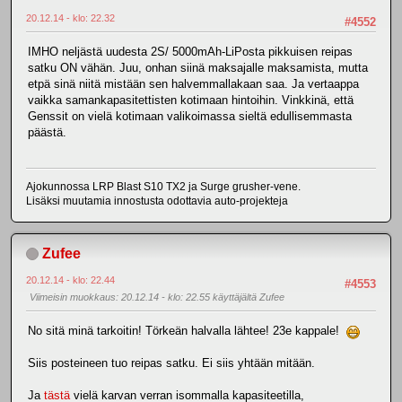
20.12.14 - klo: 22.32
#4552
IMHO neljästä uudesta 2S/ 5000mAh-LiPosta pikkuisen reipas
satku ON vähän. Juu, onhan siinä maksajalle maksamista, mutta
etpä sinä niitä mistään sen halvemmallakaan saa. Ja vertaappa
vaikka samankapasitettisten kotimaan hintoihin. Vinkkinä, että
Genssit on vielä kotimaan valikoimassa sieltä edullisemmasta
päästä.
Ajokunnossa LRP Blast S10 TX2 ja Surge grusher-vene.
Lisäksi muutamia innostusta odottavia auto-projekteja
Zufee
20.12.14 - klo: 22.44
#4553
Viimeisin muokkaus
: 20.12.14 - klo: 22.55 käyttäjältä Zufee
No sitä minä tarkoitin! Törkeän halvalla lähtee! 23e kappale!
Siis posteineen tuo reipas satku. Ei siis yhtään mitään.
Ja
tästä
vielä karvan verran isommalla kapasiteetilla,