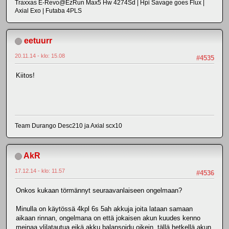
Traxxas E-Revo@EzRun Max5 Hw 4274Sd | Hpi Savage goes Flux |
Axial Exo | Futaba 4PLS
eetuurr
20.11.14 - klo: 15.08
#4535
Kiitos!
Team Durango Desc210 ja Axial scx10
AkR
17.12.14 - klo: 11.57
#4536
Onkos kukaan törmännyt seuraavanlaiseen ongelmaan?
Minulla on käytössä 4kpl 6s 5ah akkuja joita lataan samaan
aikaan rinnan, ongelmana on että jokaisen akun kuudes kenno
meinaa ylilatautua eikä akku balansoidu oikein, tällä hetkellä akun