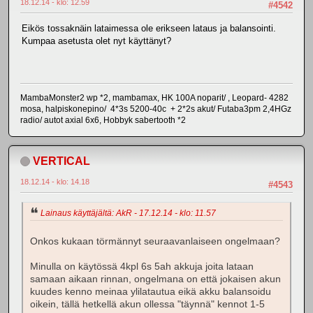
18.12.14 - klo: 12.59
#4542
Eikös tossaknäin lataimessa ole erikseen lataus ja balansointi.
Kumpaa asetusta olet nyt käyttänyt?
MambaMonster2 wp *2, mambamax, HK 100A noparit/ , Leopard- 4282
mosa, halpiskonepino/ 4*3s 5200-40c + 2*2s akut/ Futaba3pm 2,4HGz
radio/ autot axial 6x6, Hobbyk sabertooth *2
VERTICAL
18.12.14 - klo: 14.18
#4543
Lainaus käyttäjältä: AkR - 17.12.14 - klo: 11.57
Onkos kukaan törmännyt seuraavanlaiseen ongelmaan?
Minulla on käytössä 4kpl 6s 5ah akkuja joita lataan
samaan aikaan rinnan, ongelmana on että jokaisen akun
kuudes kenno meinaa ylilatautua eikä akku balansoidu
oikein, tällä hetkellä akun ollessa "täynnä" kennot 1-5