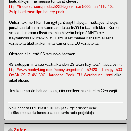
laatuakkujen maineessa tuntuvat olevan.
http://fi.eurorc.com/product/2336/gens-ace-5000mah-111v-40c-
3s1p-hard-case-lipo-battery-pack
Onhan toki ne HK:n Turnigyt ja Zippyt halpoja, mutta jos lähetys
jumahtaa tulliin, niin kummasti tulee lisää hintaa niillekkin. Kun ei
se toimituskaan niissä nyt niin hirveän halpa (IMHO) ole.
Käytännössä kuitenkin 3S HardCaset menee kansainväliseltä
varastolta tilattavaksi, niitä kun ei saa EU-varastolta.
Olettaen siis, että 6S-setuppia haetaan.
4S-setuppiin mahtaa vaatia kahden 2S-akun käyttöä? Tässä esim.
http://www.hobbyking.com/hobbyking/store/__52428__Turnigy_500
0mAh_2S_7_4V_60C_Hardcase_Pack_EU_Warehouse_.html
aika
sikahalpoja.
Jos kotimaasta haluaa tilata, niin edelleen suosittelen Genssejä.
Ajokunnossa LRP Blast S10 TX2 ja Surge grusher-vene.
Lisäksi muutamia innostusta odottavia auto-projekteja
Zufee