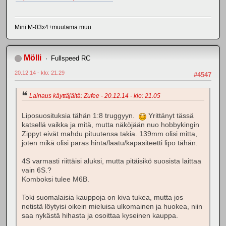
Mini M-03x4+muutama muu
Mölli
Fullspeed RC
20.12.14 - klo: 21.29
#4547
Lainaus käyttäjältä: Zufee - 20.12.14 - klo: 21.05
Liposuosituksia tähän 1:8 truggyyn.
Yrittänyt tässä
katsellä vaikka ja mitä, mutta näköjään nuo hobbykingin
Zippyt eivät mahdu pituutensa takia. 139mm olisi mitta,
joten mikä olisi paras hinta/laatu/kapasiteetti lipo tähän.
4S varmasti riittäisi aluksi, mutta pitäisikö suosista laittaa
vain 6S.?
Komboksi tulee M6B.
Toki suomalaisia kauppoja on kiva tukea, mutta jos
netistä löytyisi oikein mieluisa ulkomainen ja huokea, niin
saa nykästä hihasta ja osoittaa kyseinen kauppa.