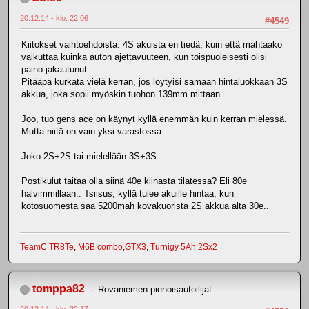
20.12.14 - klo: 22.06
#4549
Kiitokset vaihtoehdoista. 4S akuista en tiedä, kuin että mahtaako
vaikuttaa kuinka auton ajettavuuteen, kun toispuoleisesti olisi
paino jakautunut.
Pitääpä kurkata vielä kerran, jos löytyisi samaan hintaluokkaan 3S
akkua, joka sopii myöskin tuohon 139mm mittaan.
Joo, tuo gens ace on käynyt kyllä enemmän kuin kerran mielessä.
Mutta niitä on vain yksi varastossa.
Joko 2S+2S tai mielellään 3S+3S
Postikulut taitaa olla siinä 40e kiinasta tilatessa? Eli 80e
halvimmillaan.. Tsiisus, kyllä tulee akuille hintaa, kun
kotosuomesta saa 5200mah kovakuorista 2S akkua alta 30e..
TeamC TR8Te
,
M6B combo
,
GTX3
,
Turnigy 5Ah 2Sx2
tomppa82
Rovaniemen pienoisautoilijat