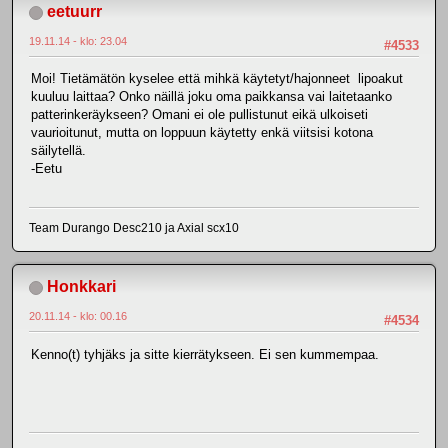
eetuurr
19.11.14 - klo: 23.04
#4533
Moi! Tietämätön kyselee että mihkä käytetyt/hajonneet lipoakut
kuuluu laittaa? Onko näillä joku oma paikkansa vai laitetaanko
patterinkeräykseen? Omani ei ole pullistunut eikä ulkoiseti
vaurioitunut, mutta on loppuun käytetty enkä viitsisi kotona
säilytellä.
-Eetu
Team Durango Desc210 ja Axial scx10
Honkkari
20.11.14 - klo: 00.16
#4534
Kenno(t) tyhjäks ja sitte kierrätykseen. Ei sen kummempaa.