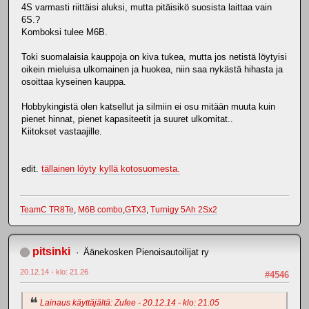
4S varmasti riittäisi aluksi, mutta pitäisikö suosista laittaa vain
6S.?
Komboksi tulee M6B.
Toki suomalaisia kauppoja on kiva tukea, mutta jos netistä löytyisi
oikein mieluisa ulkomainen ja huokea, niin saa nykästä hihasta ja
osoittaa kyseinen kauppa.
Hobbykingistä olen katsellut ja silmiin ei osu mitään muuta kuin
pienet hinnat, pienet kapasiteetit ja suuret ulkomitat..
Kiitokset vastaajille.
edit.
tällainen löyty kyllä kotosuomesta.
TeamC TR8Te
,
M6B combo
,
GTX3
,
Turnigy 5Ah 2Sx2
pitsinki
Äänekosken Pienoisautoilijat ry
20.12.14 - klo: 21.26
#4546
Lainaus käyttäjältä: Zufee - 20.12.14 - klo: 21.05