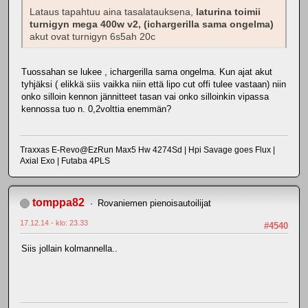
Lataus tapahtuu aina tasalatauksena,
laturina toimii
turnigyn mega 400w v2, (ichargerilla sama ongelma)
akut ovat turnigyn 6s5ah 20c
Tuossahan se lukee , ichargerilla sama ongelma. Kun ajat akut
tyhjäksi ( elikkä siis vaikka niin että lipo cut offi tulee vastaan) niin
onko silloin kennon jännitteet tasan vai onko silloinkin vipassa
kennossa tuo n. 0,2volttia enemmän?
Traxxas E-Revo@EzRun Max5 Hw 4274Sd | Hpi Savage goes Flux |
Axial Exo | Futaba 4PLS
tomppa82
Rovaniemen pienoisautoilijat
17.12.14 - klo: 23.33
#4540
Siis jollain kolmannella..