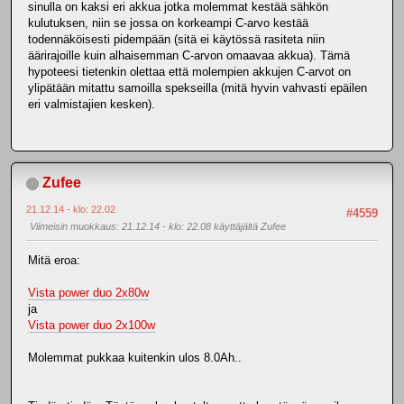
sinulla on kaksi eri akkua jotka molemmat kestää sähkön
kulutuksen, niin se jossa on korkeampi C-arvo kestää
todennäköisesti pidempään (sitä ei käytössä rasiteta niin
äärirajoille kuin alhaisemman C-arvon omaavaa akkua). Tämä
hypoteesi tietenkin olettaa että molempien akkujen C-arvot on
ylipätään mitattu samoilla spekseilla (mitä hyvin vahvasti epäilen
eri valmistajien kesken).
Zufee
21.12.14 - klo: 22.02
#4559
Viimeisin muokkaus
: 21.12.14 - klo: 22.08 käyttäjältä Zufee
Mitä eroa:
Vista power duo 2x80w
ja
Vista power duo 2x100w
Molemmat pukkaa kuitenkin ulos 8.0Ah..