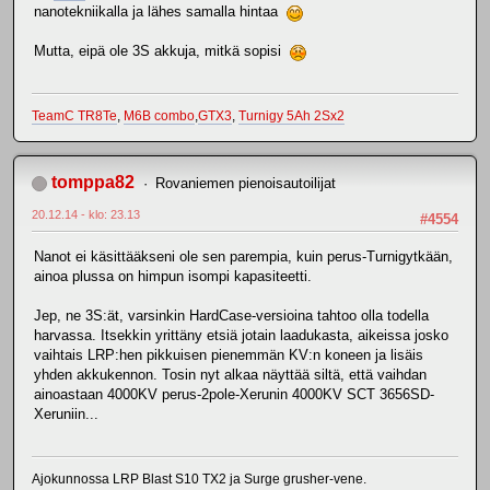
nanotekniikalla ja lähes samalla hintaa
Mutta, eipä ole 3S akkuja, mitkä sopisi
TeamC TR8Te
,
M6B combo
,
GTX3
,
Turnigy 5Ah 2Sx2
tomppa82
Rovaniemen pienoisautoilijat
20.12.14 - klo: 23.13
#4554
Nanot ei käsittääkseni ole sen parempia, kuin perus-Turnigytkään,
ainoa plussa on himpun isompi kapasiteetti.
Jep, ne 3S:ät, varsinkin HardCase-versioina tahtoo olla todella
harvassa. Itsekkin yrittäny etsiä jotain laadukasta, aikeissa josko
vaihtais LRP:hen pikkuisen pienemmän KV:n koneen ja lisäis
yhden akkukennon. Tosin nyt alkaa näyttää siltä, että vaihdan
ainoastaan 4000KV perus-2pole-Xerunin 4000KV SCT 3656SD-
Xeruniin...
Ajokunnossa LRP Blast S10 TX2 ja Surge grusher-vene.