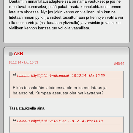
Bantam:in rinnanlatausadaptereissa on nämä vastukset ja jos ne
muuttuvat punaiseksi, pitää pakat tasata kennokohtaisesti ennen
latausta yhdessä. Nyt jos jokin kenno on viallinen, niin kun ne
liitetään rinnan pyrkii jännitteet tasoittumaan ja kennojen välillä voi
olla suuria virtoja (ns. ladataan ylivirralla) ja varsinkin jo valmiiksi
viallisen kennon kanssa tuo voi olla vaarallista.
AkR
18.12.14 - klo: 15.33
#4544
Lainaus käyttäjältä: 4wdkanootti - 18.12.14 - klo: 12.59
Eikös tossaknäin lataimessa ole erikseen lataus ja
balansointi. Kumpaa asetusta olet nyt käyttänyt?
Tasalatauksella aina.
Lainaus käyttäjältä: VERTICAL - 18.12.14 - klo: 14.18