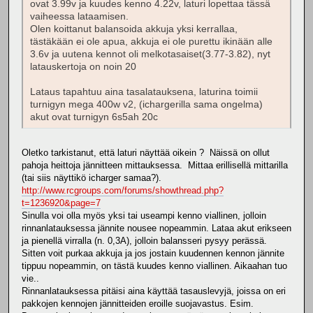
ovat 3.99v ja kuudes kenno 4.22v, laturi lopettaa tässä
vaiheessa lataamisen.
Olen koittanut balansoida akkuja yksi kerrallaa,
tästäkään ei ole apua, akkuja ei ole purettu ikinään alle
3.6v ja uutena kennot oli melkotasaiset(3.77-3.82), nyt
latauskertoja on noin 20
Lataus tapahtuu aina tasalatauksena, laturina toimii
turnigyn mega 400w v2, (ichargerilla sama ongelma)
akut ovat turnigyn 6s5ah 20c
Oletko tarkistanut, että laturi näyttää oikein ? Näissä on ollut
pahoja heittoja jännitteen mittauksessa. Mittaa erillisellä mittarilla
(tai siis näyttikö icharger samaa?).
http://www.rcgroups.com/forums/showthread.php?
t=1236920&page=7
Sinulla voi olla myös yksi tai useampi kenno viallinen, jolloin
rinnanlatauksessa jännite nousee nopeammin. Lataa akut erikseen
ja pienellä virralla (n. 0,3A), jolloin balansseri pysyy perässä.
Sitten voit purkaa akkuja ja jos jostain kuudennen kennon jännite
tippuu nopeammin, on tästä kuudes kenno viallinen. Aikaahan tuo
vie..
Rinnanlatauksessa pitäisi aina käyttää tasauslevyjä, joissa on eri
pakkojen kennojen jännitteiden eroille suojavastus. Esim.