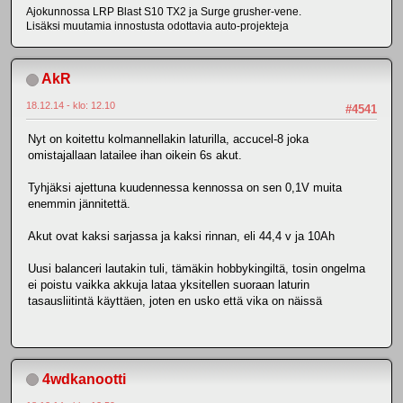
Ajokunnossa LRP Blast S10 TX2 ja Surge grusher-vene.
Lisäksi muutamia innostusta odottavia auto-projekteja
AkR
18.12.14 - klo: 12.10
#4541
Nyt on koitettu kolmannellakin laturilla, accucel-8 joka
omistajallaan latailee ihan oikein 6s akut.
Tyhjäksi ajettuna kuudennessa kennossa on sen 0,1V muita
enemmin jännitettä.
Akut ovat kaksi sarjassa ja kaksi rinnan, eli 44,4 v ja 10Ah
Uusi balanceri lautakin tuli, tämäkin hobbykingiltä, tosin ongelma
ei poistu vaikka akkuja lataa yksitellen suoraan laturin
tasausliitintä käyttäen, joten en usko että vika on näissä
4wdkanootti