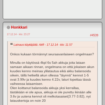
Honkkari
17.12.14 - klo: 23.27
#4539
Lainaus käyttäjältä: AkR - 17.12.14 - klo: 11.57
Onkos kukaan törmännyt seuraavanlaiseen ongelmaan?
Minulla on käytössä 4kpl 6s 5ah akkuja joita lataan
samaan aikaan rinnan, ongelmana on että jokaisen akun
kuudes kenno meinaa ylilatautua eikä akku balansoidu
oikein, tällä hetkellä akun ollessa "täynnä" kennot 1-5
ovat 3.99v ja kuudes kenno 4.22v, laturi lopettaa tässä
vaiheessa lataamisen.
Olen koittanut balansoida akkuja yksi kerrallaa,
tästäkään ei ole apua, akkuja ei ole purettu ikinään alle
3.6v ja uutena kennot oli melkotasaiset(3.77-3.82), nyt
latauskertoja on noin 20