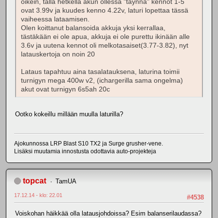
oikein, tällä hetkellä akun ollessa "täynnä" kennot 1-5
ovat 3.99v ja kuudes kenno 4.22v, laturi lopettaa tässä
vaiheessa lataamisen.
Olen koittanut balansoida akkuja yksi kerrallaa,
tästäkään ei ole apua, akkuja ei ole purettu ikinään alle
3.6v ja uutena kennot oli melkotasaiset(3.77-3.82), nyt
latauskertoja on noin 20
Lataus tapahtuu aina tasalatauksena, laturina toimii
turnigyn mega 400w v2, (ichargerilla sama ongelma)
akut ovat turnigyn 6s5ah 20c
Ootko kokeillu millään muulla laturilla?
Ajokunnossa LRP Blast S10 TX2 ja Surge grusher-vene.
Lisäksi muutamia innostusta odottavia auto-projekteja
topcat
TamUA
17.12.14 - klo: 22.01
#4538
Voiskohan häikkää olla latausjohdoissa? Esim balanserilaudassa?