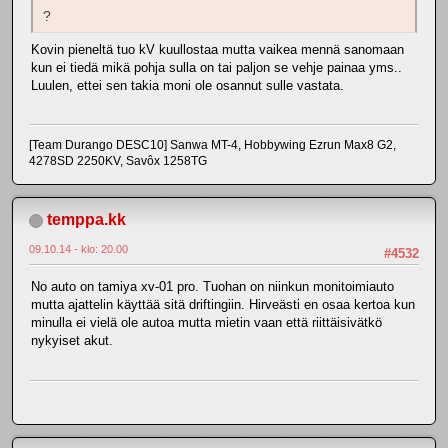
?
Kovin pieneltä tuo kV kuullostaa mutta vaikea mennä sanomaan
kun ei tiedä mikä pohja sulla on tai paljon se vehje painaa yms..
Luulen, ettei sen takia moni ole osannut sulle vastata.
[Team Durango DESC10] Sanwa MT-4, Hobbywing Ezrun Max8 G2,
4278SD 2250KV, Savôx 1258TG
temppa.kk
09.10.14 - klo: 20.00
#4532
No auto on tamiya xv-01 pro. Tuohan on niinkun monitoimiauto
mutta ajattelin käyttää sitä driftingiin. Hirveästi en osaa kertoa kun
minulla ei vielä ole autoa mutta mietin vaan että riittäisivätkö
nykyiset akut.