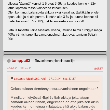
ollessa "täynnä" kennot 1-5 ovat 3.99v ja kuudes kenno 4.22v,
laturi lopettaa tässä vaiheessa lataamisen.
Olen koittanut balansoida akkuja yksi kerrallaa, tästäkään ei ole
apua, akkuja ei ole purettu ikinään alle 3.6v ja uutena kennot oli
melkotasaiset(3.77-3.82), nyt latauskertoja on noin 20
Lataus tapahtuu aina tasalatauksena, laturina toimii turnigyn mega
400w v2, (ichargerilla sama ongelma) akut ovat turnigyn 6s5ah
20c
tomppa82
Rovaniemen pienoisautoilijat
17.12.14 - klo: 21.44
#4537
Lainaus käyttäjältä: AkR - 17.12.14 - klo: 11.57
Onkos kukaan törmännyt seuraavanlaiseen ongelmaan?
Minulla on käytössä 4kpl 6s 5ah akkuja joita lataan
samaan aikaan rinnan, ongelmana on että jokaisen akun
kuudes kenno meinaa ylilatautua eikä akku balansoidu