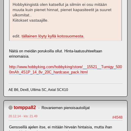
Hobbykingistä olen katsellut ja silmiin ei osu mitään
muuta kuin pienet hinnat, pienet kapasiteetit ja suuret
ulkomitat..
Kiitokset vastaajille.
edit.
tällainen löyty kyllä kotosuomesta.
Näitä on meidän porukoilla ollut. Hinta-laatusuhteeltaan
erinomaisia.
http://www.hobbyking.com/hobbyking/store/__15521__Turnigy_500
0mAh_4S1P_14_8v_20C_hardcase_pack.html
AE B6, Dex8, Ultima SC, Axial SCX10
tomppa82
Rovaniemen pienoisautoilijat
20.12.14 - klo: 21.49
#4548
Gensseillä ajelen itse, ei mitään hirveän hintaisia, mutta ihan