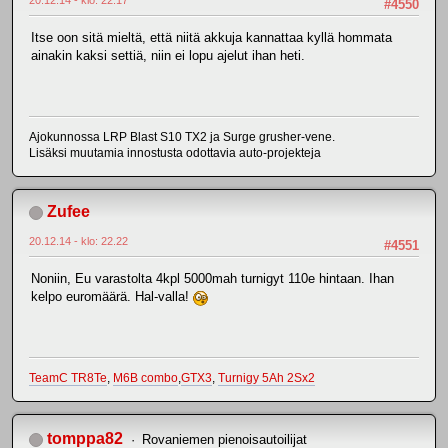
20.12.14 - klo: 22.17
#4550
Itse oon sitä mieltä, että niitä akkuja kannattaa kyllä hommata
ainakin kaksi settiä, niin ei lopu ajelut ihan heti.
Ajokunnossa LRP Blast S10 TX2 ja Surge grusher-vene.
Lisäksi muutamia innostusta odottavia auto-projekteja
Zufee
20.12.14 - klo: 22.22
#4551
Noniin, Eu varastolta 4kpl 5000mah turnigyt 110e hintaan. Ihan
kelpo euromäärä. Hal-valla!
TeamC TR8Te
,
M6B combo
,
GTX3
,
Turnigy 5Ah 2Sx2
tomppa82
Rovaniemen pienoisautoilijat