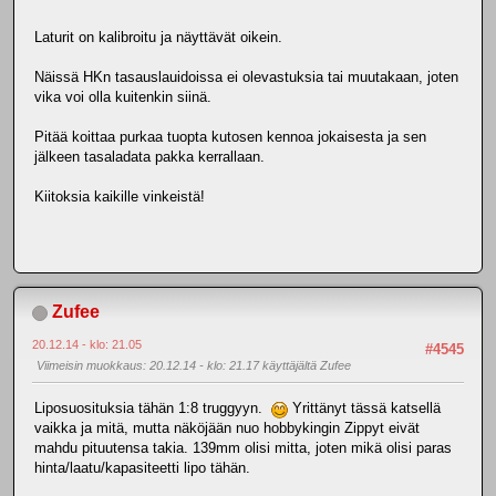
Laturit on kalibroitu ja näyttävät oikein.
Näissä HKn tasauslauidoissa ei olevastuksia tai muutakaan, joten
vika voi olla kuitenkin siinä.
Pitää koittaa purkaa tuopta kutosen kennoa jokaisesta ja sen
jälkeen tasaladata pakka kerrallaan.
Kiitoksia kaikille vinkeistä!
Zufee
20.12.14 - klo: 21.05
#4545
Viimeisin muokkaus
: 20.12.14 - klo: 21.17 käyttäjältä Zufee
Liposuosituksia tähän 1:8 truggyyn.
Yrittänyt tässä katsellä
vaikka ja mitä, mutta näköjään nuo hobbykingin Zippyt eivät
mahdu pituutensa takia. 139mm olisi mitta, joten mikä olisi paras
hinta/laatu/kapasiteetti lipo tähän.