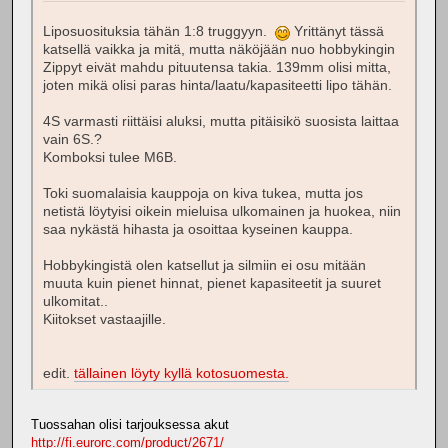
Liposuosituksia tähän 1:8 truggyyn.
Yrittänyt tässä
katsellä vaikka ja mitä, mutta näköjään nuo hobbykingin
Zippyt eivät mahdu pituutensa takia. 139mm olisi mitta,
joten mikä olisi paras hinta/laatu/kapasiteetti lipo tähän.
4S varmasti riittäisi aluksi, mutta pitäisikö suosista laittaa
vain 6S.?
Komboksi tulee M6B.
Toki suomalaisia kauppoja on kiva tukea, mutta jos
netistä löytyisi oikein mieluisa ulkomainen ja huokea, niin
saa nykästä hihasta ja osoittaa kyseinen kauppa.
Hobbykingistä olen katsellut ja silmiin ei osu mitään
muuta kuin pienet hinnat, pienet kapasiteetit ja suuret
ulkomitat..
Kiitokset vastaajille.
edit.
tällainen löyty kyllä kotosuomesta.
Tuossahan olisi tarjouksessa akut
http://fi.eurorc.com/product/2671/