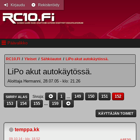
Kirjaudu
Rekisteröidy
Päävalikko
RC10.FI
/
Yleiset
/
Sähköautot
/
LiPo akut autokäytössä.
LiPo akut autokäytössä.
Aloittaja Hermanni, 28.07.05 - klo: 21.26
1
...
149
150
151
152
Sivuja
SIIRRY ALAS
153
154
155
...
159
KÄYTTÄJÄN TOIMET
temppa.kk
09.10.14 - klo: 18.52