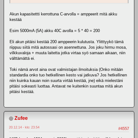
Akun kapasitettti kerrottuna C-arvolla = amppeerit mitä akku
kestää
Esim 5000mA (5A) akku 40C avolla = 5 * 40 = 200
Eli akun pitäisi kestää 200 amppeerin kulutusta. Ylitttyykö tämä
riippuu siitä mitä autossasi on asennettuna. Jos joku hirmu mosa,
vilkkuvaloja + muuta laitetta jotka virtaa syö samaan aikaan, niin
välttämättä ei.
Toki nämä arvot aina ovat valmistajan ilmoituksia (Onko mitään
standardia onko tuo hetkellinen kesto vai jatkuva? Jos hetkellinen
niin kuinka kauan noin suurta virtää kestää, jne) eikä mielestäni
pitäisi sokeasti luottaa. Antavat ne kuitenkin suuntaa mitä akun
pitäisi kestää.
Zufee
20.12.14 - klo: 23.54
#4557