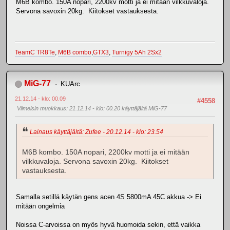
M6B kombo. 150A nopari, 2200kv motti ja ei mitään vilkkuvaloja.
Servona savoxin 20kg. Kiitokset vastauksesta.
TeamC TR8Te
,
M6B combo
,
GTX3
,
Turnigy 5Ah 2Sx2
MiG-77
KUArc
21.12.14 - klo: 00.09
#4558
Viimeisin muokkaus
: 21.12.14 - klo: 00.20 käyttäjältä MiG-77
Lainaus käyttäjältä: Zufee - 20.12.14 - klo: 23.54
M6B kombo. 150A nopari, 2200kv motti ja ei mitään
vilkkuvaloja. Servona savoxin 20kg. Kiitokset
vastauksesta.
Samalla setillä käytän gens acen 4S 5800mA 45C akkua -> Ei
mitään ongelmia
Noissa C-arvoissa on myös hyvä huomoida sekin, että vaikka