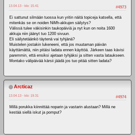
13.04.13 - klo: 15.41
#4973
Ei sattunut silmään tuossa kun yritin näitä topiceja katsella, että
mitenkäs se on noiden NiMh-akkujen säilytys?
Välissä tulee väkisinkin taukopäiviä ja nyt kun on noita 1600
akkuja niin jäänyt tuo 1200 sivuun.
Eli säilytetäänkö täytenä vai tyhjänä?
Muistelen jostakin lukeneeni, että jos muutaman päivän
käyttämättä, niin pitäisi ladata ennen käyttöä. Järkeen taas kävisi
paremmin, että ensiksi ajetaan tyhjäksi ja sitten vasta lataukseen.
Montako välipäivää kärsii jäädä jos tuo pitää sitten ladata?
Arcticaz
13.04.13 - klo: 19.31
#4974
Millä porukka kiinnittää noparin ja vastarin alustaan? Millä ne
kestää siellä iskut ja pomput?