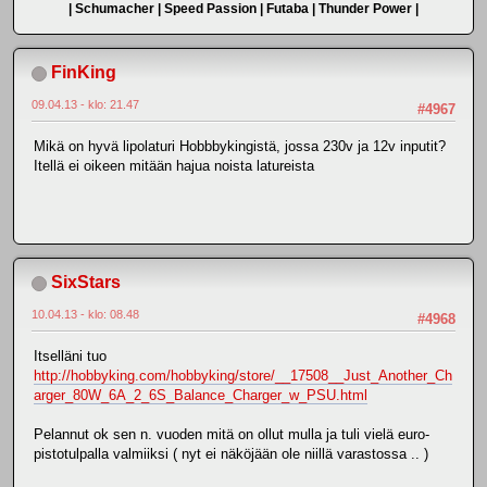
| Schumacher | Speed Passion | Futaba | Thunder Power |
FinKing
09.04.13 - klo: 21.47
#4967
Mikä on hyvä lipolaturi Hobbbykingistä, jossa 230v ja 12v inputit?
Itellä ei oikeen mitään hajua noista latureista
SixStars
10.04.13 - klo: 08.48
#4968
Itselläni tuo
http://hobbyking.com/hobbyking/store/__17508__Just_Another_Ch
arger_80W_6A_2_6S_Balance_Charger_w_PSU.html
Pelannut ok sen n. vuoden mitä on ollut mulla ja tuli vielä euro-
pistotulpalla valmiiksi ( nyt ei näköjään ole niillä varastossa .. )