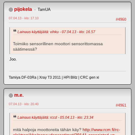
pijokela
TamUA
07.04.13 - klo: 17.10
#4960
Lainaus käyttäjältä: vihku - 07.04.13 - klo: 16.57
Toimiiko sensorillinen moottori sensorittomassa
säätimessä?
Joo.
Tamiya DF-03Ra | Xray T3 2011 | HPI Blitz | CRC gen xi
m.e.
07.04.13 - klo: 20.40
#4961
Lainaus käyttäjältä: rccd - 05.04.13 - klo: 23.34
mitä halpoja moottoreita tähän käy?
http://www.rcm.fi/rc-