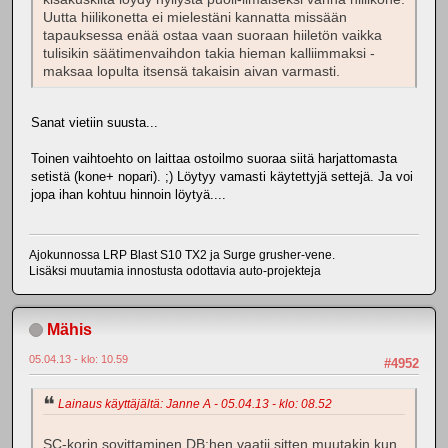
Uutta hiilikonetta ei mielestäni kannatta missään
tapauksessa enää ostaa vaan suoraan hiiletön vaikka
tulisikin säätimenvaihdon takia hieman kalliimmaksi -
maksaa lopulta itsensä takaisin aivan varmasti.
Sanat vietiin suusta...
Toinen vaihtoehto on laittaa ostoilmo suoraa siitä harjattomasta
setistä (kone+ nopari). ;) Löytyy vamasti käytettyjä settejä. Ja voi
jopa ihan kohtuu hinnoin löytyä....
Ajokunnossa LRP Blast S10 TX2 ja Surge grusher-vene.
Lisäksi muutamia innostusta odottavia auto-projekteja
Mähis
05.04.13 - klo: 10.59
#4952
Lainaus käyttäjältä: Janne A - 05.04.13 - klo: 08.52
SC-korin sovittaminen DB:hen vaatii sitten muutakin kun