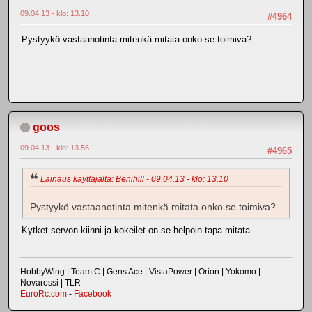
09.04.13 - klo: 13.10
#4964
Pystyykö vastaanotinta mitenkä mitata onko se toimiva?
goos
09.04.13 - klo: 13.56
#4965
Lainaus käyttäjältä: Benihill - 09.04.13 - klo: 13.10
Pystyykö vastaanotinta mitenkä mitata onko se toimiva?
Kytket servon kiinni ja kokeilet on se helpoin tapa mitata.
HobbyWing | Team C | Gens Ace | VistaPower | Orion | Yokomo |
Novarossi | TLR
EuroRc.com
-
Facebook