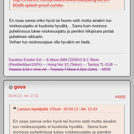
60a9t-splash-proof-combo
En osaa sanoa onko hyvä tai huono setti mutta ainakin tuo
roiskesuojattu ei kuulosta hyvältä... Sama kuin monissa
puhelimissa lukee roiskesuojattu ja pienikin hikipisara pistää
puhelimen oikkariin.
Voihan tuo roiskesuojaus olla hyväkin en tiedä.
Duratrax Evader Ext --- E-Maxx (MM 2200KV) & C-Maxx
(FlexibleMaxx100%) --- Hong Nor X2 (Tekno) --- Tamiya TL-01/B ---
Traxxas 1/16 e-revo vxl -- Traxxas T-Maxx 3.3(os.21tm)
---MMM
goos
05.04.13 - klo: 17.42
#4955
Lainaus käyttäjältä: STruck - 05.04.13 - klo: 15.43
En osaa sanoa onko hyvä tai huono setti mutta ainakin
tuo roiskesuojattu ei kuulosta hyvältä... Sama kuin
monissa puhelimissa lukee roiskesuojattu ja pienikin