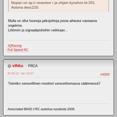
Nopari on sp:n reventon r ja ohjain kyoshon kt-201.
Autona desc210.
Mulla on ollut huonoja jatkojohtoja joista aiheutui vastaavia
ongelmia.
Liittimiin ja signaalipiuhoihin veikkaan...
JQRacing
Full Speed RC
vihku
PRCA
07.04.13 - klo: 16.57
#4959
Toimiiko sensorillinen moottori sensorittomassa säätimessä?
Associated B64D // RC-autoilua vuodesta 2008.