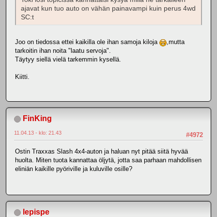
ajavat kun tuo auto on vähän painavampi kuin perus 4wd
SC:t
Joo on tiedossa ettei kaikilla ole ihan samoja kiloja
,mutta
tarkoitin ihan noita "laatu servoja".
Täytyy siellä vielä tarkemmin kysellä.
Kiitti.
FinKing
11.04.13 - klo: 21.43
#4972
Ostin Traxxas Slash 4x4-auton ja haluan nyt pitää siitä hyvää
huolta. Miten tuota kannattaa öljytä, jotta saa parhaan mahdollisen
eliniän kaikille pyöriville ja kuluville osille?
lepispe