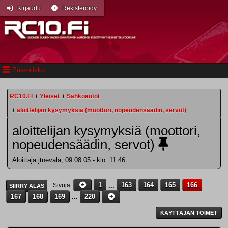
Kirjaudu
Rekisteröidy
Päävalikko
RC10.FI
/
Yleiset
/
Sähköautot
/
aloittelijan kysymyksiä (moottori, nopeudensäädin, servot)
aloittelijan kysymyksiä (moottori,
nopeudensäädin, servot)
Aloittaja jtnevala, 09.08.05 - klo: 11.46
1
...
163
164
165
166
Sivuja
SIIRRY ALAS
167
168
169
...
220
KÄYTTÄJÄN TOIMET