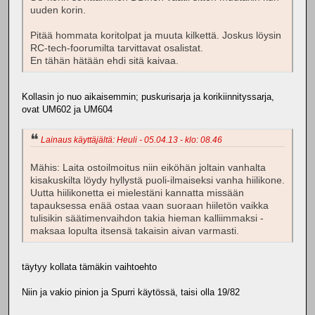
uuden korin.
Pitää hommata koritolpat ja muuta kilkettä. Joskus löysin
RC-tech-foorumilta tarvittavat osalistat.
En tähän hätään ehdi sitä kaivaa.
Kollasin jo nuo aikaisemmin; puskurisarja ja korikiinnityssarja,
ovat UM602 ja UM604
Lainaus käyttäjältä: Heuli - 05.04.13 - klo: 08.46
Mähis: Laita ostoilmoitus niin eiköhän joltain vanhalta
kisakuskilta löydy hyllystä puoli-ilmaiseksi vanha hiilikone.
Uutta hiilikonetta ei mielestäni kannatta missään
tapauksessa enää ostaa vaan suoraan hiiletön vaikka
tulisikin säätimenvaihdon takia hieman kalliimmaksi -
maksaa lopulta itsensä takaisin aivan varmasti.
täytyy kollata tämäkin vaihtoehto
Niin ja vakio pinion ja Spurri käytössä, taisi olla 19/82