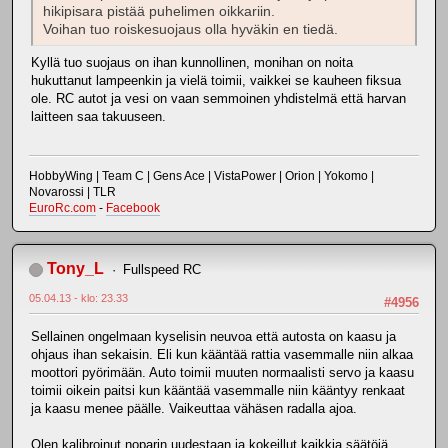
hikipisara pistää puhelimen oikkariin.
Voihan tuo roiskesuojaus olla hyväkin en tiedä.
Kyllä tuo suojaus on ihan kunnollinen, monihan on noita
hukuttanut lampeenkin ja vielä toimii, vaikkei se kauheen fiksua
ole. RC autot ja vesi on vaan semmoinen yhdistelmä että harvan
laitteen saa takuuseen.
HobbyWing | Team C | Gens Ace | VistaPower | Orion | Yokomo |
Novarossi | TLR
EuroRc.com
-
Facebook
Tony_L
Fullspeed RC
05.04.13 - klo: 23.33
#4956
Sellainen ongelmaan kyselisin neuvoa että autosta on kaasu ja
ohjaus ihan sekaisin. Eli kun kääntää rattia vasemmalle niin alkaa
moottori pyörimään. Auto toimii muuten normaalisti servo ja kaasu
toimii oikein paitsi kun kääntää vasemmalle niin kääntyy renkaat
ja kaasu menee päälle. Vaikeuttaa vähäsen radalla ajoa.
Olen kalibroinut noparin uudestaan ja kokeillut kaikkia säätöjä