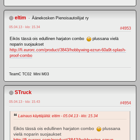
eltim
Äänekosken Pienoisautoilijat ry
05.04.13 - klo: 15.34
#4953
Eikös tässä ois edullinen harjaton combo
plussana vielä
noparin suojaukset
http://fi.eurorc.com/product/3843/hobbywing-ezrun-60a9t-splash-
proof-combo
TeamC TC02 Mini M03
STruck
05.04.13 - klo: 15.43
#4954
Lainaus käyttäjältä: eltim - 05.04.13 - klo: 15.34
Eikös tässä ois edullinen harjaton combo
plussana
vielä noparin suojaukset
http://fi.eurorc.com/product/3843/hobbywing-ezrun-