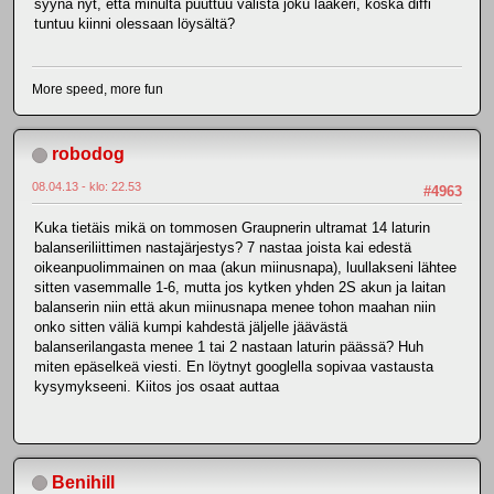
syynä nyt, että minulta puuttuu välistä joku laakeri, koska diffi
tuntuu kiinni olessaan löysältä?
More speed, more fun
robodog
08.04.13 - klo: 22.53
#4963
Kuka tietäis mikä on tommosen Graupnerin ultramat 14 laturin
balanseriliittimen nastajärjestys? 7 nastaa joista kai edestä
oikeanpuolimmainen on maa (akun miinusnapa), luullakseni lähtee
sitten vasemmalle 1-6, mutta jos kytken yhden 2S akun ja laitan
balanserin niin että akun miinusnapa menee tohon maahan niin
onko sitten väliä kumpi kahdestä jäljelle jäävästä
balanserilangasta menee 1 tai 2 nastaan laturin päässä? Huh
miten epäselkeä viesti. En löytnyt googlella sopivaa vastausta
kysymykseeni. Kiitos jos osaat auttaa
Benihill