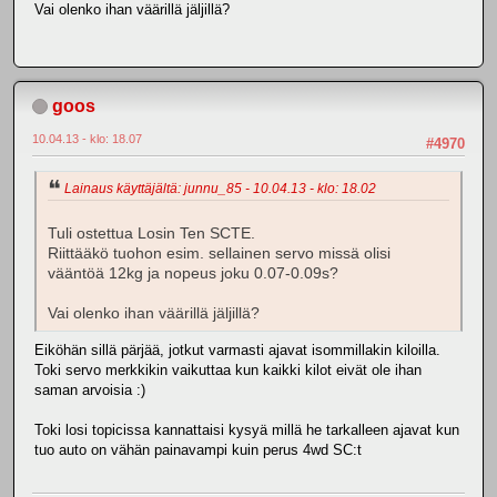
Vai olenko ihan väärillä jäljillä?
goos
10.04.13 - klo: 18.07
#4970
Lainaus käyttäjältä: junnu_85 - 10.04.13 - klo: 18.02
Tuli ostettua Losin Ten SCTE.
Riittääkö tuohon esim. sellainen servo missä olisi
vääntöä 12kg ja nopeus joku 0.07-0.09s?
Vai olenko ihan väärillä jäljillä?
Eiköhän sillä pärjää, jotkut varmasti ajavat isommillakin kiloilla.
Toki servo merkkikin vaikuttaa kun kaikki kilot eivät ole ihan
saman arvoisia :)
Toki losi topicissa kannattaisi kysyä millä he tarkalleen ajavat kun
tuo auto on vähän painavampi kuin perus 4wd SC:t