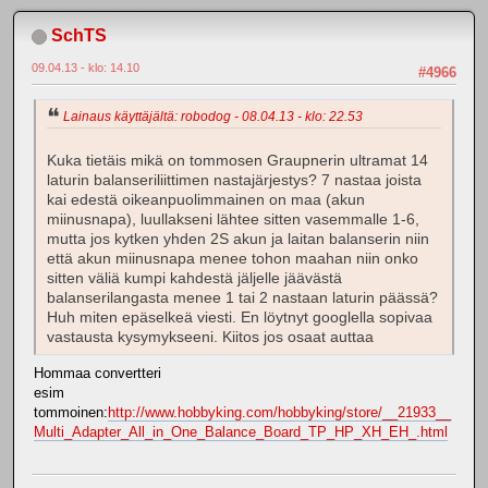
SchTS
09.04.13 - klo: 14.10
#4966
Lainaus käyttäjältä: robodog - 08.04.13 - klo: 22.53
Kuka tietäis mikä on tommosen Graupnerin ultramat 14
laturin balanseriliittimen nastajärjestys? 7 nastaa joista
kai edestä oikeanpuolimmainen on maa (akun
miinusnapa), luullakseni lähtee sitten vasemmalle 1-6,
mutta jos kytken yhden 2S akun ja laitan balanserin niin
että akun miinusnapa menee tohon maahan niin onko
sitten väliä kumpi kahdestä jäljelle jäävästä
balanserilangasta menee 1 tai 2 nastaan laturin päässä?
Huh miten epäselkeä viesti. En löytnyt googlella sopivaa
vastausta kysymykseeni. Kiitos jos osaat auttaa
Hommaa convertteri
esim
tommoinen:
http://www.hobbyking.com/hobbyking/store/__21933__
Multi_Adapter_All_in_One_Balance_Board_TP_HP_XH_EH_.html