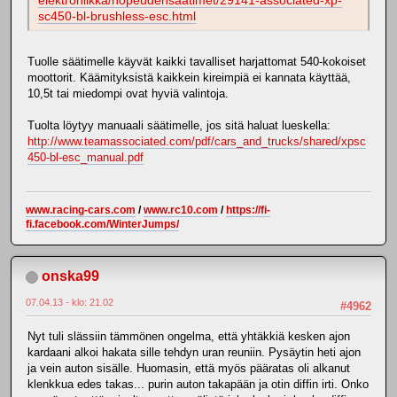
elektroniikka/nopeudensaatimet/29141-associated-xp-
sc450-bl-brushless-esc.html
Tuolle säätimelle käyvät kaikki tavalliset harjattomat 540-kokoiset
moottorit. Käämityksistä kaikkein kireimpiä ei kannata käyttää,
10,5t tai miedompi ovat hyviä valintoja.
Tuolta löytyy manuaali säätimelle, jos sitä haluat lueskella:
http://www.teamassociated.com/pdf/cars_and_trucks/shared/xpsc
450-bl-esc_manual.pdf
www.racing-cars.com
/
www.rc10.com
/
https://fi-
fi.facebook.com/WinterJumps/
onska99
07.04.13 - klo: 21.02
#4962
Nyt tuli slässiin tämmönen ongelma, että yhtäkkiä kesken ajon
kardaani alkoi hakata sille tehdyn uran reuniin. Pysäytin heti ajon
ja vein auton sisälle. Huomasin, että myös pääratas oli alkanut
klenkkua edes takas... purin auton takapään ja otin diffin irti. Onko