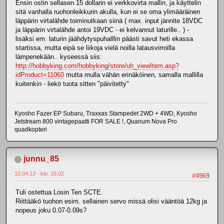
Ensin ostin sellasen 15 dollarin ei verkkovirta mallin, ja käyttelin
sitä vanhalla ruohonleikkurin akulla, kun ei se oma ylimääräinen
läppärin virtalähde toiminutkaan siinä ( max. input jännite 18VDC
ja läppärin virtalähde antoi 19VDC - ei kelvannut laturille.. ) -
lisäksi em. laturin jäähdytyspuhalllin päästi savut heti ekassa
startissa, mutta eipä se liikoja vielä noilla latausvirroilla
lämpenekään.. kyseessä siis:
http://hobbyking.com/hobbyking/store/uh_viewItem.asp?
idProduct=11060
mutta mulla vähän erinäköinen, samalla mallilla
kuitenkin - liekö tuota sitten "päivitetty"
Kyosho Fazer EP Subaru, Traxxas Stampedet 2WD + 4WD, Kyosho
Jetstream 800 vintagepaatti FOR SALE !, Quanum Nova Pro
quadkopteri
junnu_85
10.04.13 - klo: 18.02
#4969
Tuli ostettua Losin Ten SCTE.
Riittääkö tuohon esim. sellainen servo missä olisi vääntöä 12kg ja
nopeus joku 0.07-0.09s?