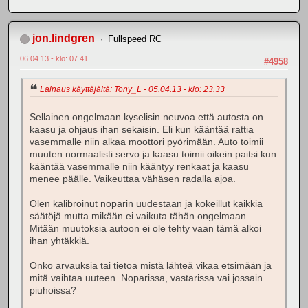
jon.lindgren
Fullspeed RC
06.04.13 - klo: 07.41
#4958
Lainaus käyttäjältä: Tony_L - 05.04.13 - klo: 23.33
Sellainen ongelmaan kyselisin neuvoa että autosta on
kaasu ja ohjaus ihan sekaisin. Eli kun kääntää rattia
vasemmalle niin alkaa moottori pyörimään. Auto toimii
muuten normaalisti servo ja kaasu toimii oikein paitsi kun
kääntää vasemmalle niin kääntyy renkaat ja kaasu
menee päälle. Vaikeuttaa vähäsen radalla ajoa.
Olen kalibroinut noparin uudestaan ja kokeillut kaikkia
säätöjä mutta mikään ei vaikuta tähän ongelmaan.
Mitään muutoksia autoon ei ole tehty vaan tämä alkoi
ihan yhtäkkiä.
Onko arvauksia tai tietoa mistä lähteä vikaa etsimään ja
mitä vaihtaa uuteen. Noparissa, vastarissa vai jossain
piuhoissa?