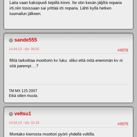
Laita vaan kaksipuoli teipillä kiinni. Ite otin kesän jäljiltä noparia
irti,niin tosissaan sai yrittää irti noparia. Lähti kyllä hetken
tuumailun jälkeen.
sande555
14.04.13 - klo: 09.55
#4978
Mitä tarkoittaa moottorin kv luku. oliko että mitä enemmän kv ni
sitä parempi....?
TM MX 125 2007
Eikä sitten muuta.
veltsu1
14.04.13 - klo: 10.18
#4979
Montako kierrosta moottori pyörii yhdellä voltilla.