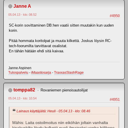
Janne A
05.04.13 - klo: 08.52
#4950
SC-korin sovittaminen DB:hen vaatii sitten muutakin kun uuden
korin.
Pitää hommata koritolpat ja muuta kilkettä. Joskus löysin RC-
tech-foorumilta tarvittavat osalistat.
En tähän hätään ehdi sitä kaivaa.
Janne Aspinen
Tulospalvelu
-
iMaastosarja
-
TraxxasSlashRage
tomppa82
Rovaniemen pienoisautoilijat
05.04.13 - klo: 10.54
#4951
Lainaus käyttäjältä: Heuli - 05.04.13 - klo: 08.46
Mähis: Laita ostoilmoitus niin eiköhän joltain vanhalta
kisakuskilta löydy hyllystä puoli-ilmaiseksi vanha hiilikone.