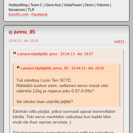
HobbyWing | Team C | Gens Ace | VistaPower | Orion | Yokomo |
Novarossi | TLR
EuroRc.com
-
Facebook
junnu_85
10.04.13 - klo: 18.49
#4971
Lainaus käyttäjältä: goos - 10.04.13 - klo: 18.07
Lainaus käyttäjältä: junnu_85 - 10.04.13 - klo: 18.02
Tuli ostettua Losin Ten SCTE.
Riittääkö tuohon esim. sellainen servo missä olisi
vääntöä 12kg ja nopeus joku 0.07-0.09s?
Vai olenko ihan väärillä jäljillä?
Eiköhän sillä pärjää, jotkut varmasti ajavat isommillakin
kiloilla. Toki servo merkkikin vaikuttaa kun kaikki kilot
eivät ole ihan saman arvoisia :)
Toki losi topicissa kannattaisi kysyä millä he tarkalleen