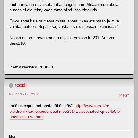
mutta mikään ei vaikuta tähän ongelmaan. Mitään muutoksia
autoon ei ole tehty vaan tämä alkoi ihan yhtäkkiä.
Onko arvauksia tai tietoa mistä lähteä vikaa etsimään ja mitä
vaihtaa uuteen. Noparissa, vastarissa vai jossain piuhoissa?
Nopari on sp:n reventon r ja ohjain kyoshon kt-201. Autona
desc210.
Team associated RC8B3.1
rccd
05.04.13 - klo: 23.34
#4957
mitä halpoja moottoreita tähän käy?
http://www.rcm.fi/rc-
elektroniikka/nopeudensaatimet/29141-associated-xp-sc450-bl-
brushless-esc.html
Moi