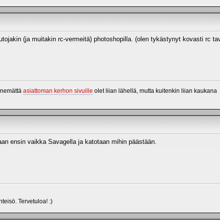
tojakin (ja muitakin rc-vermeitä) photoshopilla. (olen tykästynyt kovasti rc ta
menemättä
asiattoman kerhon sivuille
olet liian lähellä, mutta kuitenkin liian kaukana
laan ensin vaikka Savagella ja katotaan mihin päästään.
isö. Tervetuloa! :)