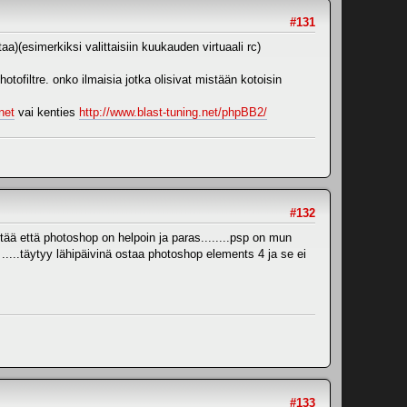
#131
a)(esimerkiksi valittaisiin kuukauden virtuaali rc)
tofiltre. onko ilmaisia jotka olisivat mistään kotoisin
net
vai kenties
http://www.blast-tuning.net/phpBB2/
#132
ntää että photoshop on helpoin ja paras........psp on mun
....täytyy lähipäivinä ostaa photoshop elements 4 ja se ei
#133