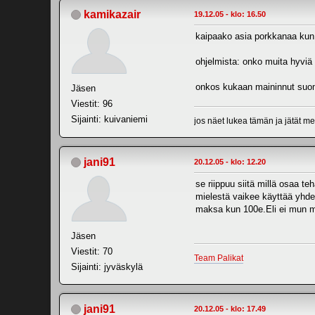
kamikazair
19.12.05 - klo: 16.50
kaipaako asia porkkanaa kun ku
ohjelmista: onko muita hyviä 
onkos kukaan maininnut suo
Jäsen
Viestit: 96
Sijainti: kuivaniemi
jos näet lukea tämän ja jätät 
jani91
20.12.05 - klo: 12.20
se riippuu siitä millä osaa t
mielestä vaikee käyttää yhden
maksa kun 100e.Eli ei mun mi
Jäsen
Viestit: 70
Team Palikat
Sijainti: jyväskylä
jani91
20.12.05 - klo: 17.49