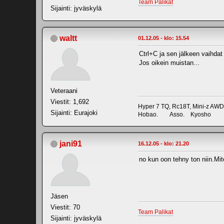
Team Palikat
Sijainti: jyväskylä
waltt
01.12.05 - klo: 15.54
Ctrl+C ja sen jälkeen vaihdat 
Jos oikein muistan...
Veteraani
Viestit: 1,692
Hyper 7 TQ, Rc18T, Mini-z AWD
Sijainti: Eurajoki
Hobao. Asso. Kyosho
jani91
16.12.05 - klo: 21.20
no kun oon tehny ton niin.Mit
Jäsen
Viestit: 70
Team Palikat
Sijainti: jyväskylä