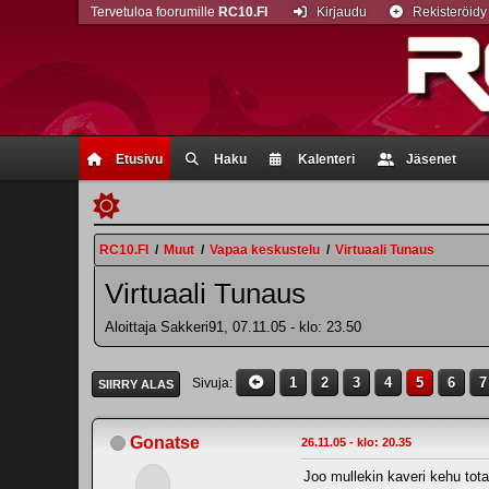
Tervetuloa foorumille
RC10.FI
Kirjaudu
Rekisteröidy
Etusivu
Haku
Kalenteri
Jäsenet
RC10.FI
/
Muut
/
Vapaa keskustelu
/
Virtuaali Tunaus
Virtuaali Tunaus
Aloittaja Sakkeri91, 07.11.05 - klo: 23.50
1
2
3
4
5
6
7
Sivuja
SIIRRY ALAS
Gonatse
26.11.05 - klo: 20.35
Joo mullekin kaveri kehu tota