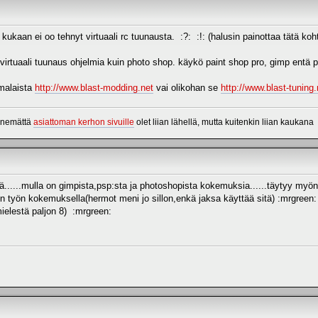
kaan ei oo tehnyt virtuaali rc tuunausta. :?: :!: (halusin painottaa tätä kohta
virtuaali tuunaus ohjelmia kuin photo shop. käykö paint shop pro, gimp entä pho
malaista
http://www.blast-modding.net
vai olikohan se
http://www.blast-tuning.
menemättä
asiattoman kerhon sivuille
olet liian lähellä, mutta kuitenkin liian kaukana
ehä......mulla on gimpista,psp:sta ja photoshopista kokemuksia......täytyy myö
 työn kokemuksella(hermot meni jo sillon,enkä jaksa käyttää sitä) :mrgreen: .
elestä paljon 8) :mrgreen: