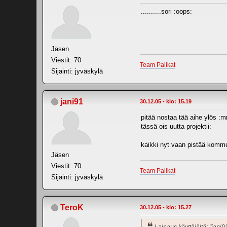
..........sori :oops:
Jäsen
Viestit: 70
Team Palikat
Sijainti: jyväskylä
jani91
30.12.05 - klo: 15.19
pitää nostaa tää aihe ylös :m
tässä ois uutta projektii:
kaikki nyt vaan pistää kommen
Jäsen
Viestit: 70
Team Palikat
Sijainti: jyväskylä
TeroK
30.12.05 - klo: 15.27
Lainaus käyttäjältä: "jani9