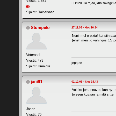
Viestit: 1,651
Ei kiroilulla rajaa, kun savagell
Sijainti: Taipalsaari
Stumpelo
27.11.05 - klo: 16.34
Nonii mul o pixia! kui siin sa
(eheh meni jo vahingos CS puo
Veteraani
Viestit: 479
jepajee
Sijainti: Ilmajoki
jani91
01.12.05 - klo: 14.43
Voisko joku neuvoo kun nyt t
toiseen kuvaan ja mitä sitten
Jäsen
Viestit: 70