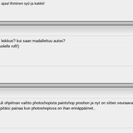
a ajaa! Ihminen syö ja kakkii!
a leikkuri? kui saan madallettuu autoo?
lelle rofl!)
uli ohjelman vaihto photoshopista paintshop proohon ja nyt on sitten seuraava
 pitäisi painaa kun photoshopissa on ihan erinäppäimet..