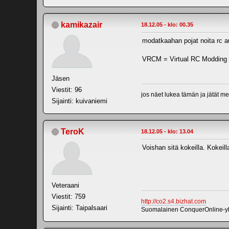
kamikazair
18.12.05 - klo: 00.35
modatkaahan pojat noita rc au
VRCM = Virtual RC Modding
Jäsen
Viestit: 96
jos näet lukea tämän ja jätät 
Sijainti: kuivaniemi
TeroK
18.12.05 - klo: 13.04
Voishan sitä kokeilla. Kokeil
Veteraani
Viestit: 759
http://co2.s4.bizhat.com
Sijainti: Taipalsaari
Suomalainen ConquerOnline-yhte