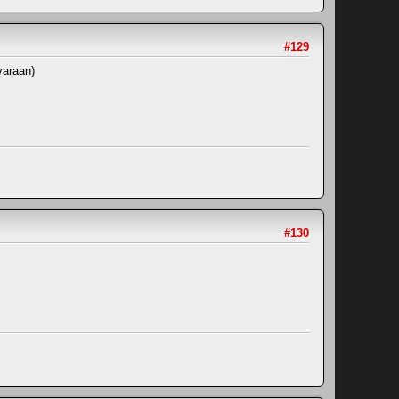
#129
varaan)
#130