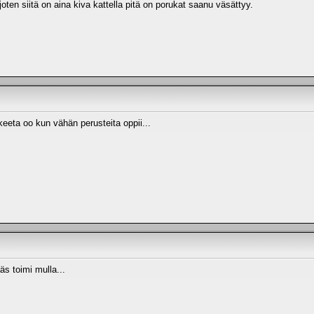
oten siitä on aina kiva kattella pitä on porukat saanu väsättyy.
keeta oo kun vähän perusteita oppii...
s toimi mulla...