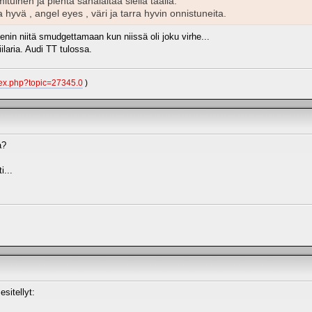
tuinen ja pientä sahalaitaa siellä täällä.
 hyvä , angel eyes , väri ja tarra hyvin onnistuneita.
enin niitä smudgettamaan kun niissä oli joku virhe...
ilaria. Audi TT tulossa.
index.php?topic=27345.0
)
a?
i...
esitellyt: