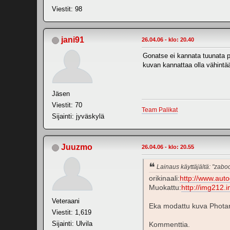
Viestit: 98
jani91
26.04.06 - klo: 20.40
Gonatse ei kannata tuunata 
kuvan kannattaa olla vähint
Jäsen
Viestit: 70
Team Palikat
Sijainti: jyväskylä
Juuzmo
26.04.06 - klo: 20.55
Lainaus käyttäjältä: "zabo
orikinaali:
http://www.aut
Muokattu:
http://img212
Veteraani
Eka modattu kuva Photari
Viestit: 1,619
Sijainti: Ulvila
Kommenttia.