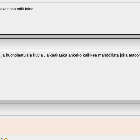
 tekee saa mitä tulee...
ä ja huonolaatuisia kuvia , älkääkääkä änkekö kaikkea mahdollista joka autoon. 