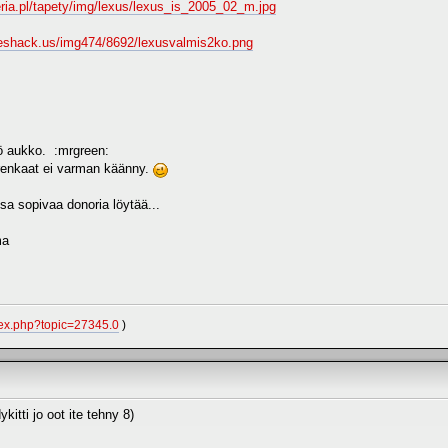
eria.pl/tapety/img/lexus/lexus_is_2005_02_m.jpg
geshack.us/img474/8692/lexusvalmis2ko.png
pö aukko. :mrgreen:
 renkaat ei varman käänny.
aksa sopivaa donoria löytää...
ma
index.php?topic=27345.0
)
kitti jo oot ite tehny 8)