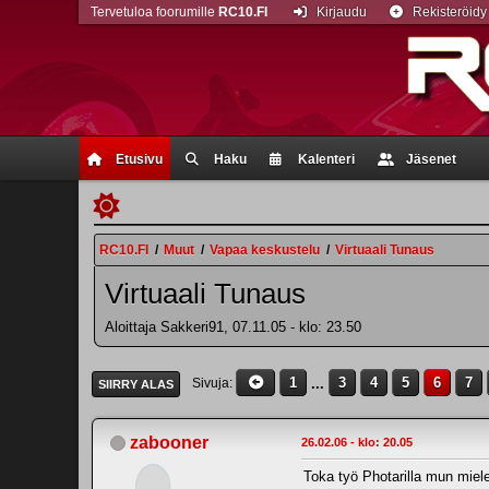
Tervetuloa foorumille
RC10.FI
Kirjaudu
Rekisteröidy
Etusivu
Haku
Kalenteri
Jäsenet
RC10.FI
/
Muut
/
Vapaa keskustelu
/
Virtuaali Tunaus
Virtuaali Tunaus
Aloittaja Sakkeri91, 07.11.05 - klo: 23.50
1
...
3
4
5
6
7
Sivuja
SIIRRY ALAS
zabooner
26.02.06 - klo: 20.05
Toka työ Photarilla mun miel