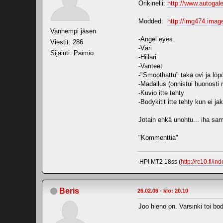
Orikinelli:
http://www.autogal
Modded:
http://img474.ima
Vanhempi jäsen
-Angel eyes
Viestit: 286
-Väri
Sijainti: Paimio
-Hiilari
-Vanteet
-"Smoothattu" taka ovi ja lö
-Madallus (onnistui huonosti
-Kuvio itte tehty
-Bodykitit itte tehty kun ei j
Jotain ehkä unohtu... iha sa
"Kommenttia"
-HPI MT2 18ss (
http://rc10.fi/
Beris
26.02.06 - klo: 20.10
Joo hieno on. Varsinki toi body