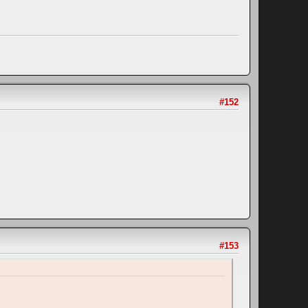
#152
#153