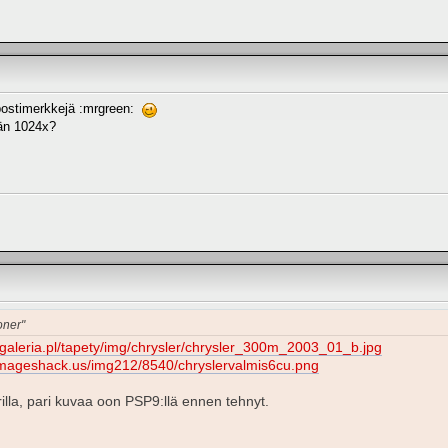
postimerkkejä :mrgreen:
ään 1024x?
oner"
ogaleria.pl/tapety/img/chrysler/chrysler_300m_2003_01_b.jpg
.imageshack.us/img212/8540/chryslervalmis6cu.png
lla, pari kuvaa oon PSP9:llä ennen tehnyt.