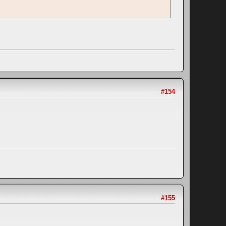
#154
#155