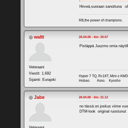
Hirveä,suoraan sanottuna :s
RB,the power of champions.
waltt
26.04.06 - klo: 20.57
Pistäppä Juuzmo omia näytill
Veteraani
Viestit: 1,692
Hyper 7 TQ, Rc18T, Mini-z AWD
Sijainti: Eurajoki
Hobao. Asso. Kyosho
Jabe
26.04.06 - klo: 21.12
no tässä on joskus viime vuo
DTM-look
original
ruostunut
Veteraani