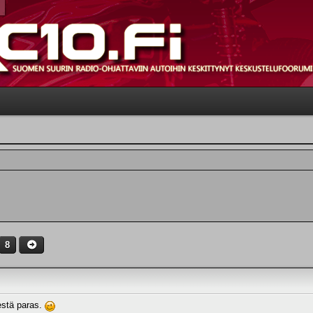
8
estä paras.