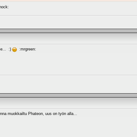
hock:
e... :)
:mrgreen:
nna muokkailtu Phateon, uus on työn alla...