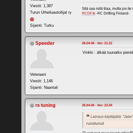
Viestit: 1,387
Sitä saa mitä tilaa, mutta jos ite
Turun Urheiluautoilijat ry
RCDF.tk
-RC Drifting Finland-
Sijainti: Turku
Speeder
26.04.06 - klo: 21.22
Vinkki : älkää tuunatko pieni
Veteraani
Viestit: 1,146
Sijainti: Naantali
rs tuning
26.04.06 - klo: 22.04
Lainaus käyttäjältä: "Jabe"
ruostunut