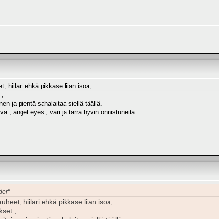
 hiilari ehkä pikkase liian isoa,
 ,
en ja pientä sahalaitaa siellä täällä.
ä , angel eyes , väri ja tarra hyvin onnistuneita.
der"
heet, hiilari ehkä pikkase liian isoa,
kset ,