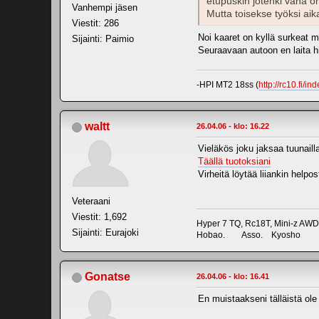
etupuskin jotenki vähä omi
Vanhempi jäsen
Mutta toisekse työksi aika
Viestit: 286
Noi kaaret on kyllä surkeat m
Sijainti: Paimio
Seuraavaan autoon en laita hi
-HPI MT2 18ss (
http://rc10.fi/
waltt
26.04.06 - klo: 16.22
Vieläkös joku jaksaa tuunaill
Täällä tuotoksiani
Virheitä löytää liiankin helpost
Veteraani
Viestit: 1,692
Hyper 7 TQ, Rc18T, Mini-z AWD
Sijainti: Eurajoki
Hobao. Asso. Kyosho
Gonatse
26.04.06 - klo: 16.41
En muistaakseni tälläistä ole 