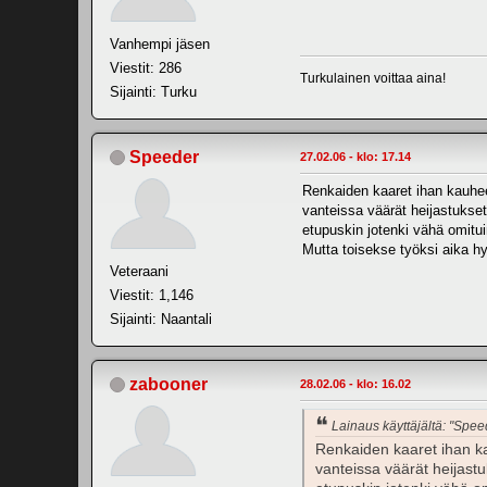
Vanhempi jäsen
Viestit: 286
Turkulainen voittaa aina!
Sijainti: Turku
Speeder
27.02.06 - klo: 17.14
Renkaiden kaaret ihan kauheet,
vanteissa väärät heijastukset
etupuskin jotenki vähä omituin
Mutta toisekse työksi aika hyv
Veteraani
Viestit: 1,146
Sijainti: Naantali
zabooner
28.02.06 - klo: 16.02
Lainaus käyttäjältä: "Spee
Renkaiden kaaret ihan kau
vanteissa väärät heijastu