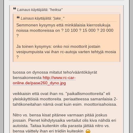
Lainaus käyttäjältä: "heiksa"
Lainaus käyttäjältä: "jake_"
Semmonen kysymys että minkälaisia kierroslukuja
noissa moottoreissa on ? 10 100 ? 15 000 ? 20 000
?
Ja toinen kysymys: onko noi moottorit jostain
vesipumpuista vai ihan rc-autoja varten tehtyjä mosia
?
tuossa on dynossa mitatut teho/vääntökäyrät
bensakoneesta
http://www.rc-car-
online.de/pase260_dyno.jpg
veikkaisin että ovat ihan ns. "paikallismoottoreita" eli
yleiskäyttöisiä moottoreita. periaatteessa samanlaisia 2-
tahtikoneitahan nämä ovat kuin esim. moottorisahoissa.
Nitro vs. bensa kisat pitänee varmaan pitää joskus
jossain. Pienet kiihdytysaika vertailut olis kiva nähdä eri
autoista. Taitaa kuitenkin olla parasta jättää nitro vs.
bensa väittely ihan eri triidiin kuiteskin