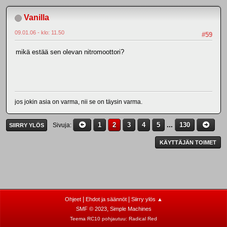
Vanilla
09.01.06 - klo: 11.50
#59
mikä estää sen olevan nitromoottori?
jos jokin asia on varma, nii se on täysin varma.
1
2
3
4
5
...
130
Sivuja
SIIRRY YLÖS
KÄYTTÄJÄN TOIMET
|
|
Ohjeet
Ehdot ja säännöt
Siirry ylös ▲
,
SMF © 2023
Simple Machines
Teema RC10 pohjautuu:
Radical Red