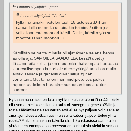
Lainaus käyttäjältä: "pfohr"
Lainaus käyttäjältä: "Vanilla"
kyllä mä ainakin vetelen tuol -15 asteissa :D ihan
samanlailla ne mulla on ainakin toiminut! sitten jos
valitellaan että moottori kärsii :D niin, kärsii myös se
moottorisahan moottori :D:D
Kärsiihän se mutta minulla oli ajatuksena se että bensa
autolla ajat SAMOILLA SÄÄDÖILLÄ kesät/talvet :)
Ei sammuile turhia ja on muutenkin halvempaa harrastaa
ja turvallisempaa kun ei ole nitromyrkkyjä tankissa.mulla
ainaki savage ja genesis olivat leluja fg:hen
verrattuna.Mut tämä on mun mielipide. Jos joskus
rupeen uudelleen harastamaan ostan bensa-auton
suoraan.
Kyllähän ne entiset on leluja nyt kun sulla ei ole niitä enään,olisko
ollu sama mielipide sillon ku sulla oli savage tai genesis?Niin ja
tosta säätämisestä sen verran että ei se nyt paljoon voi vaatia et
aina ajon alussa ottaa ruuvimeisseliä käteen ja pyörittelee yhtä
ruuvia?Mulla ei ainakaan talvella ole -10 pakkasissa sammuillu
yhtään sen enempää ja koneessa on puristuksia vieläkin saman