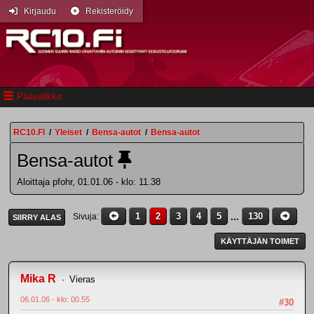
Kirjaudu
Rekisteröidy
Päävalikko
RC10.FI
/
Yleiset
/
Bensa-autot
/
Bensa-autot
Bensa-autot
Aloittaja pfohr, 01.01.06 - klo: 11.38
1
2
3
4
5
...
130
Sivuja
SIIRRY ALAS
KÄYTTÄJÄN TOIMET
Mika R
Vieras
06.01.06 - klo: 00.55
#30