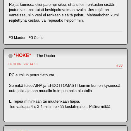
Reijät kumissa olisi parempi siksi, että silloin renkaiden sisään
joutun vesi poistuisti keskipakovoiman avulla. Jos reijät on
vanteissa, niin vesi ei renkaan sisältä poistu. Mahtaakohan kumi
reijitettynä kestää, vai repeääkö helpommin.
FG Marder - FG Comp
*HOKE*
The Doctor
06.01.06 - klo: 14.18
#33
RC autoilun perus tietoutta...
Se reikä tulee AINA ja EHDOTTOMASTI kumiin kun on kyseessä
auto jolla ajetaan muualla kuin puhtaalla alustalla.
Ei repeä mihinkään tai muutenkaan hajoa.
Tee vaikapa 4 x 3-4 millin reikää keskilinjalle... Pitäisi riittää.