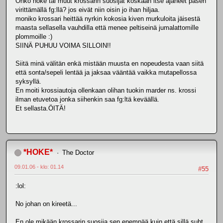
Onko hoke tai muut krossarin suosijat koskaan itse ajaneet pasen
virittämällä fg:llä? jos eivät niin oisin jo ihan hiljaa.
moniko krossari heittää nyrkin kokosia kiven murkuloita jäisestä
maasta sellasella vauhdilla että menee peltiseinä jumalattomille
plommoille :)
SIINÄ PUHUU VOIMA SILLOIN!!
Siitä minä välitän enkä mistään muusta en nopeudesta vaan siitä
että sonta/sepeli lentää ja jaksaa vääntää vaikka mutapellossa
syksyllä.
En moiti krossiautoja ollenkaan olihan tuokin marder ns. krossi
ilman etuvetoa jonka siihenkin saa fg:ltä keväällä.
Et sellasta.ÖITÄ!
*HOKE*
The Doctor
09.01.06 - klo: 01.14
#55
:lol:
No johan on kireetä...
En ole mikään krossarin suosija sen enempää kuin että sillä suht