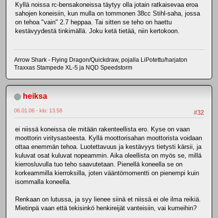
Kyllä noissa rc-bensakoneissa täytyy olla jotain ratkaisevaa eroa
sahojen koneisiin, kun mulla on tommonen 38cc Stihl-saha, jossa
on tehoa "vain" 2.7 heppaa. Tai sitten se teho on haettu
kestävyydestä tinkimällä. Joku ketä tietää, niin kertokoon.
Arrow Shark - Flying Dragon/Quickdraw, pojalla LiPotettu/harjaton
Traxxas Stampede XL-5 ja NQD Speedstorm
heiksa
06.01.06 - klo: 13.58
#32
ei niissä koneissa ole mitään rakenteellista ero. Kyse on vaan
moottorin viritysasteesta. Kyllä moottorisahan moottorista voidaan
ottaa enemmän tehoa. Luotettavuus ja kestävyys tietysti kärsii, ja
kuluvat osat kuluvat nopeammin. Aika oleellista on myös se, millä
kierrosluvulla tuo teho saavutetaan. Pienellä koneella se on
korkeammilla kierroksilla, joten vääntömomentti on pienempi kuin
isommalla koneella.
Renkaan on lutussa, ja syy lienee siinä et niissä ei ole ilma reikiä.
Mietinpä vaan että tekisinkö henkireijät vanteisiin, vai kumeihin?