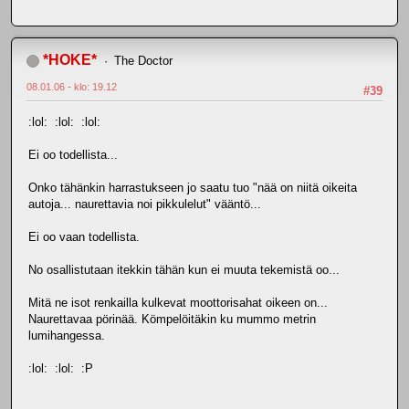
*HOKE*
The Doctor
08.01.06 - klo: 19.12
#39
:lol: :lol: :lol:
Ei oo todellista...
Onko tähänkin harrastukseen jo saatu tuo "nää on niitä oikeita
autoja... naurettavia noi pikkulelut" vääntö...
Ei oo vaan todellista.
No osallistutaan itekkin tähän kun ei muuta tekemistä oo...
Mitä ne isot renkailla kulkevat moottorisahat oikeen on...
Naurettavaa pörinää. Kömpelöitäkin ku mummo metrin
lumihangessa.
:lol: :lol: :P