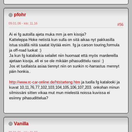
pfohr
09.01.06 - klo: 11.16
#56
Ai ei fg autoilla ajeta muka mm ja em kisoja?
Katteleppa Hoke netistä kun sulla on sitä aikaa nyt pakkasilla
istua sisällä niitä saatat löytää esim. fg ja carson touring,formula
ja off-road luokat :)
Ja kun fg katalookia selailet niin huomaat että myös mardereilla
ajetaan kisoja..eli ei se ole mikään pihasudittelu rassi :)
Jos et tuollaista asiaa tiennyt niin on sunkin rc-harrastus mennyt
päin honkia..
http://www.rc-car-online.de/htstarteng.htm
ja tuolla fg katalooki ja
kuvat 10,11,76,77,102,103,104,105,106,107,203. onkohan minun
silmissäni sitten vikaa mut mun mielestä noissa kuvissa ei
esiinny pihasudittelua?
Vanilla