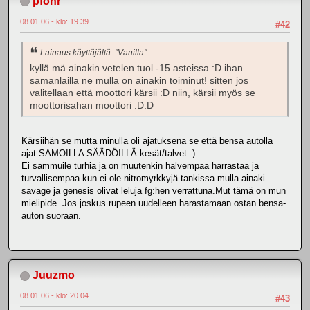
pfohr
08.01.06 - klo: 19.39
#42
Lainaus käyttäjältä: "Vanilla"
kyllä mä ainakin vetelen tuol -15 asteissa :D ihan
samanlailla ne mulla on ainakin toiminut! sitten jos
valitellaan että moottori kärsii :D niin, kärsii myös se
moottorisahan moottori :D:D
Kärsiihän se mutta minulla oli ajatuksena se että bensa autolla
ajat SAMOILLA SÄÄDÖILLÄ kesät/talvet :)
Ei sammuile turhia ja on muutenkin halvempaa harrastaa ja
turvallisempaa kun ei ole nitromyrkkyjä tankissa.mulla ainaki
savage ja genesis olivat leluja fg:hen verrattuna.Mut tämä on mun
mielipide. Jos joskus rupeen uudelleen harastamaan ostan bensa-
auton suoraan.
Juuzmo
08.01.06 - klo: 20.04
#43