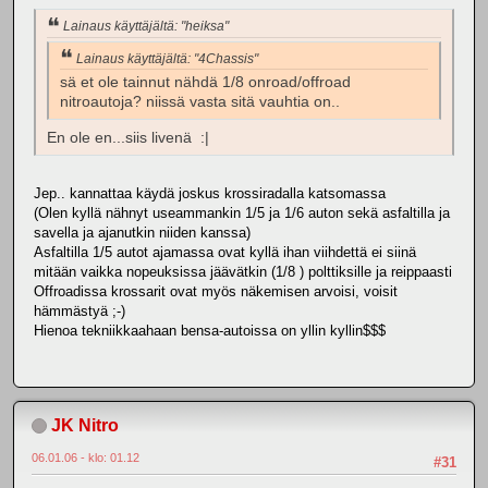
Lainaus käyttäjältä: "heiksa"
Lainaus käyttäjältä: "4Chassis"
sä et ole tainnut nähdä 1/8 onroad/offroad
nitroautoja? niissä vasta sitä vauhtia on..
En ole en...siis livenä :|
Jep.. kannattaa käydä joskus krossiradalla katsomassa
(Olen kyllä nähnyt useammankin 1/5 ja 1/6 auton sekä asfaltilla ja
savella ja ajanutkin niiden kanssa)
Asfaltilla 1/5 autot ajamassa ovat kyllä ihan viihdettä ei siinä
mitään vaikka nopeuksissa jäävätkin (1/8 ) polttiksille ja reippaasti
Offroadissa krossarit ovat myös näkemisen arvoisi, voisit
hämmästyä ;-)
Hienoa tekniikkaahaan bensa-autoissa on yllin kyllin$$$
JK Nitro
06.01.06 - klo: 01.12
#31