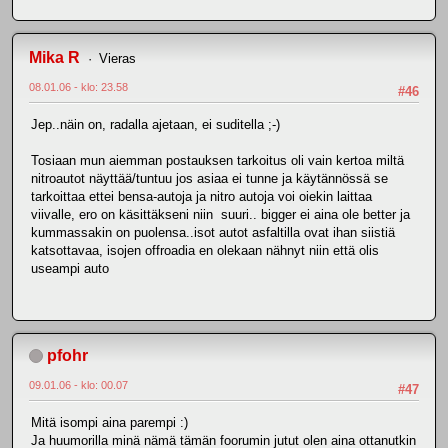
Mika R
Vieras
08.01.06 - klo: 23.58
#46
Jep..näin on, radalla ajetaan, ei suditella ;-)
Tosiaan mun aiemman postauksen tarkoitus oli vain kertoa miltä
nitroautot näyttää/tuntuu jos asiaa ei tunne ja käytännössä se
tarkoittaa ettei bensa-autoja ja nitro autoja voi oiekin laittaa
viivalle, ero on käsittäkseni niin suuri.. bigger ei aina ole better ja
kummassakin on puolensa..isot autot asfaltilla ovat ihan siistiä
katsottavaa, isojen offroadia en olekaan nähnyt niin että olis
useampi auto
pfohr
09.01.06 - klo: 00.07
#47
Mitä isompi aina parempi :)
Ja huumorilla minä nämä tämän foorumin jutut olen aina ottanutkin