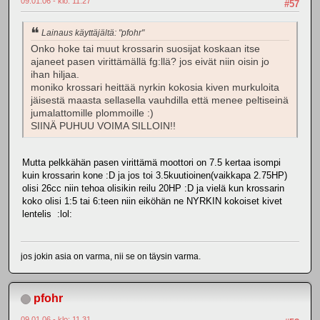
09.01.06 - klo: 11.27
#57
Lainaus käyttäjältä: "pfohr"
Onko hoke tai muut krossarin suosijat koskaan itse
ajaneet pasen virittämällä fg:llä? jos eivät niin oisin jo
ihan hiljaa.
moniko krossari heittää nyrkin kokosia kiven murkuloita
jäisestä maasta sellasella vauhdilla että menee peltiseinä
jumalattomille plommoille :)
SIINÄ PUHUU VOIMA SILLOIN!!
Mutta pelkkähän pasen virittämä moottori on 7.5 kertaa isompi
kuin krossarin kone :D ja jos toi 3.5kuutioinen(vaikkapa 2.75HP)
olisi 26cc niin tehoa olisikin reilu 20HP :D ja vielä kun krossarin
koko olisi 1:5 tai 6:teen niin eiköhän ne NYRKIN kokoiset kivet
lentelis :lol:
jos jokin asia on varma, nii se on täysin varma.
pfohr
09.01.06 - klo: 11.31