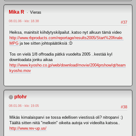
Mika R
Vieras
08.01.06 - klo: 18.38
#37
Heiksa, mainitsit kiihdytyskilpailut..katso nyt alkuun tämä video
http://www.rbproducts.com/reportage/results2005/Start%20finale.
MPG
ja tee sitten johtopäätöksiä :D
Tos on vielä 1/8 offroadia pätkä vuodelta 2005 ..kestää kyl
downloadata jonku aikaa
http://www.kyosho.co.jp/web/download/movie/2004prshow/qt/team
kyosho.mov
pfohr
08.01.06 - klo: 19.05
#38
Mikäs kimalaisparvi se tossa edellisen viestissä oli? nitroparvi :)
Täältä sitten niitä "melkein" oikeita autoja voi videoilta katsoa..
http://www.rev-up.us/