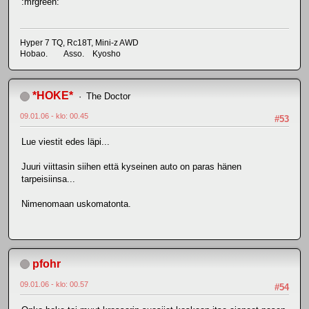
:mrgreen:
Hyper 7 TQ, Rc18T, Mini-z AWD
Hobao. Asso. Kyosho
*HOKE*
The Doctor
09.01.06 - klo: 00.45
#53
Lue viestit edes läpi...
Juuri viittasin siihen että kyseinen auto on paras hänen
tarpeisiinsa...
Nimenomaan uskomatonta.
pfohr
09.01.06 - klo: 00.57
#54