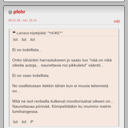
pfohr
08.01.06 - klo: 19.14
#40
Lainaus käyttäjältä: "*HOKE*"
:lol: :lol: :lol:
Ei oo todellista...
Onko tähänkin harrastukseen jo saatu tuo "nää on niitä
oikeita autoja... naurettavia noi pikkulelut" vääntö...
Ei oo vaan todellista.
No osallistutaan itekkin tähän kun ei muuta tekemistä
oo...
Mitä ne isot renkailla kulkevat moottorisahat oikeen on...
Naurettavaa pörinää. Kömpelöitäkin ku mummo metrin
lumihangessa.
:lol: :lol: :P