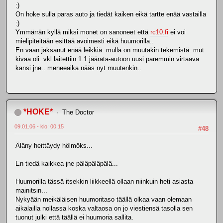
:)
On hoke sulla paras auto ja tiedät kaiken eikä tartte enää vastailla
:)
Ymmärrän kyllä miksi monet on sanoneet että
rc10.fi
ei voi
mielipiteitään esittää avoimesti eikä huumorilla..
En vaan jaksanut enää leikkiä..mulla on muutakin tekemistä..mut
kivaa oli..vkl laitettiin 1:1 jäärata-autoon uusi paremmin virtaava
kansi jne.. meneeaika nääs nyt muutenkin..
*HOKE*
The Doctor
09.01.06 - klo: 00.15
#48
Äläny heittäydy hölmöks...
En tiedä kaikkea jne päläpäläpälä...
Huumorilla tässä itsekkin liikkeellä ollaan niinkuin heti asiasta
mainitsin...
Nykyään meikäläisen huumoritaso täällä olkaa vaan olemaan
aikalailla nollassa koska valtaosa on jo viestiensä tasolla sen
tuonut julki että täällä ei huumoria sallita.