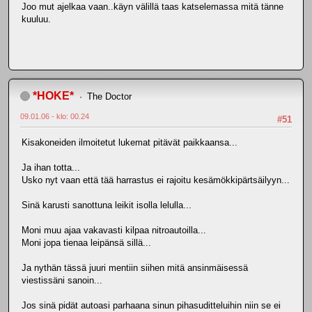
Joo mut ajelkaa vaan..käyn välillä taas katselemassa mitä tänne
kuuluu.
*HOKE*
The Doctor
09.01.06 - klo: 00.24
#51
Kisakoneiden ilmoitetut lukemat pitävät paikkaansa...
Ja ihan totta...
Usko nyt vaan että tää harrastus ei rajoitu kesämökkipärtsäilyyn...
Sinä karusti sanottuna leikit isolla lelulla...
Moni muu ajaa vakavasti kilpaa nitroautoilla...
Moni jopa tienaa leipänsä sillä...
Ja nythän tässä juuri mentiin siihen mitä ansinmäisessä
viestissäni sanoin...
Jos sinä pidät autoasi parhaana sinun pihasuditteluihin niin se ei