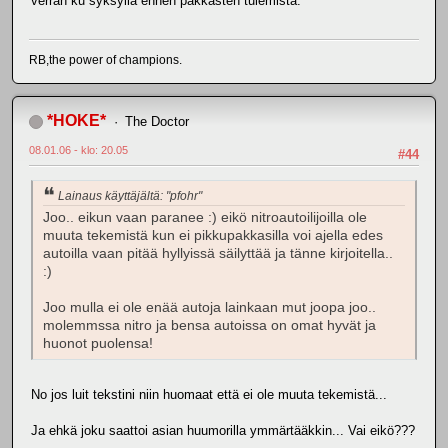
verran ku syksyllä ennen pakkasten tulemista.
RB,the power of champions.
*HOKE*
The Doctor
08.01.06 - klo: 20.05
#44
Lainaus käyttäjältä: "pfohr"
Joo.. eikun vaan paranee :) eikö nitroautoilijoilla ole
muuta tekemistä kun ei pikkupakkasilla voi ajella edes
autoilla vaan pitää hyllyissä säilyttää ja tänne kirjoitella..
:)
Joo mulla ei ole enää autoja lainkaan mut joopa joo..
molemmssa nitro ja bensa autoissa on omat hyvät ja
huonot puolensa!
No jos luit tekstini niin huomaat että ei ole muuta tekemistä...
Ja ehkä joku saattoi asian huumorilla ymmärtääkkin... Vai eikö???