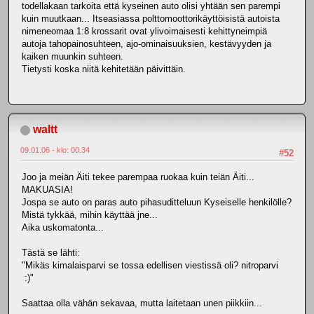
todellakaan tarkoita että kyseinen auto olisi yhtään sen parempi
kuin muutkaan... Itseasiassa polttomoottorikäyttöisistä autoista
nimeneomaa 1:8 krossarit ovat ylivoimaisesti kehittyneimpiä
autoja tahopainosuhteen, ajo-ominaisuuksien, kestävyyden ja
kaiken muunkin suhteen.
Tietysti koska niitä kehitetään päivittäin.
waltt
09.01.06 - klo: 00.34
#52
Joo ja meiän Äiti tekee parempaa ruokaa kuin teiän Äiti...
MAKUASIA!
Jospa se auto on paras auto pihasuditteluun Kyseiselle henkilölle?
Mistä tykkää, mihin käyttää jne...
Aika uskomatonta...
Tästä se lähti:
"Mikäs kimalaisparvi se tossa edellisen viestissä oli? nitroparvi
:)"
Saattaa olla vähän sekavaa, mutta laitetaan unen piikkiin...