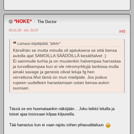
*HOKE*
The Doctor
08.01.06 - klo: 20.07
#45
Lainaus käyttäjältä: "pfohr"
Kärsiihän se mutta minulla oli ajatuksena se että bensa
autolla ajat SAMOILLA SÄÄDÖILLÄ kesät/talvet :)
Ei sammuile turhia ja on muutenkin halvempaa harrastaa
ja turvallisempaa kun ei ole nitromyrkkyjä tankissa.mulla
ainaki savage ja genesis olivat leluja fg:hen
verrattuna.Mut tämä on mun mielipide. Jos joskus
rupeen uudelleen harastamaan ostan bensa-auton
suoraan.
Tässä se ero huomataankin näköjään... Joku leikkii leluilla ja
toiset ajaa tosissaan kilpaa kilpureilla.
Tää harrastus kun ei vaan rajotu siihen pihasuddailuun