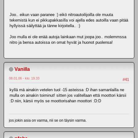
Joo.. eikun vaan paranee :) eikö nitroautoilijoilla ole muuta
tekemistä kun ei pikkupakkasilla voi ajella edes autoilla vaan pitää
hyllyissä säilyttää ja tänne kirjoitella.. :)
Joo mulla ei ole enää autoja lainkaan mut joopa joo.. molemmssa
nitro ja bensa autoissa on omat hyvät ja huonot puolensa!
Vanilla
08.01.06 - klo: 19.33
#41
kyllä mä ainakin vetelen tuol -15 asteissa :D ihan samanlailla ne
mulla on ainakin toiminut! sitten jos valitellaan että moottori kärsii
:D niin, kärsii myös se moottorisahan moottori :D:D
jos jokin asia on varma, nii se on täysin varma.