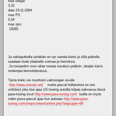
max torque
3,32
date 23-11-2004
max PS
5,54
max rpm
19265
Ja vakioputkella siinähän on nyt samba kiinni ja sillä putkella
saadaan lisää yläaluelle voimaa ja kierroksia.
.Ja tosiaankin mun rahat menee kesäisin prätkiin..tänään kävin
molempia lämmittämässä..
Tämä linkki vie moottorin valmistajan sivulle
http://www.zenoah.net/
mutta pascal hollannista on sen
virittänyt joka itse ajaa 1/5 touring autoilla kilpaa saksassa.tässä
pase-tuning sivut
http://www.pase-tuning.com/
tuolla on myös
video jossa pascal ajaa itse autoaan
http://www.pase-
tuning.com/shop/content/artikel.php?artgruppe=68