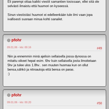
Eli parempi ottaa kaikki viestit samantien tosissaan, ellei sitä ole
selvästi ilmaistu että huumori on kyseessä.
Sinun viestistäsi huumori ei edelleenkään tule ilmi vaan jopa
ivallisesti suoraan minua kohti sanailet.
pfohr
09.01.06 - klo: 00.16
#49
Niin ja ennemmin minä ajelisin sellaisella jossa dynossa on
mitattu oikeet hepat esim. 6hv kuin sellaisella josta ilmoitetaan
5hv ja tulee ulos 1.8hv.. sen muuten huomaa kun on ollut
bensa,sähkö ja nitroautoja että bensa on paras.
:)
pfohr
09.01.06 - klo: 00.20
#50