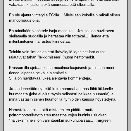
vakavasti kilpailen sekä suomessa että ulkomailla...
En ole ajanut viritetyllä FG:llä... Mielellään kokeilisin mikäli siihen
mahdollisuus olisi...
En minäkään vähättele isoja monsuja... Jos haluaa huvikseen
siellätäällä suddailla ja harrastaa niin tottakai... Hienoa että
milenkiintoinen harrastus kiinnostaa.
Toinkin vain ilmi asian että ikäväkyllä kyseiset isot autot
rajautuvat tähän "leikkimiseen" (huom heittomerkit.
Krossareilla ajetaan kisaa maailmanlaajuisesti ja tosiaan moni
tienaa leipänsä pelkällä ajamisella...
Sillä on huvittavaa lukea alentavia kommentteja...
Ja tähdennetään nyt että koko hommahan taas lähti liikkeelle
huumorista (joka ei ollut täysin selkeästi pelkkää huumoria) ja
minä vastasin siihen huumorilla hymiöiden kanssa höystettynä...
Harrastakaa kaikki sitä mistä eniten pidätte, mutta
polttomoottorikäyttöisten maastoautojen kuninkuusluokan
"halveksiminen" on vähintäänkin surkuhupaisaa... :mrgreen: