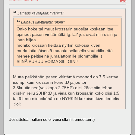
#58
Lainaus käyttäjältä: "Vanilla"
Lainaus käyttäjältä: "pfohr"
Onko hoke tai muut krossarin suosijat koskaan itse
ajaneet pasen virittämällä fg:llä? jos eivät niin oisin jo
ihan hiljaa.
moniko krossari heittää nyrkin kokosia kiven
murkuloita jäisestä maasta sellasella vauhdilla että
menee peltiseinä jumalattomille plommoille :)
SIINÄ PUHUU VOIMA SILLOIN!!
Mutta pelkkähän pasen virittämä moottori on 7.5 kertaa
isompi kuin krossarin kone :D ja jos toi
3.5kuutioinen(vaikkapa 2.75HP) olisi 26cc niin tehoa
olisikin reilu 20HP :D ja vielä kun krossarin koko olisi 1:5
tai 6:teen niin eiköhän ne NYRKIN kokoiset kivet lentelis
:lol:
Jossittelua.. silloin se ei voisi olla nitromoottori :)