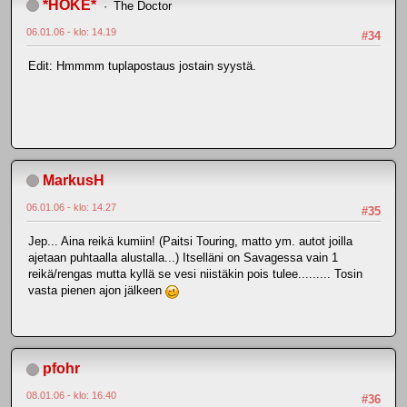
*HOKE*
The Doctor
06.01.06 - klo: 14.19
#34
Edit: Hmmmm tuplapostaus jostain syystä.
MarkusH
06.01.06 - klo: 14.27
#35
Jep... Aina reikä kumiin! (Paitsi Touring, matto ym. autot joilla
ajetaan puhtaalla alustalla...) Itselläni on Savagessa vain 1
reikä/rengas mutta kyllä se vesi niistäkin pois tulee......... Tosin
vasta pienen ajon jälkeen
pfohr
08.01.06 - klo: 16.40
#36