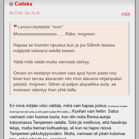
Catiska
30.07.06 - klo: 21.46
#429
Lainaus käyttäjältä: "racer"
Moooooooooooooooo.......Räks :mrgreen:
Hajoaa se losinkin ripustus kun ja jos 50kmh lasissa
mäjäytät tukivarsi edellä kiveen.
Väitä mitä väität mutta varmasti särkyy.
Omani on kestänyt muuten rata ajoa hyvin paitsi nou
kivet kun tarraa alavarsiin niin irtoo alavarsi ohjainpalan
päästä :mrgreen: Siihen ai paljoo alupalikka auta..se
meinaan vääntyy ihan yhtä lailla.
En minä mitään viitsi väittää, mikä vain hajoaa joskus
(Losista ei muuten
Kunhan vain heitin. Sattui
ikinä hajonnut tukivartta, ja sillä ajettiin paljon M8 radalla...).
varmasti vain huonoa tuuria, kun olin noita Bensa-autoja
katsomassa Tampereen radalla. Siitä jäi mielikuva, että hauskoja
leluja, mutta hieman kolhuarkoja, eli kun ne hajosi niissä
Tampereen pikkuhypyissäkin. Mutta, varmaan oli jotain kulumaa