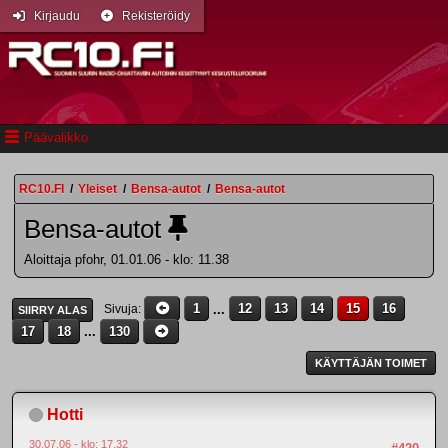
Kirjaudu
Rekisteröidy
Päävalikko
RC10.FI
/
Yleiset
/
Bensa-autot
/
Bensa-autot
Bensa-autot
Aloittaja pfohr, 01.01.06 - klo: 11.38
1
...
12
13
14
15
16
Sivuja
SIIRRY ALAS
17
18
...
130
KÄYTTÄJÄN TOIMET
Hotti
30.07.06 - klo: 17.32