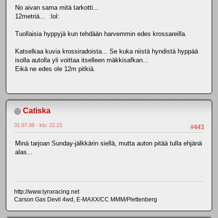
No aivan sama mitä tarkotti...
12metriä... :lol:
Tuollaisia hyppyjä kun tehdään harvemmin edes krossareilla.
Katselkaa kuvia krossiradoista... Se kuka niistä hyndistä hyppää
isolla autolla yli voittaa itselleen mäkkisafkan...
Eikä ne edes ole 12m pitkiä.
Catiska
31.07.06 - klo: 22.21
#443
Minä tarjoan Sunday-jälkkärin siellä, mutta auton pitää tulla ehjänä
alas...
http://www.lynxracing.net
Carson Gas Devil 4wd, E-MAXX/CC MMM/Plettenberg