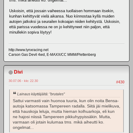
tms. mikä aiheutti ko. ongelmat...
Uskoisin, että jossain vaiheessa tuollaisen hommaan itsekin,
kunhan kehittyvät vielä aikansa. Nuo kiinnostaa kyllä muiden
autojen jatkoksi ja seurailen kokoajan niiden kehitystä. Uskoisin,
että parissa vuodessa ne on jo kehittyneet niin paljon, että
minullekin sopiva löytyy!
http://www.lynxracing.net
Carson Gas Devil 4wd, E-MAXX/CC MMM/Plettenberg
Divi
30.07.06 - klo: 22.30
#430
Lainaus käyttäjältä: "brutales"
Sattui varmasti vain huonoa tuuria, kun olin noita Bensa-
autoja katsomassa Tampereen radalla. Siitä jäi mielikuva,
että hauskoja leluja, mutta hieman kolhuarkoja, eli kun
ne hajosi niissä Tampereen pikkuhypyissäkin. Mutta,
varmaan oli jotain kulumaa tms. mikä aiheutti ko.
ongelmat...