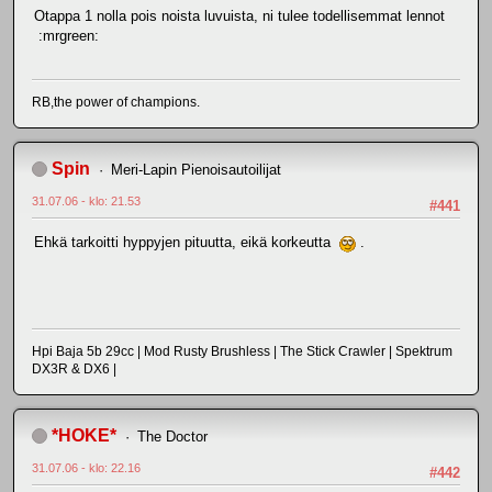
Otappa 1 nolla pois noista luvuista, ni tulee todellisemmat lennot
:mrgreen:
RB,the power of champions.
Spin
Meri-Lapin Pienoisautoilijat
31.07.06 - klo: 21.53
#441
Ehkä tarkoitti hyppyjen pituutta, eikä korkeutta
.
Hpi Baja 5b 29cc | Mod Rusty Brushless | The Stick Crawler | Spektrum
DX3R & DX6 |
*HOKE*
The Doctor
31.07.06 - klo: 22.16
#442