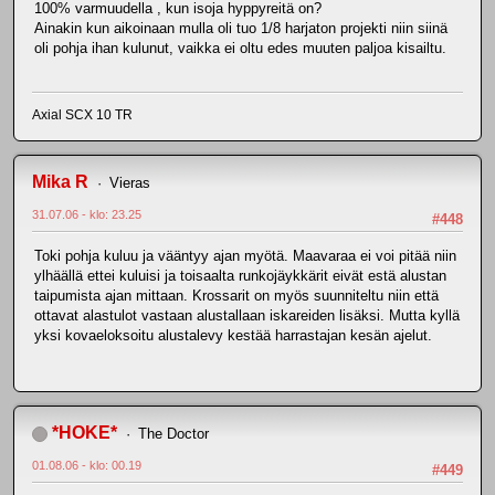
100% varmuudella , kun isoja hyppyreitä on?
Ainakin kun aikoinaan mulla oli tuo 1/8 harjaton projekti niin siinä
oli pohja ihan kulunut, vaikka ei oltu edes muuten paljoa kisailtu.
Axial SCX 10 TR
Mika R
Vieras
31.07.06 - klo: 23.25
#448
Toki pohja kuluu ja vääntyy ajan myötä. Maavaraa ei voi pitää niin
ylhäällä ettei kuluisi ja toisaalta runkojäykkärit eivät estä alustan
taipumista ajan mittaan. Krossarit on myös suunniteltu niin että
ottavat alastulot vastaan alustallaan iskareiden lisäksi. Mutta kyllä
yksi kovaeloksoitu alustalevy kestää harrastajan kesän ajelut.
*HOKE*
The Doctor
01.08.06 - klo: 00.19
#449