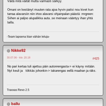
Väitä mitä väität mutta varmasti särkyy.
Omani on kestänyt muuten rata ajoa hyvin paitsi nou kivet kun
tarraa alavarsiin niin irtoo alavarsi ohjainpalan päästä :mrgreen:
Siihen ai paljoo alupalikka auta..se meinaan vääntyy ihan yhtä
lailla.
-Team lapsena liian vähän leluja-
Nikke92
30.07.06 - klo: 20.18
#425
No pari kertaa tuli ajettuu päin autonrengasta-> ei käyny mitään.
Nyt keuli ja tökkäs johonkin-> takarengas eellä maahan ja räks.
Traxxas Revo 2.5
ballu