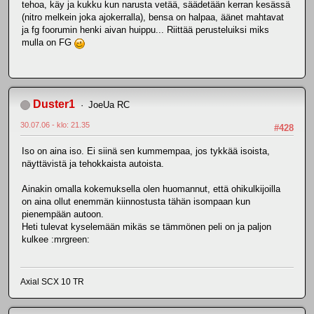
tehoa, käy ja kukku kun narusta vetää, säädetään kerran kesässä
(nitro melkein joka ajokerralla), bensa on halpaa, äänet mahtavat
ja fg foorumin henki aivan huippu... Riittää perusteluiksi miks
mulla on FG
Duster1
JoeUa RC
30.07.06 - klo: 21.35
#428
Iso on aina iso. Ei siinä sen kummempaa, jos tykkää isoista,
näyttävistä ja tehokkaista autoista.
Ainakin omalla kokemuksella olen huomannut, että ohikulkijoilla
on aina ollut enemmän kiinnostusta tähän isompaan kun
pienempään autoon.
Heti tulevat kyselemään mikäs se tämmönen peli on ja paljon
kulkee :mrgreen:
Axial SCX 10 TR