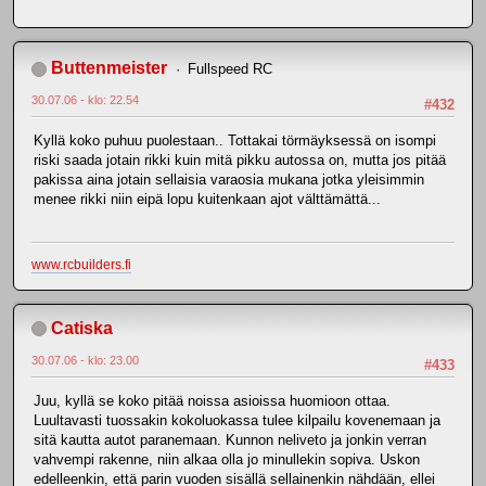
Buttenmeister
Fullspeed RC
30.07.06 - klo: 22.54
#432
Kyllä koko puhuu puolestaan.. Tottakai törmäyksessä on isompi
riski saada jotain rikki kuin mitä pikku autossa on, mutta jos pitää
pakissa aina jotain sellaisia varaosia mukana jotka yleisimmin
menee rikki niin eipä lopu kuitenkaan ajot välttämättä...
www.rcbuilders.fi
Catiska
30.07.06 - klo: 23.00
#433
Juu, kyllä se koko pitää noissa asioissa huomioon ottaa.
Luultavasti tuossakin kokoluokassa tulee kilpailu kovenemaan ja
sitä kautta autot paranemaan. Kunnon neliveto ja jonkin verran
vahvempi rakenne, niin alkaa olla jo minullekin sopiva. Uskon
edelleenkin, että parin vuoden sisällä sellainenkin nähdään, ellei