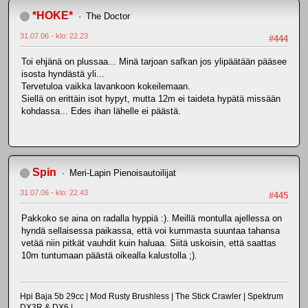
*HOKE*
The Doctor
31.07.06 - klo: 22.23
#444
Toi ehjänä on plussaa... Minä tarjoan safkan jos ylipäätään pääsee
isosta hyndästä yli...
Tervetuloa vaikka lavankoon kokeilemaan.
Siellä on erittäin isot hypyt, mutta 12m ei taideta hypätä missään
kohdassa... Edes ihan lähelle ei päästä.
Spin
Meri-Lapin Pienoisautoilijat
31.07.06 - klo: 22.43
#445
Pakkoko se aina on radalla hyppiä :). Meillä montulla ajellessa on
hyndä sellaisessa paikassa, että voi kummasta suuntaa tahansa
vetää niin pitkät vauhdit kuin haluaa. Siitä uskoisin, että saattas
10m tuntumaan päästä oikealla kalustolla ;).
Hpi Baja 5b 29cc | Mod Rusty Brushless | The Stick Crawler | Spektrum
DX3R & DX6 |