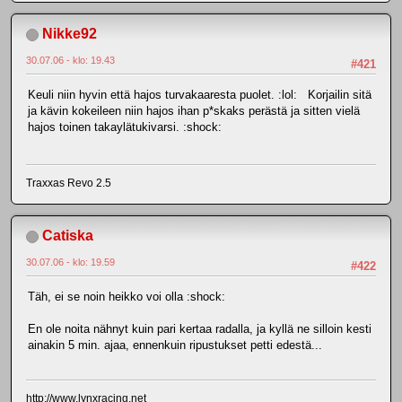
Nikke92
30.07.06 - klo: 19.43
#421
Keuli niin hyvin että hajos turvakaaresta puolet. :lol: Korjailin sitä
ja kävin kokeileen niin hajos ihan p*skaks perästä ja sitten vielä
hajos toinen takaylätukivarsi. :shock:
Traxxas Revo 2.5
Catiska
30.07.06 - klo: 19.59
#422
Täh, ei se noin heikko voi olla :shock:
En ole noita nähnyt kuin pari kertaa radalla, ja kyllä ne silloin kesti
ainakin 5 min. ajaa, ennenkuin ripustukset petti edestä...
http://www.lynxracing.net