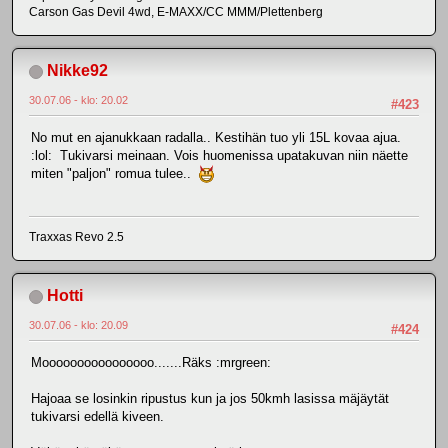
Carson Gas Devil 4wd, E-MAXX/CC MMM/Plettenberg
Nikke92
30.07.06 - klo: 20.02
#423
No mut en ajanukkaan radalla.. Kestihän tuo yli 15L kovaa ajua.
:lol: Tukivarsi meinaan. Vois huomenissa upatakuvan niin näette
miten "paljon" romua tulee..
Traxxas Revo 2.5
Hotti
30.07.06 - klo: 20.09
#424
Moooooooooooooooo.......Räks :mrgreen:
Hajoaa se losinkin ripustus kun ja jos 50kmh lasissa mäjäytät
tukivarsi edellä kiveen.