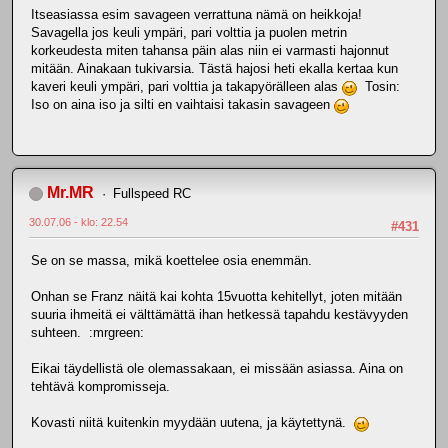
Itseasiassa esim savageen verrattuna nämä on heikkoja!
Savagella jos keuli ympäri, pari volttia ja puolen metrin
korkeudesta miten tahansa päin alas niin ei varmasti hajonnut
mitään. Ainakaan tukivarsia. Tästä hajosi heti ekalla kertaa kun
kaveri keuli ympäri, pari volttia ja takapyörälleen alas
Tosin:
Iso on aina iso ja silti en vaihtaisi takasin savageen
Mr.MR
Fullspeed RC
30.07.06 - klo: 22.54
#431
Se on se massa, mikä koettelee osia enemmän.
Onhan se Franz näitä kai kohta 15vuotta kehitellyt, joten mitään
suuria ihmeitä ei välttämättä ihan hetkessä tapahdu kestävyyden
suhteen. :mrgreen:
Eikai täydellistä ole olemassakaan, ei missään asiassa. Aina on
tehtävä kompromisseja.
Kovasti niitä kuitenkin myydään uutena, ja käytettynä.