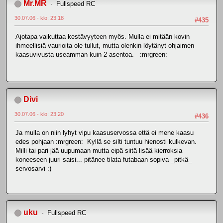
Mr.MR
Fullspeed RC
30.07.06 - klo: 23.18
#435
Ajotapa vaikuttaa kestävyyteen myös. Mulla ei mitään kovin
ihmeellisiä vaurioita ole tullut, mutta olenkin löytänyt ohjaimen
kaasuvivusta useamman kuin 2 asentoa. :mrgreen:
Divi
30.07.06 - klo: 23.20
#436
Ja mulla on niin lyhyt vipu kaasuservossa että ei mene kaasu
edes pohjaan :mrgreen: Kyllä se silti tuntuu hienosti kulkevan.
Milli tai pari jää uupumaan mutta eipä siitä lisää kierroksia
koneeseen juuri saisi... pitänee tilata futabaan sopiva _pitkä_
servosarvi :)
uku
Fullspeed RC