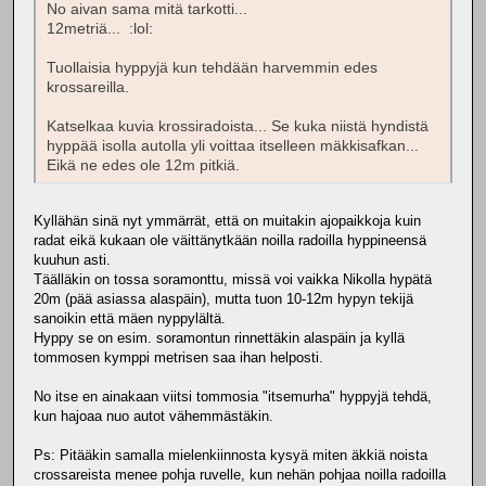
No aivan sama mitä tarkotti...
12metriä... :lol:
Tuollaisia hyppyjä kun tehdään harvemmin edes
krossareilla.
Katselkaa kuvia krossiradoista... Se kuka niistä hyndistä
hyppää isolla autolla yli voittaa itselleen mäkkisafkan...
Eikä ne edes ole 12m pitkiä.
Kyllähän sinä nyt ymmärrät, että on muitakin ajopaikkoja kuin
radat eikä kukaan ole väittänytkään noilla radoilla hyppineensä
kuuhun asti.
Täälläkin on tossa soramonttu, missä voi vaikka Nikolla hypätä
20m (pää asiassa alaspäin), mutta tuon 10-12m hypyn tekijä
sanoikin että mäen nyppylältä.
Hyppy se on esim. soramontun rinnettäkin alaspäin ja kyllä
tommosen kymppi metrisen saa ihan helposti.
No itse en ainakaan viitsi tommosia "itsemurha" hyppyjä tehdä,
kun hajoaa nuo autot vähemmästäkin.
Ps: Pitääkin samalla mielenkiinnosta kysyä miten äkkiä noista
crossareista menee pohja ruvelle, kun nehän pohjaa noilla radoilla