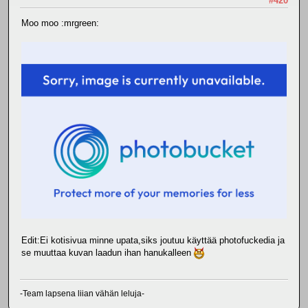
#420
Moo moo :mrgreen:
Edit:Ei kotisivua minne upata,siks joutuu käyttää photofuckedia ja
se muuttaa kuvan laadun ihan hanukalleen
-Team lapsena liian vähän leluja-