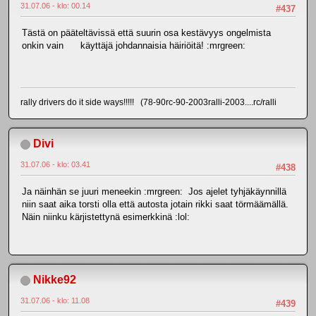
31.07.06 - klo: 00.14
#437
Tästä on pääteltävissä että suurin osa kestävyys ongelmista
onkin vain käyttäjä johdannaisia häiriöitä! :mrgreen:
rally drivers do it side ways!!!!! (78-90rc-90-2003ralli-2003....rc/ralli
Divi
31.07.06 - klo: 03.41
#438
Ja näinhän se juuri meneekin :mrgreen: Jos ajelet tyhjäkäynnillä
niin saat aika torsti olla että autosta jotain rikki saat törmäämällä.
Näin niinku kärjistettynä esimerkkinä :lol:
Nikke92
31.07.06 - klo: 11.08
#439