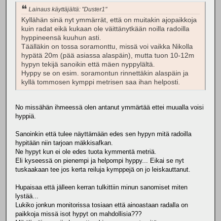
Lainaus käyttäjältä: "Duster1"
Kyllähän sinä nyt ymmärrät, että on muitakin ajopaikkoja
kuin radat eikä kukaan ole väittänytkään noilla radoilla
hyppineensä kuuhun asti.
Täälläkin on tossa soramonttu, missä voi vaikka Nikolla
hypätä 20m (pää asiassa alaspäin), mutta tuon 10-12m
hypyn tekijä sanoikin että mäen nyppylältä.
Hyppy se on esim. soramontun rinnettäkin alaspäin ja
kyllä tommosen kymppi metrisen saa ihan helposti.
No missähän ihmeessä olen antanut ymmärtää ettei muualla voisi
hyppiä.
Sanoinkin että tulee näyttämään edes sen hypyn mitä radoilla
hypitään niin tarjoan mäkkisafkan.
Ne hypyt kun ei ole edes tuota kymmentä metriä.
Eli kyseessä on pienempi ja helpompi hyppy... Eikai se nyt
tuskaakaan tee jos kerta reiluja kymppejä on jo leiskauttanut.
Hupaisaa että jälleen kerran tulkittiin minun sanomiset miten
lystää...
Lukiko jonkun monitorissa tosiaan että ainoastaan radalla on
paikkoja missä isot hypyt on mahdollisia???