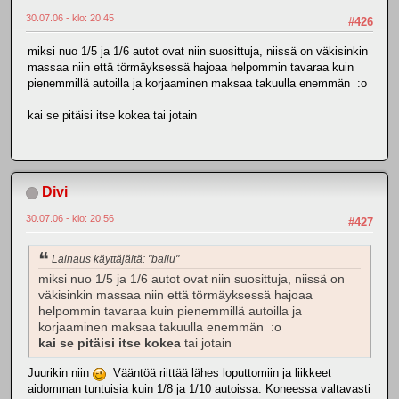
30.07.06 - klo: 20.45
#426
miksi nuo 1/5 ja 1/6 autot ovat niin suosittuja, niissä on väkisinkin
massaa niin että törmäyksessä hajoaa helpommin tavaraa kuin
pienemmillä autoilla ja korjaaminen maksaa takuulla enemmän :o
kai se pitäisi itse kokea tai jotain
Divi
30.07.06 - klo: 20.56
#427
Lainaus käyttäjältä: "ballu"
miksi nuo 1/5 ja 1/6 autot ovat niin suosittuja, niissä on
väkisinkin massaa niin että törmäyksessä hajoaa
helpommin tavaraa kuin pienemmillä autoilla ja
korjaaminen maksaa takuulla enemmän :o
kai se pitäisi itse kokea
tai jotain
Juurikin niin
Vääntöä riittää lähes loputtomiin ja liikkeet
aidomman tuntuisia kuin 1/8 ja 1/10 autoissa. Koneessa valtavasti