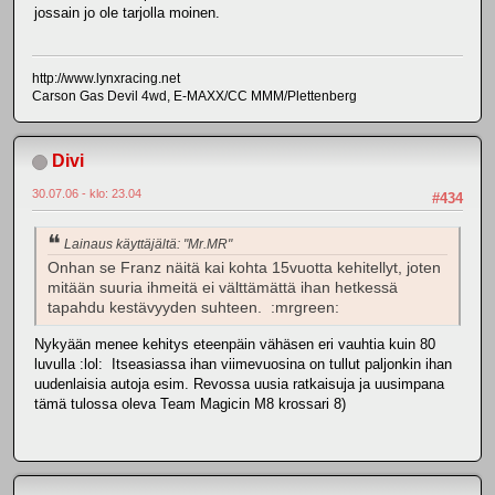
jossain jo ole tarjolla moinen.
http://www.lynxracing.net
Carson Gas Devil 4wd, E-MAXX/CC MMM/Plettenberg
Divi
30.07.06 - klo: 23.04
#434
Lainaus käyttäjältä: "Mr.MR"
Onhan se Franz näitä kai kohta 15vuotta kehitellyt, joten
mitään suuria ihmeitä ei välttämättä ihan hetkessä
tapahdu kestävyyden suhteen. :mrgreen:
Nykyään menee kehitys eteenpäin vähäsen eri vauhtia kuin 80
luvulla :lol: Itseasiassa ihan viimevuosina on tullut paljonkin ihan
uudenlaisia autoja esim. Revossa uusia ratkaisuja ja uusimpana
tämä tulossa oleva Team Magicin M8 krossari 8)