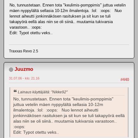
No, tunnustetaan. Ennen tota "keulimis-pomppimis" juttua vetelin
mäen nyppylältä sellasia 10-12m ilmalentoja. :lol: :oops: Nuo
lennot aiheutti jonkinnäkösen rasituksen ja sit kun se tuli
takapyörä eellä alas niin se oli siinä.. muutamia tukivarsia
varastoon.. :oops:
Edit: Typot otettu veks..
Traxxas Revo 2.5
Juuzmo
31.07.06 - klo: 21.16
#440
Lainaus käyttäjältä: "Nikke92"
No, tunnustetaan. Ennen tota "keulimis-pomppimis"
juttua vetelin mäen nyppylältä sellasia 10-12m
ilmalentoja. :lol: :oops: Nuo lennot aiheutti
jonkinnäkösen rasituksen ja sit kun se tuli takapyörä eellä
alas niin se oli siinä.. muutamia tukivarsia varastoon..
:oops:
Edit: Typot otettu veks..