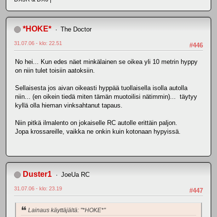
*HOKE*
The Doctor
31.07.06 - klo: 22.51
#446
No hei... Kun edes näet minkälainen se oikea yli 10 metrin hyppy
on niin tulet toisiin aatoksiin.
Sellaisesta jos aivan oikeasti hyppää tuollaisella isolla autolla
niin... (en oikein tiedä miten tämän muotoilisi nätimmin)... täytyy
kyllä olla hieman vinksahtanut tapaus.
Niin pitkä ilmalento on jokaiselle RC autolle erittäin paljon.
Jopa krossareille, vaikka ne onkin kuin kotonaan hypyissä.
Duster1
JoeUa RC
31.07.06 - klo: 23.19
#447
Lainaus käyttäjältä: "*HOKE*"