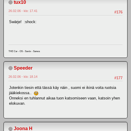
tux10
26.02.06 - klo: 17.41
#176
Swärje! :shock:
THE Car - OS - Savöx - Sanwa
Speeder
26.02.06 - klo: 18.14
#177
Jotenkin tiesin että tässä käy näin , suomi ei ikinä voita ruotsia
jääkiekossa..
Onneksi en tuhlannut aikaa tuon katsomiseen vaan, katsoin yhen
elokuvan.
Joona H