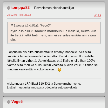
tomppa82
Rovaniemen pienoisautoilijat
25.02.06 - klo: 23.12
#162
Lainaus käyttäjältä: "Vege5"
Kyllä olis ollu kultaankin mahdollisuus Kallella, mutta kun
ite tietää, että heti meni, niin ei se yritys enään niin rajua
ole.
Loppuaika ois siitä huolimattakin riittänyt hopealle. Siis siitä
selvästä hidastamisesta huolimatta. Kultakin olisi ollut todella
lähellä ilman virhettä. Ja veikkaan, että Kalle ei ollu ihan 100%
varma siitä menikö suksi kepin väärältä puolen vai ei. Oishan se
muuten keskeyttäny koko laskun...
Ajokunnossa LRP Blast S10 TX2 ja Surge grusher-vene.
Lisäksi muutamia innostusta odottavia auto-projekteja
Vege5