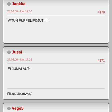
Jankka
26.02.06 - klo: 17.10
#170
V*TUN PUPPELIPOJUT !!!!
Jussi_
26.02.06 - klo: 17.16
#171
EI JUMALAUT*
Pikkuautot myyty:(
Vege5