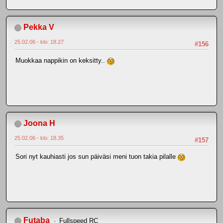
Pekka V
25.02.06 - klo: 18.27
#156
Muokkaa nappikin on keksitty..
Joona H
25.02.06 - klo: 18.35
#157
Sori nyt kauhiasti jos sun päiväsi meni tuon takia pilalle
Futaba
Fullspeed RC