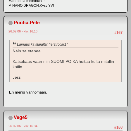
Mahotonta meininkiä..!
M:NANO DRAGON,Kysy YV!
Puuha-Pete
26.02.06 - klo: 16.16
#167
Lainaus käyttäjältä: "jerzirccar1"
Näin se etenee.
Katsokaas vaan niin SUOMI POIKA hoitaa kulta mitallin
kotiin...
Jerzi
En menis vannomaan.
Vege5
26.02.06 - klo: 16.34
#168