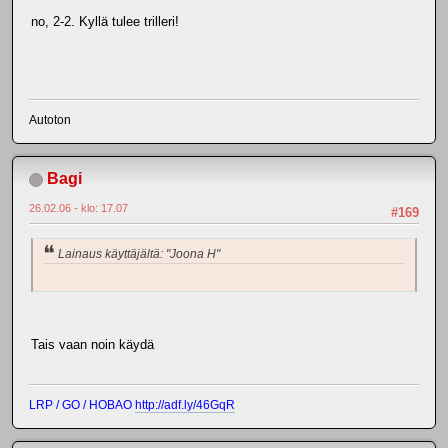
no, 2-2. Kyllä tulee trilleri!
Autoton
Bagi
26.02.06 - klo: 17.07
#169
Lainaus käyttäjältä: "Joona H"
Tais vaan noin käydä
LRP / GO / HOBAO
http://adf.ly/46GqR