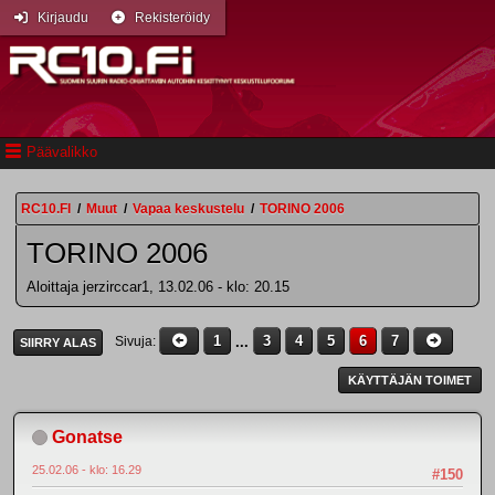
Kirjaudu
Rekisteröidy
Päävalikko
RC10.FI
/
Muut
/
Vapaa keskustelu
/
TORINO 2006
TORINO 2006
Aloittaja jerzirccar1, 13.02.06 - klo: 20.15
1
...
3
4
5
6
7
Sivuja
SIIRRY ALAS
KÄYTTÄJÄN TOIMET
Gonatse
25.02.06 - klo: 16.29
#150