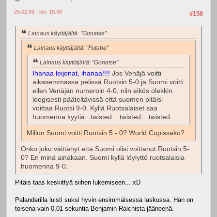
25.02.06 - klo: 18.36
#158
Lainaus käyttäjältä: "Gonatse"
Lainaus käyttäjältä: "Futaba"
Lainaus käyttäjältä: "Gonatse"
Ihanaa leijonat, ihanaa!!!!
Jos Venäjä voitti
aikasemmassa pelissä Ruotsin 5-0 ja Suomi voitti
eilen Venäjän numeroin 4-0, niin eikös olekkin
loogisesti pääteltävissä että suomen pitäisi
voittaa Ruotsi 9-0. Kyllä Ruotsalaiset saa
huomenna kyytiä. :twisted: :twisted: :twisted:
Millon Suomi voitti Ruotsin 5 - 0? World Cupissako?
Onko joku väittänyt että Suomi olisi voittanut Ruotsin 5-
0? En minä ainakaan. Suomi kyllä löylyttö ruotsalaisia
huomenna 9-0.
Pitäis taas keskittyä siihen lukemiseen... xD
Palanderilla luisti suksi hyvin ensimmäisessä laskussa. Hän on
toisena vain 0,01 sekuntia Benjamin Raichista jääneenä.