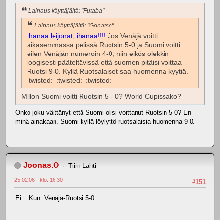
Lainaus käyttäjältä: "Futaba"
Lainaus käyttäjältä: "Gonatse"
Ihanaa leijonat, ihanaa!!!!
Jos Venäjä voitti
aikasemmassa pelissä Ruotsin 5-0 ja Suomi voitti
eilen Venäjän numeroin 4-0, niin eikös olekkin
loogisesti pääteltävissä että suomen pitäisi voittaa
Ruotsi 9-0. Kyllä Ruotsalaiset saa huomenna kyytiä.
:twisted: :twisted: :twisted:
Millon Suomi voitti Ruotsin 5 - 0? World Cupissako?
Onko joku väittänyt että Suomi olisi voittanut Ruotsin 5-0? En
minä ainakaan. Suomi kyllä löylyttö ruotsalaisia huomenna 9-0.
Joonas.O
Tiim Lahti
25.02.06 - klo: 16.30
#151
Ei... Kun Venäjä-Ruotsi 5-0