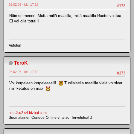
26.02.06 - klo: 17.18
#172
Näin se menee. Mutta millä maalilla, millä maalilla Ruotsi voittaa.
Ei voi olla totta!!!
Autoton
TeroK
26.02.06 - klo: 17.19
#173
Voi kerpeleen kerpeleeee!!!
Tuollaisella maalilla vielä voittivat
niin ketutus on max
http://co2.s4.bizhat.com
Suomalainen ConquerOnline-yhteisö. Tervetuloa! :)