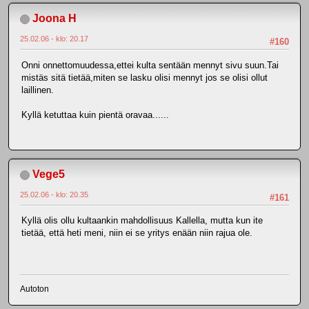
Joona H
25.02.06 - klo: 20.17
#160
Onni onnettomuudessa,ettei kulta sentään mennyt sivu suun.Tai
mistäs sitä tietää,miten se lasku olisi mennyt jos se olisi ollut
laillinen.
Kyllä ketuttaa kuin pientä oravaa......
Vege5
25.02.06 - klo: 20.35
#161
Kyllä olis ollu kultaankin mahdollisuus Kallella, mutta kun ite
tietää, että heti meni, niin ei se yritys enään niin rajua ole.
Autoton