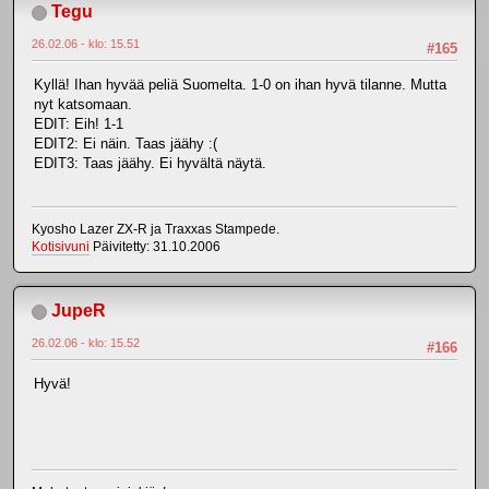
Tegu
26.02.06 - klo: 15.51
#165
Kyllä! Ihan hyvää peliä Suomelta. 1-0 on ihan hyvä tilanne. Mutta
nyt katsomaan.
EDIT: Eih! 1-1
EDIT2: Ei näin. Taas jäähy :(
EDIT3: Taas jäähy. Ei hyvältä näytä.
Kyosho Lazer ZX-R ja Traxxas Stampede.
Kotisivuni
Päivitetty: 31.10.2006
JupeR
26.02.06 - klo: 15.52
#166
Hyvä!