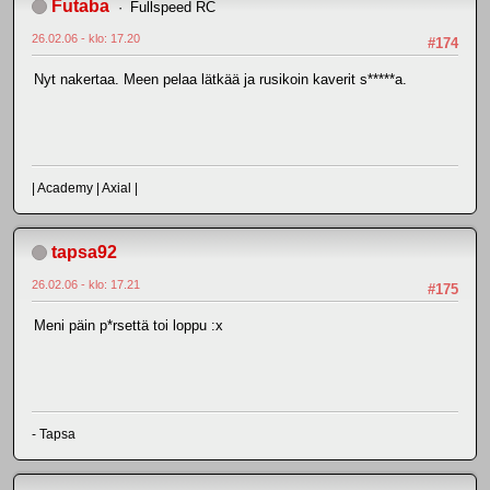
Futaba
Fullspeed RC
26.02.06 - klo: 17.20
#174
Nyt nakertaa. Meen pelaa lätkää ja rusikoin kaverit s*****a.
| Academy | Axial |
tapsa92
26.02.06 - klo: 17.21
#175
Meni päin p*rsettä toi loppu :x
- Tapsa