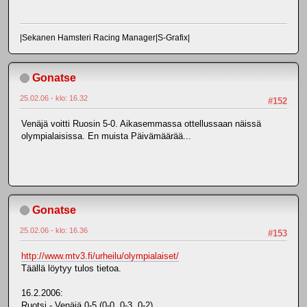
|Sekanen Hamsteri Racing Manager|S-Grafix|
Gonatse
25.02.06 - klo: 16.32
#152
Venäjä voitti Ruosin 5-0. Aikasemmassa ottellussaan näissä
olympialaisissa. En muista Päivämäärää...
Gonatse
25.02.06 - klo: 16.36
#153
http://www.mtv3.fi/urheilu/olympialaiset/
Täällä löytyy tulos tietoa.
16.2.2006:
Ruotsi - Venäjä 0-5 (0-0, 0-3, 0-2)