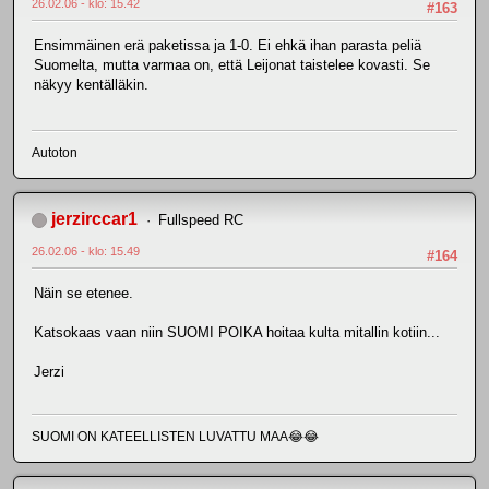
26.02.06 - klo: 15.42
#163
Ensimmäinen erä paketissa ja 1-0. Ei ehkä ihan parasta peliä
Suomelta, mutta varmaa on, että Leijonat taistelee kovasti. Se
näkyy kentälläkin.
Autoton
jerzirccar1
Fullspeed RC
26.02.06 - klo: 15.49
#164
Näin se etenee.
Katsokaas vaan niin SUOMI POIKA hoitaa kulta mitallin kotiin...
Jerzi
SUOMI ON KATEELLISTEN LUVATTU MAA😂😂