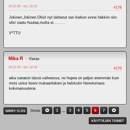
26.02.06 - klo: 18.23
#178
Jokinen,Jokinen.Olisit nyt laittanut sen kiekon sinne häkkiin niin
olisi saatu huutaa,mutta ei..........
V*TTU
Mika R
Vieras
26.02.06 - klo: 18.49
#179
aika sanaton tässä vaiheessa; no hopea on paljon enemmän kuin
moni uskoi itseni mukaanlukien ja helskutin hienoturnaus
kokonaisuutena
1
...
3
4
5
6
7
Sivuja
SIIRRY YLÖS
KÄYTTÄJÄN TOIMET