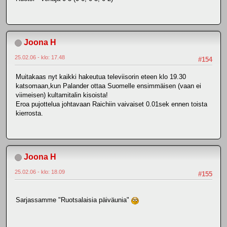
Joona H
25.02.06 - klo: 17.48
#154
Muitakaas nyt kaikki hakeutua televiisorin eteen klo 19.30
katsomaan,kun Palander ottaa Suomelle ensimmäisen (vaan ei
viimeisen) kultamitalin kisoista!
Eroa pujottelua johtavaan Raichiin vaivaiset 0.01sek ennen toista
kierrosta.
Joona H
25.02.06 - klo: 18.09
#155
Sarjassamme "Ruotsalaisia päiväunia"