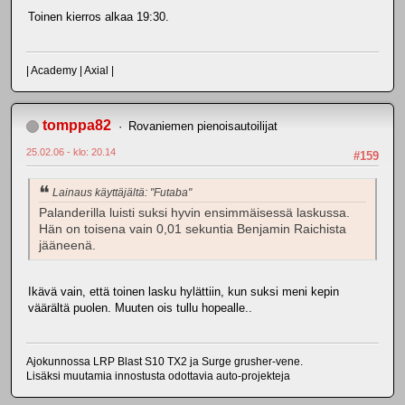
Toinen kierros alkaa 19:30.
| Academy | Axial |
tomppa82
Rovaniemen pienoisautoilijat
25.02.06 - klo: 20.14
#159
Lainaus käyttäjältä: "Futaba"
Palanderilla luisti suksi hyvin ensimmäisessä laskussa.
Hän on toisena vain 0,01 sekuntia Benjamin Raichista
jääneenä.
Ikävä vain, että toinen lasku hylättiin, kun suksi meni kepin
väärältä puolen. Muuten ois tullu hopealle..
Ajokunnossa LRP Blast S10 TX2 ja Surge grusher-vene.
Lisäksi muutamia innostusta odottavia auto-projekteja