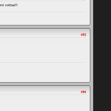
mi voittaa!!!
#93
#94