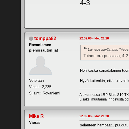
4-3
tomppa82
22.02.06 - klo: 21.28
Rovaniemen
Lainaus käyttäjältä: "Vege
pienoisautoilijat
Toinen erä pussissa, 4-2. 
Noh koska canadalainen tuom
Veteraani
Hyvä kuitenkin, että tuli voitt
Viestit: 2,235
Sijainti: Rovaniemi
Ajokunnossa LRP Blast S10 TX2
Lisäksi muutamia innostusta odo
Mika R
22.02.06 - klo: 21.30
Vieras
selänteen hampaat.. puudutus