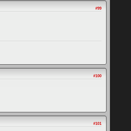
#99
#100
#101