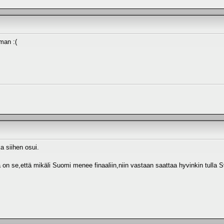
man :(
ka siihen osui.
on se,että mikäli Suomi menee finaaliin,niin vastaan saattaa hyvinkin tulla S