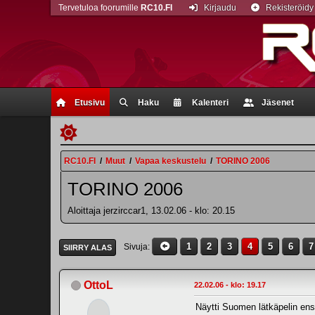
Tervetuloa foorumille
RC10.FI
Kirjaudu
Rekisteröidy
Etusivu
Haku
Kalenteri
Jäsenet
RC10.FI
/
Muut
/
Vapaa keskustelu
/
TORINO 2006
TORINO 2006
Aloittaja jerzirccar1, 13.02.06 - klo: 20.15
1
2
3
4
5
6
7
Sivuja
SIIRRY ALAS
OttoL
22.02.06 - klo: 19.17
Näytti Suomen lätkäpelin ens