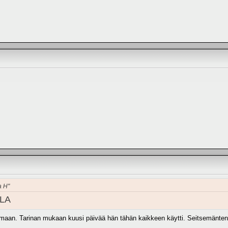
a H"
ALA
a maan. Tarinan mukaan kuusi päivää hän tähän kaikkeen käytti. Seitsemänte