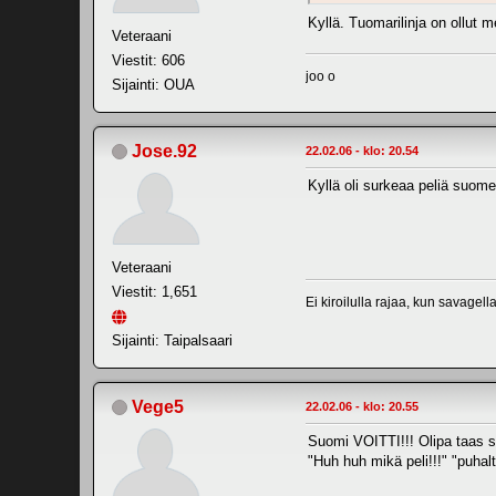
Kyllä. Tuomarilinja on ollut m
Veteraani
Viestit: 606
joo o
Sijainti: OUA
Jose.92
22.02.06 - klo: 20.54
Kyllä oli surkeaa peliä suomel
Veteraani
Viestit: 1,651
Ei kiroilulla rajaa, kun savagell
Sijainti: Taipalsaari
Vege5
22.02.06 - klo: 20.55
Suomi VOITTI!!! Olipa taas se
"Huh huh mikä peli!!!" "puhal