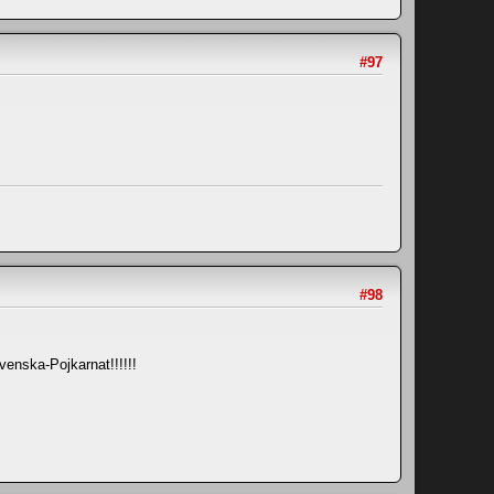
#97
#98
venska-Pojkarnat!!!!!!