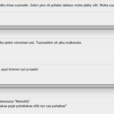
elko kiree suomelle. Sekin yksi oli puhdas taklaus mutta jäähy silti. Mutta suo
ta ainkin viimoinen erä. Tuomaritkin oli aika mulkeroita.
a ajaa! Ihminen syö ja kakkii!
lostusta "Mertsiltä".
takaa pojat puhaltakaa sillä nyt saa puhaltaa!"