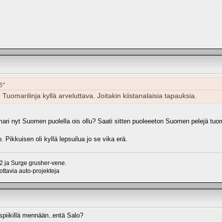
5"
Tuomarilinja kyllä arveluttava. Joitakin kiistanalaisia tapauksia.
ari nyt Suomen puolella ois ollu? Saati sitten puoleeeton Suomen pelejä tu
o. Pikkuisen oli kyllä lepsuilua jo se vika erä.
 ja Surge grusher-vene.
ttavia auto-projekteja
piikillä mennään..entä Salo?