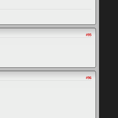
#95
#96