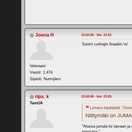
Joona H
22.02.06 - klo: 22.52
Suomi curlingin finaaliin \o/
Veteraani
Viestit: 1,474
Sijainti: Nurmijärvi
ripa_k
22.02.06 - klo: 23.05
TamUA
Lainaus käyttäjältä: "Joon
Niittymäki on JUM
"Alussa jumala loi taivaan j
nimmaria."