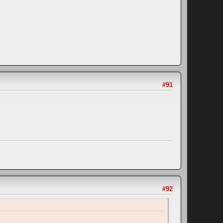
#91
#92