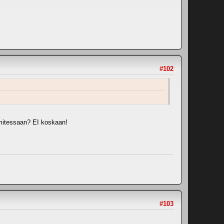
#102
omitessaan? EI koskaan!
#103