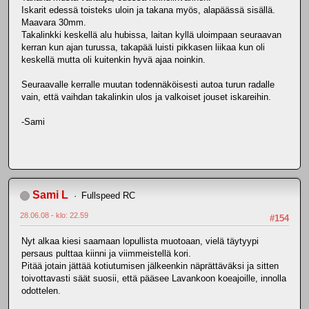
Iskarit edessä toisteks uloin ja takana myös, alapäässä sisällä.
Maavara 30mm.
Takalinkki keskellä alu hubissa, laitan kyllä uloimpaan seuraavan
kerran kun ajan turussa, takapää luisti pikkasen liikaa kun oli
keskellä mutta oli kuitenkin hyvä ajaa noinkin.
Seuraavalle kerralle muutan todennäköisesti autoa turun radalle
vain, että vaihdan takalinkin ulos ja valkoiset jouset iskareihin.
-Sami
Sami L
Fullspeed RC
28.06.08 - klo: 22.59
#154
Nyt alkaa kiesi saamaan lopullista muotoaan, vielä täytyypi
persaus pulttaa kiinni ja viimmeistellä kori.
Pitää jotain jättää kotiutumisen jälkeenkin näprättäväksi ja sitten
toivottavasti säät suosii, että pääsee Lavankoon koeajoille, innolla
odottelen.