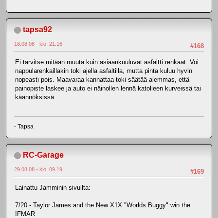
tapsa92
18.08.08 - klo: 21.16
#168
Ei tarvitse mitään muuta kuin asiaankuuluvat asfaltti renkaat. Voi
nappularenkaillakin toki ajella asfaltilla, mutta pinta kuluu hyvin
nopeasti pois. Maavaraa kannattaa toki säätää alemmas, että
painopiste laskee ja auto ei näinollen lennä katolleen kurveissä tai
käännöksissä.
- Tapsa
RC-Garage
29.08.08 - klo: 09.19
#169
Lainattu Jamminin sivuilta:
7/20 - Taylor James and the New X1X "Worlds Buggy" win the
IFMAR