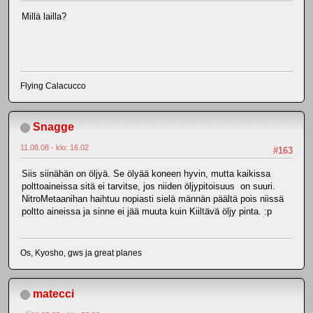
Millä lailla?
Flying Calacucco
Snagge
11.08.08 - klo: 16.02
#163
Siis siinähän on öljyä. Se ölyää koneen hyvin, mutta kaikissa
polttoaineissa sitä ei tarvitse, jos niiden öljypitoisuus on suuri.
NitroMetaanihan haihtuu nopiasti sielä männän päältä pois niissä
poltto aineissa ja sinne ei jää muuta kuin Kiiltävä öljy pinta. :p
Os, Kyosho, gws ja great planes
matecci