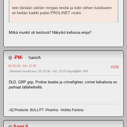
tein tänään vähän rengas testiä ja tulin siihen tulokseen
et heitän kaikki paitsi PROLINET roskii.
Mitkä munkit oli testissä? Näkyikö kellossa eroja?
-PM-
SaloUA
02.05.08 - klo: 12.05
#152
Viimeisin muokkaus
: 05.05.08 - klo: 23.03 käyttäjältä -PM-
DLD, GRP grip, Proline bowtie ja crimefighter, crimet leikattuna on
parhaat tällähetkellä.
-JQ Products- BULLITT -Piranha- -Hobby Factory-
Sami S