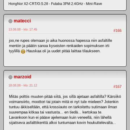
HongNor X2-CRT/O.S.28 - Futaba 3PM 2.4GHz - Mini-Rave
matecci
13.08.08 - klo: 17.45
#166
joo,ne rupes olemaan jo aika huonossa hapessa niin asfaltille
mentiin ja päätin sanoa kyseisten renkaiden sopimuksen irti
tyylillä
Hauskaa oli ja uudet pitää laittaa tilaukseen.
marzoid
18.08.08 - klo: 21.12
#167
Mitäs polttis muuten pitää siitä, jos sillä ajetaan asfaltilla? Kärsiikö
voimansiirto, moottori tai jotain mitä ei nyt tule mieleen? Jotenkin
tuntuu äkkiseltään, että krossiauto on tarkoitettu sutimaan ilman
suurempaa kitkaa tai vastusta... en tiedä... kertokaa te.
Lavankoon kun ei pääse ajelemaan kuin veneellä, niin lähellä
sijaitseva asfalttikenttä alkoi tuntumaan kovin houkuttelevalta...