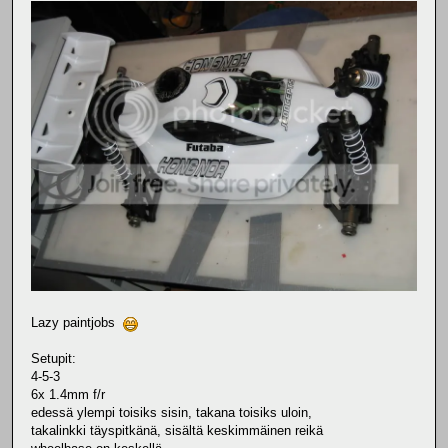
Lazy paintjobs
Setupit:
4-5-3
6x 1.4mm f/r
edessä ylempi toisiks sisin, takana toisiks uloin,
takalinkki täyspitkänä, sisältä keskimmäinen reikä