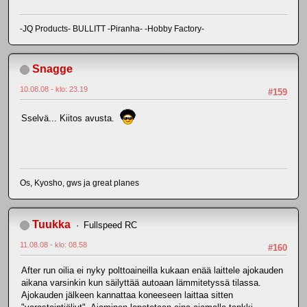
-JQ Products- BULLITT -Piranha- -Hobby Factory-
Snagge
10.08.08 - klo: 23.19
#159
Sselvä... Kiitos avusta.
Os, Kyosho, gws ja great planes
Tuukka
Fullspeed RC
11.08.08 - klo: 08.58
#160
After run oilia ei nyky polttoaineilla kukaan enää laittele ajokauden
aikana varsinkin kun säilyttää autoaan lämmitetyssä tilassa.
Ajokauden jälkeen kannattaa koneeseen laittaa sitten