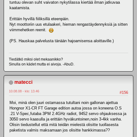
tuntuu olevan suht vaivaton nykytilassa kiertää ilman jatkuvaa
kaatamista.
Erittäin hyvillä fiiliksillä eteenpäin.
Nyt moottoriin uus etulaakeri, hieman rengastäydennyksiä ja sitten
viimmehetken reenit.
(PS. Hauskaa palvelusta tänään hajoamisensa aloittaville.)
Tiedätkö miksi olet mekaanikko?
Sinulla on kädet mutta ei aivoja. -AbuD.
matecci
10.08.08 - klo: 13.46
#156
Moi, minä olen juuri ostamassa tutultani noin gallonan ajettua
Hongnor X1-CR FT Garage edition autoa jossa on koneena O.S
.21 V-Spec,futaba 3PM 2.4GHz radiot, 9452 servo ohjauksessa ja
3050 servo kaasulla ja erittäin hyväkuntoinen,noin 3-4kk vanha.
Olisin tiedustellut että mitä teidän mielestä olisitte tuollasesta
paketista valmis maksamaan jos olisitte hankkimassa??