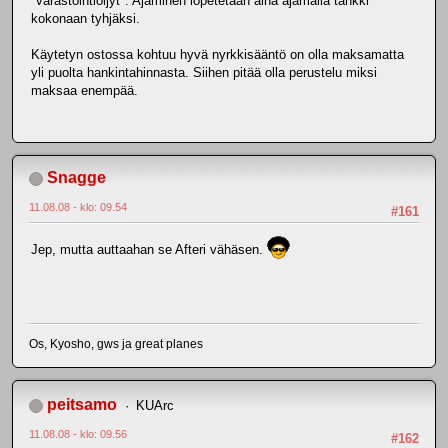
"varastointiöljyt". Ajaminen lopetetaan aina ajamalla tankki
kokonaan tyhjäksi.
Käytetyn ostossa kohtuu hyvä nyrkkisääntö on olla maksamatta
yli puolta hankintahinnasta. Siihen pitää olla perustelu miksi
maksaa enempää.
Snagge
11.08.08 - klo: 09.54
#161
Jep, mutta auttaahan se Afteri vähäsen.
Os, Kyosho, gws ja great planes
peitsamo
KUArc
11.08.08 - klo: 09.56
#162