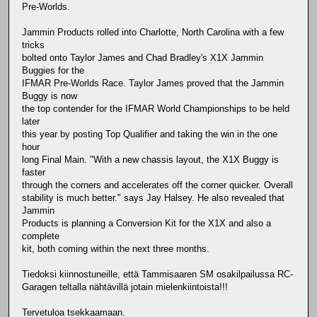
Pre-Worlds.
Jammin Products rolled into Charlotte, North Carolina with a few
tricks
bolted onto Taylor James and Chad Bradley's X1X Jammin
Buggies for the
IFMAR Pre-Worlds Race. Taylor James proved that the Jammin
Buggy is now
the top contender for the IFMAR World Championships to be held
later
this year by posting Top Qualifier and taking the win in the one
hour
long Final Main. "With a new chassis layout, the X1X Buggy is
faster
through the corners and accelerates off the corner quicker. Overall
stability is much better." says Jay Halsey. He also revealed that
Jammin
Products is planning a Conversion Kit for the X1X and also a
complete
kit, both coming within the next three months.
Tiedoksi kiinnostuneille, että Tammisaaren SM osakilpailussa RC-
Garagen teltalla nähtävillä jotain mielenkiintoista!!!
Tervetuloa tsekkaamaan.