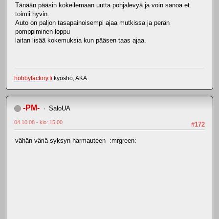
Tänään pääsin kokeilemaan uutta pohjalevyä ja voin sanoa et
toimii hyvin.
Auto on paljon tasapainoisempi ajaa mutkissa ja perän
pomppiminen loppu
laitan lisää kokemuksia kun pääsen taas ajaa.
hobbyfactory.fi
kyosho, AKA
-PM-
SaloUA
04.10.08 - klo: 15.00
#172
vähän väriä syksyn harmauteen :mrgreen: