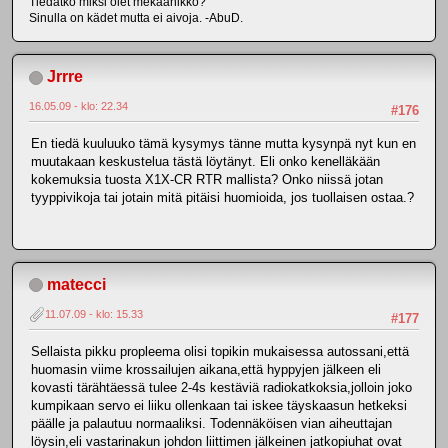
Tiedätkö miksi olet mekaanikko?
Sinulla on kädet mutta ei aivoja. -AbuD.
Jrrre
16.05.09 - klo: 22.34
#176
En tiedä kuuluuko tämä kysymys tänne mutta kysynpä nyt kun en
muutakaan keskustelua tästä löytänyt. Eli onko kenelläkään
kokemuksia tuosta X1X-CR RTR mallista? Onko niissä jotan
tyyppivikoja tai jotain mitä pitäisi huomioida, jos tuollaisen ostaa.?
matecci
11.07.09 - klo: 15.33
#177
Sellaista pikku propleema olisi topikin mukaisessa autossani,että
huomasin viime krossailujen aikana,että hyppyjen jälkeen eli
kovasti tärähtäessä tulee 2-4s kestäviä radiokatkoksia,jolloin joko
kumpikaan servo ei liiku ollenkaan tai iskee täyskaasun hetkeksi
päälle ja palautuu normaaliksi. Todennäköisen vian aiheuttajan
löysin,eli vastarinakun johdon liittimen jälkeinen jatkopiuhat ovat