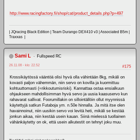
http://www.racingfactory.fi/shop/cat/product_details.php?p=497
| JQracing Black Edition | Team Durango DEX410 v3 | Associated B5m |
Traxxas |
Sami L
Fullspeed RC
26.11.08 - klo: 22.52
#175
Krossikäytössä vääntöä olisi hyvä olla vähintään 8kg, mikäli on
kovasti paljon vähemmän, niin servo on kovilla ja kuormittuu
kohtuuttomasti (=rikkoutumisriski). Kannattaa ostaa ensialkuun
ohjaukseen mahdollisimman hyvä servo ja uusia kaasuservo kun
rahavarat sallivat. Foorumillakin on sillointällöin ollut myynnissä
käytettyjä satkun Futaboja ym. n.50e hinnalla. Ja mitä itse olen
havainnoinut, niin uusikin servo voi levitä heti, mikäli se kestää
jonkun aikaa, niin kestää usein kauan. Siinä mielessä tuollainen
vähänkäytetty on ok, että usein alkutestit on tehnyt joku muu.