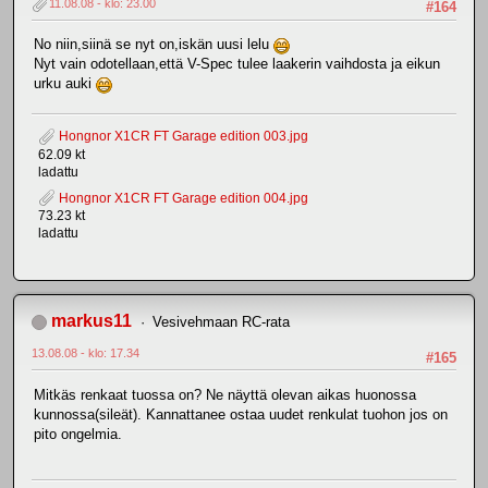
11.08.08 - klo: 23.00
#164
No niin,siinä se nyt on,iskän uusi lelu
Nyt vain odotellaan,että V-Spec tulee laakerin vaihdosta ja eikun
urku auki
Hongnor X1CR FT Garage edition 003.jpg
62.09 kt
ladattu
Hongnor X1CR FT Garage edition 004.jpg
73.23 kt
ladattu
markus11
Vesivehmaan RC-rata
13.08.08 - klo: 17.34
#165
Mitkäs renkaat tuossa on? Ne näyttä olevan aikas huonossa
kunnossa(sileät). Kannattanee ostaa uudet renkulat tuohon jos on
pito ongelmia.