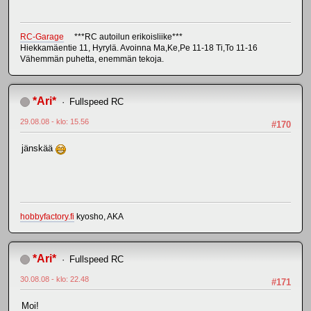
RC-Garage
***RC autoilun erikoisliike***
Hiekkamäentie 11, Hyrylä. Avoinna Ma,Ke,Pe 11-18 Ti,To 11-16
Vähemmän puhetta, enemmän tekoja.
*Ari*
Fullspeed RC
29.08.08 - klo: 15.56
#170
jänskää
hobbyfactory.fi
kyosho, AKA
*Ari*
Fullspeed RC
30.08.08 - klo: 22.48
#171
Moi!