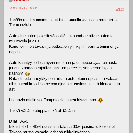
04.06.08 - klo: 00.11
#153
Tänään otettiin ensimmäiset testit uudella autolla ja moottorilla
Turun radalla.
Auto oli muuten paketti säädöillä, lukuunottamatta muutamia
muutoksia ja osia.
Kone toimi loistavasti ja potkua on yllinkyllin, varma toiminen ja
nopea.
Auto kääntyy todella hyvin mutkaan ja on nopea ajaa, ohjausta
joudun varmaan rajoittamaan Tampereelle, sen verran hyvin
kääntyy
Rata oli todella röykkyinen, mutta auto eteni nopeasti ja vakaasti,
oli muutenkin todella helppo ajaa heti ensimmäisistä kierroksista
asti.
Luottavin mielin voi Tampereelle lähteä kisaamaan
Tässä vähän setuppia mikä oli tänään:
Diffit: 3-5-3
Iskarit: 6x1.4 40wt edessä ja takana 30wt jousina vakiojouset.
Takana musta vakaaja, edessä nikkelinvärinen.