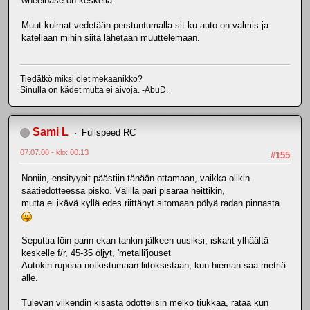
wheelbase on keskellä
Muut kulmat vedetään perstuntumalla sit ku auto on valmis ja
katellaan mihin siitä lähetään muuttelemaan.
Tiedätkö miksi olet mekaanikko?
Sinulla on kädet mutta ei aivoja. -AbuD.
Sami L
Fullspeed RC
07.07.08 - klo: 00.13
#155
Noniin, ensityypit päästiin tänään ottamaan, vaikka olikin
säätiedotteessa pisko. Välillä pari pisaraa heittikin,
mutta ei ikävä kyllä edes riittänyt sitomaan pölyä radan pinnasta.
Seputtia löin parin ekan tankin jälkeen uusiksi, iskarit ylhäältä
keskelle f/r, 45-35 öljyt, 'metalli'jouset
Autokin rupeaa notkistumaan liitoksistaan, kun hieman saa metriä
alle.
Tulevan viikendin kisasta odottelisin melko tiukkaa, rataa kun