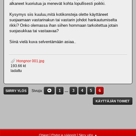
alkaneet kuoriutua ja menevät kohta lopullisesti poikki.
Kysymys siis kuuluu,mitä kotikonsteja olette käyttäneet
suojaamaan vastarinakun tai vastarin johdot hankautumiselta
rikki? Onko olemassa ihan siihen hommaan tarkoitettua jotain
suojasukkaa tai vastaavaa?
Siinä vielä kuva selventämään asiaa..
Hongnor 001.jpg
193.66 kt
ladattu
1
...
3
4
5
6
Sivuja
SIIRRY YLÖS
KÄYTTÄJÄN TOIMET
|
|
Ohjeet
Ehdot ja säännöt
Siirry ylös ▲