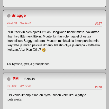
Snagge
10.08.08 - klo: 21.37
#157
Niin itsekkin olen ajatellut tuon HongNorin hankkimista. Vaikuttaa
ihan hyvältä merkiltäkin. Muutenkin kun olen ajatellut ostaa
kunnollista Buggy polttista. Muuten minkälaisia ilmanpuhdistimia
käytätte ja miten paksua ilmanpuhdistin öljyä ja entäpä käyttääkö
kukaan After Run Oilia?
Os, Kyosho, gws ja great planes
-PM-
SaloUA
10.08.08 - klo: 22.34
#158
HN vakio ilmanputsari on hyvä, siihen valmiiksi öljyttyjä
putsareita.