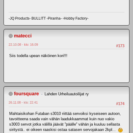
-JQ Products- BULLITT -Piranha- -Hobby Factory-
matecci
22.10.08 - klo: 16.09
#173
Siis todella upean näköinen kori!!!
foursquare
Lahden Urheiluautoilijat ry
26.11.08 - klo: 22.41
#174
Mahtaisikohan Futaban s3010 riittää servoiksi kyseiseen autoon,
tavoitteena saada vain vähän laadukkaammat kuin nuo vakio
s3003 servot jotka välillä jäävät ''päälle'' vähän ja kuuluu sellasta
siritystä.. ei oikeen raaskisi ostaa satasen servojakaan 2kpl...