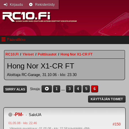
Kirjaudu
Rekisteröidy
Päävalikko
RC10.FI
/
Yleiset
/
Polttisautot
/
Hong Nor X1-CR FT
Hong Nor X1-CR FT
Aloittaja RC-Garage, 31.10.06 - klo: 23.30
1
...
3
4
5
6
Sivuja
SIIRRY ALAS
KÄYTTÄJÄN TOIMET
-PM-
SaloUA
01.05.08 - klo: 22.46
#150
Viimeisin muokkaus
: 01.05.08 - klo: 22.58 käyttäjältä -PM-