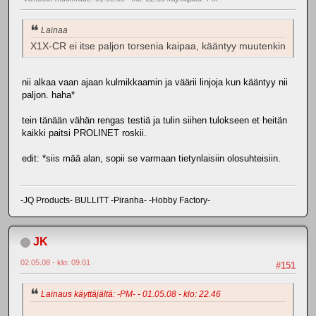
Lainaa
X1X-CR ei itse paljon torsenia kaipaa, kääntyy muutenkin
nii alkaa vaan ajaan kulmikkaamin ja väärii linjoja kun kääntyy nii
paljon. haha*
tein tänään vähän rengas testiä ja tulin siihen tulokseen et heitän
kaikki paitsi PROLINET roskii.
edit: *siis mää alan, sopii se varmaan tietynlaisiin olosuhteisiin.
-JQ Products- BULLITT -Piranha- -Hobby Factory-
JK
02.05.08 - klo: 09.01
#151
Lainaus käyttäjältä: -PM- - 01.05.08 - klo: 22.46