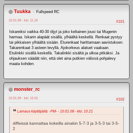
Tuukka
Fullspeed RC
10.01.08 - klo: 11.16
#101
Iskareiksi vaikka 40-30 öljyt ja joko keltainen jousi tai Mugenin
harmaa. Iskarin alapäät sisällä, ylhäältä keskellä. Renkaat pystyy
tai pikkaisen ylhäältä sisään. Eturenkaat harittamaan aavistuksen.
Takarenkaat 3 asteen levyllä. Ajokorkeus alatuet vaakaan.
Etulinkki sisällä keskellä. Takalinkki sisältä ja ulkoa pitkäksi. Ja
ohjauksen säädät niin, että olet aina putkien välissä pohjalevy
maata kohden.
monster_rc
10.01.08 - klo: 15.01
#102
Lainaus käyttäjältä: -PM- - 10.01.08 - klo: 10.21
diffeissä kannattaa kokeilla ainakin 5-7-3 ja 3-5-3 tai 3-5-
2