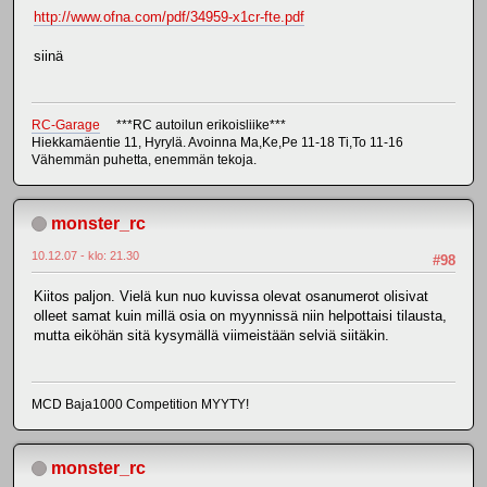
http://www.ofna.com/pdf/34959-x1cr-fte.pdf
siinä
RC-Garage
***RC autoilun erikoisliike***
Hiekkamäentie 11, Hyrylä. Avoinna Ma,Ke,Pe 11-18 Ti,To 11-16
Vähemmän puhetta, enemmän tekoja.
monster_rc
10.12.07 - klo: 21.30
#98
Kiitos paljon. Vielä kun nuo kuvissa olevat osanumerot olisivat
olleet samat kuin millä osia on myynnissä niin helpottaisi tilausta,
mutta eiköhän sitä kysymällä viimeistään selviä siitäkin.
MCD Baja1000 Competition MYYTY!
monster_rc