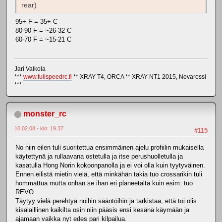
rear)
95+ F = 35+ C
80-90 F = ~26-32 C
60-70 F = ~15-21 C
Jari Valkola
***
www.fullspeedrc.fi
** XRAY T4, ORCA ** XRAY NT1 2015, Novarossi
***
monster_rc
10.02.08 - klo: 19.37
#115
No niin eilen tuli suoritettua ensimmäinen ajelu profiilin mukaisella
käytettynä ja rullaavana ostetulla ja itse perushuolletulla ja
kasatulla Hong Norin kokoonpanolla ja ei voi olla kuin tyytyväinen.
Ennen eilistä mietin vielä, että minkähän takia tuo crossarikin tuli
hommattua mutta onhan se ihan eri planeetalta kuin esim: tuo
REVO.
Täytyy vielä perehtyä noihin sääntöihin ja tarkistaa, että toi olis
kisalaillinen kaikilta osin niin pääsis ensi kesänä käymään ja
ajamaan vaikka nyt edes pari kilpailua.