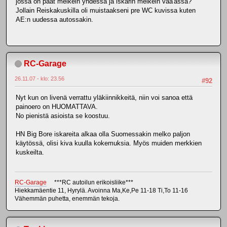
jossa on päät melkein yhdessä ja iskarin melkein vaa'assa?
Jollain Reiskakuskilla oli muistaakseni pre WC kuvissa kuten
AE:n uudessa autossakin.
RC-Garage
26.11.07 - klo: 23.56
#92
Nyt kun on livenä verrattu yläkiinnikkeitä, niin voi sanoa että
painoero on HUOMATTAVA.
No pienistä asioista se koostuu.
HN Big Bore iskareita alkaa olla Suomessakin melko paljon
käytössä, olisi kiva kuulla kokemuksia. Myös muiden merkkien
kuskeilta.
RC-Garage
***RC autoilun erikoisliike***
Hiekkamäentie 11, Hyrylä. Avoinna Ma,Ke,Pe 11-18 Ti,To 11-16
Vähemmän puhetta, enemmän tekoja.