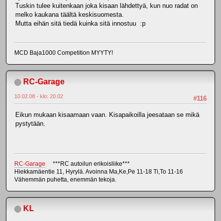
Tuskin tulee kuitenkaan joka kisaan lähdettyä, kun nuo radat on
melko kaukana täältä keskisuomesta.
Mutta eihän sitä tiedä kuinka sitä innostuu :p
MCD Baja1000 Competition MYYTY!
RC-Garage
10.02.08 - klo: 20.02
#116
Eikun mukaan kisaamaan vaan. Kisapaikoilla jeesataan se mikä
pystytään.
RC-Garage
***RC autoilun erikoisliike***
Hiekkamäentie 11, Hyrylä. Avoinna Ma,Ke,Pe 11-18 Ti,To 11-16
Vähemmän puhetta, enemmän tekoja.
KL