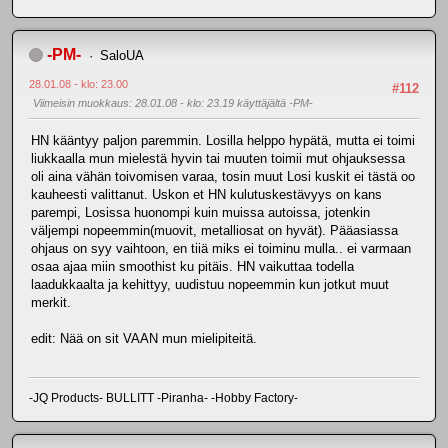
-PM-
SaloUA
28.01.08 - klo: 23.00
#112
Viimeisin muokkaus
: 28.01.08 - klo: 23.19 käyttäjältä -PM-
HN kääntyy paljon paremmin. Losilla helppo hypätä, mutta ei toimi
liukkaalla mun mielestä hyvin tai muuten toimii mut ohjauksessa
oli aina vähän toivomisen varaa, tosin muut Losi kuskit ei tästä oo
kauheesti valittanut. Uskon et HN kulutuskestävyys on kans
parempi, Losissa huonompi kuin muissa autoissa, jotenkin
väljempi nopeemmin(muovit, metalliosat on hyvät). Pääasiassa
ohjaus on syy vaihtoon, en tiiä miks ei toiminu mulla.. ei varmaan
osaa ajaa miin smoothist ku pitäis. HN vaikuttaa todella
laadukkaalta ja kehittyy, uudistuu nopeemmin kun jotkut muut
merkit.
edit: Nää on sit VAAN mun mielipiteitä.
-JQ Products- BULLITT -Piranha- -Hobby Factory-