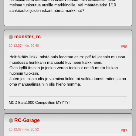
meinaa tunkeutua uusille markkinoille. Vai määräävätkö 1/10
sähköautoilijoiden iskarit nämä markkinat?
monster_rc
10.12.07 - klo: 20.40
#96
Heittäkääs linkki mistä sais ladattua esim: pdf tai jossain muussa
muodossa honkkarin manuaalit kuvineen kaikkineen.
Olen kyllä itsekin jo jonkin verran tonkinut nettiä mutta hiukan
huonoin tuloksin.
Joten jos jollain olis jo valmiina linkki tai vaikka konsti miten jakaa
oma manuaalinsa niin olis hieno homma.
MCD Baja1000 Competition MYYTY!
RC-Garage
10.12.07 - klo: 20.52
#97