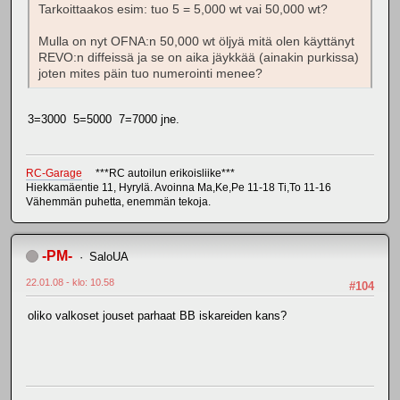
Tarkoittaakos esim: tuo 5 = 5,000 wt vai 50,000 wt?
Mulla on nyt OFNA:n 50,000 wt öljyä mitä olen käyttänyt
REVO:n diffeissä ja se on aika jäykkää (ainakin purkissa)
joten mites päin tuo numerointi menee?
3=3000 5=5000 7=7000 jne.
RC-Garage
***RC autoilun erikoisliike***
Hiekkamäentie 11, Hyrylä. Avoinna Ma,Ke,Pe 11-18 Ti,To 11-16
Vähemmän puhetta, enemmän tekoja.
-PM-
SaloUA
22.01.08 - klo: 10.58
#104
oliko valkoset jouset parhaat BB iskareiden kans?