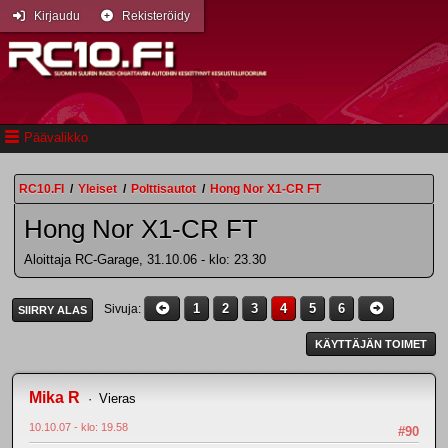
Kirjaudu
Rekisteröidy
Päävalikko
RC10.FI
/
Yleiset
/
Polttisautot
/
Hong Nor X1-CR FT
Hong Nor X1-CR FT
Aloittaja RC-Garage, 31.10.06 - klo: 23.30
1
2
3
4
5
6
Sivuja
SIIRRY ALAS
KÄYTTÄJÄN TOIMET
Mika R
Vieras
10.10.07 - klo: 19.58
#90