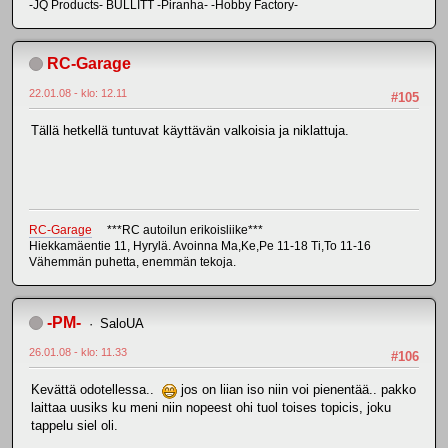
-JQ Products- BULLITT -Piranha- -Hobby Factory-
RC-Garage
22.01.08 - klo: 12.11
#105
Tällä hetkellä tuntuvat käyttävän valkoisia ja niklattuja.
RC-Garage
***RC autoilun erikoisliike***
Hiekkamäentie 11, Hyrylä. Avoinna Ma,Ke,Pe 11-18 Ti,To 11-16
Vähemmän puhetta, enemmän tekoja.
-PM-
SaloUA
26.01.08 - klo: 11.33
#106
Kevättä odotellessa..
jos on liian iso niin voi pienentää.. pakko
laittaa uusiks ku meni niin nopeest ohi tuol toises topicis, joku
tappelu siel oli.