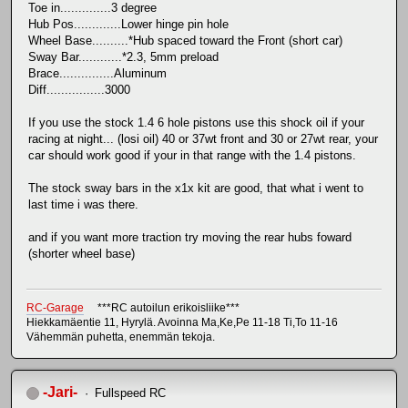
Toe in..............3 degree
Hub Pos.............Lower hinge pin hole
Wheel Base..........*Hub spaced toward the Front (short car)
Sway Bar............*2.3, 5mm preload
Brace...............Aluminum
Diff................3000
If you use the stock 1.4 6 hole pistons use this shock oil if your
racing at night... (losi oil) 40 or 37wt front and 30 or 27wt rear, your
car should work good if your in that range with the 1.4 pistons.
The stock sway bars in the x1x kit are good, that what i went to
last time i was there.
and if you want more traction try moving the rear hubs foward
(shorter wheel base)
RC-Garage
***RC autoilun erikoisliike***
Hiekkamäentie 11, Hyrylä. Avoinna Ma,Ke,Pe 11-18 Ti,To 11-16
Vähemmän puhetta, enemmän tekoja.
-Jari-
Fullspeed RC