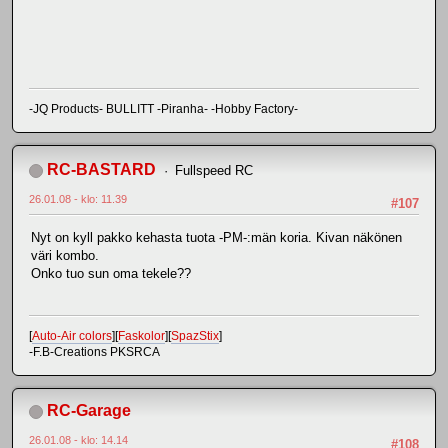
-JQ Products- BULLITT -Piranha- -Hobby Factory-
RC-BASTARD
Fullspeed RC
26.01.08 - klo: 11.39
#107
Nyt on kyll pakko kehasta tuota -PM-:män koria. Kivan näkönen
väri kombo.
Onko tuo sun oma tekele??
[
Auto-Air colors
][
Faskolor
][
SpazStix
]
-F.B-Creations PKSRCA
RC-Garage
26.01.08 - klo: 14.14
#108