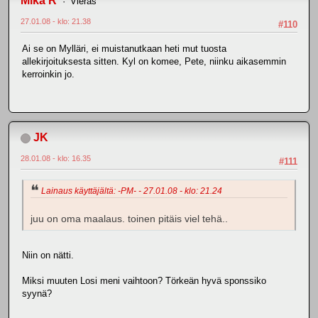
Mika R
Vieras
27.01.08 - klo: 21.38
#110
Ai se on Mylläri, ei muistanutkaan heti mut tuosta
allekirjoituksesta sitten. Kyl on komee, Pete, niinku aikasemmin
kerroinkin jo.
JK
28.01.08 - klo: 16.35
#111
Lainaus käyttäjältä: -PM- - 27.01.08 - klo: 21.24
juu on oma maalaus. toinen pitäis viel tehä..
Niin on nätti.
Miksi muuten Losi meni vaihtoon? Törkeän hyvä sponssiko
syynä?