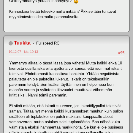
Onko ymmärrys yhtään lisääntynyt?
Kiinnostaisi tietää tekeekö noilla mitään? Äkkiseltään tuntuvat
myyntimiesten ideoimalta parannukselta.
Tuukka
Fullspeed RC
10.12.07 - klo: 10.13
#95
Ymmärrys alkaa jo tässä iässä jopa vähetä! Mutta kaikki ehkä 10
kierrosta uusilla iskareilla ajettuna voi sanoa, että isommat iskarit
toimivat. Ehdottomasti kannattava hankinta. Yhtään negatiivista
palautetta en ole palstoilta lukenut. Iskarit on teknisestikin
paremmin tehdyt. Sen lisäksi täyttäminen on helpompaa kun
männän varren ja sylinterin tilavuudet muuttuvat vähemmän
kriittisiksi. Nänni toimii paremmin.
Ei siinä mitään, että iskarit suurenee, jos iskariöljypullot tekisivät
saman. Taitaa nyt mennä kaikki kustannukset muuhun kuin pullon
sisältöön eli tuplakokoinen puteli maksaisi kauppiaalle about
samanverran, mutta asiakas saisi tuplamäärän. Saa nähdä kuka
valmistaja ekaksi hämmentää markkinoita. Se kun ei ole business
näkökulmasta katsottuna ehkä viisasta kuin sellaiselle, joka