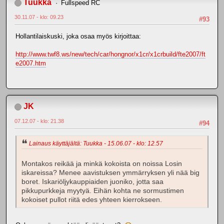
Tuukka
Fullspeed RC
30.11.07 - klo: 09.23
#93
Hollantilaiskuski, joka osaa myös kirjoittaa:
http://www.twf8.ws/new/tech/car/hongnor/x1cr/x1crbuild/fte2007/ft
e2007.htm
JK
07.12.07 - klo: 21.38
#94
Lainaus käyttäjältä: Tuukka - 15.06.07 - klo: 12.57
Montakos reikää ja minkä kokoista on noissa Losin
iskareissa? Menee aavistuksen ymmärryksen yli nää big
boret. Iskariöljykauppiaiden juoniko, jotta saa
pikkupurkkeja myytyä. Eihän kohta ne sormustimen
kokoiset pullot riitä edes yhteen kierrokseen.