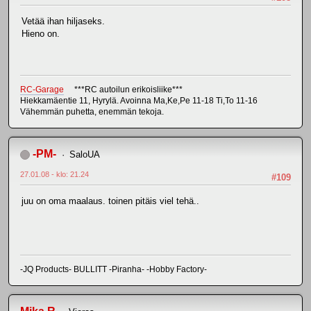
Vetää ihan hiljaseks.
Hieno on.
RC-Garage
***RC autoilun erikoisliike***
Hiekkamäentie 11, Hyrylä. Avoinna Ma,Ke,Pe 11-18 Ti,To 11-16
Vähemmän puhetta, enemmän tekoja.
-PM-
SaloUA
27.01.08 - klo: 21.24
#109
juu on oma maalaus. toinen pitäis viel tehä..
-JQ Products- BULLITT -Piranha- -Hobby Factory-