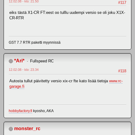
12.02.08 - klo: 21.50
#117
eiks tästä X1-CR FT:eest oo tulllu uudempi versio se oli joku X1X-
CR-RTR
GST 7.7 RTR paketti myynnissä
*Ari*
Fullspeed RC
12.02.08 - klo: 23.34
#118
Autosta tullut päivitetty versio xix-cr fte kato lisää tietoja
www.rc-
garage.fi
hobbyfactory.fi
kyosho, AKA
monster_rc