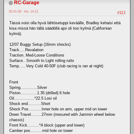
RC-Garage
30.01.08 - klo: 14.21
#113
Tässä voisi olla hyvä lähtösetuppi keväälle, Bradley kehaisi että
kisa missä hän tällä säädöllä ajoi oli tosi kylmä (Californian
kylmä).
12/07 Buggy Setup (16mm shocks)
Track.....Revalation
Traction..Med-Loose Conditions
Surface...Smooth to Light rolling rutts
Temp......Very Cold 40-50F (club racing is ran at night)
Front
Spring..............Silver
Piston..............1.35 (drilled) 6 hole
Oil.................*22.5 Losi oil
Shock end...........Short
Shock Pos...........Inner hole on arm, upper mid on tower
Down Travel.........27mm (mesured with Jammin wheel below
chassis)
Front Kick..........*A block (upper and lower)
Camber pos..........mid hole on tower