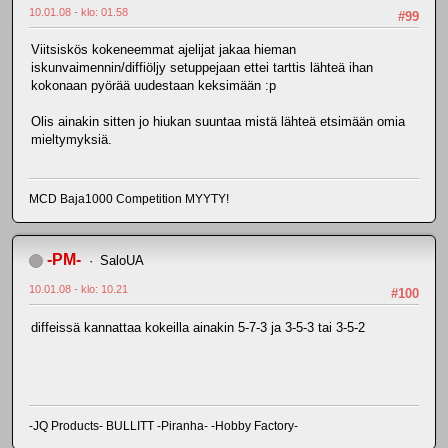
10.01.08 - klo: 01.58
#99
Viitsiskös kokeneemmat ajelijat jakaa hieman
iskunvaimennin/diffiöljy setuppejaan ettei tarttis lähteä ihan
kokonaan pyörää uudestaan keksimään :p
Olis ainakin sitten jo hiukan suuntaa mistä lähteä etsimään omia
mieltymyksiä.
MCD Baja1000 Competition MYYTY!
-PM-
SaloUA
10.01.08 - klo: 10.21
#100
diffeissä kannattaa kokeilla ainakin 5-7-3 ja 3-5-3 tai 3-5-2
-JQ Products- BULLITT -Piranha- -Hobby Factory-