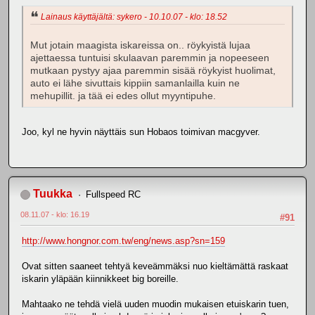
Lainaus käyttäjältä: sykero - 10.10.07 - klo: 18.52
Mut jotain maagista iskareissa on.. röykyistä lujaa
ajettaessa tuntuisi skulaavan paremmin ja nopeeseen
mutkaan pystyy ajaa paremmin sisää röykyist huolimat,
auto ei lähe sivuttais kippiin samanlailla kuin ne
mehupillit. ja tää ei edes ollut myyntipuhe.
Joo, kyl ne hyvin näyttäis sun Hobaos toimivan macgyver.
Tuukka
Fullspeed RC
08.11.07 - klo: 16.19
#91
http://www.hongnor.com.tw/eng/news.asp?sn=159
Ovat sitten saaneet tehtyä keveämmäksi nuo kieltämättä raskaat
iskarin yläpään kiinnikkeet big boreille.
Mahtaako ne tehdä vielä uuden muodin mukaisen etuiskarin tuen,