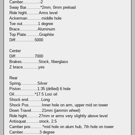
Camber..............-2
Sway Bar............*2mm, 0mm preload
Ride hight..........Arms level
Ackerman............middle hole
Toe out.............1 degree
Brace...............Aluminum
Top Plate...........Graphite
Diff................5000
Center
Diff................7000
Brakes..............Stock, fiberglass
Z brace.............yes
Rear
Spring..............Silver
Piston..............1.35 (drilled) 6 hole
Oil.................*17.5 Losi oil
Shock end...........Long
Shock Pos...........Inner hole on arm, upper mid on tower
Down Travel.........21mm (jammin wheel)
Ride hight..........27mm or arms very slightly above level
Antisquat...........stock, 2.5
Camber pos..........*mid hole on alum hub, 7th hole on tower
Camber..............3 degree