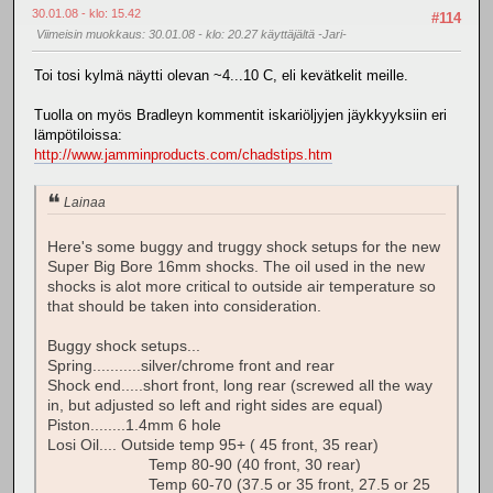
30.01.08 - klo: 15.42
#114
Viimeisin muokkaus
: 30.01.08 - klo: 20.27 käyttäjältä -Jari-
Toi tosi kylmä näytti olevan ~4...10 C, eli kevätkelit meille.
Tuolla on myös Bradleyn kommentit iskariöljyjen jäykkyyksiin eri
lämpötiloissa:
http://www.jamminproducts.com/chadstips.htm
Lainaa
Here's some buggy and truggy shock setups for the new
Super Big Bore 16mm shocks. The oil used in the new
shocks is alot more critical to outside air temperature so
that should be taken into consideration.
Buggy shock setups...
Spring...........silver/chrome front and rear
Shock end.....short front, long rear (screwed all the way
in, but adjusted so left and right sides are equal)
Piston........1.4mm 6 hole
Losi Oil.... Outside temp 95+ ( 45 front, 35 rear)
Temp 80-90 (40 front, 30 rear)
Temp 60-70 (37.5 or 35 front, 27.5 or 25