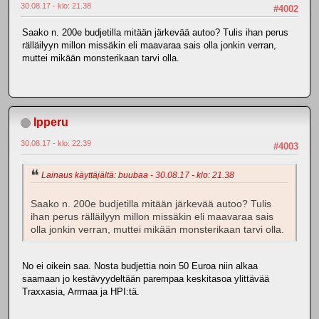
30.08.17 - klo: 21.38
#4002
Saako n. 200e budjetilla mitään järkevää autoo? Tulis ihan perus
rälläilyyn millon missäkin eli maavaraa sais olla jonkin verran,
muttei mikään monsterikaan tarvi olla.
Ipperu
30.08.17 - klo: 22.39
#4003
Lainaus käyttäjältä: buubaa - 30.08.17 - klo: 21.38
Saako n. 200e budjetilla mitään järkevää autoo? Tulis
ihan perus rälläilyyn millon missäkin eli maavaraa sais
olla jonkin verran, muttei mikään monsterikaan tarvi olla.
No ei oikein saa. Nosta budjettia noin 50 Euroa niin alkaa
saamaan jo kestävyydeltään parempaa keskitasoa ylittävää
Traxxasia, Arrmaa ja HPI:tä.