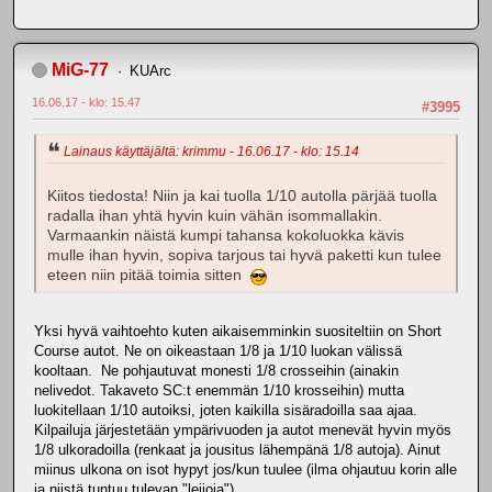
MiG-77
KUArc
16.06.17 - klo: 15.47
#3995
Lainaus käyttäjältä: krimmu - 16.06.17 - klo: 15.14
Kiitos tiedosta! Niin ja kai tuolla 1/10 autolla pärjää tuolla
radalla ihan yhtä hyvin kuin vähän isommallakin.
Varmaankin näistä kumpi tahansa kokoluokka kävis
mulle ihan hyvin, sopiva tarjous tai hyvä paketti kun tulee
eteen niin pitää toimia sitten
Yksi hyvä vaihtoehto kuten aikaisemminkin suositeltiin on Short
Course autot. Ne on oikeastaan 1/8 ja 1/10 luokan välissä
kooltaan. Ne pohjautuvat monesti 1/8 crosseihin (ainakin
nelivedot. Takaveto SC:t enemmän 1/10 krosseihin) mutta
luokitellaan 1/10 autoiksi, joten kaikilla sisäradoilla saa ajaa.
Kilpailuja järjestetään ympärivuoden ja autot menevät hyvin myös
1/8 ulkoradoilla (renkaat ja jousitus lähempänä 1/8 autoja). Ainut
miinus ulkona on isot hypyt jos/kun tuulee (ilma ohjautuu korin alle
ja niistä tuntuu tulevan "leijoja").