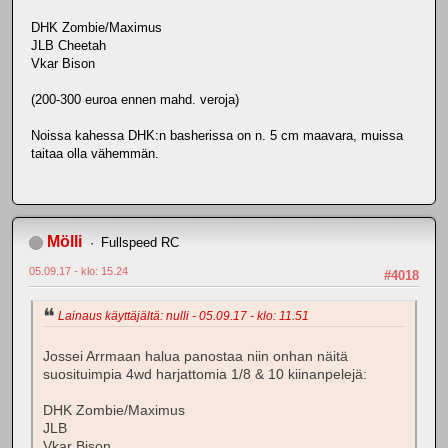
DHK Zombie/Maximus
JLB Cheetah
Vkar Bison
(200-300 euroa ennen mahd. veroja)
Noissa kahessa DHK:n basherissa on n. 5 cm maavara, muissa
taitaa olla vähemmän.
Mölli
Fullspeed RC
05.09.17 - klo: 15.24
#4018
Lainaus käyttäjältä: nulli - 05.09.17 - klo: 11.51
Jossei Arrmaan halua panostaa niin onhan näitä
suosituimpia 4wd harjattomia 1/8 & 10 kiinanpelejä:
DHK Zombie/Maximus
JLB
Vkar Bison