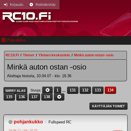
Kirjaudu
Rekisteröidy
Päävalikko
RC10.FI
/
Yleiset
/
Yleinen keskustelu
/
Minkä auton ostan -osio
Minkä auton ostan -osio
Aloittaja historia, 10.04.07 - klo: 18.36
1
...
131
132
133
134
Sivuja
SIIRRY ALAS
135
136
137
138
KÄYTTÄJÄN TOIMET
pohjankukko
Fullspeed RC
16.06.17 - klo: 10.33