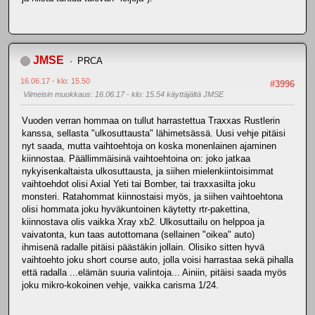
JMSE
PRCA
16.06.17 - klo: 15.50
#3996
Viimeisin muokkaus
: 16.06.17 - klo: 15.54 käyttäjältä JMSE
Vuoden verran hommaa on tullut harrastettua Traxxas Rustlerin
kanssa, sellasta "ulkosuttausta" lähimetsässä. Uusi vehje pitäisi
nyt saada, mutta vaihtoehtoja on koska monenlainen ajaminen
kiinnostaa. Päällimmäisinä vaihtoehtoina on: joko jatkaa
nykyisenkaltaista ulkosuttausta, ja siihen mielenkiintoisimmat
vaihtoehdot olisi Axial Yeti tai Bomber, tai traxxasilta joku
monsteri. Ratahommat kiinnostaisi myös, ja siihen vaihtoehtona
olisi hommata joku hyväkuntoinen käytetty rtr-pakettina,
kiinnostava olis vaikka Xray xb2. Ulkosuttailu on helppoa ja
vaivatonta, kun taas autottomana (sellainen "oikea" auto)
ihmisenä radalle pitäisi päästäkin jollain. Olisiko sitten hyvä
vaihtoehto joku short course auto, jolla voisi harrastaa sekä pihalla
että radalla ...elämän suuria valintoja... Ainiin, pitäisi saada myös
joku mikro-kokoinen vehje, vaikka carisma 1/24.