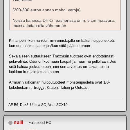
(200-300 euroa ennen mahd. veroja)
Noissa kahessa DHK:n basherissa on n. 5 cm maavara,
muissa taitaa olla vähemmän.
Kiinanpelin kun hankkii, niin omistajalla on kaksi huippuhetkeä,
kun sen hankiin ja se jos/kun siitä pääsee eroon.
Sekalaiseen suttaukseen Traxxasin tuotteet ovat ehdottomasti
järkivalinta. Osia on kotimaan kaupat ja maailma pullollaan. Jos
siitä haluaa joskus eroon, niin sen arvostus on aivan toista
luokkaa kun jokujostain-auton.
Arrman valikoiman huipputuotteet monsteripuolella ovat 1/8-
kokoluokan rtr-truggyt Kraton, Talion ja Outcast.
AE B6, Dex8, Ultima SC, Axial SCX10
nulli
Fullspeed RC