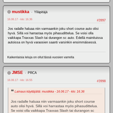
mustikka
Ylläpitäjä
16.06.17 - klo: 16.36
#3997
Jos radalle haluaa niin varmaankin joku short course auto olisi
hyvä. Sillä voi harrastaa myös pihasudittelua. Se voisi olla
vaikkapa Traxxas Slash tai durangon sc auto. Edellä mainituissa
autoissa on hyvä varaosien saanti varsinkin ensimmäisessä.
Kaikenlaisia leluja on ollut tässä vuosien varrella
JMSE
PRCA
16.06.17 - klo: 16.55
#3998
Lainaus käyttäjältä: mustikka - 16.06.17 - klo: 16.36
Jos radalle haluaa niin varmaankin joku short course
auto olisi hyvä. Sillä voi harrastaa myös pihasudittelua.
Se voisi olla vaikkapa Traxxas Slash tai durangon sc