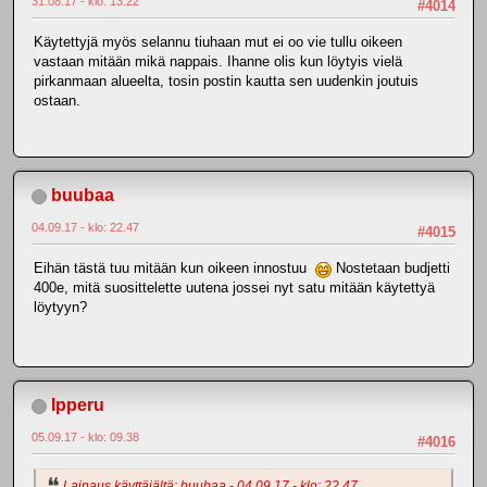
31.08.17 - klo: 13.22
#4014
Käytettyjä myös selannu tiuhaan mut ei oo vie tullu oikeen
vastaan mitään mikä nappais. Ihanne olis kun löytyis vielä
pirkanmaan alueelta, tosin postin kautta sen uudenkin joutuis
ostaan.
buubaa
04.09.17 - klo: 22.47
#4015
Eihän tästä tuu mitään kun oikeen innostuu
Nostetaan budjetti
400e, mitä suosittelette uutena jossei nyt satu mitään käytettyä
löytyyn?
Ipperu
05.09.17 - klo: 09.38
#4016
Lainaus käyttäjältä: buubaa - 04.09.17 - klo: 22.47