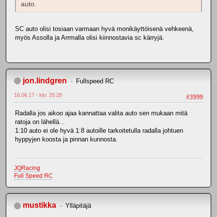
auto.
SC auto olisi tosiaan varmaan hyvä monikäyttöisenä vehkeenä,
myös Assolla ja Arrmalla olisi kiinnostavia sc kärryjä.
jon.lindgren
Fullspeed RC
16.06.17 - klo: 20.28
#3999
Radalla jos aikoo ajaa kannattaa valita auto sen mukaan mitä
ratoja on lähellä...
1:10 auto ei ole hyvä 1:8 autoille tarkoitetulla radalla johtuen
hyppyjen koosta ja pinnan kunnosta.
JQRacing
Full Speed RC
mustikka
Ylläpitäjä