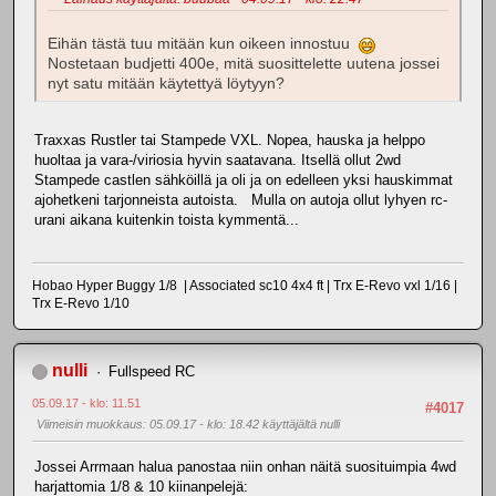
Eihän tästä tuu mitään kun oikeen innostuu
Nostetaan budjetti 400e, mitä suosittelette uutena jossei
nyt satu mitään käytettyä löytyyn?
Traxxas Rustler tai Stampede VXL. Nopea, hauska ja helppo
huoltaa ja vara-/viriosia hyvin saatavana. Itsellä ollut 2wd
Stampede castlen sähköillä ja oli ja on edelleen yksi hauskimmat
ajohetkeni tarjonneista autoista. Mulla on autoja ollut lyhyen rc-
urani aikana kuitenkin toista kymmentä...
Hobao Hyper Buggy 1/8 | Associated sc10 4x4 ft | Trx E-Revo vxl 1/16 |
Trx E-Revo 1/10
nulli
Fullspeed RC
05.09.17 - klo: 11.51
#4017
Viimeisin muokkaus
: 05.09.17 - klo: 18.42 käyttäjältä nulli
Jossei Arrmaan halua panostaa niin onhan näitä suosituimpia 4wd
harjattomia 1/8 & 10 kiinanpelejä: