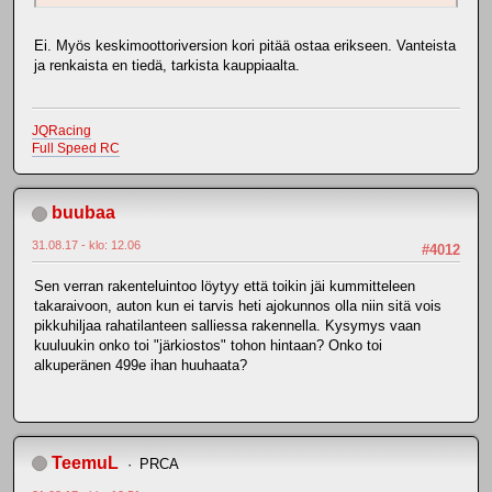
Ei. Myös keskimoottoriversion kori pitää ostaa erikseen. Vanteista
ja renkaista en tiedä, tarkista kauppiaalta.
JQRacing
Full Speed RC
buubaa
31.08.17 - klo: 12.06
#4012
Sen verran rakenteluintoo löytyy että toikin jäi kummitteleen
takaraivoon, auton kun ei tarvis heti ajokunnos olla niin sitä vois
pikkuhiljaa rahatilanteen salliessa rakennella. Kysymys vaan
kuuluukin onko toi "järkiostos" tohon hintaan? Onko toi
alkuperänen 499e ihan huuhaata?
TeemuL
PRCA