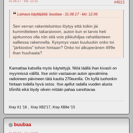
31.08.17 - klo: 12.51
#4013
Lainaus käyttäjältä: buubaa - 31.08.17 - klo: 12.06
Sen verran rakenteluintoo löytyy että toikin jäi
kummitteleen takaraivoon, auton kun ei tarvis heti
ajokunnos olla niin sitä vois pikkuhiljaa rahatilanteen
salliessa rakennella. Kysymys vaan kuuluukin onko toi
"järkiostos" tohon hintaan? Onko toi alkuperänen 499e
ihan huuhaata?
Kannattaa katsella myös käytettyjä. Niitä täällä ihan kivasti on
myynnissä välillä. Itse ostin vastaavan auton ajovalmiina
radioineen päivineen tätä kautta 270eurolla. On kyllä tuohonkin
hintaan todella hyvä ostos. Itse ajellut radalla vuoden alusta
b5mllä eikä löydy oikein mitään pahaa sanottavaa
Xray X1 '16 , Xray XB2'17, Xray XB8e '15
buubaa