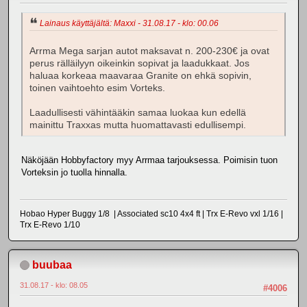
Lainaus käyttäjältä: Maxxi - 31.08.17 - klo: 00.06
Arrma Mega sarjan autot maksavat n. 200-230€ ja ovat
perus rälläilyyn oikeinkin sopivat ja laadukkaat. Jos
haluaa korkeaa maavaraa Granite on ehkä sopivin,
toinen vaihtoehto esim Vorteks.
Laadullisesti vähintääkin samaa luokaa kun edellä
mainittu Traxxas mutta huomattavasti edullisempi.
Näköjään Hobbyfactory myy Arrmaa tarjouksessa. Poimisin tuon
Vorteksin jo tuolla hinnalla.
Hobao Hyper Buggy 1/8 | Associated sc10 4x4 ft | Trx E-Revo vxl 1/16 |
Trx E-Revo 1/10
buubaa
31.08.17 - klo: 08.05
#4006