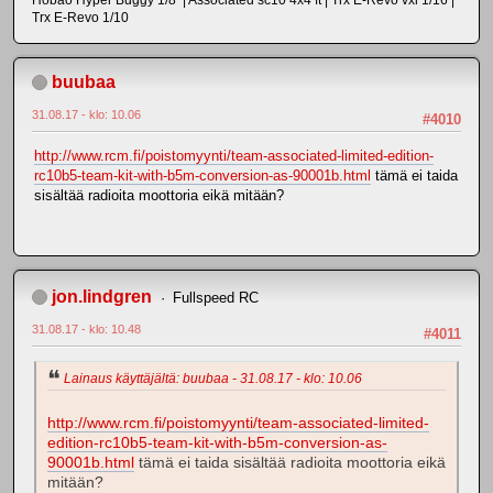
Trx E-Revo 1/10
buubaa
31.08.17 - klo: 10.06
#4010
http://www.rcm.fi/poistomyynti/team-associated-limited-edition-
rc10b5-team-kit-with-b5m-conversion-as-90001b.html
tämä ei taida
sisältää radioita moottoria eikä mitään?
jon.lindgren
Fullspeed RC
31.08.17 - klo: 10.48
#4011
Lainaus käyttäjältä: buubaa - 31.08.17 - klo: 10.06
http://www.rcm.fi/poistomyynti/team-associated-limited-
edition-rc10b5-team-kit-with-b5m-conversion-as-
90001b.html
tämä ei taida sisältää radioita moottoria eikä
mitään?