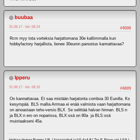
buubaa
31.08.17 - klo: 08.24
#4008
Rcm myy tota vorteksia harjattomana 30e kalliimmalla kun
hobbyfactory harjallista, lienee 30euron panostus kannattavaa?
Ipperu
31.08.17 - klo: 08.33
#4009
On kannattavaa. Et saa mistään harjatonta comboa 30 Eurolla. Ks
kesympää. BLS mallia Arrmaa ei enää valmista vaan harjattomana
on ainoastaan teho-versio BLX. Se selittää halvan hinnan. BLS:n
ja BLX:n ero on noparissa, BLX:ssä on 80a ja BLS:ssä
muistaakseni 45a.
Hobao Hyper Buggy 1/8 | Associated sc10 4x4 ft | Trx E-Revo vxl 1/16 |