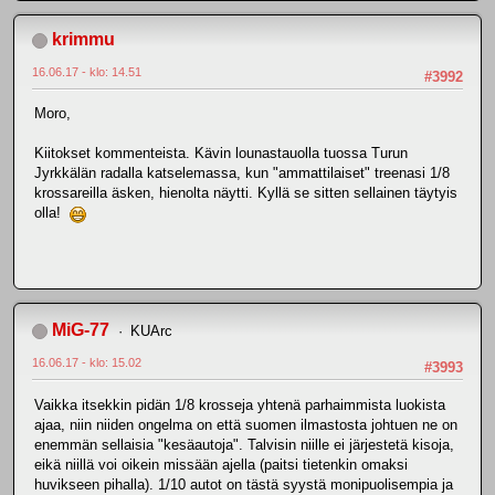
krimmu
16.06.17 - klo: 14.51
#3992
Moro,
Kiitokset kommenteista. Kävin lounastauolla tuossa Turun
Jyrkkälän radalla katselemassa, kun "ammattilaiset" treenasi 1/8
krossareilla äsken, hienolta näytti. Kyllä se sitten sellainen täytyis
olla!
MiG-77
KUArc
16.06.17 - klo: 15.02
#3993
Vaikka itsekkin pidän 1/8 krosseja yhtenä parhaimmista luokista
ajaa, niin niiden ongelma on että suomen ilmastosta johtuen ne on
enemmän sellaisia "kesäautoja". Talvisin niille ei järjestetä kisoja,
eikä niillä voi oikein missään ajella (paitsi tietenkin omaksi
huvikseen pihalla). 1/10 autot on tästä syystä monipuolisempia ja