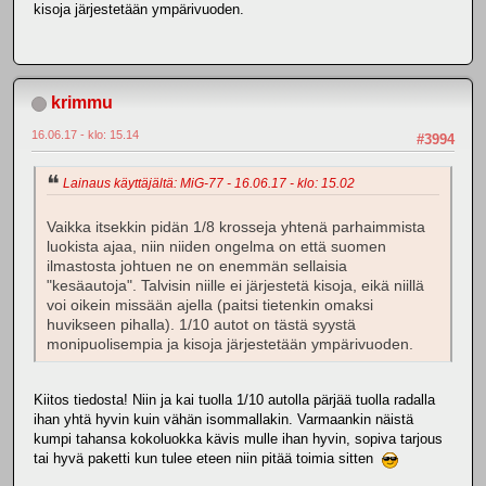
kisoja järjestetään ympärivuoden.
krimmu
16.06.17 - klo: 15.14
#3994
Lainaus käyttäjältä: MiG-77 - 16.06.17 - klo: 15.02
Vaikka itsekkin pidän 1/8 krosseja yhtenä parhaimmista
luokista ajaa, niin niiden ongelma on että suomen
ilmastosta johtuen ne on enemmän sellaisia
"kesäautoja". Talvisin niille ei järjestetä kisoja, eikä niillä
voi oikein missään ajella (paitsi tietenkin omaksi
huvikseen pihalla). 1/10 autot on tästä syystä
monipuolisempia ja kisoja järjestetään ympärivuoden.
Kiitos tiedosta! Niin ja kai tuolla 1/10 autolla pärjää tuolla radalla
ihan yhtä hyvin kuin vähän isommallakin. Varmaankin näistä
kumpi tahansa kokoluokka kävis mulle ihan hyvin, sopiva tarjous
tai hyvä paketti kun tulee eteen niin pitää toimia sitten