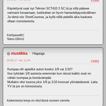
#3990
Käytettynä saat nyt Teknon SCT410.3 SC:tä ja sillä pääsee
varmasti kisaamaan, luokkahan on hyvin harrastelijaystävällinen.
Ja tämä siis ShortCoursea, ja kyllä niillä peleillä aika kaukana
ollaan monstereista.
FullSpeedRC
Tekno EB410
mustikka
Ylläpitäjä
16.06.17 - klo: 12.44
#3991
Kumpaa olit ajatellut auton kooksi 1/8 vai 1/10?
Itse tykkään 1/8 autoista enemmän kun niissä kaikki osat on
vähän isompaa ja kestävämpää
Mullakin olisi tuossa yksi 1/8 ja 1/10 krossari ylimääräisenä. Laita
YV:tä jos on kiinnostusta
Kaikenlaisia leluja on ollut tässä vuosien varrella