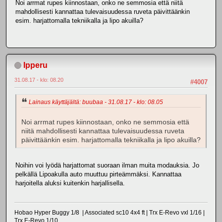
Noi arrmat rupes kiinnostaan, onko ne semmosia että niitä
mahdollisesti kannattaa tulevaisuudessa ruveta päivittäänkin
esim. harjattomalla tekniikalla ja lipo akuilla?
Ipperu
31.08.17 - klo: 08.20
#4007
Lainaus käyttäjältä: buubaa - 31.08.17 - klo: 08.05
Noi arrmat rupes kiinnostaan, onko ne semmosia että
niitä mahdollisesti kannattaa tulevaisuudessa ruveta
päivittäänkin esim. harjattomalla tekniikalla ja lipo akuilla?
Noihin voi lyödä harjattomat suoraan ilman muita modauksia. Jo
pelkällä Lipoakulla auto muuttuu pirteämmäksi. Kannattaa
harjoitella aluksi kuitenkin harjallisella.
Hobao Hyper Buggy 1/8 | Associated sc10 4x4 ft | Trx E-Revo vxl 1/16 |
Trx E-Revo 1/10