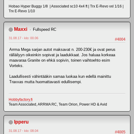
Hobao Hyper Buggy 1/8 | Associated sc10 4x4 ft | Trx E-Revo vxl 1/16 |
Trx E-Revo 1/10
Maxxi
Fullspeed RC
31.08.17 - klo: 00.06
#4004
Arrma Mega sarjan autot maksavat n. 200-230€ ja ovat perus
rälläilyyn oikeinkin sopivat ja laadukkaat. Jos haluaa korkeaa
maavaraa Granite on ehkä sopivin, toinen vaihtoehto esim
Vorteks.
Laadullisesti vähintääkin samaa luokaa kun edellä mainittu
Traxxas mutta huomattavasti edullisempi.
Hobbyfactory.fi
Team Associated, ARRMA RC, Team Orion, Power HD & Avid
Ipperu
31.08.17 - klo: 08.04
#4005