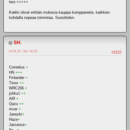
tero +++++
Kaikki olivat erittäin mukavia kauppa kumppaneita. kaikkien
kohdalla nopeaa toimintaa. Suosittelen.
SH.
14.04.10 - klo: 16.19
#1537
Cornelius
+
HN
+++
Finlander
+
Tinox
++
WRC206
+
juhku1
++
AiR
+
Qazu
++
mvar
+
Janezki
+
Haze
+
Jarzanza
+
Ile__
+