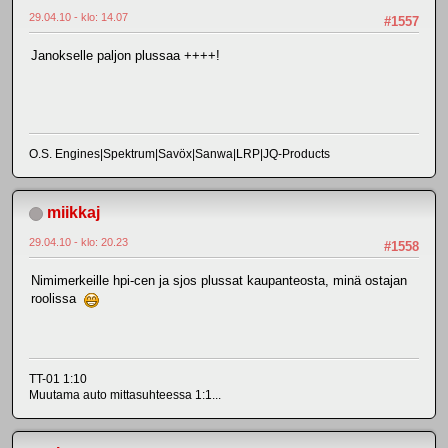
29.04.10 - klo: 14.07
#1557
Janokselle paljon plussaa ++++!
O.S. Engines|Spektrum|Savöx|Sanwa|LRP|JQ-Products
miikkaj
29.04.10 - klo: 20.23
#1558
Nimimerkeille hpi-cen ja sjos plussat kaupanteosta, minä ostajan
roolissa
TT-01 1:10
Muutama auto mittasuhteessa 1:1...