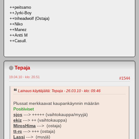
++peitsamo
++Jyrki-Boy
++triheadwolf (Ostaja)
++Niko
++Manez
++Antti M
++Casull.
Tepaja
19.04.10 - klo: 20.51
#1544
Lainaus käyttäjältä: Tepaja - 26.03.10 - klo: 09.46
Plussat merkkaavat kaupankäynnin määrän
Positiiviset
sjos
---> +++++ (vaihtokauppa/myyjä)
ekiz
---> ++ (vaihtokauppa)
MirosHima
---> (ostaja)
tt-rc
---> +++ (ostaja)
Lassi
---> (myyjä)