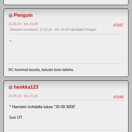
Penguin
21.04.10 - klo: 21.09
#1547
Viimeisin muokkaus
: 11.12.10 - klo: 14.20 käyttäjältä Penguin
--
RC-hommat tauolla, kalusto tosin tallella.
henkka123
21.04.10 - klo: 21.16
#1548
^ Hamietin kohdalla lukee "30.09.3009".
Sori OT.