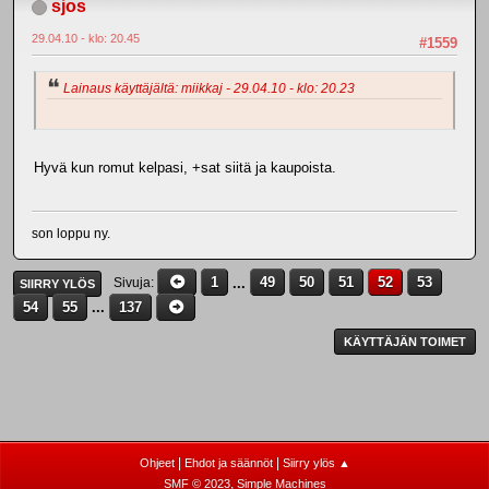
sjos
29.04.10 - klo: 20.45
#1559
Lainaus käyttäjältä: miikkaj - 29.04.10 - klo: 20.23
Hyvä kun romut kelpasi, +sat siitä ja kaupoista.
son loppu ny.
1
...
49
50
51
52
53
Sivuja
SIIRRY YLÖS
54
55
...
137
KÄYTTÄJÄN TOIMET
|
|
Ohjeet
Ehdot ja säännöt
Siirry ylös ▲
,
SMF © 2023
Simple Machines