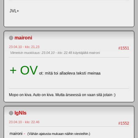
JVL+
maironi
23.04.10 - klo: 21.23
#1551
Viimeisin muokkaus
: 23.04.10 - klo: 22.48 käyttäjältä maironi
+ OV
ot: mitä toi allaoleva teksti meinaa
Mopo on kiva. Auto on kiva. Mutta ärseessä on vaan sitä jotain :)
IgNIs
23.04.10 - klo: 22.46
#1552
maironi
-
(Vähän ajatusta mukaan näihin viesteihin.)