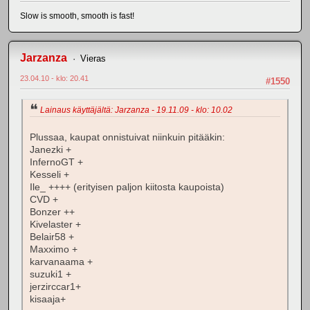
Slow is smooth, smooth is fast!
Jarzanza
Vieras
23.04.10 - klo: 20.41
#1550
Lainaus käyttäjältä: Jarzanza - 19.11.09 - klo: 10.02
Plussaa, kaupat onnistuivat niinkuin pitääkin:
Janezki +
InfernoGT +
Kesseli +
Ile_ ++++ (erityisen paljon kiitosta kaupoista)
CVD +
Bonzer ++
Kivelaster +
Belair58 +
Maxximo +
karvanaama +
suzuki1 +
jerzirccar1+
kisaaja+