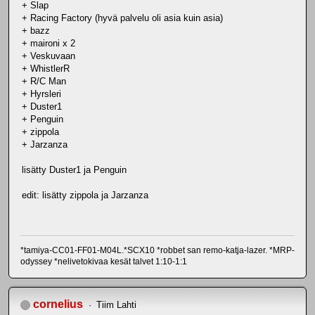
+ Slap
+ Racing Factory (hyvä palvelu oli asia kuin asia)
+ bazz
+ maironi x 2
+ Veskuvaan
+ WhistlerR
+ R/C Man
+ Hyrsleri
+ Duster1
+ Penguin
+ zippola
+ Jarzanza
lisätty Duster1 ja Penguin
edit: lisätty zippola ja Jarzanza
*tamiya-CC01-FF01-M04L.*SCX10 *robbet san remo-katja-lazer. *MRP-
odyssey *nelivetokivaa kesät talvet 1:10-1:1
cornelius
Tiim Lahti