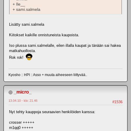
+ Ile__
+ sami.salmela
Lisätty sami.salmela
Kiitokset kaikille onnistuneista kaupoista.
Iso plussa sami.salmelalle, eilen illalla kaupat ja tänään sai hakea
matkahuollosta.
Rok rok!
Kyosho :: HPI :: Asso + muuta aiheeseen liittyvää..
_micro_
13.04.10 - klo: 21.46
#1536
Nyt tehty kauppoja seuraavien henkilöiden kanssa:
crosser +++++
m1qq0 +++++