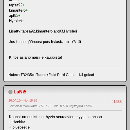
tapsa92
+
kimantero
+
apt93
+
Hyrsleri
+
Lisätty:tapsa92,kimantero,apt93,Hyrsleri
Jos tunnet jääneesi pois listasta niin YV:tä
Kiitos asianomaisille kaupoista!
Nutech TB2/35cc Tuned+Fluid Putki.Carson 1/4 gokart.
LaNi5
16.04.10 - klo: 19.26
#1538
Viimeisin muokkaus
: 25.07.10 - klo: 09.58 käyttäjältä LaNi5
Kaupat on onnistunut hyvin seuraavien myyjien kanssa:
+ Henkka
+ bluebeetle