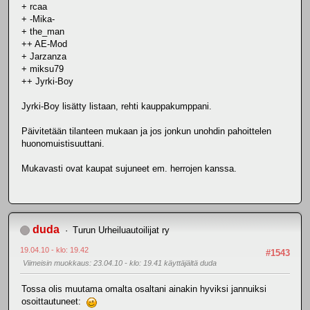
+ rcaa
+ -Mika-
+ the_man
++ AE-Mod
+ Jarzanza
+ miksu79
++ Jyrki-Boy
Jyrki-Boy lisätty listaan, rehti kauppakumppani.
Päivitetään tilanteen mukaan ja jos jonkun unohdin pahoittelen
huonomuistisuuttani.
Mukavasti ovat kaupat sujuneet em. herrojen kanssa.
duda
Turun Urheiluautoilijat ry
19.04.10 - klo: 19.42
#1543
Viimeisin muokkaus
: 23.04.10 - klo: 19.41 käyttäjältä duda
Tossa olis muutama omalta osaltani ainakin hyviksi jannuiksi
osoittautuneet: