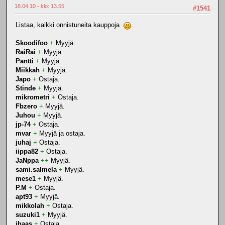
18.04.10 - klo: 13.55
#1541
Listaa, kaikki onnistuneita kauppoja
.
Skoodifoo
+
Myyjä.
RaiRai
+
Myyjä.
Pantti
+
Myyjä.
Miikkah
+
Myyjä.
Japo
+
Ostaja.
Stinde
+
Myyjä.
mikrometri
+
Ostaja.
Fbzero
+
Myyjä.
Juhou
+
Myyjä.
jp-74
+
Ostaja.
mvar
+
Myyjä ja ostaja.
juhaj
+
Ostaja.
iippa82
+
Ostaja.
JaNppa
++
Myyjä.
sami.salmela
+
Myyjä.
mese1
+
Myyjä.
P.M
+
Ostaja.
apt93
+
Myyjä.
mikkolah
+
Ostaja.
suzuki1
+
Myyjä.
jhaas
+
Ostaja.