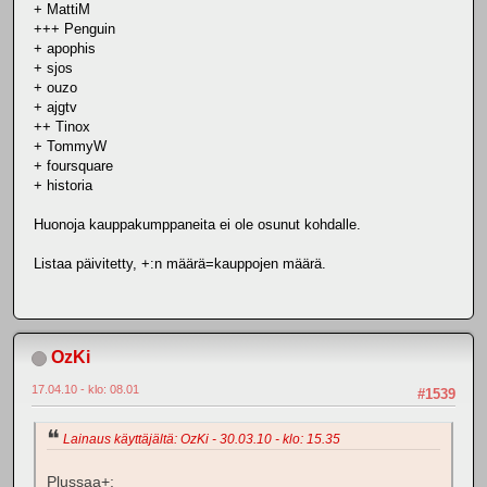
+ MattiM
+++ Penguin
+ apophis
+ sjos
+ ouzo
+ ajgtv
++ Tinox
+ TommyW
+ foursquare
+ historia
Huonoja kauppakumppaneita ei ole osunut kohdalle.
Listaa päivitetty, +:n määrä=kauppojen määrä.
OzKi
17.04.10 - klo: 08.01
#1539
Lainaus käyttäjältä: OzKi - 30.03.10 - klo: 15.35
Plussaa+: