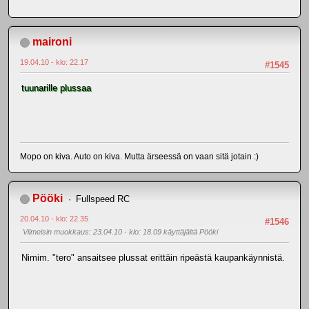
maironi
19.04.10 - klo: 22.17
#1545
tuunarille plussaa
Mopo on kiva. Auto on kiva. Mutta ärseessä on vaan sitä jotain :)
Pööki
Fullspeed RC
20.04.10 - klo: 22.35
#1546
Viimeisin muokkaus
: 23.04.10 - klo: 18.09 käyttäjältä Pööki
Nimim. "tero" ansaitsee plussat erittäin ripeästä kaupankäynnistä.