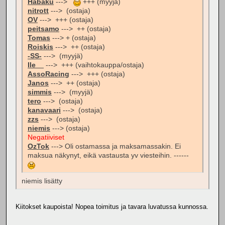
Habaku
--->
+++ (myyjä)
nitrott
---> (ostaja)
OV
---> +++ (ostaja)
peitsamo
---> ++ (ostaja)
Tomas
---> + (ostaja)
Roiskis
---> ++ (ostaja)
-SS-
---> (myyjä)
Ile__
---> +++ (vaihtokauppa/ostaja)
AssoRacing
---> +++ (ostaja)
Janos
---> ++ (ostaja)
simmis
---> (myyjä)
tero
---> (ostaja)
kanavaari
---> (ostaja)
zzs
---> (ostaja)
niemis
---> (ostaja)
Negatiiviset
OzTok
---> Oli ostamassa ja maksamassakin. Ei
maksua näkynyt, eikä vastausta yv viesteihin. ------
niemis lisätty
Kiitokset kaupoista! Nopea toimitus ja tavara luvatussa kunnossa.