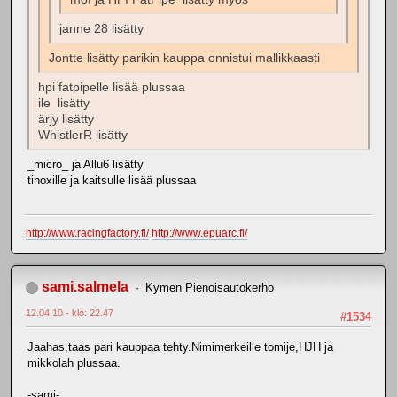
janne 28 lisätty
Jontte lisätty parikin kauppa onnistui mallikkaasti
hpi fatpipelle lisää plussaa
ile lisätty
ärjy lisätty
WhistlerR lisätty
_micro_ ja Allu6 lisätty
tinoxille ja kaitsulle lisää plussaa
http://www.racingfactory.fi/
http://www.epuarc.fi/
sami.salmela
Kymen Pienoisautokerho
12.04.10 - klo: 22.47
#1534
Jaahas,taas pari kauppaa tehty.Nimimerkeille tomije,HJH ja
mikkolah plussaa.
-sami-