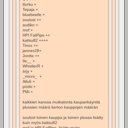
tturku +
Tepaja +
bluebeetle +
soulost ++
audiko +
mof +
HPI FatPipe ++
kaitsu82 ++++
Tinox ++
jannes28+
Jontte ++
Ile__ +
WhistlerR +
ärjy +
_micro_ +
Allu6 +
pööki +
PMi +
kaikkien kanssa mutkatonta kaupankäyntiä
plussien määrä kertoo kauppojen määrän
soulost toinen kauppa ja toinen plussa lisätty
kuin myös kaitsu82
mof ja HPI FatPipe lisätty myös