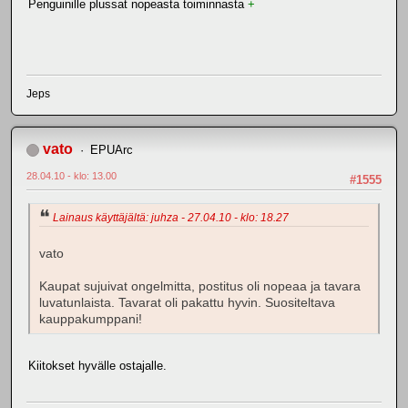
Penguinille plussat nopeasta toiminnasta
+
Jeps
vato
EPUArc
28.04.10 - klo: 13.00
#1555
Lainaus käyttäjältä: juhza - 27.04.10 - klo: 18.27
vato
Kaupat sujuivat ongelmitta, postitus oli nopeaa ja tavara
luvatunlaista. Tavarat oli pakattu hyvin. Suositeltava
kauppakumppani!
Kiitokset hyvälle ostajalle.