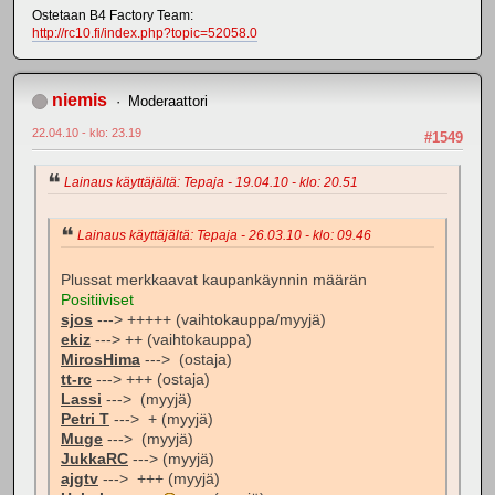
Ostetaan B4 Factory Team:
http://rc10.fi/index.php?topic=52058.0
niemis
Moderaattori
22.04.10 - klo: 23.19
#1549
Lainaus käyttäjältä: Tepaja - 19.04.10 - klo: 20.51
Lainaus käyttäjältä: Tepaja - 26.03.10 - klo: 09.46
Plussat merkkaavat kaupankäynnin määrän
Positiiviset
sjos
---> +++++ (vaihtokauppa/myyjä)
ekiz
---> ++ (vaihtokauppa)
MirosHima
---> (ostaja)
tt-rc
---> +++ (ostaja)
Lassi
---> (myyjä)
Petri T
---> + (myyjä)
Muge
---> (myyjä)
JukkaRC
---> (myyjä)
ajgtv
---> +++ (myyjä)