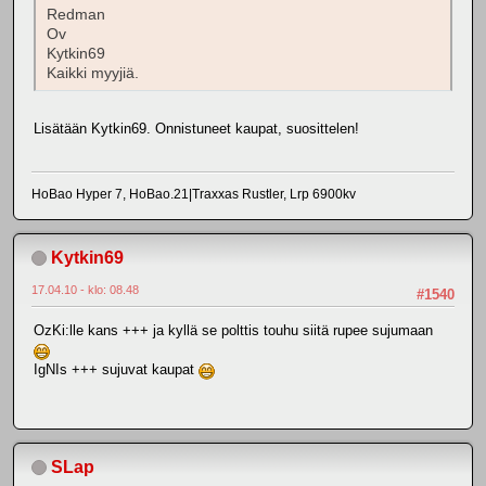
Redman
Ov
Kytkin69
Kaikki myyjiä.
Lisätään Kytkin69. Onnistuneet kaupat, suosittelen!
HoBao Hyper 7, HoBao.21|Traxxas Rustler, Lrp 6900kv
Kytkin69
17.04.10 - klo: 08.48
#1540
OzKi:lle kans +++ ja kyllä se polttis touhu siitä rupee sujumaan
IgNIs +++ sujuvat kaupat
SLap