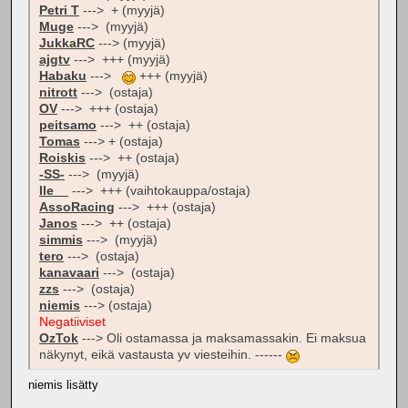
Petri T
---> + (myyjä)
Muge
---> (myyjä)
JukkaRC
---> (myyjä)
ajgtv
---> +++ (myyjä)
Habaku
--->
+++ (myyjä)
nitrott
---> (ostaja)
OV
---> +++ (ostaja)
peitsamo
---> ++ (ostaja)
Tomas
---> + (ostaja)
Roiskis
---> ++ (ostaja)
-SS-
---> (myyjä)
Ile__
---> +++ (vaihtokauppa/ostaja)
AssoRacing
---> +++ (ostaja)
Janos
---> ++ (ostaja)
simmis
---> (myyjä)
tero
---> (ostaja)
kanavaari
---> (ostaja)
zzs
---> (ostaja)
niemis
---> (ostaja)
Negatiiviset
OzTok
---> Oli ostamassa ja maksamassakin. Ei maksua
näkynyt, eikä vastausta yv viesteihin. ------
niemis lisätty