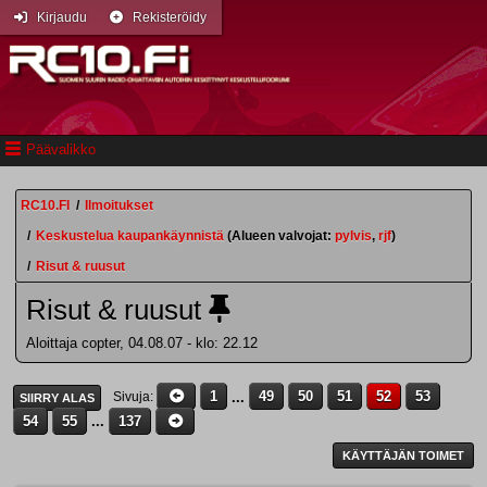
Kirjaudu
Rekisteröidy
Päävalikko
RC10.FI
/
Ilmoitukset
/
Keskustelua kaupankäynnistä
(Alueen valvojat:
pylvis
,
rjf
)
/
Risut & ruusut
Risut & ruusut
Aloittaja copter, 04.08.07 - klo: 22.12
1
...
49
50
51
52
53
Sivuja
SIIRRY ALAS
54
55
...
137
KÄYTTÄJÄN TOIMET