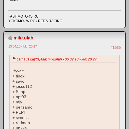
FAST MOTORS RC
YOKOMO / WIRC / REDS RACING
mikkolah
13.04.10 - klo: 20.27
#1535
Lainaus käyttäjältä: mikkolah - 06.02.10 - klo: 20.27
Hyvät:
+ tinox
+ savo
+ jesse112
+ SLap
+ apt93
+ mjv
+ peitsamo
+ PEPI
+ simmis
+ redman
+ unkka