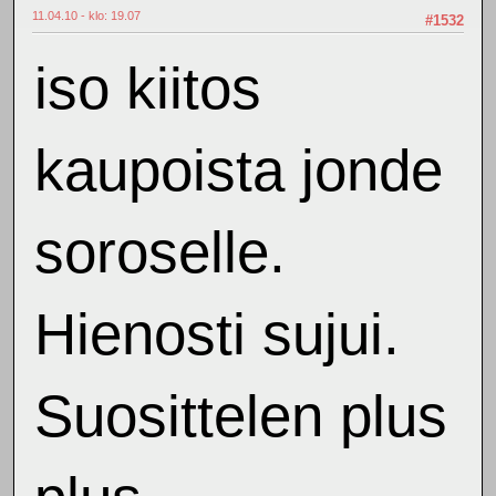
11.04.10 - klo: 19.07
#1532
iso kiitos
kaupoista jonde
soroselle.
Hienosti sujui.
Suosittelen plus