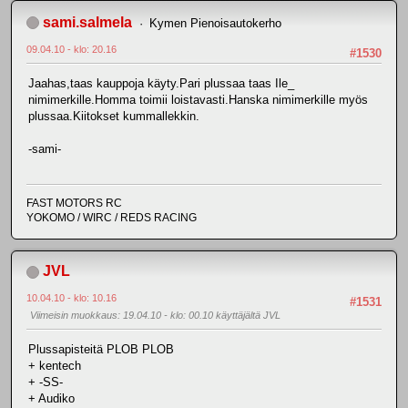
sami.salmela
Kymen Pienoisautokerho
09.04.10 - klo: 20.16
#1530
Jaahas,taas kauppoja käyty.Pari plussaa taas Ile_
nimimerkille.Homma toimii loistavasti.Hanska nimimerkille myös
plussaa.Kiitokset kummallekkin.
-sami-
FAST MOTORS RC
YOKOMO / WIRC / REDS RACING
JVL
10.04.10 - klo: 10.16
#1531
Viimeisin muokkaus
: 19.04.10 - klo: 00.10 käyttäjältä JVL
Plussapisteitä PLOB PLOB
+ kentech
+ -SS-
+ Audiko