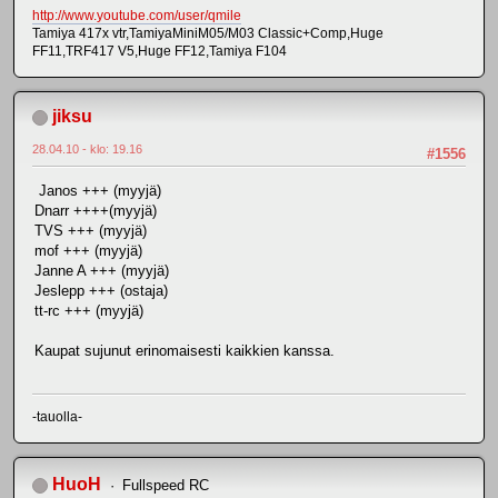
http://www.youtube.com/user/qmile
Tamiya 417x vtr,TamiyaMiniM05/M03 Classic+Comp,Huge
FF11,TRF417 V5,Huge FF12,Tamiya F104
jiksu
28.04.10 - klo: 19.16
#1556
Janos +++ (myyjä)
Dnarr ++++(myyjä)
TVS +++ (myyjä)
mof +++ (myyjä)
Janne A +++ (myyjä)
Jeslepp +++ (ostaja)
tt-rc +++ (myyjä)
Kaupat sujunut erinomaisesti kaikkien kanssa.
-tauolla-
HuoH
Fullspeed RC