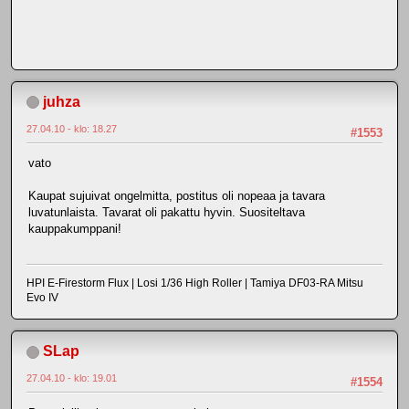
juhza
27.04.10 - klo: 18.27
#1553
vato
Kaupat sujuivat ongelmitta, postitus oli nopeaa ja tavara
luvatunlaista. Tavarat oli pakattu hyvin. Suositeltava
kauppakumppani!
HPI E-Firestorm Flux | Losi 1/36 High Roller | Tamiya DF03-RA Mitsu
Evo IV
SLap
27.04.10 - klo: 19.01
#1554