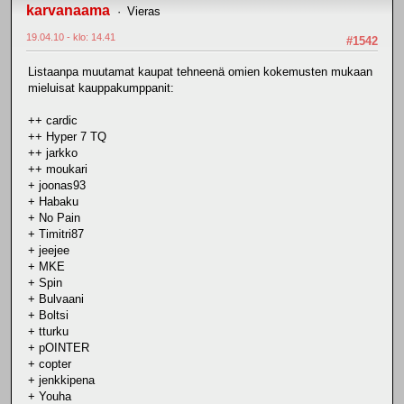
karvanaama
Vieras
19.04.10 - klo: 14.41
#1542
Listaanpa muutamat kaupat tehneenä omien kokemusten mukaan
mieluisat kauppakumppanit:
++ cardic
++ Hyper 7 TQ
++ jarkko
++ moukari
+ joonas93
+ Habaku
+ No Pain
+ Timitri87
+ jeejee
+ MKE
+ Spin
+ Bulvaani
+ Boltsi
+ tturku
+ pOINTER
+ copter
+ jenkkipena
+ Youha