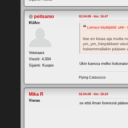
peitsamo
02.04.08 - klo: 16.47
KUArc
Lainaus käyttäjältä: ukki -
itse en kisaa aja mutta n
ym,,ym,,härpäkkeet vievä
halvemmallakin pääsee v
Veteraani
Viestit: 4,004
Ukin kanssa melko kokonaisv
Sijainti: Kuopio
Flying Calacucco
Mika R
02.04.08 - klo: 18.24
Vieras
se että ilman lisenssiä pääse