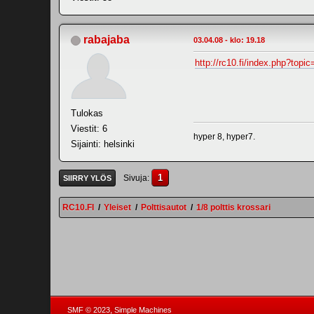
rabajaba
03.04.08 - klo: 19.18
http://rc10.fi/index.php?topi
Tulokas
Viestit: 6
hyper 8, hyper7.
Sijainti: helsinki
1
Sivuja
SIIRRY YLÖS
RC10.FI
/
Yleiset
/
Polttisautot
/
1/8 polttis krossari
,
SMF © 2023
Simple Machines