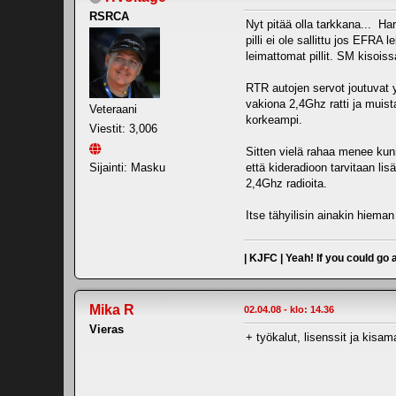
RSRCA
Nyt pitää olla tarkkana... H
pilli ei ole sallittu jos EFRA
leimattomat pillit. SM kisois
RTR autojen servot joutuvat 
vakiona 2,4Ghz ratti ja muis
Veteraani
korkeampi.
Viestit: 3,006
Sitten vielä rahaa menee kunno
Sijainti: Masku
että kideradioon tarvitaan li
2,4Ghz radioita.
Itse tähyilisin ainakin hieman
| KJFC | Yeah! If you could go
Mika R
02.04.08 - klo: 14.36
Vieras
+ työkalut, lisenssit ja kisa