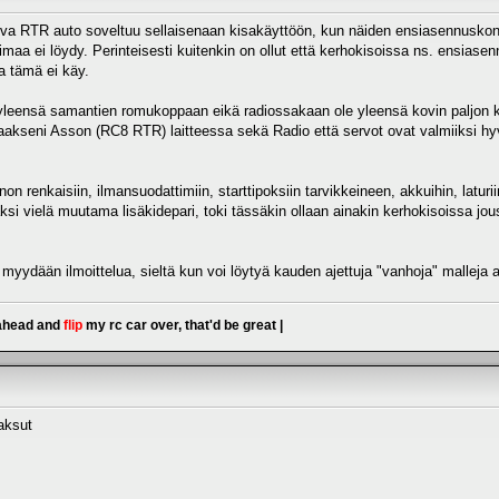
arva RTR auto soveltuu sellaisenaan kisakäyttöön, kun näiden ensiasennuskone
 leimaa ei löydy. Perinteisesti kuitenkin on ollut että kerhokisoissa ns. ensia
sa tämä ei käy.
yleensä samantien romukoppaan eikä radiossakaan ole yleensä kovin paljon k
taakseni Asson (RC8 RTR) laitteessa sekä Radio että servot ovat valmiiksi hy
n renkaisiin, ilmansuodattimiin, starttipoksiin tarvikkeineen, akkuihin, laturii
säksi vielä muutama lisäkidepari, toki tässäkin ollaan ainakin kerhokisoissa j
 myydään ilmoittelua, sieltä kun voi löytyä kauden ajettuja "vanhoja" malleja a
 ahead and
flip
my rc car over, that'd be great |
maksut