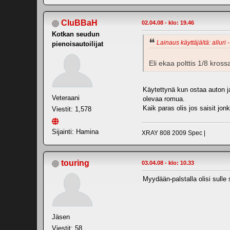
CluBBaH
02.04.08 - klo: 19.46
Kotkan seudun
Lainaus käyttäjältä: alluri 
pienoisautoilijat
Eli ekaa polttis 1/8 kro
Käytettynä kun ostaa auton ja 
Veteraani
olevaa romua.
Kaik paras olis jos saisit j
Viestit: 1,578
Sijainti: Hamina
XRAY 808 2009 Spec |
touring
03.04.08 - klo: 10.33
Myydään-palstalla olisi sulle
Jäsen
Viestit: 58