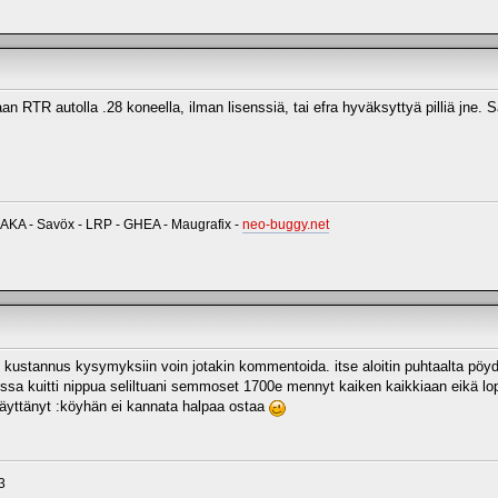
n RTR autolla .28 koneella, ilman lisenssiä, tai efra hyväksyttyä pilliä jne. S
 AKA - Savöx - LRP - GHEA - Maugrafix -
neo-buggy.net
n kustannus kysymyksiin voin jotakin kommentoida. itse aloitin puhtaalta pöydä
uossa kuitti nippua seliltuani semmoset 1700e mennyt kaiken kaikkiaan eikä l
äyttänyt :köyhän ei kannata halpaa ostaa
3