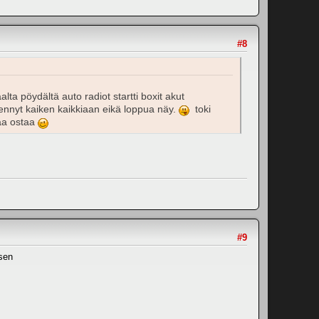
#8
lta pöydältä auto radiot startti boxit akut
ennyt kaiken kaikkiaan eikä loppua näy.
toki
aa ostaa
#9
ksen