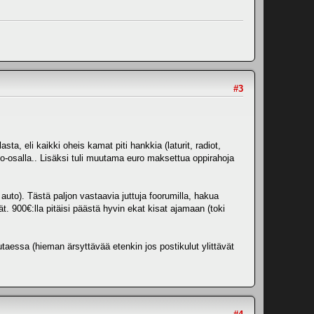
#3
ta, eli kaikki oheis kamat piti hankkia (laturit, radiot,
o-osalla.. Lisäksi tuli muutama euro maksettua oppirahoja
uto). Tästä paljon vastaavia juttuja foorumilla, hakua
t. 900€:lla pitäisi päästä hyvin ekat kisat ajamaan (toki
utaessa (hieman ärsyttävää etenkin jos postikulut ylittävät