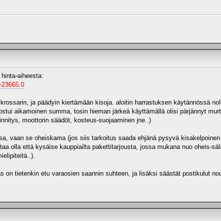
 hinta-aiheesta:
c=23665.0
rossarin, ja päädyin kiertämään kisoja. aloitin harrastuksen käytännössä nollas
ostui aikamoinen summa, tosin hieman järkeä käyttämällä olisi pärjännyt murt
iinnitys, moottorin säädöt, kosteus-suojaaminen jne..)
a, vaan se oheiskama (jos siis tarkoitus saada ehjänä pysyvä kisakelpoinen a
taa olla että kysäise kauppiailta pakettitarjousta, jossa mukana nuo oheis-sälä
ielipiteitä..).
as on tietenkin etu varaosien saannin suhteen, ja lisäksi säästät postikulut no