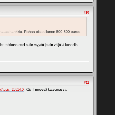
#10
kannatas hankkia. Rahaa ois sellanen 500-800 euroo.
et tarkkana ettei sulle myydä jotain väljällä koneella
#11
hp?topic=26814.0
. Käy ihmeessä katsomassa.