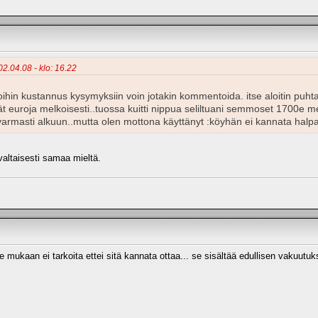
 02.04.08 - klo: 16.22
oihin kustannus kysymyksiin voin jotakin kommentoida. itse aloitin puhtaa
t euroja melkoisesti..tuossa kuitti nippua seliltuani semmoset 1700e m
armasti alkuun..mutta olen mottona käyttänyt :köyhän ei kannata halp
altaisesti samaa mieltä.
e mukaan ei tarkoita ettei sitä kannata ottaa... se sisältää edullisen vakuutu