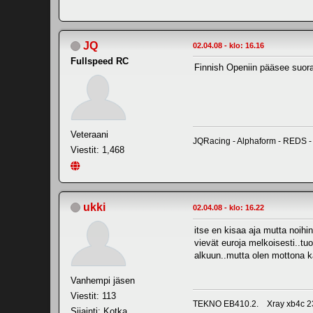
JQ
02.04.08 - klo: 16.16
Fullspeed RC
Finnish Openiin pääsee suoraa
Veteraani
JQRacing - Alphaform - REDS -
Viestit: 1,468
ukki
02.04.08 - klo: 16.22
itse en kisaa aja mutta noihi
vievät euroja melkoisesti..t
alkuun..mutta olen mottona k
Vanhempi jäsen
Viestit: 113
TEKNO EB410.2. Xray xb4c 2
Sijainti: Kotka