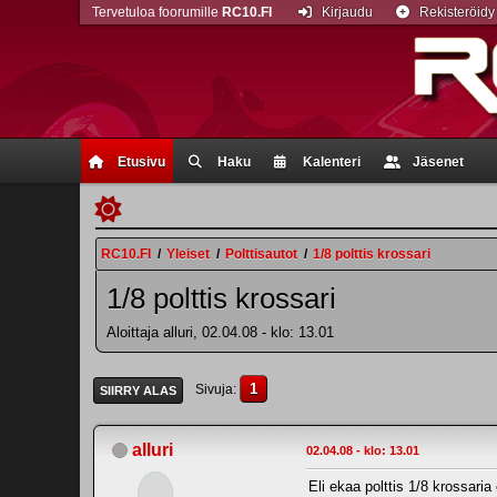
Tervetuloa foorumille
RC10.FI
Kirjaudu
Rekisteröidy
Etusivu
Haku
Kalenteri
Jäsenet
RC10.FI
/
Yleiset
/
Polttisautot
/
1/8 polttis krossari
1/8 polttis krossari
Aloittaja alluri, 02.04.08 - klo: 13.01
1
Sivuja
SIIRRY ALAS
alluri
02.04.08 - klo: 13.01
Eli ekaa polttis 1/8 krossari