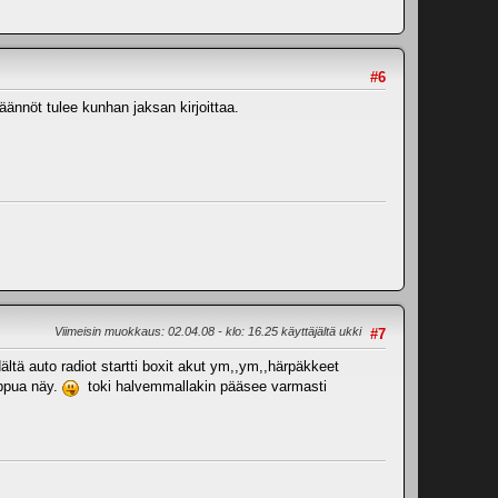
#6
äännöt tulee kunhan jaksan kirjoittaa.
Viimeisin muokkaus
: 02.04.08 - klo: 16.25 käyttäjältä ukki
#7
ltä auto radiot startti boxit akut ym,,ym,,härpäkkeet
oppua näy.
toki halvemmallakin pääsee varmasti