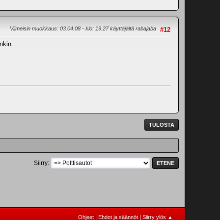
Viimeisin muokkaus
: 03.04.08 - klo: 19.27 käyttäjältä rabajaba
#12
nkin.
TULOSTA
Siirry
|
|
Ohjeet
Ehdot ja säännöt
Siirry ylös ▲