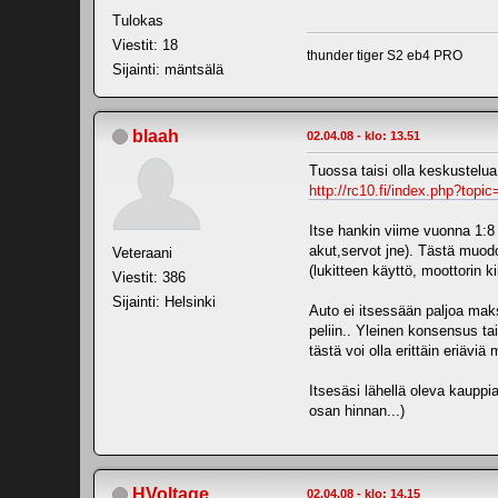
Tulokas
Viestit: 18
thunder tiger S2 eb4 PRO
Sijainti: mäntsälä
blaah
02.04.08 - klo: 13.51
Tuossa taisi olla keskustelua
http://rc10.fi/index.php?topi
Itse hankin viime vuonna 1:8 k
akut,servot jne). Tästä muod
Veteraani
(lukitteen käyttö, moottorin k
Viestit: 386
Sijainti: Helsinki
Auto ei itsessään paljoa maks
peliin.. Yleinen konsensus tai
tästä voi olla erittäin eriäviä m
Itsesäsi lähellä oleva kauppi
osan hinnan...)
HVoltage
02.04.08 - klo: 14.15