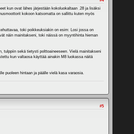
#4
et kun ovat lähes järjestään kokoluokaltaan .28 ja lisäksi
sennusmoottorit kokoon katsomatta on sallittu kuten myös
ehuttavaa, toki poikkeuksiakin on esim: Losi jossa on
vät näin mainitakseni, toki näissä on myyntihinta hieman
n, tulppiin sekä tietysti polttoaineeseen. Vielä mainitakseni
oustettu kun valtaosa käyttää ainakin M8 luokassa näitä
lle puoleen hintaan ja päälle vielä kasa varaosia.
#5