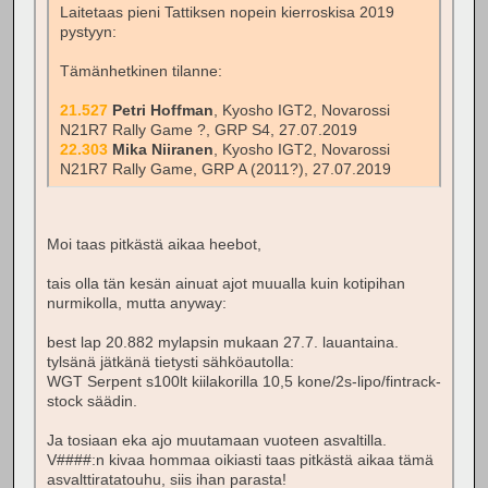
Laitetaas pieni Tattiksen nopein kierroskisa 2019
pystyyn:
Tämänhetkinen tilanne:
21.527
Petri Hoffman
, Kyosho IGT2, Novarossi
N21R7 Rally Game ?, GRP S4, 27.07.2019
22.303
Mika Niiranen
, Kyosho IGT2, Novarossi
N21R7 Rally Game, GRP A (2011?), 27.07.2019
Moi taas pitkästä aikaa heebot,
tais olla tän kesän ainuat ajot muualla kuin kotipihan
nurmikolla, mutta anyway:
best lap 20.882 mylapsin mukaan 27.7. lauantaina.
tylsänä jätkänä tietysti sähköautolla:
WGT Serpent s100lt kiilakorilla 10,5 kone/2s-lipo/fintrack-
stock säädin.
Ja tosiaan eka ajo muutamaan vuoteen asvaltilla.
V####:n kivaa hommaa oikiasti taas pitkästä aikaa tämä
asvalttiratatouhu, siis ihan parasta!