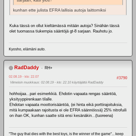
sarjaan, käsi ylös?
kunhan ette julista EFRA lallisia autoja laittomiksi
Kuka tässä on ollut kieltämässä mitään autoja? Sinähän tässä
olet tuomassa tiukempia sääntöjä gt-8 sarjaan. Rauhotu jo.
Kyosho, elämäni auto.
RadDaddy
RH+
02.08.19 - klo: 22.07
#3790
Viimeisin muokkaus
: 02.08.19 - klo: 22.10 käyttäjältä RadDaddy
hohhoijaa...pari esimerkkiä. Ehdotin vapaata rengas sääntöä,
yksityyppirenkaan tilalle.
Ehdotan vapaata moottorisääntöä, (ei hinta eikä porttirajoituksia,
mitä kumpaakaan rajoitusta ei ole EFRA säännöissä) 25% nitrofuili
on ihan OK, kunhan saatte sitä ensi kesänäkin...(tuoreena)
"The guy that dies with the best toys, is the winner of the game"... keep