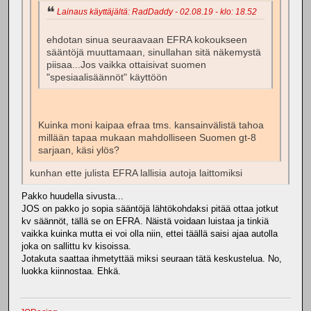
Lainaus käyttäjältä: RadDaddy - 02.08.19 - klo: 18.52
ehdotan sinua seuraavaan EFRA kokoukseen
sääntöjä muuttamaan, sinullahan sitä näkemystä
piisaa...Jos vaikka ottaisivat suomen
"spesiaalisäännöt" käyttöön
Kuinka moni kaipaa efraa tms. kansainvälistä tahoa
millään tapaa mukaan mahdolliseen Suomen gt-8
sarjaan, käsi ylös?
kunhan ette julista EFRA lallisia autoja laittomiksi
Pakko huudella sivusta...
JOS on pakko jo sopia sääntöjä lähtökohdaksi pitää ottaa jotkut
kv säännöt, tällä se on EFRA. Näistä voidaan luistaa ja tinkiä
vaikka kuinka mutta ei voi olla niin, ettei täällä saisi ajaa autolla
joka on sallittu kv kisoissa.
Jotakuta saattaa ihmetyttää miksi seuraan tätä keskustelua. No,
luokka kiinnostaa. Ehkä.