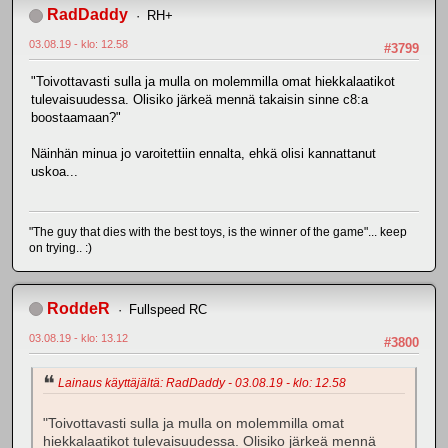
RadDaddy
RH+
03.08.19 - klo: 12.58
#3799
"Toivottavasti sulla ja mulla on molemmilla omat hiekkalaatikot
tulevaisuudessa. Olisiko järkeä mennä takaisin sinne c8:a
boostaamaan?"
Näinhän minua jo varoitettiin ennalta, ehkä olisi kannattanut
uskoa...
"The guy that dies with the best toys, is the winner of the game"... keep
on trying.. :)
RoddeR
Fullspeed RC
03.08.19 - klo: 13.12
#3800
Lainaus käyttäjältä: RadDaddy - 03.08.19 - klo: 12.58
"Toivottavasti sulla ja mulla on molemmilla omat
hiekkalaatikot tulevaisuudessa. Olisiko järkeä mennä