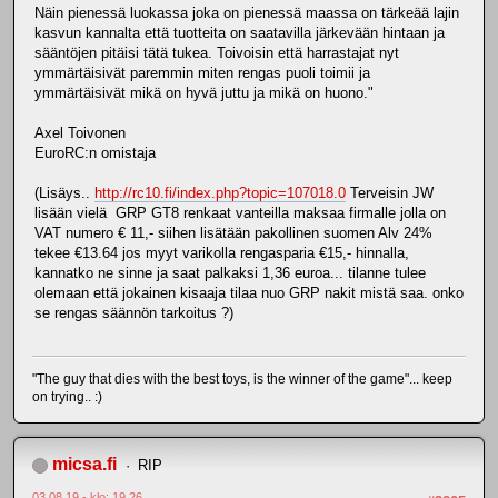
Näin pienessä luokassa joka on pienessä maassa on tärkeää lajin
kasvun kannalta että tuotteita on saatavilla järkevään hintaan ja
sääntöjen pitäisi tätä tukea. Toivoisin että harrastajat nyt
ymmärtäisivät paremmin miten rengas puoli toimii ja
ymmärtäisivät mikä on hyvä juttu ja mikä on huono."
Axel Toivonen
EuroRC:n omistaja
(Lisäys..
http://rc10.fi/index.php?topic=107018.0
Terveisin JW
lisään vielä GRP GT8 renkaat vanteilla maksaa firmalle jolla on
VAT numero € 11,- siihen lisätään pakollinen suomen Alv 24%
tekee €13.64 jos myyt varikolla rengasparia €15,- hinnalla,
kannatko ne sinne ja saat palkaksi 1,36 euroa... tilanne tulee
olemaan että jokainen kisaaja tilaa nuo GRP nakit mistä saa. onko
se rengas säännön tarkoitus ?)
"The guy that dies with the best toys, is the winner of the game"... keep
on trying.. :)
micsa.fi
RIP
03.08.19 - klo: 19.26