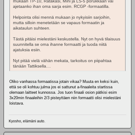
mukaan TP-10, Ratakasi, Mini ja LS-5 porukkaan vai
ajetaanko ihan oma sarja esim. RCGP -formaatilla.
Helpointa olisi mennä mukaan jo nykyisiin sarjoihin,
mutta silloin menetetään se vapaus formaatin ja
aikataulun suhteen.
Tästä pitäisi mielestäni keskustella. Nyt on hyvä tilaisuus
suunnitella se oma ihanne formaatti ja tuoda niitä
ajatuksia esiin.
Nyt pitää vielä vähän mekata, tarkoitus on piipahtaa
tänään Tattiksella....
Oliko vanhassa formaatissa jotain vikaa? Muuta en keksi kuin,
että se oli kohtuu julma jos ei sattunut a-finaaleita startissa
olemaan laitteet kunnossa. Jos tuon finaali osion pätkisi esim
3x20min finaaleihin 2/3 pisteyttäen niin formaatti olisi mielestäni
loistava.
Kyosho, elämäni auto.