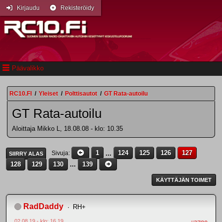
Kirjaudu
Rekisteröidy
Päävalikko
RC10.FI
/
Yleiset
/
Polttisautot
/
GT Rata-autoilu
GT Rata-autoilu
Aloittaja Mikko L, 18.08.08 - klo: 10.35
1
...
124
125
126
127
Sivuja
SIIRRY ALAS
128
129
130
...
139
KÄYTTÄJÄN TOIMET
RadDaddy
RH+
02.08.19 - klo: 16.19