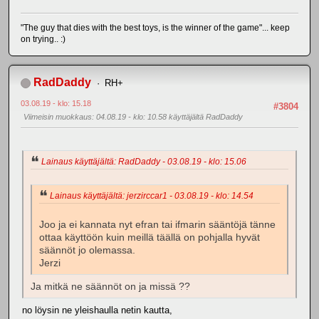
"The guy that dies with the best toys, is the winner of the game"... keep
on trying.. :)
RadDaddy
RH+
03.08.19 - klo: 15.18
#3804
Viimeisin muokkaus
: 04.08.19 - klo: 10.58 käyttäjältä RadDaddy
Lainaus käyttäjältä: RadDaddy - 03.08.19 - klo: 15.06
Lainaus käyttäjältä: jerzirccar1 - 03.08.19 - klo: 14.54
Joo ja ei kannata nyt efran tai ifmarin sääntöjä tänne
ottaa käyttöön kuin meillä täällä on pohjalla hyvät
säännöt jo olemassa.
Jerzi
Ja mitkä ne säännöt on ja missä ??
no löysin ne yleishaulla netin kautta,