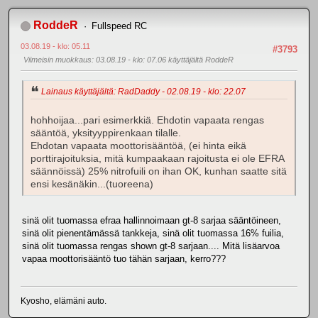
RoddeR
Fullspeed RC
03.08.19 - klo: 05.11
#3793
Viimeisin muokkaus
: 03.08.19 - klo: 07.06 käyttäjältä RoddeR
Lainaus käyttäjältä: RadDaddy - 02.08.19 - klo: 22.07
hohhoijaa...pari esimerkkiä. Ehdotin vapaata rengas
sääntöä, yksityyppirenkaan tilalle.
Ehdotan vapaata moottorisääntöä, (ei hinta eikä
porttirajoituksia, mitä kumpaakaan rajoitusta ei ole EFRA
säännöissä) 25% nitrofuili on ihan OK, kunhan saatte sitä
ensi kesänäkin...(tuoreena)
sinä olit tuomassa efraa hallinnoimaan gt-8 sarjaa sääntöineen,
sinä olit pienentämässä tankkeja, sinä olit tuomassa 16% fuilia,
sinä olit tuomassa rengas shown gt-8 sarjaan.... Mitä lisäarvoa
vapaa moottorisääntö tuo tähän sarjaan, kerro???
Kyosho, elämäni auto.