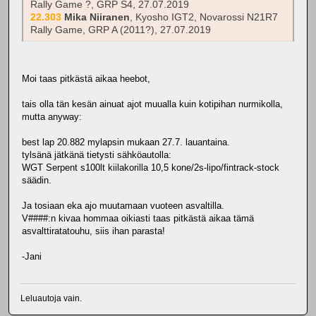
Rally Game ?, GRP S4, 27.07.2019
22.303
Mika Niiranen
, Kyosho IGT2, Novarossi N21R7
Rally Game, GRP A (2011?), 27.07.2019
Moi taas pitkästä aikaa heebot,
tais olla tän kesän ainuat ajot muualla kuin kotipihan nurmikolla,
mutta anyway:
best lap 20.882 mylapsin mukaan 27.7. lauantaina.
tylsänä jätkänä tietysti sähköautolla:
WGT Serpent s100lt kiilakorilla 10,5 kone/2s-lipo/fintrack-stock
säädin.
Ja tosiaan eka ajo muutamaan vuoteen asvaltilla.
V####:n kivaa hommaa oikiasti taas pitkästä aikaa tämä
asvalttiratatouhu, siis ihan parasta!
-Jani
Leluautoja vain.