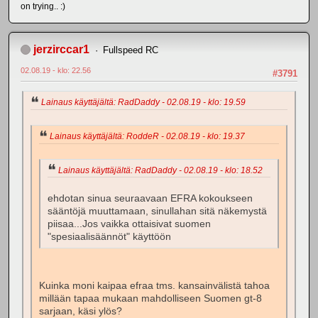
on trying.. :)
jerzirccar1
Fullspeed RC
02.08.19 - klo: 22.56
#3791
Lainaus käyttäjältä: RadDaddy - 02.08.19 - klo: 19.59
Lainaus käyttäjältä: RoddeR - 02.08.19 - klo: 19.37
Lainaus käyttäjältä: RadDaddy - 02.08.19 - klo: 18.52
ehdotan sinua seuraavaan EFRA kokoukseen
sääntöjä muuttamaan, sinullahan sitä näkemystä
piisaa...Jos vaikka ottaisivat suomen
"spesiaalisäännöt" käyttöön
Kuinka moni kaipaa efraa tms. kansainvälistä tahoa
millään tapaa mukaan mahdolliseen Suomen gt-8
sarjaan, käsi ylös?