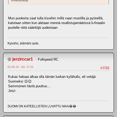
investoida.
Mun puolesta saat tulla kisoihin millä vaan mustilla ja pyöreillä,
katotaan sitten kun aletaan mennä osallistujamäärissä b-finaalin
puolelle niitä sääntöjä uudestaan.
Kyosho, elämäni auto.
jerzirccar1
Fullspeed RC
02.08.19 - klo: 17.01
#3782
Kukas haluaa alkaa olla tämän luokan kylähullu, eli vetäjä
Suomeksi 😉😉
Semmoinen tästä puuttuu....
Jetzi
SUOMI ON KATEELLISTEN LUVATTU MAA😂😂