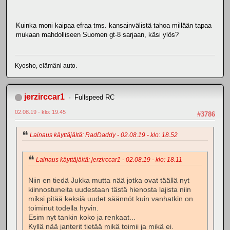
Kuinka moni kaipaa efraa tms. kansainvälistä tahoa millään tapaa
mukaan mahdolliseen Suomen gt-8 sarjaan, käsi ylös?
Kyosho, elämäni auto.
jerzirccar1
Fullspeed RC
02.08.19 - klo: 19.45
#3786
Lainaus käyttäjältä: RadDaddy - 02.08.19 - klo: 18.52
Lainaus käyttäjältä: jerzirccar1 - 02.08.19 - klo: 18.11
Niin en tiedä Jukka mutta nää jotka ovat täällä nyt
kiinnostuneita uudestaan tästä hienosta lajista niin
miksi pitää keksiä uudet säännöt kuin vanhatkin on
toiminut todella hyvin.
Esim nyt tankin koko ja renkaat...
Kyllä nää janterit tietää mikä toimii ja mikä ei.