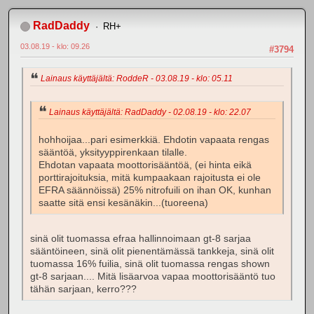
RadDaddy
RH+
03.08.19 - klo: 09.26
#3794
Lainaus käyttäjältä: RoddeR - 03.08.19 - klo: 05.11
Lainaus käyttäjältä: RadDaddy - 02.08.19 - klo: 22.07
hohhoijaa...pari esimerkkiä. Ehdotin vapaata rengas
sääntöä, yksityyppirenkaan tilalle.
Ehdotan vapaata moottorisääntöä, (ei hinta eikä
porttirajoituksia, mitä kumpaakaan rajoitusta ei ole
EFRA säännöissä) 25% nitrofuili on ihan OK, kunhan
saatte sitä ensi kesänäkin...(tuoreena)
sinä olit tuomassa efraa hallinnoimaan gt-8 sarjaa
sääntöineen, sinä olit pienentämässä tankkeja, sinä olit
tuomassa 16% fuilia, sinä olit tuomassa rengas shown
gt-8 sarjaan.... Mitä lisäarvoa vapaa moottorisääntö tuo
tähän sarjaan, kerro???