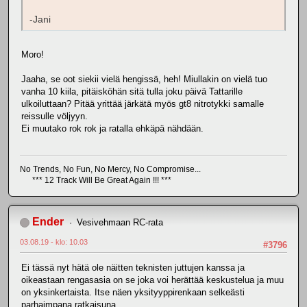
-Jani
Moro!
Jaaha, se oot siekii vielä hengissä, heh! Miullakin on vielä tuo
vanha 10 kiila, pitäisköhän sitä tulla joku päivä Tattarille
ulkoiluttaan? Pitää yrittää järkätä myös gt8 nitrotykki samalle
reissulle völjyyn.
Ei muutako rok rok ja ratalla ehkäpä nähdään.
No Trends, No Fun, No Mercy, No Compromise...
*** 12 Track Will Be Great Again !!! ***
Ender
Vesivehmaan RC-rata
03.08.19 - klo: 10.03
#3796
Ei tässä nyt hätä ole näitten teknisten juttujen kanssa ja
oikeastaan rengasasia on se joka voi herättää keskustelua ja muu
on yksinkertaista. Itse näen yksityyppirenkaan selkeästi
parhaimpana ratkaisuna.