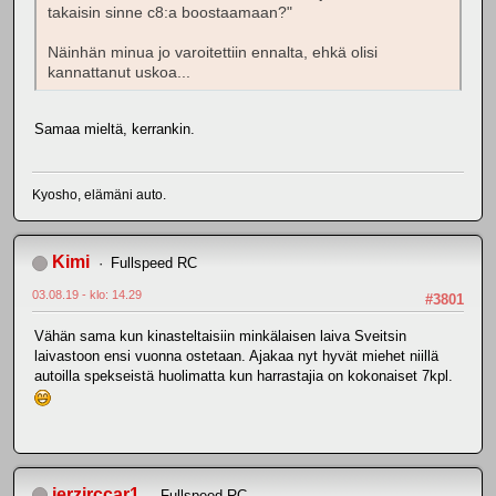
takaisin sinne c8:a boostaamaan?"
Näinhän minua jo varoitettiin ennalta, ehkä olisi
kannattanut uskoa...
Samaa mieltä, kerrankin.
Kyosho, elämäni auto.
Kimi
Fullspeed RC
03.08.19 - klo: 14.29
#3801
Vähän sama kun kinasteltaisiin minkälaisen laiva Sveitsin
laivastoon ensi vuonna ostetaan. Ajakaa nyt hyvät miehet niillä
autoilla spekseistä huolimatta kun harrastajia on kokonaiset 7kpl.
jerzirccar1
Fullspeed RC