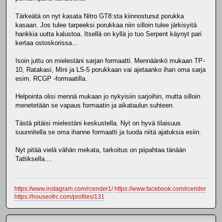
Tärkeätä on nyt kasata Nitro GT8:sta kiinnostunut porukka
kasaan. Jos tulee tarpeeksi porukkaa niin silloin tulee järkisyitä
hankkia uutta kalustoa. Itsellä on kyllä jo tuo Serpent käynyt pari
kertaa ostoskorissa...
Isoin juttu on mielestäni sarjan formaatti. Mennäänkö mukaan TP-
10, Ratakasi, Mini ja LS-5 porukkaan vai ajetaanko ihan oma sarja
esim. RCGP -formaatilla.
Helpointa olisi mennä mukaan jo nykyisiin sarjoihin, mutta silloin
menetetään se vapaus formaatin ja aikataulun suhteen.
Tästä pitäisi mielestäni keskustella. Nyt on hyvä tilaisuus
suunnitella se oma ihanne formaatti ja tuoda niitä ajatuksia esiin.
Nyt pitää vielä vähän mekata, tarkoitus on piipahtaa tänään
Tattiksella....
https://www.instagram.com/rcender1/
https://www.facebook.com/rcender
https://houseofrc.com/profiles/131