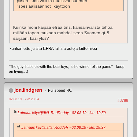
piisaa...Jos vaikka ottaisivat suomen
"spesiaalisäännöt" käyttöön
Kuinka moni kaipaa efraa tms. kansainvälistä tahoa
millään tapaa mukaan mahdolliseen Suomen gt-8
sarjaan, käsi ylös?
kunhan ette julista EFRA lallisia autoja laittomiksi
"The guy that dies with the best toys, is the winner of the game"... keep
on trying.. :)
jon.lindgren
Fullspeed RC
02.08.19 - klo: 20.54
#3788
Lainaus käyttäjältä: RadDaddy - 02.08.19 - klo: 19.59
Lainaus käyttäjältä: RoddeR - 02.08.19 - klo: 19.37