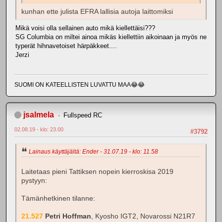
kunhan ette julista EFRA lallisia autoja laittomiksi
Mikä voisi olla sellainen auto mikä kiellettäisi???
SG Columbia on miltei ainoa mikäs kiellettiin aikoinaan ja myös ne
typerät hihnavetoiset härpäkkeet....
Jerzi
SUOMI ON KATEELLISTEN LUVATTU MAA😂😂
jsalmela
Fullspeed RC
02.08.19 - klo: 23.00
#3792
Lainaus käyttäjältä: Ender - 31.07.19 - klo: 11.58
Laitetaas pieni Tattiksen nopein kierroskisa 2019
pystyyn:
Tämänhetkinen tilanne:
21.527
Petri Hoffman
, Kyosho IGT2, Novarossi N21R7