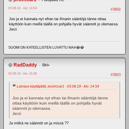
03.08.19 - klo: 14.54
#3802
Joo ja ei kannata nyt efran tai ifmarin sääntöjä tänne ottaa
käyttöön kuin meillä täällä on pohjalla hyvät säännöt jo olemassa.
Jerzi
SUOMI ON KATEELLISTEN LUVATTU MAA😂😂
RadDaddy
RH+
03.08.19 - klo: 15.06
#3803
Lainaus käyttäjältä: jerzirccar1 - 03.08.19 - klo: 14.54
Joo ja ei kannata nyt efran tai ifmarin sääntöjä tänne
ottaa käyttöön kuin meillä täällä on pohjalla hyvät
säännöt jo olemassa.
Jerzi
Ja mitkä ne säännöt on ja missä ??