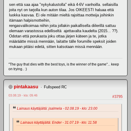
sen että saa ajaa "nykykalustolla" eikä 4-6V vanhoilla. sellaisilla
joita nyt on tarjolla kun auton tilaa. Jos OIKEESTI haluaa että
luokka kasvaa. Ei ole mitään mieltä rajoittaa motteija joihinkin
itämaan halpismotteihin,
rengasvalikoimaa niihin joita jollakin paikallisella diilerillä sattuu
olemaan varastossa edelliseltä ajettavalta kaudelta (2015... ??).
Odotan että porukasta joku ottaa järjen käteen ja te, jotka
määräätte missä mennään, laitatte tälle forumille speksit joiden
mukaan pitäisi edetä, sitten katsotaan missä mennään.
"The guy that dies with the best toys, is the winner of the game"... keep
on trying.. :)
pintakaasu
Fullspeed RC
03.08.19 - klo: 09.46
#3795
Lainaus käyttäjältä: jsalmela - 02.08.19 - klo: 23.00
Lainaus käyttäjältä: Ender - 31.07.19 - klo: 11.58