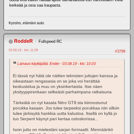
kerkeää ja osia saa kaupasta.
Kyosho, elämäni auto.
RoddeR
Fullspeed RC
03.08.19 - klo: 11.09
#3798
Lainaus käyttäjältä: Ender - 03.08.19 - klo: 10.03
Ei tässä nyt hätä ole näitten teknisten juttujen kanssa ja
oikeastaan rengasasia on se joka voi herättää
keskustelua ja muu on yksinkertaista. Itse näen
yksityyppirenkaan selkeästi parhaimpana ratkaisuna.
Tärkeätä on nyt kasata Nitro GT8:sta kiinnostunut
porukka kasaan. Jos tulee tarpeeksi porukkaa niin silloin
tulee järkisyitä hankkia uutta kalustoa. Itsellä on kyllä jo
tuo Serpent käynyt pari kertaa ostoskorissa...
Isoin juttu on mielestäni sarjan formaatti. Mennäänkö