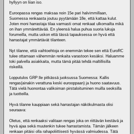
hyllyyn on liian iso.
Euroopassa rengas maksaa noin 15e pari halvimmillaan,
Suomessa renkaasta joutuu pyytämään 18e, että kattaa kulut.
Joten moni harrastaja tilaa varmasti omat renkaat ulkomailta mikä
on ihan ymmärettävää. En yleensä halua puhua suoria lukuja
forumeilla, mutta uskon että tässä tapauksessa on hyvä että
harrastajat ymmärtävät tilanteen.
Nyt tilanne, että vaihtoehtoja on enemmän tekee sen että EuroRC
tulee ottamaan vähemmän renkaita varastoon kesäksi. Haluamme
toki palvella asiakkaita, mutta tämä pitää tehdä maltillisilla
riskeillä.
Lopputulos GRP:lle pitkässä juoksussa Suomessa: Kallis
rengas(ainakin verattuna keski eurooppaan) ja huono saatavuus.
Tätä vielä huonontaa valikoiman pirstaloituminen muilla seoksilla
ja tuotteilla.
Hyvä tilanne kauppiaan sekä harrastajan näkökulmasta olisi
seuraava:
Oletus, että renkaaksi valitaan rengas joka on riittävän kestävä ja
hyvä ajaa sekä muutenkin tukee harrastamista. Tämän jälkeen
renkaan pitäisi olla rahapoliittisesti hyvässä valmiudessa. Tätä