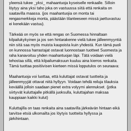
yleensä tukee _yksi_ mahaantuoja kyseiselle renkaalle. Silloin
löytyy aina yksi taho joka on vastuussa siitä että renkaita on
saatavilla maassa. (jos maahantuojia on monta tai
rengasmerkkeja monta, päästään tilanteeseen missä jaettuvastuu
ei kenekään vastuu).
Tärkeää on myös se että rengas on Suomessa hinnaltaan
kilpailukykyinen ja jos sen hintarakenne vielä tukee jälleenmyyntiä
niin sitä saa myös muista kaupoista kuin yhdestä. Kun tämä puoli
on kunnossa harrastajat ostavat luonnostaan tuotteet Suomesta ja
raha kanavoituu yhden maahantuojan läpi. Tätä voidaan vielä
tehostaa sillä, että kilpailumaksuun kuuluu aina kierros renkaita.
Tämä tuottaa positiivisen kierteen missä lopputulos on seuraava:
Maahantuoja voi luottaa, että kuluttajat ostavat tuotteita ja
jälleenmyyjät ottavat niitä hyllyyn. Voidaan tehdä reiluja tilauksia
keväällä jolloin saadaan pienet extra volyymi alennukset. (jotka
siirtyvät kuluttajalle pitkällä juoksulla, kuluttajahan maksaa
kauppiaan kaikki kulut)
Kuluttajilla on taas renkaita aina saatavilla järkeävän hintaan eikä
tarvitse etsiä ulkomailta jos löytyis tuotteita hyllyssa ja
järkihintaan.