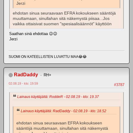
Jerzi
ehdotan sinua seuraavaan EFRA kokoukseen sääntöjä
muuttamaan, sinullahan sitä näkemystä piisaa...Jos
vaikka ottaisivat suomen "spesiaalisäännöt" käyttöön
Saathan sinä ehdottaa 😉😉
Jerzi
SUOMI ON KATEELLISTEN LUVATTU MAA😂😂
RadDaddy
RH+
02.08.19 - klo: 19.59
#3787
Lainaus käyttäjältä: RoddeR - 02.08.19 - klo: 19.37
Lainaus käyttäjältä: RadDaddy - 02.08.19 - klo: 18.52
ehdotan sinua seuraavaan EFRA kokoukseen
sääntöjä muuttamaan, sinullahan sitä näkemystä