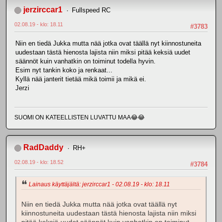
jerzirccar1
Fullspeed RC
02.08.19 - klo: 18.11
#3783
Niin en tiedä Jukka mutta nää jotka ovat täällä nyt kiinnostuneita
uudestaan tästä hienosta lajista niin miksi pitää keksiä uudet
säännöt kuin vanhatkin on toiminut todella hyvin.
Esim nyt tankin koko ja renkaat...
Kyllä nää janterit tietää mikä toimii ja mikä ei.
Jerzi
SUOMI ON KATEELLISTEN LUVATTU MAA😂😂
RadDaddy
RH+
02.08.19 - klo: 18.52
#3784
Lainaus käyttäjältä: jerzirccar1 - 02.08.19 - klo: 18.11
Niin en tiedä Jukka mutta nää jotka ovat täällä nyt
kiinnostuneita uudestaan tästä hienosta lajista niin miksi