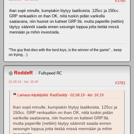
#3780
ihan sopii minulle, kumpiakin löytyy laatikoista. 125cc ja 150cc.
GRP renkaatkin on ihan OK, niitä tuskin pidän varikolla
saatavana, niin huonot on katteet GRP:llä. mutta paperille (nettiin)
täytyy säännöt saada ennen sesongin loppua jotta tietää missä
mennään ja mihin investoida.
"The guy that dies with the best toys, is the winner of the game"... keep
on trying.. :)
RoddeR
Fullspeed RC
02.08.19 - klo: 16.40
#3781
Lainaus käyttäjältä: RadDaddy - 02.08.19 - klo: 16.19
ihan sopii minulle, kumpiakin löytyy laatikoista. 125cc ja
150cc. GRP renkaatkin on ihan OK, niitä tuskin pidän
varikolla saatavana, niin huonot on katteet GRP:llä.
mutta paperille (nettiin) täytyy säännöt saada ennen
sesongin loppua jotta tietää missä mennään ja mihin