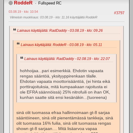
RoddeR
Fullspeed RC
03.08.19 - klo: 10.54
#3797
Viimeisin muokkaus
: 03.08.19 - klo: 11.16 käyttäjältä RoddeR
Lainaus käyttäjältä: RadDaddy - 03.08.19 - klo: 09.26
Lainaus käyttäjältä: RoddeR - 03.08.19 - klo: 05.11
Lainaus käyttäjältä: RadDaddy - 02.08.19 - klo: 22.07
hohhoijaa...pari esimerkkiä. Ehdotin vapaata
rengas sääntöä, yksityyppirenkaan tilalle.
Ehdotan vapaata moottorisääntöä, (ei hinta eikä
porttirajoituksia, mitä kumpaakaan rajoitusta ei
ole EFRA säännöissä) 25% nitrofuili on ihan OK,
kunhan saatte sitä ensi kesänäkin...(tuoreena)
sinä olit tuomassa efraa hallinnoimaan gt-8 sarjaa
sääntöineen, sinä olit pienentämässä tankkeja, sinä
olit tuomassa 16% fuilia, sinä olit tuomassa rengas
shown gt-8 sarjaan.... Mitä lisäarvoa vapaa