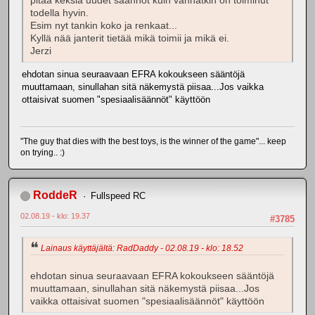
pitää keksiä uudet säännöt kuin vanhatkin on toiminut
todella hyvin.
Esim nyt tankin koko ja renkaat...
Kyllä nää janterit tietää mikä toimii ja mikä ei.
Jerzi
ehdotan sinua seuraavaan EFRA kokoukseen sääntöjä
muuttamaan, sinullahan sitä näkemystä piisaa...Jos vaikka
ottaisivat suomen "spesiaalisäännöt" käyttöön
"The guy that dies with the best toys, is the winner of the game"... keep
on trying.. :)
RoddeR
Fullspeed RC
02.08.19 - klo: 19.37
#3785
Lainaus käyttäjältä: RadDaddy - 02.08.19 - klo: 18.52
ehdotan sinua seuraavaan EFRA kokoukseen sääntöjä
muuttamaan, sinullahan sitä näkemystä piisaa...Jos
vaikka ottaisivat suomen "spesiaalisäännöt" käyttöön