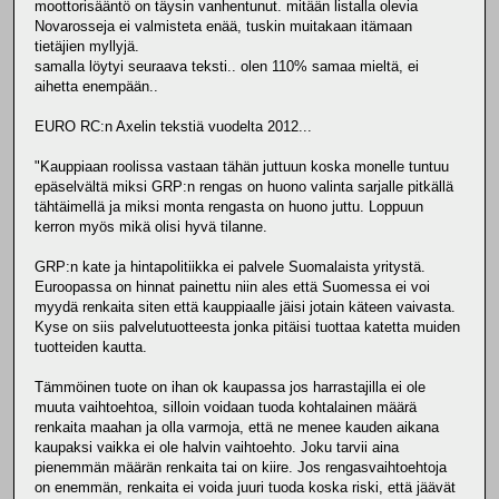
moottorisääntö on täysin vanhentunut. mitään listalla olevia
Novarosseja ei valmisteta enää, tuskin muitakaan itämaan
tietäjien myllyjä.
samalla löytyi seuraava teksti.. olen 110% samaa mieltä, ei
aihetta enempään..
EURO RC:n Axelin tekstiä vuodelta 2012...
"Kauppiaan roolissa vastaan tähän juttuun koska monelle tuntuu
epäselvältä miksi GRP:n rengas on huono valinta sarjalle pitkällä
tähtäimellä ja miksi monta rengasta on huono juttu. Loppuun
kerron myös mikä olisi hyvä tilanne.
GRP:n kate ja hintapolitiikka ei palvele Suomalaista yritystä.
Euroopassa on hinnat painettu niin ales että Suomessa ei voi
myydä renkaita siten että kauppiaalle jäisi jotain käteen vaivasta.
Kyse on siis palvelutuotteesta jonka pitäisi tuottaa katetta muiden
tuotteiden kautta.
Tämmöinen tuote on ihan ok kaupassa jos harrastajilla ei ole
muuta vaihtoehtoa, silloin voidaan tuoda kohtalainen määrä
renkaita maahan ja olla varmoja, että ne menee kauden aikana
kaupaksi vaikka ei ole halvin vaihtoehto. Joku tarvii aina
pienemmän määrän renkaita tai on kiire. Jos rengasvaihtoehtoja
on enemmän, renkaita ei voida juuri tuoda koska riski, että jäävät