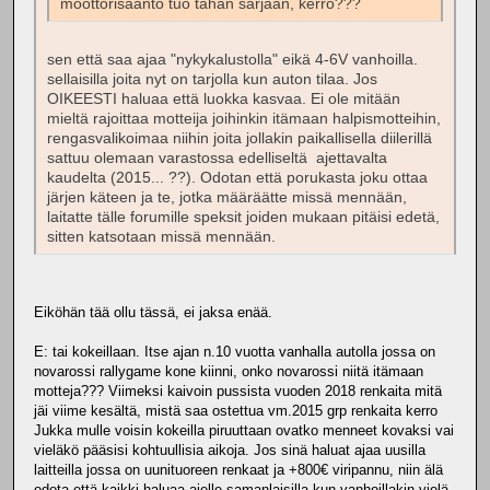
moottorisääntö tuo tähän sarjaan, kerro???
sen että saa ajaa "nykykalustolla" eikä 4-6V vanhoilla.
sellaisilla joita nyt on tarjolla kun auton tilaa. Jos
OIKEESTI haluaa että luokka kasvaa. Ei ole mitään
mieltä rajoittaa motteija joihinkin itämaan halpismotteihin,
rengasvalikoimaa niihin joita jollakin paikallisella diilerillä
sattuu olemaan varastossa edelliseltä ajettavalta
kaudelta (2015... ??). Odotan että porukasta joku ottaa
järjen käteen ja te, jotka määräätte missä mennään,
laitatte tälle forumille speksit joiden mukaan pitäisi edetä,
sitten katsotaan missä mennään.
Eiköhän tää ollu tässä, ei jaksa enää.
E: tai kokeillaan. Itse ajan n.10 vuotta vanhalla autolla jossa on
novarossi rallygame kone kiinni, onko novarossi niitä itämaan
motteja??? Viimeksi kaivoin pussista vuoden 2018 renkaita mitä
jäi viime kesältä, mistä saa ostettua vm.2015 grp renkaita kerro
Jukka mulle voisin kokeilla piruuttaan ovatko menneet kovaksi vai
vieläkö pääsisi kohtuullisia aikoja. Jos sinä haluat ajaa uusilla
laitteilla jossa on uunituoreen renkaat ja +800€ viripannu, niin älä
odota että kaikki haluaa ajelle samanlaisilla kun vanhoillakin vielä