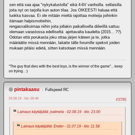
sen että saa ajaa "nykykalustolla" eikä 4-6V vanhoilla. sellaisilla
joita nyt on tarjolla kun auton tilaa. Jos OIKEESTI haluaa että
luokka kasvaa. Ei ole mitään mieltä rajoittaa motteija joihinkin
itämaan halpismotteihin,
rengasvalikoimaa niihin joita jollakin paikallisella diilerillä sattuu
olemaan varastossa edelliseltä ajettavalta kaudelta (2015... ??).
Odotan että porukasta joku ottaa järjen käteen ja te, jotka
määräätte missä mennään, laitatte tälle forumille speksit joiden
mukaan pitäisi edetä, sitten katsotaan missä mennään.
"The guy that dies with the best toys, is the winner of the game"... keep
on trying.. :)
pintakaasu
Fullspeed RC
03.08.19 - klo: 09.46
#3795
Lainaus käyttäjältä: jsalmela - 02.08.19 - klo: 23.00
Lainaus käyttäjältä: Ender - 31.07.19 - klo: 11.58