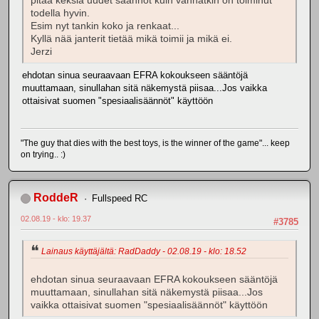
pitää keksiä uudet säännöt kuin vanhatkin on toiminut
todella hyvin.
Esim nyt tankin koko ja renkaat...
Kyllä nää janterit tietää mikä toimii ja mikä ei.
Jerzi
ehdotan sinua seuraavaan EFRA kokoukseen sääntöjä
muuttamaan, sinullahan sitä näkemystä piisaa...Jos vaikka
ottaisivat suomen "spesiaalisäännöt" käyttöön
"The guy that dies with the best toys, is the winner of the game"... keep
on trying.. :)
RoddeR
Fullspeed RC
02.08.19 - klo: 19.37
#3785
Lainaus käyttäjältä: RadDaddy - 02.08.19 - klo: 18.52
ehdotan sinua seuraavaan EFRA kokoukseen sääntöjä
muuttamaan, sinullahan sitä näkemystä piisaa...Jos
vaikka ottaisivat suomen "spesiaalisäännöt" käyttöön