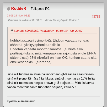
RoddeR
Fullspeed RC
03.08.19 - klo: 05.11
#3793
Viimeisin muokkaus
: 03.08.19 - klo: 07.06 käyttäjältä RoddeR
Lainaus käyttäjältä: RadDaddy - 02.08.19 - klo: 22.07
hohhoijaa...pari esimerkkiä. Ehdotin vapaata rengas
sääntöä, yksityyppirenkaan tilalle.
Ehdotan vapaata moottorisääntöä, (ei hinta eikä
porttirajoituksia, mitä kumpaakaan rajoitusta ei ole EFRA
säännöissä) 25% nitrofuili on ihan OK, kunhan saatte sitä
ensi kesänäkin...(tuoreena)
sinä olit tuomassa efraa hallinnoimaan gt-8 sarjaa sääntöineen,
sinä olit pienentämässä tankkeja, sinä olit tuomassa 16% fuilia,
sinä olit tuomassa rengas shown gt-8 sarjaan.... Mitä lisäarvoa
vapaa moottorisääntö tuo tähän sarjaan, kerro???
Kyosho, elämäni auto.