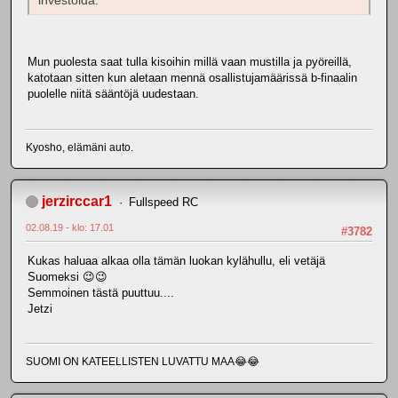
investoida.
Mun puolesta saat tulla kisoihin millä vaan mustilla ja pyöreillä,
katotaan sitten kun aletaan mennä osallistujamäärissä b-finaalin
puolelle niitä sääntöjä uudestaan.
Kyosho, elämäni auto.
jerzirccar1
Fullspeed RC
02.08.19 - klo: 17.01
#3782
Kukas haluaa alkaa olla tämän luokan kylähullu, eli vetäjä
Suomeksi 😉😉
Semmoinen tästä puuttuu....
Jetzi
SUOMI ON KATEELLISTEN LUVATTU MAA😂😂