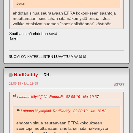
Jerzi
ehdotan sinua seuraavaan EFRA kokoukseen sääntöjä
muuttamaan, sinullahan sitä näkemystä piisaa...Jos
vaikka ottaisivat suomen "spesiaalisäännöt" käyttöön
Saathan sinä ehdottaa 😉😉
Jerzi
SUOMI ON KATEELLISTEN LUVATTU MAA😂😂
RadDaddy
RH+
02.08.19 - klo: 19.59
#3787
Lainaus käyttäjältä: RoddeR - 02.08.19 - klo: 19.37
Lainaus käyttäjältä: RadDaddy - 02.08.19 - klo: 18.52
ehdotan sinua seuraavaan EFRA kokoukseen
sääntöjä muuttamaan, sinullahan sitä näkemystä