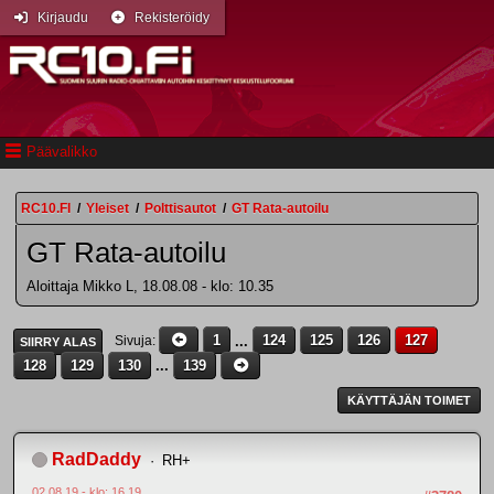
Kirjaudu
Rekisteröidy
Päävalikko
RC10.FI
/
Yleiset
/
Polttisautot
/
GT Rata-autoilu
GT Rata-autoilu
Aloittaja Mikko L, 18.08.08 - klo: 10.35
1
...
124
125
126
127
Sivuja
SIIRRY ALAS
128
129
130
...
139
KÄYTTÄJÄN TOIMET
RadDaddy
RH+
02.08.19 - klo: 16.19