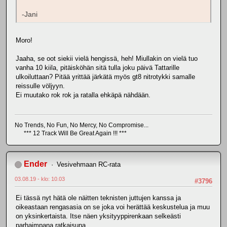
-Jani
Moro!
Jaaha, se oot siekii vielä hengissä, heh! Miullakin on vielä tuo
vanha 10 kiila, pitäisköhän sitä tulla joku päivä Tattarille
ulkoiluttaan? Pitää yrittää järkätä myös gt8 nitrotykki samalle
reissulle völjyyn.
Ei muutako rok rok ja ratalla ehkäpä nähdään.
No Trends, No Fun, No Mercy, No Compromise...
*** 12 Track Will Be Great Again !!! ***
Ender
Vesivehmaan RC-rata
03.08.19 - klo: 10.03
#3796
Ei tässä nyt hätä ole näitten teknisten juttujen kanssa ja
oikeastaan rengasasia on se joka voi herättää keskustelua ja muu
on yksinkertaista. Itse näen yksityyppirenkaan selkeästi
parhaimpana ratkaisuna.