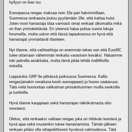
hyllyyn on liian iso.
Euroopassa rengas maksaa noin 15e pari halvimmillaan,
Suomessa renkaasta joutuu pyytämään 18e, että kattaa kulut.
Joten moni harrastaja tilaa varmasti omat renkaat ulkomailta mikä
on ihan ymmärettävää. En yleensä halua puhua suoria lukuja
forumeilla, mutta uskon että tässä tapauksessa on hyvä että
harrastajat ymmärtävät tilanteen.
Nyt tilanne, että vaihtoehtoja on enemmän tekee sen että EuroRC
tulee ottamaan vähemmän renkaita varastoon kesäksi. Haluamme
toki palvella asiakkaita, mutta tämä pitää tehdä maltillisilla
riskeillä.
Lopputulos GRP:lle pitkässä juoksussa Suomessa: Kallis
rengas(ainakin verattuna keski eurooppaan) ja huono saatavuus.
Tätä vielä huonontaa valikoiman pirstaloituminen muilla seoksilla
ja tuotteilla.
Hyvä tilanne kauppiaan sekä harrastajan näkökulmasta olisi
seuraava:
Oletus, että renkaaksi valitaan rengas joka on riittävän kestävä ja
hyvä ajaa sekä muutenkin tukee harrastamista. Tämän jälkeen
renkaan pitäisi olla rahapoliittisesti hyvässä valmiudessa. Tätä