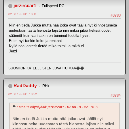
jerzirccar1
Fullspeed RC
02.08.19 - klo: 18.11
#3783
Niin en tiedä Jukka mutta nää jotka ovat täällä nyt kiinnostuneita
uudestaan tästä hienosta lajista niin miksi pitää keksiä uudet
säännöt kuin vanhatkin on toiminut todella hyvin.
Esim nyt tankin koko ja renkaat...
Kyllä nää janterit tietää mikä toimii ja mikä ei.
Jerzi
SUOMI ON KATEELLISTEN LUVATTU MAA😂😂
RadDaddy
RH+
02.08.19 - klo: 18.52
#3784
Lainaus käyttäjältä: jerzirccar1 - 02.08.19 - klo: 18.11
Niin en tiedä Jukka mutta nää jotka ovat täällä nyt
kiinnostuneita uudestaan tästä hienosta lajista niin miksi