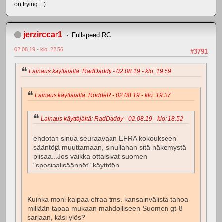
on trying.. :)
jerzirccar1
Fullspeed RC
02.08.19 - klo: 22.56
#3791
Lainaus käyttäjältä: RadDaddy - 02.08.19 - klo: 19.59
Lainaus käyttäjältä: RoddeR - 02.08.19 - klo: 19.37
Lainaus käyttäjältä: RadDaddy - 02.08.19 - klo: 18.52
ehdotan sinua seuraavaan EFRA kokoukseen
sääntöjä muuttamaan, sinullahan sitä näkemystä
piisaa...Jos vaikka ottaisivat suomen
"spesiaalisäännöt" käyttöön
Kuinka moni kaipaa efraa tms. kansainvälistä tahoa
millään tapaa mukaan mahdolliseen Suomen gt-8
sarjaan, käsi ylös?