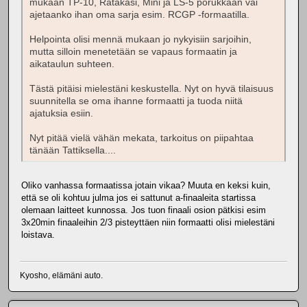
mukaan TP-10, Ratakasi, Mini ja LS-5 porukkaan vai
ajetaanko ihan oma sarja esim. RCGP -formaatilla.
Helpointa olisi mennä mukaan jo nykyisiin sarjoihin,
mutta silloin menetetään se vapaus formaatin ja
aikataulun suhteen.
Tästä pitäisi mielestäni keskustella. Nyt on hyvä tilaisuus
suunnitella se oma ihanne formaatti ja tuoda niitä
ajatuksia esiin.
Nyt pitää vielä vähän mekata, tarkoitus on piipahtaa
tänään Tattiksella....
Oliko vanhassa formaatissa jotain vikaa? Muuta en keksi kuin,
että se oli kohtuu julma jos ei sattunut a-finaaleita startissa
olemaan laitteet kunnossa. Jos tuon finaali osion pätkisi esim
3x20min finaaleihin 2/3 pisteyttäen niin formaatti olisi mielestäni
loistava.
Kyosho, elämäni auto.