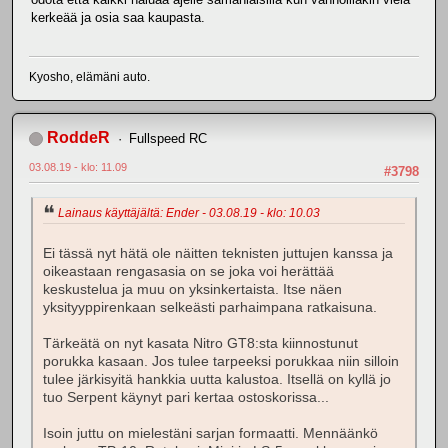
kerkeää ja osia saa kaupasta.
Kyosho, elämäni auto.
RoddeR
Fullspeed RC
03.08.19 - klo: 11.09
#3798
Lainaus käyttäjältä: Ender - 03.08.19 - klo: 10.03
Ei tässä nyt hätä ole näitten teknisten juttujen kanssa ja
oikeastaan rengasasia on se joka voi herättää
keskustelua ja muu on yksinkertaista. Itse näen
yksityyppirenkaan selkeästi parhaimpana ratkaisuna.
Tärkeätä on nyt kasata Nitro GT8:sta kiinnostunut
porukka kasaan. Jos tulee tarpeeksi porukkaa niin silloin
tulee järkisyitä hankkia uutta kalustoa. Itsellä on kyllä jo
tuo Serpent käynyt pari kertaa ostoskorissa...
Isoin juttu on mielestäni sarjan formaatti. Mennäänkö