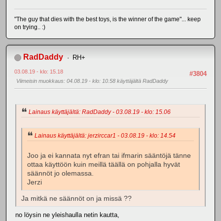
"The guy that dies with the best toys, is the winner of the game"... keep
on trying.. :)
RadDaddy
RH+
03.08.19 - klo: 15.18
#3804
Viimeisin muokkaus
: 04.08.19 - klo: 10.58 käyttäjältä RadDaddy
Lainaus käyttäjältä: RadDaddy - 03.08.19 - klo: 15.06
Lainaus käyttäjältä: jerzirccar1 - 03.08.19 - klo: 14.54
Joo ja ei kannata nyt efran tai ifmarin sääntöjä tänne
ottaa käyttöön kuin meillä täällä on pohjalla hyvät
säännöt jo olemassa.
Jerzi
Ja mitkä ne säännöt on ja missä ??
no löysin ne yleishaulla netin kautta,