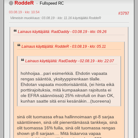
RoddeR
Fullspeed RC
03.08.19 - klo: 10.54
#3797
Viimeisin muokkaus
: 03.08.19 - klo: 11.16 käyttäjältä RoddeR
Lainaus käyttäjältä: RadDaddy - 03.08.19 - klo: 09.26
Lainaus käyttäjältä: RoddeR - 03.08.19 - klo: 05.11
Lainaus käyttäjältä: RadDaddy - 02.08.19 - klo: 22.07
hohhoijaa...pari esimerkkiä. Ehdotin vapaata
rengas sääntöä, yksityyppirenkaan tilalle.
Ehdotan vapaata moottorisääntöä, (ei hinta eikä
porttirajoituksia, mitä kumpaakaan rajoitusta ei
ole EFRA säännöissä) 25% nitrofuili on ihan OK,
kunhan saatte sitä ensi kesänäkin...(tuoreena)
sinä olit tuomassa efraa hallinnoimaan gt-8 sarjaa
sääntöineen, sinä olit pienentämässä tankkeja, sinä
olit tuomassa 16% fuilia, sinä olit tuomassa rengas
shown gt-8 sarjaan.... Mitä lisäarvoa vapaa