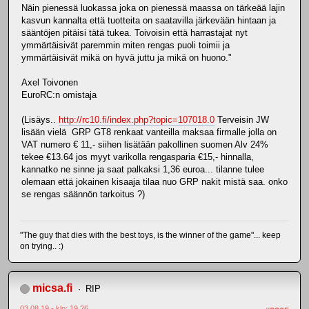
Näin pienessä luokassa joka on pienessä maassa on tärkeää lajin
kasvun kannalta että tuotteita on saatavilla järkevään hintaan ja
sääntöjen pitäisi tätä tukea. Toivoisin että harrastajat nyt
ymmärtäisivät paremmin miten rengas puoli toimii ja
ymmärtäisivät mikä on hyvä juttu ja mikä on huono."
Axel Toivonen
EuroRC:n omistaja
(Lisäys..
http://rc10.fi/index.php?topic=107018.0
Terveisin JW
lisään vielä GRP GT8 renkaat vanteilla maksaa firmalle jolla on
VAT numero € 11,- siihen lisätään pakollinen suomen Alv 24%
tekee €13.64 jos myyt varikolla rengasparia €15,- hinnalla,
kannatko ne sinne ja saat palkaksi 1,36 euroa... tilanne tulee
olemaan että jokainen kisaaja tilaa nuo GRP nakit mistä saa. onko
se rengas säännön tarkoitus ?)
"The guy that dies with the best toys, is the winner of the game"... keep
on trying.. :)
micsa.fi
RIP
03.08.19 - klo: 19.26