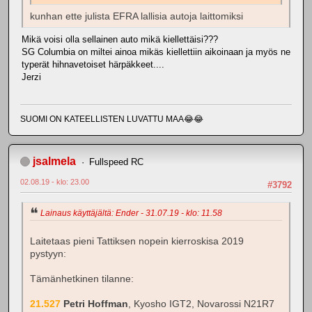
kunhan ette julista EFRA lallisia autoja laittomiksi
Mikä voisi olla sellainen auto mikä kiellettäisi???
SG Columbia on miltei ainoa mikäs kiellettiin aikoinaan ja myös ne
typerät hihnavetoiset härpäkkeet....
Jerzi
SUOMI ON KATEELLISTEN LUVATTU MAA😂😂
jsalmela
Fullspeed RC
02.08.19 - klo: 23.00
#3792
Lainaus käyttäjältä: Ender - 31.07.19 - klo: 11.58
Laitetaas pieni Tattiksen nopein kierroskisa 2019
pystyyn:
Tämänhetkinen tilanne:
21.527
Petri Hoffman
, Kyosho IGT2, Novarossi N21R7