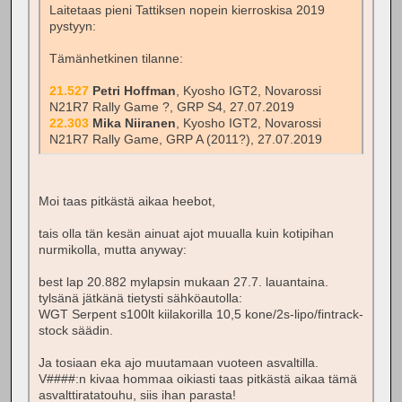
Laitetaas pieni Tattiksen nopein kierroskisa 2019
pystyyn:
Tämänhetkinen tilanne:
21.527
Petri Hoffman
, Kyosho IGT2, Novarossi
N21R7 Rally Game ?, GRP S4, 27.07.2019
22.303
Mika Niiranen
, Kyosho IGT2, Novarossi
N21R7 Rally Game, GRP A (2011?), 27.07.2019
Moi taas pitkästä aikaa heebot,
tais olla tän kesän ainuat ajot muualla kuin kotipihan
nurmikolla, mutta anyway:
best lap 20.882 mylapsin mukaan 27.7. lauantaina.
tylsänä jätkänä tietysti sähköautolla:
WGT Serpent s100lt kiilakorilla 10,5 kone/2s-lipo/fintrack-
stock säädin.
Ja tosiaan eka ajo muutamaan vuoteen asvaltilla.
V####:n kivaa hommaa oikiasti taas pitkästä aikaa tämä
asvalttiratatouhu, siis ihan parasta!