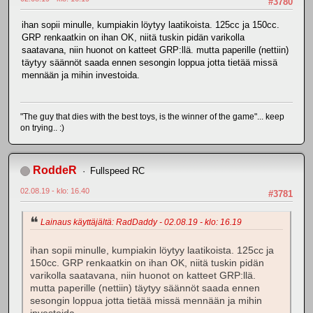
#3780
ihan sopii minulle, kumpiakin löytyy laatikoista. 125cc ja 150cc.
GRP renkaatkin on ihan OK, niitä tuskin pidän varikolla
saatavana, niin huonot on katteet GRP:llä. mutta paperille (nettiin)
täytyy säännöt saada ennen sesongin loppua jotta tietää missä
mennään ja mihin investoida.
"The guy that dies with the best toys, is the winner of the game"... keep
on trying.. :)
RoddeR
Fullspeed RC
02.08.19 - klo: 16.40
#3781
Lainaus käyttäjältä: RadDaddy - 02.08.19 - klo: 16.19
ihan sopii minulle, kumpiakin löytyy laatikoista. 125cc ja
150cc. GRP renkaatkin on ihan OK, niitä tuskin pidän
varikolla saatavana, niin huonot on katteet GRP:llä.
mutta paperille (nettiin) täytyy säännöt saada ennen
sesongin loppua jotta tietää missä mennään ja mihin