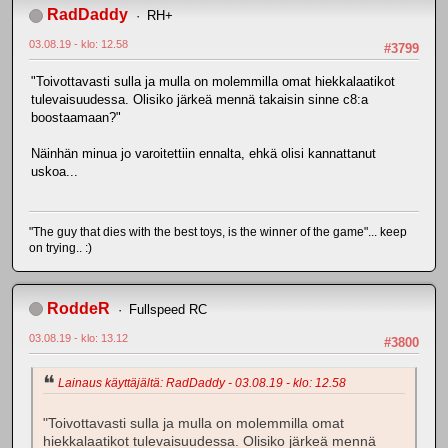
RadDaddy
RH+
03.08.19 - klo: 12.58
#3799
"Toivottavasti sulla ja mulla on molemmilla omat hiekkalaatikot
tulevaisuudessa. Olisiko järkeä mennä takaisin sinne c8:a
boostaamaan?"
Näinhän minua jo varoitettiin ennalta, ehkä olisi kannattanut
uskoa...
"The guy that dies with the best toys, is the winner of the game"... keep
on trying.. :)
RoddeR
Fullspeed RC
03.08.19 - klo: 13.12
#3800
Lainaus käyttäjältä: RadDaddy - 03.08.19 - klo: 12.58
"Toivottavasti sulla ja mulla on molemmilla omat
hiekkalaatikot tulevaisuudessa. Olisiko järkeä mennä