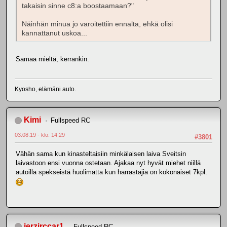
takaisin sinne c8:a boostaamaan?"
Näinhän minua jo varoitettiin ennalta, ehkä olisi
kannattanut uskoa...
Samaa mieltä, kerrankin.
Kyosho, elämäni auto.
Kimi
Fullspeed RC
03.08.19 - klo: 14.29
#3801
Vähän sama kun kinasteltaisiin minkälaisen laiva Sveitsin
laivastoon ensi vuonna ostetaan. Ajakaa nyt hyvät miehet niillä
autoilla spekseistä huolimatta kun harrastajia on kokonaiset 7kpl.
jerzirccar1
Fullspeed RC