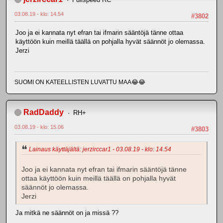
03.08.19 - klo: 14.54
#3802
Joo ja ei kannata nyt efran tai ifmarin sääntöjä tänne ottaa
käyttöön kuin meillä täällä on pohjalla hyvät säännöt jo olemassa.
Jerzi
SUOMI ON KATEELLISTEN LUVATTU MAA😂😂
RadDaddy
RH+
03.08.19 - klo: 15.06
#3803
Lainaus käyttäjältä: jerzirccar1 - 03.08.19 - klo: 14.54
Joo ja ei kannata nyt efran tai ifmarin sääntöjä tänne
ottaa käyttöön kuin meillä täällä on pohjalla hyvät
säännöt jo olemassa.
Jerzi
Ja mitkä ne säännöt on ja missä ??