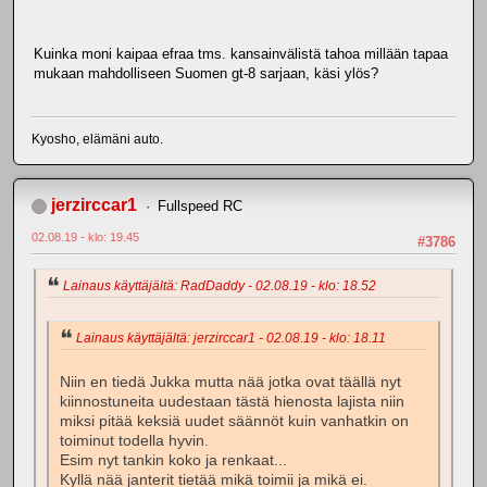
Kuinka moni kaipaa efraa tms. kansainvälistä tahoa millään tapaa
mukaan mahdolliseen Suomen gt-8 sarjaan, käsi ylös?
Kyosho, elämäni auto.
jerzirccar1
Fullspeed RC
02.08.19 - klo: 19.45
#3786
Lainaus käyttäjältä: RadDaddy - 02.08.19 - klo: 18.52
Lainaus käyttäjältä: jerzirccar1 - 02.08.19 - klo: 18.11
Niin en tiedä Jukka mutta nää jotka ovat täällä nyt
kiinnostuneita uudestaan tästä hienosta lajista niin
miksi pitää keksiä uudet säännöt kuin vanhatkin on
toiminut todella hyvin.
Esim nyt tankin koko ja renkaat...
Kyllä nää janterit tietää mikä toimii ja mikä ei.