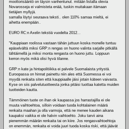
moottorisääntö on täysin vanhentunut. mitään listalla olevia
Novarosseja ei valmisteta enää, tuskin muitakaan itämaan
tietäjien myllyjä.
samalla löytyi seuraava teksti.. olen 110% samaa mieltä, ei
aihetta enempään..
EURO RC:n Axelin tekstiä vuodelta 2012...
"Kauppiaan roolissa vastaan tähän juttuun koska monelle tuntuu
epäselvältä miksi GRP:n rengas on huono valinta sarjalle pitkällä
tähtäimellä ja miksi monta rengasta on huono juttu. Loppuun
kerron myös mikä olisi hyvä tilanne.
GRP:n kate ja hintapolitiikka ei palvele Suomalaista yritystä.
Euroopassa on hinnat painettu niin ales että Suomessa ei voi
myydä renkaita siten että kauppiaalle jäisi jotain käteen vaivasta.
Kyse on siis palvelutuotteesta jonka pitäisi tuottaa katetta muiden
tuotteiden kautta.
Tämmöinen tuote on ihan ok kaupassa jos harrastajilla ei ole
muuta vaihtoehtoa, silloin voidaan tuoda kohtalainen määrä
renkaita maahan ja olla varmoja, että ne menee kauden aikana
kaupaksi vaikka ei ole halvin vaihtoehto. Joku tarvii aina
pienemmän määrän renkaita tai on kiire. Jos rengasvaihtoehtoja
on enemmän, renkaita ei voida juuri tuoda koska riski, että jäävät