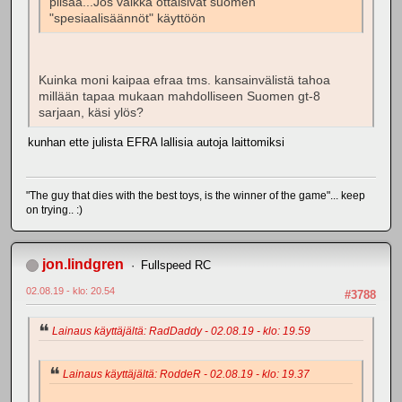
piisaa...Jos vaikka ottaisivat suomen
"spesiaalisäännöt" käyttöön
Kuinka moni kaipaa efraa tms. kansainvälistä tahoa
millään tapaa mukaan mahdolliseen Suomen gt-8
sarjaan, käsi ylös?
kunhan ette julista EFRA lallisia autoja laittomiksi
"The guy that dies with the best toys, is the winner of the game"... keep
on trying.. :)
jon.lindgren
Fullspeed RC
02.08.19 - klo: 20.54
#3788
Lainaus käyttäjältä: RadDaddy - 02.08.19 - klo: 19.59
Lainaus käyttäjältä: RoddeR - 02.08.19 - klo: 19.37