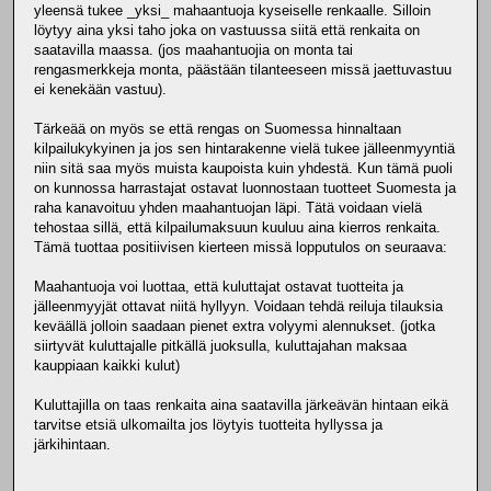
yleensä tukee _yksi_ mahaantuoja kyseiselle renkaalle. Silloin
löytyy aina yksi taho joka on vastuussa siitä että renkaita on
saatavilla maassa. (jos maahantuojia on monta tai
rengasmerkkeja monta, päästään tilanteeseen missä jaettuvastuu
ei kenekään vastuu).
Tärkeää on myös se että rengas on Suomessa hinnaltaan
kilpailukykyinen ja jos sen hintarakenne vielä tukee jälleenmyyntiä
niin sitä saa myös muista kaupoista kuin yhdestä. Kun tämä puoli
on kunnossa harrastajat ostavat luonnostaan tuotteet Suomesta ja
raha kanavoituu yhden maahantuojan läpi. Tätä voidaan vielä
tehostaa sillä, että kilpailumaksuun kuuluu aina kierros renkaita.
Tämä tuottaa positiivisen kierteen missä lopputulos on seuraava:
Maahantuoja voi luottaa, että kuluttajat ostavat tuotteita ja
jälleenmyyjät ottavat niitä hyllyyn. Voidaan tehdä reiluja tilauksia
keväällä jolloin saadaan pienet extra volyymi alennukset. (jotka
siirtyvät kuluttajalle pitkällä juoksulla, kuluttajahan maksaa
kauppiaan kaikki kulut)
Kuluttajilla on taas renkaita aina saatavilla järkeävän hintaan eikä
tarvitse etsiä ulkomailta jos löytyis tuotteita hyllyssa ja
järkihintaan.