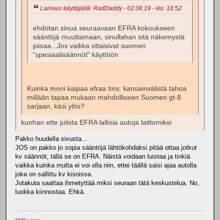
Lainaus käyttäjältä: RadDaddy - 02.08.19 - klo: 18.52
ehdotan sinua seuraavaan EFRA kokoukseen
sääntöjä muuttamaan, sinullahan sitä näkemystä
piisaa...Jos vaikka ottaisivat suomen
"spesiaalisäännöt" käyttöön
Kuinka moni kaipaa efraa tms. kansainvälistä tahoa
millään tapaa mukaan mahdolliseen Suomen gt-8
sarjaan, käsi ylös?
kunhan ette julista EFRA lallisia autoja laittomiksi
Pakko huudella sivusta...
JOS on pakko jo sopia sääntöjä lähtökohdaksi pitää ottaa jotkut
kv säännöt, tällä se on EFRA. Näistä voidaan luistaa ja tinkiä
vaikka kuinka mutta ei voi olla niin, ettei täällä saisi ajaa autolla
joka on sallittu kv kisoissa.
Jotakuta saattaa ihmetyttää miksi seuraan tätä keskustelua. No,
luokka kiinnostaa. Ehkä.