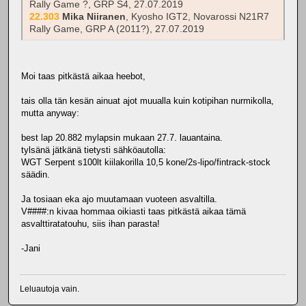
Rally Game ?, GRP S4, 27.07.2019
22.303
Mika Niiranen
, Kyosho IGT2, Novarossi N21R7
Rally Game, GRP A (2011?), 27.07.2019
Moi taas pitkästä aikaa heebot,
tais olla tän kesän ainuat ajot muualla kuin kotipihan nurmikolla,
mutta anyway:
best lap 20.882 mylapsin mukaan 27.7. lauantaina.
tylsänä jätkänä tietysti sähköautolla:
WGT Serpent s100lt kiilakorilla 10,5 kone/2s-lipo/fintrack-stock
säädin.
Ja tosiaan eka ajo muutamaan vuoteen asvaltilla.
V####:n kivaa hommaa oikiasti taas pitkästä aikaa tämä
asvalttiratatouhu, siis ihan parasta!
-Jani
Leluautoja vain.