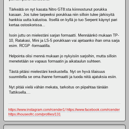
Tärkeätä on nyt kasata Nitro GT8:sta kiinnostunut porukka
kasaan. Jos tulee tarpeeksi porukkaa niin silloin tulee järkisyitä
hankkia uutta kalustoa. Itsellä on kyllä jo tuo Serpent käynyt pari
kertaa ostoskorissa...
Isoin juttu on mielestäni sarjan formaatti. Mennäänkö mukaan TP-
10, Ratakasi, Mini ja LS-5 porukkaan vai ajetaanko ihan oma sarja
esim. RCGP -formaatilla.
Helpointa olisi mennä mukaan jo nykyisiin sarjoihin, mutta silloin
menetetään se vapaus formaatin ja aikataulun suhteen.
Tästä pitäisi mielestäni keskustella. Nyt on hyvä tilaisuus
suunnitella se oma ihanne formaatti ja tuoda niitä ajatuksia esiin.
Nyt pitää vielä vähän mekata, tarkoitus on piipahtaa tänään
Tattiksella....
https://www.instagram.com/rcender1/
https://www.facebook.com/rcender
https://houseofrc.com/profiles/131