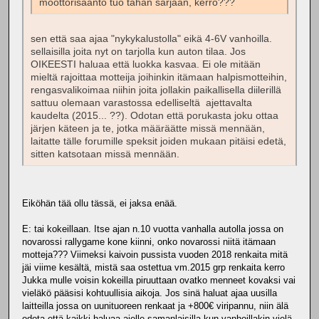
moottorisääntö tuo tähän sarjaan, kerro???
sen että saa ajaa "nykykalustolla" eikä 4-6V vanhoilla.
sellaisilla joita nyt on tarjolla kun auton tilaa. Jos
OIKEESTI haluaa että luokka kasvaa. Ei ole mitään
mieltä rajoittaa motteija joihinkin itämaan halpismotteihin,
rengasvalikoimaa niihin joita jollakin paikallisella diilerillä
sattuu olemaan varastossa edelliseltä ajettavalta
kaudelta (2015... ??). Odotan että porukasta joku ottaa
järjen käteen ja te, jotka määräätte missä mennään,
laitatte tälle forumille speksit joiden mukaan pitäisi edetä,
sitten katsotaan missä mennään.
Eiköhän tää ollu tässä, ei jaksa enää.
E: tai kokeillaan. Itse ajan n.10 vuotta vanhalla autolla jossa on
novarossi rallygame kone kiinni, onko novarossi niitä itämaan
motteja??? Viimeksi kaivoin pussista vuoden 2018 renkaita mitä
jäi viime kesältä, mistä saa ostettua vm.2015 grp renkaita kerro
Jukka mulle voisin kokeilla piruuttaan ovatko menneet kovaksi vai
vieläkö pääsisi kohtuullisia aikoja. Jos sinä haluat ajaa uusilla
laitteilla jossa on uunituoreen renkaat ja +800€ viripannu, niin älä
odota että kaikki haluaa ajelle samanlaisilla kun vanhoillakin vielä