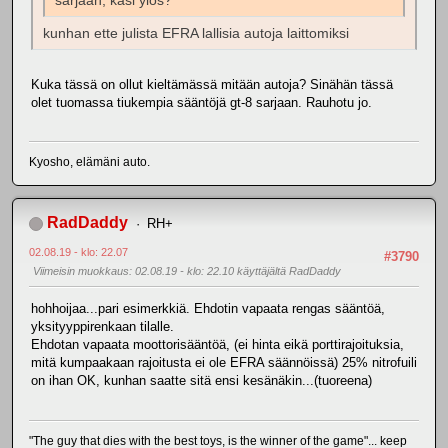
sarjaan, käsi ylös?
kunhan ette julista EFRA lallisia autoja laittomiksi
Kuka tässä on ollut kieltämässä mitään autoja? Sinähän tässä
olet tuomassa tiukempia sääntöjä gt-8 sarjaan. Rauhotu jo.
Kyosho, elämäni auto.
RadDaddy
RH+
02.08.19 - klo: 22.07
#3790
Viimeisin muokkaus
: 02.08.19 - klo: 22.10 käyttäjältä RadDaddy
hohhoijaa...pari esimerkkiä. Ehdotin vapaata rengas sääntöä,
yksityyppirenkaan tilalle.
Ehdotan vapaata moottorisääntöä, (ei hinta eikä porttirajoituksia,
mitä kumpaakaan rajoitusta ei ole EFRA säännöissä) 25% nitrofuili
on ihan OK, kunhan saatte sitä ensi kesänäkin...(tuoreena)
"The guy that dies with the best toys, is the winner of the game"... keep