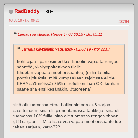
RadDaddy
RH+
03.08.19 - klo: 09.26
#3794
Lainaus käyttäjältä: RoddeR - 03.08.19 - klo: 05.11
Lainaus käyttäjältä: RadDaddy - 02.08.19 - klo: 22.07
hohhoijaa...pari esimerkkiä. Ehdotin vapaata rengas
sääntöä, yksityyppirenkaan tilalle.
Ehdotan vapaata moottorisääntöä, (ei hinta eikä
porttirajoituksia, mitä kumpaakaan rajoitusta ei ole
EFRA säännöissä) 25% nitrofuili on ihan OK, kunhan
saatte sitä ensi kesänäkin...(tuoreena)
sinä olit tuomassa efraa hallinnoimaan gt-8 sarjaa
sääntöineen, sinä olit pienentämässä tankkeja, sinä olit
tuomassa 16% fuilia, sinä olit tuomassa rengas shown
gt-8 sarjaan.... Mitä lisäarvoa vapaa moottorisääntö tuo
tähän sarjaan, kerro???