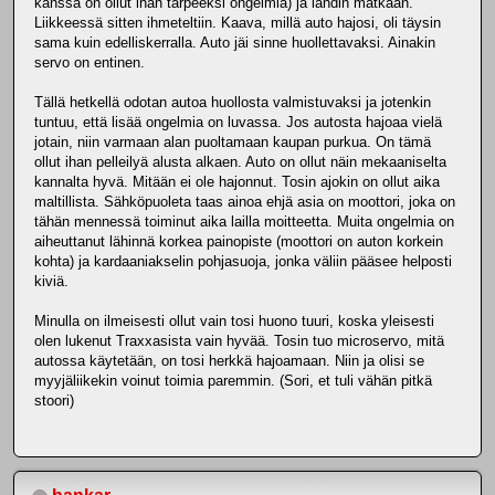
kanssa on ollut ihan tarpeeksi ongelmia) ja lähdin matkaan.
Liikkeessä sitten ihmeteltiin. Kaava, millä auto hajosi, oli täysin
sama kuin edelliskerralla. Auto jäi sinne huollettavaksi. Ainakin
servo on entinen.
Tällä hetkellä odotan autoa huollosta valmistuvaksi ja jotenkin
tuntuu, että lisää ongelmia on luvassa. Jos autosta hajoaa vielä
jotain, niin varmaan alan puoltamaan kaupan purkua. On tämä
ollut ihan pelleilyä alusta alkaen. Auto on ollut näin mekaaniselta
kannalta hyvä. Mitään ei ole hajonnut. Tosin ajokin on ollut aika
maltillista. Sähköpuoleta taas ainoa ehjä asia on moottori, joka on
tähän mennessä toiminut aika lailla moitteetta. Muita ongelmia on
aiheuttanut lähinnä korkea painopiste (moottori on auton korkein
kohta) ja kardaaniakselin pohjasuoja, jonka väliin pääsee helposti
kiviä.
Minulla on ilmeisesti ollut vain tosi huono tuuri, koska yleisesti
olen lukenut Traxxasista vain hyvää. Tosin tuo microservo, mitä
autossa käytetään, on tosi herkkä hajoamaan. Niin ja olisi se
myyjäliikekin voinut toimia paremmin. (Sori, et tuli vähän pitkä
stoori)