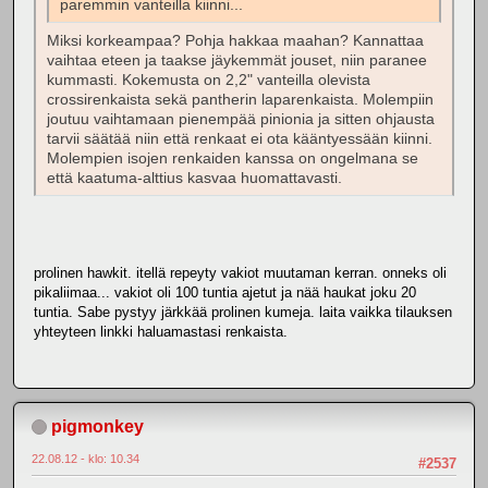
paremmin vanteilla kiinni...
Miksi korkeampaa? Pohja hakkaa maahan? Kannattaa
vaihtaa eteen ja taakse jäykemmät jouset, niin paranee
kummasti. Kokemusta on 2,2" vanteilla olevista
crossirenkaista sekä pantherin laparenkaista. Molempiin
joutuu vaihtamaan pienempää pinionia ja sitten ohjausta
tarvii säätää niin että renkaat ei ota kääntyessään kiinni.
Molempien isojen renkaiden kanssa on ongelmana se
että kaatuma-alttius kasvaa huomattavasti.
prolinen hawkit. itellä repeyty vakiot muutaman kerran. onneks oli
pikaliimaa... vakiot oli 100 tuntia ajetut ja nää haukat joku 20
tuntia. Sabe pystyy järkkää prolinen kumeja. laita vaikka tilauksen
yhteyteen linkki haluamastasi renkaista.
pigmonkey
22.08.12 - klo: 10.34
#2537