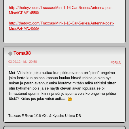
http://thetoyz.com/Traxxas/Mini-1-16-Car-Series/Antenna-post-
Misc/GPM/14550/
http://thetoyz.com/Traxxas/Mini-1-16-Car-Series/Antenna-post-
Misc/GPM/14555/
Toma98
03.09.12 - klo: 20.50
#2546
Moi. Viitsiikös joku auttaa kun pikkurevossa on "pieni" ongelma
joka kerta kun painaa kaasua kuuluu hirveä rahina ja olen nyt
nokan ja perän avannut enkä löytänyt mitään mikä rahisisi sitten
otin kytkimen pois ja se näytti olevan aivan lopussa se oli
liimautunut spurriin kiinni ja söi jo spurria voisiko ongelma johtua
tästä? Kiitos jos joku viitsii auttaa
Traxxas E Revo 1/16 VXL & Kyosho Ultima DB