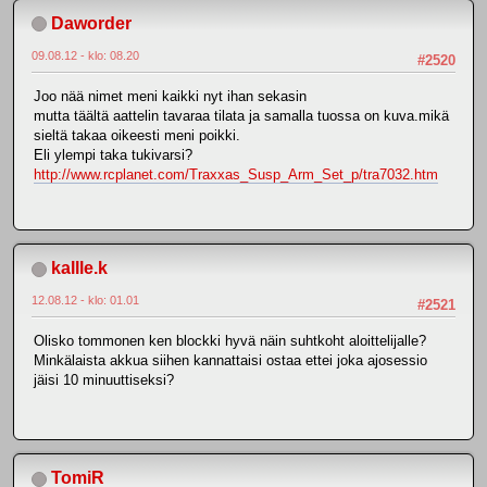
Daworder
09.08.12 - klo: 08.20
#2520
Joo nää nimet meni kaikki nyt ihan sekasin
mutta täältä aattelin tavaraa tilata ja samalla tuossa on kuva.mikä
sieltä takaa oikeesti meni poikki.
Eli ylempi taka tukivarsi?
http://www.rcplanet.com/Traxxas_Susp_Arm_Set_p/tra7032.htm
kallle.k
12.08.12 - klo: 01.01
#2521
Olisko tommonen ken blockki hyvä näin suhtkoht aloittelijalle?
Minkälaista akkua siihen kannattaisi ostaa ettei joka ajosessio
jäisi 10 minuuttiseksi?
TomiR