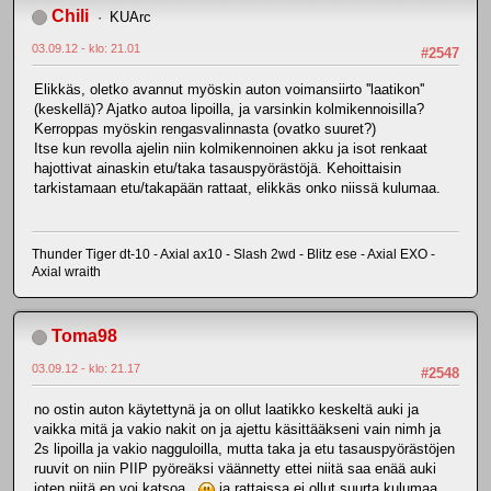
Chili
KUArc
03.09.12 - klo: 21.01
#2547
Elikkäs, oletko avannut myöskin auton voimansiirto ''laatikon''
(keskellä)? Ajatko autoa lipoilla, ja varsinkin kolmikennoisilla?
Kerroppas myöskin rengasvalinnasta (ovatko suuret?)
Itse kun revolla ajelin niin kolmikennoinen akku ja isot renkaat
hajottivat ainaskin etu/taka tasauspyörästöjä. Kehoittaisin
tarkistamaan etu/takapään rattaat, elikkäs onko niissä kulumaa.
Thunder Tiger dt-10 - Axial ax10 - Slash 2wd - Blitz ese - Axial EXO -
Axial wraith
Toma98
03.09.12 - klo: 21.17
#2548
no ostin auton käytettynä ja on ollut laatikko keskeltä auki ja
vaikka mitä ja vakio nakit on ja ajettu käsittääkseni vain nimh ja
2s lipoilla ja vakio nagguloilla, mutta taka ja etu tasauspyörästöjen
ruuvit on niin PIIP pyöreäksi väännetty ettei niitä saa enää auki
joten niitä en voi katsoa.
ja rattaissa ei ollut suurta kulumaa