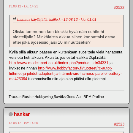
13.08.12 - klo: 14.21
#2522
Lainaus käyttäjältä: kallle.k - 12.08.12 - klo: 01.01
Olisko tommonen ken blockki hyvä näin suhtkoht
aloittelijalle? Minkälaista akkua siihen kannattaisi ostaa
ettei joka ajosessio jäisi 10 minuuttiseksi?
Kyllä sillä alkuun pääsee en kuitenkaan suosittele vielä harjatonta
versiota heti alkuun. Akuista, jos ostat vaikka 2kpl.näitä
http://www.modelsport.co.uk/index.php?product_id=34331
ja
kytket ne rinnan
http://www.hobbyfactory.fi/tuotteet/rc-autot-
liittimet-ja-johdot-adapterit-ja-liittimet/wire-harness-parellel-battery-
mc423064
tuommoisella niin ajo ajan pitäisi olla pidempi.
Traxxas Rustler,Hobbywing,Savöks,Gens-Ace,RPM,Proline
hankar
13.08.12 - klo: 14.50
#2523