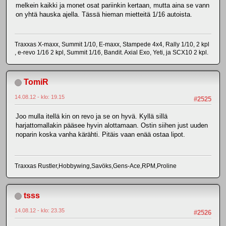
melkein kaikki ja monet osat pariinkin kertaan, mutta aina se vann
on yhtä hauska ajella. Tässä hieman mietteitä 1/16 autoista.
Traxxas X-maxx, Summit 1/10, E-maxx, Stampede 4x4, Rally 1/10, 2 kpl
, e-revo 1/16 2 kpl, Summit 1/16, Bandit. Axial Exo, Yeti, ja SCX10 2 kpl.
TomiR
14.08.12 - klo: 19.15
#2525
Joo mulla itellä kin on revo ja se on hyvä. Kyllä sillä
harjattomallakin pääsee hyvin alottamaan. Ostin siihen just uuden
noparin koska vanha kärähti. Pitäis vaan enää ostaa lipot.
Traxxas Rustler,Hobbywing,Savöks,Gens-Ace,RPM,Proline
tsss
14.08.12 - klo: 23.35
#2526