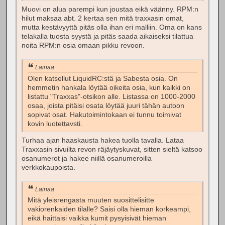
Muovi on alua parempi kun joustaa eikä väänny. RPM:n
hilut maksaa abt. 2 kertaa sen mitä traxxasin omat,
mutta kestävyyttä pitäs olla ihan eri malliin. Oma on kans
telakalla tuosta syystä ja pitäs saada aikaiseksi tilattua
noita RPM:n osia omaan pikku revoon.
Lainaa
Olen katsellut LiquidRC:stä ja Sabesta osia. On
hemmetin hankala löytää oikeita osia, kun kaikki on
listattu "Traxxas"-otsikon alle. Listassa on 1000-2000
osaa, joista pitäisi osata löytää juuri tähän autoon
sopivat osat. Hakutoimintokaan ei tunnu toimivat
kovin luotettavsti.
Turhaa ajan haaskausta hakea tuolla tavalla. Lataa
Traxxasin sivuilta revon räjäytyskuvat, sitten sieltä katsoo
osanumerot ja hakee niillä osanumeroilla
verkkokaupoista.
Lainaa
Mitä yleisrengasta muuten suosittelisitte
vakiorenkaiden tilalle? Saisi olla hieman korkeampi,
eikä haittaisi vaikka kumit pysyisivät hieman