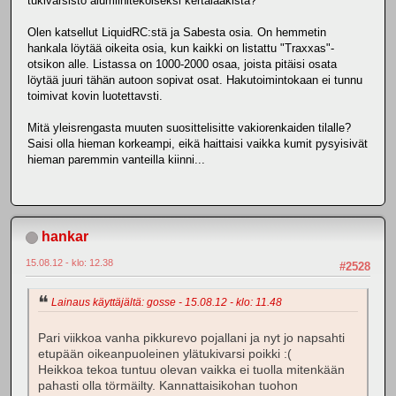
tukivarsisto alumiinitekoiseksi kertalaakista?
Olen katsellut LiquidRC:stä ja Sabesta osia. On hemmetin
hankala löytää oikeita osia, kun kaikki on listattu "Traxxas"-
otsikon alle. Listassa on 1000-2000 osaa, joista pitäisi osata
löytää juuri tähän autoon sopivat osat. Hakutoimintokaan ei tunnu
toimivat kovin luotettavsti.
Mitä yleisrengasta muuten suosittelisitte vakiorenkaiden tilalle?
Saisi olla hieman korkeampi, eikä haittaisi vaikka kumit pysyisivät
hieman paremmin vanteilla kiinni...
hankar
15.08.12 - klo: 12.38
#2528
Lainaus käyttäjältä: gosse - 15.08.12 - klo: 11.48
Pari viikkoa vanha pikkurevo pojallani ja nyt jo napsahti
etupään oikeanpuoleinen ylätukivarsi poikki :(
Heikkoa tekoa tuntuu olevan vaikka ei tuolla mitenkään
pahasti olla törmäilty. Kannattaisikohan tuohon