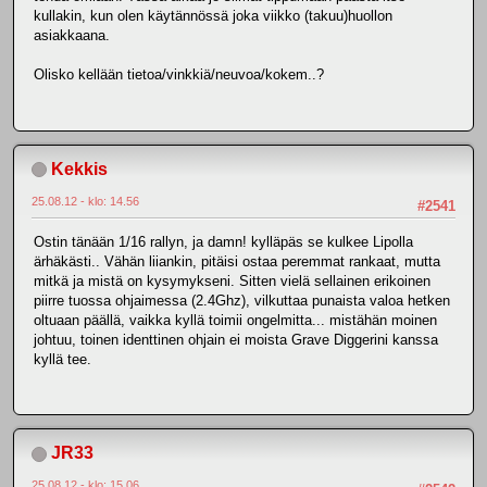
kullakin, kun olen käytännössä joka viikko (takuu)huollon
asiakkaana.
Olisko kellään tietoa/vinkkiä/neuvoa/kokem..?
Kekkis
25.08.12 - klo: 14.56
#2541
Ostin tänään 1/16 rallyn, ja damn! kylläpäs se kulkee Lipolla
ärhäkästi.. Vähän liiankin, pitäisi ostaa peremmat rankaat, mutta
mitkä ja mistä on kysymykseni. Sitten vielä sellainen erikoinen
piirre tuossa ohjaimessa (2.4Ghz), vilkuttaa punaista valoa hetken
oltuaan päällä, vaikka kyllä toimii ongelmitta... mistähän moinen
johtuu, toinen identtinen ohjain ei moista Grave Diggerini kanssa
kyllä tee.
JR33
25.08.12 - klo: 15.06