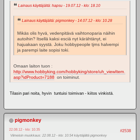
Lainaus käyttäjältä: hapsu - 19.07.12 - klo: 18.10
Lainaus käyttäjältä: pigmonkey - 14.07.12 - klo: 10.28
Mikäs olis hyvä, vedenpitävä vaihtonoparia näihin
autoihin? Itsellä kaksi esciä nyt kärähtänyt, ei
hajuakaan syystä. Joku hobbypeople tjms halvempi
ja parempi laite sopisi toki.
Omaan laiton tuon :
http://www.hobbyking.com/hobbyking/store/uh_viewItem.
asp?idProduct=7188
on toiminut.
Tilasin pari noita, hyvin tuntuisi toimivan - kiitos vinkistä.
pigmonkey
22.08.12 - klo: 10.35
#2538
Viimeisin muokkaus
: 22.08.12 - klo: 10.54 käyttäjältä pigmonkey