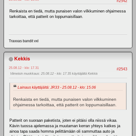
#2542
Renkaista en tiedä, mutta punaisen valon vilkkuminen ohjaimessa
tarkoittaa, että patterit on loppumaisillaan.
Traxxas bandit vxl
Kekkis
25.08.12 - klo: 17.31
#2543
Viimeisin muokkaus
: 25.08.12 - klo: 17.35 käyttäjältä Kekkis
Lainaus käyttäjältä: JR33 - 25.08.12 - klo: 15.06
Renkaista en tiedä, mutta punaisen valon vilkkuminen
ohjaimessa tarkoittaa, että patterit on loppumaisillaan.
Patterit on suoraan paketista, joten ei pitäisi olla niissä vikaa.
Kävin tuossa ajelemassa ja muutaman kerran yhteys katkes ja
ainoa tapa saada homma pelittämään oli sammuttaa auto ja