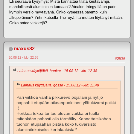
Eli seuraava kysymys: Mistä kannattaa tilata kestävämpi,
mahdollisesti alumiininen kardaani? Ainakin Integy:llä on parin
kympin versio myytävänä. Onko kyseessä parempi kuin
alkuperäinen? Yritin katsella TheToyZ:ilta mutten löytänyt mitään.
Onko antaa vinkkejä?
maxus82
20.08.12 - klo: 22.58
#2536
Lainaus käyttäjältä: hankar - 15.08.12 - klo: 12.38
Lainaus käyttäjältä: gosse - 15.08.12 - klo: 11.48
Pari viikkoa vanha pikkurevo pojallani ja nyt jo
napsahti etupään oikeanpuoleinen ylätukivarsi poikki
:(
Heikkoa tekoa tuntuu olevan vaikka ei tuolla
mitenkään pahasti olla törmäilty. Kannattaisikohan
tuohon etupäähän pistää koko tukivarsisto
alumiinitekoiseksi kertalaakista?