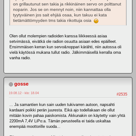
on grillautunut sen takia ja rikkinäinen servo on polttanut
noparin. Jos se on mennyt noin, niin kannattaa olla
tyytyväinen jos sait ehjää osaa, kun takuu ei kata
tietämättömyyden tms takia rikottuja osia
Olen ollut molempien radioiden kanssa liikkeessä asiaa
setvimässä, eivätkä ole radion osuutta asiaan edes epäilleet.
Ensimmäisen kerran kun servo&noppari kärähti, niin autossa oli
vielä käytössä mukana tullut radio. Jälkimmäisellä kerralla oma
vanha radio.
gosse
19.08.12 - klo: 18.04
#2535
... Ja samantien kun sain uuden tukivarren autoon, napsahti
kardaani poikki perän juuresta. Eikä ajo todellakaan ole ollut
mitään kovin pahaa paiskomista. Akkunakin on käytetty vain yhtä
2200mA 7,4V LiPo:a. Tämän perusteella ei taida uskaltaa
enempää moottorille suoda...