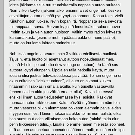
joista jälkimmäisellä tutustumiskerralla nappasin auton mukaani.
Noin viikon käytön jälkeen alkoi ensimmäiset ongelmat. Kesken
asvalttiajon autoa ei enää pystynyt ohjaamaan. Kaasu toimi vielä.
Kiiruhdin auton luokse, revin kopan irti. Nopparista sekä sevosta
tuli reippaasti savua. Servon kyljestä lensi lisäksi sulaa muovia.
Irroitin akun ja vein auton huoltoon. Valitin myös radion lyhyestä
kantomatkasta (esim. 5 metrin päässä pakki ei mene päälle),
mutta on kuulema laitteen ominaisuus.
Noh lisää ongelmia seurasi noin 3 viikkoa edellisestä huollosta.
Tajusin, että huolto oli asentanut autoon nopeudensäätimen,
missä EI ole lipo cut-offia (low voltage detection). Ja tämä siis
autosta löytyi alunperin. Lipoja en tällä hetkellä käytä, mutta
ideana olisi joskus tulevaisuudessa päivittää. Toinen ongelma on
akun erikoinen "laiskistuminen", eli auto on alkanut kulkea
hitaammin Traxxasin omalla akulla, kuin toisella vastaavalla
(ennen näiden akkujen välillä eroa ei ollut). Kävin liikkeessä
ensiksi ilman autoa tiedustelemassa kys. asioita. Käskivät
tuomaan auton liikkeeseen. Kaksi päivää myöhemmin näin tein,
mutta vastassa olikin aiemmasta poiketen aiemmin palvelleiden
myyjien esimies. Hänen mukaansa akku toimii normaalisti, eikä
hän suostunut edes vilkaisemaan koko autoa (minkä takia alun
perin liikkeeseen tulin..). Lisäksi olemme hänen mielestä sopineet,
että autoon asennetaan nopeudensäätimen malli, missä ei ole lipo