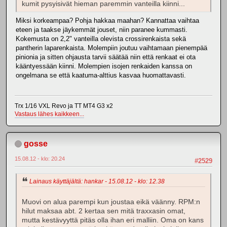
kumit pysyisivät hieman paremmin vanteilla kiinni...
Miksi korkeampaa? Pohja hakkaa maahan? Kannattaa vaihtaa
eteen ja taakse jäykemmät jouset, niin paranee kummasti.
Kokemusta on 2,2" vanteilla olevista crossirenkaista sekä
pantherin laparenkaista. Molempiin joutuu vaihtamaan pienempää
pinionia ja sitten ohjausta tarvii säätää niin että renkaat ei ota
kääntyessään kiinni. Molempien isojen renkaiden kanssa on
ongelmana se että kaatuma-alttius kasvaa huomattavasti.
Trx 1/16 VXL Revo ja TT MT4 G3 x2
Vastaus lähes kaikkeen...
gosse
15.08.12 - klo: 20.24
#2529
Lainaus käyttäjältä: hankar - 15.08.12 - klo: 12.38
Muovi on alua parempi kun joustaa eikä väänny. RPM:n
hilut maksaa abt. 2 kertaa sen mitä traxxasin omat,
mutta kestävyyttä pitäs olla ihan eri malliin. Oma on kans