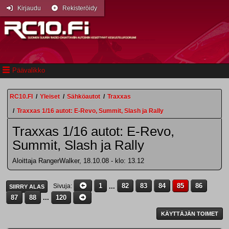
Kirjaudu
Rekisteröidy
Päävalikko
RC10.FI
/
Yleiset
/
Sähköautot
/
Traxxas
/
Traxxas 1/16 autot: E-Revo, Summit, Slash ja Rally
Traxxas 1/16 autot: E-Revo,
Summit, Slash ja Rally
Aloittaja RangerWalker, 18.10.08 - klo: 13.12
1
...
82
83
84
85
86
Sivuja
SIIRRY ALAS
87
88
...
120
KÄYTTÄJÄN TOIMET