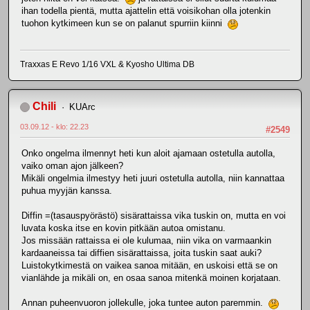
ihan todella pientä, mutta ajattelin että voisikohan olla jotenkin
tuohon kytkimeen kun se on palanut spurriin kiinni
Traxxas E Revo 1/16 VXL & Kyosho Ultima DB
Chili
KUArc
03.09.12 - klo: 22.23
#2549
Onko ongelma ilmennyt heti kun aloit ajamaan ostetulla autolla,
vaiko oman ajon jälkeen?
Mikäli ongelmia ilmestyy heti juuri ostetulla autolla, niin kannattaa
puhua myyjän kanssa.
Diffin =(tasauspyörästö) sisärattaissa vika tuskin on, mutta en voi
luvata koska itse en kovin pitkään autoa omistanu.
Jos missään rattaissa ei ole kulumaa, niin vika on varmaankin
kardaaneissa tai diffien sisärattaissa, joita tuskin saat auki?
Luistokytkimestä on vaikea sanoa mitään, en uskoisi että se on
vianlähde ja mikäli on, en osaa sanoa mitenkä moinen korjataan.
Annan puheenvuoron jollekulle, joka tuntee auton paremmin.