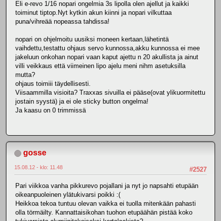
Eli e-revo 1/16 nopari ongelmia 3s lipolla olen ajellut ja kaikki
toiminut tiptop.Nyt kytkin akun kiinni ja nopari vilkuttaa
puna/vihreää nopeassa tahdissa!
nopari on ohjelmoitu uusiksi moneen kertaan,lähetintä
vaihdettu,testattu ohjaus servo kunnossa,akku kunnossa ei mee
jakeluun onkohan nopari vaan kaput ajettu n 20 akullista ja ainut
villi veikkaus että viimeinen lipo ajelu meni nihm asetuksilla
mutta?
ohjaus toimiii täydellisesti.
Viisaammilla visioita? Traxxas sivuilla ei pääse(ovat ylikuormitettu
jostain syystä) ja ei ole sticky button ongelma!
Ja kaasu on 0 trimmissä
gosse
15.08.12 - klo: 11.48
#2527
Pari viikkoa vanha pikkurevo pojallani ja nyt jo napsahti etupään
oikeanpuoleinen ylätukivarsi poikki :(
Heikkoa tekoa tuntuu olevan vaikka ei tuolla mitenkään pahasti
olla törmäilty. Kannattaisikohan tuohon etupäähän pistää koko