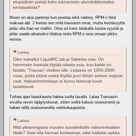
etupäähän pistää koko tukivarsisto alumiinitekoiseksi
kertalaakista?
Muovi on alua parempi kun joustaa eikä väänny. RPM:n hilut
maksaa abt. 2 kertaa sen mitä traxxasin omat, mutta kestävyyttä
pitäs olla ihan eri malliin. Oma on kans telakalla tuosta syystä ja
pitäs saada aikaiseksi tilattua noita RPM:n osia omaan pikku
revoon.
Lainaa
Olen katsellut LiquidRC:stä ja Sabesta osia. On
hemmetin hankala löytää oikeita osia, kun kaikki on
listattu "Traxxas"-otsikon alle. Listassa on 1000-2000
osaa, joista pitäisi osata löytää juuri tähän autoon sopivat
osat. Hakutoimintokaan ei tunnu toimivat kovin
luotettavsti.
Turhaa ajan haaskausta hakea tuolla tavalla. Lataa Traxxasin
sivuilta revon räjäytyskuvat, sitten sieltä katsoo osanumerot ja
hakee niillä osanumeroilla verkkokaupoista.
Lainaa
Mitä yleisrengasta muuten suosittelisitte vakiorenkaiden
tilalle? Saisi olla hieman korkeampi, eikä haittaisi vaikka