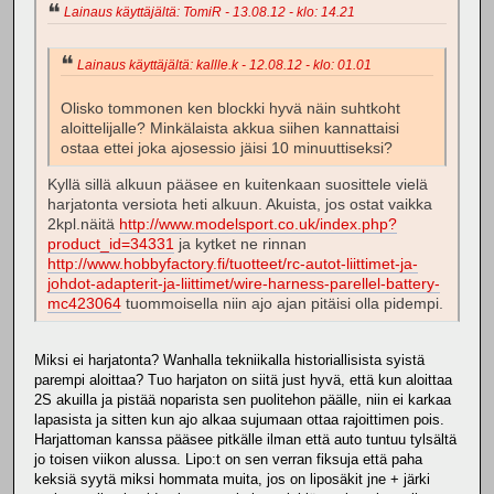
Lainaus käyttäjältä: TomiR - 13.08.12 - klo: 14.21
Lainaus käyttäjältä: kallle.k - 12.08.12 - klo: 01.01
Olisko tommonen ken blockki hyvä näin suhtkoht
aloittelijalle? Minkälaista akkua siihen kannattaisi
ostaa ettei joka ajosessio jäisi 10 minuuttiseksi?
Kyllä sillä alkuun pääsee en kuitenkaan suosittele vielä
harjatonta versiota heti alkuun. Akuista, jos ostat vaikka
2kpl.näitä
http://www.modelsport.co.uk/index.php?
product_id=34331
ja kytket ne rinnan
http://www.hobbyfactory.fi/tuotteet/rc-autot-liittimet-ja-
johdot-adapterit-ja-liittimet/wire-harness-parellel-battery-
mc423064
tuommoisella niin ajo ajan pitäisi olla pidempi.
Miksi ei harjatonta? Wanhalla tekniikalla historiallisista syistä
parempi aloittaa? Tuo harjaton on siitä just hyvä, että kun aloittaa
2S akuilla ja pistää noparista sen puolitehon päälle, niin ei karkaa
lapasista ja sitten kun ajo alkaa sujumaan ottaa rajoittimen pois.
Harjattoman kanssa pääsee pitkälle ilman että auto tuntuu tylsältä
jo toisen viikon alussa. Lipo:t on sen verran fiksuja että paha
keksiä syytä miksi hommata muita, jos on liposäkit jne + järki