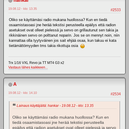
hankar
19.08.12 - klo: 13.35
#2533
Oliko se käyttämäsi radio mukana huollossa? Kun en tiedä
osaamistasoasi jne herää tekstisi perusteella epäilys että radion
asetukset ovat olleet pielessä ja servo on grillautunut sen takia ja
rikkinäinen servo on polttanut noparin. Jos se on mennyt noin, niin
kannattaa olla tyytyväinen jos sait ehjää osaa, kun takuu ei kata
tietämättömyyden tms takia rikottuja osia
Trx 1/16 VXL Revo ja TT MT4 G3 x2
Vastaus lähes kaikkeen...
A
19.08.12 - klo: 14.10
#2534
Lainaus käyttäjältä: hankar - 19.08.12 - klo: 13.35
Oliko se käyttämäsi radio mukana huollossa? Kun en
tiedä osaamistasoasi jne herää tekstisi perusteella
epäilys että radion asetukset ovat olleet pielessä ja servo