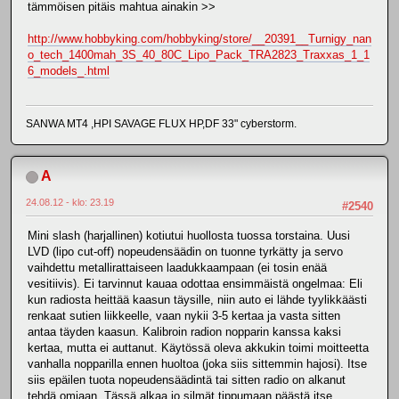
tämmöisen pitäis mahtua ainakin >>
http://www.hobbyking.com/hobbyking/store/__20391__Turnigy_nan
o_tech_1400mah_3S_40_80C_Lipo_Pack_TRA2823_Traxxas_1_1
6_models_.html
SANWA MT4 ,HPI SAVAGE FLUX HP,DF 33" cyberstorm.
A
24.08.12 - klo: 23.19
#2540
Mini slash (harjallinen) kotiutui huollosta tuossa torstaina. Uusi
LVD (lipo cut-off) nopeudensäädin on tuonne tyrkätty ja servo
vaihdettu metallirattaiseen laadukkaampaan (ei tosin enää
vesitiivis). Ei tarvinnut kauaa odottaa ensimmäistä ongelmaa: Eli
kun radiosta heittää kaasun täysille, niin auto ei lähde tyylikkäästi
renkaat sutien liikkeelle, vaan nykii 3-5 kertaa ja vasta sitten
antaa täyden kaasun. Kalibroin radion nopparin kanssa kaksi
kertaa, mutta ei auttanut. Käytössä oleva akkukin toimi moitteetta
vanhalla nopparilla ennen huoltoa (joka siis sittemmin hajosi). Itse
siis epäilen tuota nopeudensäädintä tai sitten radio on alkanut
tehdä omiaan. Tässä alkaa jo silmät tippumaan päästä itse