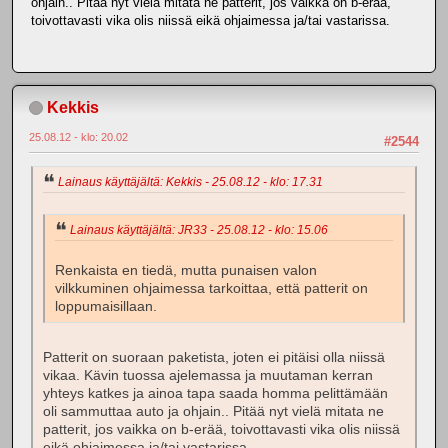
ohjain.. Pitää nyt vielä mitata ne patterit, jos vaikka on b-erää,
toivottavasti vika olis niissä eikä ohjaimessa ja/tai vastarissa.
Kekkis
25.08.12 - klo: 20.02
#2544
Lainaus käyttäjältä: Kekkis - 25.08.12 - klo: 17.31
Lainaus käyttäjältä: JR33 - 25.08.12 - klo: 15.06
Renkaista en tiedä, mutta punaisen valon
vilkkuminen ohjaimessa tarkoittaa, että patterit on
loppumaisillaan.
Patterit on suoraan paketista, joten ei pitäisi olla niissä
vikaa. Kävin tuossa ajelemassa ja muutaman kerran
yhteys katkes ja ainoa tapa saada homma pelittämään
oli sammuttaa auto ja ohjain.. Pitää nyt vielä mitata ne
patterit, jos vaikka on b-erää, toivottavasti vika olis niissä
eikä ohjaimessa ja/tai vastarissa.