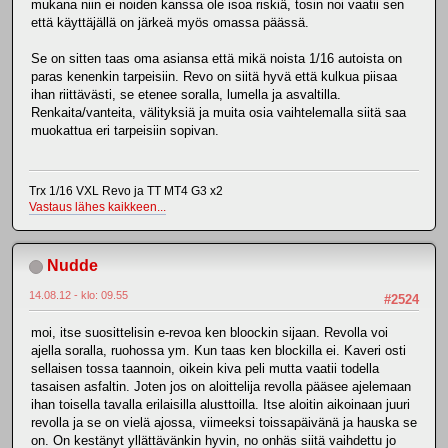
mukana niin ei noiden kanssa ole isoa riskiä, tosin noi vaatii sen
että käyttäjällä on järkeä myös omassa päässä.
Se on sitten taas oma asiansa että mikä noista 1/16 autoista on
paras kenenkin tarpeisiin. Revo on siitä hyvä että kulkua piisaa
ihan riittävästi, se etenee soralla, lumella ja asvaltilla.
Renkaita/vanteita, välityksiä ja muita osia vaihtelemalla siitä saa
muokattua eri tarpeisiin sopivan.
Trx 1/16 VXL Revo ja TT MT4 G3 x2
Vastaus lähes kaikkeen...
Nudde
14.08.12 - klo: 09.55
#2524
moi, itse suosittelisin e-revoa ken bloockin sijaan. Revolla voi
ajella soralla, ruohossa ym. Kun taas ken blockilla ei. Kaveri osti
sellaisen tossa taannoin, oikein kiva peli mutta vaatii todella
tasaisen asfaltin. Joten jos on aloittelija revolla pääsee ajelemaan
ihan toisella tavalla erilaisilla alusttoilla. Itse aloitin aikoinaan juuri
revolla ja se on vielä ajossa, viimeeksi toissapäivänä ja hauska se
on. On kestänyt yllättävänkin hyvin, no onhäs siitä vaihdettu jo