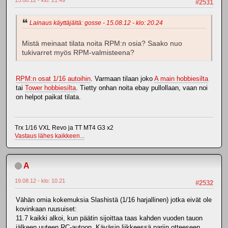
15.08.12 - klo: 21.49
#2531
Lainaus käyttäjältä: gosse - 15.08.12 - klo: 20.24
Mistä meinaat tilata noita RPM:n osia? Saako nuo
tukivarret myös RPM-valmisteena?
RPM:n osat 1/16 autoihin
. Varmaan tilaan joko
A main hobbiesilta
tai
Tower hobbiesilta
. Tietty onhan noita ebay pullollaan, vaan noi
on helpot paikat tilata.
Trx 1/16 VXL Revo ja TT MT4 G3 x2
Vastaus lähes kaikkeen...
A
19.08.12 - klo: 10.21
#2532
Vähän omia kokemuksia Slashistä (1/16 harjallinen) jotka eivät ole
kovinkaan ruusuiset:
11.7 kaikki alkoi, kun päätin sijoittaa taas kahden vuoden tauon
jälkeen uuteen RC-autoon. Käväsin liikkeessä pariin otteeseen,