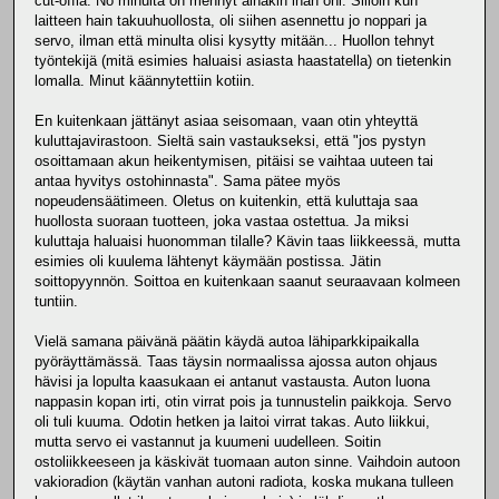
cut-offia. No minulta on mennyt ainakin ihan ohi. Silloin kun
laitteen hain takuuhuollosta, oli siihen asennettu jo noppari ja
servo, ilman että minulta olisi kysytty mitään... Huollon tehnyt
työntekijä (mitä esimies haluaisi asiasta haastatella) on tietenkin
lomalla. Minut käännytettiin kotiin.
En kuitenkaan jättänyt asiaa seisomaan, vaan otin yhteyttä
kuluttajavirastoon. Sieltä sain vastaukseksi, että "jos pystyn
osoittamaan akun heikentymisen, pitäisi se vaihtaa uuteen tai
antaa hyvitys ostohinnasta". Sama pätee myös
nopeudensäätimeen. Oletus on kuitenkin, että kuluttaja saa
huollosta suoraan tuotteen, joka vastaa ostettua. Ja miksi
kuluttaja haluaisi huonomman tilalle? Kävin taas liikkeessä, mutta
esimies oli kuulema lähtenyt käymään postissa. Jätin
soittopyynnön. Soittoa en kuitenkaan saanut seuraavaan kolmeen
tuntiin.
Vielä samana päivänä päätin käydä autoa lähiparkkipaikalla
pyöräyttämässä. Taas täysin normaalissa ajossa auton ohjaus
hävisi ja lopulta kaasukaan ei antanut vastausta. Auton luona
nappasin kopan irti, otin virrat pois ja tunnustelin paikkoja. Servo
oli tuli kuuma. Odotin hetken ja laitoi virrat takas. Auto liikkui,
mutta servo ei vastannut ja kuumeni uudelleen. Soitin
ostoliikkeeseen ja käskivät tuomaan auton sinne. Vaihdoin autoon
vakioradion (käytän vanhan autoni radiota, koska mukana tulleen