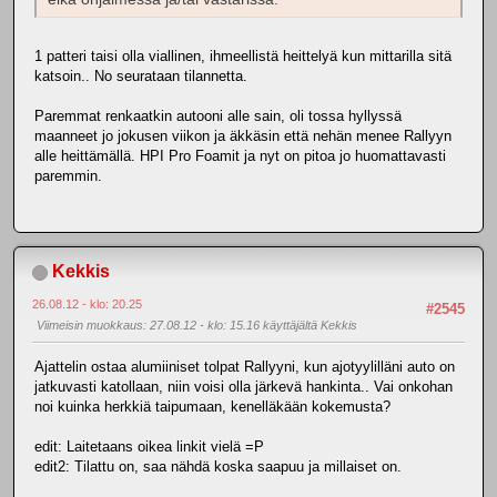
1 patteri taisi olla viallinen, ihmeellistä heittelyä kun mittarilla sitä
katsoin.. No seurataan tilannetta.
Paremmat renkaatkin autooni alle sain, oli tossa hyllyssä
maanneet jo jokusen viikon ja äkkäsin että nehän menee Rallyyn
alle heittämällä. HPI Pro Foamit ja nyt on pitoa jo huomattavasti
paremmin.
Kekkis
26.08.12 - klo: 20.25
#2545
Viimeisin muokkaus
: 27.08.12 - klo: 15.16 käyttäjältä Kekkis
Ajattelin ostaa alumiiniset tolpat Rallyyni, kun ajotyylilläni auto on
jatkuvasti katollaan, niin voisi olla järkevä hankinta.. Vai onkohan
noi kuinka herkkiä taipumaan, kenelläkään kokemusta?
edit: Laitetaans oikea linkit vielä =P
edit2: Tilattu on, saa nähdä koska saapuu ja millaiset on.