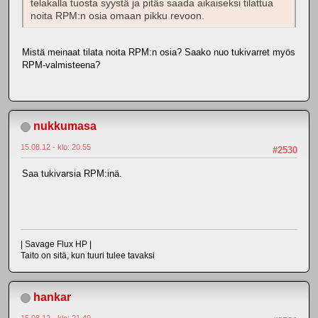
telakalla tuosta syystä ja pitäs saada aikaiseksi tilattua
noita RPM:n osia omaan pikku revoon.
Mistä meinaat tilata noita RPM:n osia? Saako nuo tukivarret myös
RPM-valmisteena?
nukkumasa
15.08.12 - klo: 20.55
#2530
Saa tukivarsia RPM:inä.
| Savage Flux HP |
Taito on sitä, kun tuuri tulee tavaksi
hankar