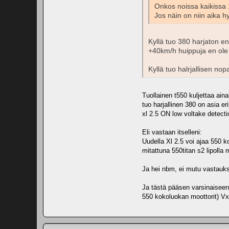
Onkos noissa kaikissa 1
Jos näin on niin aika h
Kyllä tuo 380 harjaton e
+40km/h huippuja en ole 
Kyllä tuo halrjallisen nop
Tuollainen t550 kuljettaa ain
tuo harjallinen 380 on asia er
xl 2.5 ON low voltake detection
Eli vastaan itselleni:
Uudella Xl 2.5 voi ajaa 550 k
mitattuna 550titan s2 lipolla
Ja hei nbm, ei mutu vastauk
Ja tästä pääsen varsinaiseen 
550 kokoluokan moottorit) Vxl