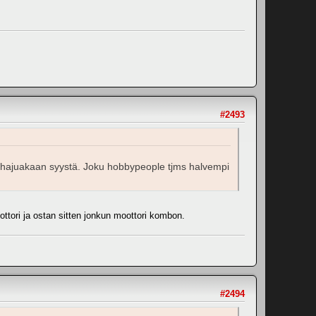
#2493
 ei hajuakaan syystä. Joku hobbypeople tjms halvempi
ttori ja ostan sitten jonkun moottori kombon.
#2494