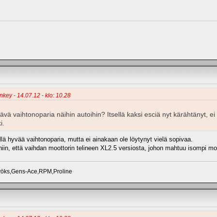
nkey - 14.07.12 - klo: 10.28
tävä vaihtonoparia näihin autoihin? Itsellä kaksi esciä nyt kärähtänyt,
i.
ellä hyvää vaihtonoparia, mutta ei ainakaan ole löytynyt vielä sopivaa.
iin, että vaihdan moottorin telineen XL2.5 versiosta, johon mahtuu isompi moo
vöks,Gens-Ace,RPM,Proline