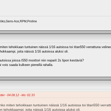
vöks,Gens-Ace,RPM,Proline
ten tehokkaan tuntuinen näissä 1/16 autoissa toi titan550 verrattuna velin
hokkaampi, joita näissä 1/16 autoissa aluksi oli.
toissa joissa t550 moottori niin noparit 2s lipon kestäviä?
i vois saada kulkeen pienellä rahalla.
der - 04.08.12 - klo: 02.33
o miten tehokkaan tuntuinen näissä 1/16 autoissa toi titan550 verrat
on tehokkaampi, joita näissä 1/16 autoissa aluksi oli.