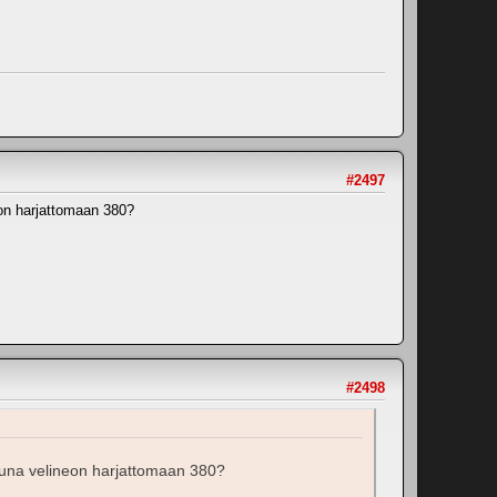
#2497
eon harjattomaan 380?
#2498
tuna velineon harjattomaan 380?