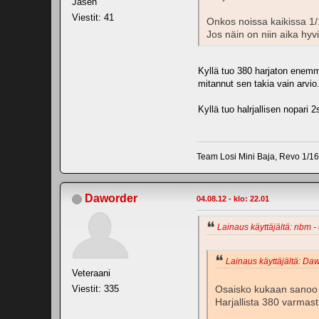
Jäsen
Viestit: 41
Onkos noissa kaikissa 1/1
Jos näin on niin aika hyv
Kyllä tuo 380 harjaton enemm
mitannut sen takia vain arvio
Kyllä tuo halrjallisen nopari 
Team Losi Mini Baja, Revo 1/16,
Daworder
04.08.12 - klo: 22.01
Lainaus käyttäjältä: nbm - 
Lainaus käyttäjältä: Daw
Veteraani
Viestit: 335
Osaisko kukaan sanoo o
Harjallista 380 varmast