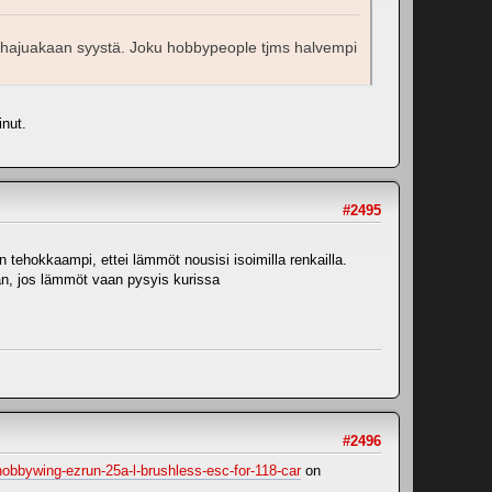
 ei hajuakaan syystä. Joku hobbypeople tjms halvempi
nut.
#2495
en tehokkaampi, ettei lämmöt nousisi isoimilla renkailla.
hän, jos lämmöt vaan pysyis kurissa
#2496
/hobbywing-ezrun-25a-l-brushless-esc-for-118-car
on