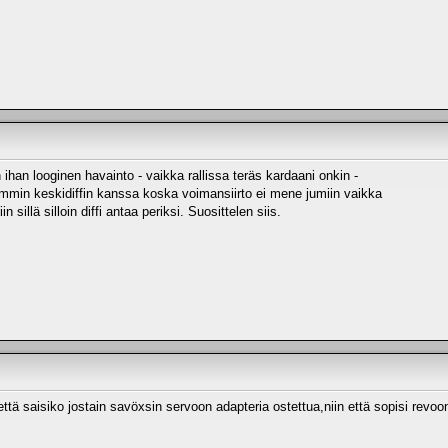
 ihan looginen havainto - vaikka rallissa teräs kardaani onkin -
emmin keskidiffin kanssa koska voimansiirto ei mene jumiin vaikka
 sillä silloin diffi antaa periksi. Suosittelen siis.
että saisiko jostain savöxsin servoon adapteria ostettua,niin että sopisi revoo