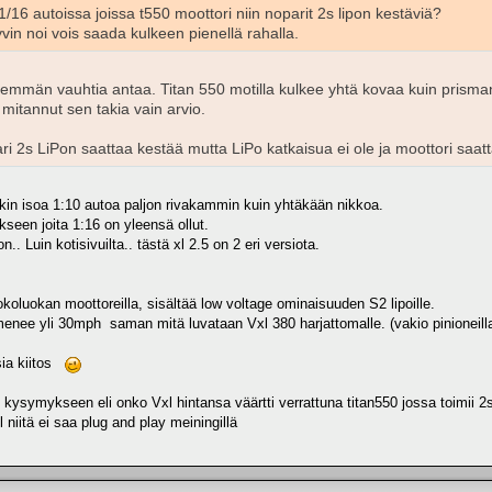
/16 autoissa joissa t550 moottori niin noparit 2s lipon kestäviä?
yvin noi vois saada kulkeen pienellä rahalla.
nemmän vauhtia antaa. Titan 550 motilla kulkee yhtä kovaa kuin prisman
mitannut sen takia vain arvio.
ari 2s LiPon saattaa kestää mutta LiPo katkaisua ei ole ja moottori saatta
akin isoa 1:10 autoa paljon rivakammin kuin yhtäkään nikkoa.
ikseen joita 1:16 on yleensä ollut.
.. Luin kotisivuilta.. tästä xl 2.5 on 2 eri versiota.
okoluokan moottoreilla, sisältää low voltage ominaisuuden S2 lipoille.
 menee yli 30mph saman mitä luvataan Vxl 380 harjattomalle. (vakio pinioneill
sia kiitos
kysymykseen eli onko Vxl hintansa väärtti verrattuna titan550 jossa toimii 2s
 niitä ei saa plug and play meiningillä