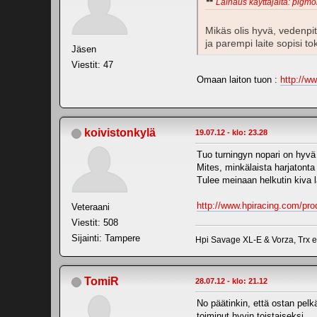
Lainaus käyttäjältä: pigmo
Mikäs olis hyvä, vedenpi
ja parempi laite sopisi tok
Jäsen
Viestit: 47
Omaan laiton tuon :
http://w
koivistonkylä
19.07.12 - klo: 23.28
Tuo turningyn nopari on hyvä 
Mites, minkälaista harjatonta 
Tulee meinaan helkutin kiva l
http://www.hpiracing.com/pro
Veteraani
Viestit: 508
Sijainti: Tampere
Hpi Savage XL-E & Vorza, Trx 
TomiR
28.07.12 - klo: 21.12
No päätinkin, että ostan pel
toiminut hyvin toistaiseksi.