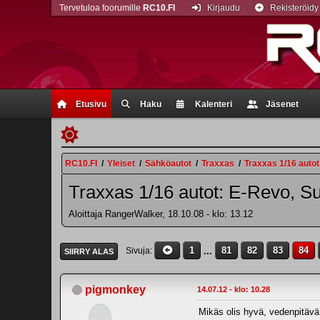
Tervetuloa foorumille
RC10.FI
Kirjaudu
Rekisteröidy
Etusivu
Haku
Kalenteri
Jäsenet
RC10.FI
/
Yleiset
/
Sähköautot
/
Traxxas
/
Traxxas 1/16 autot
Traxxas 1/16 autot: E-Revo, Su
Aloittaja RangerWalker, 18.10.08 - klo: 13.12
1
...
81
82
83
84
Sivuja
SIIRRY ALAS
pigmonkey
14.07.12 - klo: 10.28
Mikäs olis hyvä, vedenpitävä 