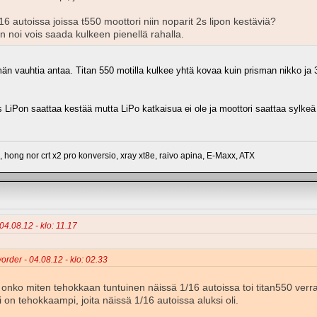
6 autoissa joissa t550 moottori niin noparit 2s lipon kestäviä?
in noi vois saada kulkeen pienellä rahalla.
än vauhtia antaa. Titan 550 motilla kulkee yhtä kovaa kuin prisman nikko ja 
.
2s LiPon saattaa kestää mutta LiPo katkaisua ei ole ja moottori saattaa sylkeä h
 hong nor crt x2 pro konversio, xray xt8e, raivo apina, E-Maxx, ATX
04.08.12 - klo: 11.17
order - 04.08.12 - klo: 02.33
nko miten tehokkaan tuntuinen näissä 1/16 autoissa toi titan550 verr
i on tehokkaampi, joita näissä 1/16 autoissa aluksi oli.