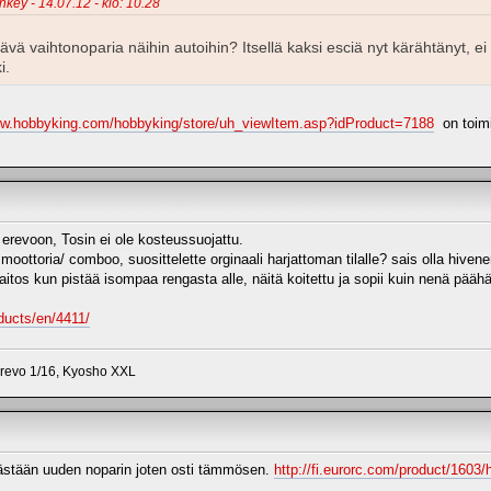
nkey - 14.07.12 - klo: 10.28
tävä vaihtonoparia näihin autoihin? Itsellä kaksi esciä nyt kärähtänyt,
i.
ww.hobbyking.com/hobbyking/store/uh_viewItem.asp?idProduct=7188
on toimi
erevoon, Tosin ei ole kosteussuojattu.
moottoria/ comboo, suosittelette orginaali harjattoman tilalle? sais olla hiven
aitos kun pistää isompaa rengasta alle, näitä koitettu ja sopii kuin nenä pää
ducts/en/4411/
erevo 1/16, Kyosho XXL
kästään uuden noparin joten osti tämmösen.
http://fi.eurorc.com/product/1603