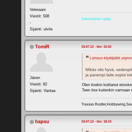
Veteraani
Viestit: 508
Satunnainen ajaja.
-
Sijainti: ulvila
TomiR
19.07.12 - klo: 10.02
Lainaus käyttäjältä: pigmo
Mikäs olis hyvä, vedenpi
ja parempi laite sopisi tok
Jäsen
Viestit: 82
Olen itsekin koittanut etsisk
Teen itse kuitenkin varmaan n
Sijainti: Vantaa
Traxxas Rustler,Hobbywing,Sa
hapsu
19.07.12 - klo: 18.10