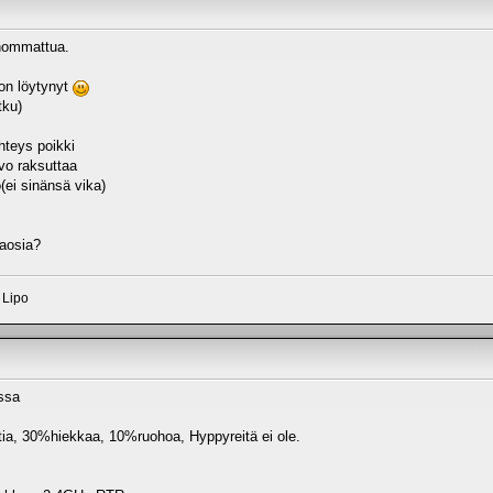
hommattua.
 on löytynyt
tku)
hteys poikki
vo raksuttaa
(ei sinänsä vika)
raosia?
 Lipo
ssa
ttia, 30%hiekkaa, 10%ruohoa, Hyppyreitä ei ole.