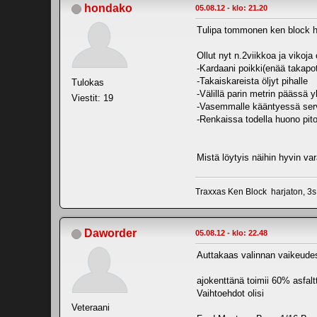
hondako
05.08.12 - klo: 21.20
Tulipa tommonen ken block 
Ollut nyt n.2viikkoa ja vikoja
-Kardaani poikki(enää takapo
-Takaiskareista öljyt pihalle
Tulokas
-Välillä parin metrin päässä y
Viestit: 19
-Vasemmalle kääntyessä ser
-Renkaissa todella huono pito
Mistä löytyis näihin hyvin va
Traxxas Ken Block harjaton, 3s
Daworder
05.08.12 - klo: 22.48
Auttakaas valinnan vaikeude
ajokenttänä toimii 60% asfal
Vaihtoehdot olisi
Veteraani