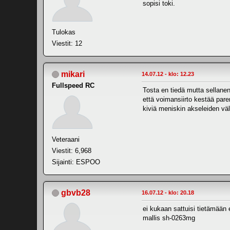
sopisi toki.
Tulokas
Viestit: 12
mikari
14.07.12 - klo: 12.23
Fullspeed RC
Tosta en tiedä mutta sellanen
että voimansiirto kestää par
kiviä meniskin akseleiden väliin
Veteraani
Viestit: 6,968
Sijainti: ESPOO
gbvb28
16.07.12 - klo: 20.18
ei kukaan sattuisi tietämään 
mallis sh-0263mg