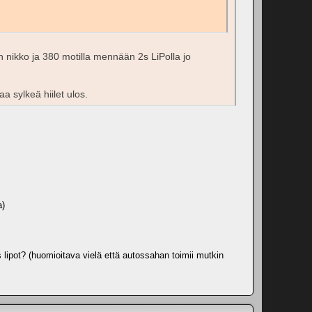
 nikko ja 380 motilla mennään 2s LiPolla jo
a sylkeä hiilet ulos.
a)
 lipot? (huomioitava vielä että autossahan toimii mutkin