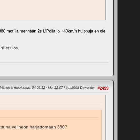
380 motilla mennään 2s LiPolla jo +40km/h huippuja en ole
iilet ulos.
Viimeisin muokkaus
: 04.08.12 - klo: 22.07 käyttäjältä Daworder
#2499
attuna velineon harjattomaan 380?