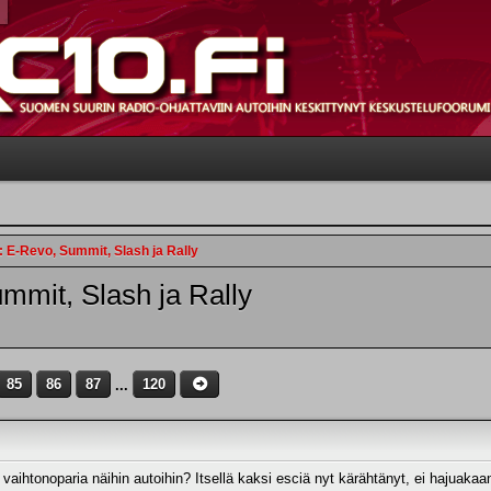
: E-Revo, Summit, Slash ja Rally
mmit, Slash ja Rally
85
86
87
...
120
vaihtonoparia näihin autoihin? Itsellä kaksi esciä nyt kärähtänyt, ei hajuaka