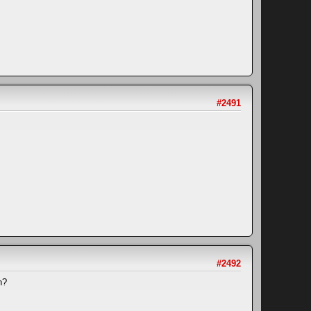
#2491
#2492
n?