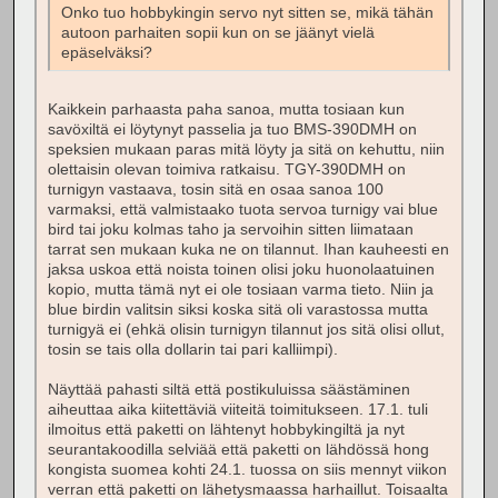
Onko tuo hobbykingin servo nyt sitten se, mikä tähän
autoon parhaiten sopii kun on se jäänyt vielä
epäselväksi?
Kaikkein parhaasta paha sanoa, mutta tosiaan kun
savöxiltä ei löytynyt passelia ja tuo BMS-390DMH on
speksien mukaan paras mitä löyty ja sitä on kehuttu, niin
olettaisin olevan toimiva ratkaisu. TGY-390DMH on
turnigyn vastaava, tosin sitä en osaa sanoa 100
varmaksi, että valmistaako tuota servoa turnigy vai blue
bird tai joku kolmas taho ja servoihin sitten liimataan
tarrat sen mukaan kuka ne on tilannut. Ihan kauheesti en
jaksa uskoa että noista toinen olisi joku huonolaatuinen
kopio, mutta tämä nyt ei ole tosiaan varma tieto. Niin ja
blue birdin valitsin siksi koska sitä oli varastossa mutta
turnigyä ei (ehkä olisin turnigyn tilannut jos sitä olisi ollut,
tosin se tais olla dollarin tai pari kalliimpi).
Näyttää pahasti siltä että postikuluissa säästäminen
aiheuttaa aika kiitettäviä viiteitä toimitukseen. 17.1. tuli
ilmoitus että paketti on lähtenyt hobbykingiltä ja nyt
seurantakoodilla selviää että paketti on lähdössä hong
kongista suomea kohti 24.1. tuossa on siis mennyt viikon
verran että paketti on lähetysmaassa harhaillut. Toisaalta