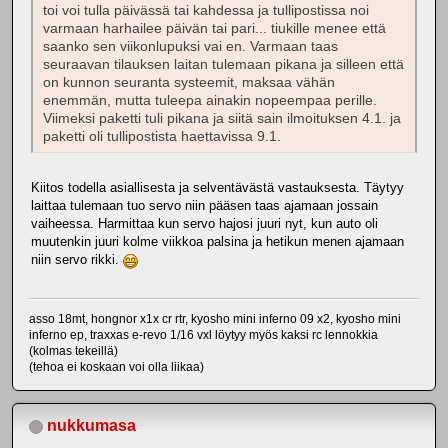
toi voi tulla päivässä tai kahdessa ja tullipostissa noi
varmaan harhailee päivän tai pari... tiukille menee että
saanko sen viikonlupuksi vai en. Varmaan taas
seuraavan tilauksen laitan tulemaan pikana ja silleen että
on kunnon seuranta systeemit, maksaa vähän
enemmän, mutta tuleepa ainakin nopeempaa perille.
Viimeksi paketti tuli pikana ja siitä sain ilmoituksen 4.1. ja
paketti oli tullipostista haettavissa 9.1.
Kiitos todella asiallisesta ja selventävästä vastauksesta. Täytyy
laittaa tulemaan tuo servo niin pääsen taas ajamaan jossain
vaiheessa. Harmittaa kun servo hajosi juuri nyt, kun auto oli
muutenkin juuri kolme viikkoa palsina ja hetikun menen ajamaan
niin servo rikki.
asso 18mt, hongnor x1x cr rtr, kyosho mini inferno 09 x2, kyosho mini
inferno ep, traxxas e-revo 1/16 vxl löytyy myös kaksi rc lennokkia
(kolmas tekeillä)
(tehoa ei koskaan voi olla liikaa)
nukkumasa