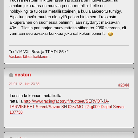
Tuossa nestorin linkittämässä savöxissa on muovirattaat, tai
ainakin joku ratas on muovia ja osa metallia. Itelle on
hobbykingiltä tulossa metallirattainen ja kuulalaakeroitu turnigy.
Eipä tuo savöx muuten ole kyllä pahan hintainen. Traxxasin
alkuperäinen on suomessa pahimmillaan näyttänyt maksavan
40e... Tilasin pari sarjaa muovirattaita siihen trx 2080 servoon, eli
varmaan seuraavaksi korkkaa joku sähkökomponentti
Trx 1/16 VXL Revo ja TT MT4 G3 x2
Vastaus lähes kaikkeen...
nestori
21.01.12 - klo: 23.38
#2344
Tuossa kokonaan metallisilla
rattailla:
http://www.racingfactory.fi/tuotteet/SERVOT-JA-
TARVIKKEET-Servot/Savox-SH-0257MG-22kg009-Digital-Servo-
107738