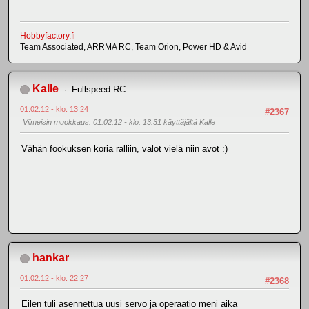
Hobbyfactory.fi
Team Associated, ARRMA RC, Team Orion, Power HD & Avid
Kalle
Fullspeed RC
01.02.12 - klo: 13.24
#2367
Viimeisin muokkaus
: 01.02.12 - klo: 13.31 käyttäjältä Kalle
Vähän fookuksen koria ralliin, valot vielä niin avot :)
hankar
01.02.12 - klo: 22.27
#2368
Eilen tuli asennettua uusi servo ja operaatio meni aika