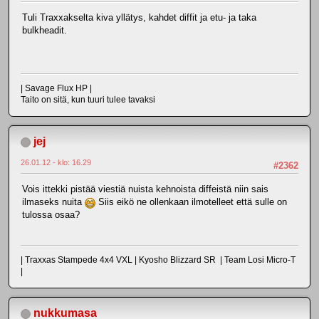
Tuli Traxxakselta kiva yllätys, kahdet diffit ja etu- ja taka
bulkheadit.
| Savage Flux HP |
Taito on sitä, kun tuuri tulee tavaksi
jej
26.01.12 - klo: 16.29
#2362
Vois ittekki pistää viestiä nuista kehnoista diffeistä niin sais
ilmaseks nuita
Siis eikö ne ollenkaan ilmotelleet että sulle on
tulossa osaa?
| Traxxas Stampede 4x4 VXL | Kyosho Blizzard SR | Team Losi Micro-T
|
nukkumasa