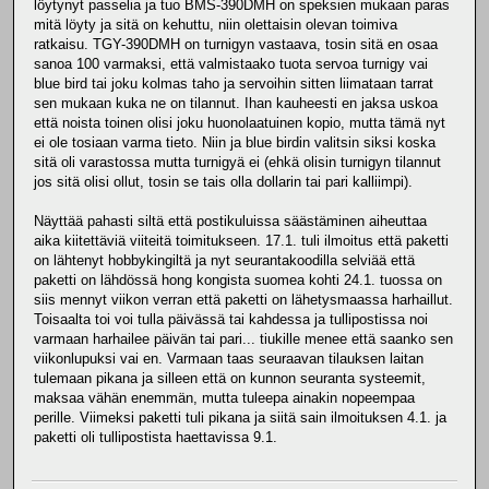
löytynyt passelia ja tuo BMS-390DMH on speksien mukaan paras
mitä löyty ja sitä on kehuttu, niin olettaisin olevan toimiva
ratkaisu. TGY-390DMH on turnigyn vastaava, tosin sitä en osaa
sanoa 100 varmaksi, että valmistaako tuota servoa turnigy vai
blue bird tai joku kolmas taho ja servoihin sitten liimataan tarrat
sen mukaan kuka ne on tilannut. Ihan kauheesti en jaksa uskoa
että noista toinen olisi joku huonolaatuinen kopio, mutta tämä nyt
ei ole tosiaan varma tieto. Niin ja blue birdin valitsin siksi koska
sitä oli varastossa mutta turnigyä ei (ehkä olisin turnigyn tilannut
jos sitä olisi ollut, tosin se tais olla dollarin tai pari kalliimpi).
Näyttää pahasti siltä että postikuluissa säästäminen aiheuttaa
aika kiitettäviä viiteitä toimitukseen. 17.1. tuli ilmoitus että paketti
on lähtenyt hobbykingiltä ja nyt seurantakoodilla selviää että
paketti on lähdössä hong kongista suomea kohti 24.1. tuossa on
siis mennyt viikon verran että paketti on lähetysmaassa harhaillut.
Toisaalta toi voi tulla päivässä tai kahdessa ja tullipostissa noi
varmaan harhailee päivän tai pari... tiukille menee että saanko sen
viikonlupuksi vai en. Varmaan taas seuraavan tilauksen laitan
tulemaan pikana ja silleen että on kunnon seuranta systeemit,
maksaa vähän enemmän, mutta tuleepa ainakin nopeempaa
perille. Viimeksi paketti tuli pikana ja siitä sain ilmoituksen 4.1. ja
paketti oli tullipostista haettavissa 9.1.