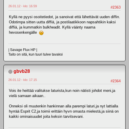
26.01.12 - klo: 16.59
#2363
Kyllä ne pyysi osoitetiedot, ja sanoivat että lähettävät uuden diffin.
Odotimpa sitten uutta diffiä, ja postilaatikkoon napsahtikin kaksi
diffiä, ja kummatkin bulkheadit. Kyllä väänty naama
hevosenkengälle
| Savage Flux HP |
Taito on sitä, kun tuuri tulee tavaksi
gbvb28
26.01.12 - klo: 17.15
#2364
Vois ite heittää valitukse laturista,kun noin nätisti johdot meni,ja
vielä samaan aikaan..
Onneksi oli muutenkin hankinnan alla parempi laturi,ja nyt lattialla
hyrrää Esprit C2,ja toimii erittäin hyvn omasta mielestä,ja siinä on
kaikki ominaisuudet joita keksin tarvitsevani.