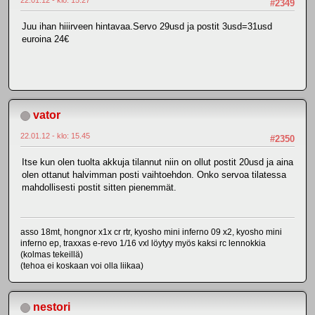
22.01.12 - klo: 15.27
#2349
Juu ihan hiiirveen hintavaa.Servo 29usd ja postit 3usd=31usd
euroina 24€
vator
22.01.12 - klo: 15.45
#2350
Itse kun olen tuolta akkuja tilannut niin on ollut postit 20usd ja aina
olen ottanut halvimman posti vaihtoehdon. Onko servoa tilatessa
mahdollisesti postit sitten pienemmät.
asso 18mt, hongnor x1x cr rtr, kyosho mini inferno 09 x2, kyosho mini
inferno ep, traxxas e-revo 1/16 vxl löytyy myös kaksi rc lennokkia
(kolmas tekeillä)
(tehoa ei koskaan voi olla liikaa)
nestori