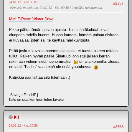
24.01.12 - klo: 00.07
#2357
Viimeisin muokkaus
: 24.01.12 - klo: 00.19 käyttäjältä nukkumasa
Mini E-Revo: Winter Drive
Pikku pätkä tämän päivän ajoista. Tosin lähtökohdat olivat
alunperin todella huonot. Huono kamera, hämärä painaa niskaan,
ei kuvaajaa, joten sai ite käyttää mielikuvitusta.
Pitää joskus kuvailla paremmalla ajalla, ei tuosta oikeen mitään
tullut. Kaiken hyvän päälle Sinätuubi onnistui jälleen kerran
räkimään videon vielä huonommaksi
omalla koneella, alussa
on vielä "Fadea" vaan eipä ole enää youtubessa
Kritiikkiä saa laittaa silti tulemaan :)
| Savage Flux HP |
Taito on sitä, kun tuuri tulee tavaksi
jej
24.01.12 - klo: 20.58
#2358