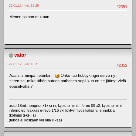
22.01.12 - klo: 16.28
#2351
Menee painon mukaan.
vator
22.01.12 - klo: 16.31
#2352
Aaa siis niinpä tietenkin.
Onko tuo hobbykingin servo nyt
sitten se, mikä tähän autoon parhaiten sopii kun on se jäänyt vielä
epäselväksi?
asso 18mt, hongnor x1x cr rtr, kyosho mini inferno 09 x2, kyosho mini
inferno ep, traxxas e-revo 1/16 vxl löytyy myös kaksi rc lennokkia
(kolmas tekeillä)
(tehoa ei koskaan voi olla liikaa)