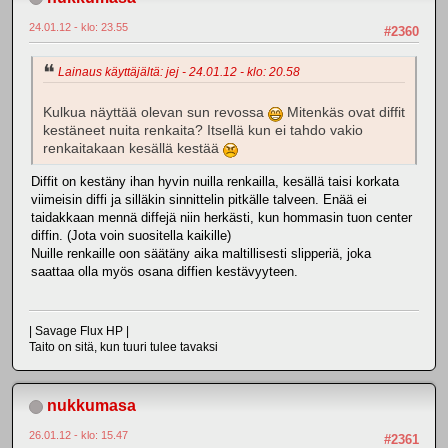
24.01.12 - klo: 23.55
#2360
Lainaus käyttäjältä: jej - 24.01.12 - klo: 20.58
Kulkua näyttää olevan sun revossa
Mitenkäs ovat diffit
kestäneet nuita renkaita? Itsellä kun ei tahdo vakio
renkaitakaan kesällä kestää
Diffit on kestäny ihan hyvin nuilla renkailla, kesällä taisi korkata
viimeisin diffi ja silläkin sinnittelin pitkälle talveen. Enää ei
taidakkaan mennä diffejä niin herkästi, kun hommasin tuon center
diffin. (Jota voin suositella kaikille)
Nuille renkaille oon säätäny aika maltillisesti slipperiä, joka
saattaa olla myös osana diffien kestävyyteen.
| Savage Flux HP |
Taito on sitä, kun tuuri tulee tavaksi
nukkumasa
26.01.12 - klo: 15.47
#2361