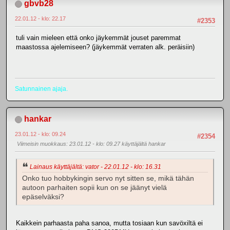
gbvb28
22.01.12 - klo: 22.17
#2353
tuli vain mieleen että onko jäykemmät jouset paremmat
maastossa ajelemiseen? (jäykemmät verraten alk. peräisiin)
Satunnainen ajaja.
hankar
23.01.12 - klo: 09.24
#2354
Viimeisin muokkaus
: 23.01.12 - klo: 09.27 käyttäjältä hankar
Lainaus käyttäjältä: vator - 22.01.12 - klo: 16.31
Onko tuo hobbykingin servo nyt sitten se, mikä tähän
autoon parhaiten sopii kun on se jäänyt vielä
epäselväksi?
Kaikkein parhaasta paha sanoa, mutta tosiaan kun savöxiltä ei