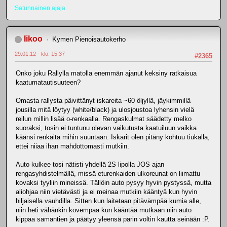
Satunnainen ajaja.
Iikoo
Kymen Pienoisautokerho
29.01.12 - klo: 15.37
#2365
Onko joku Rallylla matolla enemmän ajanut keksiny ratkaisua
kaatumatautisuuteen?
Omasta rallysta päivittänyt iskareita ~60 öljyllä, jäykimmillä
jousilla mitä löytyy (white/black) ja ulosjoustoa lyhensin vielä
reilun millin lisää o-renkaalla. Rengaskulmat säädetty melko
suoraksi, tosin ei tuntunu olevan vaikutusta kaatuiluun vaikka
käänsi renkaita mihin suuntaan. Iskarit olen pitäny kohtuu tiukalla,
ettei niiaa ihan mahdottomasti mutkiin.
Auto kulkee tosi nätisti yhdellä 2S lipolla JOS ajan
rengasyhdistelmällä, missä eturenkaiden ulkoreunat on liimattu
kovaksi tyyliin mineissä. Tällöin auto pysyy hyvin pystyssä, mutta
aliohjaa niin vietävästi ja ei meinaa mutkiin kääntyä kun hyvin
hiljaisella vauhdilla. Sitten kun laitetaan pitävämpää kumia alle,
niin heti vähänkin kovempaa kun kääntää mutkaan niin auto
kippaa samantien ja päätyy yleensä parin voltin kautta seinään :P.