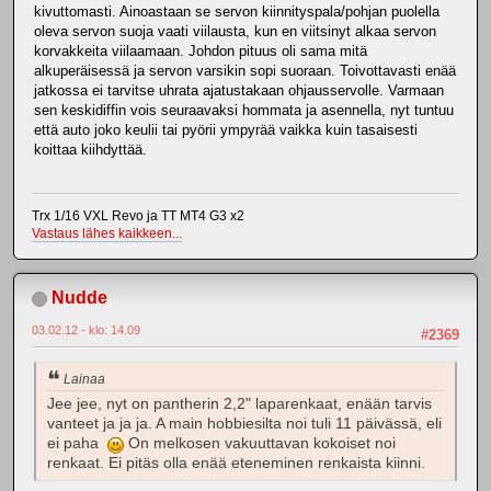
kivuttomasti. Ainoastaan se servon kiinnityspala/pohjan puolella
oleva servon suoja vaati viilausta, kun en viitsinyt alkaa servon
korvakkeita viilaamaan. Johdon pituus oli sama mitä
alkuperäisessä ja servon varsikin sopi suoraan. Toivottavasti enää
jatkossa ei tarvitse uhrata ajatustakaan ohjausservolle. Varmaan
sen keskidiffin vois seuraavaksi hommata ja asennella, nyt tuntuu
että auto joko keulii tai pyörii ympyrää vaikka kuin tasaisesti
koittaa kiihdyttää.
Trx 1/16 VXL Revo ja TT MT4 G3 x2
Vastaus lähes kaikkeen...
Nudde
03.02.12 - klo: 14.09
#2369
Lainaa
Jee jee, nyt on pantherin 2,2" laparenkaat, enään tarvis
vanteet ja ja ja. A main hobbiesilta noi tuli 11 päivässä, eli
ei paha
On melkosen vakuuttavan kokoiset noi
renkaat. Ei pitäs olla enää eteneminen renkaista kiinni.