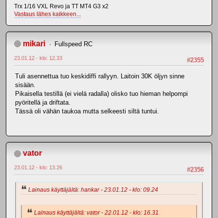
Trx 1/16 VXL Revo ja TT MT4 G3 x2
Vastaus lähes kaikkeen...
mikari
Fullspeed RC
23.01.12 - klo: 12.33
#2355
Tuli asennettua tuo keskidiffi rallyyn. Laitoin 30K öljyn sinne
sisään.
Pikaisella testillä (ei vielä radalla) olisko tuo hieman helpompi
pyöritellä ja driftata.
Tässä oli vähän taukoa mutta selkeesti siltä tuntui.
vator
23.01.12 - klo: 13.26
#2356
Lainaus käyttäjältä: hankar - 23.01.12 - klo: 09.24
Lainaus käyttäjältä: vator - 22.01.12 - klo: 16.31