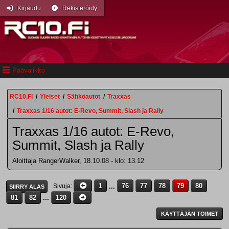
Kirjaudu
Rekisteröidy
Päävalikko
RC10.FI
/
Yleiset
/
Sähköautot
/
Traxxas
/
Traxxas 1/16 autot: E-Revo, Summit, Slash ja Rally
Traxxas 1/16 autot: E-Revo,
Summit, Slash ja Rally
Aloittaja RangerWalker, 18.10.08 - klo: 13.12
1
...
76
77
78
79
80
Sivuja
SIIRRY ALAS
81
82
...
120
KÄYTTÄJÄN TOIMET