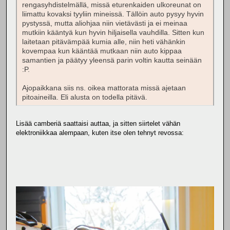
rengasyhdistelmällä, missä eturenkaiden ulkoreunat on
liimattu kovaksi tyyliin mineissä. Tällöin auto pysyy hyvin
pystyssä, mutta aliohjaa niin vietävästi ja ei meinaa
mutkiin kääntyä kun hyvin hiljaisella vauhdilla. Sitten kun
laitetaan pitävämpää kumia alle, niin heti vähänkin
kovempaa kun kääntää mutkaan niin auto kippaa
samantien ja päätyy yleensä parin voltin kautta seinään
:P.
Ajopaikkana siis ns. oikea mattorata missä ajetaan
pitoaineilla. Eli alusta on todella pitävä.
Lisää camberiä saattaisi auttaa, ja sitten siirtelet vähän
elektroniikkaa alempaan, kuten itse olen tehnyt revossa: