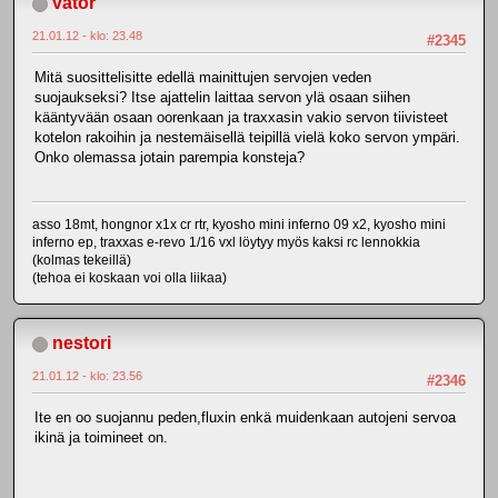
vator
21.01.12 - klo: 23.48
#2345
Mitä suosittelisitte edellä mainittujen servojen veden
suojaukseksi? Itse ajattelin laittaa servon ylä osaan siihen
kääntyvään osaan oorenkaan ja traxxasin vakio servon tiivisteet
kotelon rakoihin ja nestemäisellä teipillä vielä koko servon ympäri.
Onko olemassa jotain parempia konsteja?
asso 18mt, hongnor x1x cr rtr, kyosho mini inferno 09 x2, kyosho mini
inferno ep, traxxas e-revo 1/16 vxl löytyy myös kaksi rc lennokkia
(kolmas tekeillä)
(tehoa ei koskaan voi olla liikaa)
nestori
21.01.12 - klo: 23.56
#2346
Ite en oo suojannu peden,fluxin enkä muidenkaan autojeni servoa
ikinä ja toimineet on.