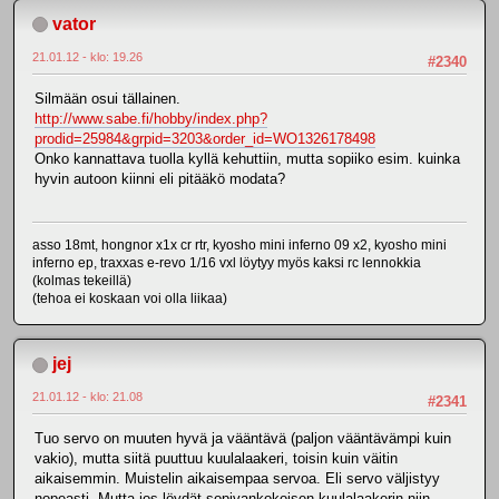
vator
21.01.12 - klo: 19.26
#2340
Silmään osui tällainen.
http://www.sabe.fi/hobby/index.php?
prodid=25984&grpid=3203&order_id=WO1326178498
Onko kannattava tuolla kyllä kehuttiin, mutta sopiiko esim. kuinka
hyvin autoon kiinni eli pitääkö modata?
asso 18mt, hongnor x1x cr rtr, kyosho mini inferno 09 x2, kyosho mini
inferno ep, traxxas e-revo 1/16 vxl löytyy myös kaksi rc lennokkia
(kolmas tekeillä)
(tehoa ei koskaan voi olla liikaa)
jej
21.01.12 - klo: 21.08
#2341
Tuo servo on muuten hyvä ja vääntävä (paljon vääntävämpi kuin
vakio), mutta siitä puuttuu kuulalaakeri, toisin kuin väitin
aikaisemmin. Muistelin aikaisempaa servoa. Eli servo väljistyy
nopeasti. Mutta jos löydät sopivankokoisen kuulalaakerin niin