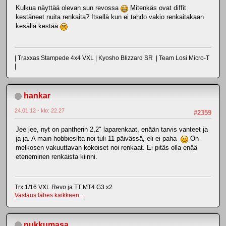
Kulkua näyttää olevan sun revossa
Mitenkäs ovat diffit
kestäneet nuita renkaita? Itsellä kun ei tahdo vakio renkaitakaan
kesällä kestää
| Traxxas Stampede 4x4 VXL | Kyosho Blizzard SR | Team Losi Micro-T
|
hankar
24.01.12 - klo: 22.27
#2359
Jee jee, nyt on pantherin 2,2" laparenkaat, enään tarvis vanteet ja
ja ja. A main hobbiesilta noi tuli 11 päivässä, eli ei paha
On
melkosen vakuuttavan kokoiset noi renkaat. Ei pitäs olla enää
eteneminen renkaista kiinni.
Trx 1/16 VXL Revo ja TT MT4 G3 x2
Vastaus lähes kaikkeen...
nukkumasa