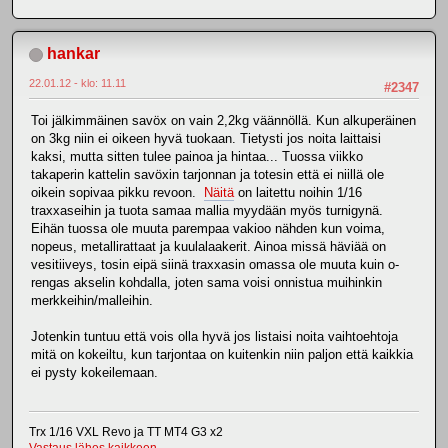
hankar
22.01.12 - klo: 11.11
#2347
Toi jälkimmäinen savöx on vain 2,2kg väännöllä. Kun alkuperäinen
on 3kg niin ei oikeen hyvä tuokaan. Tietysti jos noita laittaisi
kaksi, mutta sitten tulee painoa ja hintaa... Tuossa viikko
takaperin kattelin savöxin tarjonnan ja totesin että ei niillä ole
oikein sopivaa pikku revoon.
Näitä
on laitettu noihin 1/16
traxxaseihin ja tuota samaa mallia myydään myös turnigynä.
Eihän tuossa ole muuta parempaa vakioo nähden kun voima,
nopeus, metallirattaat ja kuulalaakerit. Ainoa missä häviää on
vesitiiveys, tosin eipä siinä traxxasin omassa ole muuta kuin o-
rengas akselin kohdalla, joten sama voisi onnistua muihinkin
merkkeihin/malleihin.
Jotenkin tuntuu että vois olla hyvä jos listaisi noita vaihtoehtoja
mitä on kokeiltu, kun tarjontaa on kuitenkin niin paljon että kaikkia
ei pysty kokeilemaan.
Trx 1/16 VXL Revo ja TT MT4 G3 x2