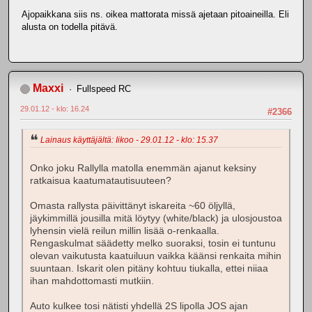
Ajopaikkana siis ns. oikea mattorata missä ajetaan pitoaineilla. Eli
alusta on todella pitävä.
Maxxi
Fullspeed RC
29.01.12 - klo: 16.24
#2366
Lainaus käyttäjältä: Iikoo - 29.01.12 - klo: 15.37
Onko joku Rallylla matolla enemmän ajanut keksiny
ratkaisua kaatumatautisuuteen?
Omasta rallysta päivittänyt iskareita ~60 öljyllä,
jäykimmillä jousilla mitä löytyy (white/black) ja ulosjoustoa
lyhensin vielä reilun millin lisää o-renkaalla.
Rengaskulmat säädetty melko suoraksi, tosin ei tuntunu
olevan vaikutusta kaatuiluun vaikka käänsi renkaita mihin
suuntaan. Iskarit olen pitäny kohtuu tiukalla, ettei niiaa
ihan mahdottomasti mutkiin.
Auto kulkee tosi nätisti yhdellä 2S lipolla JOS ajan