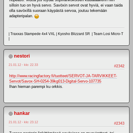
silloin tuo on hyvä servo. Savöxin servot ovat hyviä, ei vaan taida
olla savöxillä suoraan käypästä servoa, joutuu tekemään
adapteripalan.
| Traxxas Stampede 4x4 VXL | Kyosho Blizzard SR | Team Losi Micro-T
|
nestori
21.01.12 - klo: 22.33
#2342
http://www.racingfactory.fi/tuotteet/SERVOT-JA-TARVIKKEET-
Servot/Savox-SH-0254-39kg013-Digital-Servo-107735
Ihan hieman parempi ku orkkis.
hankar
21.01.12 - klo: 23.12
#2343