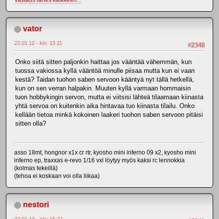
Vastaus lähes kaikkeen...
vator
22.01.12 - klo: 13.11
#2348
Onko siitä sitten paljonkin haittaa jos vääntää vähemmän, kun
tuossa vakiossa kyllä vääntöä minulle piisaa mutta kun ei vaan
kestä? Taidan tuohon saben servoon kääntyä nyt tällä hetkellä,
kun on sen verran halpakin. Muuten kyllä varmaan hommaisin
tuon hobbykingin servon, mutta ei viitsisi lähteä tilaamaan kiinasta
yhtä servoa on kuitenkin aika hintavaa tuo kiinasta tilailu. Onko
kellään tietoa minkä kokoinen laakeri tuohon saben servoon pitäisi
sitten olla?
asso 18mt, hongnor x1x cr rtr, kyosho mini inferno 09 x2, kyosho mini
inferno ep, traxxas e-revo 1/16 vxl löytyy myös kaksi rc lennokkia
(kolmas tekeillä)
(tehoa ei koskaan voi olla liikaa)
nestori