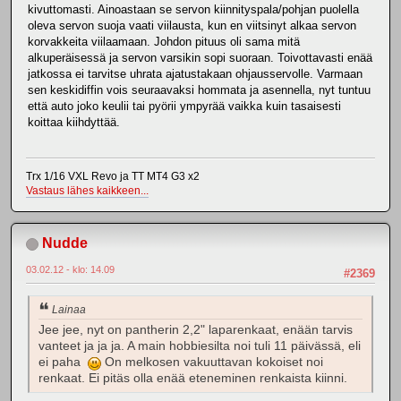
kivuttomasti. Ainoastaan se servon kiinnityspala/pohjan puolella
oleva servon suoja vaati viilausta, kun en viitsinyt alkaa servon
korvakkeita viilaamaan. Johdon pituus oli sama mitä
alkuperäisessä ja servon varsikin sopi suoraan. Toivottavasti enää
jatkossa ei tarvitse uhrata ajatustakaan ohjausservolle. Varmaan
sen keskidiffin vois seuraavaksi hommata ja asennella, nyt tuntuu
että auto joko keulii tai pyörii ympyrää vaikka kuin tasaisesti
koittaa kiihdyttää.
Trx 1/16 VXL Revo ja TT MT4 G3 x2
Vastaus lähes kaikkeen...
Nudde
03.02.12 - klo: 14.09
#2369
Lainaa
Jee jee, nyt on pantherin 2,2" laparenkaat, enään tarvis
vanteet ja ja ja. A main hobbiesilta noi tuli 11 päivässä, eli
ei paha
On melkosen vakuuttavan kokoiset noi
renkaat. Ei pitäs olla enää eteneminen renkaista kiinni.