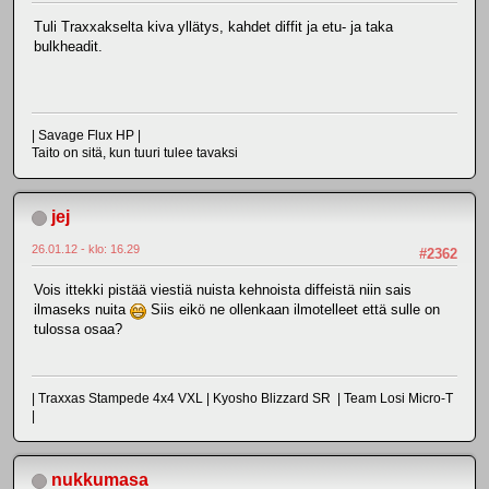
Tuli Traxxakselta kiva yllätys, kahdet diffit ja etu- ja taka
bulkheadit.
| Savage Flux HP |
Taito on sitä, kun tuuri tulee tavaksi
jej
26.01.12 - klo: 16.29
#2362
Vois ittekki pistää viestiä nuista kehnoista diffeistä niin sais
ilmaseks nuita
Siis eikö ne ollenkaan ilmotelleet että sulle on
tulossa osaa?
| Traxxas Stampede 4x4 VXL | Kyosho Blizzard SR | Team Losi Micro-T
|
nukkumasa