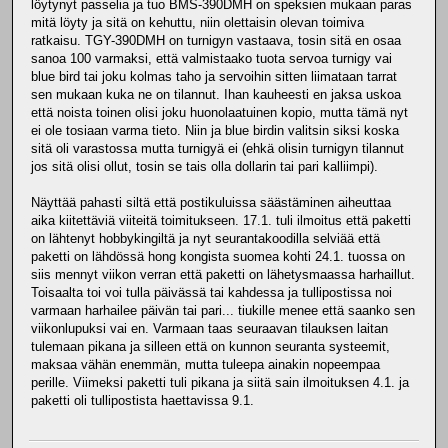
löytynyt passelia ja tuo BMS-390DMH on speksien mukaan paras
mitä löyty ja sitä on kehuttu, niin olettaisin olevan toimiva
ratkaisu. TGY-390DMH on turnigyn vastaava, tosin sitä en osaa
sanoa 100 varmaksi, että valmistaako tuota servoa turnigy vai
blue bird tai joku kolmas taho ja servoihin sitten liimataan tarrat
sen mukaan kuka ne on tilannut. Ihan kauheesti en jaksa uskoa
että noista toinen olisi joku huonolaatuinen kopio, mutta tämä nyt
ei ole tosiaan varma tieto. Niin ja blue birdin valitsin siksi koska
sitä oli varastossa mutta turnigyä ei (ehkä olisin turnigyn tilannut
jos sitä olisi ollut, tosin se tais olla dollarin tai pari kalliimpi).
Näyttää pahasti siltä että postikuluissa säästäminen aiheuttaa
aika kiitettäviä viiteitä toimitukseen. 17.1. tuli ilmoitus että paketti
on lähtenyt hobbykingiltä ja nyt seurantakoodilla selviää että
paketti on lähdössä hong kongista suomea kohti 24.1. tuossa on
siis mennyt viikon verran että paketti on lähetysmaassa harhaillut.
Toisaalta toi voi tulla päivässä tai kahdessa ja tullipostissa noi
varmaan harhailee päivän tai pari... tiukille menee että saanko sen
viikonlupuksi vai en. Varmaan taas seuraavan tilauksen laitan
tulemaan pikana ja silleen että on kunnon seuranta systeemit,
maksaa vähän enemmän, mutta tuleepa ainakin nopeempaa
perille. Viimeksi paketti tuli pikana ja siitä sain ilmoituksen 4.1. ja
paketti oli tullipostista haettavissa 9.1.