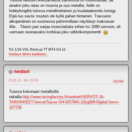
Tuossa nestorin linkittämässä savöxissa on muovirattaat, tai
ainakin joku ratas on muovia ja osa metallia. Itelle on
hobbykingiltä tulossa metallirattainen ja kuulalaakeroitu turnigy.
Eipä tuo savöx muuten ole kyllä pahan hintainen. Traxxasin
alkuperäinen on suomessa pahimmillaan näyttänyt maksavan
40e... Tilasin pari sarjaa muovirattaita siihen trx 2080 servoon, eli
varmaan seuraavaksi korkkaa joku sähkökomponentti
Trx 1/16 VXL Revo ja TT MT4 G3 x2
Vastaus lähes kaikkeen...
nestori
21.01.12 - klo: 23.38
#2344
Tuossa kokonaan metallisilla
rattailla:
http://www.racingfactory.fi/tuotteet/SERVOT-JA-
TARVIKKEET-Servot/Savox-SH-0257MG-22kg009-Digital-Servo-
107738