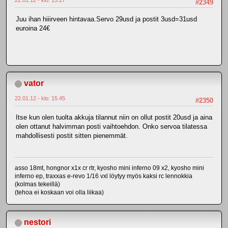
22.01.12 - klo: 15.27
#2349
Juu ihan hiiirveen hintavaa.Servo 29usd ja postit 3usd=31usd
euroina 24€
vator
22.01.12 - klo: 15.45
#2350
Itse kun olen tuolta akkuja tilannut niin on ollut postit 20usd ja aina
olen ottanut halvimman posti vaihtoehdon. Onko servoa tilatessa
mahdollisesti postit sitten pienemmät.
asso 18mt, hongnor x1x cr rtr, kyosho mini inferno 09 x2, kyosho mini
inferno ep, traxxas e-revo 1/16 vxl löytyy myös kaksi rc lennokkia
(kolmas tekeillä)
(tehoa ei koskaan voi olla liikaa)
nestori