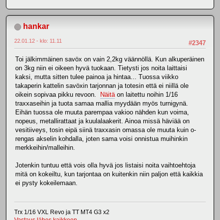
hankar
22.01.12 - klo: 11.11
#2347
Toi jälkimmäinen savöx on vain 2,2kg väännöllä. Kun alkuperäinen
on 3kg niin ei oikeen hyvä tuokaan. Tietysti jos noita laittaisi
kaksi, mutta sitten tulee painoa ja hintaa... Tuossa viikko
takaperin kattelin savöxin tarjonnan ja totesin että ei niillä ole
oikein sopivaa pikku revoon.
Näitä
on laitettu noihin 1/16
traxxaseihin ja tuota samaa mallia myydään myös turnigynä.
Eihän tuossa ole muuta parempaa vakioo nähden kun voima,
nopeus, metallirattaat ja kuulalaakerit. Ainoa missä häviää on
vesitiiveys, tosin eipä siinä traxxasin omassa ole muuta kuin o-
rengas akselin kohdalla, joten sama voisi onnistua muihinkin
merkkeihin/malleihin.
Jotenkin tuntuu että vois olla hyvä jos listaisi noita vaihtoehtoja
mitä on kokeiltu, kun tarjontaa on kuitenkin niin paljon että kaikkia
ei pysty kokeilemaan.
Trx 1/16 VXL Revo ja TT MT4 G3 x2