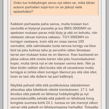
Onko tuo hobbykingin servo nyt sitten se, mikä tähän
autoon parhaiten sopii kun on se jäänyt vielä
epäselväksi?
Kaikkein parhaasta paha sanoa, mutta tosiaan kun
savöxiltä ei löytynyt passelia ja tuo BMS-390DMH on
speksien mukaan paras mitä löyty ja sitä on kehuttu, niin
olettaisin olevan toimiva ratkaisu. TGY-390DMH on
turnigyn vastaava, tosin sitä en osaa sanoa 100
varmaksi, että valmistaako tuota servoa turnigy vai blue
bird tai joku kolmas taho ja servoihin sitten liimataan
tarrat sen mukaan kuka ne on tilannut. Ihan kauheesti en
jaksa uskoa että noista toinen olisi joku huonolaatuinen
kopio, mutta tämä nyt ei ole tosiaan varma tieto. Niin ja
blue birdin valitsin siksi koska sitä oli varastossa mutta
turnigyä ei (ehkä olisin turnigyn tilannut jos sitä olisi ollut,
tosin se tais olla dollarin tai pari kalliimpi).
Näyttää pahasti siltä että postikuluissa säästäminen
aiheuttaa aika kiitettäviä viiteitä toimitukseen. 17.1. tuli
ilmoitus että paketti on lähtenyt hobbykingiltä ja nyt
seurantakoodilla selviää että paketti on lähdössä hong
kongista suomea kohti 24.1. tuossa on siis mennyt viikon
verran että paketti on lähetysmaassa harhaillut. Toisaalta