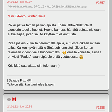
24.01.12 - klo: 00.07
#2357
Viimeisin muokkaus
: 24.01.12 - klo: 00.19 käyttäjältä nukkumasa
Mini E-Revo: Winter Drive
Pikku pätkä tämän päivän ajoista. Tosin lähtökohdat olivat
alunperin todella huonot. Huono kamera, hämärä painaa niskaan,
ei kuvaajaa, joten sai ite käyttää mielikuvitusta.
Pitää joskus kuvailla paremmalla ajalla, ei tuosta oikeen mitään
tullut. Kaiken hyvän päälle Sinätuubi onnistui jälleen kerran
räkimään videon vielä huonommaksi
omalla koneella, alussa
on vielä "Fadea" vaan eipä ole enää youtubessa
Kritiikkiä saa laittaa silti tulemaan :)
| Savage Flux HP |
Taito on sitä, kun tuuri tulee tavaksi
jej
24.01.12 - klo: 20.58
#2358