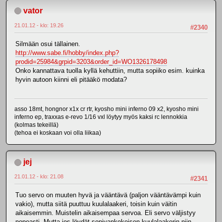
vator
21.01.12 - klo: 19.26
#2340
Silmään osui tällainen.
http://www.sabe.fi/hobby/index.php?
prodid=25984&grpid=3203&order_id=WO1326178498
Onko kannattava tuolla kyllä kehuttiin, mutta sopiiko esim. kuinka
hyvin autoon kiinni eli pitääkö modata?
asso 18mt, hongnor x1x cr rtr, kyosho mini inferno 09 x2, kyosho mini
inferno ep, traxxas e-revo 1/16 vxl löytyy myös kaksi rc lennokkia
(kolmas tekeillä)
(tehoa ei koskaan voi olla liikaa)
jej
21.01.12 - klo: 21.08
#2341
Tuo servo on muuten hyvä ja vääntävä (paljon vääntävämpi kuin
vakio), mutta siitä puuttuu kuulalaakeri, toisin kuin väitin
aikaisemmin. Muistelin aikaisempaa servoa. Eli servo väljistyy
nopeasti. Mutta jos löydät sopivankokoisen kuulalaakerin niin