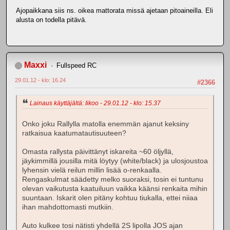
Ajopaikkana siis ns. oikea mattorata missä ajetaan pitoaineilla. Eli
alusta on todella pitävä.
Maxxi
Fullspeed RC
29.01.12 - klo: 16.24
#2366
Lainaus käyttäjältä: Iikoo - 29.01.12 - klo: 15.37
Onko joku Rallylla matolla enemmän ajanut keksiny
ratkaisua kaatumatautisuuteen?
Omasta rallysta päivittänyt iskareita ~60 öljyllä,
jäykimmillä jousilla mitä löytyy (white/black) ja ulosjoustoa
lyhensin vielä reilun millin lisää o-renkaalla.
Rengaskulmat säädetty melko suoraksi, tosin ei tuntunu
olevan vaikutusta kaatuiluun vaikka käänsi renkaita mihin
suuntaan. Iskarit olen pitäny kohtuu tiukalla, ettei niiaa
ihan mahdottomasti mutkiin.
Auto kulkee tosi nätisti yhdellä 2S lipolla JOS ajan