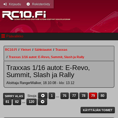
Kirjaudu
Rekisteröidy
Päävalikko
RC10.FI
/
Yleiset
/
Sähköautot
/
Traxxas
/
Traxxas 1/16 autot: E-Revo, Summit, Slash ja Rally
Traxxas 1/16 autot: E-Revo,
Summit, Slash ja Rally
Aloittaja RangerWalker, 18.10.08 - klo: 13.12
1
...
76
77
78
79
80
Sivuja
SIIRRY ALAS
81
82
...
120
KÄYTTÄJÄN TOIMET