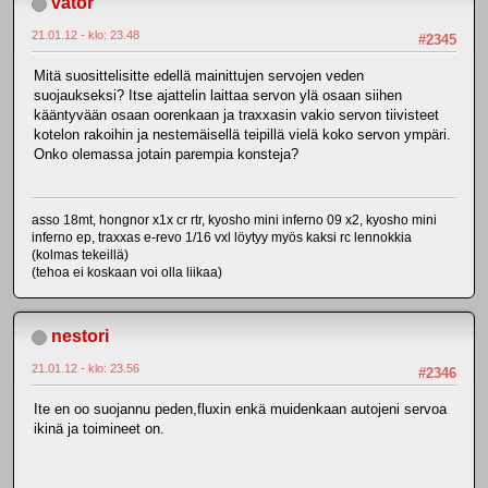
vator
21.01.12 - klo: 23.48
#2345
Mitä suosittelisitte edellä mainittujen servojen veden
suojaukseksi? Itse ajattelin laittaa servon ylä osaan siihen
kääntyvään osaan oorenkaan ja traxxasin vakio servon tiivisteet
kotelon rakoihin ja nestemäisellä teipillä vielä koko servon ympäri.
Onko olemassa jotain parempia konsteja?
asso 18mt, hongnor x1x cr rtr, kyosho mini inferno 09 x2, kyosho mini
inferno ep, traxxas e-revo 1/16 vxl löytyy myös kaksi rc lennokkia
(kolmas tekeillä)
(tehoa ei koskaan voi olla liikaa)
nestori
21.01.12 - klo: 23.56
#2346
Ite en oo suojannu peden,fluxin enkä muidenkaan autojeni servoa
ikinä ja toimineet on.