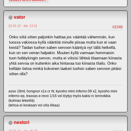
Vastaus lähes kaikkeen...
vator
22.01.12 - klo: 13.11
#2348
Onko siitä sitten paljonkin haittaa jos vääntää vähemmän, kun
tuossa vakiossa kyllä vääntöä minulle piisaa mutta kun ei vaan
kestä? Taidan tuohon saben servoon kääntyä nyt tällä hetkellä,
kun on sen verran halpakin. Muuten kyllä varmaan hommaisin
tuon hobbykingin servon, mutta ei viitsisi lähteä tilaamaan kiinasta
yhtä servoa on kuitenkin aika hintavaa tuo kiinasta tilailu. Onko
kellään tietoa minkä kokoinen laakeri tuohon saben servoon pitäisi
sitten olla?
asso 18mt, hongnor x1x cr rtr, kyosho mini inferno 09 x2, kyosho mini
inferno ep, traxxas e-revo 1/16 vxl löytyy myös kaksi rc lennokkia
(kolmas tekeillä)
(tehoa ei koskaan voi olla liikaa)
nestori