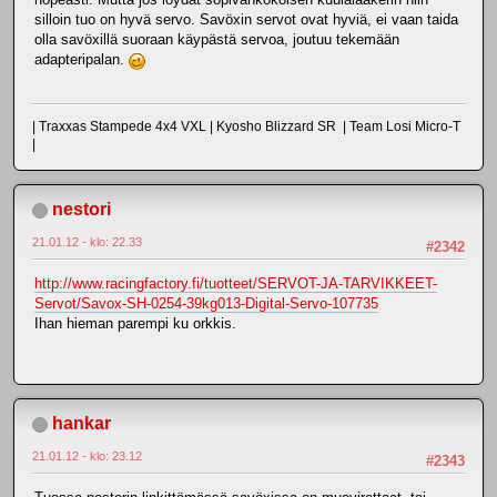
silloin tuo on hyvä servo. Savöxin servot ovat hyviä, ei vaan taida
olla savöxillä suoraan käypästä servoa, joutuu tekemään
adapteripalan.
| Traxxas Stampede 4x4 VXL | Kyosho Blizzard SR | Team Losi Micro-T
|
nestori
21.01.12 - klo: 22.33
#2342
http://www.racingfactory.fi/tuotteet/SERVOT-JA-TARVIKKEET-
Servot/Savox-SH-0254-39kg013-Digital-Servo-107735
Ihan hieman parempi ku orkkis.
hankar
21.01.12 - klo: 23.12
#2343