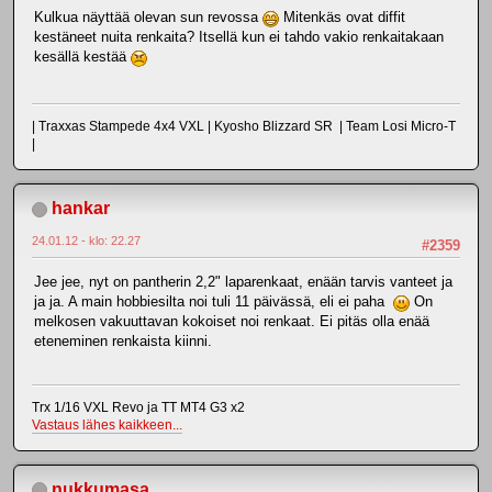
Kulkua näyttää olevan sun revossa
Mitenkäs ovat diffit
kestäneet nuita renkaita? Itsellä kun ei tahdo vakio renkaitakaan
kesällä kestää
| Traxxas Stampede 4x4 VXL | Kyosho Blizzard SR | Team Losi Micro-T
|
hankar
24.01.12 - klo: 22.27
#2359
Jee jee, nyt on pantherin 2,2" laparenkaat, enään tarvis vanteet ja
ja ja. A main hobbiesilta noi tuli 11 päivässä, eli ei paha
On
melkosen vakuuttavan kokoiset noi renkaat. Ei pitäs olla enää
eteneminen renkaista kiinni.
Trx 1/16 VXL Revo ja TT MT4 G3 x2
Vastaus lähes kaikkeen...
nukkumasa