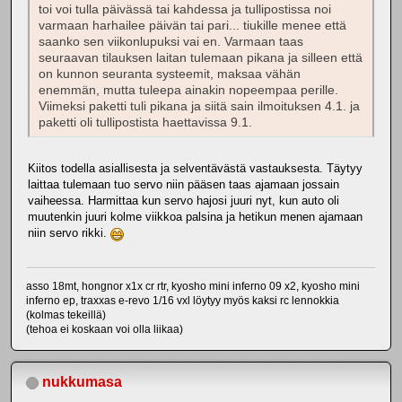
toi voi tulla päivässä tai kahdessa ja tullipostissa noi
varmaan harhailee päivän tai pari... tiukille menee että
saanko sen viikonlupuksi vai en. Varmaan taas
seuraavan tilauksen laitan tulemaan pikana ja silleen että
on kunnon seuranta systeemit, maksaa vähän
enemmän, mutta tuleepa ainakin nopeempaa perille.
Viimeksi paketti tuli pikana ja siitä sain ilmoituksen 4.1. ja
paketti oli tullipostista haettavissa 9.1.
Kiitos todella asiallisesta ja selventävästä vastauksesta. Täytyy
laittaa tulemaan tuo servo niin pääsen taas ajamaan jossain
vaiheessa. Harmittaa kun servo hajosi juuri nyt, kun auto oli
muutenkin juuri kolme viikkoa palsina ja hetikun menen ajamaan
niin servo rikki.
asso 18mt, hongnor x1x cr rtr, kyosho mini inferno 09 x2, kyosho mini
inferno ep, traxxas e-revo 1/16 vxl löytyy myös kaksi rc lennokkia
(kolmas tekeillä)
(tehoa ei koskaan voi olla liikaa)
nukkumasa