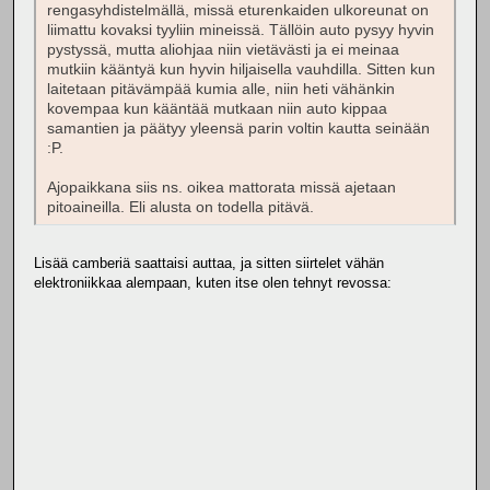
rengasyhdistelmällä, missä eturenkaiden ulkoreunat on
liimattu kovaksi tyyliin mineissä. Tällöin auto pysyy hyvin
pystyssä, mutta aliohjaa niin vietävästi ja ei meinaa
mutkiin kääntyä kun hyvin hiljaisella vauhdilla. Sitten kun
laitetaan pitävämpää kumia alle, niin heti vähänkin
kovempaa kun kääntää mutkaan niin auto kippaa
samantien ja päätyy yleensä parin voltin kautta seinään
:P.
Ajopaikkana siis ns. oikea mattorata missä ajetaan
pitoaineilla. Eli alusta on todella pitävä.
Lisää camberiä saattaisi auttaa, ja sitten siirtelet vähän
elektroniikkaa alempaan, kuten itse olen tehnyt revossa: