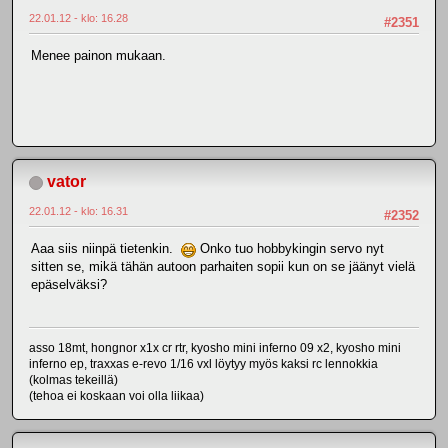
22.01.12 - klo: 16.28
#2351
Menee painon mukaan.
vator
22.01.12 - klo: 16.31
#2352
Aaa siis niinpä tietenkin.
Onko tuo hobbykingin servo nyt
sitten se, mikä tähän autoon parhaiten sopii kun on se jäänyt vielä
epäselväksi?
asso 18mt, hongnor x1x cr rtr, kyosho mini inferno 09 x2, kyosho mini
inferno ep, traxxas e-revo 1/16 vxl löytyy myös kaksi rc lennokkia
(kolmas tekeillä)
(tehoa ei koskaan voi olla liikaa)