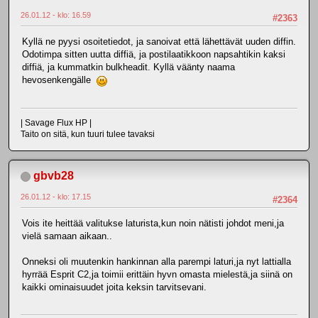
26.01.12 - klo: 16.59
#2363
Kyllä ne pyysi osoitetiedot, ja sanoivat että lähettävät uuden diffin.
Odotimpa sitten uutta diffiä, ja postilaatikkoon napsahtikin kaksi
diffiä, ja kummatkin bulkheadit. Kyllä väänty naama
hevosenkengälle
| Savage Flux HP |
Taito on sitä, kun tuuri tulee tavaksi
gbvb28
26.01.12 - klo: 17.15
#2364
Vois ite heittää valitukse laturista,kun noin nätisti johdot meni,ja
vielä samaan aikaan..
Onneksi oli muutenkin hankinnan alla parempi laturi,ja nyt lattialla
hyrrää Esprit C2,ja toimii erittäin hyvn omasta mielestä,ja siinä on
kaikki ominaisuudet joita keksin tarvitsevani.