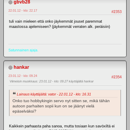
gbvb28
22.01.12 - klo: 22.17
#2353
tuli vain mieleen että onko jäykemmät jouset paremmat
maastossa ajelemiseen? (jäykemmät verraten alk. peräisiin)
Satunnainen ajaja.
hankar
23.01.12 - klo: 09.24
#2354
Viimeisin muokkaus
: 23.01.12 - klo: 09.27 käyttäjältä hankar
Lainaus käyttäjältä: vator - 22.01.12 - klo: 16.31
Onko tuo hobbykingin servo nyt sitten se, mikä tähän
autoon parhaiten sopii kun on se jäänyt vielä
epäselväksi?
Kaikkein parhaasta paha sanoa, mutta tosiaan kun savöxiltä ei