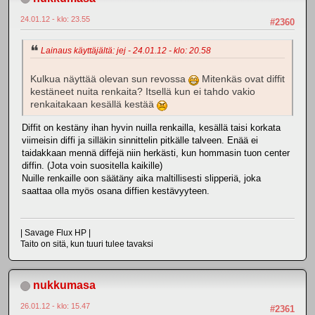
24.01.12 - klo: 23.55
#2360
Lainaus käyttäjältä: jej - 24.01.12 - klo: 20.58
Kulkua näyttää olevan sun revossa
Mitenkäs ovat diffit
kestäneet nuita renkaita? Itsellä kun ei tahdo vakio
renkaitakaan kesällä kestää
Diffit on kestäny ihan hyvin nuilla renkailla, kesällä taisi korkata
viimeisin diffi ja silläkin sinnittelin pitkälle talveen. Enää ei
taidakkaan mennä diffejä niin herkästi, kun hommasin tuon center
diffin. (Jota voin suositella kaikille)
Nuille renkaille oon säätäny aika maltillisesti slipperiä, joka
saattaa olla myös osana diffien kestävyyteen.
| Savage Flux HP |
Taito on sitä, kun tuuri tulee tavaksi
nukkumasa
26.01.12 - klo: 15.47
#2361