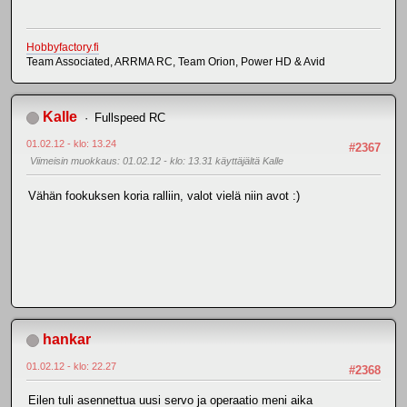
Hobbyfactory.fi
Team Associated, ARRMA RC, Team Orion, Power HD & Avid
Kalle
Fullspeed RC
01.02.12 - klo: 13.24
#2367
Viimeisin muokkaus
: 01.02.12 - klo: 13.31 käyttäjältä Kalle
Vähän fookuksen koria ralliin, valot vielä niin avot :)
hankar
01.02.12 - klo: 22.27
#2368
Eilen tuli asennettua uusi servo ja operaatio meni aika