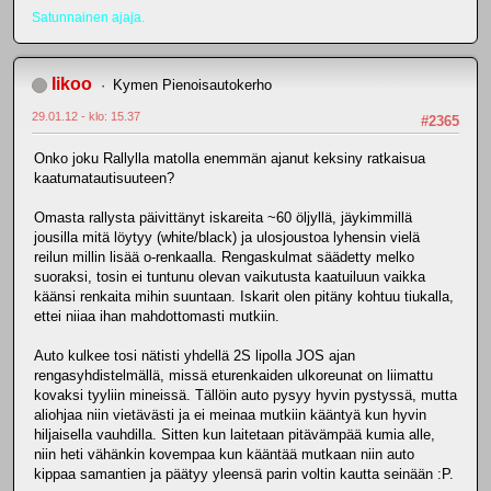
Satunnainen ajaja.
Iikoo
Kymen Pienoisautokerho
29.01.12 - klo: 15.37
#2365
Onko joku Rallylla matolla enemmän ajanut keksiny ratkaisua
kaatumatautisuuteen?
Omasta rallysta päivittänyt iskareita ~60 öljyllä, jäykimmillä
jousilla mitä löytyy (white/black) ja ulosjoustoa lyhensin vielä
reilun millin lisää o-renkaalla. Rengaskulmat säädetty melko
suoraksi, tosin ei tuntunu olevan vaikutusta kaatuiluun vaikka
käänsi renkaita mihin suuntaan. Iskarit olen pitäny kohtuu tiukalla,
ettei niiaa ihan mahdottomasti mutkiin.
Auto kulkee tosi nätisti yhdellä 2S lipolla JOS ajan
rengasyhdistelmällä, missä eturenkaiden ulkoreunat on liimattu
kovaksi tyyliin mineissä. Tällöin auto pysyy hyvin pystyssä, mutta
aliohjaa niin vietävästi ja ei meinaa mutkiin kääntyä kun hyvin
hiljaisella vauhdilla. Sitten kun laitetaan pitävämpää kumia alle,
niin heti vähänkin kovempaa kun kääntää mutkaan niin auto
kippaa samantien ja päätyy yleensä parin voltin kautta seinään :P.