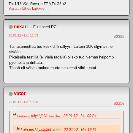
Trx 1/16 VXL Revo ja TT MT4 G3 x2
Vastaus lähes kaikkeen...
mikari
Fullspeed RC
23.01.12 - klo: 12.33
#2355
Tuli asennettua tuo keskidiffi rallyyn. Laitoin 30K öljyn sinne
sisään.
Pikaisella testillä (ei vielä radalla) olisko tuo hieman helpompi
pyöritellä ja driftata.
Tässä oli vähän taukoa mutta selkeesti siltä tuntui.
vator
23.01.12 - klo: 13.26
#2356
Lainaus käyttäjältä: hankar - 23.01.12 - klo: 09.24
Lainaus käyttäjältä: vator - 22.01.12 - klo: 16.31