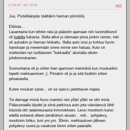
27.04.09 - klo: 19.48
#53
Juu, Pistelläänpäs täältäkin hieman pörinöitä.
Elikkäs...
Lauantaina kun tehtiin rata ja päästiin ajamaan niin luonnollisesti
oli
todella
liukasta. Illalla alkoi jo olemaan pitoa jonkin verran, toki
oli autoakin jo hieman hinkattu. Illalla auto istui jo kohtuu hyvin
hanskaan ja menemään sinne minne sen haluaa. Auto on
mielestäni nyt tuollaiseen "liukkaalla" alustalla oikein
johdonmukainen.
Sunnuntaina oli jo sitten ihan ajamisen meininkiä kun moukarikin
lopetti mekkaamisen ;). Pitoakin oli jo ja sitä lisättiin sitten
pitoaineella.
Kuten moukari sanoi... on se specci
pelottavan
nopea
Toi damage mistä Auvo mainitsi niin ylläri ylläri se olin minä.
Pääsuoraalla täydet ja siinä parkissa auto jota väistäessä lähti
käsistä otti radanreunasta kimmokkeen. Lensi moottorin kansi
edellä esteenä olleen peräkärryn aisaan... noh... pohjalevy,
moottorin lohko, kori ym,ym. 30min. mekkauksen jälkeen
pohjalevy suora ja varakone kiinni sitten paanalle.