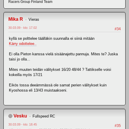
Racers Group Finland Team
Mika R
Vieras
30.03.09 - klo: 17.02
#34
kyllä se polttelee täälläkin suunnalla ei siinä mitään
Kärry odottelee..
Ei olla Pieton kanssa vielä sisäänajettu pannuja. Mites te? Juska
taisi jo olla...
Mites muuten teidän välitykset 16/20 48/44 ? Tattikselle voisi
kokeilla myös 17/21
Eikös tossa deeämmässä ole samat perien välitykset kuin
Kyoshossa eli 13/43 muistaakseni.
Vesku
Fullspeed RC
30.03.09 - klo: 18.45
#35