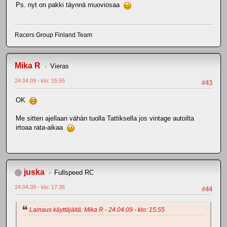
Ps. nyt on pakki täynnä muoviosaa
Racers Group Finland Team
Mika R
Vieras
24.04.09 - klo: 15.55
#43
OK
Me sitten ajellaan vähän tuolla Tattiksella jos vintage autoilta
irtoaa rata-aikaa
juska
Fullspeed RC
24.04.09 - klo: 17.36
#44
Lainaus käyttäjältä: Mika R - 24.04.09 - klo: 15.55