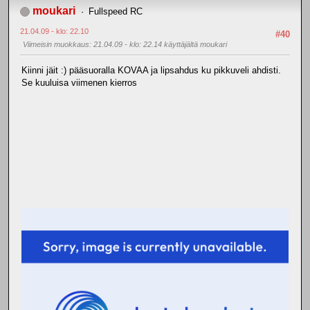
moukari
Fullspeed RC
21.04.09 - klo: 22.10
#40
Viimeisin muokkaus
: 21.04.09 - klo: 22.14 käyttäjältä moukari
Kiinni jäit :) pääsuoralla KOVAA ja lipsahdus ku pikkuveli ahdisti.
Se kuuluisa viimenen kierros