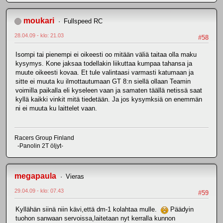
moukari
Fullspeed RC
28.04.09 - klo: 21.03
#58
Isompi tai pienempi ei oikeesti oo mitään väliä taitaa olla maku
kysymys. Kone jaksaa todellakin liikuttaa kumpaa tahansa ja
muute oikeesti kovaa. Et tule valintaasi varmasti katumaan ja
sitte ei muuta ku ilmottautumaan GT 8:n siellä ollaan Teamin
voimilla paikalla eli kyseleen vaan ja samaten täällä netissä saat
kyllä kaikki vinkit mitä tiedetään. Ja jos kysymksiä on enemmän
ni ei muuta ku laittelet vaan.
Racers Group Finland
-Panolin 2T öljyt-
megapaula
Vieras
29.04.09 - klo: 07.43
#59
Kyllähän siinä niin kävi,että dm-1 kolahtaa mulle.
Päädyin
tuohon sanwaan servoissa,laitetaan nyt kerralla kunnon