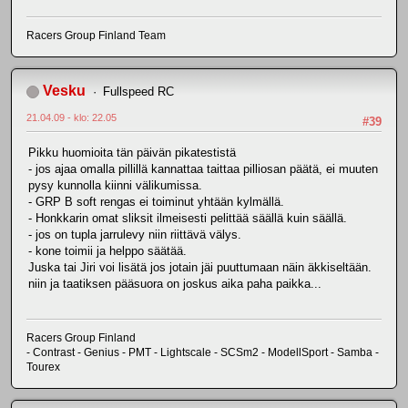
Racers Group Finland Team
Vesku
Fullspeed RC
21.04.09 - klo: 22.05
#39
Pikku huomioita tän päivän pikatestistä
- jos ajaa omalla pillillä kannattaa taittaa pilliosan päätä, ei muuten
pysy kunnolla kiinni välikumissa.
- GRP B soft rengas ei toiminut yhtään kylmällä.
- Honkkarin omat sliksit ilmeisesti pelittää säällä kuin säällä.
- jos on tupla jarrulevy niin riittävä välys.
- kone toimii ja helppo säätää.
Juska tai Jiri voi lisätä jos jotain jäi puuttumaan näin äkkiseltään.
niin ja taatiksen pääsuora on joskus aika paha paikka...
Racers Group Finland
- Contrast - Genius - PMT - Lightscale - SCSm2 - ModellSport - Samba -
Tourex