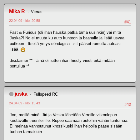
Mika R
Vieras
22.04.09 - klo: 20.58
#41
Fast & Furious (oli ihan hauska pätkä tämä uusinkin) vai mitä
Juska?! No ei muuta ku auto kuntoon ja baanalle ja lisää usvaa
putkeen.. Itsellä yritys söndagina.. sit pääset romutta autoasi
lisää
disclaimer ** Tämä oli sitten ihan friedly viesti eikä mitään
pottuilua **
juska
Fullspeed RC
24.04.09 - klo: 15.43
#42
Joo, meillä minä, Jiri ja Vesku lähetään Virroille viikonlopun
kestävälle treenileirille. Rupee saamaan autoihin vähän tuntumaa.
Ei meinaa vannoutunut krossikuski ihan helpolla pääse sisään
tuohon tarmakkiin.