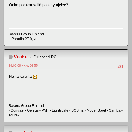
Onko porukat veilä päässy ajelee?
Racers Group Finland
-Panolin 2T öljyt-
Vesku
Fullspeed RC
28.03.09 - klo: 09.55
#31
Näillä keleillä
Racers Group Finland
- Contrast - Genius - PMT - Lightscale - SCSm2 - ModellSport - Samba -
Tourex