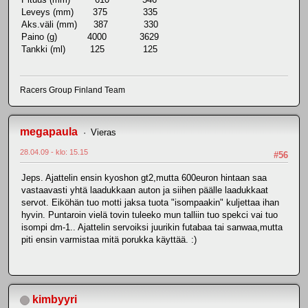
Leveys (mm) 375 335
Aks.väli (mm) 387 330
Paino (g) 4000 3629
Tankki (ml) 125 125
Racers Group Finland Team
megapaula
Vieras
28.04.09 - klo: 15.15
#56
Jeps. Ajattelin ensin kyoshon gt2,mutta 600euron hintaan saa
vastaavasti yhtä laadukkaan auton ja siihen päälle laadukkaat
servot. Eiköhän tuo motti jaksa tuota "isompaakin" kuljettaa ihan
hyvin. Puntaroin vielä tovin tuleeko mun talliin tuo spekci vai tuo
isompi dm-1.. Ajattelin servoiksi juurikin futabaa tai sanwaa,mutta
piti ensin varmistaa mitä porukka käyttää. :)
kimbyyri