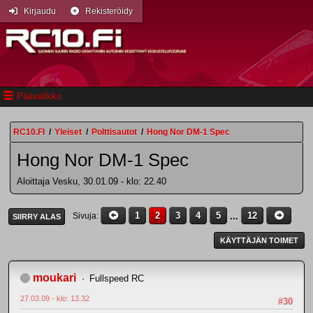
Kirjaudu
Rekisteröidy
Päävalikko
RC10.FI
/
Yleiset
/
Polttisautot
/
Hong Nor DM-1 Spec
Hong Nor DM-1 Spec
Aloittaja Vesku, 30.01.09 - klo: 22.40
1
2
3
4
5
...
12
Sivuja
SIIRRY ALAS
KÄYTTÄJÄN TOIMET
moukari
Fullspeed RC
27.03.09 - klo: 13.32
#30