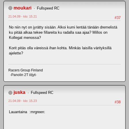
moukari
Fullspeed RC
21.04.09 - klo: 15.21
#37
No niin nyt on jyrätty sisään. Alkoi kumi lentää tänään dremelistä
ku pitää alkaa tekee fillareita ku radalla saa ajaa? Millos on
Kollegat menossa?
Korit pitäs olla väreissä ihan kohta. Minkäs laisilla värityksillä
ajelette?
Racers Group Finland
-Panolin 2T öljyt-
juska
Fullspeed RC
21.04.09 - klo: 15.23
#38
Lauantaina :mrgreen: