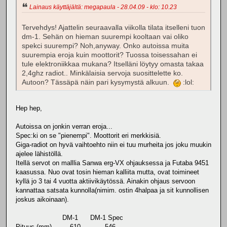
Lainaus käyttäjältä: megapaula - 28.04.09 - klo: 10.23
Tervehdys! Ajattelin seuraavalla viikolla tilata itselleni tuon
dm-1. Sehän on hieman suurempi kooltaan vai oliko
spekci suurempi? Noh,anyway. Onko autoissa muita
suurempia eroja kuin moottorit? Tuossa toisessahan ei
tule elektroniikkaa mukana? Itselläni löytyy omasta takaa
2,4ghz radiot.. Minkälaisia servoja suosittelette ko.
Autoon? Tässäpä näin pari kysymystä alkuun.
:lol:
Hep hep,
Autoissa on jonkin verran eroja...
Spec:ki on se "pienempi". Moottorit eri merkkisiä.
Giga-radiot on hyvä vaihtoehto niin ei tuu murheita jos joku muukin
ajelee lähistöllä.
Itellä servot on malllia Sanwa erg-VX ohjauksessa ja Futaba 9451
kaasussa. Nuo ovat tosin hieman kalliita mutta, ovat toimineet
kyllä jo 3 tai 4 vuotta aktiivikäytössä. Ainakin ohjaus servoon
kannattaa satsata kunnolla(nimim. ostin 4halpaa ja sit kunnollisen
joskus aikoinaan).
DM-1 DM-1 Spec
Pituus (mm) 610 546