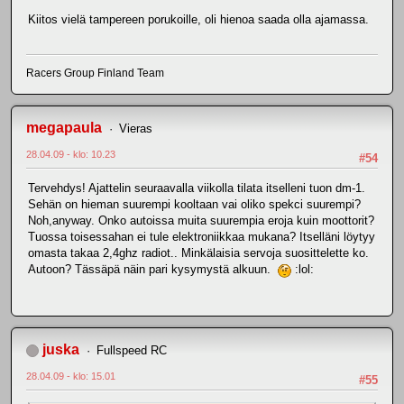
Kiitos vielä tampereen porukoille, oli hienoa saada olla ajamassa.
Racers Group Finland Team
megapaula
Vieras
28.04.09 - klo: 10.23
#54
Tervehdys! Ajattelin seuraavalla viikolla tilata itselleni tuon dm-1.
Sehän on hieman suurempi kooltaan vai oliko spekci suurempi?
Noh,anyway. Onko autoissa muita suurempia eroja kuin moottorit?
Tuossa toisessahan ei tule elektroniikkaa mukana? Itselläni löytyy
omasta takaa 2,4ghz radiot.. Minkälaisia servoja suosittelette ko.
Autoon? Tässäpä näin pari kysymystä alkuun.
:lol:
juska
Fullspeed RC
28.04.09 - klo: 15.01
#55