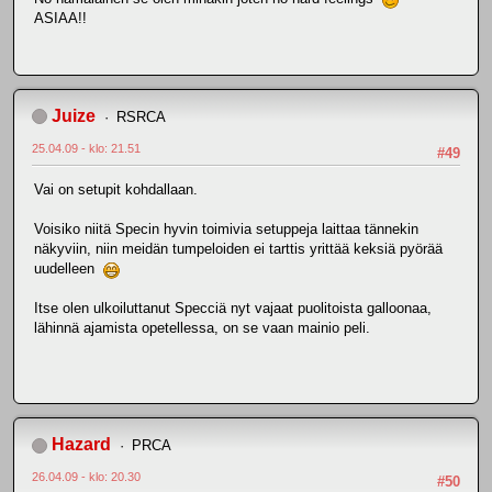
ASIAA!!
Juize
RSRCA
25.04.09 - klo: 21.51
#49
Vai on setupit kohdallaan.
Voisiko niitä Specin hyvin toimivia setuppeja laittaa tännekin
näkyviin, niin meidän tumpeloiden ei tarttis yrittää keksiä pyörää
uudelleen
Itse olen ulkoiluttanut Specciä nyt vajaat puolitoista galloonaa,
lähinnä ajamista opetellessa, on se vaan mainio peli.
Hazard
PRCA
26.04.09 - klo: 20.30
#50