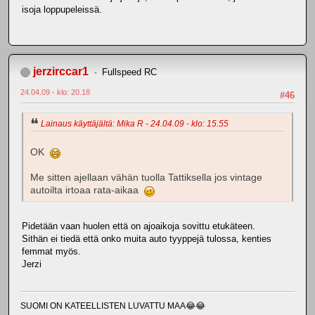
isoja loppupeleissä.
jerzirccar1
Fullspeed RC
24.04.09 - klo: 20.18
#46
Lainaus käyttäjältä: Mika R - 24.04.09 - klo: 15.55
OK
Me sitten ajellaan vähän tuolla Tattiksella jos vintage
autoilta irtoaa rata-aikaa
Pidetään vaan huolen että on ajoaikoja sovittu etukäteen.
Sithän ei tiedä että onko muita auto tyyppejä tulossa, kenties
femmat myös.
Jerzi
SUOMI ON KATEELLISTEN LUVATTU MAA😂😂