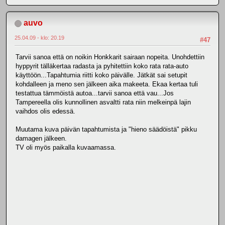
auvo
25.04.09 - klo: 20.19
#47
Tarvii sanoa että on noikin Honkkarit sairaan nopeita. Unohdettiin
hyppyrit tälläkertaa radasta ja pyhitettiin koko rata rata-auto
käyttöön...Tapahtumia riitti koko päivälle. Jätkät sai setupit
kohdalleen ja meno sen jälkeen aika makeeta. Ekaa kertaa tuli
testattua tämmöistä autoa...tarvii sanoa että vau...Jos
Tampereella olis kunnollinen asvaltti rata niin melkeinpä lajin
vaihdos olis edessä.
Muutama kuva päivän tapahtumista ja "hieno säädöistä" pikku
damagen jälkeen.
TV oli myös paikalla kuvaamassa.