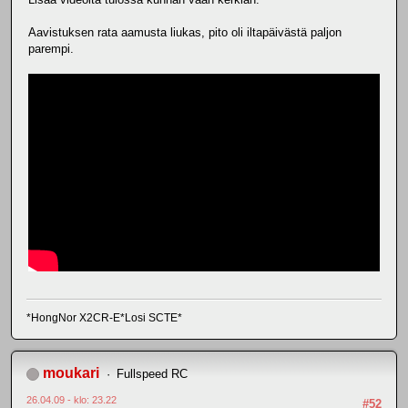
Aavistuksen rata aamusta liukas, pito oli iltapäivästä paljon
parempi.
*HongNor X2CR-E*Losi SCTE*
moukari
Fullspeed RC
26.04.09 - klo: 23.22
#52