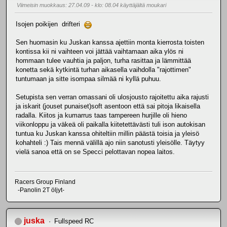
Viimeisin muokkaus
: 27.04.09 - klo: 08.04 käyttäjältä moukari
Isojen poikijen drifteri
Sen huomasin ku Juskan kanssa ajettiin monta kierrosta toisten
kontissa kii ni vaihteen voi jättää vaihtamaan aika ylös ni
hommaan tulee vauhtia ja paljon, turha rasittaa ja lämmittää
konetta sekä kytkintä turhan aikasella vaihdolla "rajottimen"
tuntumaan ja sitte isompaa silmää ni kyllä puhuu.
Setupista sen verran omassani oli ulosjousto rajoitettu aika rajusti
ja iskarit (jouset punaiset)soft asentoon että sai pitoja likaisella
radalla. Kiitos ja kumarrus taas tampereen hurjille oli hieno
viikonloppu ja väkeä oli paikalla kiitetettävästi tuli ison autokisan
tuntua ku Juskan kanssa ohiteltiin millin päästä toisia ja yleisö
kohahteli :) Tais mennä välillä ajo niin sanotusti yleisölle. Täytyy
vielä sanoa että on se Specci pelottavan nopea laitos.
Racers Group Finland
-Panolin 2T öljyt-
juska
Fullspeed RC