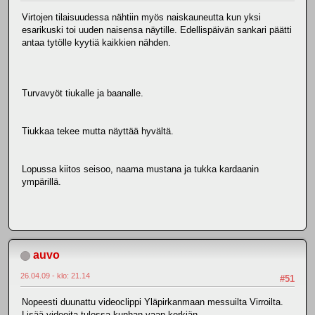
Virtojen tilaisuudessa nähtiin myös naiskauneutta kun yksi
esarikuski toi uuden naisensa näytille. Edellispäivän sankari päätti
antaa tytölle kyytiä kaikkien nähden.
Turvavyöt tiukalle ja baanalle.
Tiukkaa tekee mutta näyttää hyvältä.
Lopussa kiitos seisoo, naama mustana ja tukka kardaanin
ympärillä.
auvo
26.04.09 - klo: 21.14
#51
Nopeesti duunattu videoclippi Yläpirkanmaan messuilta Virroilta.
Lisää videoita tulossa kunhan vaan kerkiän.