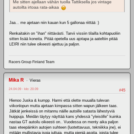
Me sitten ajellaan vähän tuolla Tattiksella jos vintage
autoilta irtoaa rata-aikaa
Jaa... me ajetaan niin kauan kun 5 gallonaa riittää :)
Renkaitakin on "ihan" riittävästi. Tarvii vissiin tilailla kohtapuoliin
sitten lisää koneita. Pitää opetella uus ajotapa ja aateltiin pitää
LEIRI niin tulee oikeesti ajettuu ja paljon.
Racers Group Finland Team
Mika R
Vieras
24.04.09 - klo: 20.09
#45
Hienoo Juska & kumpp. Harmi että olette muualla tulevan
viikonlopun mutta ajetaan kimpassa sitten wapun jälkeen taas.
Jätkät jenkeissä on mitannu näille autoille satasta lähestyviä
huippuja. Meidän täytyy näyttää kans yhdessä "yleisölle" kuinka
nastaa GT autoilu oikeesti on.. Vuodessa on menty aika paljon
taas eteepäinkin autojen suhteen (luotettavuus, tekniikka jne), ei
mitään mullistavia isoja juttuja, mutta pieniä asoita, joista tulee