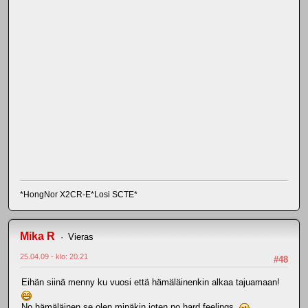
*HongNor X2CR-E*Losi SCTE*
Mika R
Vieras
25.04.09 - klo: 20.21
#48
Eihän siinä menny ku vuosi että hämäläinenkin alkaa tajuamaan!
No hämäläinen se olen minäkin joten no hard feelings