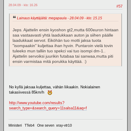
28.04.09 - klo: 16.26
#57
Lainaus käyttäjältä: megapaula - 28.04.09 - klo: 15.15
Jeps. Ajattelin ensin kyoshon gt2,mutta 600euron hintaan
saa vastaavasti yhtä laadukkaan auton ja siihen päälle
laadukkaat servot. Eiköhän tuo motti jaksa tuota
"isompaakin" kuljettaa ihan hyvin. Puntaroin vielä tovin
tuleeko mun talliin tuo spekci vai tuo isompi dm-1..
Ajattelin servoiksi juurikin futabaa tai sanwaa,mutta piti
ensin varmistaa mitä porukka käyttää. :)
No kyllä jaksaa kuljettaa, vähän liikaakin. Nokialainen
takasiivessä 85km/h
http://www.youtube.com/results?
search_type=&search_query=11salsa11&aq=f
Ministeri TTeb4 One seven xray-vtr10