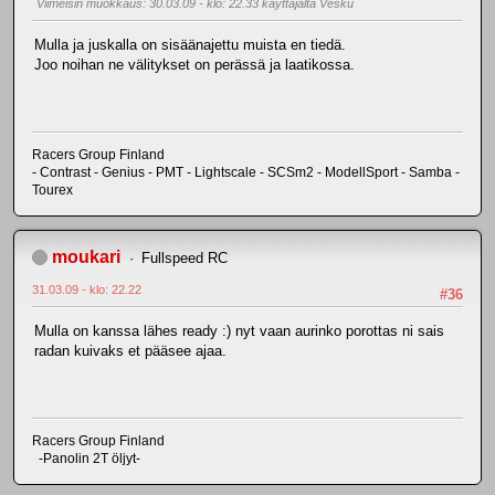
Viimeisin muokkaus
: 30.03.09 - klo: 22.33 käyttäjältä Vesku
Mulla ja juskalla on sisäänajettu muista en tiedä.
Joo noihan ne välitykset on perässä ja laatikossa.
Racers Group Finland
- Contrast - Genius - PMT - Lightscale - SCSm2 - ModellSport - Samba -
Tourex
moukari
Fullspeed RC
31.03.09 - klo: 22.22
#36
Mulla on kanssa lähes ready :) nyt vaan aurinko porottas ni sais
radan kuivaks et pääsee ajaa.
Racers Group Finland
-Panolin 2T öljyt-