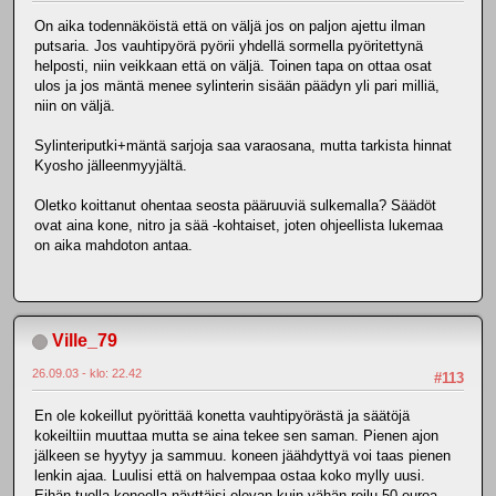
On aika todennäköistä että on väljä jos on paljon ajettu ilman
putsaria. Jos vauhtipyörä pyörii yhdellä sormella pyöritettynä
helposti, niin veikkaan että on väljä. Toinen tapa on ottaa osat
ulos ja jos mäntä menee sylinterin sisään päädyn yli pari milliä,
niin on väljä.
Sylinteriputki+mäntä sarjoja saa varaosana, mutta tarkista hinnat
Kyosho jälleenmyyjältä.
Oletko koittanut ohentaa seosta pääruuviä sulkemalla? Säädöt
ovat aina kone, nitro ja sää -kohtaiset, joten ohjeellista lukemaa
on aika mahdoton antaa.
Ville_79
26.09.03 - klo: 22.42
#113
En ole kokeillut pyörittää konetta vauhtipyörästä ja säätöjä
kokeiltiin muuttaa mutta se aina tekee sen saman. Pienen ajon
jälkeen se hyytyy ja sammuu. koneen jäähdyttyä voi taas pienen
lenkin ajaa. Luulisi että on halvempaa ostaa koko mylly uusi.
Eihän tuolla koneella näyttäisi olevan kuin vähän reilu 50 euroa