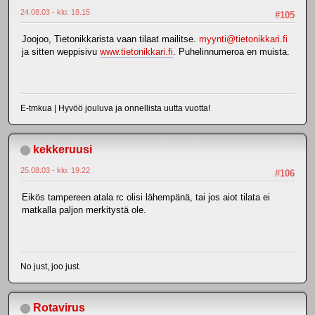
24.08.03 - klo: 18.15
#105
Joojoo, Tietonikkarista vaan tilaat mailitse.
myynti@tietonikkari.fi
ja sitten weppisivu
www.tietonikkari.fi
. Puhelinnumeroa en muista.
E-tmkua | Hyvöö jouluva ja onnellista uutta vuotta!
kekkeruusi
25.08.03 - klo: 19.22
#106
Eikös tampereen atala rc olisi lähempänä, tai jos aiot tilata ei
matkalla paljon merkitystä ole.
No just, joo just.
Rotavirus