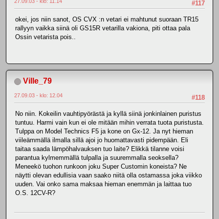
27.09.03 - klo: 11.14
#117
okei, jos niin sanot, OS CVX :n vetari ei mahtunut suoraan TR15
rallyyn vaikka siinä oli GS15R vetarilla vakiona, piti ottaa pala
Ossin vetarista pois..
Ville_79
27.09.03 - klo: 12.04
#118
No niin. Kokeilin vauhtipyörästä ja kyllä siinä jonkinlainen puristus
tuntuu. Harmi vain kun ei ole mitään mihin verrata tuota puristusta.
Tulppa on Model Technics F5 ja kone on Gx-12. Ja nyt hieman
viileämmällä ilmalla sillä ajoi jo huomattavasti pidempään. Eli
taitaa saada lämpöhalvauksen tuo laite? Elikkä tilanne voisi
parantua kylmemmällä tulpalla ja suuremmalla seoksella?
Meneekö tuohon runkoon joku Super Customin koneista? Ne
näytti olevan edullisia vaan saako niitä olla ostamassa joka viikko
uuden. Vai onko sama maksaa hieman enemmän ja laittaa tuo
O.S. 12CV-R?