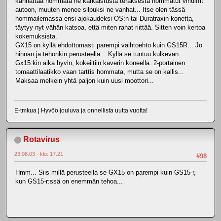
kannattaa hommata ne karkaistusta teräksestä hommatut viridiffit
autoon, muuten menee silpuksi ne vanhat... Itse olen tässä
hommailemassa ensi ajokaudeksi OS:n tai Duratraxin konetta,
täytyy nyt vähän katsoa, että miten rahat riittää. Sitten voin kertoa
kokemuksista.
GX15 on kyllä ehdottomasti parempi vaihtoehto kuin GS15R... Jo
hinnan ja tehonkin perusteella... Kyllä se tuntuu kulkevan
Gx15:kin aika hyvin, kokeiltiin kaverin koneella. 2-portainen
tomaattilaatikko vaan tarttis hommata, mutta se on kallis...
Maksaa melkein yhtä paljon kuin uusi moottori...
E-tmkua | Hyvöö jouluva ja onnellista uutta vuotta!
Rotavirus
23.08.03 - klo: 17.21
#98
Hmm... Siis millä perusteella se GX15 on parempi kuin GS15-r,
kun GS15-r:ssä on enemmän tehoa...