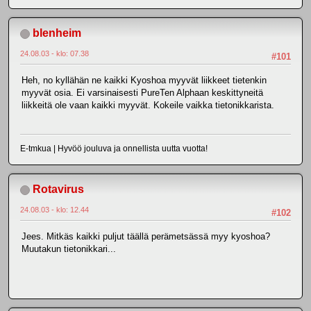
blenheim
24.08.03 - klo: 07.38
#101
Heh, no kyllähän ne kaikki Kyoshoa myyvät liikkeet tietenkin
myyvät osia. Ei varsinaisesti PureTen Alphaan keskittyneitä
liikkeitä ole vaan kaikki myyvät. Kokeile vaikka tietonikkarista.
E-tmkua | Hyvöö jouluva ja onnellista uutta vuotta!
Rotavirus
24.08.03 - klo: 12.44
#102
Jees. Mitkäs kaikki puljut täällä perämetsässä myy kyoshoa?
Muutakun tietonikkari...