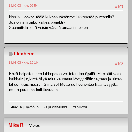
13.09.03 - klo: 02.54
#107
Noniin... onkos täälä kukaan väsännyt lukkoperää pureteniin?
Jos on niin onko vaikea projekti?
Suunnittelin että voisin väsätä omaani moisen...
blenheim
13.09.03 - klo: 10.10
#108
Ehkä helpoiten sen lukkoperän voi toteuttaa öjyillä. Eli pistät vain
kaikkein jäykintä öljyä mitä kaupasta löytyy diffin täyteen ja sitten
lähdet kruisimaan... Siinä se! Mutta se huonontaa kääntyvyyttä,
mutta parantaa hallittavuutta...
E-tmkua | Hyvöö jouluva ja onnellista uutta vuotta!
Mika R
Vieras