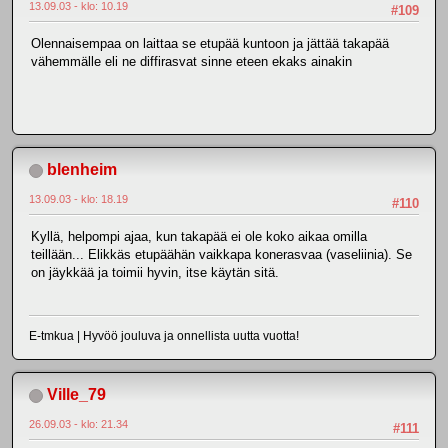
13.09.03 - klo: 10.19
#109
Olennaisempaa on laittaa se etupää kuntoon ja jättää takapää
vähemmälle eli ne diffirasvat sinne eteen ekaks ainakin
blenheim
13.09.03 - klo: 18.19
#110
Kyllä, helpompi ajaa, kun takapää ei ole koko aikaa omilla
teillään... Elikkäs etupäähän vaikkapa konerasvaa (vaseliinia). Se
on jäykkää ja toimii hyvin, itse käytän sitä.
E-tmkua | Hyvöö jouluva ja onnellista uutta vuotta!
Ville_79
26.09.03 - klo: 21.34
#111