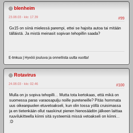
blenheim
23.08.03 - klo: 17.39
#99
Gx15 on siinä mielessä parempi, ettei se hajoita autoa tai mitään
tälläistä. Ja mistä meinasit sopivan tehopillin saada?
E-tmkua | Hyvöö jouluva ja onnellista uutta vuotta!
Rotavirus
24.08.03 - klo: 02.46
#100
Mulla on jo sopiva tehopilli... Mutta tota kertokaas, että mikä on
suomessa paras varaosapulju noille pureteneille? Pitäs hommata
uus oikeanpuolen etuvetoakseli, kun olin tossa yöllä cruisimassa
ja en tietenkään ollut raaskinut pienen hienosäädön jälkeen laittaa
ruuvilukitteella kiinni sitä systeemiä missä vetoakseli on kiinni...
:D