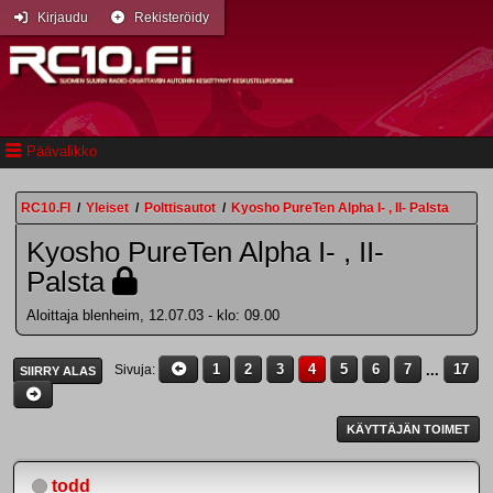
Kirjaudu
Rekisteröidy
Päävalikko
RC10.FI
/
Yleiset
/
Polttisautot
/
Kyosho PureTen Alpha I- , II- Palsta
Kyosho PureTen Alpha I- , II-
Palsta
Aloittaja blenheim, 12.07.03 - klo: 09.00
1
2
3
4
5
6
7
...
17
Sivuja
SIIRRY ALAS
KÄYTTÄJÄN TOIMET
todd