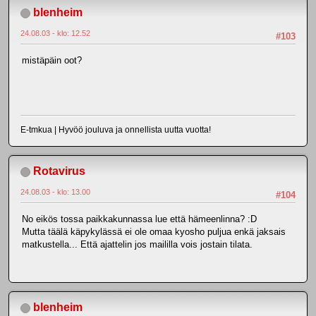
blenheim
24.08.03 - klo: 12.52
#103
mistäpäin oot?
E-tmkua | Hyvöö jouluva ja onnellista uutta vuotta!
Rotavirus
24.08.03 - klo: 13.00
#104
No eikös tossa paikkakunnassa lue että hämeenlinna? :D
Mutta täälä käpykylässä ei ole omaa kyosho puljua enkä jaksais
matkustella... Että ajattelin jos maililla vois jostain tilata.
blenheim