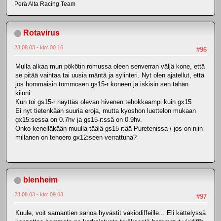
Perä Alta Racing Team
Rotavirus
23.08.03 - klo: 00.16
#96
Mulla alkaa mun pökötin romussa oleen senverran väljä kone, että
se pitää vaihtaa tai uusia mäntä ja sylinteri. Nyt olen ajatellut, että
jos hommaisin tommosen gs15-r koneen ja iskisin sen tähän
kiinni...
Kun toi gs15-r näyttäs olevan hivenen tehokkaampi kuin gx15
Ei nyt tietenkään suuria eroja, mutta kyoshon luettelon mukaan
gx15:sessa on 0.7hv ja gs15-r:ssä on 0.9hv.
Onko kenelläkään muulla täälä gs15-r:ää Puretenissa / jos on niin
millanen on tehoero gx12:seen verrattuna?
blenheim
23.08.03 - klo: 09.03
#97
Kuule, voit samantien sanoa hyvästit vakiodiffeille... Eli kättelyssä