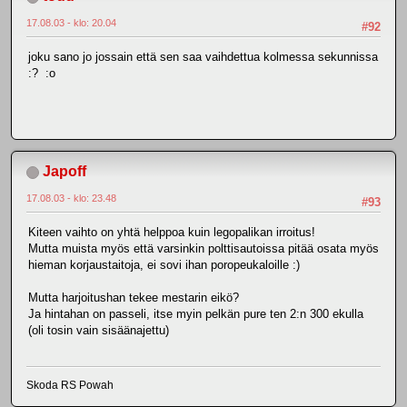
17.08.03 - klo: 20.04
#92
joku sano jo jossain että sen saa vaihdettua kolmessa sekunnissa
:? :o
Japoff
17.08.03 - klo: 23.48
#93
Kiteen vaihto on yhtä helppoa kuin legopalikan irroitus!
Mutta muista myös että varsinkin polttisautoissa pitää osata myös
hieman korjaustaitoja, ei sovi ihan poropeukaloille :)
Mutta harjoitushan tekee mestarin eikö?
Ja hintahan on passeli, itse myin pelkän pure ten 2:n 300 ekulla
(oli tosin vain sisäänajettu)
Skoda RS Powah