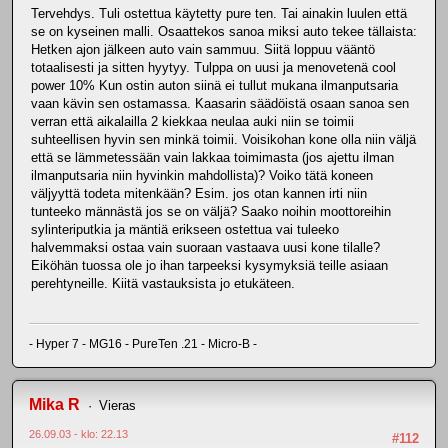
Tervehdys. Tuli ostettua käytetty pure ten. Tai ainakin luulen että
se on kyseinen malli. Osaattekos sanoa miksi auto tekee tällaista:
Hetken ajon jälkeen auto vain sammuu. Siitä loppuu vääntö
totaalisesti ja sitten hyytyy. Tulppa on uusi ja menovetenä cool
power 10% Kun ostin auton siinä ei tullut mukana ilmanputsaria
vaan kävin sen ostamassa. Kaasarin säädöistä osaan sanoa sen
verran että aikalailla 2 kiekkaa neulaa auki niin se toimii
suhteellisen hyvin sen minkä toimii. Voisikohan kone olla niin väljä
että se lämmetessään vain lakkaa toimimasta (jos ajettu ilman
ilmanputsaria niin hyvinkin mahdollista)? Voiko tätä koneen
väljyyttä todeta mitenkään? Esim. jos otan kannen irti niin
tunteeko männästä jos se on väljä? Saako noihin moottoreihin
sylinteriputkia ja mäntiä erikseen ostettua vai tuleeko
halvemmaksi ostaa vain suoraan vastaava uusi kone tilalle?
Eiköhän tuossa ole jo ihan tarpeeksi kysymyksiä teille asiaan
perehtyneille. Kiitä vastauksista jo etukäteen.
- Hyper 7 - MG16 - PureTen .21 - Micro-B -
Mika R
Vieras
26.09.03 - klo: 22.13
#112