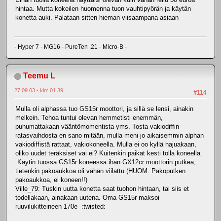
hintaa. Mutta kokeilen huomenna tuon vauhtipyörän ja käytän
konetta auki. Palataan sitten hieman viisaampana asiaan
- Hyper 7 - MG16 - PureTen .21 - Micro-B -
Teemu L
27.09.03 - klo: 01.39
#114
Mulla oli alphassa tuo GS15r moottori, ja sillä se lensi, ainakin
melkein. Tehoa tuntui olevan hemmetisti enemmän,
puhumattakaan vääntömomentista yms. Tosta vakiodiffin
ratasvaihdosta en sano mitään, mulla meni jo aikaisemmin alphan
vakiodiffistä rattaat, vakiokoneella. Mulla ei oo kyllä hajuakaan,
oliko uudet teräksiset vai ei? Kuitenkin paikat kesti tolla koneella.
Käytin tuossa GS15r koneessa ihan GX12cr moottorin putkea,
tietenkin pakoaukkoa oli vähän viilattu (HUOM. Pakoputken
pakoaukkoa, ei koneen!!)
Ville_79: Tuskin uutta konetta saat tuohon hintaan, tai siis et
todellakaan, ainakaan uutena. Oma GS15r maksoi
ruuvilukitteineen 170e :twisted: