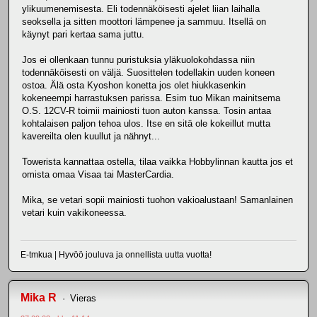
ylikuumenemisesta. Eli todennäköisesti ajelet liian laihalla
seoksella ja sitten moottori lämpenee ja sammuu. Itsellä on
käynyt pari kertaa sama juttu.
Jos ei ollenkaan tunnu puristuksia yläkuolokohdassa niin
todennäköisesti on väljä. Suosittelen todellakin uuden koneen
ostoa. Älä osta Kyoshon konetta jos olet hiukkasenkin
kokeneempi harrastuksen parissa. Esim tuo Mikan mainitsema
O.S. 12CV-R toimii mainiosti tuon auton kanssa. Tosin antaa
kohtalaisen paljon tehoa ulos. Itse en sitä ole kokeillut mutta
kavereilta olen kuullut ja nähnyt...
Towerista kannattaa ostella, tilaa vaikka Hobbylinnan kautta jos et
omista omaa Visaa tai MasterCardia.
Mika, se vetari sopii mainiosti tuohon vakioalustaan! Samanlainen
vetari kuin vakikoneessa.
E-tmkua | Hyvöö jouluva ja onnellista uutta vuotta!
Mika R
Vieras