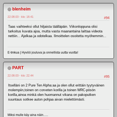
blenheim
22.08.03 - klo: 18.41
#94
Taas vaihteeksi ollut hiljaista täälläpäin. Viikonloppuna olisi
tarkoitus kuvata ajoa, mutta vasta maanantaina laittaa videota
nettiin... Ajelkaa ja odotelkaa. Ilmoittelen osoitetta myöhemmin...
E-tmkua | Hyvöö jouluva ja onnellista uutta vuotta!
PART
22.08.03 - klo: 22.44
#95
Itselläni on 2 Pure Ten Alpha:aa ja olen ollut erittäin tyytyväinen
molempiin,toinen on corveten korilla ja toinen WRC-pösön
korilla,ainoa minkä olen huomannut vikana on pakoputken
suuntaus sotkee auton pohjaa aivan mielettömästi.
Miksi mulle käy aina näin......