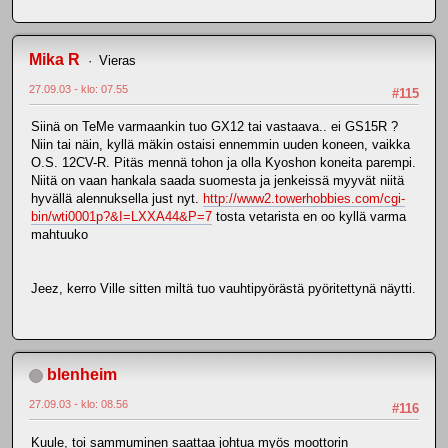
Mika R
Vieras
27.09.03 - klo: 07.55
#115
Siinä on TeMe varmaankin tuo GX12 tai vastaava.. ei GS15R ?
Niin tai näin, kyllä mäkin ostaisi ennemmin uuden koneen, vaikka
O.S. 12CV-R. Pitäs mennä tohon ja olla Kyoshon koneita parempi.
Niitä on vaan hankala saada suomesta ja jenkeissä myyvät niitä
hyvällä alennuksella just nyt.
http://www2.towerhobbies.com/cgi-
bin/wti0001p?&I=LXXA44&P=7
tosta vetarista en oo kyllä varma
mahtuuko
Jeez, kerro Ville sitten miltä tuo vauhtipyörästä pyöritettynä näytti.
blenheim
27.09.03 - klo: 08.56
#116
Kuule, toi sammuminen saattaa johtua myös moottorin