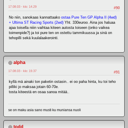
17.08.03 - klo: 14.29
#90
No niin, sanokaas kannattaako
ostaa Pure Ten GP Alpha II (4wd)
+ Ultima ST Racing Sports (2wd)
Yht. 330euroo. Aina jos haluaa
ajaa toisella niiin vaihtaa kiteen autosta toiseen (onko vaikea
toimenpide?) ja toi pure ten on ostettu tammikuussa ja sinä on
tehopilli sekä kuulalaakerointi.
alpha
17.08.03 - klo: 19.37
#91
kyllä mä ainaki ton paketin ostasin.. ei oo paha hinta, ku toi teho
pilliki jo maksaa jotain 60-70e.
tosta kiteestä en osaa sanoa mitää..
se on maku asia sano musti ku muniansa nuoli
todd