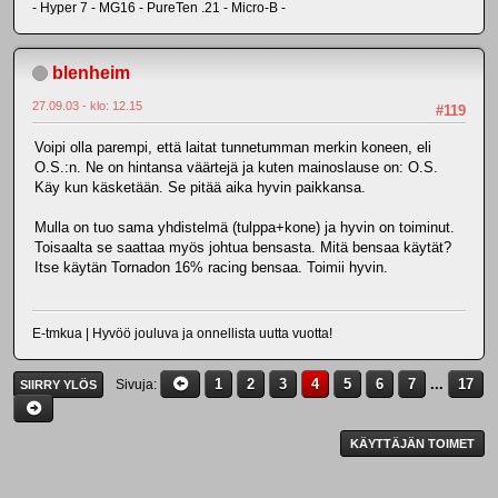
- Hyper 7 - MG16 - PureTen .21 - Micro-B -
blenheim
27.09.03 - klo: 12.15
#119
Voipi olla parempi, että laitat tunnetumman merkin koneen, eli
O.S.:n. Ne on hintansa väärtejä ja kuten mainoslause on: O.S.
Käy kun käsketään. Se pitää aika hyvin paikkansa.
Mulla on tuo sama yhdistelmä (tulppa+kone) ja hyvin on toiminut.
Toisaalta se saattaa myös johtua bensasta. Mitä bensaa käytät?
Itse käytän Tornadon 16% racing bensaa. Toimii hyvin.
E-tmkua | Hyvöö jouluva ja onnellista uutta vuotta!
1
2
3
4
5
6
7
...
17
Sivuja
SIIRRY YLÖS
KÄYTTÄJÄN TOIMET