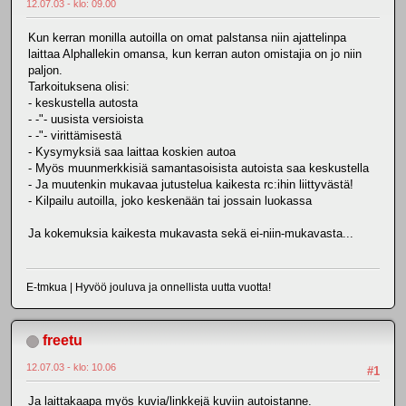
12.07.03 - klo: 09.00
Kun kerran monilla autoilla on omat palstansa niin ajattelinpa
laittaa Alphallekin omansa, kun kerran auton omistajia on jo niin
paljon.
Tarkoituksena olisi:
- keskustella autosta
- -"- uusista versioista
- -"- virittämisestä
- Kysymyksiä saa laittaa koskien autoa
- Myös muunmerkkisiä samantasoisista autoista saa keskustella
- Ja muutenkin mukavaa jutustelua kaikesta rc:ihin liittyvästä!
- Kilpailu autoilla, joko keskenään tai jossain luokassa
Ja kokemuksia kaikesta mukavasta sekä ei-niin-mukavasta...
E-tmkua | Hyvöö jouluva ja onnellista uutta vuotta!
freetu
12.07.03 - klo: 10.06
#1
Ja laittakaapa myös kuvia/linkkejä kuviin autoistanne.