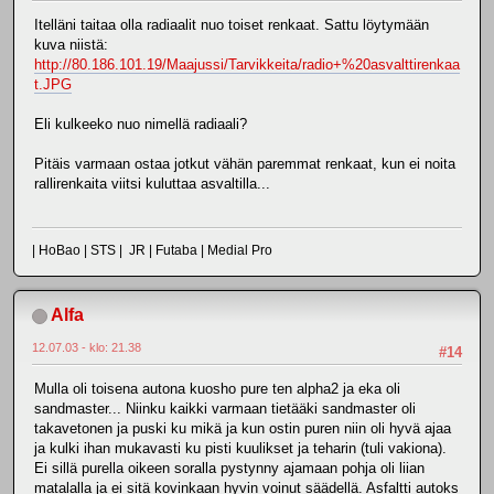
Itelläni taitaa olla radiaalit nuo toiset renkaat. Sattu löytymään
kuva niistä:
http://80.186.101.19/Maajussi/Tarvikkeita/radio+%20asvalttirenkaa
t.JPG
Eli kulkeeko nuo nimellä radiaali?
Pitäis varmaan ostaa jotkut vähän paremmat renkaat, kun ei noita
rallirenkaita viitsi kuluttaa asvaltilla...
| HoBao | STS | JR | Futaba | Medial Pro
Alfa
12.07.03 - klo: 21.38
#14
Mulla oli toisena autona kuosho pure ten alpha2 ja eka oli
sandmaster... Niinku kaikki varmaan tietääki sandmaster oli
takavetonen ja puski ku mikä ja kun ostin puren niin oli hyvä ajaa
ja kulki ihan mukavasti ku pisti kuulikset ja teharin (tuli vakiona).
Ei sillä purella oikeen soralla pystynny ajamaan pohja oli liian
matalalla ja ei sitä kovinkaan hyvin voinut säädellä. Asfaltti autoks