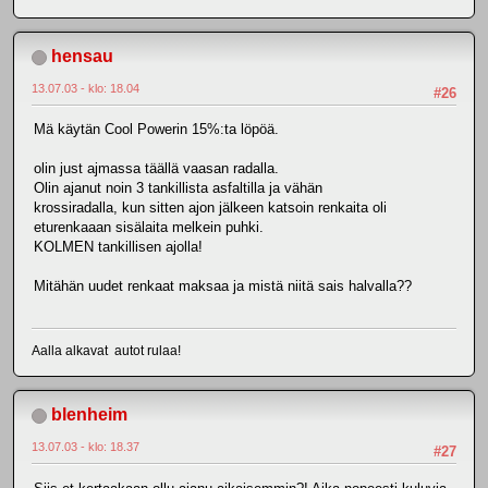
hensau
13.07.03 - klo: 18.04
#26
Mä käytän Cool Powerin 15%:ta löpöä.
olin just ajmassa täällä vaasan radalla.
Olin ajanut noin 3 tankillista asfaltilla ja vähän
krossiradalla, kun sitten ajon jälkeen katsoin renkaita oli
eturenkaaan sisälaita melkein puhki.
KOLMEN tankillisen ajolla!
Mitähän uudet renkaat maksaa ja mistä niitä sais halvalla??
Aalla alkavat autot rulaa!
blenheim
13.07.03 - klo: 18.37
#27