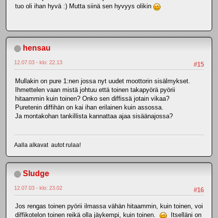
tuo oli ihan hyvä :) Mutta siinä sen hyvyys olikin
hensau
12.07.03 - klo: 22.13
#15
Mullakin on pure 1:nen jossa nyt uudet moottorin sisälmykset.
Ihmettelen vaan mistä johtuu että toinen takapyörä pyörii
hitaammin kuin toinen? Onko sen diffissä jotain vikaa?
Puretenin diffihän on kai ihan erilainen kuin assossa.
Ja montakohan tankillista kannattaa ajaa sisäänajossa?
Aalla alkavat autot rulaa!
Sludge
12.07.03 - klo: 23.02
#16
Jos rengas toinen pyörii ilmassa vähän hitaammin, kuin toinen, voi
diffikotelon toinen reikä olla jäykempi, kuin toinen.
Itselläni on