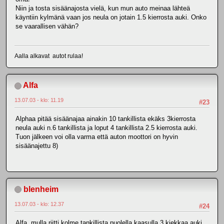
Niin ja tosta sisäänajosta vielä, kun mun auto meinaa lähteä
käyntiin kylmänä vaan jos neula on jotain 1.5 kierrosta auki. Onko
se vaarallisen vähän?
Aalla alkavat autot rulaa!
Alfa
13.07.03 - klo: 11.19
#23
Alphaa pitää sisäänajaa ainakin 10 tankillista ekäks 3kierrosta
neula auki n.6 tankillista ja loput 4 tankillista 2.5 kierrosta auki.
Tuon jälkeen voi olla varma että auton moottori on hyvin
sisäänajettu 8)
blenheim
13.07.03 - klo: 12.37
#24
Alfa, mulla riitti kolme tankillista puolella kaasulla 3 kiekkaa auki.