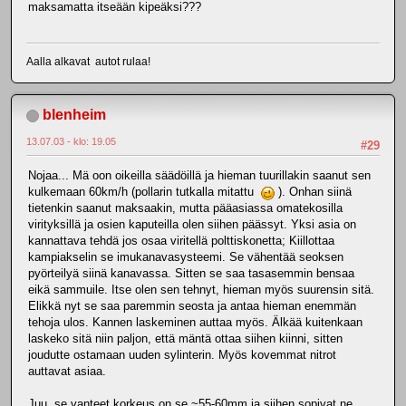
maksamatta itseään kipeäksi???
Aalla alkavat autot rulaa!
blenheim
13.07.03 - klo: 19.05
#29
Nojaa... Mä oon oikeilla säädöillä ja hieman tuurillakin saanut sen
kulkemaan 60km/h (pollarin tutkalla mitattu
). Onhan siinä
tietenkin saanut maksaakin, mutta pääasiassa omatekosilla
virityksillä ja osien kaputeilla olen siihen päässyt. Yksi asia on
kannattava tehdä jos osaa viritellä polttiskonetta; Kiillottaa
kampiakselin se imukanavasysteemi. Se vähentää seoksen
pyörteilyä siinä kanavassa. Sitten se saa tasasemmin bensaa
eikä sammuile. Itse olen sen tehnyt, hieman myös suurensin sitä.
Elikkä nyt se saa paremmin seosta ja antaa hieman enemmän
tehoja ulos. Kannen laskeminen auttaa myös. Älkää kuitenkaan
laskeko sitä niin paljon, että mäntä ottaa siihen kiinni, sitten
joudutte ostamaan uuden sylinterin. Myös kovemmat nitrot
auttavat asiaa.
Juu, se vanteet korkeus on se ~55-60mm ja siihen sopivat ne