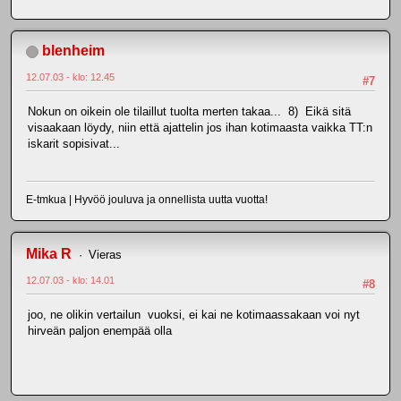
blenheim
12.07.03 - klo: 12.45
#7
Nokun on oikein ole tilaillut tuolta merten takaa... 8) Eikä sitä
visaakaan löydy, niin että ajattelin jos ihan kotimaasta vaikka TT:n
iskarit sopisivat...
E-tmkua | Hyvöö jouluva ja onnellista uutta vuotta!
Mika R
Vieras
12.07.03 - klo: 14.01
#8
joo, ne olikin vertailun vuoksi, ei kai ne kotimaassakaan voi nyt
hirveän paljon enempää olla