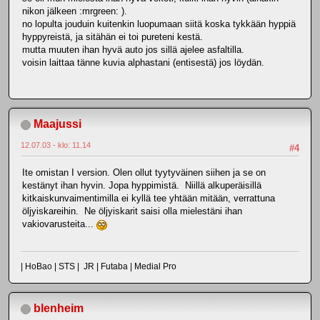
nikon jälkeen :mrgreen: ).
no lopulta jouduin kuitenkin luopumaan siitä koska tykkään hyppiä
hyppyreistä, ja sitähän ei toi pureteni kestä.
mutta muuten ihan hyvä auto jos sillä ajelee asfaltilla.
voisin laittaa tänne kuvia alphastani (entisestä) jos löydän.
Maajussi
12.07.03 - klo: 11.14
#4
Ite omistan I version. Olen ollut tyytyväinen siihen ja se on
kestänyt ihan hyvin. Jopa hyppimistä. Niillä alkuperäisillä
kitkaiskunvaimentimilla ei kyllä tee yhtään mitään, verrattuna
öljyiskareihin. Ne öljyiskarit saisi olla mielestäni ihan
vakiovarusteita...
| HoBao | STS | JR | Futaba | Medial Pro
blenheim