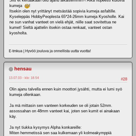
Siis et kertaakaan ollu ajanu aikaisemmin?! Aika nopeesti kuluvia
kumeja
!
Itsekin olen nyt yrittänyt metsästää sopivia kumeja asfaltille.
Kyseleppäs HobbyPeoplesta 65*24-26mm kumeja Kyosholle. Kai
ne sun vanhat vanteet on vielä ehjät, niille saat sovitettua ne
kumet! Sieltä ajattelin itsekin ostaa renkaat, vanteet ostan
kyosholta.
E-tmkua | Hyvöö jouluva ja onnellista uutta vuotta!
hensau
13.07.03 - klo: 18.54
#28
Olin ajanu talvella ennen kuin moottori jysähti, mutta ei lumi syö
kumeja ollenkaan.
Ja mä mittasin sen vanteen korkeuden se oli jotain 52mm.
assossahan on 48mm vanteet kai, joten sen kumit ei ainakaan
käy.
Ja nyt tiukka kysymys Alpha konkareille:
Miten hemmetissä sen saa kulkemaan yli kolmeakymppiä