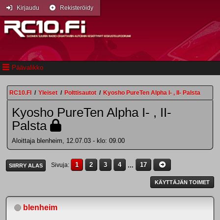
Kirjaudu
Rekisteröidy
Päävalikko
RC10.FI
/
Yleiset
/
Polttisautot
/
Kyosho PureTen Alpha I- , II- Palsta
Kyosho PureTen Alpha I- , II-
Palsta
Aloittaja blenheim, 12.07.03 - klo: 09.00
1
2
3
4
...
17
Sivuja
SIIRRY ALAS
KÄYTTÄJÄN TOIMET
blenheim