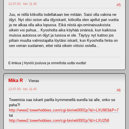
12.07.03 - klo: 11.30
#5
Juu, ei niillä kitkoilla todellakaan tee mitään. Saisi olla vakina ne
öljyt. Nyt olisi oston alla öljyiskarit, kitkoilla olen ajellut pari vuotta
ja ne alkaa olla aika lopussa. Eikä niistä ajo-ominaisuuksista
oikein voi puhua... Kyosholta aika köyhää sinänsä, kun kaikissa
muissa autoissa on öljyt ja tuossa ei ole. Täytyy nyt kattoo jos
joltain muulta valmistajalta löytäisi iskarit, kun Kyosholla hinta on
sen verran suolainen, ettei niitä oikein viitsisi ostella...
E-tmkua | Hyvöö jouluva ja onnellista uutta vuotta!
Mika R
Vieras
12.07.03 - klo: 11.43
#6
Towerista saa iskarit parilla kymmenellä eurolla tai alle, onko se
paha?!
http://www2.towerhobbies.com/cgi-bin/wti0001p?&I=LXU903&P=7
tai
http://www2.towerhobbies.com/cgi-bin/wti0001p?&I=LXU258