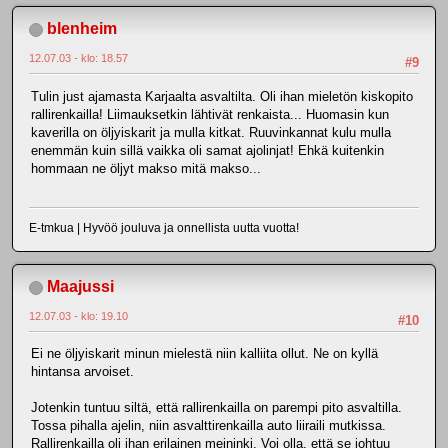
blenheim
12.07.03 - klo: 18.57
#9
Tulin just ajamasta Karjaalta asvaltilta. Oli ihan mieletön kiskopito
rallirenkailla! Liimauksetkin lähtivät renkaista... Huomasin kun
kaverilla on öljyiskarit ja mulla kitkat. Ruuvinkannat kulu mulla
enemmän kuin sillä vaikka oli samat ajolinjat! Ehkä kuitenkin
hommaan ne öljyt makso mitä makso...
E-tmkua | Hyvöö jouluva ja onnellista uutta vuotta!
Maajussi
12.07.03 - klo: 19.10
#10
Ei ne öljyiskarit minun mielestä niin kalliita ollut. Ne on kyllä
hintansa arvoiset.
Jotenkin tuntuu siltä, että rallirenkailla on parempi pito asvaltilla.
Tossa pihalla ajelin, niin asvalttirenkailla auto liiraili mutkissa.
Rallirenkailla oli ihan erilainen meininki. Voi olla, että se johtuu