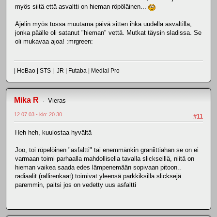
myös siitä että asvaltti on hieman röpöläinen...
Ajelin myös tossa muutama päivä sitten ihka uudella asvaltilla,
jonka päälle oli satanut "hieman" vettä. Mutkat täysin sladissa. Se
oli mukavaa ajoa! :mrgreen:
| HoBao | STS | JR | Futaba | Medial Pro
Mika R
Vieras
12.07.03 - klo: 20.30
#11
Heh heh, kuulostaa hyvältä
Joo, toi röpelöinen "asfaltti" tai enemmänkin graniittiahan se on ei
varmaan toimi parhaalla mahdollisella tavalla slickseillä, niitä on
hieman vaikea saada edes lämpenemään sopivaan pitoon..
radiaalit (rallirenkaat) toimivat yleensä parkkiksilla slicksejä
paremmin, paitsi jos on vedetty uus asfaltti