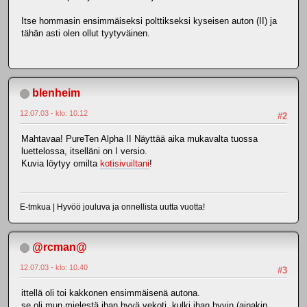
Itse hommasin ensimmäiseksi polttikseksi kyseisen auton (II) ja
tähän asti olen ollut tyytyväinen.
blenheim
12.07.03 - klo: 10.12
#2
Mahtavaa! PureTen Alpha II Näyttää aika mukavalta tuossa
luettelossa, itselläni on I versio.
Kuvia löytyy omilta
kotisivuiltani
!
E-tmkua | Hyvöö jouluva ja onnellista uutta vuotta!
@rcman@
12.07.03 - klo: 10.40
#3
ittellä oli toi kakkonen ensimmäisenä autona.
se oli mun mielestä ihan hyvä vekoti, kulki ihan hyvin (ainakin