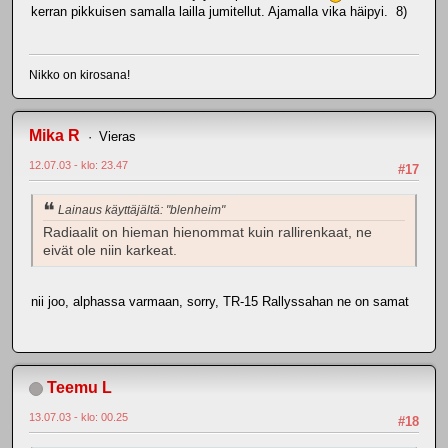
kerran pikkuisen samalla lailla jumitellut. Ajamalla vika häipyi. 8)
Nikko on kirosana!
Mika R
Vieras
12.07.03 - klo: 23.47
#17
Lainaus käyttäjältä: "blenheim"
Radiaalit on hieman hienommat kuin rallirenkaat, ne
eivät ole niin karkeat.
nii joo, alphassa varmaan, sorry, TR-15 Rallyssahan ne on samat
Teemu L
13.07.03 - klo: 00.25
#18