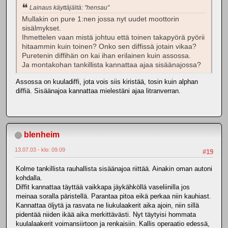
Lainaus käyttäjältä: "hensau"
Mullakin on pure 1:nen jossa nyt uudet moottorin
sisälmykset.
Ihmettelen vaan mistä johtuu että toinen takapyörä pyörii
hitaammin kuin toinen? Onko sen diffissä jotain vikaa?
Puretenin diffihän on kai ihan erilainen kuin assossa.
Ja montakohan tankillista kannattaa ajaa sisäänajossa?
Assossa on kuuladiffi, jota vois siis kiristää, tosin kuin alphan
diffiä. Sisäänajoa kannattaa mielestäni ajaa litranverran.
blenheim
13.07.03 - klo: 09.09
#19
Kolme tankillista rauhallista sisäänajoa riittää. Ainakin oman autoni
kohdalla.
Diffit kannattaa täyttää vaikkapa jäykähköllä vaseliinilla jos
meinaa soralla päristellä. Parantaa pitoa eikä perkaa niin kauhiast.
Kannattaa öljytä ja rasvata ne liukulaakerit aika ajoin, niin sillä
pidentää niiden ikää aika merkittävästi. Nyt täytyisi hommata
kuulalaakerit voimansiirtoon ja renkaisiin. Kallis operaatio edessä,