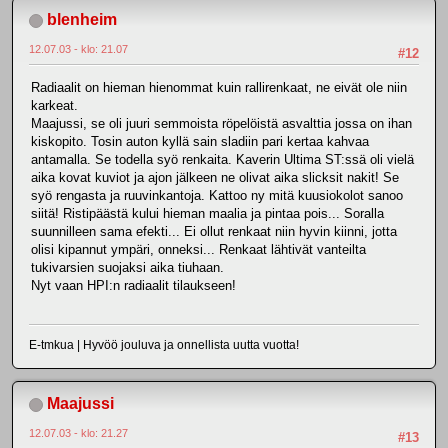
blenheim
12.07.03 - klo: 21.07
#12
Radiaalit on hieman hienommat kuin rallirenkaat, ne eivät ole niin
karkeat.
Maajussi, se oli juuri semmoista röpelöistä asvalttia jossa on ihan
kiskopito. Tosin auton kyllä sain sladiin pari kertaa kahvaa
antamalla. Se todella syö renkaita. Kaverin Ultima ST:ssä oli vielä
aika kovat kuviot ja ajon jälkeen ne olivat aika slicksit nakit! Se
syö rengasta ja ruuvinkantoja. Kattoo ny mitä kuusiokolot sanoo
siitä! Ristipäästä kului hieman maalia ja pintaa pois... Soralla
suunnilleen sama efekti... Ei ollut renkaat niin hyvin kiinni, jotta
olisi kipannut ympäri, onneksi... Renkaat lähtivät vanteilta
tukivarsien suojaksi aika tiuhaan.
Nyt vaan HPI:n radiaalit tilaukseen!
E-tmkua | Hyvöö jouluva ja onnellista uutta vuotta!
Maajussi
12.07.03 - klo: 21.27
#13