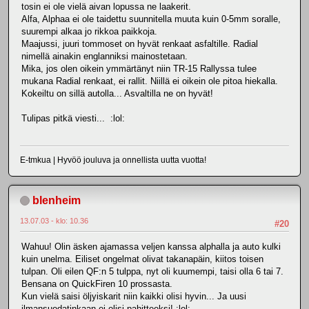
tosin ei ole vielä aivan lopussa ne laakerit.
Alfa, Alphaa ei ole taidettu suunnitella muuta kuin 0-5mm soralle,
suurempi alkaa jo rikkoa paikkoja.
Maajussi, juuri tommoset on hyvät renkaat asfaltille. Radial
nimellä ainakin englanniksi mainostetaan.
Mika, jos olen oikein ymmärtänyt niin TR-15 Rallyssa tulee
mukana Radial renkaat, ei rallit. Niillä ei oikein ole pitoa hiekalla.
Kokeiltu on sillä autolla... Asvaltilla ne on hyvät!
Tulipas pitkä viesti... :lol:
E-tmkua | Hyvöö jouluva ja onnellista uutta vuotta!
blenheim
13.07.03 - klo: 10.36
#20
Wahuu! Olin äsken ajamassa veljen kanssa alphalla ja auto kulki
kuin unelma. Eiliset ongelmat olivat takanapäin, kiitos toisen
tulpan. Oli eilen QF:n 5 tulppa, nyt oli kuumempi, taisi olla 6 tai 7.
Bensana on QuickFiren 10 prossasta.
Kun vielä saisi öljyiskarit niin kaikki olisi hyvin... Ja uusi
ilmansuodatinkaan ei olisi pahitteeksi! :lol: