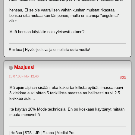
hensau, Ei se ole vaarallisen vähän kunhan muistat rikastaa
bensaa sitä mukaa kun lämpenee, mulla on samoja "ongelmia"
ollut.
Mitä bensaa käytätte noin yleisesti ottaen?
E-tmkua | Hyvöö jouluva ja onnellista uutta vuotta!
Maajussi
13.07.03 - klo: 12.46
#25
Mä ajoin alphan sisään, eka kaksi tankillista pyörät ilmassa ruuvi
3 kiekkaa auki sitten 5 tankillista maassa rauhallisesti ruuvi 2.5
kiekkaa auki...
Ite käytän 10% Modeltechnicsiä. En oo koskaan käyttänyt mitään
muuta menovettä...
| HoBao | STS | JR | Futaba | Medial Pro