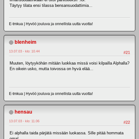
Täytyy tilata ensi tilassa bensansuodattimia...
E-tmkua | Hyvöö jouluva ja onnellista uutta vuotta!
blenheim
13.07.03 - klo: 10.44
#21
Muuten, löytyyköhän mitään luokkaa missä voisi kilpailla Alphalla?
En oikein usko, mutta toivossa on hyvä elää...
E-tmkua | Hyvöö jouluva ja onnellista uutta vuotta!
hensau
13.07.03 - klo: 11.06
#22
Ei alphalla taida pärjätä missään luokassa. Sille pitää hommata
oma!