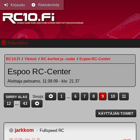
Kirjaudu
Rekisteröidy
Päävalikko
RC10.FI
/
Yleiset
/
RC-kerhot ja -radat
/
Espoo RC-Center
Espoo RC-Center
Aloittaja peitsamo, 11.09.09 - klo: 21.37
1
...
6
7
8
9
10
11
Sivuja
SIIRRY ALAS
12
...
43
KÄYTTÄJÄN TOIMET
jarkkom
Fullspeed RC
08.10.09 - klo: 21.35