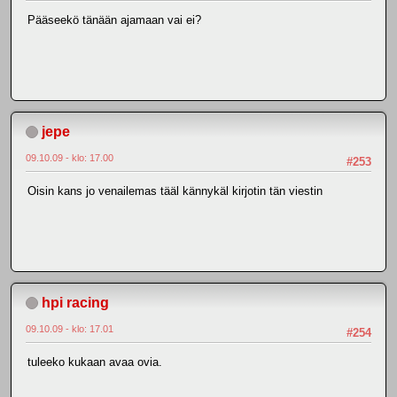
Pääseekö tänään ajamaan vai ei?
jepe
09.10.09 - klo: 17.00
#253
Oisin kans jo venailemas tääl kännykäl kirjotin tän viestin
hpi racing
09.10.09 - klo: 17.01
#254
tuleeko kukaan avaa ovia.