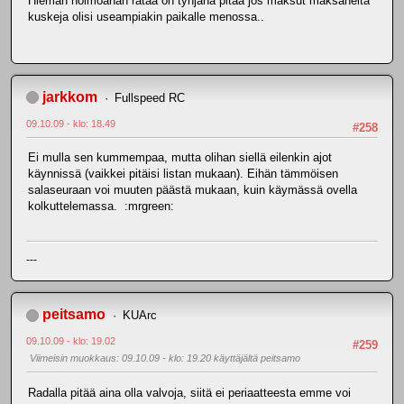
Hieman hölmöähän rataa on tyhjänä pitää jos maksut maksaneita
kuskeja olisi useampiakin paikalle menossa..
jarkkom
Fullspeed RC
09.10.09 - klo: 18.49
#258
Ei mulla sen kummempaa, mutta olihan siellä eilenkin ajot
käynnissä (vaikkei pitäisi listan mukaan). Eihän tämmöisen
salaseuraan voi muuten päästä mukaan, kuin käymässä ovella
kolkuttelemassa. :mrgreen:
---
peitsamo
KUArc
09.10.09 - klo: 19.02
#259
Viimeisin muokkaus
: 09.10.09 - klo: 19.20 käyttäjältä peitsamo
Radalla pitää aina olla valvoja, siitä ei periaatteesta emme voi