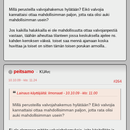
Millä perusteilla valvojahakemus hylätään? Eikö valvojia
kannattaisi ottaa mahdollisimman paljon, jotta rata olisi auki
mahdollisimman usein?
Jos kaikilla halukkailla ei ole mahdollisuutta ottaa valvojanpestiä
vastaan, täähän aiheuttaa tilanteen jossa keskuksella ajelee ns.
kahden kerroksen väkeä. toiset saa mennä ajamaan koska
huvittaa ja toiset on sitten tämän toisen porukan armoilla..
peitsamo
KUArc
10.10.09 - klo: 11.24
#264
Lainaus käyttäjältä: limonaati - 10.10.09 - klo: 11.00
Millä perusteilla valvojahakemus hylätään? Eikö valvojia
kannattaisi ottaa mahdollisimman paljon, jotta rata olisi
auki mahdollisimman usein?