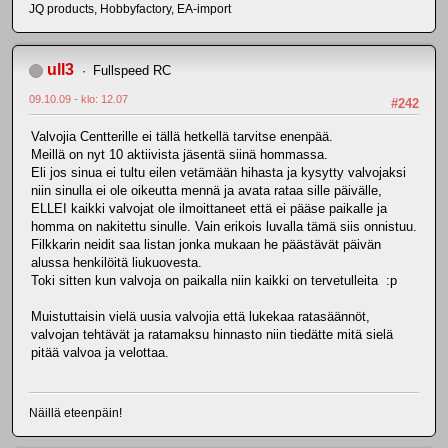
JQ products, Hobbyfactory, EA-import
ull3
Fullspeed RC
09.10.09 - klo: 12.07
#242
Valvojia Centterille ei tällä hetkellä tarvitse enenpää.
Meillä on nyt 10 aktiivista jäsentä siinä hommassa.
Eli jos sinua ei tultu eilen vetämään hihasta ja kysytty valvojaksi
niin sinulla ei ole oikeutta mennä ja avata rataa sille päivälle,
ELLEI kaikki valvojat ole ilmoittaneet että ei pääse paikalle ja
homma on nakitettu sinulle. Vain erikois luvalla tämä siis onnistuu.
Filkkarin neidit saa listan jonka mukaan he päästävät päivän
alussa henkilöitä liukuovesta.
Toki sitten kun valvoja on paikalla niin kaikki on tervetulleita :p
Muistuttaisin vielä uusia valvojia että lukekaa ratasäännöt,
valvojan tehtävät ja ratamaksu hinnasto niin tiedätte mitä sielä
pitää valvoa ja velottaa.
Näillä eteenpäin!