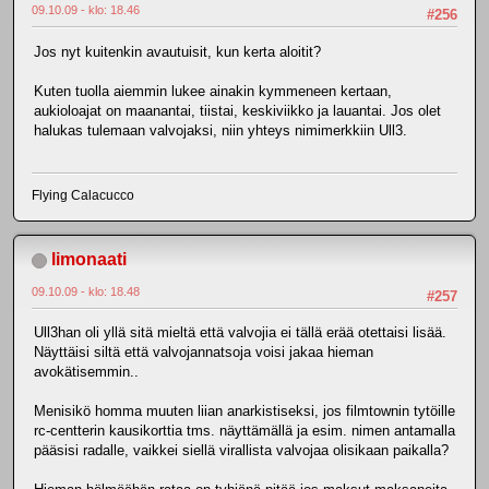
09.10.09 - klo: 18.46
#256
Jos nyt kuitenkin avautuisit, kun kerta aloitit?
Kuten tuolla aiemmin lukee ainakin kymmeneen kertaan,
aukioloajat on maanantai, tiistai, keskiviikko ja lauantai. Jos olet
halukas tulemaan valvojaksi, niin yhteys nimimerkkiin Ull3.
Flying Calacucco
limonaati
09.10.09 - klo: 18.48
#257
Ull3han oli yllä sitä mieltä että valvojia ei tällä erää otettaisi lisää.
Näyttäisi siltä että valvojannatsoja voisi jakaa hieman
avokätisemmin..
Menisikö homma muuten liian anarkistiseksi, jos filmtownin tytöille
rc-centterin kausikorttia tms. näyttämällä ja esim. nimen antamalla
pääsisi radalle, vaikkei siellä virallista valvojaa olisikaan paikalla?