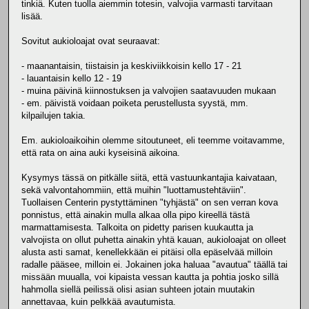
tinkiä. Kuten tuolla aiemmin totesin, valvojia varmasti tarvitaan
lisää.
Sovitut aukioloajat ovat seuraavat:
- maanantaisin, tiistaisin ja keskiviikkoisin kello 17 - 21
- lauantaisin kello 12 - 19
- muina päivinä kiinnostuksen ja valvojien saatavuuden mukaan
- em. päivistä voidaan poiketa perustellusta syystä, mm.
kilpailujen takia.
Em. aukioloaikoihin olemme sitoutuneet, eli teemme voitavamme,
että rata on aina auki kyseisinä aikoina.
Kysymys tässä on pitkälle siitä, että vastuunkantajia kaivataan,
sekä valvontahommiin, että muihin "luottamustehtäviin".
Tuollaisen Centerin pystyttäminen "tyhjästä" on sen verran kova
ponnistus, että ainakin mulla alkaa olla pipo kireellä tästä
marmattamisesta. Talkoita on pidetty parisen kuukautta ja
valvojista on ollut puhetta ainakin yhtä kauan, aukioloajat on olleet
alusta asti samat, kenellekkään ei pitäisi olla epäselvää milloin
radalle pääsee, milloin ei. Jokainen joka haluaa "avautua" täällä tai
missään muualla, voi kipaista vessan kautta ja pohtia josko sillä
hahmolla siellä peilissä olisi asian suhteen jotain muutakin
annettavaa, kuin pelkkää avautumista.