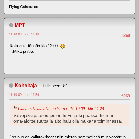
Flying Calacucco
MPT
11.10.09 - klo: 11.18
#268
Rata auki tänään klo 12.00
T.Mika ja Aku
Koheltaja
Fullspeed RC
11.10.09 - klo: 11.59
#269
Lainaus käyttäjältä: peitsamo - 10.10.09 - klo: 11.24
Valvojaksi pääsee jos on terve järki päässä, hieman
oma-aloitteisuutta ja aito halu olla mukana toiminnassa.
Jos nuo on valintakriteerit niin mieten hemmetissä mut värvättiin