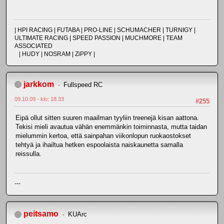
| HPI RACING | FUTABA | PRO-LINE | SCHUMACHER | TURNIGY |
ULTIMATE RACING | SPEED PASSION | MUCHMORE | TEAM
ASSOCIATED
| HUDY | NOSRAM | ZiPPY |
jarkkom
Fullspeed RC
09.10.09 - klo: 18.33
#255
Eipä ollut sitten suuren maailman tyyliin treenejä kisan aattona.
Tekisi mieli avautua vähän enemmänkin toiminnasta, mutta taidan
mielummin kertoa, että sainpahan viikonlopun ruokaostokset
tehtyä ja ihailtua hetken espoolaista naiskaunetta samalla
reissulla.
---
peitsamo
KUArc