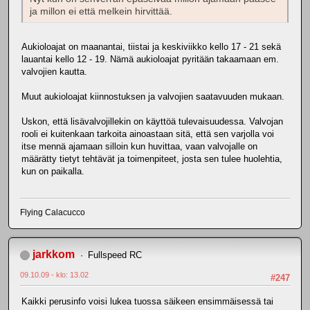
ja millon ei että melkein hirvittää.
Aukioloajat on maanantai, tiistai ja keskiviikko kello 17 - 21 sekä
lauantai kello 12 - 19. Nämä aukioloajat pyritään takaamaan em.
valvojien kautta.
Muut aukioloajat kiinnostuksen ja valvojien saatavuuden mukaan.
Uskon, että lisävalvojillekin on käyttöä tulevaisuudessa. Valvojan
rooli ei kuitenkaan tarkoita ainoastaan sitä, että sen varjolla voi
itse mennä ajamaan silloin kun huvittaa, vaan valvojalle on
määrätty tietyt tehtävät ja toimenpiteet, josta sen tulee huolehtia,
kun on paikalla.
Flying Calacucco
jarkkom
Fullspeed RC
09.10.09 - klo: 13.02
#247
Kaikki perusinfo voisi lukea tuossa säikeen ensimmäisessä tai