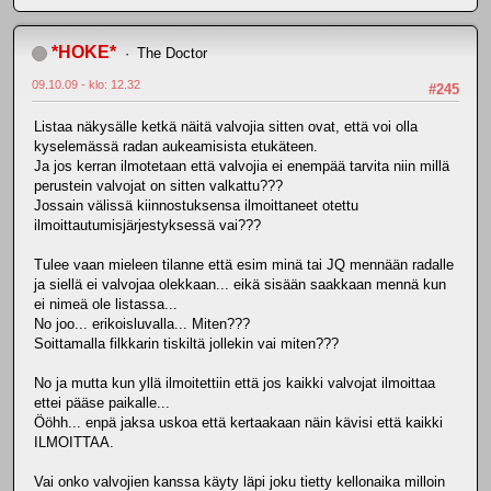
*HOKE*
The Doctor
09.10.09 - klo: 12.32
#245
Listaa näkysälle ketkä näitä valvojia sitten ovat, että voi olla
kyselemässä radan aukeamisista etukäteen.
Ja jos kerran ilmotetaan että valvojia ei enempää tarvita niin millä
perustein valvojat on sitten valkattu???
Jossain välissä kiinnostuksensa ilmoittaneet otettu
ilmoittautumisjärjestyksessä vai???
Tulee vaan mieleen tilanne että esim minä tai JQ mennään radalle
ja siellä ei valvojaa olekkaan... eikä sisään saakkaan mennä kun
ei nimeä ole listassa...
No joo... erikoisluvalla... Miten???
Soittamalla filkkarin tiskiltä jollekin vai miten???
No ja mutta kun yllä ilmoitettiin että jos kaikki valvojat ilmoittaa
ettei pääse paikalle...
Ööhh... enpä jaksa uskoa että kertaakaan näin kävisi että kaikki
ILMOITTAA.
Vai onko valvojien kanssa käyty läpi joku tietty kellonaika milloin