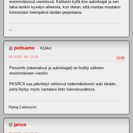
ensimmäisissä viesteissä. Kahlasin kyllä itse aukioloajat ja sen
takia teinkin kyselyn aiheesta, kun oletan, että montaa muutakin
kiinnostaisi treenipäivä tänään perjantaina.
---
peitsamo
KUArc
09.10.09 - klo: 13.09
#248
Perusinfo (ratamaksut ja aukioloajat) on lisätty säikeen
ensimmäiseen viestiin.
PKSRCA saa päivitetyt nettisivut todennäköisesti auki tänään,
josta löytyy myös vastaava tieto tulevaisuudessa.
Flying Calacucco
janus