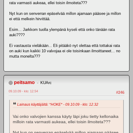
rata varmasti aukeaa, ellei toisin ilmoiteta???
Nyt kun on senverran epäselvää millon ajamaan pääsee ja millon
ei että melkein hirvittää.
Esim... Jarkkom tuolla ylempänä kyseli että onko tänään rata
auki????
Ei vastausta vieläkään... Eli pitääkö nyt olettaa että tottakai rata
on auki kun kaikki 10 valvojaa ei ole toisinkaan ilmoittaneet... no
mutta monelta???
peitsamo
KUArc
09.10.09 - klo: 12.54
#246
Lainaus käyttäjältä: *HOKE* - 09.10.09 - klo: 12.32
Vai onko valvojien kanssa käyty läpi joku tietty kellonaika
milloin rata varmasti aukeaa, ellei toisin ilmoiteta???
Nyt kun on senverran epäselvää millon ajamaan pääsee