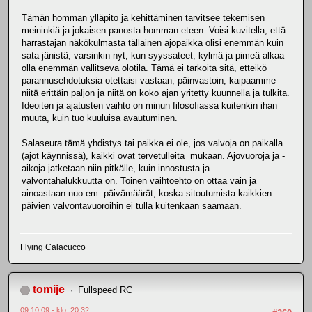
Tämän homman ylläpito ja kehittäminen tarvitsee tekemisen
meininkiä ja jokaisen panosta homman eteen. Voisi kuvitella, että
harrastajan näkökulmasta tällainen ajopaikka olisi enemmän kuin
sata jänistä, varsinkin nyt, kun syyssateet, kylmä ja pimeä alkaa
olla enemmän vallitseva olotila. Tämä ei tarkoita sitä, etteikö
parannusehdotuksia otettaisi vastaan, päinvastoin, kaipaamme
niitä erittäin paljon ja niitä on koko ajan yritetty kuunnella ja tulkita.
Ideoiten ja ajatusten vaihto on minun filosofiassa kuitenkin ihan
muuta, kuin tuo kuuluisa avautuminen.
Salaseura tämä yhdistys tai paikka ei ole, jos valvoja on paikalla
(ajot käynnissä), kaikki ovat tervetulleita mukaan. Ajovuoroja ja -
aikoja jatketaan niin pitkälle, kuin innostusta ja
valvontahalukkuutta on. Toinen vaihtoehto on ottaa vain ja
ainoastaan nuo em. päivämäärät, koska sitoutumista kaikkien
päivien valvontavuoroihin ei tulla kuitenkaan saamaan.
Flying Calacucco
tomije
Fullspeed RC
09.10.09 - klo: 20.32