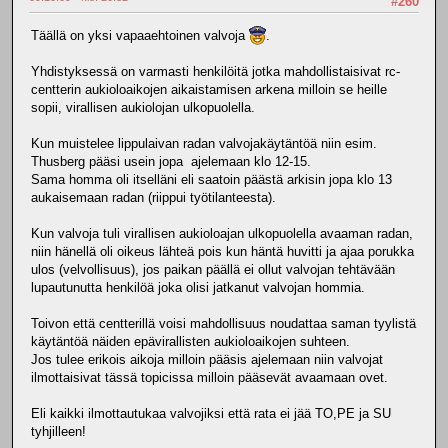
#260
Täällä on yksi vapaaehtoinen valvoja
.
Yhdistyksessä on varmasti henkilöitä jotka mahdollistaisivat rc-
centterin aukioloaikojen aikaistamisen arkena milloin se heille
sopii, virallisen aukiolojan ulkopuolella.
Kun muistelee lippulaivan radan valvojakäytäntöä niin esim.
Thusberg pääsi usein jopa ajelemaan klo 12-15.
Sama homma oli itselläni eli saatoin päästä arkisin jopa klo 13
aukaisemaan radan (riippui työtilanteesta).
Kun valvoja tuli virallisen aukioloajan ulkopuolella avaaman radan,
niin hänellä oli oikeus lähteä pois kun häntä huvitti ja ajaa porukka
ulos (velvollisuus), jos paikan päällä ei ollut valvojan tehtävään
lupautunutta henkilöä joka olisi jatkanut valvojan hommia.
Toivon että centterillä voisi mahdollisuus noudattaa saman tyylistä
käytäntöä näiden epävirallisten aukioloaikojen suhteen.
Jos tulee erikois aikoja milloin pääsis ajelemaan niin valvojat
ilmottaisivat tässä topicissa milloin pääsevät avaamaan ovet.
Eli kaikki ilmottautukaa valvojiksi että rata ei jää TO,PE ja SU
tyhjilleen!