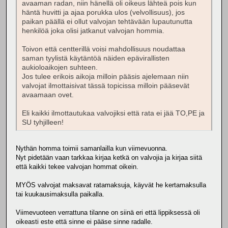
avaaman radan, niin hänellä oli oikeus lähteä pois kun
häntä huvitti ja ajaa porukka ulos (velvollisuus), jos
paikan päällä ei ollut valvojan tehtävään lupautunutta
henkilöä joka olisi jatkanut valvojan hommia.
Toivon että centterillä voisi mahdollisuus noudattaa
saman tyylistä käytäntöä näiden epävirallisten
aukioloaikojen suhteen.
Jos tulee erikois aikoja milloin pääsis ajelemaan niin
valvojat ilmottaisivat tässä topicissa milloin pääsevät
avaamaan ovet.
Eli kaikki ilmottautukaa valvojiksi että rata ei jää TO,PE ja
SU tyhjilleen!
Nythän homma toimii samanlailla kun viimevuonna.
Nyt pidetään vaan tarkkaa kirjaa ketkä on valvojia ja kirjaa siitä
että kaikki tekee valvojan hommat oikein.
MYÖS valvojat maksavat ratamaksuja, käyvät he kertamaksulla
tai kuukausimaksulla paikalla.
Viimevuoteen verrattuna tilanne on siinä eri että lippiksessä oli
oikeasti este että sinne ei pääse sinne radalle.