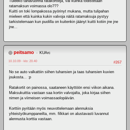
Tuleeko tänävuonna ratakortteja, vai kuinka todistetaan
ratamaksun voimassa olo???
Kuitti on toki lompakossa pyörinyt mukana, mutta tulipahan
mieleen että kuinka kukin valvoja näitä ratamaksuja pystyy
tarkistelemaan kun puolilla on kuitenkin jäänyt kuitti kotiin jne jne
jne...
peitsamo
KUArc
10.10.09 - klo: 20.40
#267
No se auto valkattiin siihen tuhansien ja taas tuhansien kuvien
joukosta... :p
Ratakortit on painossa, saataneen käyttöön ensi viikon aikana.
Maksukuittia vastaan saa kortin valvojalta, joka kirjaa siihen
nimen ja viimeisen voimassaolopäivän.
Korttiin pyritään myös neuvottelemaan alennuksia
yhteistyökumppaneilta, mm. filkkari on alustavasti luvannut
alennusta korttia vastaan.