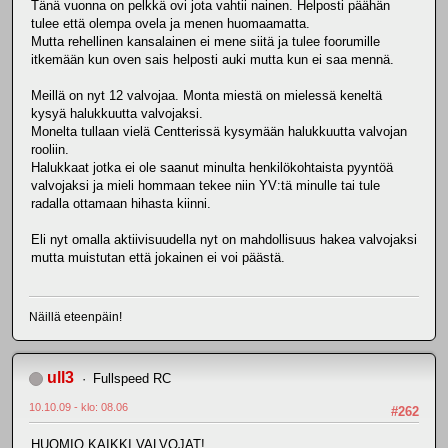
Tänä vuonna on pelkkä ovi jota vahtii nainen. Helposti päähän
tulee että olempa ovela ja menen huomaamatta.
Mutta rehellinen kansalainen ei mene siitä ja tulee foorumille
itkemään kun oven sais helposti auki mutta kun ei saa mennä.
Meillä on nyt 12 valvojaa. Monta miestä on mielessä keneltä
kysyä halukkuutta valvojaksi.
Monelta tullaan vielä Centterissä kysymään halukkuutta valvojan
rooliin.
Halukkaat jotka ei ole saanut minulta henkilökohtaista pyyntöä
valvojaksi ja mieli hommaan tekee niin YV:tä minulle tai tule
radalla ottamaan hihasta kiinni.
Eli nyt omalla aktiivisuudella nyt on mahdollisuus hakea valvojaksi
mutta muistutan että jokainen ei voi päästä.
Näillä eteenpäin!
ull3
Fullspeed RC
10.10.09 - klo: 08.06
#262
HUOMIO KAIKKI VALVOJAT!