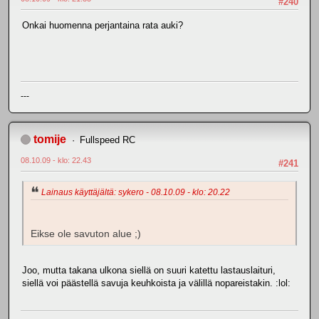
#240
Onkai huomenna perjantaina rata auki?
---
tomije
Fullspeed RC
08.10.09 - klo: 22.43
#241
Lainaus käyttäjältä: sykero - 08.10.09 - klo: 20.22
Eikse ole savuton alue ;)
Joo, mutta takana ulkona siellä on suuri katettu lastauslaituri,
siellä voi päästellä savuja keuhkoista ja välillä nopareistakin. :lol: