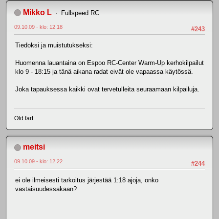
Mikko L
Fullspeed RC
09.10.09 - klo: 12.18
#243
Tiedoksi ja muistutukseksi:
Huomenna lauantaina on Espoo RC-Center Warm-Up kerhokilpailut
klo 9 - 18:15 ja tänä aikana radat eivät ole vapaassa käytössä.
Joka tapauksessa kaikki ovat tervetulleita seuraamaan kilpailuja.
Old fart
meitsi
09.10.09 - klo: 12.22
#244
ei ole ilmeisesti tarkoitus järjestää 1:18 ajoja, onko
vastaisuudessakaan?