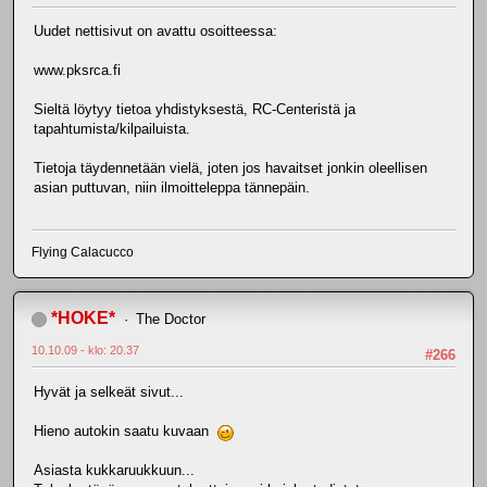
Uudet nettisivut on avattu osoitteessa:
www.pksrca.fi
Sieltä löytyy tietoa yhdistyksestä, RC-Centeristä ja
tapahtumista/kilpailuista.
Tietoja täydennetään vielä, joten jos havaitset jonkin oleellisen
asian puttuvan, niin ilmoitteleppa tännepäin.
Flying Calacucco
*HOKE*
The Doctor
10.10.09 - klo: 20.37
#266
Hyvät ja selkeät sivut...
Hieno autokin saatu kuvaan
Asiasta kukkaruukkuun...