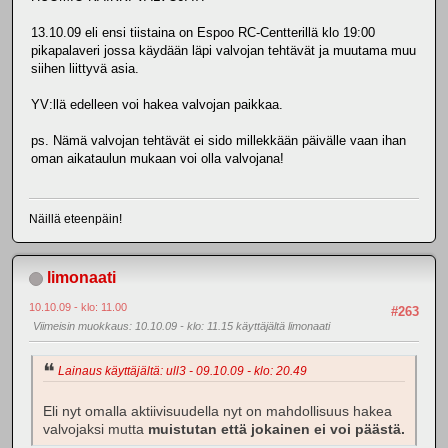
13.10.09 eli ensi tiistaina on Espoo RC-Centterillä klo 19:00
pikapalaveri jossa käydään läpi valvojan tehtävät ja muutama muu
siihen liittyvä asia.
YV:llä edelleen voi hakea valvojan paikkaa.
ps. Nämä valvojan tehtävät ei sido millekkään päivälle vaan ihan
oman aikataulun mukaan voi olla valvojana!
Näillä eteenpäin!
limonaati
10.10.09 - klo: 11.00
#263
Viimeisin muokkaus
: 10.10.09 - klo: 11.15 käyttäjältä limonaati
Lainaus käyttäjältä: ull3 - 09.10.09 - klo: 20.49
Eli nyt omalla aktiivisuudella nyt on mahdollisuus hakea
valvojaksi mutta
muistutan että jokainen ei voi päästä.