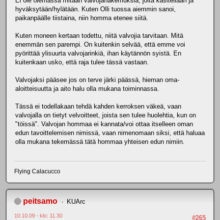
Ei ole olemassa mitään valvojahakemuksia, joita käsitellään ja
hyväksytään/hylätään. Kuten Olli tuossa aiemmin sanoi,
paikanpäälle tiistaina, niin homma etenee siitä.
Kuten moneen kertaan todettu, niitä valvojia tarvitaan. Mitä
enemmän sen parempi. On kuitenkin selvää, että emme voi
pyörittää ylisuurta valvojarinkiä, ihan käytännön syistä. En
kuitenkaan usko, että raja tulee tässä vastaan.
Valvojaksi pääsee jos on terve järki päässä, hieman oma-
aloitteisuutta ja aito halu olla mukana toiminnassa.
Tässä ei todellakaan tehdä kahden kerroksen väkeä, vaan
valvojalla on tietyt velvoitteet, joista sen tulee huolehtia, kun on
"töissä". Valvojan hommaa ei kannata/voi ottaa itselleen oman
edun tavoittelemisen nimissä, vaan nimenomaan siksi, että haluaa
olla mukana tekemässä tätä hommaa yhteisen edun nimiin.
Flying Calacucco
peitsamo
KUArc
10.10.09 - klo: 11.30
#265