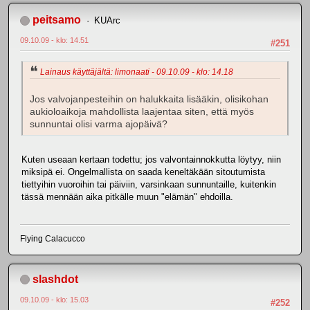
peitsamo
KUArc
09.10.09 - klo: 14.51
#251
Lainaus käyttäjältä: limonaati - 09.10.09 - klo: 14.18
Jos valvojanpesteihin on halukkaita lisääkin, olisikohan
aukioloaikoja mahdollista laajentaa siten, että myös
sunnuntai olisi varma ajopäivä?
Kuten useaan kertaan todettu; jos valvontainnokkutta löytyy, niin
miksipä ei. Ongelmallista on saada keneltäkään sitoutumista
tiettyihin vuoroihin tai päiviin, varsinkaan sunnuntaille, kuitenkin
tässä mennään aika pitkälle muun "elämän" ehdoilla.
Flying Calacucco
slashdot
09.10.09 - klo: 15.03
#252