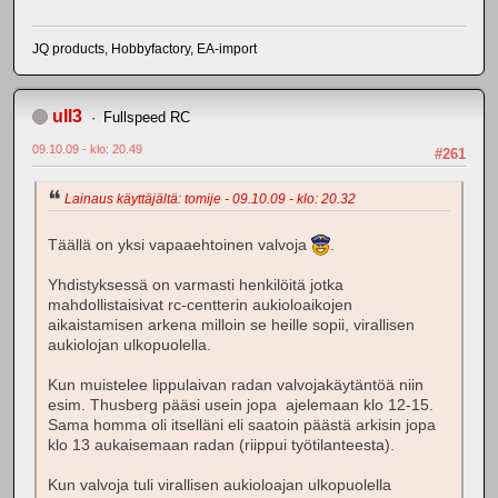
JQ products, Hobbyfactory, EA-import
ull3
Fullspeed RC
09.10.09 - klo: 20.49
#261
Lainaus käyttäjältä: tomije - 09.10.09 - klo: 20.32
Täällä on yksi vapaaehtoinen valvoja
.
Yhdistyksessä on varmasti henkilöitä jotka
mahdollistaisivat rc-centterin aukioloaikojen
aikaistamisen arkena milloin se heille sopii, virallisen
aukiolojan ulkopuolella.
Kun muistelee lippulaivan radan valvojakäytäntöä niin
esim. Thusberg pääsi usein jopa ajelemaan klo 12-15.
Sama homma oli itselläni eli saatoin päästä arkisin jopa
klo 13 aukaisemaan radan (riippui työtilanteesta).
Kun valvoja tuli virallisen aukioloajan ulkopuolella