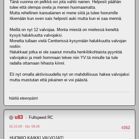
Tänä vuonna on pelkkä ovi jota vahtii nainen. Helposti päähän
tulee että olempa ovela ja menen huomaamatta.
Mutta rehellinen kansalainen ei mene siitä ja tulee foorumille
itkemään kun oven sais helposti auki mutta kun ei saa mennä.
Meillä on nyt 12 valvojaa. Monta miestä on mielessä keneltä
kysyä halukkuutta valvojaksi.
Monelta tullaan vielä Centterissä kysymään halukkuutta valvojan
rooliin.
Halukkaat jotka ei ole saanut minulta henkilökohtaista pyyntöä
valvojaksi ja mieli hommaan tekee niin YV:tä minulle tai tule
radalla ottamaan hihasta kiinni.
Eli nyt omalla aktiivisuudella nyt on mahdollisuus hakea valvojaksi
mutta muistutan että jokainen ei voi päästä.
Näillä eteenpäin!
ull3
Fullspeed RC
10.10.09 - klo: 08.06
#262
HUOMIO KAIKKI VALVOJAT!