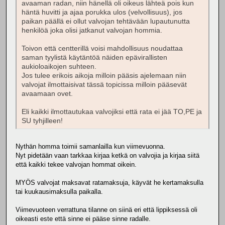
avaaman radan, niin hänellä oli oikeus lähteä pois kun
häntä huvitti ja ajaa porukka ulos (velvollisuus), jos
paikan päällä ei ollut valvojan tehtävään lupautunutta
henkilöä joka olisi jatkanut valvojan hommia.
Toivon että centterillä voisi mahdollisuus noudattaa
saman tyylistä käytäntöä näiden epävirallisten
aukioloaikojen suhteen.
Jos tulee erikois aikoja milloin pääsis ajelemaan niin
valvojat ilmottaisivat tässä topicissa milloin pääsevät
avaamaan ovet.
Eli kaikki ilmottautukaa valvojiksi että rata ei jää TO,PE ja
SU tyhjilleen!
Nythän homma toimii samanlailla kun viimevuonna.
Nyt pidetään vaan tarkkaa kirjaa ketkä on valvojia ja kirjaa siitä
että kaikki tekee valvojan hommat oikein.
MYÖS valvojat maksavat ratamaksuja, käyvät he kertamaksulla
tai kuukausimaksulla paikalla.
Viimevuoteen verrattuna tilanne on siinä eri että lippiksessä oli
oikeasti este että sinne ei pääse sinne radalle.