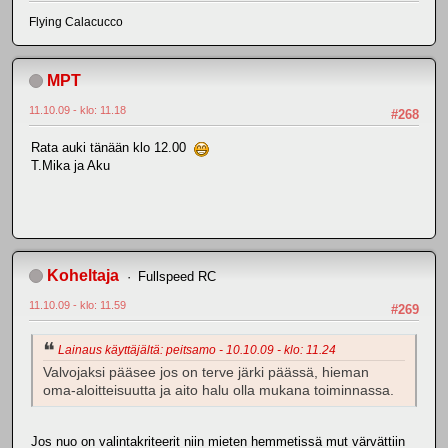
Flying Calacucco
MPT
11.10.09 - klo: 11.18
#268
Rata auki tänään klo 12.00
T.Mika ja Aku
Koheltaja
Fullspeed RC
11.10.09 - klo: 11.59
#269
Lainaus käyttäjältä: peitsamo - 10.10.09 - klo: 11.24
Valvojaksi pääsee jos on terve järki päässä, hieman
oma-aloitteisuutta ja aito halu olla mukana toiminnassa.
Jos nuo on valintakriteerit niin mieten hemmetissä mut värvättiin