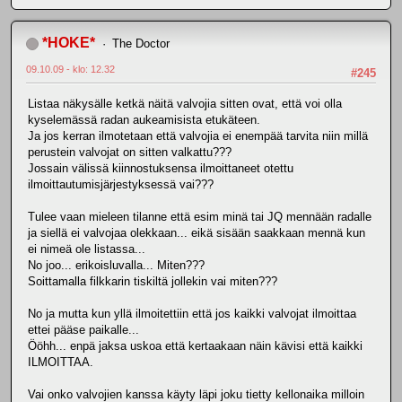
*HOKE*
The Doctor
09.10.09 - klo: 12.32
#245
Listaa näkysälle ketkä näitä valvojia sitten ovat, että voi olla
kyselemässä radan aukeamisista etukäteen.
Ja jos kerran ilmotetaan että valvojia ei enempää tarvita niin millä
perustein valvojat on sitten valkattu???
Jossain välissä kiinnostuksensa ilmoittaneet otettu
ilmoittautumisjärjestyksessä vai???
Tulee vaan mieleen tilanne että esim minä tai JQ mennään radalle
ja siellä ei valvojaa olekkaan... eikä sisään saakkaan mennä kun
ei nimeä ole listassa...
No joo... erikoisluvalla... Miten???
Soittamalla filkkarin tiskiltä jollekin vai miten???
No ja mutta kun yllä ilmoitettiin että jos kaikki valvojat ilmoittaa
ettei pääse paikalle...
Ööhh... enpä jaksa uskoa että kertaakaan näin kävisi että kaikki
ILMOITTAA.
Vai onko valvojien kanssa käyty läpi joku tietty kellonaika milloin