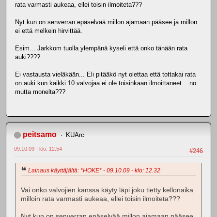
rata varmasti aukeaa, ellei toisin ilmoiteta???
Nyt kun on senverran epäselvää millon ajamaan pääsee ja millon
ei että melkein hirvittää.
Esim... Jarkkom tuolla ylempänä kyseli että onko tänään rata
auki????
Ei vastausta vieläkään... Eli pitääkö nyt olettaa että tottakai rata
on auki kun kaikki 10 valvojaa ei ole toisinkaan ilmoittaneet... no
mutta monelta???
peitsamo
KUArc
09.10.09 - klo: 12.54
#246
Lainaus käyttäjältä: *HOKE* - 09.10.09 - klo: 12.32
Vai onko valvojien kanssa käyty läpi joku tietty kellonaika
milloin rata varmasti aukeaa, ellei toisin ilmoiteta???
Nyt kun on senverran epäselvää millon ajamaan pääsee