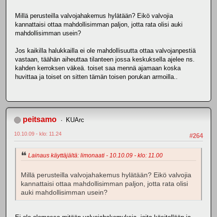
Millä perusteilla valvojahakemus hylätään? Eikö valvojia
kannattaisi ottaa mahdollisimman paljon, jotta rata olisi auki
mahdollisimman usein?
Jos kaikilla halukkailla ei ole mahdollisuutta ottaa valvojanpestiä
vastaan, täähän aiheuttaa tilanteen jossa keskuksella ajelee ns.
kahden kerroksen väkeä. toiset saa mennä ajamaan koska
huvittaa ja toiset on sitten tämän toisen porukan armoilla..
peitsamo
KUArc
10.10.09 - klo: 11.24
#264
Lainaus käyttäjältä: limonaati - 10.10.09 - klo: 11.00
Millä perusteilla valvojahakemus hylätään? Eikö valvojia
kannattaisi ottaa mahdollisimman paljon, jotta rata olisi
auki mahdollisimman usein?