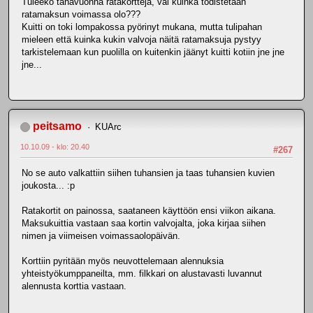
Tuleeko tänävuonna ratakortteja, vai kuinka todistetaan
ratamaksun voimassa olo???
Kuitti on toki lompakossa pyörinyt mukana, mutta tulipahan
mieleen että kuinka kukin valvoja näitä ratamaksuja pystyy
tarkistelemaan kun puolilla on kuitenkin jäänyt kuitti kotiin jne jne
jne...
peitsamo
KUArc
10.10.09 - klo: 20.40
#267
No se auto valkattiin siihen tuhansien ja taas tuhansien kuvien
joukosta... :p
Ratakortit on painossa, saataneen käyttöön ensi viikon aikana.
Maksukuittia vastaan saa kortin valvojalta, joka kirjaa siihen
nimen ja viimeisen voimassaolopäivän.
Korttiin pyritään myös neuvottelemaan alennuksia
yhteistyökumppaneilta, mm. filkkari on alustavasti luvannut
alennusta korttia vastaan.