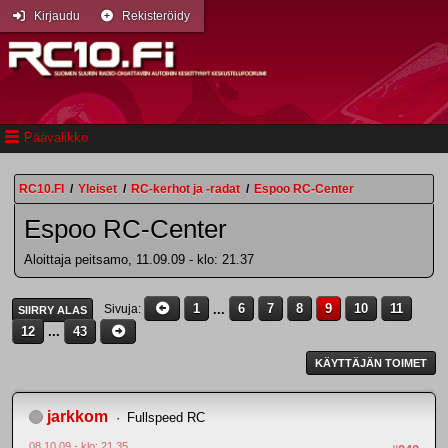
Kirjaudu
Rekisteröidy
Päävalikko
RC10.FI
/
Yleiset
/
RC-kerhot ja -radat
/
Espoo RC-Center
Espoo RC-Center
Aloittaja peitsamo, 11.09.09 - klo: 21.37
1
...
6
7
8
9
10
11
Sivuja
SIIRRY ALAS
12
...
43
KÄYTTÄJÄN TOIMET
jarkkom
Fullspeed RC
08.10.09 - klo: 21.35