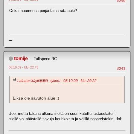
#240
Onkai huomenna perjantaina rata auki?
---
tomije
Fullspeed RC
08.10.09 - klo: 22.43
#241
Lainaus käyttäjältä: sykero - 08.10.09 - klo: 20.22
Eikse ole savuton alue ;)
Joo, mutta takana ulkona siellä on suuri katettu lastauslaituri,
siellä voi päästellä savuja keuhkoista ja välillä nopareistakin. :lol: