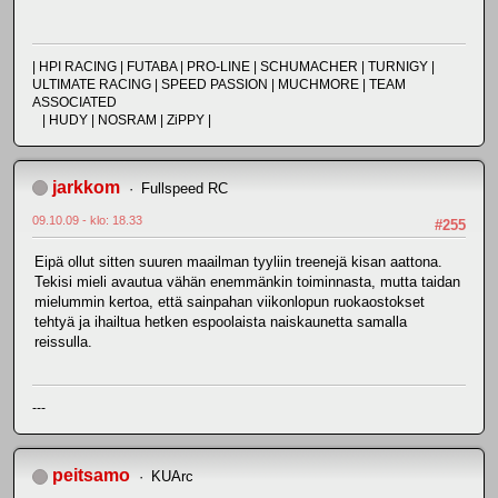
| HPI RACING | FUTABA | PRO-LINE | SCHUMACHER | TURNIGY |
ULTIMATE RACING | SPEED PASSION | MUCHMORE | TEAM
ASSOCIATED
| HUDY | NOSRAM | ZiPPY |
jarkkom
Fullspeed RC
09.10.09 - klo: 18.33
#255
Eipä ollut sitten suuren maailman tyyliin treenejä kisan aattona.
Tekisi mieli avautua vähän enemmänkin toiminnasta, mutta taidan
mielummin kertoa, että sainpahan viikonlopun ruokaostokset
tehtyä ja ihailtua hetken espoolaista naiskaunetta samalla
reissulla.
---
peitsamo
KUArc