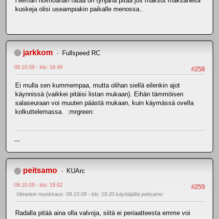
Hieman hölmöähän rataa on tyhjänä pitää jos maksut maksaneita
kuskeja olisi useampiakin paikalle menossa..
jarkkom
Fullspeed RC
09.10.09 - klo: 18.49
#258
Ei mulla sen kummempaa, mutta olihan siellä eilenkin ajot
käynnissä (vaikkei pitäisi listan mukaan). Eihän tämmöisen
salaseuraan voi muuten päästä mukaan, kuin käymässä ovella
kolkuttelemassa. :mrgreen:
---
peitsamo
KUArc
09.10.09 - klo: 19.02
#259
Viimeisin muokkaus
: 09.10.09 - klo: 19.20 käyttäjältä peitsamo
Radalla pitää aina olla valvoja, siitä ei periaatteesta emme voi