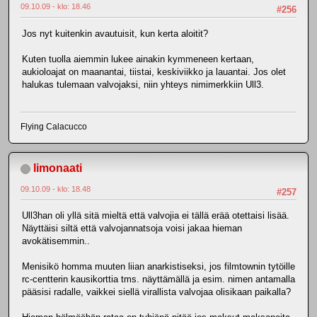
09.10.09 - klo: 18.46
#256
Jos nyt kuitenkin avautuisit, kun kerta aloitit?
Kuten tuolla aiemmin lukee ainakin kymmeneen kertaan,
aukioloajat on maanantai, tiistai, keskiviikko ja lauantai. Jos olet
halukas tulemaan valvojaksi, niin yhteys nimimerkkiin Ull3.
Flying Calacucco
limonaati
09.10.09 - klo: 18.48
#257
Ull3han oli yllä sitä mieltä että valvojia ei tällä erää otettaisi lisää.
Näyttäisi siltä että valvojannatsoja voisi jakaa hieman
avokätisemmin..
Menisikö homma muuten liian anarkistiseksi, jos filmtownin tytöille
rc-centterin kausikorttia tms. näyttämällä ja esim. nimen antamalla
pääsisi radalle, vaikkei siellä virallista valvojaa olisikaan paikalla?