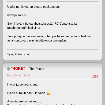
Uudet nettisivut on avattu osoitteessa:
www.pksrca.fi
Sieltä löytyy tietoa yhdistyksestä, RC-Centeristä ja
tapahtumista/kilpailuista.
Tietoja täydennetään vielä, joten jos havaitset jonkin oleellisen
asian puttuvan, niin ilmoitteleppa tännepäin.
Flying Calacucco
*HOKE*
The Doctor
10.10.09 - klo: 20.37
#266
Hyvät ja selkeät sivut...
Hieno autokin saatu kuvaan
Asiasta kukkaruukkuun...