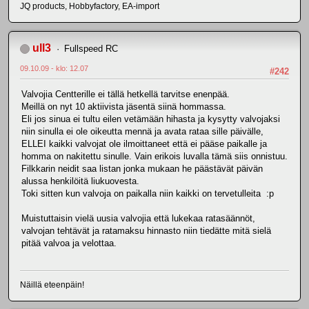
JQ products, Hobbyfactory, EA-import
ull3
Fullspeed RC
09.10.09 - klo: 12.07
#242
Valvojia Centterille ei tällä hetkellä tarvitse enenpää.
Meillä on nyt 10 aktiivista jäsentä siinä hommassa.
Eli jos sinua ei tultu eilen vetämään hihasta ja kysytty valvojaksi
niin sinulla ei ole oikeutta mennä ja avata rataa sille päivälle,
ELLEI kaikki valvojat ole ilmoittaneet että ei pääse paikalle ja
homma on nakitettu sinulle. Vain erikois luvalla tämä siis onnistuu.
Filkkarin neidit saa listan jonka mukaan he päästävät päivän
alussa henkilöitä liukuovesta.
Toki sitten kun valvoja on paikalla niin kaikki on tervetulleita :p
Muistuttaisin vielä uusia valvojia että lukekaa ratasäännöt,
valvojan tehtävät ja ratamaksu hinnasto niin tiedätte mitä sielä
pitää valvoa ja velottaa.
Näillä eteenpäin!