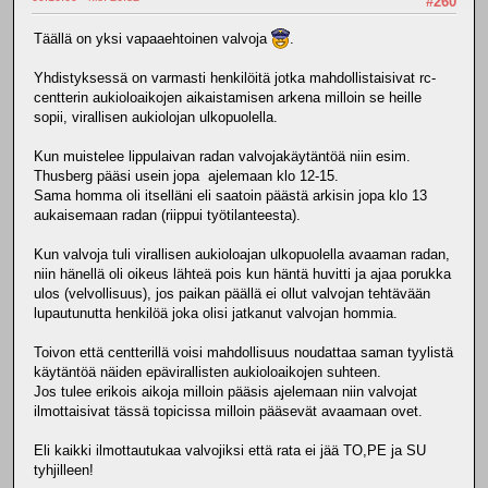
#260
Täällä on yksi vapaaehtoinen valvoja
.
Yhdistyksessä on varmasti henkilöitä jotka mahdollistaisivat rc-
centterin aukioloaikojen aikaistamisen arkena milloin se heille
sopii, virallisen aukiolojan ulkopuolella.
Kun muistelee lippulaivan radan valvojakäytäntöä niin esim.
Thusberg pääsi usein jopa ajelemaan klo 12-15.
Sama homma oli itselläni eli saatoin päästä arkisin jopa klo 13
aukaisemaan radan (riippui työtilanteesta).
Kun valvoja tuli virallisen aukioloajan ulkopuolella avaaman radan,
niin hänellä oli oikeus lähteä pois kun häntä huvitti ja ajaa porukka
ulos (velvollisuus), jos paikan päällä ei ollut valvojan tehtävään
lupautunutta henkilöä joka olisi jatkanut valvojan hommia.
Toivon että centterillä voisi mahdollisuus noudattaa saman tyylistä
käytäntöä näiden epävirallisten aukioloaikojen suhteen.
Jos tulee erikois aikoja milloin pääsis ajelemaan niin valvojat
ilmottaisivat tässä topicissa milloin pääsevät avaamaan ovet.
Eli kaikki ilmottautukaa valvojiksi että rata ei jää TO,PE ja SU
tyhjilleen!