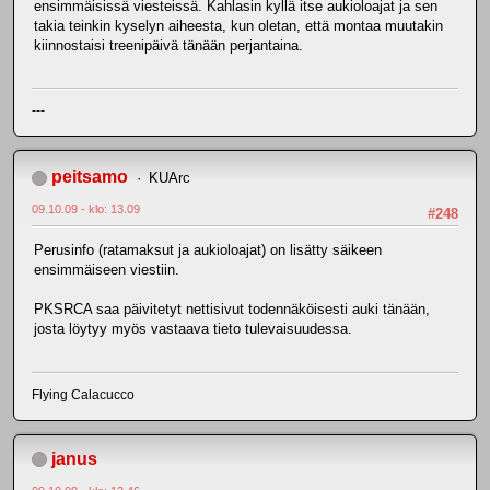
ensimmäisissä viesteissä. Kahlasin kyllä itse aukioloajat ja sen
takia teinkin kyselyn aiheesta, kun oletan, että montaa muutakin
kiinnostaisi treenipäivä tänään perjantaina.
---
peitsamo
KUArc
09.10.09 - klo: 13.09
#248
Perusinfo (ratamaksut ja aukioloajat) on lisätty säikeen
ensimmäiseen viestiin.
PKSRCA saa päivitetyt nettisivut todennäköisesti auki tänään,
josta löytyy myös vastaava tieto tulevaisuudessa.
Flying Calacucco
janus