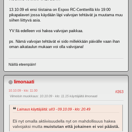
13.10.09 eli ensi tiistaina on Espoo RC-Centterillä klo 19:00
pikapalaveri jossa käydään läpi valvojan tehtävät ja muutama muu
siihen liittyvä asia.
YV:llä edelleen voi hakea valvojan paikkaa.
ps. Nämä valvojan tehtävät ei sido millekkään päivälle vaan ihan
oman aikataulun mukaan voi olla valvojana!
Näillä eteenpäin!
limonaati
10.10.09 - klo: 11.00
#263
Viimeisin muokkaus
: 10.10.09 - klo: 11.15 käyttäjältä limonaati
Lainaus käyttäjältä: ull3 - 09.10.09 - klo: 20.49
Eli nyt omalla aktiivisuudella nyt on mahdollisuus hakea
valvojaksi mutta
muistutan että jokainen ei voi päästä.