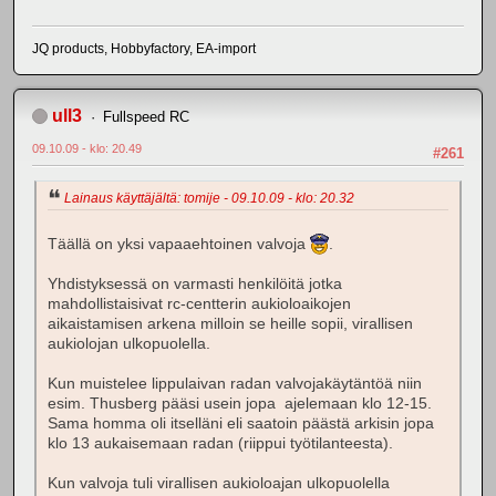
JQ products, Hobbyfactory, EA-import
ull3
Fullspeed RC
09.10.09 - klo: 20.49
#261
Lainaus käyttäjältä: tomije - 09.10.09 - klo: 20.32
Täällä on yksi vapaaehtoinen valvoja
.
Yhdistyksessä on varmasti henkilöitä jotka
mahdollistaisivat rc-centterin aukioloaikojen
aikaistamisen arkena milloin se heille sopii, virallisen
aukiolojan ulkopuolella.
Kun muistelee lippulaivan radan valvojakäytäntöä niin
esim. Thusberg pääsi usein jopa ajelemaan klo 12-15.
Sama homma oli itselläni eli saatoin päästä arkisin jopa
klo 13 aukaisemaan radan (riippui työtilanteesta).
Kun valvoja tuli virallisen aukioloajan ulkopuolella