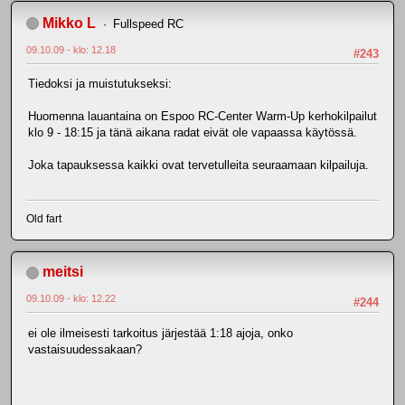
Mikko L
Fullspeed RC
09.10.09 - klo: 12.18
#243
Tiedoksi ja muistutukseksi:
Huomenna lauantaina on Espoo RC-Center Warm-Up kerhokilpailut
klo 9 - 18:15 ja tänä aikana radat eivät ole vapaassa käytössä.
Joka tapauksessa kaikki ovat tervetulleita seuraamaan kilpailuja.
Old fart
meitsi
09.10.09 - klo: 12.22
#244
ei ole ilmeisesti tarkoitus järjestää 1:18 ajoja, onko
vastaisuudessakaan?