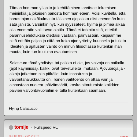
Tämän homman ylläpito ja kehittäminen tarvitsee tekemisen
meininkiä ja jokaisen panosta homman eteen. Voisi kuvitella, että
harrastajan näkökulmasta tällainen ajopaikka olisi enemmän kuin
sata jänistä, varsinkin nyt, kun syyssateet, kylmä ja pimeä alkaa
olla enemmän vallitseva olotila. Tämä ei tarkoita sitä, etteikö
parannusehdotuksia otettaisi vastaan, päinvastoin, kaipaamme
niitä erittäin paljon ja niitä on koko ajan yritetty kuunnella ja tulkita.
Ideoiten ja ajatusten vaihto on minun filosofiassa kuitenkin ihan
muuta, kuin tuo kuuluisa avautuminen.
Salaseura tämä yhdistys tai paikka ei ole, jos valvoja on paikalla
(ajot käynnissä), kaikki ovat tervetulleita mukaan. Ajovuoroja ja -
aikoja jatketaan niin pitkälle, kuin innostusta ja
valvontahalukkuutta on. Toinen vaihtoehto on ottaa vain ja
ainoastaan nuo em. päivämäärät, koska sitoutumista kaikkien
päivien valvontavuoroihin ei tulla kuitenkaan saamaan.
Flying Calacucco
tomije
Fullspeed RC
09.10.09 - klo: 20.32