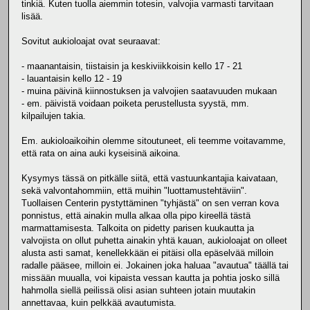
tinkiä. Kuten tuolla aiemmin totesin, valvojia varmasti tarvitaan
lisää.
Sovitut aukioloajat ovat seuraavat:
- maanantaisin, tiistaisin ja keskiviikkoisin kello 17 - 21
- lauantaisin kello 12 - 19
- muina päivinä kiinnostuksen ja valvojien saatavuuden mukaan
- em. päivistä voidaan poiketa perustellusta syystä, mm.
kilpailujen takia.
Em. aukioloaikoihin olemme sitoutuneet, eli teemme voitavamme,
että rata on aina auki kyseisinä aikoina.
Kysymys tässä on pitkälle siitä, että vastuunkantajia kaivataan,
sekä valvontahommiin, että muihin "luottamustehtäviin".
Tuollaisen Centerin pystyttäminen "tyhjästä" on sen verran kova
ponnistus, että ainakin mulla alkaa olla pipo kireellä tästä
marmattamisesta. Talkoita on pidetty parisen kuukautta ja
valvojista on ollut puhetta ainakin yhtä kauan, aukioloajat on olleet
alusta asti samat, kenellekkään ei pitäisi olla epäselvää milloin
radalle pääsee, milloin ei. Jokainen joka haluaa "avautua" täällä tai
missään muualla, voi kipaista vessan kautta ja pohtia josko sillä
hahmolla siellä peilissä olisi asian suhteen jotain muutakin
annettavaa, kuin pelkkää avautumista.