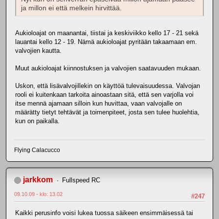
ja millon ei että melkein hirvittää.
Aukioloajat on maanantai, tiistai ja keskiviikko kello 17 - 21 sekä
lauantai kello 12 - 19. Nämä aukioloajat pyritään takaamaan em.
valvojien kautta.
Muut aukioloajat kiinnostuksen ja valvojien saatavuuden mukaan.
Uskon, että lisävalvojillekin on käyttöä tulevaisuudessa. Valvojan
rooli ei kuitenkaan tarkoita ainoastaan sitä, että sen varjolla voi
itse mennä ajamaan silloin kun huvittaa, vaan valvojalle on
määrätty tietyt tehtävät ja toimenpiteet, josta sen tulee huolehtia,
kun on paikalla.
Flying Calacucco
jarkkom
Fullspeed RC
09.10.09 - klo: 13.02
#247
Kaikki perusinfo voisi lukea tuossa säikeen ensimmäisessä tai