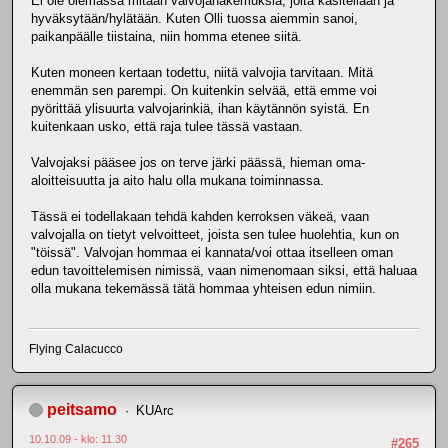
Ei ole olemassa mitään valvojahakemuksia, joita käsitellään ja
hyväksytään/hylätään. Kuten Olli tuossa aiemmin sanoi,
paikanpäälle tiistaina, niin homma etenee siitä.
Kuten moneen kertaan todettu, niitä valvojia tarvitaan. Mitä
enemmän sen parempi. On kuitenkin selvää, että emme voi
pyörittää ylisuurta valvojarinkiä, ihan käytännön syistä. En
kuitenkaan usko, että raja tulee tässä vastaan.
Valvojaksi pääsee jos on terve järki päässä, hieman oma-
aloitteisuutta ja aito halu olla mukana toiminnassa.
Tässä ei todellakaan tehdä kahden kerroksen väkeä, vaan
valvojalla on tietyt velvoitteet, joista sen tulee huolehtia, kun on
"töissä". Valvojan hommaa ei kannata/voi ottaa itselleen oman
edun tavoittelemisen nimissä, vaan nimenomaan siksi, että haluaa
olla mukana tekemässä tätä hommaa yhteisen edun nimiin.
Flying Calacucco
peitsamo
KUArc
10.10.09 - klo: 11.30
#265