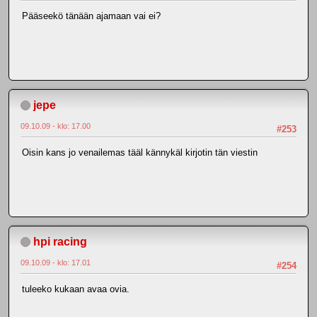
Pääseekö tänään ajamaan vai ei?
jepe
09.10.09 - klo: 17.00
#253
Oisin kans jo venailemas tääl kännykäl kirjotin tän viestin
hpi racing
09.10.09 - klo: 17.01
#254
tuleeko kukaan avaa ovia.