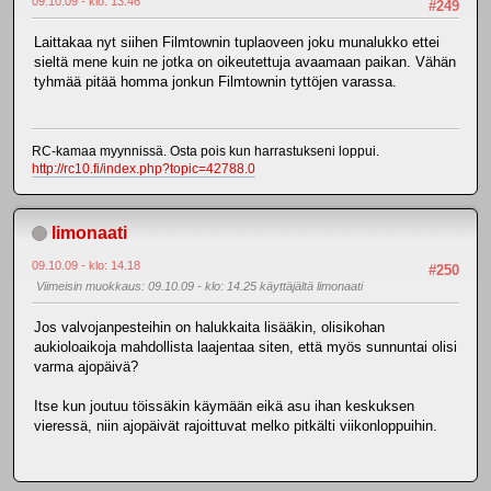
09.10.09 - klo: 13.46
#249
Laittakaa nyt siihen Filmtownin tuplaoveen joku munalukko ettei
sieltä mene kuin ne jotka on oikeutettuja avaamaan paikan. Vähän
tyhmää pitää homma jonkun Filmtownin tyttöjen varassa.
RC-kamaa myynnissä. Osta pois kun harrastukseni loppui.
http://rc10.fi/index.php?topic=42788.0
limonaati
09.10.09 - klo: 14.18
#250
Viimeisin muokkaus
: 09.10.09 - klo: 14.25 käyttäjältä limonaati
Jos valvojanpesteihin on halukkaita lisääkin, olisikohan
aukioloaikoja mahdollista laajentaa siten, että myös sunnuntai olisi
varma ajopäivä?
Itse kun joutuu töissäkin käymään eikä asu ihan keskuksen
vieressä, niin ajopäivät rajoittuvat melko pitkälti viikonloppuihin.