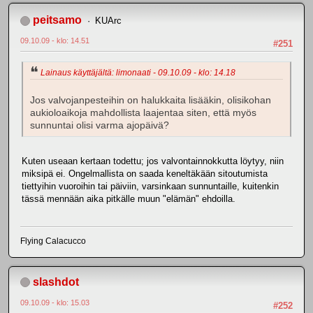
peitsamo
KUArc
09.10.09 - klo: 14.51
#251
Lainaus käyttäjältä: limonaati - 09.10.09 - klo: 14.18
Jos valvojanpesteihin on halukkaita lisääkin, olisikohan
aukioloaikoja mahdollista laajentaa siten, että myös
sunnuntai olisi varma ajopäivä?
Kuten useaan kertaan todettu; jos valvontainnokkutta löytyy, niin
miksipä ei. Ongelmallista on saada keneltäkään sitoutumista
tiettyihin vuoroihin tai päiviin, varsinkaan sunnuntaille, kuitenkin
tässä mennään aika pitkälle muun "elämän" ehdoilla.
Flying Calacucco
slashdot
09.10.09 - klo: 15.03
#252