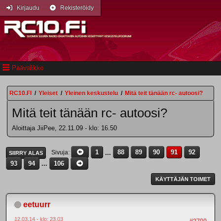
Kirjaudu
Rekisteröidy
Päävalikko
RC10.FI
/
Yleiset
/
Yleinen keskustelu
/
Mitä teit tänään rc- autoosi?
Mitä teit tänään rc- autoosi?
Aloittaja JiiPee, 22.11.09 - klo: 16.50
1
...
88
89
90
91
92
Sivuja
SIIRRY ALAS
93
94
...
106
KÄYTTÄJÄN TOIMET
eetuurr
12.03.14 - klo: 23.03