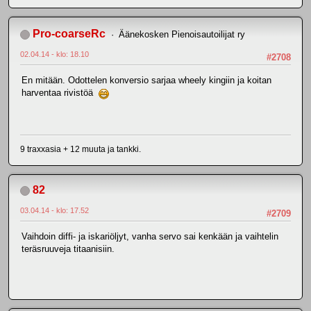
Pro-coarseRc
Äänekosken Pienoisautoilijat ry
02.04.14 - klo: 18.10
#2708
En mitään. Odottelen konversio sarjaa wheely kingiin ja koitan
harventaa rivistöä
9 traxxasia + 12 muuta ja tankki.
82
03.04.14 - klo: 17.52
#2709
Vaihdoin diffi- ja iskariöljyt, vanha servo sai kenkään ja vaihtelin
teräsruuveja titaanisiin.