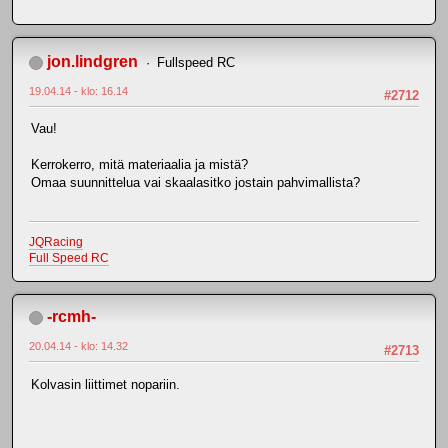
jon.lindgren
Fullspeed RC
19.04.14 - klo: 16.14
#2712
Vau!
Kerrokerro, mitä materiaalia ja mistä?
Omaa suunnittelua vai skaalasitko jostain pahvimallista?
JQRacing
Full Speed RC
-rcmh-
20.04.14 - klo: 14.32
#2713
Kolvasin liittimet nopariin.