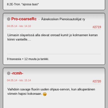
8.2E-Tron. *ajossa taas*
Pro-coarseRc
Äänekosken Pienoisautoilijat ry
04.05.14 - klo: 14.10
#2719
Liimasin slayerissä alla olevat onroad kumit jo kolmannen kerran
kiinni vanteille....
9 traxxasia + 12 muuta ja tankki.
-rcmh-
04.05.14 - klo: 15.14
#2720
Vaihdoin savage fluxiin uuden ohjaus-servon, kun alkuperäinen
viimein hajosi kokonaan.