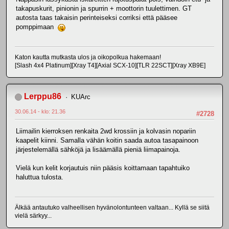
takapuskurit, pinionin ja spurrin + moottorin tuulettimen. GT
autosta taas takaisin perinteiseksi corriksi että pääsee
pomppimaan
Katon kautta mutkasta ulos ja oikopolkua hakemaan!
[Slash 4x4 Platinum][Xray T4][Axial SCX-10][TLR 22SCT][Xray XB9E]
Lerppu86
KUArc
30.06.14 - klo: 21.36
#2728
Liimailin kierroksen renkaita 2wd krossiin ja kolvasin nopariin
kaapelit kiinni. Samalla vähän koitin saada autoa tasapainoon
järjestelemällä sähköjä ja lisäämällä pieniä liimapainoja.
Vielä kun kelit korjautuis niin pääsis koittamaan tapahtuiko
haluttua tulosta.
Älkää antautuko valheellisen hyvänolontunteen valtaan... Kyllä se siitä
vielä särkyy...