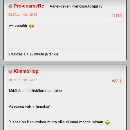
Pro-coarseRc
Äänekosken Pienoisautoilijat ry
03.04.14 - klo: 19.56
#2710
wk venähti
9 traxxasia + 12 muuta ja tankki.
KimmoHop
19.04.14 - klo: 13.32
#2711
Mitähän sitä tästäkin taas tulee:
Asetonia väliin "liimaksi"
Yläosa on liian korkea mutta sille ei enää mahda mitään