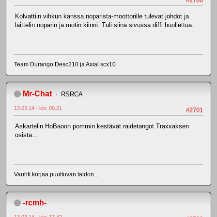
#2700
Kolvattiin vihkun kanssa noparista-moottorille tulevat johdot ja
laittelin noparin ja motin kiinni. Tuli siinä sivussa diffi huollettua.
Team Durango Desc210 ja Axial scx10
Mr-Chat
RSRCA
13.03.14 - klo: 00.21
#2701
Askartelin HoBaoon pommin kestävät raidetangot Traxxaksen
osista...
Vauhti korjaa puuttuvan taidon...
-rcmh-
13.03.14 - klo: 13.42