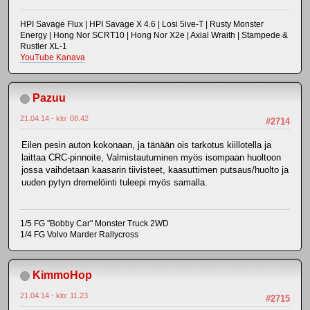
HPI Savage Flux | HPI Savage X 4.6 | Losi 5ive-T | Rusty Monster
Energy | Hong Nor SCRT10 | Hong Nor X2e | Axial Wraith | Stampede &
Rustler XL-1
YouTube Kanava
Pazuu
21.04.14 - klo: 08.42
#2714
Eilen pesin auton kokonaan, ja tänään ois tarkotus kiillotella ja
laittaa CRC-pinnoite, Valmistautuminen myös isompaan huoltoon
jossa vaihdetaan kaasarin tiivisteet, kaasuttimen putsaus/huolto ja
uuden pytyn dremelöinti tuleepi myös samalla.
1/5 FG "Bobby Car" Monster Truck 2WD
1/4 FG Volvo Marder Rallycross
KimmoHop
21.04.14 - klo: 11.23
#2715