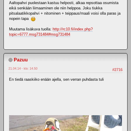
Aaltopahvi puolestaan kastuu helposti, alkaa repsottaa osumista
eikä senkään liimaaminen ole niin helppoa. Joku tiukka
pitsalaatikkopahvi + nitominen + teippaus/maali voisi olla paras ja
nopein tapa
Muutama lisäkuva tuolla:
http://rc10.fi/index.php?
topic=6777.msg731484#msg731484
Pazuu
21.04.14 - klo: 14.50
#2716
En tiedä raaskiiko enään ajella, sen verran puhdasta tuli