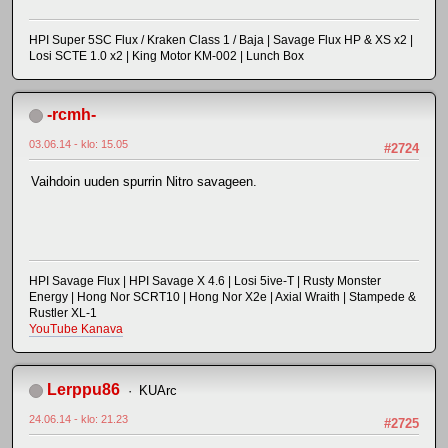
HPI Super 5SC Flux / Kraken Class 1 / Baja | Savage Flux HP & XS x2 |
Losi SCTE 1.0 x2 | King Motor KM-002 | Lunch Box
-rcmh-
03.06.14 - klo: 15.05
#2724
Vaihdoin uuden spurrin Nitro savageen.
HPI Savage Flux | HPI Savage X 4.6 | Losi 5ive-T | Rusty Monster
Energy | Hong Nor SCRT10 | Hong Nor X2e | Axial Wraith | Stampede &
Rustler XL-1
YouTube Kanava
Lerppu86
KUArc
24.06.14 - klo: 21.23
#2725