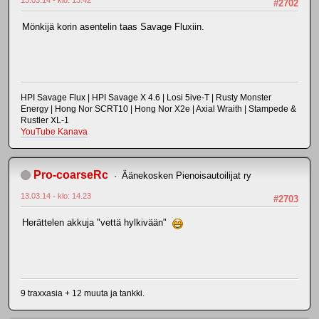
#2702
Mönkijä korin asentelin taas Savage Fluxiin.
HPI Savage Flux | HPI Savage X 4.6 | Losi 5ive-T | Rusty Monster
Energy | Hong Nor SCRT10 | Hong Nor X2e | Axial Wraith | Stampede &
Rustler XL-1
YouTube Kanava
Pro-coarseRc
Äänekosken Pienoisautoilijat ry
13.03.14 - klo: 14.23
#2703
Herättelen akkuja "vettä hylkivään"
9 traxxasia + 12 muuta ja tankki.