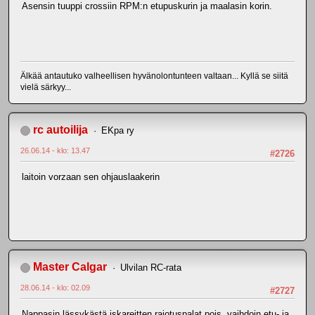
Asensin tuuppi crossiin RPM:n etupuskurin ja maalasin korin.
Älkää antautuko valheellisen hyvänolontunteen valtaan... Kyllä se siitä
vielä särkyy...
rc autoilija
EKpa ry
26.06.14 - klo: 13.47
#2726
laitoin vorzaan sen ohjauslaakerin
Master Calgar
Ulvilan RC-rata
28.06.14 - klo: 02.09
#2727
Nappasin lässykästä iskareitten rajotuspalat pois, vaihdoin etu- ja