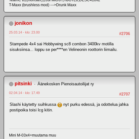
TeamC tr2(monster),Losi MicroT,HbGTE8,DESC410v2
T-Maxx (brushless mod) --->Drunk Maxx
jonikon
25.03.14 - klo: 23.00
#2706
Stampede 4x4 sai Hobbywing sc8 combon 3400kv motilla
sisuksiinsa... loppu se per****en Velineonin roottorin liimailu.
pitsinki
Äänekosken Pienoisautoilijat ry
02.04.14 - klo: 17.49
#2707
Slashi käytetty suihkussa
nyt purku edessä, ja odottelua jahka
postipoika toisi lcg kitin.
Mini M-03x4+muutama muu