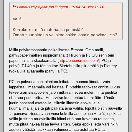
Lainaus käyttäjältä: jon.lindgren - 19.04.14 - klo: 16.14
Vau!
Kerrokerro, mitä materiaalia ja mistä?
Omaa suunnittelua vai skaalasitko jostain pahvimallista?
Millin polykarbonaattia paikallisesta Etrasta. Oma malli,
pahvi/paperimallien inspiroimana :) Hiluxin ja FJ Cruiserin tein
paperimallista skaalaamalla (
http://papercruiser.com/
, PC ja
pahvi), FJ 40:n ja tämän itse Sketchupilla piirtämällä ja Flattery-
työkalulla avaamalla (pahvi ja PC).
PC on paksuna hankalahkoa leikata ja huonoa liimata, vain
lappeista liimaamalla voi kestää. Pitkätkin taitokset onnistuu kun
tekee uran sisäpuolelle ja on riittävän leveä molemmilta puolilta
että saa puserrettua. Ei tarvitse kuumentaa tai mitään. Tämän
juotin nopeasti asetonilla, Hiluxin liimasin epoksilla ja
kuumaliimalla ja sitä piti paikata aina välillä, lopulta pistin ruuveilla
-> painava. Seuraavaan voisi kokeilla asemointia + reiät, epoksia
väliin ja sitten muoviniiteillä kiinni että saa kovettua rauhassa,
mutta pitää hakea lisää levyä sitten. Sekä epoksi että varsinkin
asetoni väärään paikkaan valuneena haurastuttaa PC:tä.