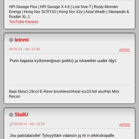
HPI Savage Flux | HPI Savage X 4.6 | Losi 5ive-T | Rusty Monster
Energy | Hong Nor SCRT10 | Hong Nor X2e | Axial Wraith | Stampede &
Rustler XL-1
YouTube Kanava
leinmi
04.05.14 - klo: 17.48
#2721
Purin bajasta kytkimen(jousi poikki) ja iskareihin uudet öljyt.
Baja 5b(sc) 29cc// E-Revo brushless//Axial scx10 full alu//Hpi Mini
Recon
SlallU
04.05.14 - klo: 22.53
#2722
Jou palstalaisille! Tylsyyttäni väänsin jq rtr:n orkkiskopalle