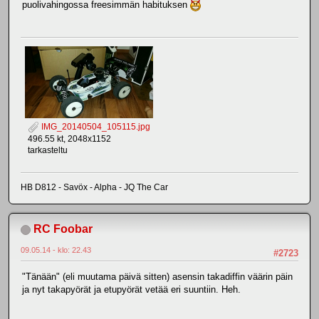
puolivahingossa freesimmän habituksen
IMG_20140504_105115.jpg
496.55 kt, 2048x1152
tarkasteltu
HB D812 - Savöx - Alpha - JQ The Car
RC Foobar
09.05.14 - klo: 22.43
#2723
"Tänään" (eli muutama päivä sitten) asensin takadiffin väärin päin
ja nyt takapyörät ja etupyörät vetää eri suuntiin. Heh.