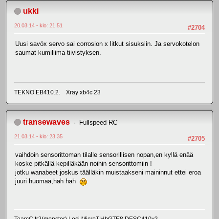
ukki
20.03.14 - klo: 21.51
#2704
Uusi savöx servo sai corrosion x litkut sisuksiin. Ja servokotelon
saumat kumiliima tiivistyksen.
TEKNO EB410.2. Xray xb4c 23
transewaves
Fullspeed RC
21.03.14 - klo: 23.35
#2705
vaihdoin sensorittoman tilalle sensorillisen nopan,en kyllä enää
koske pitkällä kepilläkään noihin sensorittomiin !
jotku wanabeet joskus täälläkin muistaakseni maininnut ettei eroa
juuri huomaa,hah hah