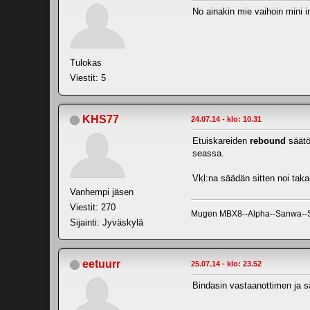
No ainakin mie vaihoin mini
Tulokas
Viestit: 5
KHS77
24.07.14 - klo: 10.31
Etuiskareiden
rebound
säätö 
seassa.
Vkl:na säädän sitten noi taka
Vanhempi jäsen
Viestit: 270
Mugen MBX8--Alpha--Sanwa--SRT
Sijainti: Jyväskylä
eetuurr
25.07.14 - klo: 23.52
Bindasin vastaanottimen ja sa