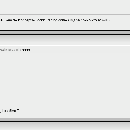
--Avid--Jconcepts--Stickit1 racing.com--ARQ paint--Rc-Project--HB
valmista olemaan....
 Losi 5ive T