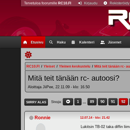
Tervetuloa foorumille
RC10.FI
Kirjaudu
Rekisteröidy
Etusivu
Haku
Kalenteri
Jäsenet
RC10.FI
/
Yleiset
/
Yleinen keskustelu
/
Mitä teit tänään rc- a
Mitä teit tänään rc- autoosi?
Aloittaja JiiPee, 22.11.09 - klo: 16.50
1
...
89
90
91
92
Sivuja
SIIRRY ALAS
Ronnie
12.07.14 - klo: 21.42
Lukitsin TB-02 taka diffin liim