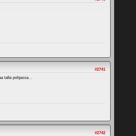
#2741
a talla pohjassa...
#2742