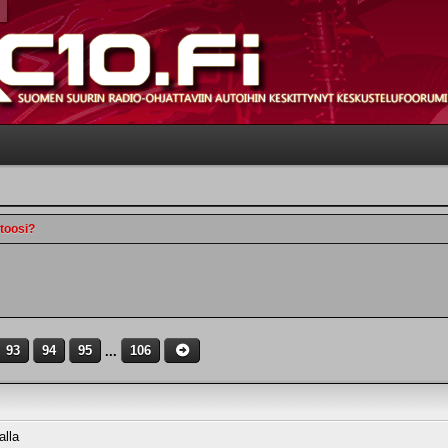
utoosi?
93
94
95
...
106
alla