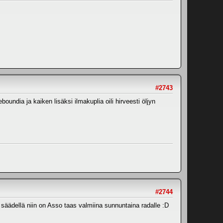
#2743
undia ja kaiken lisäksi ilmakuplia oili hirveesti öljyn
#2744
a säädellä niin on Asso taas valmiina sunnuntaina radalle :D