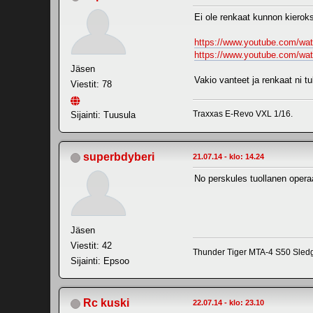
Ei ole renkaat kunnon kieroksi
https://www.youtube.com/w
https://www.youtube.com/w
Jäsen
Vakio vanteet ja renkaat ni tu
Viestit: 78
Traxxas E-Revo VXL 1/16.
Sijainti: Tuusula
superbdyberi
21.07.14 - klo: 14.24
No perskules tuollanen operaa
Jäsen
Viestit: 42
Thunder Tiger MTA-4 S50 Sle
Sijainti: Epsoo
Rc kuski
22.07.14 - klo: 23.10