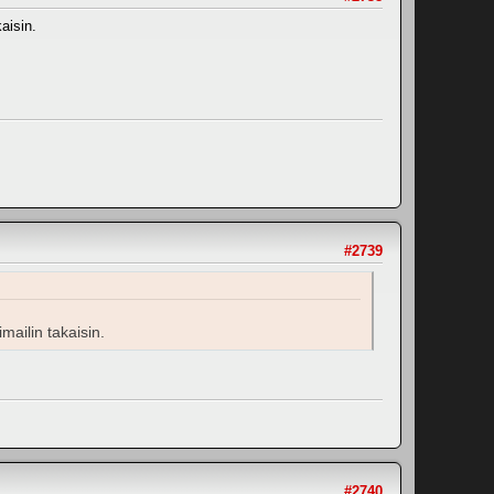
kaisin.
#2739
imailin takaisin.
#2740