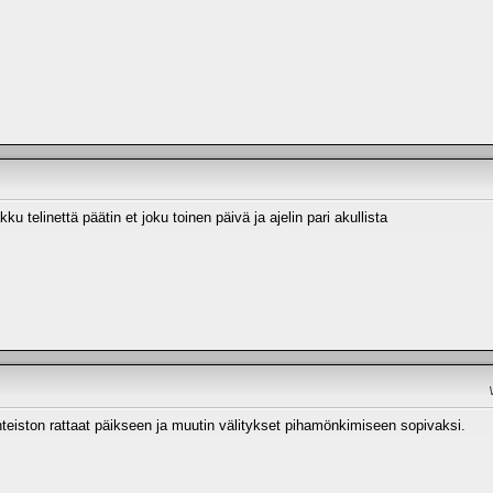
ku telinettä päätin et joku toinen päivä ja ajelin pari akullista
hteiston rattaat päikseen ja muutin välitykset pihamönkimiseen sopivaksi.