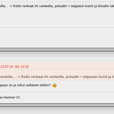
ta... -> Keitin renkaat irti vanteelta, putsailin + teippasin kumit ja liimailin ta
 21.07.14 - klo: 13.32
teilta... -> Keitin renkaat irti vanteelta, putsailin + teippasin kumit ja li
ppaus on ja miksi sellainen tehtiin?
dge Hammer V2