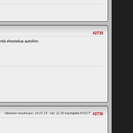
#2735
entä ehostelua autoihin.
Viimeisin muokkaus
: 19.07.14 - klo: 11.30 käyttäjältä KHS77
#2736