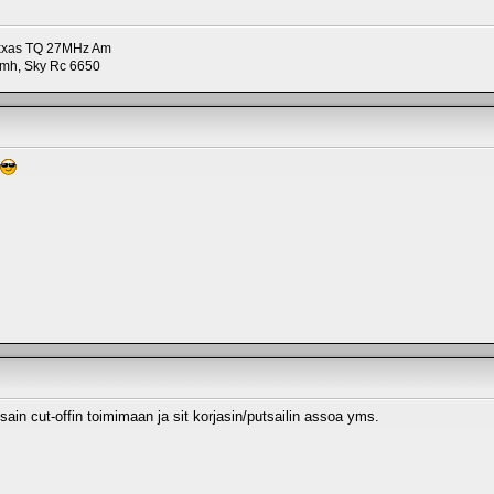
axxas TQ 27MHz Am
imh, Sky Rc 6650
sain cut-offin toimimaan ja sit korjasin/putsailin assoa yms.