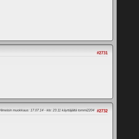
#2731
Viimeisin muokkaus
: 17.07.14 - klo: 23.11 käyttäjältä tommi2204
#2732