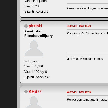
Vanhempi jäsen
Viestit: 203
Kaiken saa käyntiin,se on sitten
Sijainti: Korpilahti
pitsinki
18.07.14 - klo: 11.20
Äänekosken
Kaapin perältä kaivelin esiin 
Pienoisautoilijat ry
Mini M-03x4+muutama muu
Veteraani
Viestit: 1,366
Vauhti 100 äly 0
Sijainti: Äänekoski
KHS77
19.07.14 - klo: 10.49
Renkaiden teippaus/ liimaus/