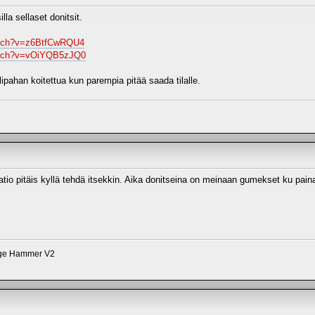
lla sellaset donitsit.
atch?v=z6BtfCwRQU4
atch?v=vOiYQB5zJQ0
lipahan koitettua kun parempia pitää saada tilalle.
tio pitäis kyllä tehdä itsekkin. Aika donitseina on meinaan gumekset ku paina
dge Hammer V2