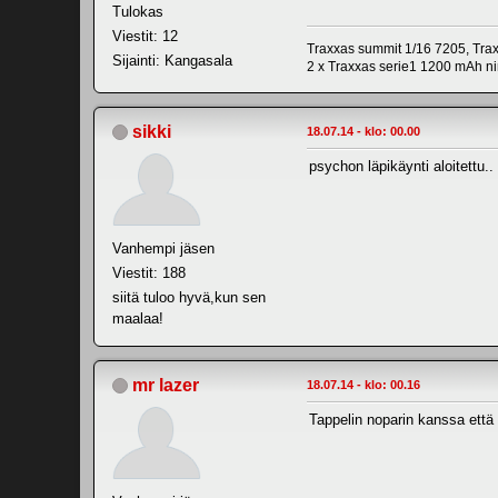
Tulokas
Viestit: 12
Traxxas summit 1/16 7205, Tr
Sijainti: Kangasala
2 x Traxxas serie1 1200 mAh n
sikki
18.07.14 - klo: 00.00
psychon läpikäynti aloitettu..
Vanhempi jäsen
Viestit: 188
siitä tuloo hyvä,kun sen
maalaa!
mr lazer
18.07.14 - klo: 00.16
Tappelin noparin kanssa että 