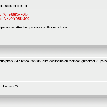
lla sellaset donitsit.
atch?v=z6BtfCwRQU4
atch?v=vOiYQB5zJQ0
lipahan koitettua kun parempia pitää saada tilalle.
tio pitäis kyllä tehdä itsekkin. Aika donitseina on meinaan gumekset ku paina
dge Hammer V2