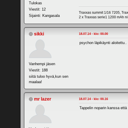
Tulokas
Viestit: 12
Traxxas summit 1/16 7205, Tr
Sijainti: Kangasala
2 x Traxxas serie1 1200 mAh n
sikki
18.07.14 - klo: 00.00
psychon läpikäynti aloitettu..
Vanhempi jäsen
Viestit: 188
siitä tuloo hyvä,kun sen
maalaa!
mr lazer
18.07.14 - klo: 00.16
Tappelin noparin kanssa että 