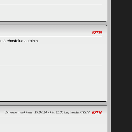
#2735
entä ehostelua autoihin.
Viimeisin muokkaus
: 19.07.14 - klo: 11.30 käyttäjältä KHS77
#2736