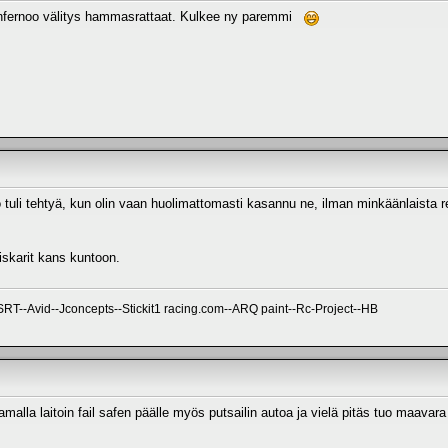
 infernoo välitys hammasrattaat. Kulkee ny paremmi
tuli tehtyä, kun olin vaan huolimattomasti kasannu ne, ilman minkäänlaista rebo
iskarit kans kuntoon.
--Avid--Jconcepts--Stickit1 racing.com--ARQ paint--Rc-Project--HB
malla laitoin fail safen päälle myös putsailin autoa ja vielä pitäs tuo maavar