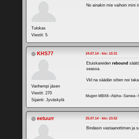
No ainakin mie vaihoin mini
Tulokas
Viestit: 5
KHS77
24.07.14 - klo: 10.31
Etuiskareiden
rebound
säätö 
seassa.
Vkl:na säädän sitten noi taka
Vanhempi jäsen
Viestit: 270
Mugen MBX8--Alpha--Sanwa--SRT
Sijainti: Jyväskylä
eetuurr
25.07.14 - klo: 23.52
Bindasin vastaanottimen ja sa