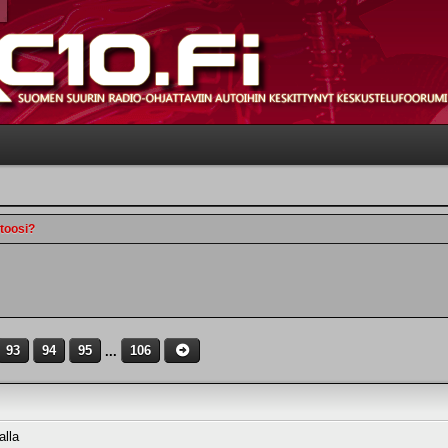
utoosi?
93
94
95
...
106
alla