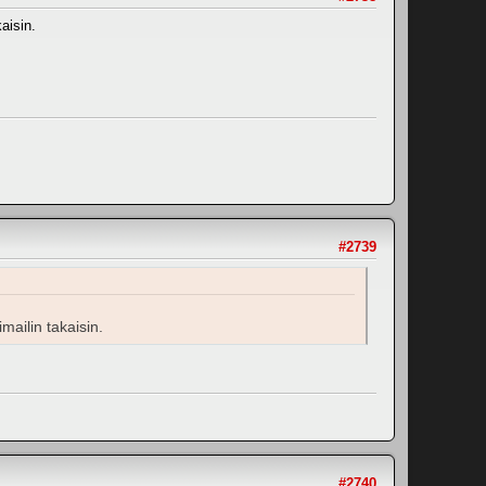
kaisin.
#2739
imailin takaisin.
#2740