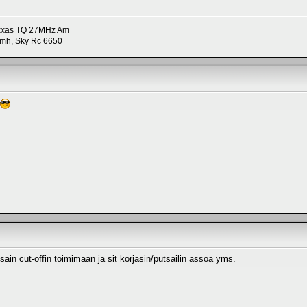
axxas TQ 27MHz Am
imh, Sky Rc 6650
sain cut-offin toimimaan ja sit korjasin/putsailin assoa yms.