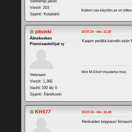
Vanhempi jäsen
Viestit: 203
Kaiken saa käyntiin,se on sitten
Sijainti: Korpilahti
pitsinki
18.07.14 - klo: 11.20
Äänekosken
Kaapin perältä kaivelin esiin 
Pienoisautoilijat ry
Mini M-03x4+muutama muu
Veteraani
Viestit: 1,366
Vauhti 100 äly 0
Sijainti: Äänekoski
KHS77
19.07.14 - klo: 10.49
Renkaiden teippaus/ liimaus/