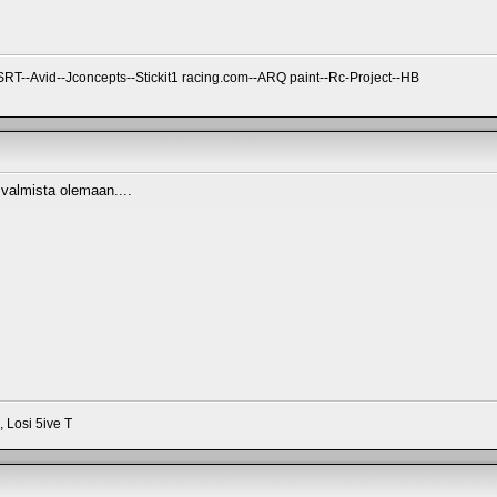
--Avid--Jconcepts--Stickit1 racing.com--ARQ paint--Rc-Project--HB
valmista olemaan....
 Losi 5ive T