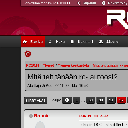
Tervetuloa foorumille
RC10.FI
Kirjaudu
Rekisteröidy
Etusivu
Haku
Kalenteri
Jäsenet
RC10.FI
/
Yleiset
/
Yleinen keskustelu
/
Mitä teit tänään rc- a
Mitä teit tänään rc- autoosi?
Aloittaja JiiPee, 22.11.09 - klo: 16.50
1
...
89
90
91
92
Sivuja
SIIRRY ALAS
Ronnie
12.07.14 - klo: 21.42
Lukitsin TB-02 taka diffin liim