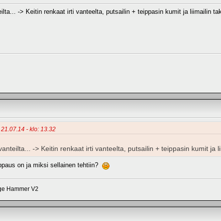
ta... -> Keitin renkaat irti vanteelta, putsailin + teippasin kumit ja liimailin ta
 21.07.14 - klo: 13.32
teilta... -> Keitin renkaat irti vanteelta, putsailin + teippasin kumit ja li
ppaus on ja miksi sellainen tehtiin?
dge Hammer V2