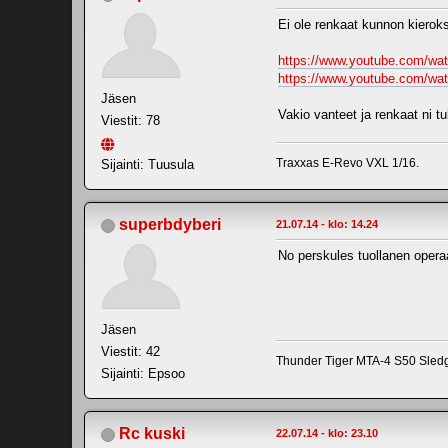
Ei ole renkaat kunnon kieroksi
https://www.youtube.com/w
https://www.youtube.com/w
Jäsen
Vakio vanteet ja renkaat ni tu
Viestit: 78
Traxxas E-Revo VXL 1/16.
Sijainti: Tuusula
superbdyberi
21.07.14 - klo: 14.24
No perskules tuollanen operaa
Jäsen
Viestit: 42
Thunder Tiger MTA-4 S50 Sle
Sijainti: Epsoo
Rc kuski
22.07.14 - klo: 23.10