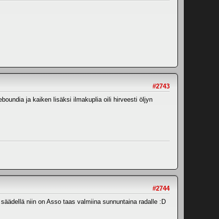
#2743
undia ja kaiken lisäksi ilmakuplia oili hirveesti öljyn
#2744
a säädellä niin on Asso taas valmiina sunnuntaina radalle :D