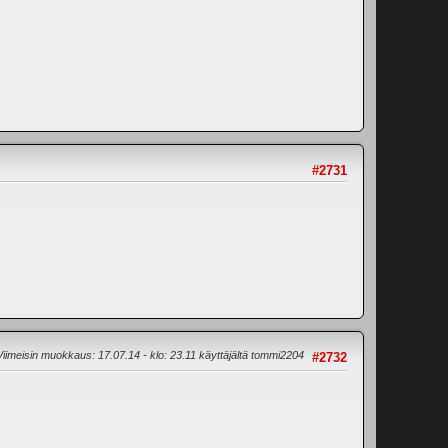
#2731
Viimeisin muokkaus
: 17.07.14 - klo: 23.11 käyttäjältä tommi2204
#2732