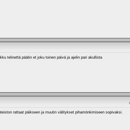
ku telinettä päätin et joku toinen päivä ja ajelin pari akullista
hteiston rattaat päikseen ja muutin välitykset pihamönkimiseen sopivaksi.