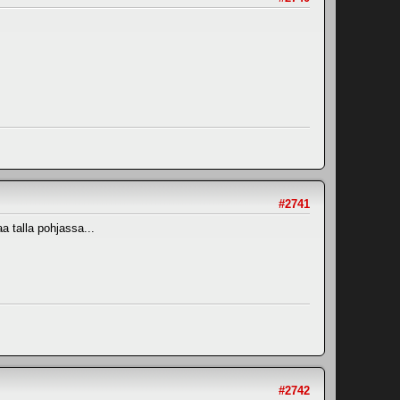
#2741
a talla pohjassa...
#2742